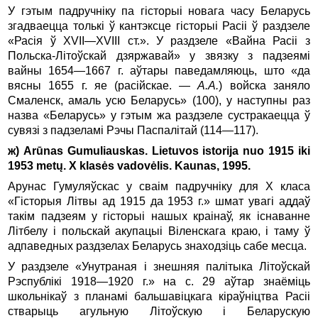
У гэтым падручніку па гісторыі новага часу Беларусь
згадваецца толькі ў кантэксце гісторыі Расіі ў раздзеле
«Расія ў XVII—XVIII ст.». У раздзеле «Вайна Расіі з
Польска-Літоўскай дзяржавай» у звязку з падзеямі
вайны 1654—1667 г. аўтары паведамляюць, што «да
вясны 1655 г. яе (расійскае. —
А.А.
) войска заняло
Смаленск, амаль усю Беларусь» (100), у наступны раз
назва «Беларусь» у гэтым жа раздзеле сустракаецца ў
сувязі з падзеламі Рэчы Паспалітай (114—117).
ж) Arūnas Gumuliauskas. Lietuvos istorija nuo 1915 iki
1953 metų. X klasės vadovėlis. Kaunas, 1995.
Арунас Гумуляўскас у сваім падручніку для Х класа
«Гісторыя Літвы ад 1915 да 1953 г.» шмат увагі аддаў
такім падзеям у гісторыі нашых краінаў, як існаванне
Літбелу і польскай акупацыі Віленскага краю, і таму ў
адпаведных раздзелах Беларусь знаходзіць сабе месца.
У раздзеле «Унутраная і знешняя палітыка Літоўскай
Рэспублікі 1918—1920 г.» на с. 29 аўтар знаёміць
школьнікаў з планамі бальшавіцкага кіраўніцтва Расіі
стварыць агульную Літоўскую і Беларускую