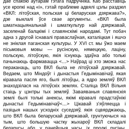
дае спакою аўтарам гэтага падручніка. Каб расставіць
усе кропкі над «і», гэтай праблеме адвялі цэлы раздзел
«ВКЛ: літоўская, польская ці беларуская дзяржава?»,
дзе выклалі ўсе свае аргументы. «ВКЛ была
шматнацыянальнай і шматкультур най дзяржавай,
заселенай балцкімі і славянскімі народамі. Тут побач
адна з другой існавалі праваслаўная, каталіцкая і яшчэ
не зніклая паганская культуры. У XVI ст. мы ўжо маем
пісьмовыя мовы — русінскую, нямецкую, лаціну,
польскую, літоўскую, якія існуюць здаўна або толькі
пачынаюць фармавацца <…> Наўрад ці хто зможа нас
пераканаць, што ВКЛ была не літоўскай дзяржавай.
Ведаем, што Міндоўг і дынастыя Гедымінавічаў, якая
кіравала пасля яго, былі літоўцы, а ядро земляў ВКЛ
знаходзілася на літоўскіх землях. Сталіца ВКЛ Вільня
стаіць у цэнтры тых земляў. Заваяваныя славянскія
землі былі толькі анексы, якімі кіравалі прадстаўнікі
дынастыі Гедымінавічаў<…> Цікавай з’яўляецца і
пазіцыя нашых усходніх суседзяў, якія сцвярджаюць,
што ВКЛ была беларускай дзяржавай, грунтуючыся на
тым, што большую частку жыхароў ВКЛ складалі
беларусы або, у ранейшыя часы, іх продкі русіны.