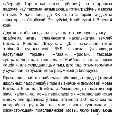
губерняў. Тэрыторыі гэтых губерняў на старонках
падручнікаў таксама называюцца «этнаграфічныя межы
Літвы». У дачыненні да ХХ ст. гэты тэрмін абдымае
тэрыторыю Літоўскай Рэспублікі, Клайпедскі і Віленскі
край.
Другая асаблівасць, на якую варта звярнуць увагу —
праблема назвы славянскага насельніцтва земляў
Вялікага Княства Літоўскага. Для азначэння гэтай
этнічнай супольнасці ВКЛ шырока ўжываюцца
наступныя тэрміны: «rusai», «gudai», таксама
сустракаецца назва «rusėnai». Найбольш часты тэрмін
«gudai», але складанасць у тым, што пад гэтым тэрмінам
у сучаснай літоўскай мове разумеюцца беларусы.
Прыкладна тыя ж праблемы паўстаюць перад аўтарамі
школьных падручнікаў і пры вызначэнні пісьмовай мовы
Вялікага Княства Літоўскага. Ужываецца тэрмін «senoji
slavų kalba», які можа перакласці як «стараславянская
мова», але праблема ў тым, што мова ВКЛ, назавем яе
«старабела рускай», не мае нічога супольнага з
рэканструкцыяй праславянскай мовы, якую вывучаюць