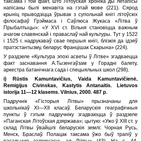
таксама і той факт, што Літоўская хроніка ды летапісы
напісаны былі менавіта на гэтай мове (221). Сярод
крыніц прыводзіцца ўрывак з супольнай кнігі літоўскіх
філосафаў Грэймаса і Саўлюса Жукаса «Літва ў
Прыбалтыцы»: «У XVI ст. Вільня становіцца важным
ачагом славянскай і праваслаў най культуры. Тут у 1522
і 1525 г. надрукаваў свае першыя кнігі, блізкія да ідэяў
пратэстантызму, беларус Францішак Скарына» (224).
У раздзеле «Культура эпохі асветы ў Літве» згадваецца
факт заснавання А.Тызенгаўзам у Горадні балету,
аркестра батанічнага сада і спецыяльных школ (298).
і) Rūstis Kamuntavičius, Vaida Kamuntavičienė,
Remigijus Civinskas, Kastytis Antanaitis. Lietuvos
istorija 11—12 klasems. Vilnius, 2000. 487 p.
Падручнік «Гісторыя Літвы» прызначаны для
школьнікаў ХI—ХII класаў. Беларускія геаграфічныя
пункты ў гэтым падручніку згадваюцца ў раздзеле
«Паганская Літоўская дзяржава»; цытую: «Ужо ў XIII ст. у
склад Літвы ўвайшлі беларускія землі: Чорная Русь,
Менск, Браслаў. Полацак таксама ўжо быў трапіў у
васальную залежнасць ад Літвы» (43). На с. 44,