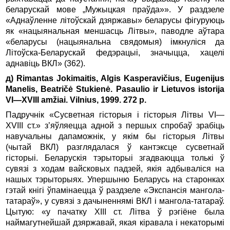
беларускай мове „Мужыцкая праўда»». У раздзеле
«Аднаўленне літоўскай дзяржавы» беларусы фігуруюць
як «нацыянальная меншасць Літвы», паводле аўтара
«беларусы (нацыянальна свядомыя) імкнуліся да
Літоўска-Беларускай федэрацыі, значыцца, хацелі
аднавіць ВКЛ» (362).
д) Rimantas Jokimaitis, Algis Kasperavičius, Eugenijus
Manelis, Beatričė Stukienė. Pasaulio ir Lietuvos istorija
VI—XVIII amžiai. Vilnius, 1999. 272 p.
Падручнік «Сусветная гісторыя і гісторыя Літвы VI—
XVIII ст.» з’яўляецца адной з першых спробаў зрабіць
навучальны дапаможнік, у якім бы гісторыя Літвы
(чытай ВКЛ) разглядалася ў кантэксце сусветнай
гісторыі. Беларускія тэрыторыі згадваюцца толькі ў
сувязі з ходам вайсковых падзей, якія адбываліся на
нашых тэрыторыях. Упершыню Беларусь на старонках
гэтай кнігі ўпамінаецца ў раздзеле «Экспансія мангола-
татараў», у сувязі з дачыненнямі ВКЛ і мангола-татараў.
Цытую: «у пачатку XIII ст. Літва ў рэгіёне была
наймагутнейшай дзяржавай, якая кіравала і некаторымі