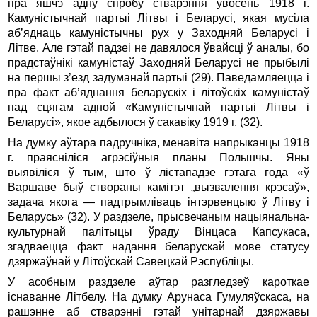
пра яшчэ адну спробу стварэння ўвосень 1918 г.
Камуністычнай партыі Літвы і Беларусі, якая мусіла
аб’яднаць камуністычны рух у Заходняй Беларусі і
Літве. Але гэтай падзеі не давялося ўвайсці ў аналы, бо
прадстаўнікі камуністаў Заходняй Беларусі не прыбылі
на першы з’езд задуманай партыі (29). Паведамляецца і
пра факт аб’яднання беларускіх і літоўскіх камуністаў
пад сцягам адной «Камуністычнай партыі Літвы і
Беларусі», якое адбылося ў сакавіку 1919 г. (32).
На думку аўтара падручніка, менавіта напрыканцы 1918
г. праясніліся агpэсіўныя планы Польшчы. Яны
выявіліся ў тым, што ў лістападзе гэтага года «ў
Варшаве быў створаны камітэт „вызвалення крэсаў»,
задача якога — падтрымліваць інтэрвенцыю ў Літву і
Беларусь» (32). У раздзеле, прысвечаным нацыянальна-
культурнай палітыцы ўраду Вінцаса Капсукаса,
згадваецца факт надання беларускай мове статусу
дзяржаўнай у Літоўскай Савецкай Рэспубліцы.
У асобным раздзеле аўтар разгледзеў кароткае
існаванне Літбелу. На думку Арунаса Гумуляўскаса, на
рашэнне аб стварэнні гэтай унітарнай дзяржавы