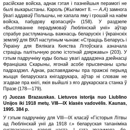
расійскае войска, аднак гэтая і пазнейшыя перамогі не
былі выкарыстаны. Кароль (Жыгімонт II. —
А.А
) замнога
ўвагі аддаваў Польшчы, не хапала яму і грошай на наём
войска, пабудову крэпасцяў» (158). У раздзеле
«Выспяванне перадумоваў Люблінскай уніі» аўтар
спрабуе растлумачыць важнасць беларускіх і ўкраінскіх
земляў для ВКЛ наступным чынам: «Страціць Беларусь і
Ўкраіну для Вялікага Княства Літоўскага азначала
страціць палітычную ролю істотнай дзяржавы» (203). У
гэтым падручніку куды больш увагі аддадзена дзейнасці
Францішка Скарыны, ягонай асобе прысвечаны цэлы
падраздзел. Аднак, распавядаючы пра пражскі перыяд
жыцця беларускага кнігадрукара, аўтар ні словам не
згадвае пра кнігі, якія выйшлі з яго друкарскага станка ў
Празе (178—179).
г) Juozas Brazauskas. Lietuvos istorija nuo Liublino
Unijos iki 1918 metų. VIII—IX klasės vadovėlis. Kaunas,
1995. 384 p.
У гэтым падручніку для VIII—IХ класаў «Гісторыя Літвы
ад Люблінскай уніі да 1918 г.» беларуская тапаніміка
сустракаецца даволі часта. І гэта зразумела, бо,