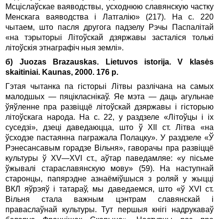
Мсціслаўскае ваяводствы, усходнюю славянскую частку
Менскага ваяводства і Латгалію» (217). На с. 220
чытаем, што пасля другога падзелу Рэчы Паспалітай
«на тэрыторыі Літоўскай дзяржавы засталіся толькі
літоўскія этнаграфіч ныя землі».
б) Juozas Brazauskas. Lietuvos istorija. V klasės
skaitiniai. Kaunas, 2000. 176 p.
Гэтая чытанка па гісторыі Літвы разлічана на самых
малодшых — пяцікласнікаў. Яе мэта — даць агульнае
ўяўленне пра развіццё літоўскай дзяржавы і гісторыю
літоўскага народа. На с. 22, у раздзеле «Літоўцы і іх
суседзі», дзеці даведаюцца, што ў XII ст. Літва «на
ўсходзе пастаянна пагражала Полацку». У раздзеле «Ў
Рэнесансавым горадзе Вільня», гаворачы пра развіццё
культуры ў XV—XVI ст., аўтар паведамляе: «у пісьме
ўжывалі стараславянскую мову» (59). На наступнай
старонцы, папярэдне азнаёміўшыся з роляй у жыцці
ВКЛ яўрэяў і татараў, мы даведаемся, што «ў XVI ст.
Вільня стала важным цэнтрам славянскай і
праваслаўнай культуры. Тут першыя кнігі надрукаваў