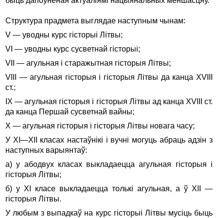
быць дапоўненая актуаліямі нацыянальных меншасцяў.
Структура прадмета выглядае наступным чынам:
V — уводны курс гісторыі Літвы;
VI — уводны курс сусветнай гісторыі;
VII — агульная і старажытная гісторыя Літвы;
VIII — агульная гісторыя і гісторыя Літвы да канца XVIII
ст.;
IX — агульная гісторыя і гісторыя Літвы ад канца XVIII ст.
да канца Першай сусветнай вайны;
X — агульная гісторыя і гісторыя Літвы новага часу;
У XI—XII класах настаўнікі і вучні могуць абраць адзін з
наступных варыянтаў:
а) у абодвух класах выкладаецца агульная гісторыя і
гісторыя Літвы;
б) у XI класе выкладаецца толькі агульная, а ў XII —
гісторыя Літвы.
У любым з выпадкаў на курс гісторыі Літвы мусіць быць