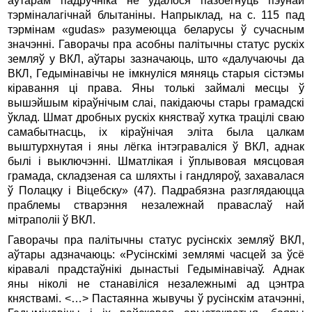
аўтарам падручніка не ўдалося пазбегнуць пэўнай
тэрміналагічнай блытаніны. Напрыклад, на с. 115 пад
тэрмінам «gudas» разумеюцца беларусы ў сучасным
значэнні. Гаворачы пра асобны палітычны статус рускіх
земляў у ВКЛ, аўтары зазначаюць, што «далучаючы да
ВКЛ, Гедымінавічы не імкнуліся мяняць старыя сістэмы
кіравання ці права. Яны толькі займалі месцы ў
вышэйшым кіраўнічым слаі, пакідаючы стары грамадскі
ўклад. Шмат дробных рускіх княстваў хутка трацілі сваю
самабытнасць, іх кіраўнічая эліта была цалкам
выштурхнутая і яны лёгка інтэграваліся ў ВКЛ, аднак
былі і выключэнні. Шматлікая і ўплывовая мясцовая
грамада, складзеная са шляхты і гандляроў, захавалася
ў Полацку і Віцебску» (47). Падрабязна разглядаюцца
праблемы стварэння незалежнай праваслаў най
мітраполіі ў ВКЛ.
Гаворачы пра палітычны статус русінскіх земляў ВКЛ,
аўтары адзначаюць: «Русінскімі землямі часцей за ўсё
кіравалі прадстаўнікі дынастыі Гедымінавічаў. Аднак
яны ніколі не станавіліся незалежнымі ад цэнтра
княствамі. <…> Пастаянна жывучы ў русінскім атачэнні,