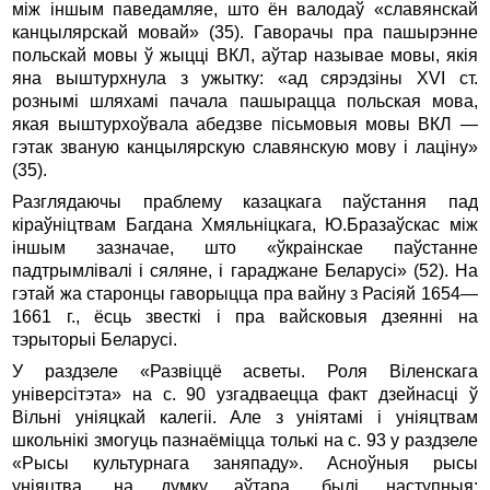
між іншым паведамляе, што ён валодаў «славянскай
канцылярскай мовай» (35). Гаворачы пра пашырэнне
польскай мовы ў жыцці ВКЛ, аўтар называе мовы, якія
яна выштурхнула з ужытку: «ад сярэдзіны XVI ст.
рознымі шляхамі пачала пашырацца польская мова,
якая выштурхоўвала абедзве пісьмовыя мовы ВКЛ —
гэтак званую канцылярскую славянскую мову і лаціну»
(35).
Разглядаючы праблему казацкага паўстання пад
кіраўніцтвам Багдана Хмяльніцкага, Ю.Бразаўскас між
іншым зазначае, што «ўкраінскае паўстанне
падтрымлівалі і сяляне, і гараджане Беларусі» (52). На
гэтай жа старонцы гаворыцца пра вайну з Расіяй 1654—
1661 г., ёсць звесткі і пра вайсковыя дзеянні на
тэрыторыі Беларусі.
У раздзеле «Развіццё асветы. Роля Віленскага
універсітэта» на с. 90 узгадваецца факт дзейнасці ў
Вільні уніяцкай калегіі. Але з уніятамі і уніяцтвам
школьнікі змогуць пазнаёміцца толькі на с. 93 у раздзеле
«Рысы культурнага заняпаду». Асноўныя рысы
уніяцтва, на думку аўтара, былі наступныя: