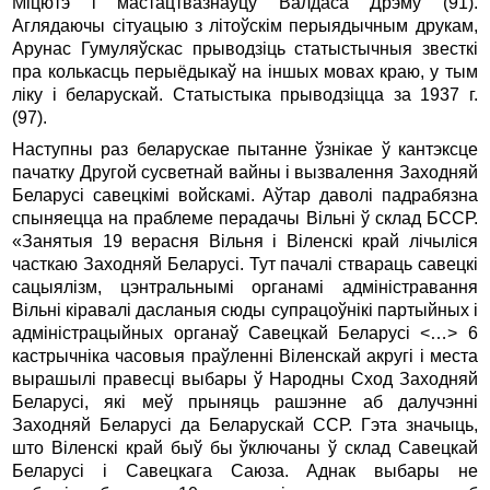
Міцютэ і мастацтвазнаўцу Валдаса Дрэму (91).
Аглядаючы сітуацыю з літоўскім перыядычным друкам,
Арунас Гумуляўскас прыводзіць статыстычныя звесткі
пра колькасць перыёдыкаў на іншых мовах краю, у тым
ліку і беларускай. Статыстыка прыводзіцца за 1937 г.
(97).
Наступны раз беларускае пытанне ўзнікае ў кантэксце
пачатку Другой сусветнай вайны і вызвалення Заходняй
Беларусі савецкімі войскамі. Аўтар даволі падрабязна
спыняецца на праблеме перадачы Вільні ў склад БССР.
«Занятыя 19 верасня Вільня і Віленскі край лічыліся
часткаю Заходняй Беларусі. Тут пачалі ствараць савецкі
сацыялізм, цэнтральнымі органамі адміністравання
Вільні кіравалі дасланыя сюды супрацоўнікі партыйных і
адміністрацыйных органаў Савецкай Беларусі <…> 6
кастрычніка часовыя праўленні Віленскай акругі і места
вырашылі правесці выбары ў Народны Сход Заходняй
Беларусі, які меў прыняць рашэнне аб далучэнні
Заходняй Беларусі да Беларускай ССР. Гэта значыць,
што Віленскі край быў бы ўключаны ў склад Савецкай
Беларусі і Савецкага Саюза. Аднак выбары не