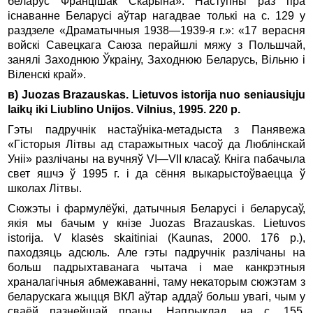
беларус Францішак Скарына». Наступны раз пра
існаванне Беларусі аўтар нагадвае толькі на с. 129 у
раздзеле «Драматычныя 1938—1939-я г.»: «17 верасня
войскі Савецкага Саюза перайшлі мяжу з Польшчай,
занялі Заходнюю Ўкраіну, Заходнюю Беларусь, Вільню і
Віленскі край».
в) Juozas Brazauskas. Lietuvos istorija nuo seniausiųju
laikų iki Liublino Unijos. Vilnius, 1995. 220 p.
Гэты падручнік настаўніка-метадыста з Панявежа
«Гісторыя Літвы ад старажытных часоў да Люблінскай
Уніі» разлічаны на вучняў VI—VII класаў. Кніга пабачыла
свет яшчэ ў 1995 г. і да сёння выкарыстоўваецца ў
школах Літвы.
Сюжэты і фармулёўкі, датычныя Беларусі і беларусаў,
якія мы бачым у кнізе Juozas Brazauskas. Lietuvos
istorija. V klasės skaitiniai (Kaunas, 2000. 176 p.),
паходзяць адсюль. Але гэты падручнік разлічаны на
больш падрыхтаванага чытача і мае канкрэтныя
храналагічныя абмежаванні, таму некаторым сюжэтам з
беларускага жыцця ВКЛ аўтар аддаў больш увагі, чым у
сваёй пазнейшай працы. Напрыклад, на с. 155,