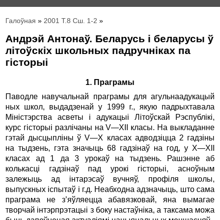
Галоўная
»
2001 Т.8 Сш. 1-2
»
Андрэй Антонаў. Беларусь і беларусы ў
літоўскіх школьных падручніках па
гісторыі
1. Праграмы
Паводле навучальнай праграмы для агульнаадукацый
ных школ, выдадзенай у 1999 г., якую падрыхтавала
Міністэрства асветы і адукацыі Літоўскай Рэспублікі,
курс гісторыі разлічаны на V—XII класы. На выкладанне
гэтай дысцыпліны ў V—X класах адводзіцца 2 гадзіны
на тыдзень, гэта значыць 68 гадзінаў на год, у X—XII
класах ад 1 да 3 урокаў на тыдзень. Рашэнне аб
колькасці гадзінаў пад урокі гісторыі, асноўным
залежыць ад інтарэсаў вучняў, профіля школы,
выпускных іспытаў і г.д. Неабходна адзначыць, што сама
праграма не з’яўляецца абавязковай, яна вымагае
творчай інтэрпрэтацыі з боку настаўніка, а таксама можа