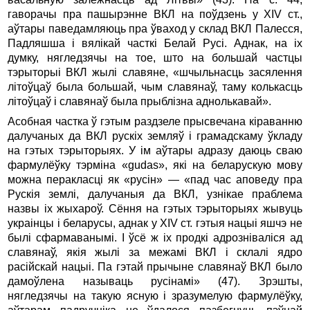
гаворачы пра пашырэнне ВКЛ на поўдзень у XIV ст.,
аўтары паведамляюць пра ўваход у склад ВКЛ Палесся,
Падляшша і вялікай часткі Белай Русі. Аднак, на іх
думку, нягледзячы на тое, што на большай частцы
тэрыторыі ВКЛ жылі славяне, «шчыльнасць засялення
літоўцаў была большай, чым славянаў, таму колькасць
літоўцаў і славянаў была прыблізна аднолькавай».
Асобная частка ў гэтым раздзеле прысвечана кіраванню
далучаных да ВКЛ рускіх земляў і грамадскаму ўкладу
на гэтых тэрыторыях. У ім аўтары адразу даюць сваю
фармулёўку тэрміна «gudas», які на беларускую мову
можна перакласці як «русін» — «пад час аповеду пра
Рускія землі, далучаныя да ВКЛ, узнікае праблема
назвы іх жыхароў. Сёння на гэтых тэрыторыях жывуць
украінцы і беларусы, аднак у XIV ст. гэтыя нацыі яшчэ не
былі сфармаванымі. І ўсё ж іх продкі адрозніваліся ад
славянаў, якія жылі за межамі ВКЛ і склалі ядро
расійскай нацыі. Па гэтай прычыне славянаў ВКЛ было
дамоўлена называць русінамі» (47). Зрэшты,
нягледзячы на такую ясную і зразумелую фармулёўку,