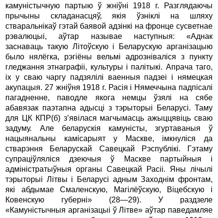
камуністычную партыю ў жніўні 1918 г. Разглядаючы
прычыны складанасцяў, якія ўзніклі на шляху
стваральнікаў гэтай баявой адзінкі на фронце сусветнае
рэвалюцыі, аўтар называе наступныя: «Аднак
заснаваць такую Літоўскую і Беларускую арганізацыю
было нялёгка, рэгіёны вельмі адрозніваліся з пункту
гледжання этнаграфіі, культуры і палітыкі. Апрача таго,
іх у сваю чаргу падзялілі ваенныя падзеі і нямецкая
акупацыя. 27 жніўня 1918 г. Расія і Нямеччына падпісалі
пагадненне, паводле якога немцы ўзялі на сябе
абавязак паэтапна адысці з тэрыторыі Беларусі. Таму
для ЦК КПР(б) з’явілася магчымасць ажыццявіць сваю
задуму. Але беларускія камуністы, згуртаваныя ў
нацыянальны камісарыят у Маскве, імкнуліся да
стварэння Беларускай Савецкай Рэспублікі. Гэтаму
супраціўляліся дзеючыя ў Маскве партыйныя і
адміністратыўныя органы Савецкай Расіі. Яны лічылі
тэрыторыі Літвы і Беларусі адным Заходнім фронтам,
які абдымае Смаленскую, Магілёўскую, Віцебскую і
Ковенскую губерні» (28—29). У раздзеле
«Камуністычныя арганізацыі ў Літве» аўтар паведамляе