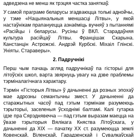
адведзена не менш як трэцяя частка заняткаў.
У самой праграме беларусы згадваюцца толькі аднойчы,
у тэме «Нацыянальныя меншасці Літвы», у якой
настаўнікам прапануецца азнаёміць вучняў з пытаннямі
«Расійцы і беларусы. Русіны ў ВКЛ. Старадаўняя
культура расійцаў Літвы. Францішак Скарына.
Канстанцін Астрожскі. Андрэй Курбскі. Міхаіл Глінскі.
Уніяты. Стараверы».
2. Падручнікі
Перш чым пачаць агляд падручнікаў па гісторыі для
літоўскіх школ, варта звярнуць увагу на дзве праблемы
тэрміналагічнага характару.
Тэрмін «Гісторыя Літвы» ў дачыненні да розных эпохаў
мае адрозны семантычны змест. У дачыненні да
старажытных часоў пад гэтым тэрмінам разумеюць
тэрыторыі, заселеныя ўсходнімі балтамі. Калі гутарка
ідзе пра Сярэднявечча — пад гэтым выразам маецца на
ўвазе тэрыторыя Вялікага Княства Літоўскага, у
дачыненні да ХIХ — пачатку ХХ ст. разумеюцца землі
Ковенскай, Віленскай, Гарадзенскай і Сувалкаўскай