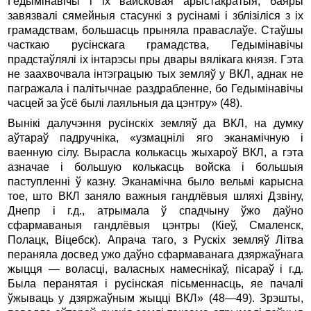
Гедымінавічы і іх вайсковая арыстакратыя, баяры
завязвалі сямейныя стасункі з русінамі і зблізіліся з іх
грамадствам, большасць прыняла праваслаўе. Стаўшы
часткаю русінскага грамадства, Гедымінавічы
прадстаўлялі іх інтарэсы пры двары вялікага князя. Гэта
не заахвочвала інтэграцыю тых земляў у ВКЛ, аднак не
пагражала і палітычнае раздрабленне, бо Гедымінавічы
часцей за ўсё былі лаяльныя да цэнтру» (48).
Вынікі далучэння русінскіх земляў да ВКЛ, на думку
аўтараў падручніка, «узмацнілі яго эканамічную і
ваенную сілу. Вырасла колькасць жыхароў ВКЛ, а гэта
азначае і большую колькасць войска і большыя
паступленні ў казну. Эканамічна было вельмі карысна
тое, што ВКЛ заняло важныя гандлёвыя шляхі Дзвіну,
Днепр і г.д., атрымала ў спадчыну ўжо даўно
сфармаваныя гандлёвыя цэнтры (Кіеў, Смаленск,
Полацк, Віцебск). Апрача таго, з Рускіх земляў Літва
пераняла досвед ужо даўно сфармаванага дзяржаўнага
жыцця — воласці, валасных намеснікаў, пісараў і г.д.
Была перанятая і русінская пісьменнаcць, яе пачалі
ўжываць у дзяржаўным жыцці ВКЛ» (48—49). Зрэшты,