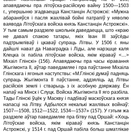
апавядаючы пра літоўска-расійскую вайну 1500—1503
г., упершыню згадваецца Канстанцін Астрожскі: «Мужна
абараняўся і пасля жахлівай бойні патрапіў у няволю
ваявода Літоўскага войска князь Канстанцін Астрожскі».
У тым самым раздзеле школьнік даведаецца, што «краю
не давалі спакою татары, якіх Іван III заўсёды
падтрымліваў і цкаваў супраць Літвы. У 1506 г. яны
дайшлі нават да Наваградка і Ліды, але нарэшце каля
Клецка іх пабіла літоўскае войска, якім кіраваў <…>
Міхаіл Глінскі» (156). Апавядаючы пра часы кіравання
Жыгімонта II, аўтар паведамляе і пра паўстанне Міхаіла
Глінскага і ягоныя наступствы: «М.Глінскі думаў падняць
супраць Жыгімонта II паўстанне, аддзяліць ад Літвы
расійскія землі і стварыць з іх асобную дзяржаву. Ён
напаў на Мінск і Слуцк. Войска Жыгімонта II яго разбіла.
Тады Глінскі ўцёк у Маскву і падбіваў маскоўскага князя
напасці на Літву. Адбылося некалькі жахлівых войнаў:
1507—1508, 1512—1522, 1534—1537» (157). У гэтым жа
раздзеле аўтар паведамляе пра бітву пад Оршай: «Хоць
Літоўскае войска, якім кіраваў князь Канстанцін
Астрожскі, у 1514 г. пад Оршай пабіла больш шматлікае