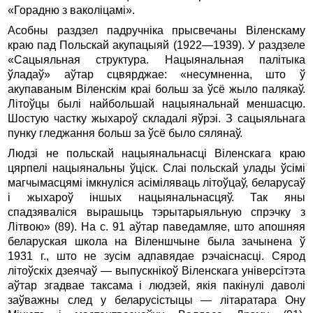
«Горадню з ваколіцамі».
Асобны раздзел падручніка прысвечаны Віленскаму
краю пад Польскай акупацыяй (1922—1939). У раздзеле
«Сацыяльная структура. Нацыянальная палітыка
ўладаў» аўтар сцвярджае: «несумненна, што ў
акупаваным Віленскім краі больш за ўсё жыло палякаў.
Літоўцы былі найбольшай нацыянальнай меншасцю.
Шостую частку жыхароў складалі яўрэі. З сацыяльнага
пунку гледжання больш за ўсё было сялянаў.
Людзі не польскай нацыянальнасці Віленскага краю
цярпелі нацыянальны ўціск. Слаі польскай улады ўсімі
магчымасцямі імкнуліся асіміляваць літоўцаў, беларусаў
і жыхароў іншых нацыянальнасцяў. Так яны
спадзяваліся вырашыць тэрытарыяльную спрэчку з
Літвою» (89). На с. 91 аўтар паведамляе, што апошняя
беларуская школа на Віленшчыне была зачынена ў
1931 г., што не зусім адпавядае рэчаіснасці. Сярод
літоўскіх дзеячаў — выпускнікоў Віленскага універсітэта
аўтар згадвае таксама і людзей, якія пакінулі даволі
заўважны след у беларусістыцы — літаратара Ону