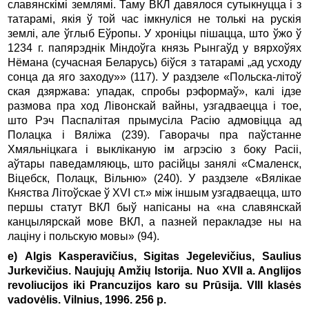
славянскімі землямі. Таму ВКЛ давялося сутыкнуцца і з
татарамі, якія ў той час імкнуліся не толькі на рускія
землі, але ўглыб Еўропы. У хроніцы пішацца, што ўжо ў
1234 г. папярэднік Міндоўга князь Рынгаўд у вярхоўях
Нёмана (сучасная Беларусь) біўся з татарамі „ад усходу
сонца да яго заходу»» (117). У раздзеле «Польска-літоў
ская дзяржава: упадак, спробы рэформаў», калі ідзе
размова пра ход Лівонскай вайны, узгадваецца і тое,
што Рэч Паспалітая прымусіла Расію адмовіцца ад
Полацка і Вяліжа (239). Гаворачы пра паўстанне
Хмяльніцкага і выкліканую ім агрэсію з боку Расіі,
аўтары паведамляюць, што расійцы занялі «Смаленск,
Віцебск, Полацк, Вільню» (240). У раздзеле «Вялікае
Княства Літоўскае ў XVI ст.» між іншым узгадваецца, што
першы статут ВКЛ быў напісаны на «на славянскай
канцылярскай мове ВКЛ, а пазней перакладзе ны на
лаціну і польскую мовы» (94).
е) Algis Kasperavičius, Sigitas Jegelevičius, Saulius
Jurkevičius. Naujujų Amžių Istorija. Nuo XVII a. Anglijos
revoliucijos iki Prancuzijos karo su Prūsija. VIII klasės
vadovėlis. Vilnius, 1996. 256 p.