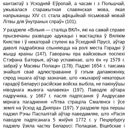
кантактаў з Усходняй Еўропай, а часам і з Польшчай,
ужывалася старажытная славянская мова, якая
напрыканцы XIV ст. стала афіцыйнай пісьмовай мовай
Літвы для ўнутраных спраў» (101).
У раздзеле «Вільня — сталіца ВКЛ», які на самай справе
прысвечаны развіццю адукацыі і мастацтва ў Вялікім
Княстве і ў некаторай ступені ва Ўсходняй Прусіі, аўтар
даволі падрабязна спыняецца на ролі места Горадні ў
жыцці краіны (147). Гаворачы пра вайсковыя поспехі
Стэфана Баторыя, аўтар успамінае, што ён «у 1579 г.
забраў у Масквы Полацк» (178). Падзеі 1654 г. таксама
знайшлі сваё адлюстраванне ў гэтым дапаможніку,
сярод іншага аўтар зазначае, што «жыхароў некаторых
гарадоў Беларусі расійскае войска выбіла, не пакінуўшы
ніводнага жывога чалавека» (197). Паводле аўтара
падручніка, у 1667 г. пасля падпісання ў Андрусаве
мірнага пагаднення «Літва страціла Смаленск і ўсе
землі на ўсход ад Дняпра» (197). У раздзеле пра першы
падзел Рэчы Паспалітай аўтар паведамляе, што «Расія
паводле падпісанага 5 жніўня 1772 г. у Пецярбургу
падзелу ўзяла частку Беларусі: Полацкае, Віцебскае і