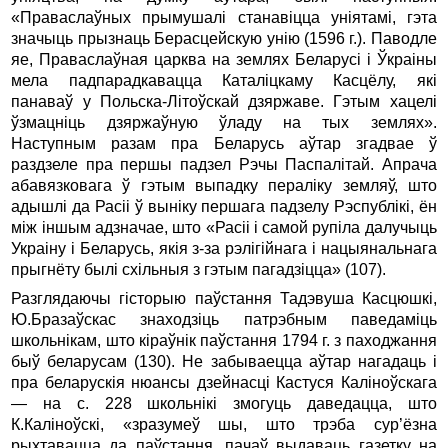
«Праваслаўных прымушалі станавіцца уніятамі, гэта
значыць прызнаць Берасцейскую унію (1596 г.). Паводле
яе, Праваслаўная царква на землях Беларусі і Ўкраіны
мела падпарадкавацца Каталіцкаму Касцёлу, які
панаваў у Польска-Літоўскай дзяржаве. Гэтым хацелі
ўзмацніць дзяржаўную ўладу на тых землях».
Наступным разам пра Беларусь аўтар згадвае ў
раздзеле пра першы падзел Рэчы Паспалітай. Апрача
абавязковага ў гэтым выпадку пераліку земляў, што
адышлі да Расіі ў выніку першага падзелу Рэспублікі, ён
між іншым адзначае, што «Расіі і самой рупіла далучыць
Украіну і Беларусь, якія з-за рэлігійнага і нацыянальнага
прыгнёту былі схільныя з гэтым пагадзіцца» (107).
Разглядаючы гісторыю паўстання Тадэвуша Касцюшкі,
Ю.Бразаўскас знаходзіць патрэбным паведаміць
школьнікам, што кіраўнік паўстання 1794 г. з паходжання
быў беларусам (130). Не забываецца аўтар нагадаць і
пра беларускія нюансы дзейнасці Кастуся Каліноўскага
— на с. 228 школьнікі змогуць даведацца, што
К.Каліноўскі, «зразумеў шы, што трэба сур’ёзна
рыхтавацца да паўстання, пачаў выдаваць газетку на