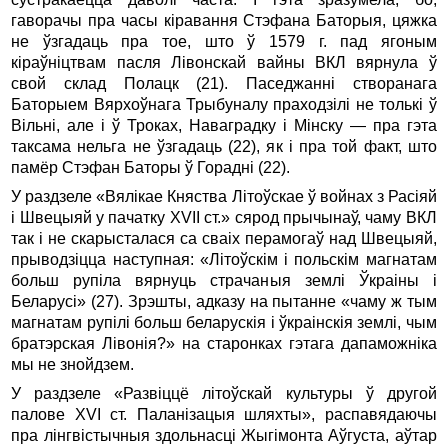
гаворачы пра часы кіравання Стэфана Баторыя, цяжка
не ўзгадаць пра тое, што ў 1579 г. пад ягоным
кіраўніцтвам пасля Лівонскай вайны ВКЛ вярнула ў
свой склад Полацк (21). Паседжанні створанага
Баторыем Вярхоўнага Трыбуналу праходзілі не толькі ў
Вільні, але і ў Троках, Наваградку і Мінску — пра гэта
таксама нельга не ўзгадаць (22), як і пра той факт, што
памёр Стэфан Баторы ў Горадні (22).
У раздзеле «Вялікае Княства Літоўскае ў войнах з Расіяй
і Швецыяй у пачатку XVII ст.» сярод прычынаў, чаму ВКЛ
так і не скарысталася са сваіх перамогаў над Швецыяй,
прыводзіцца наступная: «Літоўскім і польскім магнатам
больш рупіла вярнуць страчаныя землі Ўкраіны і
Беларусі» (27). Зрэшты, адказу на пытанне «чаму ж тым
магнатам рупілі больш беларускія і ўкраінскія землі, чым
братэрская Лівонія?» на старонках гэтага дапаможніка
мы не знойдзем.
У раздзеле «Развіццё літоўскай культуры ў другой
палове XVI ст. Паланізацыя шляхты», распавядаючы
пра лінгвістычныя здольнасці Жыгімонта Аўгуста, аўтар