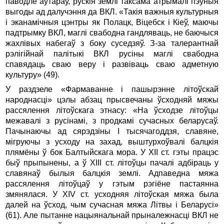
паводле аўтараў, рускія землі таксама атрымалі пэўныя
выгоды ад далучэння да ВКЛ. «Такія важныя культурныя
і эканамічныя цэнтры як Полацк, Віцебск і Кіеў, маючы
падтрымку ВКЛ, маглі свабодна гандляваць, не баючыся
жахлівых набегаў з боку суседзяў. З-за талерантнай
рэлігійнай палітыкі ВКЛ русіны маглі свабодна
спавядаць сваю веру і развіваць сваю адметную
культуру» (49).
У раздзеле «Фармаванне і пашырэнне літоўскай
народнасці» цэлы абзац прысвечаны ўсходняй мяжы
рассялення літоўскага этнасу: «На ўсходзе літоўцы
межавалі з русінамі, з продкамі сучасных беларусаў.
Пачынаючы ад сярэдзіны I тысячагоддзя, славяне,
мігруючы з усходу на захад, выштурхоўвалі балцкія
плямёны ў бок Балтыйскага мора. У XII ст. гэты працэс
быў прыпынены, а ў XIII ст. літоўцы пачалі адбіраць у
славянаў былыя балцкія землі. Адпаведна мяжа
рассялення літоўцаў у гэтым рэгіёне пастаянна
змянялася. У XIV ст. усходняя літоўская мяжа была
далей на ўсход, чым сучасная мяжа Літвы і Беларусі»
(61). Але пытанне нацыянальнай прыналежнасці ВКЛ не