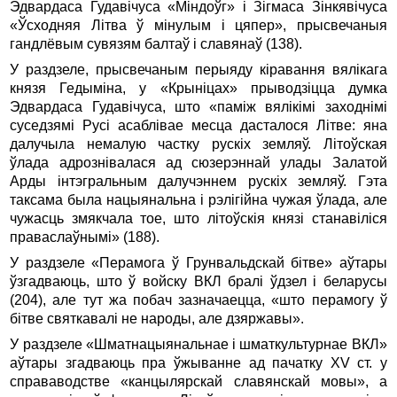
Эдвардаса Гудавічуса «Міндоўг» і Зігмаса Зінкявічуса
«Ўсходняя Літва ў мінулым і цяпер», прысвечаныя
гандлёвым сувязям балтаў і славянаў (138).
У раздзеле, прысвечаным перыяду кіравання вялікага
князя Гедыміна, у «Крыніцах» прыводзіцца думка
Эдвардаса Гудавічуса, што «паміж вялікімі заходнімі
суседзямі Русі асаблівае месца дасталося Літве: яна
далучыла немалую частку рускіх земляў. Літоўская
ўлада адрознівалася ад сюзерэннай улады Залатой
Арды інтэгральным далучэннем рускіх земляў. Гэта
таксама была нацыянальна і рэлігійна чужая ўлада, але
чужасць змякчала тое, што літоўскія князі станавіліся
праваслаўнымі» (188).
У раздзеле «Перамога ў Грунвальдскай бітве» аўтары
ўзгадваюць, што ў войску ВКЛ бралі ўдзел і беларусы
(204), але тут жа побач зазначаецца, «што перамогу ў
бітве святкавалі не народы, але дзяржавы».
У раздзеле «Шматнацыянальнае і шматкультурнае ВКЛ»
аўтары згадваюць пра ўжыванне ад пачатку XV ст. у
справаводстве «канцылярскай славянскай мовы», а