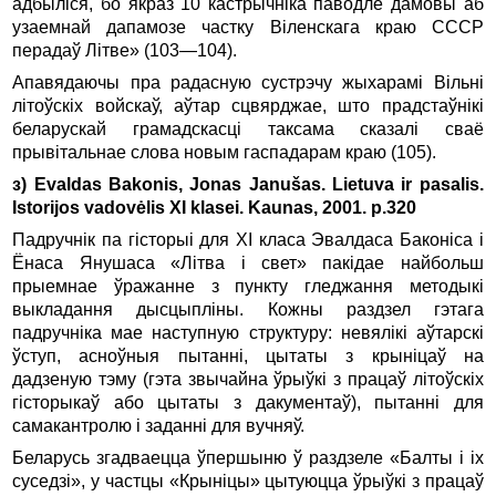
адбыліся, бо якраз 10 кастрычніка паводле дамовы аб
узаемнай дапамозе частку Віленскага краю СССР
перадаў Літве» (103—104).
Апавядаючы пра радасную сустрэчу жыхарамі Вільні
літоўскіх войскаў, аўтар сцвярджае, што прадстаўнікі
беларускай грамадскасці таксама сказалі сваё
прывітальнае слова новым гаспадарам краю (105).
з) Evaldas Bakonis, Jonas Janušas. Lietuva ir pasalis.
Istorijos vadovėlis XI klasei. Kaunas, 2001. p.320
Падручнік па гісторыі для ХI класа Эвалдаса Баконіса і
Ёнаса Янушаса «Літва і свет» пакідае найбольш
прыемнае ўражанне з пункту гледжання методыкі
выкладання дысцыпліны. Кожны раздзел гэтага
падручніка мае наступную структуру: невялікі аўтарскі
ўступ, асноўныя пытанні, цытаты з крыніцаў на
дадзеную тэму (гэта звычайна ўрыўкі з працаў літоўскіх
гісторыкаў або цытаты з дакументаў), пытанні для
самакантролю і заданні для вучняў.
Беларусь згадваецца ўпершыню ў раздзеле «Балты і іх
суседзі», у частцы «Крыніцы» цытуюцца ўрыўкі з працаў