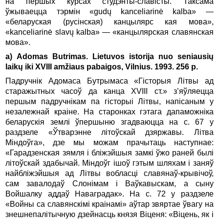
на першых курсах студэнты-славісты. Таксама
ўжываецца тэрмін «gudų kanceliarinė kalba» —
«беларуская (русінская) канцылярс кая мова»,
«kanceliarinė slavų kalba» — «канцылярская славянская
мова».
а) Adomas Butrimas. Lietuvos istorija nuo seniausių
laikų iki XVIII amžiaus pabaigos, Vilnius. 1993. 256 p.
Падручнік Адомаса Бутрымаса «Гісторыя Літвы ад
старажытных часоў да канца XVIII ст.» з’яўляецца
першым падручнікам па гісторыі Літвы, напісаным у
незалежнай краіне. На старонках гэтага дапаможніка
беларускія землі ўпершыню згадваюцца на с. 67 у
раздзеле «Ўтварэнне літоўскай дзяржавы. Літва
Міндоўга», дзе мы можам прачытаць наступнае:
«Гарадзенская зямля і бліжэйшыя замкі ўжо раней былі
літоўскай здабычай. Міндоўг ішоў гэтым шляхам і заняў
найбліжэйшыя ад Літвы вобласці славянаў-крывічоў,
сам завалодаў Слонімам і Ваўкавыскам, а сыну
Войшалку аддаў Наваградак». На с. 72 у раздзеле
«Войны са славянскімі краінамі» аўтар звяртае ўвагу на
знешнепалітычную дзейнасць князя Віценя: «Віцень, як і