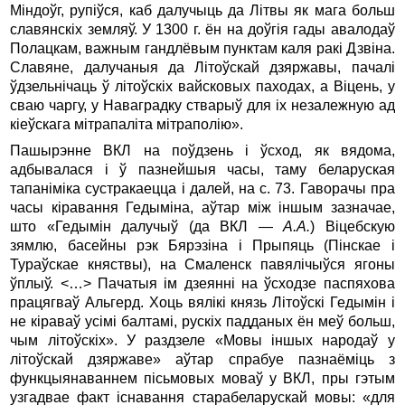
Міндоўг, рупіўся, каб далучыць да Літвы як мага больш
славянскіх земляў. У 1300 г. ён на доўгія гады авалодаў
Полацкам, важным гандлёвым пунктам каля ракі Дзвіна.
Славяне, далучаныя да Літоўскай дзяржавы, пачалі
ўдзельнічаць ў літоўскіх вайсковых паходах, а Віцень, у
сваю чаргу, у Наваградку стварыў для іх незалежную ад
кіеўскага мітрапаліта мітраполію».
Пашырэнне ВКЛ на поўдзень і ўсход, як вядома,
адбывалася і ў пазнейшыя часы, таму беларуская
тапаніміка сустракаецца і далей, на с. 73. Гаворачы пра
часы кіравання Гедыміна, аўтар між іншым зазначае,
што «Гедымін далучыў (да ВКЛ —
А.А.
) Віцебскую
зямлю, басейны рэк Бярэзіна і Прыпяць (Пінскае і
Тураўскае княствы), на Смаленск павялічыўся ягоны
ўплыў. <…> Пачатыя ім дзеянні на ўсходзе паспяхова
працягваў Альгерд. Хоць вялікі князь Літоўскі Гедымін і
не кіраваў усімі балтамі, рускіх падданых ён меў больш,
чым літоўскіх». У раздзеле «Мовы іншых народаў у
літоўскай дзяржаве» аўтар спрабуе пазнаёміць з
функцыянаваннем пісьмовых моваў у ВКЛ, пры гэтым
узгадвае факт існавання старабеларускай мовы: «для