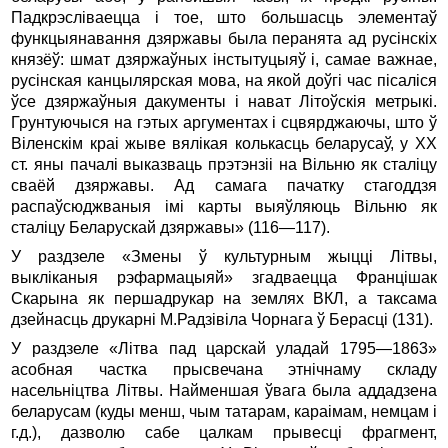
Падкрэсліваецца і тое, што большасць элементаў
функцыянавання дзяржавы была перанята ад русінскіх
князёў: шмат дзяржаўных інстытуцыяў і, самае важнае,
русінская канцылярская мова, на якой доўгі час пісаліся
ўсе дзяржаўныя дакументы і нават Літоўскія метрыкі.
Грунтуючыся на гэтых аргументах і сцвярджаючы, што ў
Віленскім краі жыве вялікая колькасць беларусаў, у XX
ст. яны пачалі выказваць прэтэнзіі на Вільню як сталіцу
сваёй дзяржавы. Ад самага пачатку стагоддзя
распаўсюджваныя імі карты выяўляюць Вільню як
сталіцу Беларускай дзяржавы» (116—117).
У раздзеле «Змены ў культурным жыцці Літвы,
выкліканыя рэфармацыяй» згадваецца Францішак
Скарына як першадрукар на землях ВКЛ, а таксама
дзейнасць друкарні М.Радзівіла Чорнага ў Берасці (131).
У раздзеле «Літва пад царскай уладай 1795—1863»
асобная частка прысвечана этнічнаму складу
насельніцтва Літвы. Найменшая ўвага была аддадзена
беларусам (куды менш, чым татарам, караімам, немцам і
г.д.), дазволю сабе цалкам прывесці фрагмент,