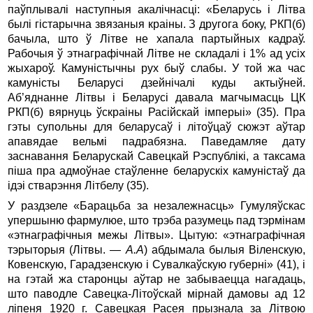
паўплывалі наступныя акалічнасці: «Беларусь і Літва
былі гістарычна звязаныя краіны. З другога боку, РКП(б)
бачыла, што ў Літве не хапала партыйных кадраў.
Рабочыя ў этнаграфічнай Літве не складалі і 1% ад усіх
жыхароў. Камуністычны рух быў слабы. У той жа час
камуністы Беларусі дзейнічалі куды актыўней.
Аб’яднанне Літвы і Беларусі давала магчымасць ЦК
РКП(б) вярнуць ўскраіны Расійскай імперыі» (35). Пра
гэты супольны для беларусаў і літоўцаў сюжэт аўтар
апавядае вельмі падрабязна. Паведамляе дату
заснавання Беларускай Савецкай Рэспублікі, а таксама
піша пра адмоўнае стаўленне беларускіх камуністаў да
ідэі стварэння Літбелу (35).
У раздзеле «Барацьба за незалежнасць» Гумуляўскас
упершыню фармулюе, што трэба разумець пад тэрмінам
«этнаграфічныя межы Літвы». Цытую: «этнаграфічная
тэрыторыя (Літвы. —
А.А
) абдымала былыя Віленскую,
Ковенскую, Гарадзенскую і Сувалкаўскую губерні» (41), і
на гэтай жа старонцы аўтар не забываецца нагадаць,
што паводле Савецка-Літоўскай мірнай дамовы ад 12
ліпеня 1920 г. Савецкая Расея прызнала за Літвою