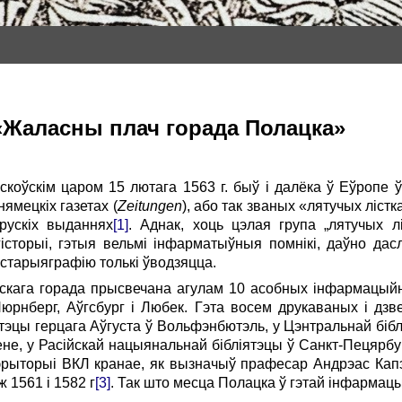
 «Жаласны плач горада Полацка»
коўскім царом 15 лютага 1563 г. быў і далёка ў Еўропе 
ямецкiх газетах (
Zeitungen
), або так званых «лятучых лiстка
рускіх выданнях
[1]
. Аднак, хоць цэлая група „лятучых 
iсторыi, гэтыя вельмi iнфарматыўныя помнiкi, даўно дасл
гiстарыяграфiю толькі ўводзяцца.
скага горада прысвечана агулам 10 асобных iнфармацыйных
юрнберг, Аўгсбург i Любек. Гэта восем друкаваных і дзв
ятэцы герцага Аўгуста ў Вольфэнбютэль, у Цэнтральнай бі
не, у Расійскай нацыянальнай бiблiятэцы ў Санкт-Пецярбур
тэрыторыі ВКЛ кранае, як вызначыў прафесар Андрэас Капэ
ж 1561 i 1582 г
[3]
. Так што месца Полацка ў гэтай інфармацы