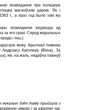
ванае апавяданне пра полацкую
лацка маскоўскім царом. Як і
563 г., а праз год было там жа
оры апавяданне вядзецца ад
а за яго грахi. Сярод маральных
рада і інш.).
арускую мову. Арыгінал помніка
 Андрэасу Капэлеру (Вена). За
), які, на жаль, нядаўна пакінуў
я некалькі дзён таму прыйшла з
 згаданую зямлю і за кароткі час