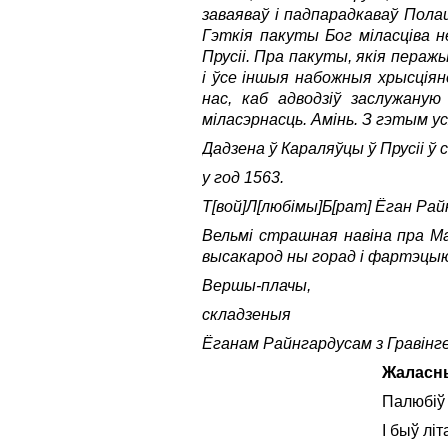
заваяваў і падпарадкаваў Пола
Гэткія пакуты Бог міласціва 
Прусіі. Пра пакуты, якія пераж
і ўсе іншыя набожныя хрысціян
нас, каб адводзіў заслужаную
міласэрнасць. Амінь. З гэтым у
Дадзена ў Караляўцы ў Прусіі ў
у год 1563.
Т[вой]Л[любімы]Б[рат] Ёган Рай
Вельмі страшная навіна пра Ма
высакарод ны горад і фартэцыю
Вершы-плачы,
складзеныя
Ёганам Райнгардусам з Гравінге
Жаласны
Палюбіў 
І быў лі