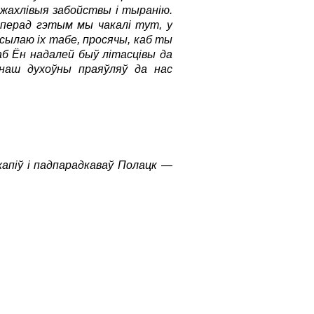
 жахлівыя забойствы і тыранію.
 перад гэтым мы чакалі тут, у
асылаю іх табе, просячы, каб ты
аб Ён надалей быў літасцівы да
ц наш духоўны праяўляў да нас
хапіў і падпарадкаваў Полацк —