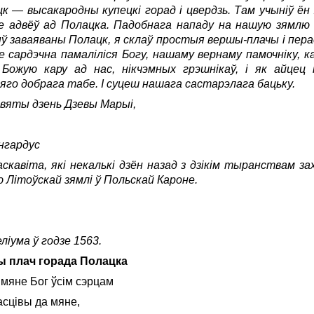
цк — высакародны купецкі горад і цвердзь. Там учыніў ён
не адвёў ад Полацка. Падобнага нападу на нашую зямлю
ыў заваяваны Полацк, я склаў простыя вершы-плачы і пер
е сардэчна памаліліся Богу, нашаму вернаму памочніку, к
 Божую кару ад нас, нікчэмных грэшнікаў, і як айце
сяго добрага табе. І суцеш нашага састарэлага бацьку.
 святы дзень Дзевы Марыі,
нгардус
скавіта, які некалькі дзён назад з дзікім тыранствам за
 Літоўскай зямлі ў Польскай Кароне.
ліума ў годзе 1563.
 плач горада Полацка
мяне Бог ўсім сэрцам
тасцівы да мяне,