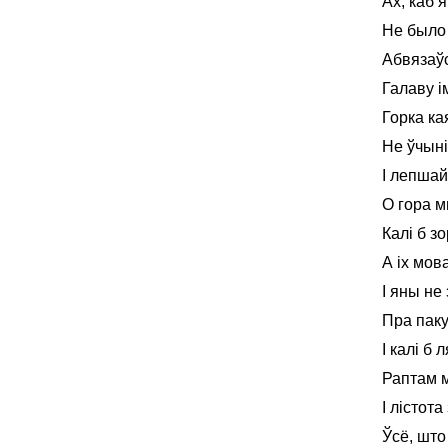
Ах, каб 
Не было 
Абвязаўс
Галаву і
Горка кая
Не ўчыні
І лепшай
О гора мн
Калі б з
А іх мов
І яны не
Пра паку
І калі б
Раптам 
І лістот
Ўсё, што