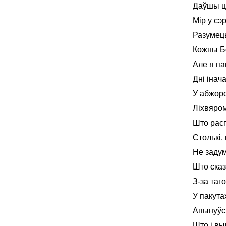
Даўшы ц
Мір у сэ
Разумец
Кожны Бо
Але я па
Дні інач
У абжорс
Ліхвяром
Што расп
Столькі,
Не задум
Што сказ
З-за таг
У пакута
Апынуўся
Што і вы