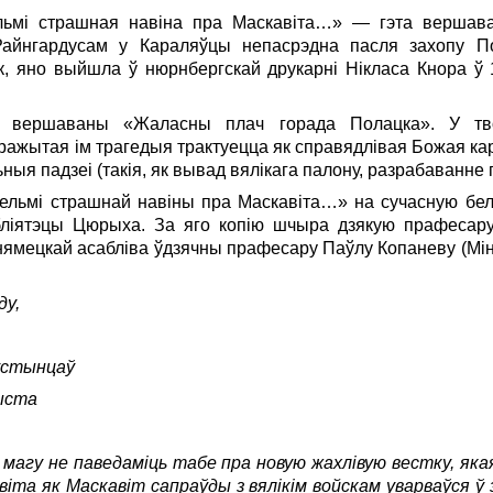
ельмi страшная навіна пра Маскавiта…» — гэта верша
Райнгардусам у Караляўцы непасрэдна пасля захопу По
к, яно выйшла ў нюрнбергскай друкарнi Нiкласа Кнора ў 1
— вершаваны «Жаласны плач горада Полацка». У тв
еражытая ім трагедыя трактуецца як справядлiвая Божая кар
ныя падзеi (такія, як вывад вялікага палону, разрабаванне го
льмі страшнай навіны пра Маскавіта…» на сучасную бел
бліятэцы Цюрыха. За яго копію шчыра дзякую прафесару
ямецкай асабліва ўдзячны прафесару Паўлу Копаневу (Мінск
ду,
густынцаў
рыста
 магу не паведаміць табе пра новую жахлівую вестку, яка
авіта як Маскавіт сапраўды з вялікім войскам уварваўся ў