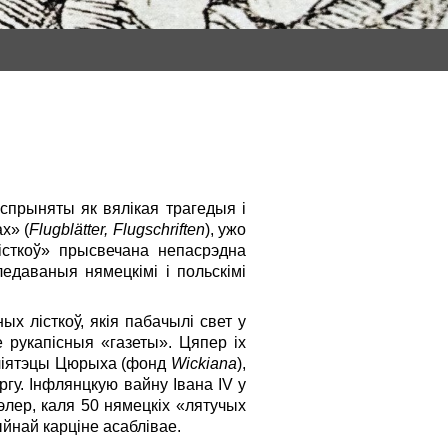
ўспрыняты як вялікая трагедыя і
х» (
Flugblätter, Flugschriften
), ужо
лісткоў» прысвечана непасрэдна
едаваныя нямецкiмі i польскiмі
 лiсткоў, якія пабачылі свет у
е рукапiсныя «газеты». Цяпер іх
бліятэцы Цюрыха (фонд
Wickiana
),
гу. Інфлянцкую вайну Iвана IV у
лер, каля 50 нямецкiх «лятучых
йнай карціне асаблівае.