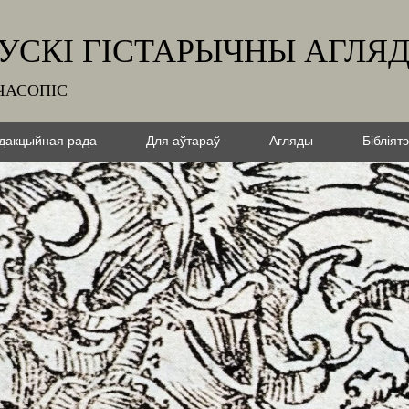
УСКІ ГІСТАРЫЧНЫ АГЛЯ
ЧАСОПІС
дакцыйная рада
Для аўтараў
Агляды
Бібліят