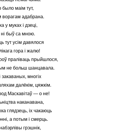
о было маім тут,
м ворагам адабрана.
а у муках і дзеці,
о ні быў са мною.
ь тут усім давялося
ікага гора і жалю!
роў праліваць прыйшлося,
шым не больш шанцавала.
і закаваных, многіх
ляхам далёкім, цяжкім.
од Маскавітаў — о не!
ьніцтва наканавана,
жка глядзець, іх чакаюць
нні, а потым і смерць.
набэрлівы грэшнік,