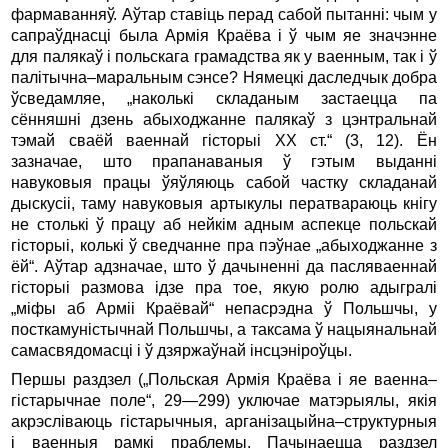
фармаванняў. Аўтар ставіць перад сабой пытанні: чым у
сапраўднасці была Армія Краёва і ў чым яе значэнне
для палякаў і польскага грамадства як у ваенным, так і ў
палітычна–маральным сэнсе? Нямецкі даследчык добра
ўсведамляе, „наколькі складаным за­стаецца па
сённяшні дзень абыходжанне палякаў з цэнтральнай
тэмай сваёй ваеннай гісторыі ХХ ст.“ (3, 12). Ён
зазначае, што прапанаваныя ў гэтым выданні
навуковыя працы ўяўляюць сабой частку складанай
дыскусіі, таму навуковыя артыкулы ператвараюць кнігу
не столькі ў працу аб нейкім адным аспекце польскай
гісторыі, колькі ў сведчанне пра пэўнае „абыходжанне з
ёй“. Аўтар адзначае, што ў дачыненні да пасляваеннай
гісторыі размова ідзе пра тое, якую ролю адыгралі
„міфы аб Арміі Краёвай“ непасрэдна ў Польшчы, у
посткамуністычнай Польшчы, а таксама ў нацыянальнай
самасвядомасці і ў дзяржаўнай інсцэніроўцы.
Першы раздзел („Польская Армія Краёва і яе ваенна–
гістарычнае поле“, 29—299) уключае матэрыялы, якія
акрэс­ліваюць гістарычныя, арганізацыйна–структурныя
і ваенныя рамкі праблемы. Пачынаецца раздзел