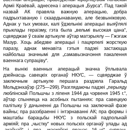
Арміі Краёвай, аднесена і аперацыя „Бурса“. Пад такой
назвай АК правяла важную аперацыю, добра
падрыхтаваную і скаардынаваную, але безвыніковую.
Аднак у тых умовах, калі ўдзельнікі аперацыі выяўлялі
прыклады гераізму, гэта была „вельмі высокая цана“,
сцвярджае ў сваім артыкуле аўтар матэрыялу — Гжэгаж
Мазур. Хоць абедзве аперацыі і пацярпелі жорсткую
паразу, аднак менавіта гэтыя падзеі застаюцца
найбольш значнымі для „самавызначэння пакалення
ваеннага супраціву“.
На вынікі ваенных аперацый значна ўплывала
дзейнасць савецкіх органаў НКУС, — сцвярджае ў
заключным артыкуле першага раздзела Гаральд
Мольдэнхаўэр (275—299). Разглядаючы падзеі „перыяду
люблінскай Польшчы з ліпеня 1944 да чэрвеня 1945 г.“,
аўтар спыняеца на асобных пытаннях: пра савецкую
палітыку ў дачыненні да Польшчы на за­ключнай фазе
вайны; пра раззбраенні і інтэрнаванні АК; пра формы і
маштабы барацьбы НКУС з польскай падпольнай
арміяй; пра „чыстку“ новых польскіх органаў улады ад
„акаўцаў“ і пра „маскоўскі працэс 16–ці“ супраць