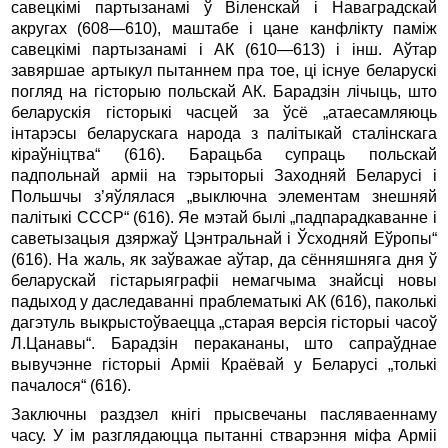
савецкімі партызанамі ў Віленскай і Наваградскай
акругах (608—610), маштабе і цане канфлікту паміж
савецкімі партызанамі і АК (610—613) і інш. Аўтар
завяршае артыкул пытаннем пра тое, ці існуе беларускі
погляд на гісторыю польскай АК. Барадзін лічыць, што
беларускія гісторыкі часцей за ўсё „атаесамляюць
інтарэсы беларускага народа з палітыкай сталін­скага
кіраўніцтва“ (616). Барацьба супраць польскай
падпольнай арміі на тэрыторыі Заходняй Беларусі і
Польшчы з’яўлялася „выключна элементам знешняй
палітыкі СССР“ (616). Яе мэтай былі „падпарадкаванне і
саветызацыя дзяржаў Цэнтральнай і Ўсходняй Еўропы“
(616). На жаль, як заўважае аўтар, да сённяшняга дня ў
беларускай гістарыя­графіі немагчыма знайсці новы
падыход у даследаванні праблематыкі АК (616), паколькі
дагэтуль выкрыстоўваецца „старая версія гісторыі часоў
Л.Цанавы“. Барадзін перакананы, што сапраўднае
вывучэнне гісторыі Арміі Краёвай у Беларусі „толькі
пачалося“ (616).
Заключны раздзел кнігі прысвечаны пасляваеннаму
часу. У ім разглядаюцца пытанні стварэння міфа Арміі