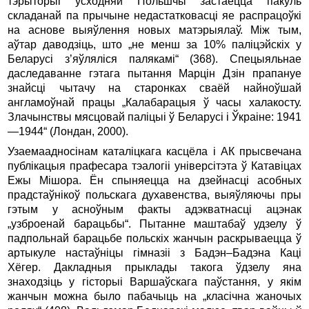
тэрыторыі ўсходняй Польшчы застаецца пакуль
складанай па прычыне недастатковасці яе распрацоўкі
на аснове выяўлення новых матэрыялаў. Між тым,
аўтар даводзіць, што „не менш за 10% паліцэйскіх у
Беларусі з’яўляліся палякамі“ (368). Спецыяльнае
даследаванне гэтага пытання Марцін Дзін прапануе
знайсці чытачу на старонках сваёй найноўшай
англамоўнай працы „Калабарацыя ў часы халакосту.
Злачынствы мясцовай паліцыі ў Беларусі і Ўкраіне: 1941
—1944“ (Лондан, 2000).
Узаемаадносінам каталіцкага касцёла і АК прысвечана
публікацыя прафесара тэалогіі універсітэта ў Катавіцах
Ежы Мішора. Ён спыняецца на дзейнасці асобных
прадстаўнікоў польскага духавенства, выяўляючы пры
гэтым у асноўным факты адэкватнасці ацэнак
„узброенай барацьбы“. Пытанне маштабаў удзелу ў
падпольнай барацьбе польскіх жанчын раскрываецца ў
артыкуле настаўніцы гімназіі з Бадэн–Бадэна Каці
Хёгер. Дакладныя прыклады такога ўдзелу яна
знаходзіць у гісторыі Варшаўскага паўстання, у якім
жанчын можна было пабачыць на „класічна жаночых