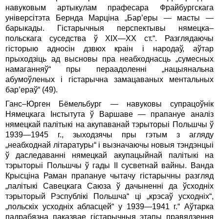
навуковым артыкулам прафесара Фрайбургскага
універсітэта Бернда Марціна „Бар’еры — масты —
барыкады. Гістарычныя перспектывы нямецка–
польскага суседства ў ХIХ—ХХ ст.“. Разглядаючы
гісторыю адносін дзвюх краін і народаў, аўтар
прыходзіць ад высновы пра неабходнасць „сумесных
намаганняў“ пры пераадоленні „нацыянальна
абумоўленых і гістарычна замацаваных ментальных
бар’ераў“ (49).
Ганс–Юрген Бёмельбург — навуковы супрацоўнік
Нямецкага Інстытута ў Варшаве — прапануе аналіз
нямецкай палітыкі на акупаванай тэрыторыі Польшчы ў
1939—1945 г., зыходзячы пры гэтым з агляду
„неабходнай літаратуры“ і вызначаючы новыя тэндэнцыі
ў даследаванні нямецкай акупацыйнай палітыкі на
тэрыторыі Польшчы ў гады II сусветнай вайны. Ванда
Крысціна Раман прапануе чытачу гістарычны разгляд
„палітыкі Савецкага Саюза ў дачыненні да ўсходніх
тэрыторый Рэспублікі Польшча“ ці „крэсаў усходніх“,
„польскіх усходніх абласцей“ у 1939—1941 г.“ Аўтарка
падрабязна паказвае гістарычныя этапы правядзення