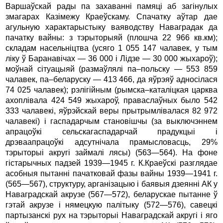
Варшаўскай рады па захаванні памяці аб загінулых
змагарах Казімежу Краеўскаму. Спачатку аўтар дае
агульную характарыстыку ваяводству Нава­градак да
пачатку вайны: з тэрыторыяй (плошча 22 966 кв.км);
складам насельніцтва (усяго 1 055 147 чалавек, у тым
ліку ў Баранавічах — 36 000 і Лідзе — 30 000 жыхароў);
моўнай сітуацыяй (размаўлялі па–польску — 553 859
чалавек, па–беларуску — 413 466, да яўрэяў адносілася
74 025 чалавек); рэлігійным (рымска–каталіцкая царква
ахоплівала 424 549 жыхароў, праваслаўных было 542
333 чалавекі, яўрэйскай веры прытрымлівалася 82 972
чалавекі) і гаспадарчым становішчы (за выключэннем
апрацоўкі сельскагаспадарчай прадукцыі і
дрэваапрацоўкі адсутнічала прамысловасць, 29%
тэрыторыі акру­гі займалі лясы) (563—564). На фоне
гістарычных падзей 1939—1945 г. К.Краеўскі разглядае
асобныя пытанні пачатковай фазы вайны 1939—1941 г.
(565—567), структуру, арганізацыю і баявыя дзеянні АК у
Наваградскай акрузе (567—572), беларускае пытанне ў
гэтай акрузе і нямецкую палітыку (572—576), савецкі
партызанскі рух на тэрыторыі Наваград­скай акругі і яго