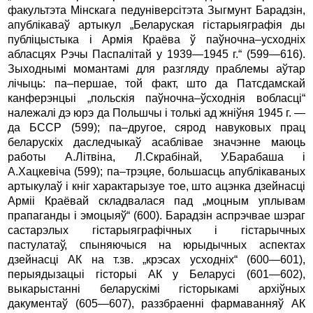
факультэта Мінскага педуніверсітэта Зыгмунт Барадзін,
апублікаваў артыкул „Беларуская гістарыяграфія ды
публіцыстыка і Армія Краёва ў паўночна–усходніх
абласцях Рэчы Паспалітай у 1939—1945 г.“ (599—616).
Зыходнымі момантамі для разгляду праблемы аўтар
лічыць: па–першае, той факт, што да Патс­дамcкай
канферэнцыі „польскія паўночна–ўсходнія вобласці“
належалі дэ юрэ да Польшчы і толькі ад жніўня 1945 г. —
да БССР (599); па–другое, сярод навуковых прац
беларускіх да­следчыкаў асаблівае значэнне маюць
работы А.Літвіна, Л.Скрабінай, У.Барабаша і
А.Хацкевіча (599); па–трэцяе, большасць апублікаваных
артыкулаў і кніг характарызуе тое, што ацэнка дзейнасці
Арміі Краёвай складвалася пад „моцным уплы­вам
прапаганды і эмоцыяў“ (600). Барадзін аспрэчвае шэраг
састарэлых гістарыяграфічных і гістарычных
пастулатаў, спыняючыся на юрыдычных аспектах
дзейнасці АК на т.зв. „крэсах усходніх“ (600—601),
перыядызацыі гісторыі АК у Беларусі (601—602),
выкарыстанні беларускімі гісторыкамі ар­хіўных
дакументаў (605—607), раззбраенні фармаванняў АК