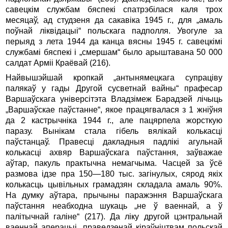
савецкім службам бяспекі спатрэбілася каля трох
месяцаў, ад студзеня да сакавіка 1945 г., для „амаль
поўнай ліквідацыі“ польскага падполля. Увогуле за
перыяд з лета 1944 да канца вясны 1945 г. савецкімі
службамі бяспекі і „смершам“ было арыштавана 50 000
салдат Арміі Краёвай (216).
Найвышэйшай кропкай „антынямецкага супраціву
палякаў у гады Другой сусветнай вайны“ прафесар
Варшаўскага уні­версітэта Владзімеж Барадзей лічыць
„Варшаўскае паўстанне“, якое працягвалася з 1 жніўня
да 2 кастрычніка 1944 г., але пацярпела жорсткую
паразу. Вынікам стала гібель вялікай колькасці
паўстанцаў. Правесці дакладныя падлікі агульнай
колькасці ахвяр Варшаўскага паўстання, заўважае
аўтар, пакуль практычна немагчыма. Часцей за ўсё
размова ідзе пра 150—180 тыс. загінулых, сярод якіх
колькасць цывільных грамадзян складала амаль 90%.
На думку аўтара, прычыны паражэння Варшаўскага
паўстання неабходна шукаць „не ў ваеннай, а ў
палітычнай галіне“ (217). Да ліку другой цэнтральнай
ваеннай аперацыі, праведзенай кіраўніцтвам польскай