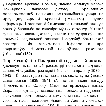
у Варшаве, Кракаве, Познані, Львове. Артыкул Марэка
Ной–Крвавіч паказвае „сістэму і храналогію“
мерапрыемстваў польскага эміграцыйнага ўрада па
кіраўніцтву Арміяй Краёвай (151—168). Служба
інфармацыі і разведкі АК выконвала назвычай важную
ролю ў барацьбе яе канспіратыўных структур. У гэтай
сувязі выклікаюць цікавасць звесткі пра супрацоўніцтва
польскай падпольнай разведкі і службаў брытанскай
разведкі, якія атрымлівалі інфармацыю пра
падрыхтоўку Нямеччынай найноўшага „ракетнага
ўзбраення“ (182).
Пётр Колакоўскі з Памеранскай педагагічнай акадэміі
да­следуе пытанне аб раскрыцці польскага падполля
савецкімі службамі разведкі і бяспекі на працягу 1939—
1945 г. Ён разглядае гэта паэтапна: спачатку ва ўмовах
„саветызацыі 1939—1941 г.“, потым пасля нападу
Нямеччыны на Савецкі Саюз, на пры­кладах паказу
„барацьбы супраць незалежнага польскага падполля“,
выяўлення ролі польскага камуністычнага падполля і,
урэшце, пасля разгрому Чырвонай Арміяй „польскай
падпольнай дзяржавы“ (205). Даследчык заключае, што