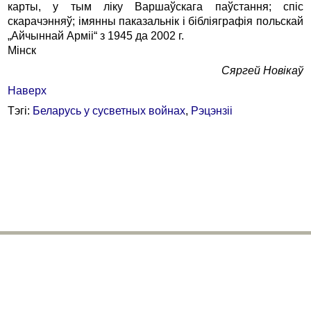
карты, у тым ліку Варшаўскага паўстання; спіс
скарачэнняў; імянны паказальнік і бібліяграфія польскай
„Айчыннай Арміі“ з 1945 да 2002 г.
Мінск
Сяргей Новікаў
Наверх
Тэгі:
Беларусь у сусветных войнах
,
Рэцэнзіі
bhr@belhistory.eu
© 2026 Беларускі Гістарычны Агляд
Усе правы абаронены. Выкарыстанне публікацый часопіса магчымае
толькі пры згодзе рэдакцыі і аўтараў. Спасылкі на БГА абавязковыя.