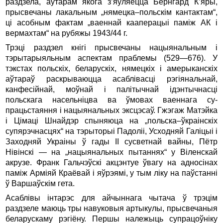
раздзела, аўтарам якога з’яўляецца Бернгард К’яры,
пры­свечаны лакальным „нямецка–польскім кантактам“,
ці асобным фактам „ваеннай кааперацыі паміж АК і
вермахтам“ на рубяжы 1943/44 г.
Трэці раздзел кнігі прысвечаны нацыянальным і
тэрытарыяльным аспектам праблемы (529—676). У
тэкстах польскіх, беларускіх, нямецкіх і амерыканскіх
аўтараў раскрываюцца асаблівасці рэгіянальнай,
канфесійнай, моўнай і палітычнай ідэнтычнасці
польскага насельніцва ва ўмовах ваеннага су­
працьстаяння і нацыянальных эксцэсаў. Гжэгаж Матэйка
і Цімаці Шнайдэр спыняюца на „польска–ўкраінскіх
супярэчнасцях“ на тэрыторыі Падоліі, Усходняй Галіцыі і
Заходняй Украіны ў гады II сусветнай вайны, Пётр
Нівінскі — на „нацыянальных пытаннях“ у Віленскай
акрузе. Франк Гальчэўскі акцэнтуе ўвагу на адносінах
паміж Арміяй Краёвай і яўрэямі, у тым ліку на паўстанні
ў Варшаўскім гета.
Асаблівы інтарэс для айчыннага чытача ў трэцім
раздзеле маюць тры навуковыя артыкулы, прысвечаныя
беларускаму рэгіёну. Першы належыць супрацоўніку