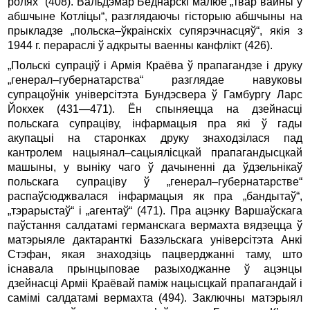
ролях“ (408). Вальдэмар Беднарскі малюе „твар вайны ў
абшчыне Котліцы“, разглядаючы гісторыю абшчыны на
прыкладзе „польска–ўкраінскіх супярэчнасцяў“, якія з
1944 г. перараслі ў адкрыты ваенны канфлікт (426).
„Польскі супраціў і Армія Краёва ў прапагандзе і друку
„генерал–губернатарства“ разглядае навуковы
супрацоўнік універсітэта Бундэсвера ў Гамбургу Ларс
Йокхек (431—471). Ён спыняецца на дзейнасці
польскага супраціву, інфармацыя пра які ў гады
акупацыі на старонках друку знаходзілася пад
кантролем нацыянал–сацыялісцкай прапагандысцкай
машыны, у выніку чаго ў дачыненні да ўдзельнікаў
польскага супраціву ў „генерал–губернатарстве“
распаўсюджвалася інфармацыя як пра „бандытаў“,
„тэрарыстаў“ і „агентаў“ (471). Пра ацэнку Варшаўскага
паўстання салдатамі германскага вермахта вядзецца ў
матэрыяле дактаранткі Базэльскага універсітэта Анкі
Стэфан, якая знаходзіць пацверджанні таму, што
існавала прынцыповае разыходжанне ў ацэнцы
дзейнасці Арміі Краёвай паміж нацысцкай прапагандай і
самімі салдатамі вермахта (494). Заключны матэрыял