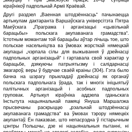
кіраўнікоў падпольнай Арміі Краёвай.
Другі раздзел „Ваенная штодзённасць“ пачынаецца
артыкулам дактаранта Варшаўскага універсітэта Пятра
Маеўскага „Праграма і арганізацыі «цывільнай
барацьбы» польскага акупаванага грамадства“.
Істотным момантам той барацьбы аўтар лічыць тое, што
польскае насельніцтва ва ўмовах жорсткай нямецкай
акупацыі „чэрпала сілы для выжывання ў дзейнасці
падпольных арганізацый“ і гартавала свой характар у
барацьбе, дзякуючы патрыятызму і салідарнасці
змагароў, веры ў будучае сваёй краіны (304). Гэта было
бачна на шэрагу прыкладаў дзейнасці як органаў
польскага падпольнага ўрада, так і многіх ініцыятыў
палітычных арганізацый і асобных падпольных
груповак. Артыкул кіраўніка аддзела гданьскага
Інстытута нацыянальнай памяці Януша Маршалэка
прысвечаны раскрыццю „рэальнай штодзённасці
акупаванага грамадства“ ва ўмовах тэрору нямецкіх
акупантаў. Ён паказвае, што непасрэдна ў гістарычным
цэнтры Польшчы, дзе ні нацыянальныя пытанні, ні