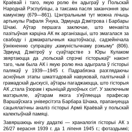
Краёвай і таго, якую ролю ён адыграў у Польскай
Народнай Рэспубліцы, а таксама пасля заканчэння эры
камунізму (679—861). Цэнтральнымі тут можна лічыць
артыкулы Рафаля Ўнука, Эдмунда Дзмітрова і Барбары
Шчакі. Аўтар першага заключае, што менавіта
пазітыўная карціна АК як арганізацыі, што змагалася за
свабоду і дэмакратычныя каштоўнасці, са­дзейнічала
ўзнікненню супраціву „камуністычнаму рэжыму“ (806).
Эдмунд Дзмі­троў у суаўтарстве з Юры Кулаком
звяртаюцца да „польскай спрэчкі гісторыкаў“ наконт
таго, чым была АК і якую ролю яна адыграла ў гісторыі
палякаў у 1939—1945 г. Падрабязна разглядаючы
асноўныя этапы шматгадовай навуковай, палітычнай і
грамадскай дыскусіі, аўтары пагаджаюцца, што гісторыя
АК „стала ўзорам і кры­ніцай духоўных сіл“. У заключным
матэрыяле, аўтарам якога з’яўляецца прафесар
Варшаўскага універсітэта Барбара Шчака, прапануецца
сацыялагічны аналіз гісторыі Арміі Краёвай у польскай
калектыўнай памяці.
Завяршаюць кнігу дадаткі — храналогія гісторыі АК з
26/27 верасня 1939 г. да 1 ліпеня 1945 г.; фота­здымкі;