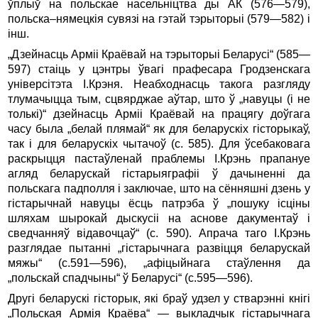
ўплыў на польскае насельніцтва ды АК (576—579),
польска–нямецкія сувязі на гэтай тэрыторыі (579—582) і
інш.
„Дзейнасць Арміі Краёвай на тэрыторыі Беларусі“ (585—
597) стаіць у цэнтры ўвагі прафесара Гродзенскага
універсітэта І.Крэня. Неабходнасць такога разгляду
тлумачыцца тым, сцвярджае аўтар, што ў „навуцы (і не
толькі)“ дзейнасць Арміі Краёвай на працягу доўгага
часу была „белай плямай“ як для беларускіх гісторыкаў,
так і для беларускіх чытачоў (с. 585). Для ўсебаковага
раскрыцця пастаўленай праблемы І.Крэнь прапануе
агляд беларускай гістарыяграфіі ў дачыненні да
польскага падполля і заключае, што на сённяшні дзень у
гістарычнай навуцы ёсць патрэба ў „пошуку ісціны
шляхам шырокай дыскусіі на аснове дакументаў і
сведчанняў відавочцаў“ (с. 590). Апрача таго І.Крэнь
разглядае пытанні „гістарычнага развіцця беларускай
мяжы“ (с.591—596), „афіцыйнага стаўлення да
„польскай спадчыны“ ў Беларусі“ (с.595—596).
Другі беларускі гісторык, які браў удзел у стварэнні кнігі
„Польская Армія Краёва“ — выкладчык гістарычнага