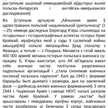
даступнымі шырокай нямецкамоўнай аўдыторыі вынікі
польска–беларускіх і англійска–амерыканскіх
даследаванняў.
Ва ўступным артыкуле „Айчынная армія ў
адлюстраванні польскай нацыянальнай ідэнтычнасці“ (1
—25) нямецкі даследчык Бернгард К’яры спыняецца на
гістарычных і гістарыягра­фічных аспектах гісторыі Арміі
Краёвай, кіраўніцтва якой у гады II сусветнай вайны
ажыццяўляў польскі эміграцыйны ўрад спачатку з
Францыі, а потым — з Лондана. Менавіта з гэтай амаль
400 000 арміяй звязана гісторыя польскага ваеннага су­
праціву. Б. К’яры канстатуе, што АК аб’яднала вакол
сябе значную частку палітычна разрозненых
падпольных арганізацый і „стала сінонімам ваенных
поспехаў польскага падполля“. Калі да 1943 г. формамі
барацьбы былі дыверсіі і разведка, дык на за­ключнай
фазе — дзейнасць вялікіх ваенных фармаванняў. З лета
1944 г. Чырвоная Армія і савецкі НКУС пачалі разгром
частак Арміі Краёвай. У рамках „чыстак“ быў
арыштаваны і ліквідаваны кіроўны корпус, вайсковыя
часткі раззброены ці ўключаны ў склад прасавецкіх