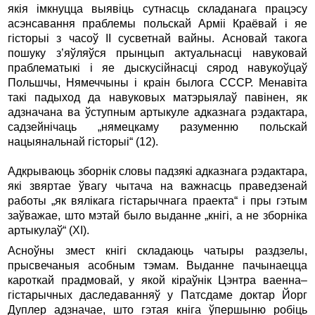
якія імкнуцца выявіць сутнасць складанага працэсу
асэнсавання праблемы польскай Арміі Краёвай і яе
гісторыі з часоў II сусветнай вайны. Асновай такога
пошуку з’яўляўся прынцып актуальнасці навуковай
праблематыкі і яе дыскусійнасці сярод навукоўцаў
Польшчы, Нямеччыны і краін былога СССР. Менавіта
такі падыход да навуковых матэрыялаў павінен, як
адзначана ва ўступным артыкуле адказнага рэдактара,
садзейнічаць „нямецкаму разуменню польскай
нацыянальнай гісторыі“ (12).
Адкрываюць зборнік словы падзякі адказнага рэдактара,
які звяртае ўвагу чытача на важнасць праведзенай
работы „як вялікага гістарычнага праекта“ і пры гэтым
заўважае, што мэтай было выданне „кнігі, а не зборніка
артыкулаў“ (ХI).
Асноўны змест кнігі складаюць чатыры раздзелы,
прысвечаныя асобным тэмам. Выданне пачынаецца
кароткай прадмовай, у якой кіраўнік Цэнтра ваенна–
гістарычных даследаванняў у Патсдаме доктар Йорг
Дуплер адзначае, што гэтая кніга ўпершыню робіць