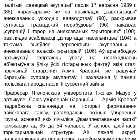
палітыкі „савецкай акупацыі“ пасля 17 верасня 1939 г.
(88), характарызуе яе на пры­кладзе „саветызацыі“
анексаваных усходніх ваяводстваў (90), раскрывае
сутнасць „грамадскай перабудовы“ (96), паказвае
„супраціў і тэрор на анексаваных тэрыторыях“ (100),
разглядае асаблівасці „дэпартацыі насельнітцва“ (104), а
таксама выяўляе „перспектывы акупаваных і
анексаваных польскіх тэрыторый“ (106). Аўтары абодвух
артыкулаў звяртаюць увагу на неабходнасць
аб’ектыўнага ўліку ўсіх гістарычных фактаў, якія сталі
прычынай стварэння Арміі Краёвай, яе рашучай
барацьбы супраць акупантаў і захавання ў памяці
польскага народа пасля II сусветнай вайны.
Прафесар Ягелонскага універсітэта Гжэгаж Мазур у
артыкуле „Саюз узброенай барацьбы — Армія Краёва“
падрабязна спыняецца на гісторыі фармавання
вайсковага саюзу, разглядаючы розныя ўзброеныя
групы, асновай якіх лічыліся „ўкамплектаваныя часткі“
колькасцю ад 35 да 54 чалавек. У аснове дзейнасці
тэрытарыяльнай структуры АК ляжалі акругі,
падпарадкаваныя непасрэдна галоўным камендатурам