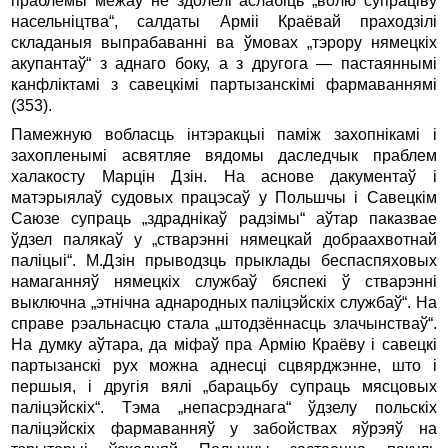
праблемы межаў не здолелі аслабіць „волю супраціву
насельніцтва“, салдаты Арміі Краёвай праходзілі
складаныя выпрабаванні ва ўмовах „тэрору нямецкіх
акупантаў“ з аднаго боку, а з другога — пастаяннымі
канфліктамі з савецкімі партызанскімі фармаваннямі
(353).
Памежную вобласць інтэракцыі паміж захопнікамі і
захопленымі асвятляе вядомы даследчык праблем
халакосту Марцін Дзін. На аснове дакументаў і
матэрыялаў судовых працэсаў у Польшчы і Савецкім
Саюзе супраць „здраднікаў радзімы“ аўтар паказвае
ўдзел палякаў у „стварэнні нямецкай добраахвотнай
паліцыі“. М.Дзін прыводзць прыклады беспаспяховых
намаганняў нямецкіх службаў бяспекі ў стварэнні
выключна „этнічна аднародных паліцэйскіх службаў“. На
справе рэальнасцю стала „штодзённасць злачынстваў“.
На думку аўтара, да міфаў пра Армію Краёву і савецкі
партызанскі рух можна аднесці сцвярджэнне, што і
першыя, і другія вялі „барацьбу супраць мясцовых
паліцэйскіх“. Тэма „непасрэднага“ ўдзелу польскіх
паліцэйскіх фармаванняў у забойствах яўрэяў на