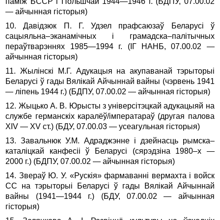
паміж БССР і Польшчай 1944—1946 г. (БДПУ, 07.00.02
— айчынная гісторыя)
10. Давідзюк П. Г. Удзел прафсаюзаў Беларусі ў
сацыяльна–эканамічных і грамадска–палітычных
пераўтварэннях 1985—1994 г. (ІГ НАНБ, 07.00.02 —
айчынная гісторыя)
11. Жылінскі М.Г. Адукацыя на акупаванай тэрыторыі
Беларусі ў гады Вялікай Айчыннай вайны (чэрвень 1941
— ліпень 1944 г.) (БДПУ, 07.00.02 — айчынная гісторыя)
12. Жыцько А. В. Юрысты з універсітэцкай адукацыяй на
службе германскіх каралёў/імператараў (другая палова
ХIV — ХV ст.) (БДУ, 07.00.03 — усеагульная гісторыя)
13. Завальнюк У.М. Адраджэнне і дзейнасць рымска–
каталіцкай канфесіі ў Беларусі (сярэдзіна 1980–х —
2000 г.) (БДПУ, 07.00.02 — айчынная гісторыя)
14. Звераў Ю. У. «Рускія» фармаванні вермахта і войск
СС на тэрыторыі Беларусі ў гады Вялікай Айчыннай
вайны (1941—1944 г.) (БДУ, 07.00.02 — айчынная
гісторыя)