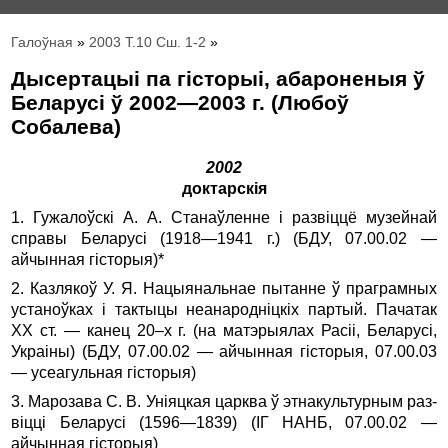
Галоўная
»
2003 Т.10 Сш. 1-2
»
Дысертацыі па гісторыі, абароненыя ў
Беларусі ў 2002—2003 г. (Любоў
Собалева)
2002
доктарскія
1. Гужалоўскі А. А. Станаўленне і развіццё музейнай
справы Беларусі (1918—1941 г.) (БДУ, 07.00.02 —
айчынная гісторыя)*
2. Казлякоў У. Я. Нацыянальнае пытанне ў праграмных
уста­ноў­ках і тактыцы неанародніцкіх партый. Пачатак
XX ст. — канец 20–х г. (на матэрыялах Расіі, Беларусі,
Украіны) (БДУ, 07.00.02 — айчынная гісторыя, 07.00.03
— усеагульная гісторыя)
3. Марозава С. В. Уніяцкая царква ў этнакультурным раз­
віцці Беларусі (1596—1839) (ІГ НАНБ, 07.00.02 —
айчынная гісторыя)