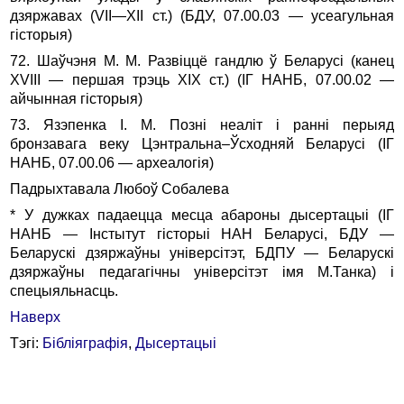
дзяржавах (VII—XII ст.) (БДУ, 07.00.03 — усеагульная
гісторыя)
72. Шаўчэня М. М. Развіццё гандлю ў Беларусі (канец
ХVIII — першая трэць ХIХ ст.) (ІГ НАНБ, 07.00.02 —
айчынная гісторыя)
73. Язэпенка І. М. Позні неаліт і ранні перыяд
бронзавага веку Цэн­тральна–Ўсходняй Беларусі (ІГ
НАНБ, 07.00.06 — археалогія)
Падрыхтавала Любоў Собалева
* У дужках падаецца месца абароны дысертацыі (ІГ
НАНБ — Інстытут гісторыі НАН Беларусі, БДУ —
Беларускі дзяржаўны універсітэт, БДПУ — Беларускі
дзяржаўны педагагічны універсітэт імя М.Танка) і
спецыяльнасць.
Наверх
Тэгі:
Бібліяграфія
,
Дысертацыі