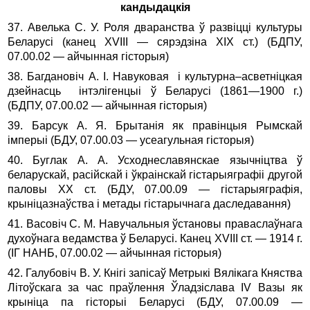
кандыдацкія
37. Авелька С. У. Роля дваранства ў развіцці культуры
Беларусі (канец ХVIII — сярэдзіна XIX ст.) (БДПУ,
07.00.02 — айчынная гісторыя)
38. Багдановіч А. І. Навуковая і культурна–асветніцкая
дзейнасць інтэлігенцыі ў Беларусі (1861—1900 г.)
(БДПУ, 07.00.02 — айчынная гісторыя)
39. Барсук А. Я. Брытанія як правінцыя Рымскай
імперыі (БДУ, 07.00.03 — усеагульная гісторыя)
40. Буглак А. А. Усходнеславянскае язычніцтва ў
беларускай, расійскай і ўкраінскай гістарыяграфіі другой
паловы XX ст. (БДУ, 07.00.09 — гістарыяграфія,
крыніцазнаўства і метады гістарычнага даследавання)
41. Васовіч С. М. Навучальныя ўстановы праваслаўнага
духоўнага ведамства ў Беларусі. Канец XVIII ст. — 1914 г.
(ІГ НАНБ, 07.00.02 — айчынная гісторыя)
42. Галубовіч В. У. Кнігі запісаў Метрыкі Вялікага Княства
Літоўскага за час праўлення Ўладзіслава IV Вазы як
крыніца па гісторыі Беларусі (БДУ, 07.00.09 —