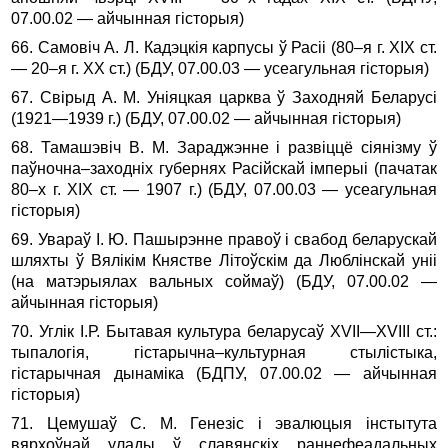
07.00.02 — айчынная гісторыя)
66. Самовіч А. Л. Кадэцкія карпусы ў Расіі (80–я г. XIX ст.
— 20–я г. XX ст.) (БДУ, 07.00.03 — усеагульная гісторыя)
67. Свірыд А. М. Уніяцкая царква ў Заходняй Беларусі
(1921—1939 г.) (БДУ, 07.00.02 — айчынная гісторыя)
68. Тамашэвіч В. М. Зараджэнне і развіццё сіянізму ў
паўночна–заходніх губернях Расійскай імперыі (пачатак
80–х г. XIX ст. — 1907 г.) (БДУ, 07.00.03 — усеагульная
гісторыя)
69. Увараў І. Ю. Пашырэнне правоў і свабод беларускай
шляхты ў Вялікім Княстве Літоўскім да Люблінскай уніі
(на матэрыялах вальных соймаў) (БДУ, 07.00.02 —
айчынная гісторыя)
70. Углік І.Р. Бытавая культура беларусаў ХVII—ХVIII ст.:
тыпалогія, гістарычна–культурная стылістыка,
гістарычная дынаміка (БДПУ, 07.00.02 — айчынная
гісторыя)
71. Цeмушаў С. М. Генезіс і эвалюцыя інстытута
вярхоўнай улады ў славянскіх раннефеадальных