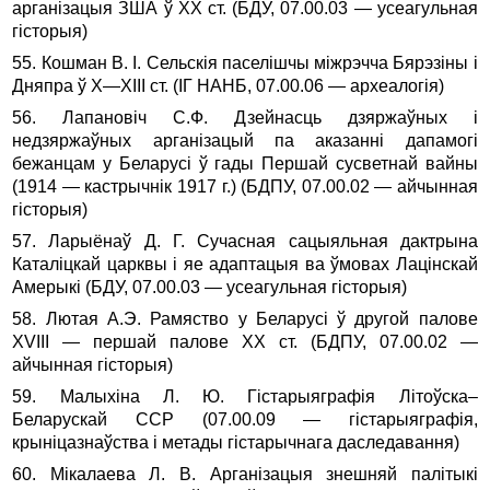
арганізацыя ЗША ў XX ст. (БДУ, 07.00.03 — усеагульная
гісторыя)
55. Кошман В. І. Сельскія паселішчы міжрэчча Бярэзіны і
Дняпра ў Х—ХIII ст. (ІГ НАНБ, 07.00.06 — археалогія)
56. Лапановіч С.Ф. Дзейнасць дзяржаўных і
недзяржаўных арганізацый па аказанні дапамогі
бежанцам у Беларусі ў гады Першай сусветнай вайны
(1914 — кастрычнік 1917 г.) (БДПУ, 07.00.02 — айчынная
гісторыя)
57. Ларыёнаў Д. Г. Сучасная сацыяльная дактрына
Каталіцкай царквы і яе адаптацыя ва ўмовах Лацінскай
Амерыкі (БДУ, 07.00.03 — усеагульная гісторыя)
58. Лютая А.Э. Рамяство у Беларусі ў другой палове
ХVIII — першай палове XX ст. (БДПУ, 07.00.02 —
айчынная гісторыя)
59. Малыхіна Л. Ю. Гістарыяграфія Літоўска–
Беларускай ССР (07.00.09 — гістарыяграфія,
крыніцазнаўства і метады гістарычнага даследавання)
60. Мікалаева Л. В. Арганізацыя знешняй палітыкі