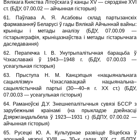
Вялікага Княства Літоўскага ў канцы ХV — сярэдзіне ХVI
ст. (БДУ, 07.00.02 — айчынная гісторыя)
61. Паўлава А. Я. Асабовы склад партызанскіх
фармаванняў Беларусі ў гады Вялікай Айчыннай вайны:
крыніцы і метады аналізу (БДУ, 07.00.09 —
гістарыяграфія, крыніцазнаўства і метады гістарычнага
даследавання)
62. Перапечка I. В. Унутрыпалітычная барацьба ў
Чэхаславакіі ў 1943—1948 г. (БДУ, 07.00.03 —
усеагульная гісторыя)
63. Прыступа Н. М. Канцэпцыя «нацыянальнага
сацыялізму» Чэ­хаславацкай нацыянальна–
сацыялістычнай партыі (30—40–я г. XX ст.) (БДУ,
07.00.03 — усеагульная гісторыя)
64. Раманоўскі Д.У. Знешнепалітычныя сувязі БССР з
зарубежнымі краінамі (на прыкладзе дзейнасці
Дзяржгандальбела ў 1923—1931 г.) (БДПУ, 07.00.02 —
айчынная гісторыя)
65. Русецкі Ю. А. Культурнае развіццё Віцебска ў
апошняй чвэр­ці ХVIII — 30–х гадах XIX ст. (БДПУ,