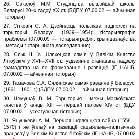
26. Сакалоў М.М. Студэнцтва вышэйшай школы
Беларусі 20–х гадоў XX ст. (БДПУ, 07.00.02 — айчынная
гісторыя)
27. Сіткевіч С. А. Дзейнасць польскага падполля на
тэрыторыі Бе­ларусі (1939—1954): гістарыяграфія
праблемы (07.00.09 — гістарыяграфія, крыніцазнаўства
і метады гістарычнага даследавання)
28. Сліж Н. У. Шляхецкая сям’я ў Вялікім Княстве
Літоўскім у ХVI—ХVII ст.: уздзеянне станавага падзелу
грамадства на яе фармаванне і развіццё (ІГ НАНБ,
07.00.02 — айчынная гісторыя)
29. Тамачова С.А. Сялянскае самакіраванне ў Беларусі
(1861—1901 г.) (БДПУ, 07.00.02 — айчынная гісторыя)
30. Цемушаў В. М. Тэрыторыя і межы Маскоўскага
княства ў канцы XIII — першай палове ХIV ст. (БДУ,
07.00.03 — усеагульная гісторыя)
31. Янушкевіч А. М. Першая Інфлянцкая вайна (1558—
1570) і яе ўплыў на развіццё сацыяльна–палітычных
працэсаў у Вялікім Княстве Літоўскім (ІГ НАНБ, 07.00.02