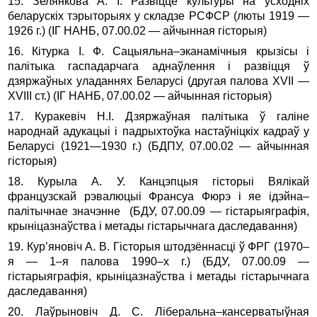
15. Зелянкова А. І. Развіццё культуры на ўсходніх
беларускіх тэрыторыях у складзе РСФСР (люты 1919 —
1926 г.) (ІГ НАНБ, 07.00.02 — айчынная гісторыя)
16. Кітурка І. Ф. Сацыяльна–эканамічныя крызісы і
палітыка гаспадарчага аднаўлення і развіцця ў
дзяржаўных уладаннях Беларусі (другая палова ХVII —
ХVIII ст.) (ІГ НАНБ, 07.00.02 — айчынная гісторыя)
17. Куракевіч Н.І. Дзяржаўная палітыка ў галіне
народнай адукацыі і падрыхтоўка настаўніцкіх кадраў у
Беларусі (1921—1930 г.) (БДПУ, 07.00.02 — айчынная
гісторыя)
18. Курыла А. У. Канцэпцыя гісторыі Вялікай
французскай рэвалюцыі Франсуа Фюрэ і яе ідэйна–
палітычнае значэнне (БДУ, 07.00.09 — гістарыяграфія,
крыніцазнаўства і метады гістарычнага даследавання)
19. Кур’яновіч А. В. Гісторыя штодзённасці ў ФРГ (1970–
я — 1–я палова 1990–х г.) (БДУ, 07.00.09 —
гістарыяграфія, крыніцазнаўства і метады гістарычнага
даследавання)
20. Лаўрыновіч Д. С. Ліберальна–кансерватыўная