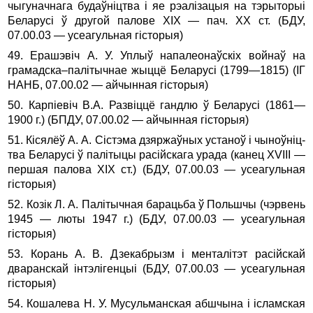
чыгуначнага будаўніцтва і яе рэалізацыя на тэрыторыі
Беларусі ў другой палове XIX — пач. XX ст. (БДУ,
07.00.03 — усеагульная гісторыя)
49. Ерашэвіч А. У. Уплыў напалеонаўскіх войнаў на
грамад­ска–палітычнае жыццё Беларусі (1799—1815) (ІГ
НАНБ, 07.00.02 — айчынная гісторыя)
50. Карпіевіч В.А. Развіццё гандлю ў Беларусі (1861—
1900 г.) (БПДУ, 07.00.02 — айчынная гісторыя)
51. Кісялёў А. А. Сістэма дзяржаўных устаноў і чыноўніц­
тва Беларусі ў палітыцы расійскага урада (канец ХVIII —
першая палова XIX ст.) (БДУ, 07.00.03 — усеагульная
гісторыя)
52. Козік Л. А. Палітычная барацьба ў Польшчы (чэрвень
1945 — люты 1947 г.) (БДУ, 07.00.03 — усеагульная
гісторыя)
53. Корань А. В. Дзекабрызм і менталітэт расійскай
дваранскай інтэлігенцыі (БДУ, 07.00.03 — усеагульная
гісторыя)
54. Кошалева Н. У. Мусульманская абшчына і ісламская