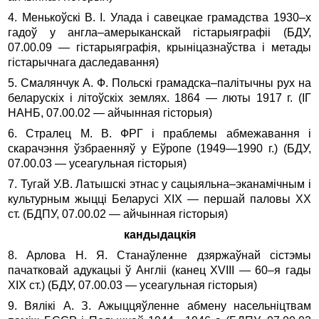
4. Менькоўскі В. І. Улада і савецкае грамадства 1930–х
гадоў у англа–амерыканскай гістарыяграфіі (БДУ,
07.00.09 — гістарыя­графія, крыніцазнаўства і метады
гістарычнага да­следавання)
5. Смалянчук А. Ф. Польскі грамадска–палітычны рух на
бела­рус­кіх і літоўскіх землях. 1864 — люты 1917 г. (ІГ
НАНБ, 07.00.02 — айчынная гісторыя)
6. Стралец М. В. ФРГ і праблемы абмежавання і
скарачэння ўзбраенняў у Еўропе (1949—1990 г.) (БДУ,
07.00.03 — усеагульная гісторыя)
7. Тугай У.В. Латышскі этнас у сацыяльна–эканамічным і
культурным жыцці Беларусі ХIХ — першай паловы XX
ст. (БДПУ, 07.00.02 — айчынная гісторыя)
кандыдацкія
8. Арлова Н. Я. Станаўленне дзяржаўнай сістэмы
пачатковай адукацыі ў Англіі (канец ХVIII — 60–я гады
XIX ст.) (БДУ, 07.00.03 — усеагульная гісторыя)
9. Вялікі А. З. Ажыццяўленне абмену насельніцтвам