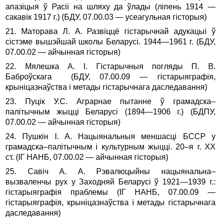
апазіцыя ў Расіі на шляху да ўлады (ліпень 1914 —
сакавік 1917 г.) (БДУ, 07.00.03 — усеагульная гісторыя)
21. Маторава Л. А. Развіццё гістарычнай адукацыі ў
сістэме вышэйшай школы Беларусі. 1944—1961 г. (БДУ,
07.00.02 — айчынная гісторыя)
22. Мялешка А. I. Гістарычныя погляды П. В.
Баброўскага (БДУ, 07.00.09 — гістарыяграфія,
крыніцазнаўства і метады гістарычнага даследавання)
23. Пуцік У.С. Аграрнае пытанне ў грамадска–
палітычным жыцці Беларусі (1894—1906 г.) (БДПУ,
07.00.02 — айчынная гісторыя)
24. Пушкін І. А. Нацыянальныя меншасці БССР у
грамад­ска–палітычным і культурным жыцці. 20–я г. ХХ
ст. (ІГ НАНБ, 07.00.02 — айчынная гісторыя)
25. Савіч А. А. Рэвалюцыйны нацыянальна–
вызваленчы рух у Заходняй Беларусі ў 1921—1939 г.:
гістарыяграфія праблемы (ІГ НАНБ, 07.00.09 —
гістарыяграфія, крыніцазнаўства і метады гістарычнага
даследавання)