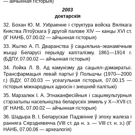
— айчынная гісторыя)
2003
доктарскія
32. Бохан Ю. М. Узбраенне і структура войска Вялікага
Княства Літоўскага ў другой палове ХIV — канцы ХVI ст.
(ІГ НАНБ, 07.00.02 — айчынная гісторыя)
33. Жытко А. П. Дваранства ў сацыяльна–эканамічным
жыцці Беларусі перыяду капіталізму. 1861—1914 г.
(БДПУ, 07.00.02 — айчынная гісторыя)
34. Лойка Л. В. Ад камунізму да сацыял–дэмакратыі.
Транс­фармацыя левай партыі ў Польшчы (1970—2000
г.) (БДУ, 07.00.03 — усеагульная гісторыя, 07.00.15 —
гісторыя міжнародных адносін і знешняй палітыкі)
35. Марзалюк І. А. Этнаканфесійныя і сацыякультурныя
стэрэа­тыпы насельніцтва беларускіх зямель у Х—ХVII ст.
(ІГ НАНБ, 07.00.02 — айчынная гісторыя)
36. Шадыра В. І. Беларускае Падзвінне ў эпоху жалеза і
ранняга Сярэднявечча (VIII ст. да н. э. — VIII ст. н. э.) (ІГ
НАНБ, 07.00.06 — археалогія)