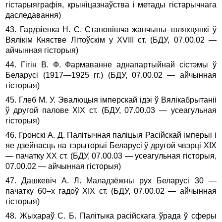
гістарыяграфія, крыніцазнаўства і метады гістарычнага
даследавання)
43. Гардзіенка Н. С. Становішча жанчыны–шляхцянкі ў
Вя­лі­кім Княстве Літоўскім у ХVIII ст. (БДУ, 07.00.02 —
айчынная гіс­торыя)
44. Гігін В. Ф. Фармаванне аднапартыйнай сістэмы ў
Беларусі (1917—1925 гг.) (БДУ, 07.00.02 — айчынная
гісторыя)
45. Глеб М. У. Эвалюцыя імперскай ідэі ў Вялікабрытаніі
ў другой палове XIX ст. (БДУ, 07.00.03 — усеагульная
гісторыя)
46. Гронскі А. Д. Палітычная паліцыя Расійскай імперыі і
яе дзейнасць на тэрыторыі Беларусі ў другой чвэрці XIX
— пачатку XX ст. (БДУ, 07.00.03 — усеагульная гісторыя,
07.00.02 — айчынная гісторыя)
47. Дашкевіч А. Л. Маладзёжны рух Беларусі 30 —
пачатку 60–х гадоў XIX ст. (БДУ, 07.00.02 — айчынная
гісторыя)
48. Жыхараў С. Б. Палітыка расійскага ўрада ў сферы