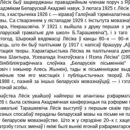
г. Лёсік быў зацверджаны правадзейным членам поруч з Яў
кадэмікам Беларускай Акадэміі навук. З лютага 1925 г. Лёсік
та, з кастрычніка 1926 г. — кіраваў Галоўнай тэрмінала­гічнай
овы. Са стварэннем у лістападзе 1929 г. Інстытута мовазна
ара, Некрашэвіча. У 1921 г. выйшла з друку першая з у
ларускай граматыкі для школ» Б.Тарашкевіча“), і з та­го
я штогод. Шырокай вядомасці Лёсіка ў канцы 80–х — 90–я
асць, што ён быў палітыкам (у 1917 г. напісаў брашуру „Аўт
тацкія творы. Характарыстыка Лёсіка як палітычнага дзея
на Шантыра, Усевалада Ігнатоўскага і Язэпа Лёсіка“ (199
бібліяграфічнага слоў­ніка „Беларускія пісьменнікі“
овіч і інжынер Алесь Жынкін), тады ж пісьменніцкае выд
кіным том яго мастацкіх і публіцыстычных твораў. Лё
 1988 г., пазней за іншых беларускіх мовазнаўцаў, — і гэ
ягонай асобы.
наўства Лёсік увайшоў найперш як апантаны рэфармат
26 г. была склікана Акадэмічная канферэнцыя па рэформе б
граматыкі Тарашкевіча Лёсік выступіў з першым сваім пр
 розных спосабаў перадачы беларускай мовы на пісьме не пакі
 беларускім мовазнаўстве. Што ж у сярэдзіне 20–х г. хаце
атрэбу гэтых зменаў і якімі былі вынікі ягонай рэфарматар