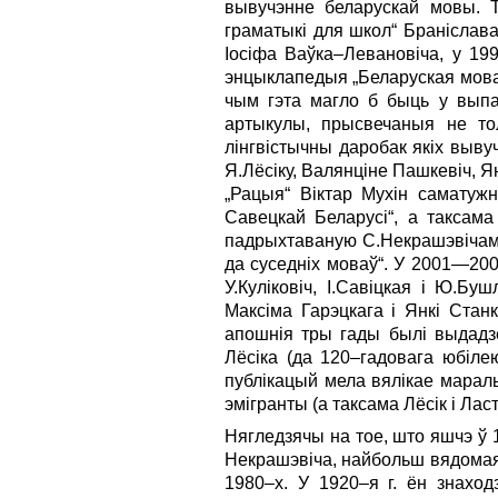
вывучэнне беларускай мовы.
Т
граматыкі для школ“ Браніслава
Іосіфа Ваўка–Левановіча, у 19
энцыклапедыя „Беларуская мова“
чым гэта магло б быць у выпа
артыкулы, прысвечаныя не тол
лінгвістычны даробак якіх вывуч
Я.Лёсіку, Валянціне Пашкевіч, Я
„Рацыя“ Віктар Мухін саматуж
Савецкай Беларусі“, а таксам
падрыхтаваную С.Некрашэвічам і
да суседніх моваў“. У 2001—200
У.Куліковіч, І.Савіцкая і Ю.Бу
Максіма Гарэцкага і Янкі Стан
апошнія тры гады былі выдадзе
Лёсіка (да 120–гадовага юбіле
публікацый мела вялікае мараль
эмігранты (а таксама Лёсік і Лас
Нягледзячы на тое, што яшчэ ў 
Некрашэвіча, найбольш вядомая ф
1980–х. У 1920–я г. ён знаход