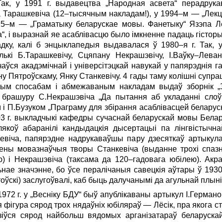
ак, у 1991 г. выдавецтва „Народная асвета“ перадрук
 Тарашкевіча (12–тысячным накладам!), у 1994–м — „Лекц
95–м — „Граматыку беларускае мовы. Фанетыку“ Язэпа Лё
, і выразнай яе асаблівасцю было імк­ненне падаць гісторы
дку, калі б энцыклапедыя выдавалася ў 1980–я г. Так, 
ькі Б.Тарашкевічу, Сцяпану Некрашэвічу, І.Ваўку–Леван
аўся акадэмічнай і універсітэцкай навукай у папярэднія г
ну Пятроўскаму, Янку Станкевічу. 4 гады таму колішні супрац
ным спосабам і абмежаваным накладам выдаў зборнік „
а брашуру С.Некрашэвіча „Да пытання аб укладанні слоў
 П.Бузуком „Праграму для збірання асаблівасцей беларуск
3 г. выкладчыкі кафедры сучаснай беларускай мовы Белар
шлякоў абаранілі кандыдацкія дысертацыі па лінгвістычна
кевіча, папярэдне надрукаваўшы пару дзесяткаў артыкула
ны мовазнаўчыя творы Станкевіча (выданне трохі спазн
ю) і Некрашэвіча (таксама да 120–гадовага юбілею). Акра
нае значэнне, бо ўсе пералічаныя савецкія аўтары ў 1930–я
тоўскі) заслугоўвалі, каб быць далучанымі да агульнай плыні 
1972 г. у „Весніку БДУ“ быў апублікаваны артыкул І.Герман
ігура сярод трох нядаўніх юбіляраў — Лёсік, пра якога ста
зіў­ся сярод найбольш вядомых арганізатараў беларускай