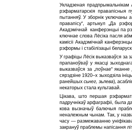
Укладзеная прадпрымальнікам А
рэфарматарскія правапісныя п
пытанняў. У зборнік уключаны а
правапісу“, артыкул „Да рэфо
Акадэмічнай канферэнцыі па рэф
ключнае слова Лёсіка пасля абм
камісіі Акадэмічнай канферэнцыі
рэформы і стабілізацыі беларуска
У графіцы Лёсік выказваўся за 
прапаноўваў у якасці зыходнаг
выказваўся за „поўнае“ яканне 
сярэдзіне 1920–х зыходзіла іні
ранейшых
сьнег, зьлева
), асабл
некаторых стала культавай.
Цікава, што першая рэфарматар
падручнікаў арфаграфіі, была да
кова вызначыў балючыя прабле
неналежным чынам. Так, у назв
часу — размежаванню уніфікава
закрануў праблемы напісання л