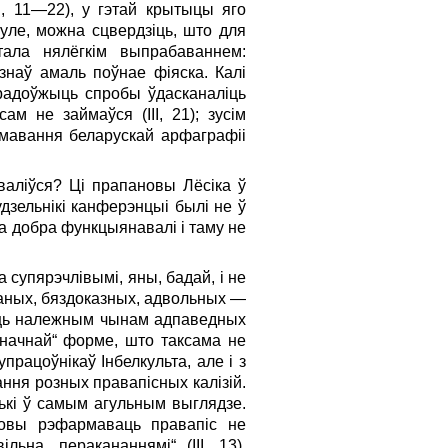
I, 11—22), у гэтай крытыцы яго
гуле, можна сцвер­дзіць, што для
стала нялёгкім выпрабаваннем:
знаў амаль поўнае фіяска. Калі
прадоўжыць спробы ўдасканаліць
ам не займаўся (III, 21); зусім
рмавання беларускай арфаграфіі
аліўся? Ці прапановы Лёсіка ў
дзельнікі канферэнцыі былі не ў
ова добра функцыянавалі і таму не
супярэчлівымі, яны, бадай, і не
аных, бяздоказных, адвольных —
ць належным чынам адпаведных
значнай“ форме, што таксама не
рацоўнікаў Інбелкульта, але і з
ання розных правапісных калізій.
ькі ў самым агульным выглядзе.
ановы рэфармаваць правапіс не
ьна, перакананнямі“ (III, 13).