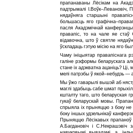
прапанаваны Лёсікам на Акадэм
падтрымалі І.Воўк–Левановіч, П.
нядаўняга старшыні правапісн
большасць яго графічна–правап
пасля Акадэмічнай канферэнцыі
правапіс, то на чале яе стаў С
відавочна, што ў святле нядаў
ўскладаць гэтую місію на яго бы
Чаму ініцыятар правапіснага 
галіне рэформы беларускага алф
стане іх адэкватна ацаніць? Ці, 
мелі патрэбы ў якой–небудзь —
Мы ўжо гаварылі вышэй аб нястр
маглі здабыць сабе шмат прыхі
кшталту таго, што беларуская 
гукаў беларускай мовы. Прапан
спрыяла іх прыняццю з боку не 
боку іншых удзельнікаў канферэн
Прыняццю Лёсікавых прапаноў п
А.Багдановіч і С.Некрашэвіч 
навуковымі вывадамі, а „індыв