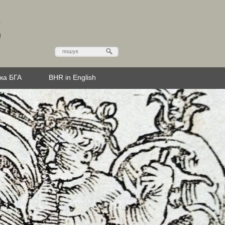
Д
эка БГА
BHR in English