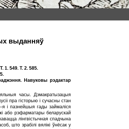
ных выданняў
1. 549. Т. 2. 585.
5.
раджэння. Навуковы рэдактар
рыяльныя часы. Дэмакратызацыя
сіі пра гісторыю і сучасны стан
0–я і пазнейшыя гады займаліся
ікі або рэфарматары беларускай
рукавацца лінгвістычная спадчына
об, што зрабілі вялікі ўнёсак у