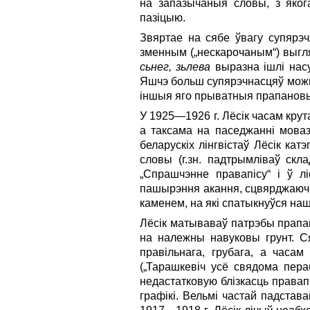
на запазычаныя словы, з яког
пазіцыю.
Звяртае на сябе ўвагу супярэч
зменным („нескарочаным“) выгля
сьнег, зьлева
выразна ішлі насу
Яшчэ больш супярэчнасцяў можна
іншыя яго прыватныя прапанов
У 1925—1926 г. Лёсік часам крут
а таксама на паседжанні моваз
беларускіх лінгвістаў Лёсік кат
словы (г.зн. падтрымліваў скл
„Спрашчэнне правапісу“ і ў л
пашырэння акання, сцвярджаючы,
каменем, на які спатыкнуўся наш 
Лёсік матываваў патрэбы прапан
на належны навуковы грунт. С
правільнага, грубага, а часам
(„Тарашкевіч усё свядома пера
недастатко­вую блізкасць права
гра­фі­кі. Вельмі частай падст