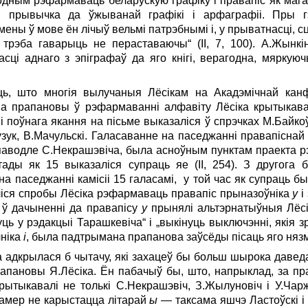
одным рэфармаваць беларускую графіку і правапіс як мага 
я прывычка да ўжыванай графікі і арфаграфіі. Пры г
 Змены ў мове ён лічыў вельмі патрэбнымі і, у прыватнасці, 
 трэба гаварыць не пераставаючы“ (II, 7, 100). А.Жынкін
асці аднаго з эпіграфаў да яго кнігі, верагодна, мярку
ць, што многія вылучаныя Лёсікам на Акадэмічнай кан
а прапановы ў рэфармаванні алфавіту Лёсіка крытыкава
 поўнага якання на пісьме выказаліся ў спрэчках М.Байкоў
узук, В.Мачульскі. Галасаванне на паседжанні правапіснай 
 паводле С.Некрашэвіча, была асноўным пунктам праекта рэ
тады як 15 выказаліся супраць яе (II, 254). З другога 
паседжанні камісіі 15 галасамі, у той час як супраць был
ліся спробы Лёсіка рэфармаваць правапіс прыназоўніка
у
і
і ў дачыненні да правапісу
у
прынялі альтэрнатыўныя Лёсі
ць у рэдакцыі Тарашкевіча“ і „выкінуць выключэнні, якія зр
чніка
і
, была пад­трымана прапанова заўсёды пісаць яго ня­зме
 адкрылася б чытачу, які захацеў бы больш шырока даведа
рапановы Я.Лёсіка. Ён пабачыў бы, што, напрыклад, за пр
рытыкавалі не толькі С.Некрашэвіч, З.Жылуновіч і У.Чарж
 намер не карыстацца літарай
ы
— таксама яшчэ Ластоўскі і