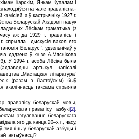
хімам Карскім, Янкам Купалам і
 знаходзіўся на чале правапісна–
 камісіяй, а ў кастрычніку 1927 г.
ўства Беларускай Акадэміі навук
кладзеных Лёсікам граматыка (з
 часу аж да 1929 г. правапісы і
 г. спрыяла дыскусія вакол яго
аномія Беларусі“, удзель­­нічаў у
ча дадзена ў кнізе А.Мяснікова
3). У 1994 г. асоба Лёсіка была
 (адпаведны артыкул напісалі
авецтва „Мастацкая літаратура“
сік (разам з Ластоўскім) быў
тая акалічнасць таксама спрыяла
ар правапісу беларускай мовы,
еларускага правапісу і азбукі
[2]
.
аектам рэгулявання беларускага
дала яго да канца 20–х г., часу,
ў змяніць у беларускай азбуцы і
скай актыўнасці?