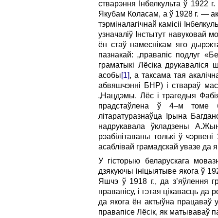
стварэння Інбелкульта ў 1922 
Якубам Коласам, а ў 1928 г. — а
тэрміналагічнай камісіі Інбелкуль
узначаліў Інстытут навуковай м
ён стаў намеснікам яго дырэкт
пазнакай: „правапіс подлуг «Бе
граматыкі Лёсіка друка­валі­с
асобы
[1]
, а таксама тая акалічн
абвяшчэнні БНР) і ствараў мас
„Нацдэмы. Лёс і трагедыя Фабія
прадстаўлена ў 4–м томе бія
літаратуразнаўца Ірына Багдан
надрукавала ўкладзены А.Жын
рэабілітаваны толькі ў чэрвені
асаблівай грамадскай увазе да 
У гісторыю беларускага моваз
дзякуючы ініцыятыве якога ў 19
Яшчэ ў 1918 г., да з’яўлення 
правапісу, і гэтая цікавасць да
да якога ён актыўна працаваў у
правапісе Лёсік, як матываваў п