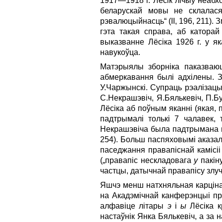
1917—1918 г. Лёсік лічыў неабх
беларускай мовы не склалас
рэвалюцыйнасць“ (II, 196, 211).
гэта такая справа, аб каторай
выказванне Лёсіка 1926 г. у як
навукоўца.
Матэрыялы зборніка паказваю
абмеркавання былі адхілены. З
У.Чаржынскі. Супраць рэалізацыі
С.Некрашэвіч, Я.Бялькевіч, П.Б
Лёсіка аб поўным яканні (якая,
падтрымалі толькі 7 чалавек, 
Некрашэвіча была падтрымана на 
254). Больш паспяховымі аказа
паседжання правапіснай камісі
(„правапіс нескладовага
у
пакіну
частцы, датычнай правапісу злу
Яшчэ менш натхняльная карціна
на Акадэміч­най канферэнцыі п
алфавіце літары
э
і
ы
Лёсіка к
настаўнік Янка Бялькевіч, а за