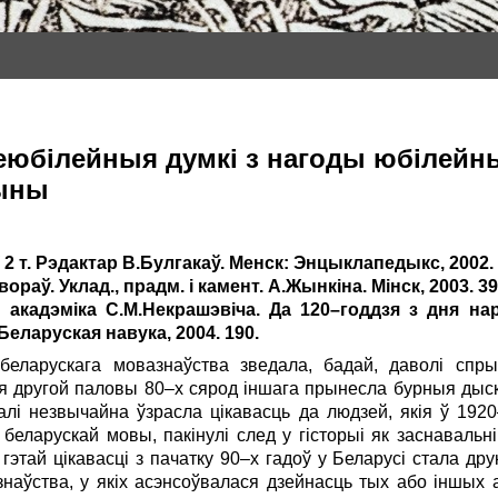
Неюбілейныя думкі з нагоды юбілей
чыны
 2 т. Рэдактар В.Булгакаў. Менск: Энцыклапедыкс, 2002. Т. 
ораў. Уклад., прадм. і камент. А.Жынкіна. Мінск, 2003. 39
кадэміка С.М.Некрашэвіча. Да 120–годдзя з дня на
Беларуская навука, 2004. 190.
беларускага мовазнаўства зведала, бадай, даволі сп
я другой паловы 80–х сярод іншага прынесла бурныя дыску
валі незвычайна ўзрасла цікавасць да людзей, якія ў 192
беларускай мовы, пакінулі след у гісторыі як заснавальн
 гэтай цікавасці з пачатку 90–х гадоў у Беларусі стала д
знаўства, у якіх асэнсоўвалася дзейнасць тых або іншых ас