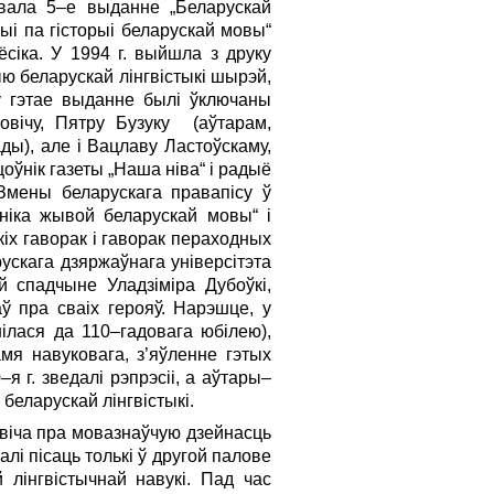
авала 5–е выданне „Беларускай
ыі па гісторыі беларускай мовы“
сіка. У 1994 г. выйшла з друку
ю беларускай лінгвістыкі шырэй,
у гэтае выданне былі ўключаны
овічу, Пятру Бузуку (аўтарам,
ады), але і Вацлаву Ластоўскаму,
оўнік газеты „Наша ніва“ і радыё
Змены беларускага правапісу ў
ніка жывой беларускай мовы“ і
іх гаворак і гаворак пераходных
ускага дзяржаўнага універсітэта
й спадчыне Уладзімі­ра Дубоўкі,
ў пра сваіх герояў. Нарэшце, у
ілася да 110–гадовага юбілею),
мя навуковага, з’яўленне гэтых
 г. зведалі рэпрэсіі, а аўтары–
беларускай лінг­вістыкі.
овіча пра мовазнаўчую дзейнасць
лі пісаць толькі ў другой палове
 лінгвістычнай навукі. Пад час