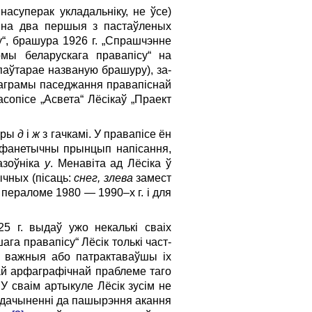
асуперак укладальніку, не ўсе)
і на два першыя з пастаўленых
у“, брашура 1926 г. „Спрашчэнне
рмы беларускага правапісу“ на
паўтарае названую брашуру), за­
энаграмы паседжання правапіснай
асопісе „Асвета“ Лёсікаў „Праект
ары
д
і
ж
з гачкамі. У правапісе ён
е фанетычны прынцып напісання,
азоўніка
у
. Менавіта ад Лёсіка ў
ычных (пісаць:
снег, злева
замест
 пераломе 1980 — 1990–х г. і для
25 г. выдаў ужо некалькі сваіх
га правапісу“ Лёсік толькі част­
я важныя або патрактаваўшы іх
ай арфаграфічнай праблеме таго
 У сваім артыкуле Лёсік зусім не
 ў дачыненні да пашырэння акання