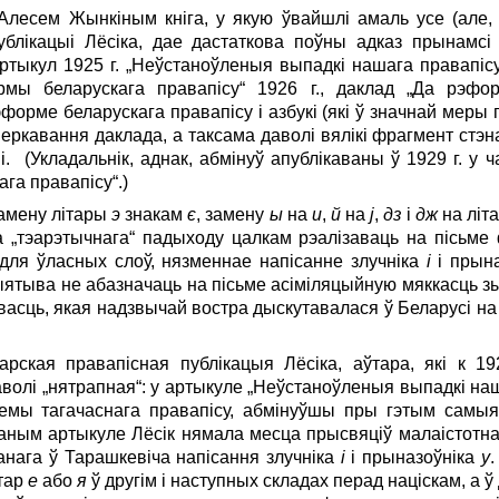
лесем Жынкіным кніга, у якую ўвайшлі амаль усе (але, н
ублікацыі Лёсіка, дае дастаткова поўны адказ прынамс
ртыкул 1925 г. „Неўстаноўленыя выпадкі нашага правапіс
рмы беларускага правапісу“ 1926 г., даклад „Да рэфо
орме беларускага правапісу і азбукі (які ў значнай меры 
еркавання даклада, а таксама даволі вялікі фрагмент ст
. (Укладальнік, аднак, абмінуў апублікаваны ў 1929 г. у ч
га правапісу“.)
замену літары
э
знакам
є
, замену
ы
на
и
,
й
на
j
,
дз
і
дж
на літ
а „тэарэтычнага“ падыходу цалкам рэалізаваць на пісьм
для ўласных слоў, ня­зменнае напісанне злучніка
і
і прын
цыятыва не абазначаць на пісьме асіміляцыйную мяккасць з
івасць, якая надзвычай востра дыскутавалася ў Беларусі на
ская правапісная публікацыя Лёсіка, аўтара, які к 19
волі „нятрапная“: у артыкуле „Неўстаноўленыя выпадкі наша
мы тагачаснага правапісу, абмінуўшы пры гэтым самы
аным артыкуле Лёсік нямала месца прысвяціў малаістотн
нага ў Тарашкевіча напісання злучніка
і
і прыназоўніка
у
.
ітар
е
або
я
ў другім і наступных складах перад націскам, а