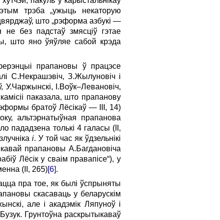
хутчэй, пакуль у карыстальнікаў
этым трэба „ужыць некаторую
сцвярджаў, што „рэформа азбукі —
 не без падстаў змяс­ціў гэтае
ючы, што яно ўяўляе сабой крэда
ферэнцыі прапановы ў працэсе
лі С.Некрашэвіч, З.Жылуновіч і
, У.Чаржынскі, І.Воўк–Левановіч,
камісіі паказала, што прапанову
формы братоў Лёсікаў — III, 14)
боку, альтэрнатыўная прапанова
о пададзена толькі 4 галасы (II,
 злучніка
і
. У той час як ўдзельнікі
кавай прапановы А.Багдановіча
абіў Лёсік у сваім правапісе“), у
нна (II, 265)
[6]
.
цца пра тое, як былі ўспрыняты
апановы скасаваць у беларускім
ынскі, але і акадэмік Ляпуноў і
 Бузук. Грунтоўна раскрытыкаваў