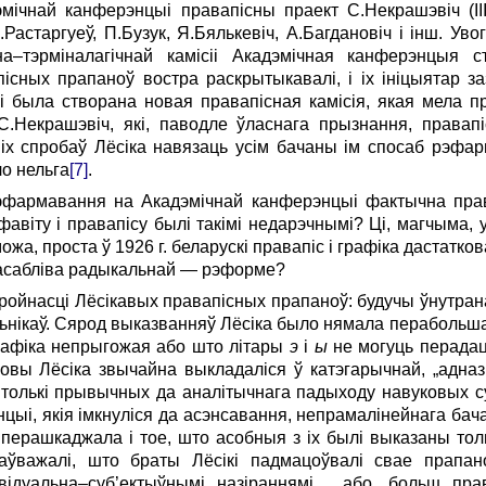
ічнай канферэнцыі правапісны праект С.Некрашэвіч (II
Растаргуеў, П.Бузук, Я.Бялькевіч, А.Багдановіч і інш. Уво
а–тэрміналагічнай камісіі Акадэмічная канферэнцыя 
існых прапаноў востра раскрытыкавалі, і іх ініцыятар за
 была створана новая правапісная камісія, якая мела 
.Некрашэвіч, які, паводле ўласнага прызнання, правапіс
ніх спробаў Лёсіка навязаць усім бачаны ім спосаб рэфа
ло нельга
[7]
.
рэфармавання на Акадэмічнай канферэнцыі фактычна прав
авіту і правапісу былі такімі недарэчнымі? Ці, магчыма, у
можа, проста ў 1926 г. беларускі правапіс і графіка дастатк
 асабліва радыкальнай — рэформе?
ойнасці Лёсікавых правапісных прапаноў: будучы ўнутрана 
льнікаў. Сярод выказванняў Лёсіка было нямала перабольш
графіка непрыгожая або што літары
э
і
ы
не могуць перада
овы Лёсіка звычайна выкладаліся ў катэгарычнай, „адна
толькі прывычных да аналітычнага падыходу навуковых суп
цыі, якія імкнуліся да асэнсавання, непрамалінейнага бач
ера­шкаджала і тое, што асобныя з іх былі выказаны тол
заўважалі, што браты Лёсікі падмацоўвалі свае прап
ідуальна–суб’ектыўнымі назіраннямі… або, больш правіл