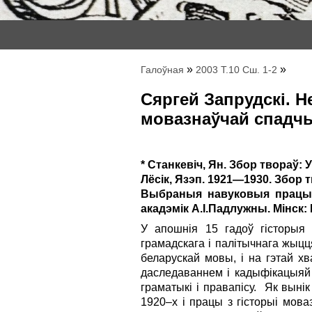
»
»
Галоўная
2003 Т.10 Сш. 1-2
Сяргей Запрудскі. 
мовазнаўчай спад
* Станкевіч, Ян. Збор твораў: У
Лёсік, Язэп. 1921—1930. Збор тв
Выбраныя навуковыя працы а
акадэмік А.І.Падлужны. Мінск: 
У апошнія 15 гадоў гісторыя 
грамадскага і палітычнага жыцц
беларускай мовы, і на гэтай х
даследаваннем і кадыфікацыяй 
граматыкі і правапісу. Як вынік
1920–х і працы з гісторыі мова