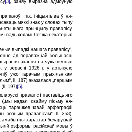
ісу
[3]
, заняў выразна адмоўную
рапаноў: так, ініцыятыва ў ня­
асаваць мяккі знак у словах тыпу
нетычнага прынцыпу права­пісу.
ымі падыходамі Лёсіка некаторыя
леныя выпадкі нашага правапісу“,
зненне ад пераважнай большасці
шырэння акання на чужаземныя
, у верасні 1926 г. у артыкуле
упіў ужо гарачым прыхільнікам
ым“, II, 187) аказалася „першым
II, 197)
[5]
.
рускі правапіс і па­ставіць яго
„мы надалі свайму пісь­му ня­
асць тарашкевічавай арфаграфіі
 розным правапісам“, II, 253),
а самабытны характар беларускай
ацыяй рэформы расій­скай мовы ў