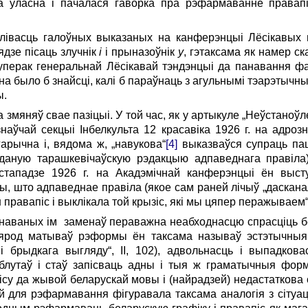
а ўласна і пачалася гаворка пра рэфармаванне правап
лівасць галоўных выказаных на канферэнцыі Лёсікавых п
дзе пісаць злучнік
і
і прыназоўнік
у
, гэтаксама як намер ск
перак генеральнай Лёсікавай тэндэнцыі да панавання фа
 было б знайсці, калі б параўнаць з агульнымі тэарэтычн
ы.
а змяняў свае пазіцыі. У той час, як у артыкуле „Неўстаноў
наўчай секцыі Інбелкульта 12 красавіка 1926 г. на адро
эгарычна і, вядома ж, „навукова“
[4]
выказваўся супраць па
аданую тарашкевічаўскую рэдакцыю адпаведнага правіла)
істападзе 1926 г. на Акадэмічнай канферэнцыі ён выст
 што адпаведнае правіла (якое сам раней лічыў „дасканал
правапіс і вы­клікала той крызіс, які мы цяпер перажываем“ (
аваных ім заменаў пераважна неабходнасцю спрасціць бела
ярод матываў рэформы ён таксама называў эстэтычныя (
 і брыдкага выгляду“, II, 102), адвольнасць і выпадков
блутаў і стаў запісваць адны і тыя ж граматычныя формы
пісу да жывой беларускай мовы і (найра­дзей) недастатков
авай для рэфармавання фігуравала таксама аналогія з сіту