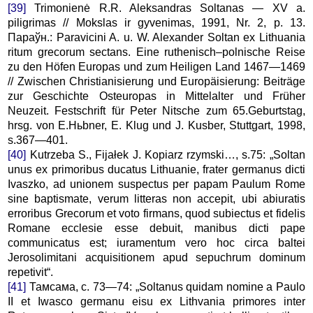
[39]
Trimonienė R.R. Aleksandras Soltanas — XV a.
piligrimas // Mokslas ir gyvenimas, 1991, Nr. 2, p. 13.
Параўн.: Paravicini A. u. W. Alexander Soltan ex Lithuania
ritum grecorum sectans. Eine ruthenisch–polnische Reise
zu den Höfen Europas und zum Heiligen Land 1467—1469
// Zwischen Christianisierung und Europäisierung: Beiträge
zur Geschichte Osteuropas in Mittelalter und Früher
Neuzeit. Festschrift für Peter Nitsche zum 65.Geburtstag,
hrsg. von E.Hьbner, E. Klug und J. Kusber, Stuttgart, 1998,
s.367—401.
[40]
Kutrzeba S., Fijałek J. Kopiarz rzymski…, s.75: „Soltan
unus ex primoribus ducatus Lithuanie, frater germanus dicti
Ivaszko, ad unionem suspectus per papam Paulum Rome
sine baptismate, verum litteras non accepit, ubi abiuratis
erroribus Grecorum et voto firmans, quod subiectus et fidelis
Romane ecclesie esse debuit, manibus dicti pape
communicatus est; iuramentum vero hoc circa baltei
Jerosolimitani acquisitionem apud sepuchrum dominum
repetivit“.
[41]
Тамсама, с. 73—74: „Soltanus quidam nomine a Paulo
II et Iwasco germanu eisu ex Lithvania primores inter