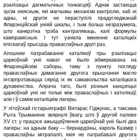
рэалізацыі дагматычных тонкасцяў. Аднак застаецца
зусім няясным, які магчымы механізм кантролю, каб ні
адны, ні другія не пераступілі прадугледжанай
Фларэнційскай уніяй шкалы, і тым больш незразумела,
што канкрэтна трэба кантраляваць, калі формулы
кампрамісныя. І тут узнікла імкненне каталіцкіх
епіскапаў хрысціць праваслаўных другі раз.
Апошняе патрабаванне каталікоў пры рэалізацыі
царкоўнай уніі нават не было абмеркавана на
Фларэнційскім саборы, таму з пункту погляду
праваслаўных дамаганне другога хрышчэння магло
інтэрпрэтавацца сярод іх як самавольства каталіцкага
духавенства. Апрача таго, былі розныя канцэпцыі
царкоўнай уніі не толькі між праваслаўных і католікаў,
але і ў самім каталіцкім лагеры.
У літоўскай гістарыяграфіі Віктарас Гіджунас, а таксама
Рыта Трыманене звярнулі ўвагу, што ў другой палове
XV ст. у працэсе ажыццяўлення царкоўнай уніі былі два
лагеры: на адным баку — бернардзіны, кароль Казімір і
праваслаўны мітрапаліт, якія не патрабавалі другога