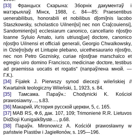
[33]
Францыск Скарына: Зборнік дакументаў і
матэрыялаў. Мінск, 1988, с. 84—85: Praesentibus
uenerabilibus, honorabili et nobilibus d[omi]nis Iacobo
Staszkowsky, scholastico Uilnen[si] nec non Cra[couiensi],
Sandomirien[si] ecclesiarum canonico, cancellario n[ost]ro
Ioanne Syluio Amato, iuris utriusq[ue] doctore, canonico
n[ost]ro Uilnensi et officiali generali, Georgio Chwalkowsky,
in Ozie[ro]sdy et Lintupie plebano, uicethesaurario n[ost]ro,
nec non Petro Goznisky, curiae n[ost]rae marschalco et
egregio uiro domino Francisco, medicinae doctore, testibus
ad praemissa uocatis et rogatis“ (папраўлена мной. —
Г.К.).
[34]
Fijałek J. Pierwszy synod diecezji wileńskiej //
Kwartalnik teologiczny Wileński, 1, 1923, s. 84.
[35]
Тамсама. Параўн.: Chodynicki K. Kościoł
prawosіawny…, s.83.
[36]
Макарий, История русской церкви, 5, с. 165.
[37]
MAB RS, Ф.6, дак. 107, 109; Trimonienė R.R. Lietuvos
Didžioji Kunigaikštystė…, р.68.
[38]
Параўн. Mironowicz A. Kościół prawosławny w
państwie Piastów i Jagiełłonów, s. 195—196.