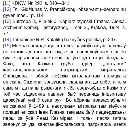
[11]
KDKW, Nr. 292, s. 340—341.
[12]
Гл.: Gidžiūnas V. Pranciškonų, observantų–bernardinų
gyvenimas… p. 114.
[13]
Kutrzeba J., Fijałek J. Kopiarz rzymski Erazma Ciołka.
Archivum Komisji Historycznej, 1, ser. 2., Kraków, 1924, s.
77.
[14]
Trimonienė R.R. Katalikų bažnyčios politika, p. 337.
[15]
Можна сцвярджаць, што лёс царкоўнай уніі залежаў
не толькі ад таго, хто будзе яе паслядоўнікам і ці ён
будзе прызнаны, але перш за ўсё ад пазіцыі ўладара.
Факт, што Казімір груба адверг „сватанне“
канстанцінопальскім патрыярхам мітрапаліта
Спірыдона і абраў кіеўскім мітрапалітам полацкага
епіскапа Сімяона, зразумела, лаяльнага да сябе, а тым
самым і да папы рымскага, як бы сведчыў, што Казімір у
той час відавочна павінен быў пераняць ініцыятыву
царкоўнай уніі ў свае рукі. Бо абраны праваслаўнымі
епіскапамі ў 1489 г. наступным мітрапалітам кіеўскім
полацкі епіскап Іван Глезна таксама быў пацверджаны
перш за ўсё Янам Казімірам, і толькі пасля гэтага
звярнуліся да канстанцінопальскага патрыярха дзеля