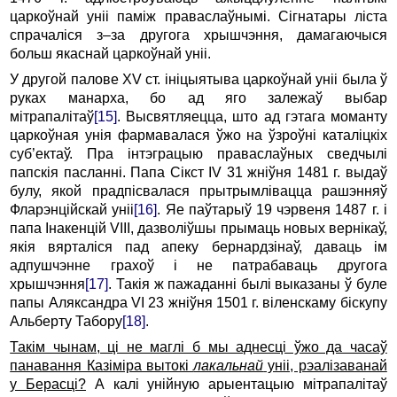
царкоўнай уніі паміж праваслаўнымі. Сігнатары ліста
спрачаліся з–за другога хрышчэння, дамагаючыся
больш якаснай царкоўнай уніі.
У другой палове XV ст. ініцыятыва царкоўнай уніі была ў
руках манарха, бо ад яго залежаў выбар
мітрапалітаў
[15]
. Высвятляецца, што ад гэтага моманту
царкоўная унія фармавалася ўжо на ўзроўні каталіцкіх
суб’ектаў. Пра інтэграцыю праваслаўных сведчылі
папскія пасланні. Папа Сікст IV 31 жніўня 1481 г. выдаў
булу, якой прадпісвалася прытрымлівацца рашэнняў
Фларэнційскай уніі
[16]
. Яе паўтарыў 19 чэрвеня 1487 г. і
папа Інакенцій VIII, дазволіўшы прымаць новых вернікаў,
якія вярталіся пад апеку бернардзінаў, даваць ім
адпушчэнне грахоў і не патрабаваць другога
хрышчэння
[17]
. Такія ж пажаданні былі выказаны ў буле
папы Аляксандра VI 23 жніўня 1501 г. віленскаму біскупу
Альберту Табору
[18]
.
Такім чынам, ці не маглі б мы аднесці ўжо да часаў
панавання Казіміра вытокі
лакальнай
уніі, рэалізаванай
у Берасці?
А калі унійную арыентацыю мітрапалітаў