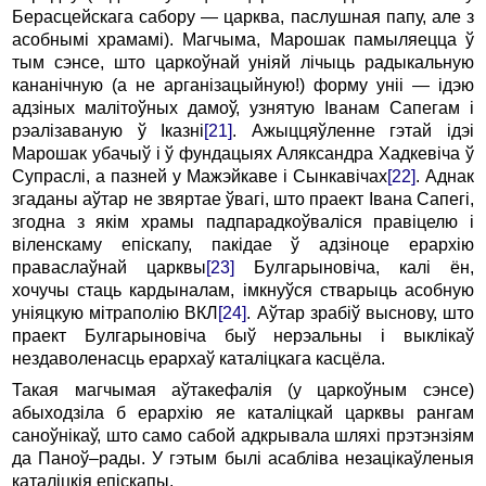
Берасцейскага сабору — царква, паслушная папу, але з
асобнымі храмамі). Магчыма, Марошак памыляецца ў
тым сэнсе, што царкоўнай уніяй лічыць радыкальную
кананічную (а не арганізацыйную!) форму уніі — ідэю
адзіных малітоўных дамоў, узнятую Іванам Сапегам і
рэалізаваную ў Іказні
[21]
. Ажыццяўленне гэтай ідэі
Марошак убачыў і ў фундацыях Аляксандра Хадкевіча ў
Супраслі, а пазней у Мажэйкаве і Сынкавічах
[22]
. Аднак
згаданы аўтар не звяртае ўвагі, што праект Івана Сапегі,
згодна з якім храмы падпарадкоўваліся правіцелю і
віленскаму епіскапу, пакідае ў адзіноце ерархію
праваслаўнай царквы
[23]
Булгарыновіча, калі ён,
хочучы стаць кардыналам, імкнуўся стварыць асобную
уніяцкую мітраполію ВКЛ
[24]
. Аўтар зрабіў выснову, што
праект Булгарыновіча быў нерэальны і выклікаў
нездаволенасць ерархаў каталіцкага касцёла.
Такая магчымая аўтакефалія (у царкоўным сэнсе)
абыходзіла б ерархію яе каталіцкай царквы рангам
саноўнікаў, што само сабой адкрывала шляхі прэтэнзіям
да Паноў–рады. У гэтым былі асабліва незацікаўленыя
каталіцкія епіскапы.