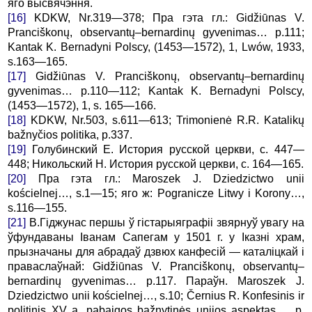
яго высвячэння.
[16]
KDKW, Nr.319—378; Пра гэта гл.: Gidžiūnas V.
Pranciškonų, observantų–bernardinų gyvenimas… p.111;
Kantak K. Bernadyni Polscy, (1453—1572), 1, Lwów, 1933,
s.163—165.
[17]
Gidžiūnas V. Pranciškonų, observantų–bernardinų
gyvenimas… p.110—112; Kantak K. Bernadyni Polscy,
(1453—1572), 1, s. 165—166.
[18]
KDKW, Nr.503, s.611—613; Trimonienė R.R. Katalikų
bažnyčios politika, p.337.
[19]
Голубинский Е. История русской церкви, с. 447—
448; Никольский Н. История русской церкви, с. 164—165.
[20]
Пра гэта гл.: Maroszek J. Dziedzictwo unii
kościelnej…, s.1—15; яго ж: Pogranicze Litwy i Korony…,
s.116—155.
[21]
В.Гіджунас першы ў гістарыяграфіі звярнуў увагу на
ўфундаваны Іванам Сапегам у 1501 г. у Іказні храм,
прызначаны для абрадаў дзвюх канфесій — каталіцкай і
праваслаўнай: Gidžiūnas V. Pranciškonų, observantų–
bernardinų gyvenimas… p.117. Параўн. Maroszek J.
Dziedzictwo unii kościelnej…, s.10; Černius R. Konfesinis ir
politinis XV a. pabaigos bažnytinės unijos aspektas…, p.