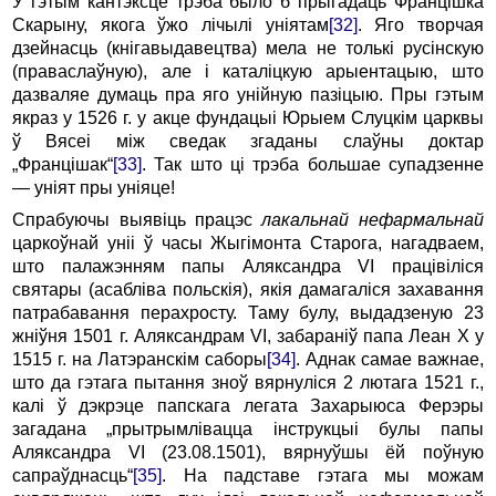
У гэтым кантэксце трэба было б прыгадаць Францішка
Скарыну, якога ўжо лічылі уніятам
[32]
. Яго творчая
дзейнасць (кнігавыдавецтва) мела не толькі русінскую
(праваслаўную), але і каталіцкую арыентацыю, што
дазваляе думаць пра яго унійную пазіцыю. Пры гэтым
якраз у 1526 г. у акце фундацыі Юрыем Слуцкім царквы
ў Вясеі між сведак згаданы слаўны доктар
„Францішак“
[33]
. Так што ці трэба большае супадзенне
— уніят пры уніяце!
Спрабуючы выявіць працэс
лакальнай нефармальнай
царкоўнай уніі ў часы Жыгімонта Старога, нагадваем,
што палажэнням папы Аляксандра VI працівіліся
святары (асабліва польскія), якія дамагаліся захавання
патрабавання перахросту. Таму булу, выдадзеную 23
жніўня 1501 г. Аляксандрам VI, забараніў папа Леан Х у
1515 г. на Латэранскім саборы
[34]
. Аднак самае важнае,
што да гэтага пытання зноў вярнуліся 2 лютага 1521 г.,
калі ў дэкрэце папскага легата Захарыюса Ферэры
загадана „прытрымлівацца інструкцыі булы папы
Аляксандра VI (23.08.1501), вярнуўшы ёй поўную
сапраўднасць“
[35]
. На падставе гэтага мы можам