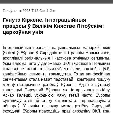
Галоўная
»
2005 Т.12 Сш. 1-2
»
Гянутэ Кіркене. Інтэграцыйныя
працэсы ў Вялікім Княстве Літоўскім:
царкоўная унія
Інтэграцыйныя працэсы нацыянальных манархій, якія
ўзніклі ў Еўропе ў Сярэднія вякі і раннім Новым часе,
ахоплівалі рэгіянальныя і часткова этнічныя сегменты.
Усім вядома, што ў дзяржавах ВКЛ і часткова Польшчы
існавалі не толькі этнічныя суб’екты, але, важней за ўсё,
канфесійныя сегменты грамадства. Гэтая канфесійная
сегментацыя стала нават падставай і крытэрам пошуку
межаў гістарычных рэгіёнаў Еўропы. Адзін з аўтараў
канцэпцыі Сярэдняй Еўропы як гістарычнага рэгіёну,
Аскар Галецкі, усходнюю мяжу гэтай часткі Еўропы
сумяшчаў з лініяй стыку каталіцкага і праваслаўнага
абшараў. У такім выпадку мяжа рэгіёну Сярэдняй
Усходняй Еўропы праходзіць праз сярэдзіну ВКЛ, г.зн.