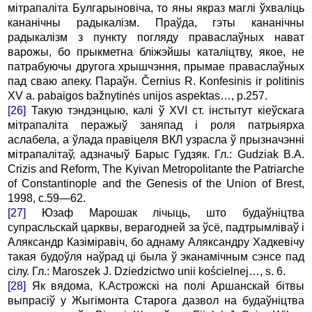
мітрапаліта Булгарыновіча, то яны якраз маглі ўхваліць
кананічны радыкалізм. Праўда, гэты кананічны
радыкалізм з пункту погляду праваслаўных нават
варожы, бо прыкметна бліжэйшы каталіцтву, якое, не
патрабуючы другога хрышчэння, прымае праваслаўных
пад сваю апеку. Параўн. Černius R. Konfesinis ir politinis
XV a. pabaigos bažnytinės unijos aspektas…, p.257.
[26]
Такую тэндэнцыю, калі ў XVI ст. інстытут кіеўскага
мітрапаліта перажыў заняпад і роля патрыярха
аслабела, а ўлада правіцеля ВКЛ узрасла ў прызначэнні
мітрапалітаў, адзначыў Барыс Гудзяк. Гл.: Gudziak B.A.
Crizis and Reform, The Kyivan Metropolitante the Patriarche
of Constantinople and the Genesis of the Union of Brest,
1998, c.59—62.
[27]
Юзаф Марошак лічыць, што будаўніцтва
супрасльскай царквы, верагодней за ўсё, падтрымліваў і
Аляксандр Казіміравіч, бо аднаму Аляксандру Хадкевічу
такая будоўля наўрад ці была ў эканамічным сэнсе пад
сілу. Гл.: Maroszek J. Dziedzictwo unii kościelnej…, s. 6.
[28]
Як вядома, К.Астрожскі на полі Аршанскай бітвы
выпрасіў у Жыгімонта Старога дазвол на будаўніцтва