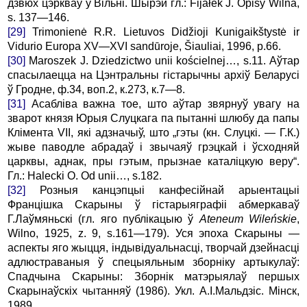
дзвюх цэркваў у Вільні. Шырэй гл.: Fijałek J. Opisy Wilna,
s. 137—146.
[29]
Trimonienė R.R. Lietuvos Didžioji Kunigaikštystė ir
Vidurio Europa XV—XVI sandūroje, Šiauliai, 1996, p.66.
[30]
Maroszek J. Dziedzictwo unii kościelnej…, s.11. Аўтар
спасылаецца на Цэнтральны гістарычны архіў Беларусі
ў Гродне, ф.34, воп.2, к.273, к.7—8.
[31]
Асабліва важна тое, што аўтар звярнуў увагу на
зварот князя Юрыя Слуцкага па пытанні шлюбу да папы
Клімента VII, які адзначыў, што „гэты (кн. Слуцкі. — Г.К.)
жыве паводле абрадаў і звычаяў грэцкай і ўсходняй
царквы, аднак, пры гэтым, прызнае каталіцкую веру“.
Гл.: Halecki O. Od unii…, s.182.
[32]
Розныя канцэпцыі канфесійнай арыентацыі
Францішка Скарыны ў гістарыяграфіі абмеркаваў
Г.Лаўмяньскі (гл. яго публікацыю ў
Ateneum Wileńskie
,
Wilno, 1925, z. 9, s.161—179). Уся эпоха Скарыны —
аспекты яго жыцця, індывідуальнасці, творчай дзейнасці
адлюстраваныя ў спецыяльным зборніку артыкулаў:
Спадчына Скарыны: Зборнік матэрыялаў першых
Скарынаўскіх чытанняў (1986). Укл. А.І.Мальдзіс. Мінск,
1989.