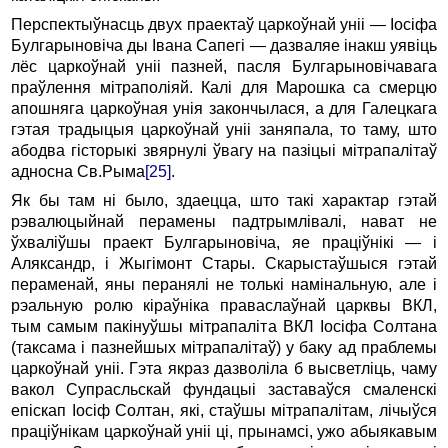
Перспектыўнасць двух праектаў царкоўнай уніі — Іосіфа
Булгарыновіча ды Івана Сапегі — дазваляе інакш уявіць
лёс царкоўнай уніі пазней, пасля Булгарыновічавага
праўлення мітраполіяй. Калі для Марошка са смерцю
апошняга царкоўная унія закончылася, а для Галецкага
гэтая традыцыя царкоўнай уніі заняпала, то таму, што
абодва гісторыкі звярнулі ўвагу на пазіцыі мітрапалітаў
адносна Св.Рыма
[25]
.
Як бы там ні было, здаецца, што такі характар гэтай
рэвалюцыйнай перамены падтрымлівалі, нават не
ўхваліўшы праект Булгарыновіча, яе праціўнікі — і
Аляксандр, і Жыгімонт Стары. Скарыстаўшыся гэтай
пераменай, яны перанялі не толькі намінальную, але і
рэальную ролю кіраўніка праваслаўнай царквы ВКЛ,
тым самым пакінуўшы мітрапаліта ВКЛ Іосіфа Солтана
(таксама і пазнейшых мітрапалітаў) у баку ад праблемы
царкоўнай уніі. Гэта якраз дазволіла б высветліць, чаму
вакол Супрасльскай фундацыі заставаўся смаленскі
епіскап Іосіф Солтан, які, стаўшы мітрапалітам, лічыўся
праціўнікам царкоўнай уніі ці, прынамсі, ужо абыякавым