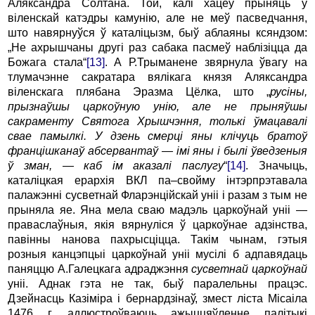
Аляксандра Солтана. Той, калі хацеў прыняць у
віленскай катэдры камунію, але не меў пасведчання,
што навярнуўся ў каталіцызм, быў аблаяны ксяндзом:
„Не ахрышчаны другі раз сабака пасмеў наблізіцца да
Божага стала“
[13]
. А Р.Трыманене звярнула ўвагу на
тлумачэнне сакратара вялікага князя Аляксандра
віленскага плябана Эразма Цёлка, што „
русіны,
прызнаўшы царкоўную унію, але не прыняўшы
сакраменту Святога Хрышчэння, толькі ўмацавалі
свае памылкі. У дзень смерці яны клічуць братоў
францішканаў абсервантаў — імі яны і былі ўведзеныя
ў зман, — каб ім аказалі паслугу
“
[14]
. Значыць,
каталіцкая ерархія ВКЛ па–свойму інтэрпрэтавала
палажэнні сусветнай Фларэнційскай уніі і разам з тым не
прыняла яе. Яна мела сваю мадэль царкоўнай уніі —
праваслаўныя, якія вярнуліся ў царкоўнае адзінства,
павінны нанова пахрысціцца. Такім чынам, гэтыя
розныя канцэпцыі царкоўнай уніі мусілі б адпавядаць
паняццю А.Галецкага адраджэння
сусветнай царкоўнай
уніі. Аднак гэта не так, быў паралельны працэс.
Дзейнасць Казіміра і бернардзінаў, змест ліста Місаіла
1476 г. адлюстроўваюць ажыццяўленне палітыкі