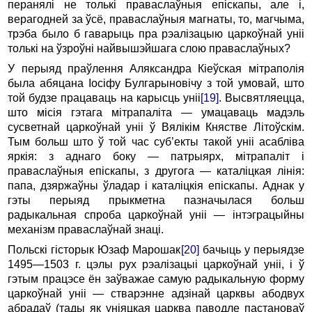
перанялі не толькі праваслаўныя епіскапы, але і,
верагодней за ўсё, праваслаўныя магнаты, то, магчыма,
трэба было б гаварыць пра рэалізацыю царкоўнай уніі
толькі на ўзроўні найвышэйшага слою праваслаўных?
У перыяд праўлення Аляксандра Кіеўская мітраполія
была абяцана Іосіфу Булгарыновічу з той умовай, што
той будзе працаваць на карысць уніі
[19]
. Высвятляецца,
што місія гэтага мітрапаліта — умацаваць мадэль
сусветнай царкоўнай уніі ў Вялікім Княстве Літоўскім.
Тым больш што ў той час суб’екты такой уніі асабліва
яркія: з аднаго боку — патрыярх, мітрапаліт і
праваслаўныя епіскапы, з другога — каталіцкая лінія:
папа, дзяржаўны ўладар і каталіцкія епіскапы. Аднак у
гэты перыяд прыкметна пазначылася больш
радыкальная спроба царкоўнай уніі — інтэграцыйны
механізм праваслаўнай знаці.
Польскі гісторык Юзаф Марошак
[20]
бачыць у перыядзе
1495—1503 г. цэлы рух рэалізацыі царкоўнай уніі, і ў
гэтым працэсе ён заўважае самую радыкальную форму
царкоўнай уніі — стварэнне адзінай царквы абодвух
абрадаў (тады як уніяцкая царква паводле пастановаў