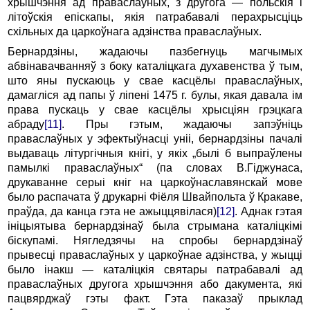
хрышчэння ад праваслаўных, з другога — польскія і
літоўскія епіскапы, якія патрабавалі перахрысціць
схільных да царкоўнага адзінства праваслаўных.
Бернардзіны, жадаючы пазбегнуць магчымых
абвінавачванняў з боку каталіцкага духавенства ў тым,
што яны пускаюць у свае касцёлы праваслаўных,
дамагліся ад папы ў ліпені 1475 г. булы, якая давала ім
права пускаць у свае касцёлы хрысціян грэцкага
абраду
[11]
. Пры гэтым, жадаючы запэўніць
праваслаўных у эфектыўнасці уніі, бернардзіны пачалі
выдаваць літургічныя кнігі, у якіх „былі б выпраўлены
памылкі праваслаўных“ (па словах В.Гіджунаса,
друкаванне серыі кніг на царкоўнаславянскай мове
было распачата ў друкарні Фіёля Швайпольта ў Кракаве,
праўда, да канца гэта не ажыццявілася)
[12]
. Аднак гэтая
ініцыятыва бернардзінаў была стрымана каталіцкімі
біскупамі. Нягледзячы на спробы бернардзінаў
прывесці праваслаўных у царкоўнае адзінства, у жыцці
было інакш — каталіцкія святары патрабавалі ад
праваслаўных другога хрышчэння або дакумента, які
пацвярджаў гэты факт. Гэта паказаў прыклад