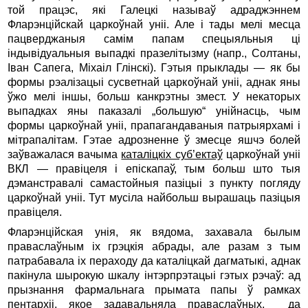
той працэс, які Галецкі называў адраджэннем
Фларэнційскай царкоўнай уніі. Але і тады мелі месца
пацверджаныя самім папам спецыяльныя ці
індывідуальныя выпадкі празелітызму (напр., Солтаны,
Іван Сапега, Міхаіл Глінскі). Гэтыя прыклады — як бы
формы рэалізацыі сусветнай царкоўнай уніі, аднак яны
ўжо мелі іншы, больш канкрэтны змест. У некаторых
выпадках яны паказалі „большую“ унійнасць, чым
формы царкоўнай уніі, прапагандаваныя патрыярхамі і
мітрапалітам. Гэтае адрозненне ў змесце яшчэ болей
заўважалася вачыма
каталіцкіх суб’ектаў
царкоўнай уніі
ВКЛ — правіцеля і епіскапаў, тым больш што тыя
дэманстравалі самастойныя пазіцыі з пункту погляду
царкоўнай уніі. Тут мусіла найбольш вырашаць пазіцыя
правіцеля.
Фларэнційская унія, як вядома, захавала былым
праваслаўным іх грэцкія абрады, але разам з тым
патрабавала іх пераходу да каталіцкай дагматыкі, аднак
пакінула шырокую шкалу інтэрпрэтацыі гэтых рэчаў: ад
прызнання фармальнага прымата папы ў рамках
пентархіі, якое задавальняла праваслаўных, да