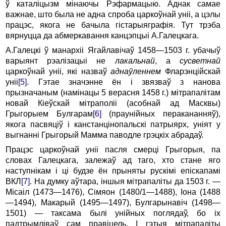
ў каталіцызм мінаючы Рэфармацыю. Аднак самае
важнае, што была не адна спроба царкоўнай уніі, а цэлы
працэс, якога не бачыла гістарыяграфія. Тут трэба
вярнуцца да абмеркавання канцэпцыі А.Галецкага.
А.Галецкі ў манархіі Ягайлавічаў 1458—1503 г. убачыў
варыянт рэалізацыі не
лакальнай
, а
сусветнай
царкоўнай уніі, які назваў
аднаўленнем
Фларэнційскай
уніі
[5]
. Гэтае значэнне ён і звязваў з нанова
прызначаным (намінацы 5 верасня 1458 г.) мітрапалітам
новай Кіеўскай мітраполіі (асобнай ад Масквы)
Грыгорыем Булгарам
[6]
(праунійных перакананняў),
якога пасвяціў і канстанцінопальскі патрыярх, уніят у
выгнанні Грыгорый Мамма паводле грэцкіх абрадаў.
Працэс царкоўнай уніі пасля смерці Грыгорыя, па
словах Галецкага, залежаў ад таго, хто стане яго
наступнікам і ці будзе ён прыняты рускімі епіскапамі
ВКЛ
[7]
. На думку аўтара, іншыя мітрапаліты да 1503 г. —
Місаіл (1473—1476), Сімяон (1480/1—1488), Іона (1488
—1494), Макарый (1495—1497), Булгарынавіч (1498—
1501) — таксама былі унійных поглядаў, бо іх
падтрымліваў сам правіцель. І гэтыя мітрапаліты