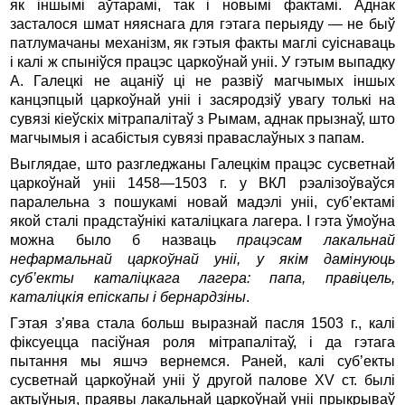
як іншымі аўтарамі, так і новымі фактамі. Аднак
засталося шмат няяснага для гэтага перыяду — не быў
патлумачаны механізм, як гэтыя факты маглі суіснаваць
і калі ж спыніўся працэс царкоўнай уніі. У гэтым выпадку
А. Галецкі не ацаніў ці не развіў магчымых іншых
канцэпцый царкоўнай уніі і засяродзіў увагу толькі на
сувязі кіеўскіх мітрапалітаў з Рымам, аднак прызнаў, што
магчымыя і асабістыя сувязі праваслаўных з папам.
Выглядае, што разгледжаны Галецкім працэс сусветнай
царкоўнай уніі 1458—1503 г. у ВКЛ рэалізоўваўся
паралельна з пошукамі новай мадэлі уніі, суб’ектамі
якой сталі прадстаўнікі каталіцкага лагера. І гэта ўмоўна
можна было б назваць
працэсам лакальнай
нефармальнай царкоўнай уніі, у якім дамінуюць
суб’екты каталіцкага лагера: папа, правіцель,
каталіцкія епіскапы і бернардзіны
.
Гэтая з’ява стала больш выразнай пасля 1503 г., калі
фіксуецца пасіўная роля мітрапалітаў, і да гэтага
пытання мы яшчэ вернемся. Раней, калі суб’екты
сусветнай царкоўнай уніі ў другой палове XV ст. былі
актыўныя, праявы лакальнай царкоўнай уніі прыкрываў