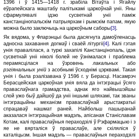
1396 і ў 1415—1418 г. зрабіла Вітаўта і Ягайлу
еўрапейскага маштабу палітыкамі царкоўнай уніі. Яны
сфармулявалі ідэю сусветнай уніі паміж
канстанцінопальскім патрыярхам і рымскім папам, якую
можна было заключыць на царкоўным саборы
[3]
.
Як вядома, у Фларэнцыі была дасягнута дамоўленасць
адносна захавання догмаў і сваёй літургіі
[4]
. Калі гэтая
унія правалілася, а туркі захапілі Канстанцінопаль, ідэя
сусветнай уніі ніколі болей не ўзнімалася і праблема
перамясцілася на ўзровень
лакальных
або
рэгіянальных уній
з асобнымі ўсходнімі цэрквамі. Такая
унія і была рэалізавана ў 1596 г. у Берасці. Насамрэч
Берасцейская царкоўная унія вяла да інтэграцыі ўсяго
праваслаўнага грамадства, аднак яго найвышэйшы
слой ужо быў дайшоў да уніі іншымі шляхамі, так званы
інтэграцыйны механізм праваслаўнай арыстакратыі
спрацаваў нашмат раней. Найбольш пашыранай
аказалася інтэграцыйная мадэль, апісаная Станіславам
Котам, калі праваслаўныя пераходзілі ў Рэфармацыю і з
яе не вярталіся ў праваслаўе, але схіляліся ў
каталіцызм. Іншая мадэль — праваслаўныя пераходзілі