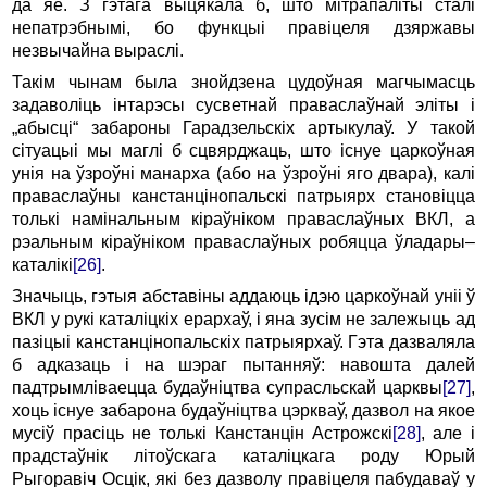
да яе. З гэтага выцякала б, што мітрапаліты сталі
непатрэбнымі, бо функцыі правіцеля дзяржавы
незвычайна выраслі.
Такім чынам была знойдзена цудоўная магчымасць
задаволіць інтарэсы сусветнай праваслаўнай эліты і
„абысці“ забароны Гарадзельскіх артыкулаў. У такой
сітуацыі мы маглі б сцвярджаць, што існуе царкоўная
унія на ўзроўні манарха (або на ўзроўні яго двара), калі
праваслаўны канстанцінопальскі патрыярх становіцца
толькі намінальным кіраўніком праваслаўных ВКЛ, а
рэальным кіраўніком праваслаўных робяцца ўладары–
каталікі
[26]
.
Значыць, гэтыя абставіны аддаюць ідэю царкоўнай уніі ў
ВКЛ у рукі каталіцкіх ерархаў, і яна зусім не залежыць ад
пазіцыі канстанцінопальскіх патрыярхаў. Гэта дазваляла
б адказаць і на шэраг пытанняў: навошта далей
падтрымліваецца будаўніцтва супрасльскай царквы
[27]
,
хоць існуе забарона будаўніцтва цэркваў, дазвол на якое
мусіў прасіць не толькі Канстанцін Астрожскі
[28]
, але і
прадстаўнік літоўскага каталіцкага роду Юрый
Рыгоравіч Осцік, які без дазволу правіцеля пабудаваў у