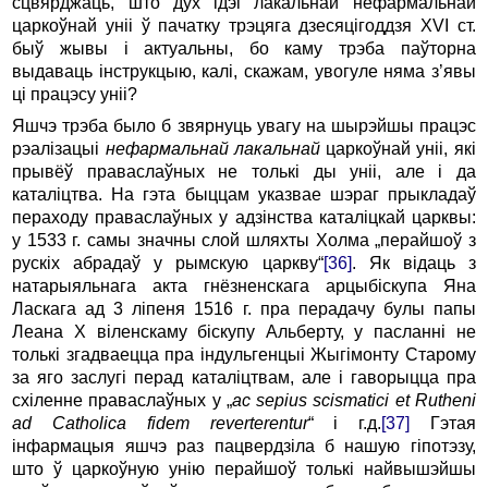
сцвярджаць, што дух ідэі лакальнай нефармальнай
царкоўнай уніі ў пачатку трэцяга дзесяцігоддзя XVI ст.
быў жывы і актуальны, бо каму трэба паўторна
выдаваць інструкцыю, калі, скажам, увогуле няма з’явы
ці працэсу уніі?
Яшчэ трэба было б звярнуць увагу на шырэйшы працэс
рэалізацыі
нефармальнай лакальнай
царкоўнай уніі, які
прывёў праваслаўных не толькі ды уніі, але і да
каталіцтва. На гэта быццам указвае шэраг прыкладаў
пераходу праваслаўных у адзінства каталіцкай царквы:
у 1533 г. самы значны слой шляхты Холма „перайшоў з
рускіх абрадаў у рымскую царкву“
[36]
. Як відаць з
натарыяльнага акта гнёзненскага арцыбіскупа Яна
Ласкага ад 3 ліпеня 1516 г. пра перадачу булы папы
Леана Х віленскаму біскупу Альберту, у пасланні не
толькі згадваецца пра індульгенцыі Жыгімонту Старому
за яго заслугі перад каталіцтвам, але і гаворыцца пра
схіленне праваслаўных у „
ac sepius scismatici et Rutheni
ad Catholica fidem reverterentur
“ і г.д.
[37]
Гэтая
інфармацыя яшчэ раз пацвердзіла б нашую гіпотэзу,
што ў царкоўную унію перайшоў толькі найвышэйшы