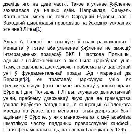
дзеліць яго на дзве часткі. Такое агульнае ўяўленне
захавалася да нашых дзён. Напрыклад, Самуэль
Хантынгтан мяжу не толькі Сярэдняй Еўропы, але і
Заходняй цывілізацыі праводзіць па ўсходніх ускраінах
этнічнай Літвы
[1]
.
Аднак А. Галецкі не спыніўся ў сваіх разважаннях і
менавіта ў гэтае абагульненае ўяўленне не змясціў
інтэграцыйных працэсаў ВКЛ і часткова Польшчы,
адным з найважнейшых з якіх была царкоўная унія.
Таму, спецыяльна даследуючы праблематыку царкоўнай
уніі ў фундаментальнай працы „Ад Фларэнцыі да
Берасця“
[2]
, ён трактаваў царкоўную унію як
фенаменальную (што не мае аналагаў у іншых краях
Еўропы) для Польшчы і Літвы, злучаных дынастычнай
уніяй, праблему дзяржаваў, якую для яе грамадства
ўзняло Крэўскае пагадненне. У канцэпцыі А.Галецкага
маецца на ўвазе, што менавіта гэтыя дзяржавы былі
адзінымі ў Еўропе, у якіх манарх–каталік меў асабліва
шматлікую частку падданых праваслаўнай канфесіі.
Гэтая фенаменальнасць, па словах Галецкага, у 1395—