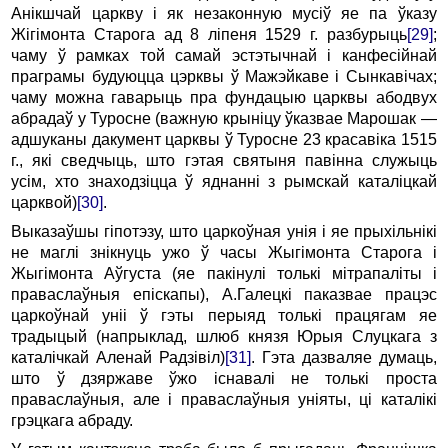
Анікшчай царкву і як незаконную мусіў яе па ўказу
Жігімонта Старога ад 8 ліпеня 1529 г. разбурыць
[29]
;
чаму ў рамках той самай эстэтычнай і канфесійнай
праграмы будуюцца цэрквы ў Мажэйкаве і Сынкавічах;
чаму можна гаварыць пра фундацыю царквы абодвух
абрадаў у Туросне (важную крыніцу ўказвае Марошак —
адшуканы дакумент царквы ў Туросне 23 красавіка 1515
г., які сведчыць, што гэтая святыня павінна служыць
усім, хто знаходзіцца ў яднанні з рымскай каталіцкай
царквой)
[30]
.
Выказаўшы гіпотэзу, што царкоўная унія і яе прыхільнікі
не маглі знікнуць ужо ў часы Жыгімонта Старога і
Жыгімонта Аўгуста (яе пакінулі толькі мітрапаліты і
праваслаўныя епіскапы), А.Галецкі паказвае працэс
царкоўнай уніі ў гэты перыяд толькі працягам яе
традыцый (напрыклад, шлюб князя Юрыя Слуцкага з
каталічкай Аленай Радзівіл)
[31]
. Гэта дазваляе думаць,
што ў дзяржаве ўжо існавалі не толькі проста
праваслаўныя, але і праваслаўныя уніяты, ці каталікі
грэцкага абраду.