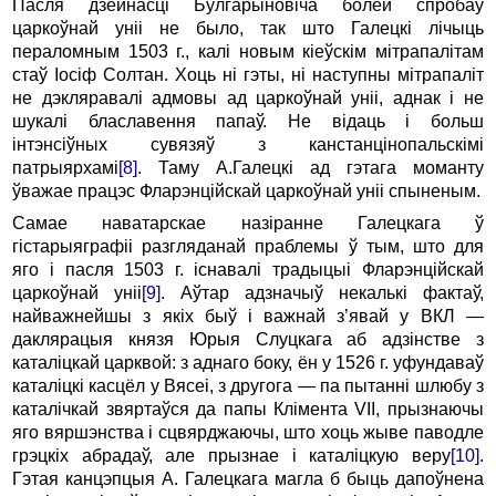
Пасля дзейнасці Булгарыновіча болей спробаў
царкоўнай уніі не было, так што Галецкі лічыць
пераломным 1503 г., калі новым кіеўскім мітрапалітам
стаў Іосіф Солтан. Хоць ні гэты, ні наступны мітрапаліт
не дэкляравалі адмовы ад царкоўнай уніі, аднак і не
шукалі блаславення папаў. Не відаць і больш
інтэнсіўных сувязяў з канстанцінопальскімі
патрыярхамі
[8]
. Таму А.Галецкі ад гэтага моманту
ўважае працэс Фларэнційскай царкоўнай уніі спыненым.
Самае наватарскае назіранне Галецкага ў
гістарыяграфіі разгляданай праблемы ў тым, што для
яго і пасля 1503 г. існавалі традыцыі Фларэнційскай
царкоўнай уніі
[9]
. Аўтар адзначыў некалькі фактаў,
найважнейшы з якіх быў і важнай з’явай у ВКЛ —
даклярацыя князя Юрыя Слуцкага аб адзінстве з
каталіцкай царквой: з аднаго боку, ён у 1526 г. уфундаваў
каталіцкі касцёл у Вясеі, з другога — па пытанні шлюбу з
каталічкай звяртаўся да папы Клімента VII, прызнаючы
яго вяршэнства і сцвярджаючы, што хоць жыве паводле
грэцкіх абрадаў, але прызнае і каталіцкую веру
[10]
.
Гэтая канцэпцыя А. Галецкага магла б быць дапоўнена