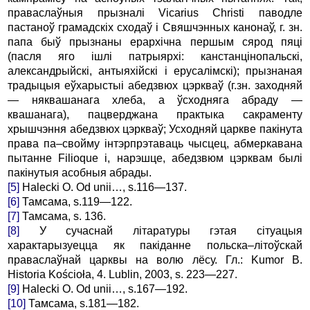
праваслаўныя прызналі Vicarius Christi паводле
пастаноў грамадскіх сходаў і Свяшчэнных канонаў, г. зн.
папа быў прызнаны ерархічна першым сярод пяці
(пасля яго ішлі патрыярхі: канстанцінопальскі,
александрыйскі, антыяхійскі і ерусалімскі); прызнаная
традыцыя еўхарыстыі абедзвюх цэркваў (г.зн. заходняй
— няквашанага хлеба, а ўсходняга абраду —
квашанага), пацверджана практыка сакраменту
хрышчэння абедзвюх цэркваў; Усходняй царкве пакінута
права па–свойму інтэрпрэтаваць чысцец, абмеркавана
пытанне Filioque і, нарэшце, абедзвюм цэрквам былі
пакінутыя асобныя абрады.
[5]
Halecki O. Od unii…, s.116—137.
[6]
Тамсама, s.119—122.
[7]
Тамсама, s. 136.
[8]
У сучаснай літаратуры гэтая сітуацыя
характарызуецца як пакіданне польска–літоўскай
праваслаўнай царквы на волю лёсу. Гл.: Kumor В.
Historia Kościoła, 4. Lublin, 2003, s. 223—227.
[9]
Halecki O. Od unii…, s.167—192.
[10]
Тамсама, s.181—182.