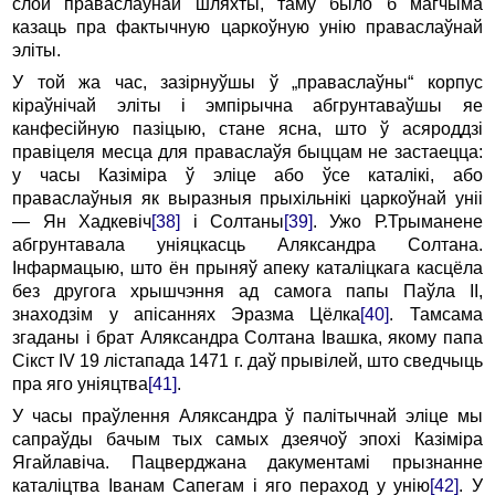
слой праваслаўнай шляхты, таму было б магчыма
казаць пра фактычную царкоўную унію праваслаўнай
эліты.
У той жа час, зазірнуўшы ў „праваслаўны“ корпус
кіраўнічай эліты і эмпірычна абгрунтаваўшы яе
канфесійную пазіцыю, стане ясна, што ў асяроддзі
правіцеля месца для праваслаўя быццам не застаецца:
у часы Казіміра ў эліце або ўсе каталікі, або
праваслаўныя як выразныя прыхільнікі царкоўнай уніі
— Ян Хадкевіч
[38]
і Солтаны
[39]
. Ужо Р.Трыманене
абгрунтавала уніяцкасць Аляксандра Солтана.
Інфармацыю, што ён прыняў апеку каталіцкага касцёла
без другога хрышчэння ад самога папы Паўла II,
знаходзім у апісаннях Эразма Цёлка
[40]
. Тамсама
згаданы і брат Аляксандра Солтана Івашка, якому папа
Сікст IV 19 лістапада 1471 г. даў прывілей, што сведчыць
пра яго уніяцтва
[41]
.
У часы праўлення Аляксандра ў палітычнай эліце мы
сапраўды бачым тых самых дзеячоў эпохі Казіміра
Ягайлавіча. Пацверджана дакументамі прызнанне
каталіцтва Іванам Сапегам і яго пераход у унію
[42]
. У