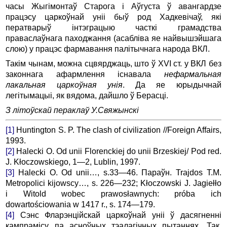
часы Жыгімонтаў Старога і Аўгуста ў авангардзе
працэсу царкоўнай уніі быў род Хадкевічаў, які
ператварыў інтэграцыю часткі грамадства
праваслаўнага паходжання (асабліва яе найвышэйшага
слою) у працэс фармавання палітычнага народа ВКЛ.
Такім чынам, можна сцвярджаць, што ў XVI ст. у ВКЛ без
законнага афармлення існавала
нефармальная
лакальная царкоўная унія
. Да яе юрыдычнай
легітымацыі, як вядома, дайшло ў Берасці.
З літоўскай пераклаў У.Свяжынскі
[1]
Huntington S. P. The clash of civilization //Foreign Affairs,
1993.
[2]
Halecki O. Od unii Florenckiej do unii Brzeskiej/ Pod red.
J. Kłoczowskiego, 1—2, Lublin, 1997.
[3]
Halecki O. Od unii…, s.33—46. Параўн. Trajdos T.M.
Metropolici kijowscy…, s. 226—232; Kłoczowski J. Jagiełło
i Witold wobec prawosławnych: próba ich
dowartościowania w 1417 r., s. 174—179.
[4]
Сэнс Фларэнційскай царкоўнай уніі ў дасягненні
кампрамісу па асноўных тэалагічных пытаннях. Так,