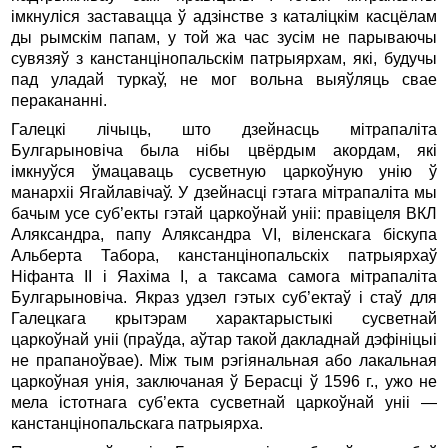
імкнуліся заставацца ў адзінстве з каталіцкім касцёлам
ды рымскім папам, у той жа час зусім не парываючы
сувязяў з канстанцінопальскім патрыярхам, які, будучы
пад уладай туркаў, не мог вольна выяўляць свае
перакананні.
Галецкі лічыць, што дзейнасць мітрапаліта
Булгарыновіча была нібы цвёрдым акордам, які
імкнуўся ўмацаваць сусветную царкоўную унію ў
манархіі Ягайлавічаў. У дзейнасці гэтага мітрапаліта мы
бачым усе суб’екты гэтай царкоўнай уніі: правіцеля ВКЛ
Аляксандра, папу Аляксандра VI, віленскага біскупа
Альберта Табора, канстанцінопальскіх патрыярхаў
Ніфанта II і Яахіма I, а таксама самога мітрапаліта
Булгарыновіча. Якраз удзел гэтых суб’ектаў і стаў для
Галецкага крытэрам характарыстыкі сусветнай
царкоўнай уніі (праўда, аўтар такой дакладнай дэфініцыі
не прапаноўвае). Між тым рэгіянальная або лакальная
царкоўная унія, заключаная ў Берасці ў 1596 г., ужо не
мела істотнага суб’екта сусветнай царкоўнай уніі —
канстанцінопальскага патрыярха.