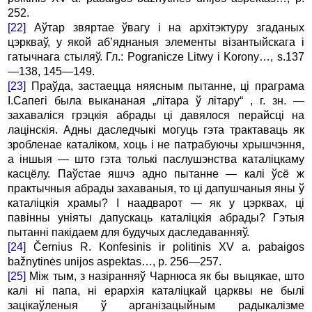
252.
[22]
Аўтар звяртае ўвагу і на архітэктуру згаданых
цэркваў, у якой аб’яднаныя элементы візантыйскага і
гатычнага стыляў. Гл.: Pogranicze Litwy i Korony…, s.137
—138, 145—149.
[23]
Праўда, застаецца няясным пытанне, ці праграма
І.Сапегі была выкананая „літара ў літару“ , г. зн. —
захаваліся грэцкія абрады ці давялося перайсці на
лацінскія. Адны даследчыкі могуць гэта трактаваць як
зробленае каталіком, хоць і не патрабуючы хрышчэння,
а іншыя — што гэта толькі паслушэнства каталіцкаму
касцёлу. Паўстае яшчэ адно пытанне — калі ўсё ж
практычныя абрады захаваныя, то ці дапушчаныя яны ў
каталіцкія храмы? І наадварот — як у цэрквах, ці
павінны уніяты дапускаць каталіцкія абрады? Гэтыя
пытанні пакідаем для будучых даследаванняў.
[24]
Černius R. Konfesinis ir politinis XV a. pabaigos
bažnytinės unijos aspektas…, p. 256—257.
[25]
Між тым, з назіранняў Чарнюса як бы выцякае, што
калі ні папа, ні ерархія каталіцкай царквы не былі
зацікаўленыя ў арганізацыйным радыкалізме