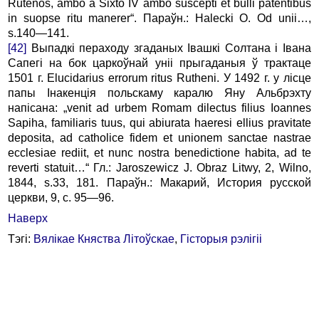
Rutenos, ambo a Sixto IV ambo suscepti et bulli patentibus
in suopse ritu manerer“. Параўн.: Halecki O. Od unii…,
s.140—141.
[42]
Выпадкі пераходу згаданых Івашкі Солтана і Івана
Сапегі на бок царкоўнай уніі прыгаданыя ў трактаце
1501 г. Elucidarius errorum ritus Rutheni. У 1492 г. у лісце
папы Інакенція польскаму каралю Яну Альбрэхту
напісана: „venit ad urbem Romam dilectus filius Ioannes
Sapiha, familiaris tuus, qui abiurata haeresi ellius pravitate
deposita, ad catholice fidem et unionem sanctae nastrae
ecclesiae rediit, et nunc nostra benedictione habita, ad te
reverti statuit…“ Гл.: Jaroszewicz J. Obraz Litwy, 2, Wilno,
1844, s.33, 181. Параўн.: Макарий, История русской
церкви, 9, с. 95—96.
Наверх
Тэгі:
Вялікае Княства Літоўскае
,
Гісторыя рэлігіі