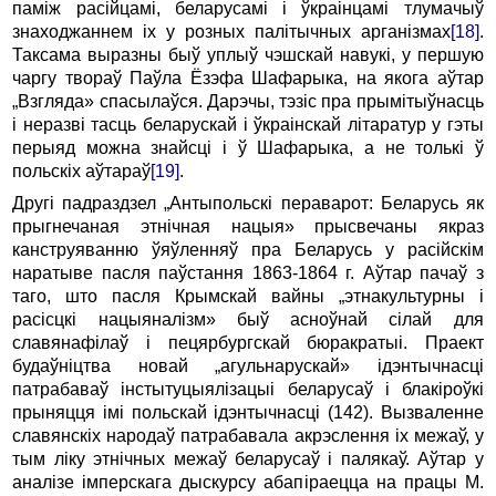
паміж расійцамі, беларусамі i ўкраінцамі тлумачыў
знаходжаннем ix у розных палітычных арганізмах
[18]
.
Таксама выразны быў уплыў чэшскай навукі, у першую
чаргу твораў Паўла Ёзэфа Шафарыка, на якога аўтар
„Взгляда» спасылаўся. Дарэчы, тэзіс пра прымітыўнасць
i неразві тасць беларускай i ўкраінскай літаратур у гэты
перыяд можна знайсці i ў Шафарыка, а не толькі ў
польскіх аўтараў
[19]
.
Другі падраздзел „Антыпольскі пераварот: Беларусь як
прыгнечаная этнічная нацыя» прысвечаны якраз
канструяванню ўяўленняў пра Беларусь у расійскім
наратыве пасля паўстання 1863-1864 г. Аўтар пачаў з
таго, што пасля Крымскай вайны „этнакультурны i
расісцкі нацыяналізм» быў асноўнай сілай для
славянафілаў i пецярбургскай бюракратыі. Праект
будаўніцтва новай „агульнарускай» ідэнтычнасці
патрабаваў інстытуцыялізацыі беларусаў i блакіроўкі
прыняцця імі польскай ідэнтычнасці (142). Вызваленне
славянскіх народаў патрабавала акрэслення ix межаў, у
тым ліку этнічных межаў беларусаў i палякаў. Аўтар у
аналізе імперскага дыскурсу абапіраецца на працы М.