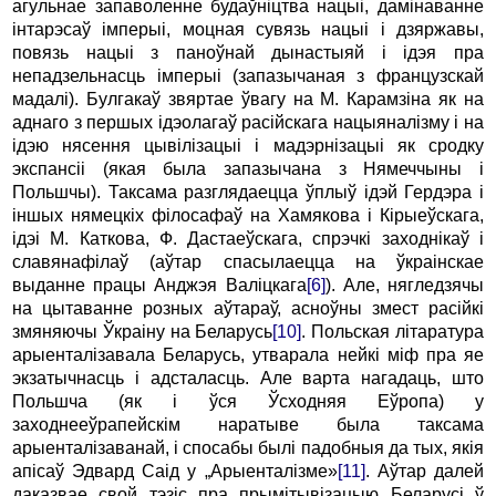
агульнае запаволенне будаўніцтва нацыі, дамінаванне
інтарэсаў імперыі, моцная сувязь нацыі i дзяржавы,
повязь нацыі з паноўнай дынастыяй i ідэя пра
непадзельнасць імперыі (запазычаная з французскай
мадалі). Булгакаў звяртае ўвагу на M. Карамзіна як на
аднаго з першых ідэолагаў расійскага нацыяналізму i на
ідэю нясення цывілізацыі i мадэрнізацыі як сродку
экспансіі (якая была запазычана з Нямеччыны i
Польшчы). Таксама разглядаецца ўплыў ідэй Гердэра i
іншых нямецкіх філосафаў на Хамякова i Кірыеўскага,
ідэі М. Каткова, Ф. Дастаеўскага, спрэчкі заходнікаў i
славянафілаў (аўтар спасылаецца на ўкраінскае
выданне працы Анджэя Валіцкага
[6]
). Але, нягледзячы
на цытаванне розных аўтараў, асноўны змест расійкі
змяняючы Ўкраіну на Беларусь
[10]
. Польская літаратура
арыенталізавала Беларусь, утварала нейкі міф пра яе
экзатычнасць i адсталасць. Але варта нагадаць, што
Польшча (як i ўся Ўсходняя Еўропа) у
заходнееўрапейскім наратыве была таксама
арыенталізаванай, i спосабы былі падобныя да тых, якія
апісаў Эдвард Саід у „Арыенталізме»
[11]
. Аўтар далей
даказвае свой тэзіс пра прымітывізацыю Беларусі ў