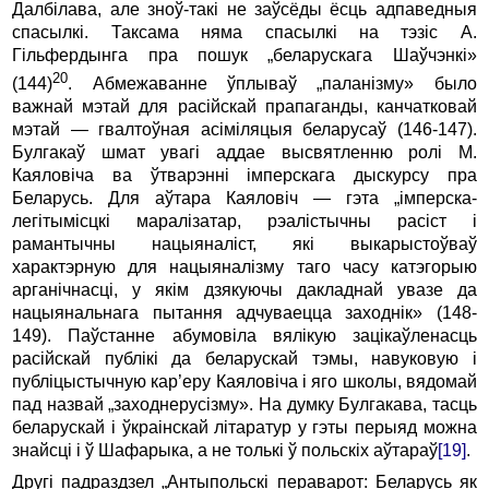
Далбілава, але зноў-такі не заўсёды ёсць адпаведныя
спасылкі. Таксама няма спасылкі на тэзіс А.
Гільфердынга пра пошук „беларускага Шаўчэнкі»
20
(144)
. Абмежаванне ўплываў „паланізму» было
важнай мэтай для расійскай прапаганды, канчатковай
мэтай — гвалтоўная асіміляцыя беларусаў (146-147).
Булгакаў шмат увагі аддае высвятленню ролі М.
Каяловіча ва ўтварэнні імперскага дыс­курсу пра
Беларусь. Для аўтара Каяловіч — гэта „імперска-
легітымісцкі маралізатар, рэалістычны расіст i
рамантычны нацыяналіст, які выкарыстоўваў
характэрную для нацыяналізму таго часу катэгорыю
арганічнасці, у якім дзякуючы дакладнай увазе да
нацыянальнага пытання адчуваецца заходнік» (148-
149). Паўстанне абумовіла вялікую зацікаўленасць
расійскай публікі да беларускай тэмы, навуковую i
публіцыстычную кар’еру Каяловіча i яго школы, вядомай
пад назвай „заходнерусізму». На думку Булгакава, тасць
беларускай i ўкраінскай літаратур у гэты перыяд можна
знайсці i ў Шафарыка, а не толькі ў польскіх аўтараў
[19]
.
Другі падраздзел „Антыпольскі пераварот: Беларусь як