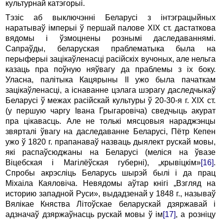
культурнай катэгорыі.
Тэзіс аб выключэнні Беларусі з інтэграцыйных
наратываў імперыі ў першай палове XIX ст. дастаткова
вядомы i ўзмоцнены рознымі даследаваннямі.
Сапраўды, беларуская праблематыка была на
перыферыі зацікаўленасці расійскіх вучоных, але нельга
казаць пра поўную няўвагу да праблемы з ix боку.
Уласна, палітыка Кацярыны II ужо была пачаткам
зацікаўленасці, a існаванне цэлага шэрагу даследчыкаў
Беларусі ў межах расійскай культуры ў 20-30-я г. XIX ст.
(у першую чаргу Івана Грыгаровіча) сведчыць акурат
пра цікавасць. Але не толькі мясцовыя нараджэнцы
звярталі ўвагу на даследаванне Беларусі, Пётр Кепен
ужо ў 1820 г. прапанаваў назваць дыялект рускай мовы,
які распаўсюджаны на Беларусі (меліся на ўвазе
Віцебская i Магілёўская губерні), „крывіцкім»
[16]
.
Спробы акрэсліць Бе­ларусь шырэй былі i да прац
Міхаіла Каяловіча. Невядомы аўтар кнігі „Взгляд на
историю западной Руси», выдадзенай у 1848 г., называў
Вялікае Княства Літоўскае беларускай дзяржавай i
адзначаў дзяржаўнасць рускай мовы ў ім
[17]
, а розніцу