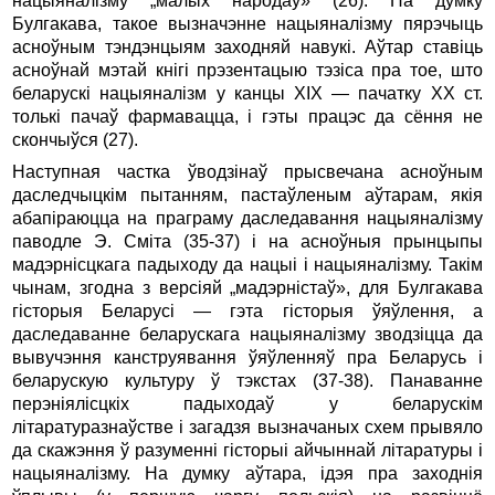
нацыяналізму „малых народаў» (26). На думку
Булгакава, такое вызна­чэнне нацыяналізму пярэчыць
асноўным тэндэнцыям заходняй навукі. Аўтар ставіць
асноўнай мэтай кнігі прэзентацыю тэзіса пра тое, што
беларускі нацыяналізм у канцы XIX — пачатку XX ст.
толькі пачаў фармавацца, i гэты працэс да сёння не
скончыўся (27).
Наступная частка ўводзінаў прысвечана асноўным
даследчыцкім пытанням, пастаўленым аўтарам, якія
абапіраюцца на праграму даследавання нацыяналізму
паводле Э. Сміта (35-37) i на асноўныя прынцыпы
мадэрнісцкага падыходу да нацыі i нацыяналізму. Такім
чынам, згодна з версіяй „мадэрністаў», для Булгакава
гісторыя Беларусі — гэта гісторыя ўяўлення, a
даследаванне беларускага нацыяналізму зводзіцца да
вывучэння канструявання ўяўленняў пра Беларусь i
беларускую культуру ў тэкстах (37-38). Панаванне
перэніялісцкіх падыходаў у беларускім
літаратуразнаўстве і загадзя вызначаных схем прывяло
да скажэння ў разуменні гісторыі айчыннай літаратуры i
нацыяналізму. На думку аўтара, ідэя пра заходнія