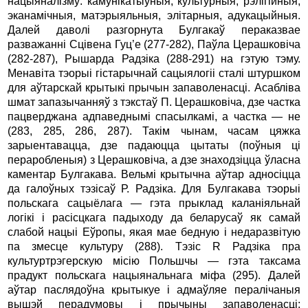
нацыяналізму: камунікатыўныя, культурныя, рэлігійныя,
эканамічныя, матэрыяльныя, элітарныя, адукацыйныя.
Далей даволі разгорнута Булгакаў пераказвае
разважанні Сцівена Гуц’е (277-282), Паўла Церашковіча
(282-287), Рышарда Радзіка (288-291) на гэтую тэму.
Менавіта тэорыі гістарычнай сацыялогіі сталі штуршком
для аўтарскай крытыкі прычын запаволенасці. Асабліва
шмат запазычанняў з тэкстаў П. Церашковіча, дзе частка
пацверджана адпаведнымі спасылкамі, а частка — не
(283, 285, 286, 287). Такім чынам, часам цяжка
зарыентавацца, дзе падаюцца цытаты (поўныя ці
пераробленыя) з Церашковіча, а дзе знаходзіцца ўласна
каментар Булгакава. Вельмі крытычна аўтар адносіцца
да галоўных тэзісаў Р. Радзіка. Для Булгакава тэорыі
польскага сацыёлага — гэта прыклад каланіяльнай
логікі i расісцкага падыходу да беларусаў як самай
слабой нацыі Еўропы, якая мае бедную i недаразвітую
па змесце культуру (288). Тэзіс R Радзіка пра
культуртрэгерскую місію Польшчы — гэта таксама
прадукт польскага нацыянальнага міфа (295). Далей
аўтар паслядоўна крытыкуе i адмаўляе пералічаныя
вышэй перадумовы i прычыны запаволенасці: