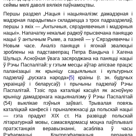
сеймы мелі даволі вялікія паўнамоцтвы.
Першы раздзел „Нацыя i нацыяналізм: дамадэрная i
мадэрная парадыгмы» складаецца з трох падраздзелаў,
першы з якіх — „Антычныя, сярэднявечныя i мадэрныя
нацыі». Напачатку некалькі радкоў прысвечана паняццю
нацыі ў антычным Рыме, a пазней — у Сярэднявеччы i
Новым часе. Аналіз паняцця i ягонай эвалюцыі
зроблены на падставепрац Петра Вандыча i Хагена
Шульцэ. Асноўная ўвага засяроджана на паняцці нацыі
ў Рэчы Паспалітай: у гэтым месцы аўтар апісвае працэс
паланізацыі як крыніцу сацыяльных i культурных
падзелаў „рускага народа»
[5]
краіны (г. зн. будучых
украінцаў i беларусаў) i прычыны падзелаў Рэчы
Паспалітай. Тэзіс пра каталіцкі касцёл як асноўную
крыніцу дамадэрнага нацыяналізму ў Рэчы Паспалітай
(54) выклікае пэўныя заўвагі. Трывалая повязь
каталіцкай канфесіі i прыналежнасці да польскай нацыі
— гэта прадукт XIX ст. На развіццё польскай
літаратурнай мовы, самасвядомасці моцна паўплывалі
пратэстанцкія веравызнанні, асабліва ў часы
Рэфармацыі. Контррэфармацыя пераняла