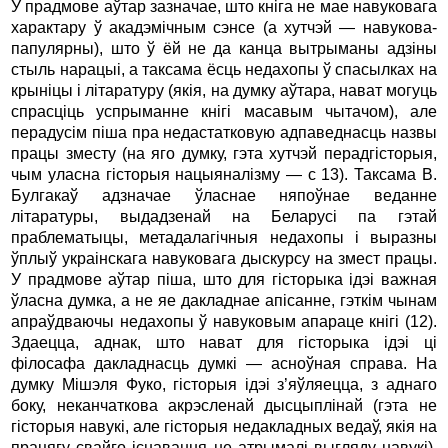
У прадмове аўтар зазначае, што кніга не мае навуковага
характару ў акадэмічным сэнсе (а хутчэй — навукова-
папулярны), што ў ёй не да канца вытрыманы адзіны
стыль нарацыі, a таксама ёсць недахопы ў спасылках на
крыніцы i літаратуру (якія, на думку аўтара, нават могуць
спрасціць успрыманне кнігі масавым чытачом), але
перадусім піша пра недастатковую адпаведнасць назвы
працы зместу (на яго думку, гэта хутчэй перадгісторыя,
чым уласна гісторыя нацыяналізму — с 13). Таксама В.
Булгакаў адзначае ўласнае няпоўнае веданне
літаратуры, выдадзенай на Беларусі па гэтай
праблематыцы, метадалагічныя неда­хопы i выразны
ўплыў украінскага навуковага дыскурсу на змест працы.
У прадмове аўтар піша, што для гісторыка ідэі важная
ўласна думка, а не яе дакладнае апісанне, гэткім чынам
апраўдваючы недахопы ў навуковым апараце кнігі (12).
Здаецца, аднак, што нават для гісторыка ідэі ці
філосафа дакладнасць думкі — асноўная справа. На
дум­ку Мішэля Фуко, гісторыя ідэі з’яўляецца, з аднаго
боку, неканчаткова акрэсленай дысцыплінай (гэта не
гісторыя навукі, але гісторыя недакладных ведаў, якія на
працягу свайго існавання не атрымалі выгляду навукі),