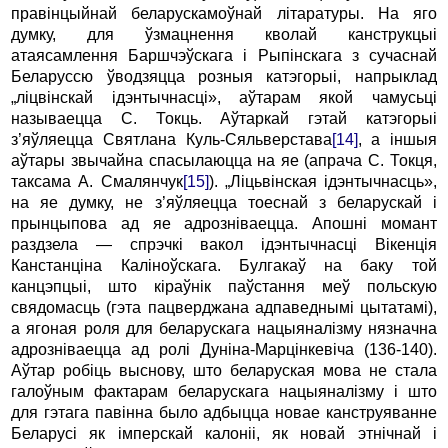
правінцыйнай беларускамоўнай літаратуры. На яго
думку, для ўзмацнення кволай канструкцыі
атаясамлення Баршчэўскага i Рыпінскага з сучаснай
Беларуссю ўводзяцца розныя катэгорыі, напрыклад
„ліцвінскай ідэнтычнасці», аўтарам якой чамусьці
называецца С. Токць. Аўтаркай гэтай катэгорыі
з’яўляецца Святлана Куль-Сяльверстава
[14]
, a іншыя
аўтары звычайна спасылаюцца на яе (апрача С. Токця,
таксама A. Смалянчук
[15]
). „Ліцьвінская ідэнтычнасць»,
на яе думку, не з’яўляецца тоеснай з беларускай i
прынцыпова ад яе адрозніваецца. Апошні момант
раздзела — спрэчкі вакол ідэнтычнасці Вікенція
Канстанціна Каліноўскага. Булгакаў на баку той
канцэпцыі, што кіраўнік паўстання меў польскую
свядомасць (гэта пацверджана адпаведнымі цытатамі),
а ягоная роля для беларускага нацыяналізму нязначна
адрозніваецца ад ролі Дуніна-Марцінкевіча (136-140).
Аўтар робіць выснову, што беларуская мова не стала
галоўным фактарам беларускага нацыяналізму i што
для гэтага павінна было адбыцца новае канструяванне
Беларусі як імперскай калоніі, як новай этнічнай i