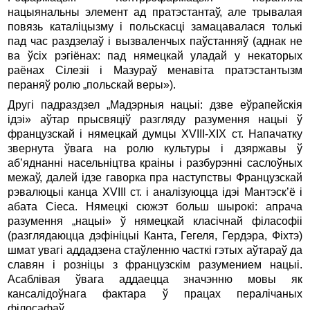
нацыянальны элемент ад пратэстантаў, але трывалая
повязь каталіцызму i польскасці замацавалася толькі
пад час раздзелаў i вызваленчых паўстанняў (аднак не
ва ўсіх рэгіёнах: пад нямецкай уладай у некаторых
раёнах Сілезіі i Мазураў менавіта пратэстантызм
пераняў ролю „польскай веры»).
Другі падраздзел „Мадэрныя нацыі: дзве еўрапейскія
ідэі» аўтар прысвяціў разгляду разумення нацыі ў
француз­скай i нямецкай думцы XVIII-XIX ст. Напачатку
звернута ўвага на ролю культуры i дзяржавы ў
аб’яднанні насельніцтва краіны i разбурэнні саслоўных
межаў, далей ідзе гаворка пра наступствы Французскай
рэвалюцыі канца XVIII ст. i аналізуюцца ідэі Мантэск’ё i
абата Сіеса. Нямецкі сюжэт больш шырокі: апрача
разумення „нацыі» ў нямецкай класічнай філасофіі
(разглядаюцца дэфініцыі Канта, Гегеля, Гердэра, Фіхтэ)
шмат увагі аддадзена стаўленню часткі гэтых аўтараў да
славян i розніцы з французскім разумением нацыі.
Асаблівая ўвага аддаецца значэнню мовы як
кансалідоўнага фактара ў працах пералічаных
філосафаў.