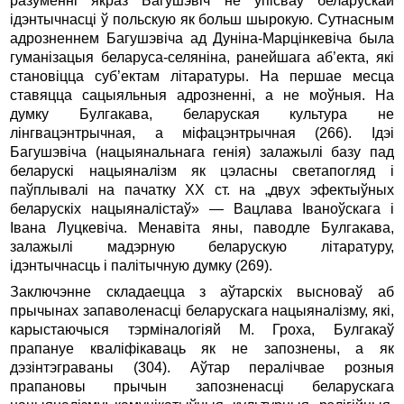
разуменні якраз Багушэвіч не ўпісваў беларускай
ідэнтычнасці ў польскую як больш шырокую. Сутнасным
адрозненнем Багушэвіча ад Дуніна-Марцінкевіча была
гуманізацыя беларуса-селяніна, ранейшага аб’екта, які
становіцца суб’ектам літаратуры. На першае месца
ставяцца сацыяльныя адрозненні, а не моўныя. На
думку Булгакава, беларуская культура не
лінгвацэнтрычная, a міфацэнтрычная (266). Ідэі
Багушэвіча (нацыянальнага генія) залажылі базу пад
беларускі нацыяналізм як цэласны светапогляд i
паўплывалі на пачатку XX ст. на „двух эфектыўных
беларускіх нацыяналістаў» — Вацлава Іваноўскага i
Івана Луцкевіча. Менавіта яны, паводле Булгакава,
залажылі мадэрную беларускую літаратуру,
ідэнтычнасць i палітычную думку (269).
Заключэнне складаецца з аўтарскіх высноваў аб
прычынах запаволенасці беларускага нацыяналізму, які,
карыстаючыся тэрміналогіяй М. Гроха, Булгакаў
прапануе кваліфікаваць як не запознены, а як
дэзінтэграваны (304). Аўтар пералічвае розныя
прапановы прычын запозненасці бела­рускага