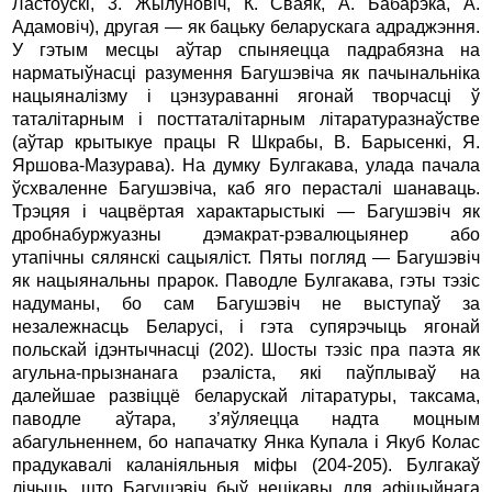
Ластоўскі, 3. Жылуновіч, К. Сваяк, А. Бабарэка, А.
Адамовіч), другая — як бацьку беларускага адраджэння.
У гэтым месцы аўтар спыняецца падрабязна на
нарматыўнасці разумення Багушэвіча як пачынальніка
нацыяналізму i цэнзураванні ягонай творчасці ў
таталітарным i посттаталітарным літаратуразнаўстве
(аўтар крытыкуе працы R Шкрабы, В. Барысенкі, Я.
Яршова-Мазурава). На думку Булгакава, улада пачала
ўсхваленне Багушэвіча, каб яго перасталі шанаваць.
Трэцяя i чацвёртая характарыстыкі — Багушэвіч як
дробнабуржуазны дэмакрат-рэвалюцыянер або
утапічны сялянскі сацыяліст. Пяты погляд — Багушэвіч
як нацыянальны прарок. Паводле Бул­гакава, гэты тэзіс
надуманы, бо сам Багушэвіч не выступаў за
незалежнасць Беларусі, i гэта супярэчыць ягонай
польскай ідэнтычнасці (202). Шосты тэзіс пра паэта як
агульна-прызнанага рэаліста, які паўплываў на
далейшае развіццё беларускай літаратуры, таксама,
паводле аўтара, з’яўляецца надта моцным
абагульненнем, бо напачатку Янка Купала i Якуб Колас
прадукавалі каланіяльныя міфы (204-205). Булгакаў
лічыць, што Багушэвіч быў нецікавы для афіцыйнага