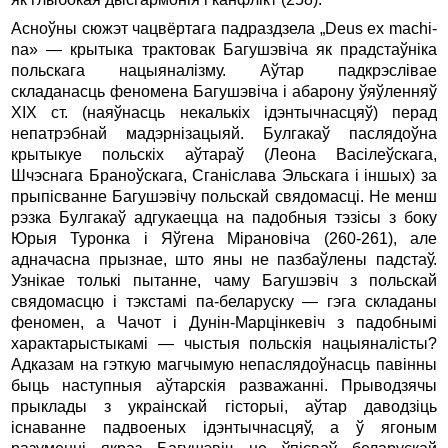
Асноўны сюжэт чацвёртага падраздзела „Deus ex machi­
na» — крытыка трактовак Багушэвіча як прадстаўніка
польскага нацыяналізму. Аўтар падкрэслівае
складанасць фено­мена Багушэвіча i абарону ўяўленняў
XIX ст. (наяўнасць некалькіх ідэнтычнасцяў) перад
непатрэбнай мадэрнізацыяй. Булгакаў паслядоўна
крытыкуе польскіх аўтараў (Леона Васілеўскага,
Шчэснага Браноўскага, Сганіслава Эльскага i іншых) за
прыпісванне Багушэвічу польскай свядомасці. Не менш
рэзка Булгакаў адгукаецца на падобныя тэзісы з боку
Юрыя Туронка i Яўгена Мірановіча (260-261), але
адначасна прызнае, што яны не пазбаўлены падстаў.
Узнікае толькі пытанне, чаму Багушэвіч з польскай
свядомасцю i тэкстамі па-беларуску — гэга складаны
феномен, а Чачот i Дунін-Марцінкевіч з падобнымі
характарыстыкамі — чыстыя польскія нацыяналісты?
Адказам на гэткую магчымую непаслядоўнасць павінны
быць наступныя аўтарскія разважанні. Прыводзячы
прыклады з украінскай гісторыі, аўтар даводзіць
існаванне падвоеных ідэнтычнасцяў, a ў ягоным