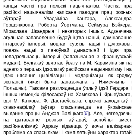
канцы часткі пра польскі нацыяналізм. Частка пра
расійскі нацыяналізм напісана паводле прац розных
аўтараў — Уладзіміра Кантара, Аляксандра
Гершэнкрона, Роберта Ўортмана, Сеймура Бэйкера,
Міраслава Шкандрыя i некаторых іншых. Адзначана
агульнае запаволенне будаўніцтва нацыі, дамінаванне
інтарэсаў імперыі, моцная сувязь нацыі i дзяржавы,
повязь нацыі з паноўнай дынастыяй i ідэя пра
непадзельнасць імперыі (запазычаная з французскай
мадалі). Булгакаў звяртае ўвагу на M. Карамзіна як на
аднаго з першых ідэолагаў расійскага нацыяналізму i на
ідэю нясення цывілізацыі i мадэрнізацыі як сродку
экспансіі (якая была запазычана з Нямеччыны i
Польшчы). Таксама разглядаецца ўплыў ідэй Гердэра i
іншых нямецкіх філосафаў на Хамякова i Кірыеўскага,
ідэі М. Каткова, Ф. Дастаеўскага, спрэчкі заходнікаў i
славянафілаў (аўтар спасылаецца на ўкраінскае
выданне працы Анджэя Валіцкага
[6]
). Але, нягледзячы
на цытаванне розных аўтараў, асноўны змест
расійяналізмаў. Адразу кідаецца ў вочы велізарная
праблема са спасылкамі i кампілятыўны характар гэтай