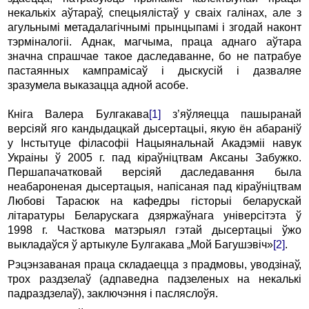
некалькіх аўтараў, спецыялістаў у сваіх галінах, але з
агульнымі метадалагічнымі прынцыпамі i згодай наконт
тэрміналогіі. Аднак, магчыма, праца аднаго аўтара
значна спрашчае та­кое даследаванне, бо не патрабуе
пастаянных кампрамісаў i дыскусій i дазваляе
зразумела выказацца адной асобе.
Кніга Валера Булгакава
[1]
з’яўляецца пашыранай
версіяй яго кандыдацкай дысертацыі, якую ён абараніў
у Інстытуце філасофіі Нацыянальнай Акадэміі навук
Украіны ў 2005 г. пад кіраўніцтвам Аксаны Забужко.
Першапачатковай версіяй даследавання была
неабароненая дысертацыя, напісаная пад кіраўніцтвам
Любові Тарасюк на кафедры гісторыі беларускай
літаратуры Беларускага дзяржаўнага універсітэта ў
1998 г. Часткова матэрыял гэтай дысертацыі ўжо
выкладаўся ў артыкуле Булгакава „Мой Багушэвіч»
[2]
.
Рэцэнзаваная праца складаецца з прадмовы, уводзінаў,
трох раздзелаў (адпаведна падзеленых на некалькі
падраздзелаў), заключэння i пасляслоўя.