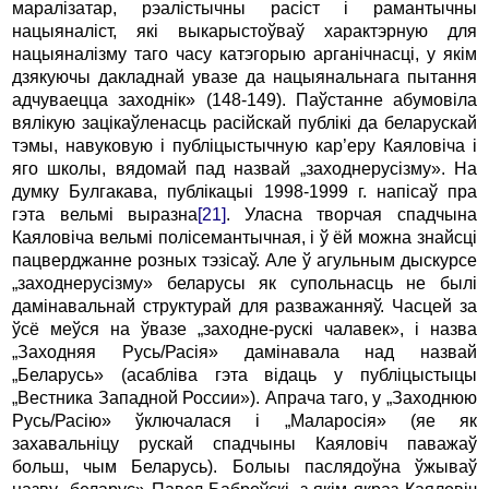
маралізатар, рэалістычны расіст i рамантычны
нацыяналіст, які выкарыстоўваў характэрную для
нацыяналізму таго часу катэгорыю арганічнасці, у якім
дзякуючы дакладнай увазе да нацыянальнага пытання
адчуваецца заходнік» (148-149). Паўстанне абумовіла
вялікую зацікаўленасць расійскай публікі да беларускай
тэмы, навуковую i публіцыстычную кар’еру Каяловіча i
яго школы, вядомай пад назвай „заходнерусізму». На
думку Булгакава, публікацыі 1998-1999 г. напісаў пра
гэта вельмі выразна
[21]
. Уласна творчая спадчына
Каяловіча вельмі полісемантычная, i ў ёй можна знайсці
пацверджанне розных тэзісаў. Але ў агульным дыскурсе
„заходнерусізму» беларусы як супольнасць не былі
дамінавальнай структурай для разважанняў. Часцей за
ўсё меўся на ўвазе „заходне-рускі чалавек», i назва
„Заходняя Русь/Расія» дамінавала над назвай
„Беларусь» (асабліва гэта відаць у публіцыстыцы
„Вестника Западной России»). Апрача таго, у „Заходнюю
Русь/Расію» ўключалася i „Маларосія» (яе як
захавальніцу рускай спадчыны Каяловіч паважаў
больш, чым Беларусь). Болыы паслядоўна ўжываў