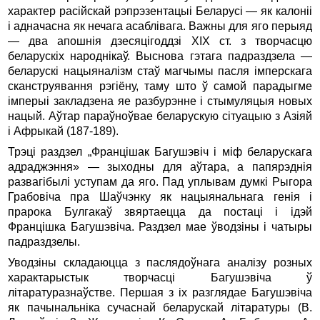
характер расійскай рэпрэзентацыі Беларусі — як калоніі
i адначасна як нечага асаблівага. Важны для яго перыяд
— два апошнія дзесяцігоддзі XIX ст. з творчасцю
беларускіх народнікаў. Выснова гэтага падраздзела —
беларускі нацыяналізм стаў магчымы пасля імперскага
сканструявання рэгіёну, таму што ў самой парадыгме
імперыі закладзена яе разбурэнне i стымуляцыя новых
нацый. Аўтар параўноўвае беларускую сітуацыю з Азіяй
і Афрыкай (187-189).
Трэці раздзел „Францішак Багушэвіч і міф беларускага
адраджэння» — зыходны для аўтара, a папярэднія
развагібылі уступам да яго. Пад уплывам думкі Рыгора
Грабовіча пра Шаўчэнку як нацыянальнага генія i
прарока Булгакаў звяртаецца да постаці i ідэй
Францішка Багушэвіча. Раздзел мае ўводзіны i чатыры
падраздзелы.
Уводзіны складаюцца з паслядоўнага аналізу розных
характарыстык творчасці Багушэвіча ў
літаратуразнаўстве. Першая з ix разглядае Багушэвіча
як пачынальніка сучаснай беларускай літаратуры (В.