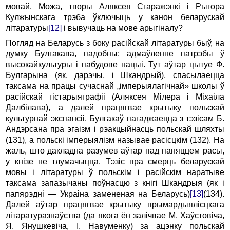
мовай. Можа, творы Аляксея Сгаражэнкі i Рыгора
Кулжынскага трэба ўключыць у канон беларускай
літаратуры
[12]
i вывучаць на мове арыгіналу?
Погляд на Беларусь з боку расійскай літаратуры быў, на
думку Булгакава, падобны: адмаўленне патрэбы ў
высокайкультуры і пабудове нацыі. Тут аўтар цытуе Ф.
Булгарына (як, дарэчы, i Шкандрый), спасылаецца
таксама на працы сучаснай „імперыялагічнай» школы ў
расійскай гістарыяграфіі (Аляксея Мілера i Міхаіла
Далбілава), а далей працягвае крытыку польскай
культурнай экспансіі. Булгакаў пагаджаецца з тэзісам Б.
Андэрсана пра эгаізм i рэакцыйнасць польскай шляхты
(131), a польскі імперыялізм называе расісцкім (132). На
жаль, што дакладна разумев аўтар пад паняццем расы,
у кнізе не тлумачыцца. Тэзіс пра смерць беларускай
мовы i літаратуры ў польскім i расійскім наратыве
таксама запазычаны поўнасцю з кнігі Шкандрыя (як i
папярэдні — Украіна замененая на Беларусь)
[13]
(134).
Далей аўтар працягвае крытыку прымардыялісцкага
літаратуразнаўства (да якога ён залічвае М. Хаўстовіча,
Я. Янушкевіча, I. Навуменку) за ацэнку польскай