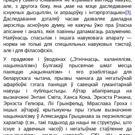
але, з другога боку, яна „мае на мэце даследаванне
існуючых дысцыплін, ix апрацоўку i інтэрпрэтацыю»
[3]
.
Даследаванне дэталяў часам дазваляе дакладна
акрэсліць асноўную думку, не кажучы ўжо пра ўласна
апісанне i аналіз, якія павінны дапамагаць разумению.
Наяўнасць спасылак i іншага на­вуковага апарату —
норма не толькі для спецыяльных навуковых тэкстаў,
але i для філасофскіх.
У прадмове i ўводзінах („Этнічнасць, каланіялізм,
нацыяналізм») Булгакаў прысвячае шмат месца
паняццю „нацыяналізм» i яго рэабілітацыі для
беларускага чытача, прызвы чаенага да негатыўнай
афарбоўкі гэтага паняцця ў савецкай гуманітарнай
навуцы i публіцыстыцы. Аўтар абапіраецца на
вызначэнні Энтані Сміта, Ханса Кона, Эрнэста Рэнана,
Эрнэста Гелнэра, Ліі Грынфельд, Міраслава Гроха i
іншых аўтараў, крытыкуючы пры гэтым вызначэнне
нацыяналізму ў Аляксандра Грыцанава за перэніялісцкі
характар (г.зн., такі падыход да нацыі як структуры, што
існуе з адвечных часоў) i негатыўнае стаўленне да