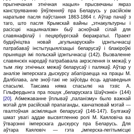
прыгнечаная этнічная нацыя» прысвечаны якраз
канструяванню ўяўленняў пра Беларусь у расійскім
наратыве пасля паўстання 1863-1864 г. Аўтар пачаў з
таго, што пасля Крымскай вайны „этнакультурны i
расісцкі нацыяналізм» быў асноўнай сілай для
славянафілаў i пецярбургскай бюракратыі. Праект
будаўніцтва новай „агульнарускай» ідэнтычнасці
патрабаваў інстытуцыялізацыі беларусаў i блакіроўкі
прыняцця імі польскай ідэнтычнасці (142). Вызваленне
славянскіх народаў патрабавала акрэслення ix межаў, у
тым ліку этнічных межаў беларусаў i палякаў. Аўтар у
аналізе імперскага дыскурсу абапіраецца на працы М.
Далбілава, але зноў-такі не заўсёды ёсць адпаведныя
спасылкі. Таксама няма спасылкі на тэзіс А.
Гільфердынга пра пошук „беларускага Шаўчэнкі» (144)
[20]
. Абмежаванне ўплываў „паланізму» было важнай
мэтай для расійскай прапаганды, канчатковай мэтай —
гвалтоўная асіміляцыя беларусаў (146-147). Булгакаў
шмат увагі аддае высвятленню ролі М. Каяловіча ва
ўтварэнні імперскага дыс­курсу пра Беларусь. Для
аўтара Каяловіч — гэта „імперска-легітымісцкі