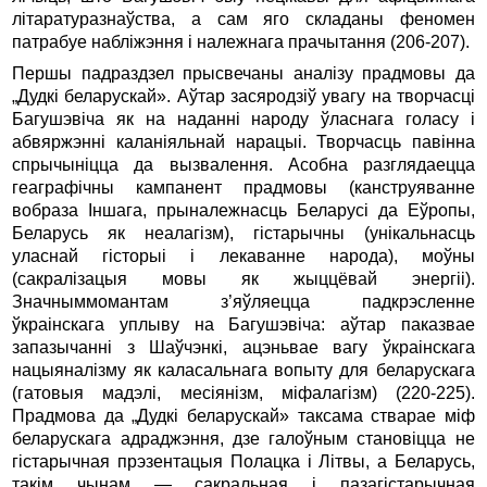
літаратуразнаўства, а сам яго складаны феномен
патрабуе набліжэння i належнага прачытання (206-207).
Першы падраздзел прысвечаны аналізу прадмовы да
„Дудкі беларускай». Аўтар засяродзіў увагу на творчасці
Багушэвіча як на наданні народу ўласнага голасу i
абвяржэнні каланіяльнай нарацыі. Творчасць павінна
спрычыніцца да вызвалення. Асобна разглядаецца
геаграфічны кампанент прадмовы (канструяванне
вобраза Іншага, прыналежнасць Беларусі да Еўропы,
Беларусь як неалагізм), гістарычны (унікальнасць
уласнай гісторыі i лекаванне народа), моўны
(сакралізацыя мовы як жыццёвай энергіі).
Значныммомантам з’яўляецца падкрэсленне
ўкраінскага уплыву на Багушэвіча: аўтар паказвае
запазычанні з Шаўчэнкі, ацэньвае вагу ўкраінскага
нацыяналізму як каласальнага вопыту для беларускага
(гатовыя мадэлі, месіянізм, міфалагізм) (220-225).
Прадмова да „Дудкі беларускай» таксама стварае міф
беларускага адраджэння, дзе галоўным становіцца не
гістарычная прэзентацыя Полацка і Літвы, а Беларусь,
такім чынам — сакральная i пазагістарычная