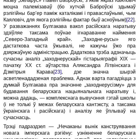
назву „беларус» Павел Баброўскі, з якім якраз Каяловіч
моцна палемізаваў (бо хутчэй Баброўскі здымаў
рэлігійны бар’ер паміж каталікамі i праваслаўнымі, чым
Каяловіч, для якога рэлігійны фактар быў асноўным)
[22]
.
У разважаннях Булгакава вакол расійскага наратыву
здзіўляе таксама поўнае ігнараванне наймення
„Северо-Запад­ный край». „Заходне-русы» яго
дастаткова часта ўжывалі, не кажучы ўжо пра
дзяржаўную адміністрацыю. Дадаткова трэба адзначыць
сучасны аналіз „заходнерускай» гістарыяграфіі XIX —
пачатку XX ст. аўтарства Аляксандра Літвінскага і
Дзмітрыя Карава
[23]
, дзе значна шырэй
асветленададзеная праблема. Аднак варта пагадзіцца з
думкай Булгакава пра значэнне „заходнерусізму» для
будавання бела­рускага нацыянальнага наратыву і,
можна дадаць, — комплекснага вывучэння гэтай школы
(i не толькі ў межах бе­ларускага кантэксту, a таксама
ўкраінскага i расійскага) i аналізу яе ўплываў на
сучаснасць.
Трэці падраздзел — „Нечаканы вынік канструявання
новага імперскага рэгіёну: узнікненне беларускага