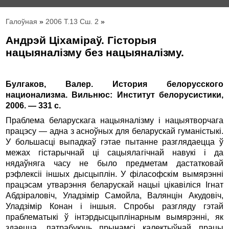
Галоўная
»
2006 Т.13 Сш. 2
»
Андрэй Ціхаміраў. Гісторыя
нацыяналізму без нацыяналізму.
Булгаков, Валер. История белорусского
национализма. Вильнюс: Ин­ститут белорусистики,
2006. — 331 с.
Праблема беларускага нацыяналізму i нацыятворчага
працэсу — адна з асноўных для беларускай гуманістыкі.
У большасці выпадкаў гэтае пытанне разглядаецца ў
межах гістарычнай ці сацыялагічнай навукі і да
нядаўняга часу не было предметам дастатковай
рэфлексіі іншых дысцыплін. У філасофскім вымярэнні
працэсам утварэння беларускай нацыі цікавіліся Ігнат
Абдзіраловіч, Уладзімір Самойла, Валянцін Акудовіч,
Уладзімір Конан i іншыя. Спробы разгляду гэтай
праблематыкі ў інтэрдысцыплінарным вымярэнні, як
здаецца, патрабуюць прынамсі калектыўнай працы