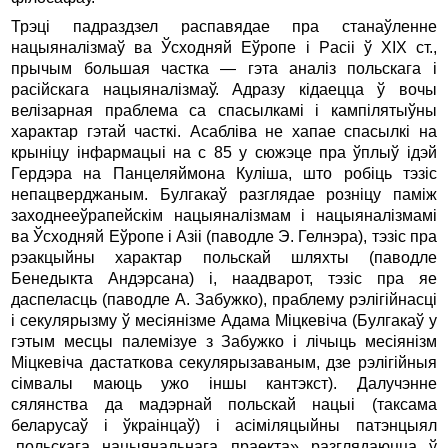
Трэці падраздзел распавядае пра станаўленне
нацыяналізмаў ва Ўсходняй Еўропе i Pacii ў XIX ст.,
прычым большая частка — гэта аналіз польскага i
расійскага нацыяналізмаў. Адразу кідаецца ў вочы
велізарная праблема са спасылкамі i кампілятыўны
характар гэтай часткі. Асабліва не хапае спасылкі на
крыніцу інфармацыі на с 85 у сюжэце пра ўплыў ідэй
Гердэра на Панцеляймона Куліша, што робіць тэзіс
непацверджаным. Булгакаў разглядае розніцу паміж
заходнееўрапейскім нацыяналізмам i нацыяналізмамі
ва Ўсходняй Еўропе i Азіі (паводле Э. Гелнэра), тэзіс пра
рэакцыйны характар польскай шляхты (паводле
Бенедыкта Андэрсана) і, наадварот, тэзіс пра яе
даспеласць (па­водле А. Забужко), праблему рэлігійнасці
i секулярызму ў месіянізме Адама Міцкевіча (Булгакаў у
гэтым месцы палемізуе з Забужко i лічыць месіянізм
Міцкевіча дастаткова секулярызаваным, дзе рэлігійныя
сімвалы маюць ужо іншы кантэкст). Далучэнне
сялянства да мадэрнай польскай нацыі (таксама
беларусаў i ўкраінцаў) i асіміляцыйны патэнцыял
„польскага нацыянальнага праекта» разглядаюцца ў