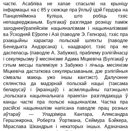
часткі. Асабліва не хапае спасылкі на крыніцу
інфармацыі на с 85 у сюжэце пра ўплыў ідэй Гердэра на
Панцеляймона Куліша, што робіць тэзіс
непацверджаным. Булгакаў разглядае розніцу паміж
заходнееўрапейскім нацыяналізмам i нацыяналізмамі
ва Ўсходняй Еўропе i Азіі (паводле Э. Гелнэра), тэзіс пра
рэакцыйны характар польскай шляхты (паводле
Бенедыкта Андэрсана) і, наадварот, тэзіс пра яе
даспеласць (па­водле А. Забужко), праблему рэлігійнасці
i секулярызму ў месіянізме Адама Міцкевіча (Булгакаў у
гэтым месцы палемізуе з Забужко i лічыць месіянізм
Міцкевіча дастаткова секулярызаваным, дзе рэлігійныя
сімвалы маюць ужо іншы кантэкст). Далучэнне
сялянства да мадэрнай польскай нацыі (таксама
беларусаў i ўкраінцаў) i асіміляцыйны патэнцыял
„польскага нацыянальнага праекта» разглядаюцца ў
канцы часткі пра польскі нацыяналізм. Частка пра
расійскі нацыяналізм напісана паводле прац розных
аўтараў — Уладзіміра Кантара, Аляксандра
Гершэнкрона, Роберта Ўортмана, Сеймура Бэйкера,
Міраслава Шкандрыя i некаторых іншых. Адзначана