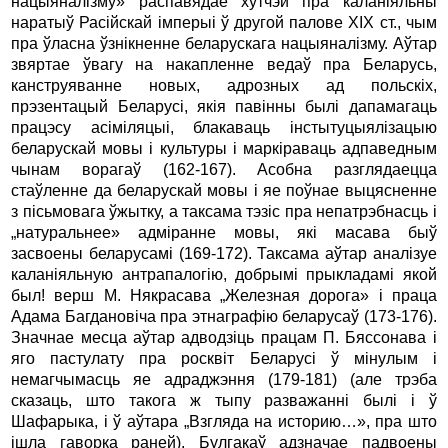
нацыяналізму» распавядае хутчэй пра каланіяльны
наратыў Расійскай імперыі ў другой палове XIX ст., чым
пра ўласна ўзнікненне беларускага нацыяналізму. Аўтар
звяртае ўвагу на накапленне ведаў пра Беларусь,
канструяванне новых, адрозных ад польскіх,
прэзентацый Беларусі, якія павінны былі дапамагаць
працэсу асіміляцыі, блакаваць інстытуцыялізацыю
беларускай мовы i культуры i маркіраваць адпаведным
чынам ворагаў (162-167). Асобна разглядаецца
стаўленне да беларускай мовы i яе поўнае выцясненне
з пісьмовага ўжытку, а таксама тэзіс пра непатрэбнасць i
„натуральнее» адміранне мовы, які масава быў
засвоены беларусамі (169-172). Таксама аўтар аналізуе
каланіяльную антрапалогію, добрымі прыкладамі якой
был! верш М. Някрасава „Железная дорога» i праца
Адама Багдановіча пра этнаграфію беларусаў (173-176).
Значнае месца аўтар адводзіць працам П. Бяссонава i
яго пастулату пра росквіт Беларусі ў мінулым i
немагчымасць яе адраджэння (179-181) (але трэба
сказаць, што такога ж тыпу разважанні былі i ў
Шафарыка, i ў аўтара „Взгляда на историю…», пра што
ішла гаворка раней). Булгакаў адзначае падвоены