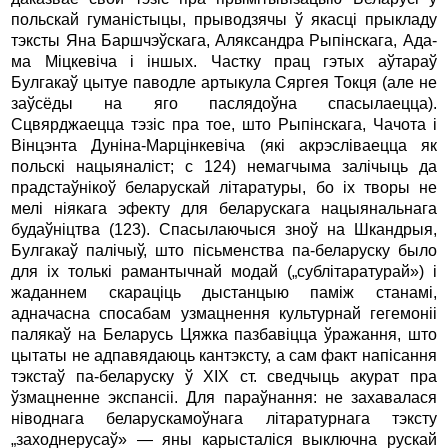
польскай гуманістыцы, прыводзячы ў якасці прыкладу
тэксты Яна Баршчэўскага, Аляксандра Рыпінскага, Ада­
ма Міцкевіча i іншых. Частку прац гэтых аўтараў
Булгакаў цытуе паводле артыкула Сяргея Токця (але не
заўсёды на яго паслядоўна спасылаецца).
Сцвярджаецца тэзіс пра тое, што Рыпінскага, Чачота i
Вінцэнта Дуніна-Марцінкевіча (які акрэсліваецца як
польскі нацыяналіст; с 124) немагчыма залічыць да
прадстаўнікоў беларускай літаратуры, бо ix творы не
мелі ніякага эфекту для беларускага нацыянальнага
будаўніцтва (123). Спасылаючыся зноў на Шкандрыя,
Булгакаў палічыў, што пісьменства па-беларуску было
для ix толькі рамантычнай модай („сублітаратурай») i
жаданнем скараціць дыстанцыю паміж станамі,
адначасна спосабам узмацнення культурнай гегемоніі
палякаў на Бе­ларусь Цяжка пазбавіцца ўражання, што
цытаты не адпавядаюць кантэксту, а сам факт напісання
тэкстаў па-бела­руску ў XIX ст. сведчыць акурат пра
ўзмацненне экспансіі. Для параўнання: не захавалася
ніводнага беларускамоўнага літаратурнага тэксту
„заходнерусаў» — яны карысталіся выключна рускай