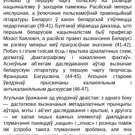
ўплывы (у першую чаргу польскія) на развіццё
нацыяналізму ў заходнім памежжы Расійскай імперыі
няслушная, a ўключэнне польскамоўнай правінцыйнай
літаратуры Беларусі ў канон беларускай з’яўляецца
недарэчнасцю (39-41). Булгакаў збіраецца даказаць, што
першым беларускім нацыяналістам быў прафесар
Міхаіл Каяловіч, a расійскі праект вызначэння Беларусі
як рэгіёну імперыі меў прагрэсіўнае значэнне (41-42).
Побач з гэтым тэзісам ёсць i крытыка ідэалагічных схем,
догматаў, „фактаграфізму i накаплення фактаў».
Асноўным аб’ектам даследавання аўтар вызначае
беларускую літаратуру, у першую чаргу творчасць
Францішка Багушэвіча (44-45). Апошнія старонкі
ўводзінаў прысвечаны каланіяльным i
антыкаланіяльным дыскурсам (46-47).
Агульнае ўражанне ад уводзінаў дваістае: з аднаго боку
— дастаткова вызначаныя метадалагічныя прынцыпы
аўтара, мэты i аб’ект даследавання i крытыкі, з другога
— не хапае іншых важных элементаў: дакладнага
тлумачэння паняццяў „нацыя» i „этнас» i розніцы паміж
імі (спроба такога тлумачэння зроблена, але яна