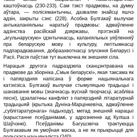
каштоўнасць (230-233). Сам тэкст прадмовы, на думку
аўтара, — полісемантычны, дазваляе знайсці яшчэ
адзін, закрыты сэнс (228). Асобна Булгакаў вылучае
антыкаланіяльны наратыў прадмовы: адмаўленне
адзінства расійскай дзяржавы, прэтэнзій на
„агульнарускую» ідэнтычнасць, каланіяльных уяўленняў
пра беларускую мову i культуру, легітымнасці
падпарадкавання, добраахвотнасці злучэння Беларусі i
Pacii. Расія паўстае тут выключна як знешняя сіла.
Нарацыя другога падраздзела сканцэнтравана на
прадмове да зборніка „Смык беларускі», якая таксама як
i папярэдняя напісана ў форме нацыянальнага
катэхізіса. Булгакаў вылучае стымуляцыю традыцыі i
шанаванне мовы (значнасць вуснай творчасці, асабліва
песні), ідэалагічны канфлікт з папярэдняй літаратурнай
традыцыяй (крытыка Дуніна-Марцінкевіча, адмаўленне
„сублітаратурнага» падыходу), метад знешняй нарацыі
(карыстанне псеўданімамі, у адрозненне ад Куліша i
Шаўчэнкі). Псеўданімы Багушэвіча трактуюцца
Булгакавым як умоўная маска, а не як прыкрыццё для
польскага нацыяналіста (240).