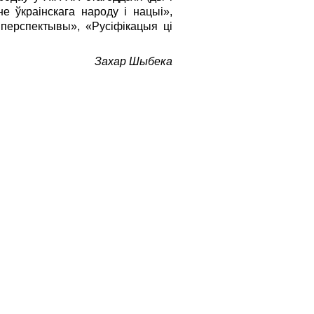
е ўкраiнскага народу i нацыi»,
 перспектывы», «Русiфiкацыя цi
Захар Шыбека
|
BHR in English
Спасылкі на БГА абавязковыя.