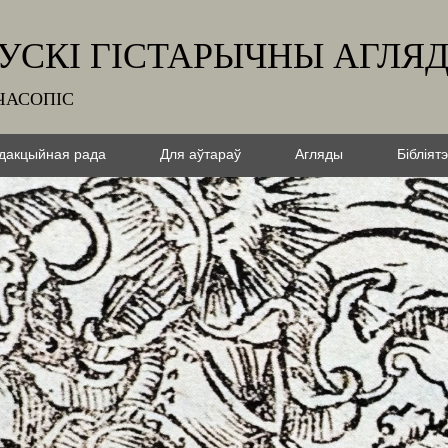
УСКІ ГІСТАРЫЧНЫ АГЛЯ
ЧАСОПІС
дакцыйная рада
Для аўтараў
Агляды
Бібліят