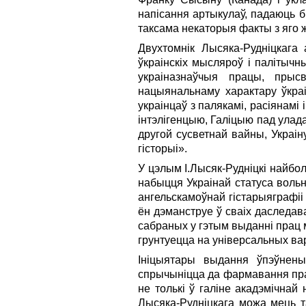
напiсання артыкулаў, падаюць б
таксама некаторыя факты з яго 
Двухтомнiк Лысяка-Руднiцкага 
ўкраiнскiх мысляроў i палiтычн
украiназнаўчыя працы, прыс
нацыянальнаму характару ўкраi
украiнцаў з палякамi, расiянамi 
iнтэлiгенцыю, Галiцыю пад улада
другой сусветнай вайны, Украiн
гiсторыi».
У цэлым I.Лысяк-Руднiцкi найбо
набыцця Украiнай статуса вольн
ангельскамоўнай гiстарыяграфii 
ён дэманструе ў сваiх даследав
сабраных у гэтым выданнi прац 
грунтуецца на унiверсальных варт
Iнiцыятары выдання ўпэўнены
спрычынiцца да фармавання пра
не толькi ў галiне акадэмiчнай
Лысяка-Руднiцкага можа мець та