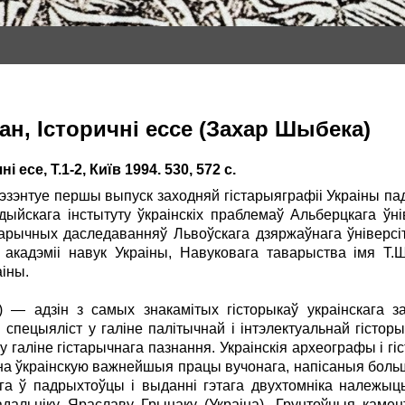
aн, Iсторичнi ессе (Захар Шыбека)
 есе, Т.1-2, Київ 1994. 530, 572 с.
эзэнтуе першы выпуск заходняй гiстарыяграфii Украiны п
дыйскага iнстытуту ўкраiнскiх праблемаў Альберцкага ўнi
тарычных даследаванняў Львоўскага дзяржаўнага ўнiверсiт
акадэмii навук Украiны, Навуковага таварыства iмя Т.
аiны.
4) — адзiн з самых знакамiтых гiсторыкаў украiнскага
 спецыялiст у галiне палiтычнай i iнтэлектуальнай гiстор
у галiне гiстарычнага пазнання. Украiнскiя археографы i гiс
 на ўкраiнскую важнейшыя працы вучонага, напiсаныя больш
уга ў падрыхтоўцы i выданнi гэтага двухтомнiка належы
адальнiку Яраславу Грыцаку (Украiна). Грунтоўныя каме