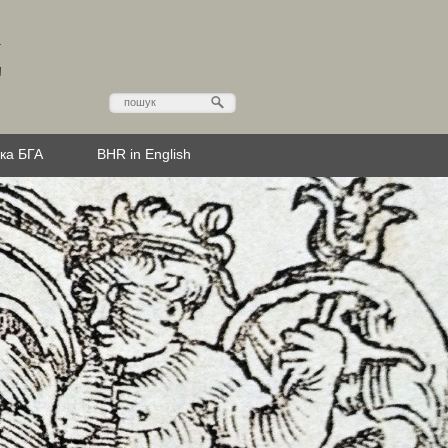
Д
эка БГА
BHR in English