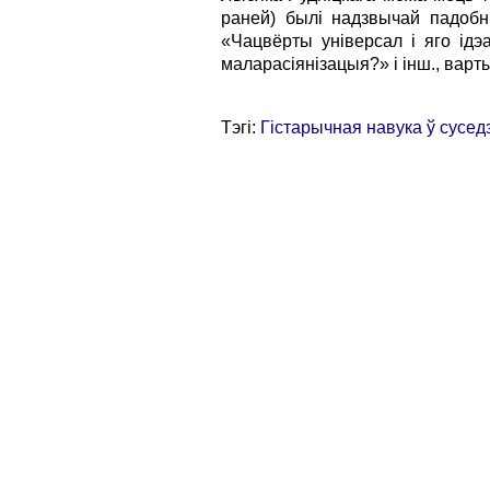
раней) былi надзвычай падобны
«Чацвёрты унiверсал i яго iдэ
маларасiянiзацыя?» i iнш., варт
Тэгі:
Гістарычная навука ў сусед
Галоўная стар
Усе правы абаронены. Выкары