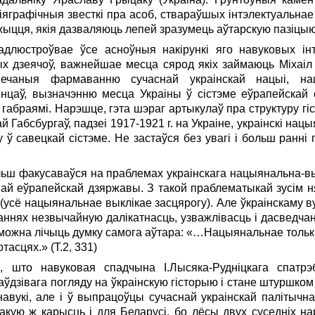
iяграфiчныя звесткi пра асоб, ствараўшых iнтэлектуальнае
жыцця, якiя дазваляюць лепей зразумець аўтарскую пазiцыю
адлюстроўвае ўсе асноўныя накiрункi яго навуковых iн
ых дзеячоў, важнейшае месца сярод якiх займаюць Мiхаiл 
вечаныя фармаванню сучаснай украiнскай нацыi, на
нцаў, вызначэнню месца Украiны ў сiстэме еўрапейскай
i габраямi. Нарэшце, гэта шэраг артыкулаў пра структуру гiс
й Габсбургаў, падзеi 1917-1921 г. на Украiне, украiнскi нац
у ў савецкай сiстэме. Не застаўся без увагi i больш раннi
льш факусаваўся на праблемах украiнскага нацыянальна-в
ай еўрапейскай дзяржавы. З такой праблематыкай зусiм н
(усё нацыянальнае выклiкае засцярогу). Але ўкраiнскаму в
аннях незвычайную далiкатнасць, узважлiвасць i дасведч
можна лiчыць думку самога аўтара: «…Нацыянальнае тольк
асцях.» (Т.2, 331)
, што навуковая спадчына I.Лысяка-Руднiцкага спатрэ
ўдзiвага погляду на ўкраiнскую гiсторыю i стане штуршко
 навукi, але i ў выпрацоўцы сучаснай украiнскай палiтычн
кую ж карысць i для Беларусi, бо лёсы двух суседнiх на