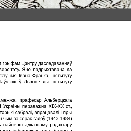
ад грыфам Цэнтру даследаванняў
версiтэту. Яно падрыхтавана да
эту iмя Iвана Франка, Iнстытуту
Шаўчэнкi ў Львове ды Iнстытуту
 замежжа, прафесар Альберцкага
ыi Украiны пераважна ХIХ-ХХ ст.,
торыкi сабралi, апрацавалi i пры
 чым за сорак гадоў (1943-1984)
ць найперш адказнаму рэдактару
нтары iнфармуюць пра гiсторыю