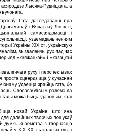
 асяроддзе Лысяка-Руднiцкага, а
 вучонага.
тарэсаў. Гэта даследаваннi пра
Драгаманаў i Вячаслаў Лiпiнскi,
цыянальнай самасвядомасцi i
 супольнасцi, узаемадачыненням
торыi Украiны ХIХ ст., украiнскую
ыяналiзм, вызваленчы рух пад час
 перыяд «княжацкай» i «казацкай
ызваленчага руху i перспектывах
я проста сцвердзiцца ў сучаснай
учонаму ўдаецца зрабiць гэта, бо
анасць. Своеасаблiвым рэзюмэ да
i тады можа быць здаровым, калi
бiцца новай Украiне, што яна
м для далейшых творчых пошукаў
ай думкi. Знаёмства з творчасцю
родаў у ХIХ-ХХ стагоддзях (ды i