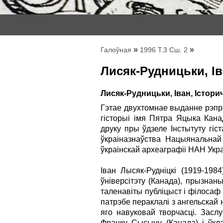
»
»
Галоўная
1996 Т.3 Сш. 2
Лисяк-Рудницьки, Iв
Лисяк-Рудницьки, Iван, Iсторичнi
Гэтае двухтомнае выданне рэпр
гiсторыi iмя Пятра Яцыка Кана
друку пры ўдзеле Iнстытуту гiс
ўкраiназнаўства Нацыянальнай 
ўкраiнскай археаграфii НАН Укр
Iван Лысяк-Руднiцкi (1919-198
ўнiверсiтэту (Канада), прызнаны
таленавiты публiцыст i фiлосаф 
патрэбе пераклалi з ангельскай
яго навуковай творчасцi. Засл
Франку Сысыну (Канада) i ўкл