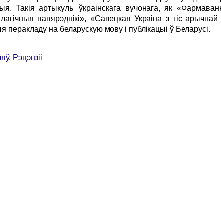
я. Такiя артыкулы ўкраiнскага вучонага, як «Фармаванн
алагiчныя папярэднiкi», «Савецкая Украiна з гiстарычнай
ыя перакладу на беларускую мову i публiкацыi ў Беларусi.
зяў
,
Рэцэнзіі
онка
|
Нумары
|
Рэдакцыйная рада
|
Для аўтараў
|
Агляды
|
Бібліятэка БГА
bhr@belhistory.eu
© 2026 Беларускі Гістарычны Агляд
станне публікацый часопіса магчымае толькі пры згодзе рэдакцыі і аўтараў. 