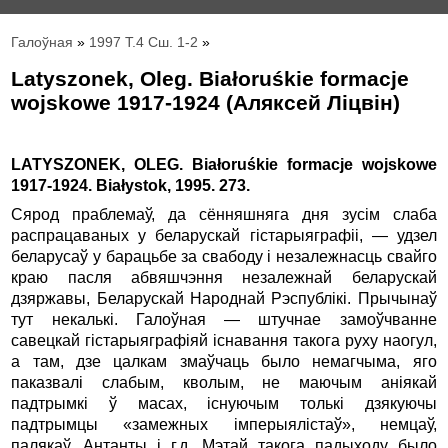
Галоўная
»
1997 Т.4 Сш. 1-2
»
Latyszonek, Oleg. Białoruśkie formacje
wojskowe 1917-1924 (Аляксей Лiцвiн)
LATYSZONEK, OLEG. Białoruśkie formacje wojskowe
1917-1924. Białystok, 1995. 273.
Сярод праблемаў, да сённяшняга дня зусiм слаба
распрацаваных у беларускай гiстарыяграфii, — удзел
беларусаў у барацьбе за свабоду i незалежнасць свайго
краю пасля абвяшчэння незалежнай беларускай
дзяржавы, Беларускай Народнай Рэспублiкi. Прычынаў
тут некалькi. Галоўная — штучнае замоўчванне
савецкай гiстарыяграфiяй iснавання такога руху наогул,
а там, дзе цалкам змаўчаць было немагчыма, яго
паказвалi слабым, кволым, не маючым анiякай
падтрымкi ў масах, iснуючым толькi дзякуючы
падтрымцы «замежных iмперыялiстаў», немцаў,
палякаў, Антанты i г.д. Мэтай такога падыходу было