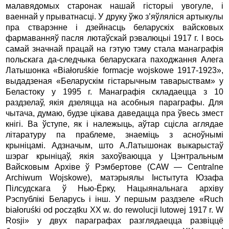
малавядомых старонак нашай гiсторыi увогуле, i
ваеннай у прыватнасцi. У друку ўжо з’яўлялiся артыкулы
пра стварэнне i дзейнасць беларускiх вайсковых
фармаванняў пасля лютаўскай рэвалюцыi 1917 г. I вось
самай значнай працай на гэтую тэму стала манаграфiя
польскага да-следчыка беларускага паходжання Алега
Латышонка «Białoruśkie formacje wojskowe 1917-1923»,
выдадзеная «Беларускiм гiстарычным таварыствам» у
Беластоку у 1995 г. Манаграфiя складаецца з 10
раздзелаў, якiя дзеляцца на асобныя параграфы. Для
чытача, думаю, будзе цiкава даведацца пра ўвесь змест
кнiгi. Ва ўступе, як i належыць, аўтар сцiсла аглядае
лiтаратуру па праблеме, знаемiць з асноўнымi
крынiцамi. Адзначым, што А.Латышонак выкарыстаў
шэраг крынiцаў, якiя захоўваюцца у Цэнтральным
Вайсковым Архiве ў Рэмбертове (CAW — Centralne
Archiwum Wojskowe), матэрыялы Iнстытута Юзафа
Пiлсудскага ў Нью-Ёрку, Нацыянальнага архiву
Рэспублiкi Беларусь i iнш. У першым раздзеле «Ruch
białoruśki od początku XX w. do rewolucji lutowej 1917 r. W
Rosji» у двух параграфах разглядаецца развiццё