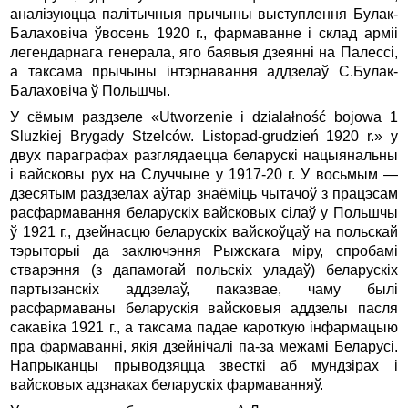
аналiзуюцца палiтычныя прычыны выступлення Булак-
Балаховiча ўвосень 1920 г., фармаванне i склад армii
легендарнага генерала, яго баявыя дзеяннi на Палессi,
а таксама прычыны iнтэрнавання аддзелаў С.Булак-
Балаховiча ў Польшчы.
У сёмым раздзеле «Utworzenie i dzialałność bojowa 1
Sluzkiej Brygady Stzelców. Listopad-grudzień 1920 r.» у
двух параграфах разглядаецца беларускi нацыянальны
i вайсковы рух на Случчыне у 1917-20 г. У восьмым —
дзесятым раздзелах аўтар знаёмiць чытачоў з працэсам
расфармавання беларускiх вайсковых сiлаў у Польшчы
ў 1921 г., дзейнасцю беларускiх вайскоўцаў на польскай
тэрыторыi да заключэння Рыжскага мiру, спробамi
стварэння (з дапамогай польскiх уладаў) беларускiх
партызанскiх аддзелаў, паказвае, чаму былi
расфармаваны беларускiя вайсковыя аддзелы пасля
сакавiка 1921 г., а таксама падае кароткую iнфармацыю
пра фармаваннi, якiя дзейнiчалi па-за межамi Беларусi.
Напрыканцы прыводзяцца звесткi аб мундзiрах i
вайсковых адзнаках беларускiх фармаванняў.