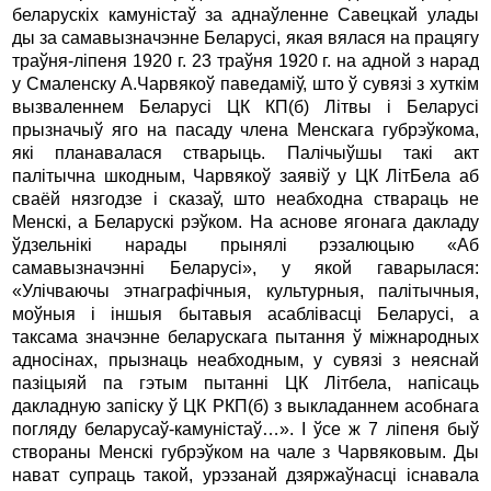
беларускiх камунiстаў за аднаўленне Савецкай улады
ды за самавызначэнне Беларусi, якая вялася на працягу
траўня-лiпеня 1920 г. 23 траўня 1920 г. на адной з нарад
у Смаленску А.Чарвякоў паведамiў, што ў сувязi з хуткiм
вызваленнем Беларусi ЦК КП(б) Лiтвы i Беларусi
прызначыў яго на пасаду члена Менскага губрэўкома,
якi планавалася стварыць. Палiчыўшы такi акт
палiтычна шкодным, Чарвякоў заявiў у ЦК ЛiтБела аб
сваёй нязгодзе i сказаў, што неабходна ствараць не
Менскi, а Беларускi рэўком. На аснове ягонага дакладу
ўдзельнiкi нарады прынялi рэзалюцыю «Аб
самавызначэннi Беларусi», у якой гаварылася:
«Улiчваючы этнаграфiчныя, культурныя, палiтычныя,
моўныя i iншыя бытавыя асаблiвасцi Беларусi, а
таксама значэнне беларускага пытання ў мiжнародных
адносiнах, прызнаць неабходным, у сувязi з неяснай
пазiцыяй па гэтым пытаннi ЦК Лiтбела, напiсаць
дакладную запiску ў ЦК РКП(б) з выкладаннем асобнага
погляду беларусаў-камунiстаў…». I ўсе ж 7 лiпеня быў
створаны Менскi губрэўком на чале з Чарвяковым. Ды
нават супраць такой, урэзанай дзяржаўнасцi iснавала