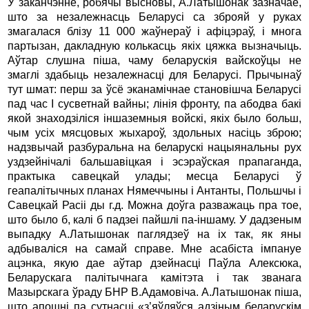
У заканчэнне, робячы высновы, А.Латышонак зазначае,
што за незалежнасць Беларусi са зброяй у руках
змагалася блiзу 11 000 жаўнераў i афiцэраў, i многа
партызан, дакладную колькасць якiх цяжка вызначыць.
Аўтар слушна пiша, чаму беларускiя вайскоўцы не
змаглi здабыць незалежнасцi для Беларусi. Прычынаў
тут шмат: перш за ўсё эканамiчнае становiшча Беларусi
пад час I сусветнай вайны; лiнiя фронту, па абодва бакi
якой знаходзiлiся iншаземныя войскi, якiх было больш,
чым усiх мясцовых жыхароў, здольных насiць зброю;
надзвычай разбуральна на беларускi нацыянальны рух
уздзейнiчалi бальшавiцкая i эсэраўская прапаганда,
практыка савецкай улады; месца Беларусi ў
геапалiтычных планах Нямеччыны i Антанты, Польшчы i
Савецкай Расii ды г.д. Можна доўга разважаць пра тое,
што было б, калi б падзеi пайшлi па-iншаму. У дадзеным
выпадку А.Латышонак паглядзеў на iх так, як яны
адбывалiся на самай справе. Мне асабiста iмпануе
ацэнка, якую дае аўтар дзейнасцi Паўла Алексюка,
Беларускага палiтычнага камiтэта i так званага
Мазырскага ўраду БНР В.Адамовiча. А.Латышонак пiша,
што апошнi па сутнасцi «з’яўляўся адзiным беларускiм