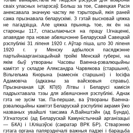
сваiх уласных iнтарэсаў. Больш за тое, Савецкая Расiя
анексавала значную частку яе тэрыторый, якiя раней
сама прызнавала беларускiмi. З гэтай высновай цяжка
не пагадзiцца. Але цяжка прыняць тое, як ён на
старонцы 117, спасылаючыся на працу I.Iгнаценкi,
апавядае пра новае абвяшчэнне Беларускай Савецкай
рэспублiкi 31 лiпеня 1920 г. Аўтар пiша, што 30 лiпеня
1920 г. у Менску адбылося пасяджэнне
партыйнаарганiзацыйнай тройкi Менскай губернi, на
якiм быў утвораны Часовы Ваенна-рэвалюцыйны
камiтэт у складзе Аляксандра Чарвякова (старшыня),
Вiльгельма Кнорына (намеснiк старшынi) i Iосiфа
Адамовiча (адказны за вайсковыя справы).
Прызначаная ЦК КП(б) Лiтвы i Беларусi камiсiя
падрыхтавала тэзы для абвяшчэння рэспублiкi. Аднак
гэта не зусiм так. Па-першае, ва ўтвораны Ваенна-
рэвалюцыйны камiтэт Беларускай рэспублiкi акрамя ўжо
названых увайшлi таксама А.Вайнштэйн (ад Бунда),
У.Iгнатоускi (ад Беларускай Камунiстычнай арганiзацыi
— БКА) i I.Клiшэўскi (сакратар ВРК БР). Стварэнню
гэтага органа папярэднiчалi важныя падзеi i барацьба