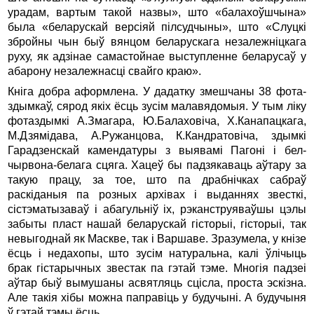
урадам, вартым такой назвы», што «балахоўшчына»
была «беларускай версiяй пiлсудчыны», што «Слуцкi
збройны чын быў вянцом беларускага незалежнiцкага
руху, як адзiнае самастойнае выступленне беларусаў у
абарону незалежнасцi свайго краю».
Кнiга добра аформлена. У дадатку змешчаны 38 фота-
здымкаў, сярод якiх ёсць зусiм малавядомыя. У тым лiку
фотаздымкi А.Змагара, Ю.Балаховiча, Х.Канапацкага,
М.Дзямiдава, А.Ружанцова, К.Кандратовiча, здымкi
Гарадзенскай камендатуры з выявамi Пагонi i бел-
чырвона-белага сцяга. Хацеў бы падзякаваць аўтару за
такую працу, за тое, што па драбнiчках сабраў
раскiданыя па розных архiвах i выданнях звесткi,
сiстэматызаваў i абагульнiў iх, рэканструяваўшы цэлы
забыты пласт нашай беларускай гiсторыi, гiсторыi, так
невыгоднай як Маскве, так i Варшаве. Зразумела, у кнiзе
ёсць i недахопы, што зусiм натуральна, калi ўлiчыць
брак гiстарычных звестак па гэтай тэме. Многiя падзеi
аўтар быў вымушаны асвятляць сцiсла, проста эскiзна.
Але такiя хiбы можна паправiць у будучынi. А будучыня
ў гэтай тэмы ёсць.