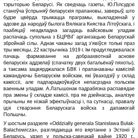
тэрыторыю Беларусi. Як сведчаць газеты, Ю.Пiлсудскi
станоўча ўспрыняў беларускiя прапановы, заверыў, што
будзе цвёрда трымацца праграмы, выкладзенай у
адозве да народаў былога Вялiкага Княства Лiтоўскага, i
паабяцаў неадкладна загадаць вайсковым уладам
распачаць супольна з БЦРВiГ арганiзацыю Беларускай
збройнай сiлы. Аднак чаканы загад з’явiўся толькi праз
тры месяцы, 22 кастрычнiка 1919 г. Iм прадугледжвалася
пачаць фармаванне на добраахвотнай аснове
беларускiх аддзелаў (спачатку двух батальёнаў пяхоты),
а таксама зацвярджалася БВК i прапанаваны камiсiяй
камандуючы Беларускiм войскам, якi ўваходзiў у склад
камiссii, але падпарадкоўваўся непасрэдна польскiм
ваенным уладам. А.Латышонак падрабязна распавядае
пра змены ў складзе камiсii, пра яе дзейнасць, аналiзуе
прычыны яе нiзкай эфектыўнасцi i, па сутнасцi, правалу
iдэi стварэння Беларускага войска з дапамогай
Польшчы.
У шостым раздзеле «Oddziałly generala Stanisława Bułak-
Bałachowicza», разглядаецца яго вяртанне з Эстонii ў
Беларусь, удзел у польска-савецкай вайне 1920 г.,