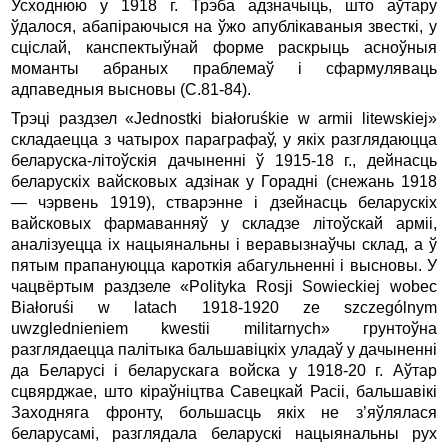
Усходнюю у 1918 г. Трэба адзначыць, што аўтару
ўдалося, абапiраючыся на ўжо апублiкаваныя звесткi, у
сцiслай, канспектыўнай форме раскрыць асноўныя
моманты абраных праблемаў i сфармуляваць
адпаведныя высновы (С.81-84).
Трэцi раздзел «Jednostki białoruśkie w armii litewskiej»
складаецца з чатырох параграфаў, у якiх разглядаюцца
беларуска-лiтоўскiя дачыненнi ў 1915-18 г., дейнасць
беларускiх вайсковых адзiнак у Гораднi (снежань 1918
— чэрвень 1919), стварэнне i дзейнасць беларускiх
вайсковых фармаванняў у складзе лiтоўскай армii,
аналiзуецца iх нацыянальны i веравызнаўчы склад, а ў
пятым прапануюцца кароткiя абагульненнi i высновы. У
чацвёртым раздзеле «Polityka Rosji Sowieckiej wobec
Białoruśi w latach 1918-1920 ze szczególnym
uwzglednieniem kwestii militarnych» грунтоўна
разглядаецца палiтыка бальшавiцкiх уладаў у дачыненнi
да Беларусi i беларускага войска у 1918-20 г. Аўтар
сцвярджае, што кiраўнiцтва Савецкай Расii, бальшавiкi
Заходняга фронту, большасць якiх не з’яўлялася
беларусамi, разглядала беларускi нацыянальны рух