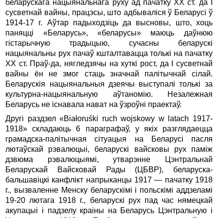
беларускага нацыянальнага руху ад пачатку ХХ ст. да I
сусветнай вайны, працэсы, што адбывалiся ў Беларусi ў
1914-17 г. Аўтар падыходзiць да высновы, што, хоць
паняццi «Беларусь», «беларусы» маюць даўнюю
гiстарычную традыцыю, сучасны беларускi
нацыянальны рух пачаў кшталтавацца толькi на пачатку
ХХ ст. Праў-да, нягледзячы на хуткi рост, да I сусветнай
вайны ён не змог стаць значнай палiтычнай сiлай.
Беларускiя нацыянальныя дзеячы выступалi толькi за
культурна-нацыянальную аўтаномiю. Незалежная
Беларусь не iснавала нават на ўзроўнi праектаў.
Другi раздзел «Białoruśki ruch wojskowy w latach 1917-
1918» складаюць 6 параграфаў, у якiх разглядаецца
грамадска-палiтычная сiтуацыя на Беларусi пасля
лютаўскай рэвалюцыi, беларускi вайсковы рух памiж
дзвюма рэвалюцыямi, утварэнне Цэнтральнай
Беларускай Вайсковай Рады (ЦБВР), беларуска-
бальшавiцкi канфлiкт напрыканцы 1917 — пачатку 1918
г., вызваленне Менску беларускiмi i польскiмi аддзеламi
19-20 лютага 1918 г., беларускi рух пад час нямецкай
акупацыi i падзелу краiны на Беларусь Цэнтральную i