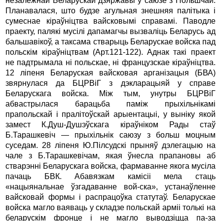
незалежнай Беларускай дзяржавы ў саюзе з Польшчай.
Планавалася, што будзе агульная знешняя палiтыка i
сумеснае кiраўнiцтва вайсковымi справамi. Паводле
праекту, палякi мусiлi дапамагчы вызвалiць Беларусь ад
бальшавiкоў, а таксама стварыць Беларускае войска пад
польскiм кiраўнiцтвам (Арт.121-122). Аднак такi праект
не падтрымала нi польскае, нi французскае кiраўнiцтва.
12 лiпеня Беларуская вайсковая арганiзацыя (БВА)
звярнулася да БЦРВiГ з дэкларацыяй у справе
Беларускага войска. Мiж тым, унутры БЦРВiГ
абвастрылася барацьба памiж прыхiльнiкамi
прапольскай i пралiтоўскай арыентацыi, у вынiку якой
замест К.Душ-Душэўскага кiраўнiком Рады стаў
Б.Тарашкевiч — прыхiльнiк саюзу з больш моцным
суседам. 28 лiпеня Ю.Пiлсудскi прыняў дэлегацыю на
чале з Б.Тарашкевiчам, якая ўнесла прапановы аб
стварэннi Беларускага войска, фармаванне якога мусiла
пачаць БВК. Абавязкам камiсii мела стаць
«нацыянальнае ўзгадаванне вой-ска», устанаўленне
вайсковай формы i распрацоўка статутаў. Беларускае
войска магло ваяваць у складзе польскай армii толькi на
беларускiм фронце i не магло выводзiцца па-за