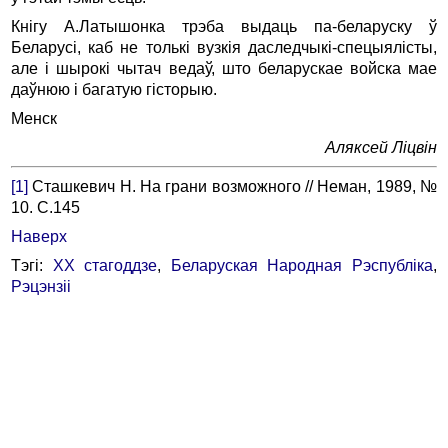
Кнiгу А.Латышонка трэба выдаць па-беларуску ў
Беларусi, каб не толькi вузкiя даследчыкi-спецыялiсты,
але i шырокi чытач ведаў, што беларускае войска мае
даўнюю i багатую гiсторыю.
Менск
Аляксей Лiцвiн
[1]
Сташкевич Н. На грани возможного // Неман, 1989, №
10. С.145
Наверх
Тэгі:
XX стагоддзе
,
Беларуская Народная Рэспубліка
,
Рэцэнзіі