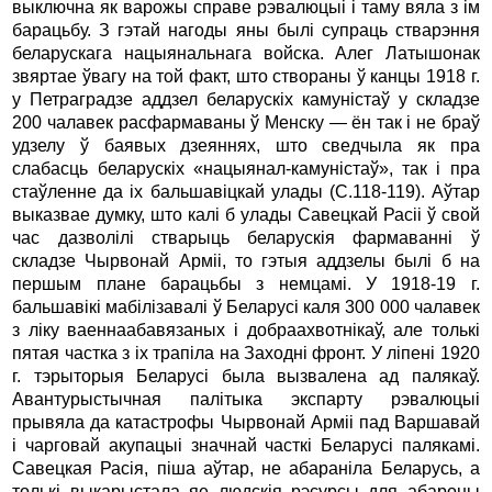
выключна як варожы справе рэвалюцыi i таму вяла з iм
барацьбу. З гэтай нагоды яны былi супраць стварэння
беларускага нацыянальнага войска. Алег Латышонак
звяртае ўвагу на той факт, што створаны ў канцы 1918 г.
у Петраградзе аддзел беларускiх камунiстаў у складзе
200 чалавек расфармаваны ў Менску — ён так i не браў
удзелу ў баявых дзеяннях, што сведчыла як пра
слабасць беларускiх «нацыянал-камунiстаў», так i пра
стаўленне да iх бальшавiцкай улады (С.118-119). Аўтар
выказвае думку, што калi б улады Савецкай Расii ў свой
час дазволiлi стварыць беларускiя фармаваннi ў
складзе Чырвонай Армii, то гэтыя аддзелы былi б на
першым плане барацьбы з немцамi. У 1918-19 г.
бальшавiкi мабiлiзавалi ў Беларусi каля 300 000 чалавек
з лiку ваеннаабавязаных i добраахвотнiкаў, але толькi
пятая частка з iх трапiла на Заходнi фронт. У лiпенi 1920
г. тэрыторыя Беларусi была вызвалена ад палякаў.
Авантурыстычная палiтыка экспарту рэвалюцыi
прывяла да катастрофы Чырвонай Армii пад Варшавай
i чарговай акупацыi значнай часткi Беларусi палякамi.
Савецкая Расiя, пiша аўтар, не абаранiла Беларусь, а
толькi выкарыстала яе людскiя рэсурсы для абароны