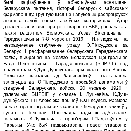
былi зацiкаўленыя ў аб’ектыўным асвятленнi
беларускага пытання, гiсторыi беларускiх вайсковых
фармаванняў. Грунтуючыся на навуковых распрацоўках
апошнiх гадоў, новых архiўных матэрыялах, аўтар
дэталёва асвятляе працэс стварэння БВК, распачатага
пасля рашэннем Беларускага з’езду Вiленшчыны i
Гарадзеншчыны 7-8 чэрвеня 1919 г. Ня-гледзячы на
незразумелае стаўленне ўраду Ю.Пiлсудскага да
Беларусi i расфармаванне беларускага Гарадзенскага
палка, выбраная на з’ездзе Беларуская Цэнтральная
Рада Вiленшчыны i Гарадзеншчыны (БЦРВiГ) пад
кiраўнiцтвам К.Душ-Душэўскага пры-знала, што Войска
Польскае вызваляе ад бальшавiкоў, i пастанавiла
звярнуцца да Ю.Пiлсудскага з просьбай дапамагчы ў
стварэннi Беларускага войска. 20 чэрвеня 1920 г.
дэлегацыю БЦРВiГ у складзе I. Луцкевiча, К.Душ-
Душэўскага i П.Алексюка прыняў Ю.Пiлсудскi. Размова
вялася пра iнтэгральнае захаванне беларускiх земляў у
сувязi з Польшай. Прыкладна тады ж адбывалiся
перамовы А.Луцкевiча з прэм’ерам I.Падэрэўскiм у
Парыжы. Ужо быў падрыхтаваны праект утварэння