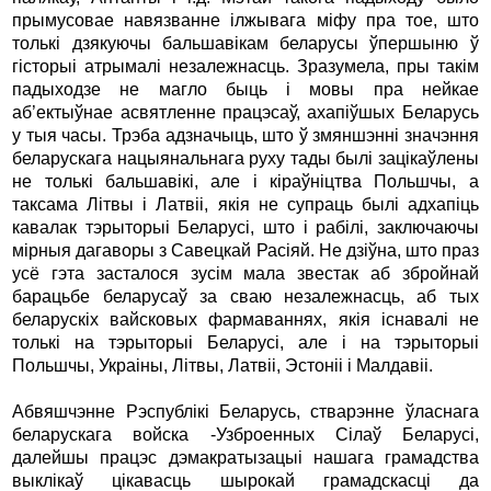
прымусовае навязванне iлжывага мiфу пра тое, што
толькi дзякуючы бальшавiкам беларусы ўпершыню ў
гiсторыi атрымалi незалежнасць. Зразумела, пры такiм
падыходзе не магло быць i мовы пра нейкае
аб’ектыўнае асвятленне працэсаў, ахапiўшых Беларусь
у тыя часы. Трэба адзначыць, што ў змяншэннi значэння
беларускага нацыянальнага руху тады былi зацiкаўлены
не толькi бальшавiкi, але i кiраўнiцтва Польшчы, а
таксама Лiтвы i Латвii, якiя не супраць былi адхапiць
кавалак тэрыторыi Беларусi, што i рабiлi, заключаючы
мiрныя дагаворы з Савецкай Расiяй. Не дзiўна, што праз
усё гэта засталося зусiм мала звестак аб збройнай
барацьбе беларусаў за сваю незалежнасць, аб тых
беларускiх вайсковых фармаваннях, якiя iснавалi не
толькi на тэрыторыi Беларусi, але i на тэрыторыi
Польшчы, Украiны, Лiтвы, Латвii, Эстонii i Малдавii.
Абвяшчэнне Рэспублiкi Беларусь, стварэнне ўласнага
беларускага войска -Узброенных Сiлаў Беларусi,
далейшы працэс дэмакратызацыi нашага грамадства
выклiкаў цiкавасць шырокай грамадскасцi да