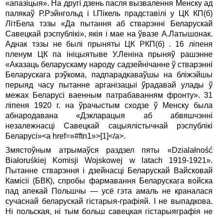
«апазiцыя». На другi дзень пасля вызвалення Менску ад
палякаў Р.Рэйнгольд i I.Пiкель прадставiлi у ЦК КП(б)
ЛiтБела тэзы «Да пытання аб стварэннi Беларускай
Савецкай рэспублiкi», якiя i мае на ўвазе А.Латышонак.
Аднак тэзы не былi прыняты ЦК РКП(б) . 16 лiпеня
пленум ЦК па iнiцыятыве У.Ленiна прыняў рашэнне
«Аказаць беларускаму народу садзейнiчанне ў стварэннi
Беларускага рэўкома, падпарадкаваўшы на блiжэйшы
перыяд часу пытанне арганiзацыi ўрадавай улады ў
межах Беларусi ваенным патрабаванням фронту». 31
лiпеня 1920 г. на ўрачыстым сходзе ў Менску была
абнародавана «Дэкларацыя аб абвяшчэннi
незалежнасцi Савецкай сацыялiстычнай рэспублiкi
Беларусi»<a href=»#ftn1»>[1]</a>.
Змястоўным атрымаўся раздзел пяты «Dzialałność
Białoruśkiej Komisji Wojskowej w latach 1919-1921».
Пытанне стварэння i дзейнасцi Беларускай Вайсковай
Камiсii (БВК), спробы фармавання Беларускага войска
пад апекай Польшчы — усё гэта амаль не краналася
сучаснай беларускай гiстарыя-графiяй. I не выпадкова.
Нi польская, нi тым больш савецкая гiстарыяграфiя не