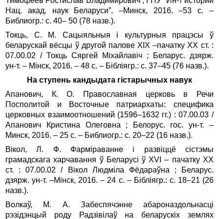
Тимофеев Ростислав Владимирович ; ГНУ “Ин-т истории
Нац. акад. наук Беларуси”. –Минск, 2016. –53 с. –
Библиогр.: с. 40– 50 (78 назв.).
Токць, С. М. Сацыяльныя і культурныя працэсы ў
беларускай вёсцы ў другой палове XIX –пачатку XX ст. :
07.00.02 / Токць Сяргей Міхайлавіч ; Беларус. дзярж.
ун‑т. – Мінск, 2016. – 48 с. – Бібліягр.: с. 37–45 (76 назв.).
На ступень кандыдата гістарычных навук
Апанович, К. О. Православная церковь в Речи
Посполитой и Восточные патриархаты: специфика
церковных взаимоотношений (1596–1632 гг.) : 07.00.03 /
Апанович Кристина Олеговна ; Белорус. гос. ун‑т. –
Минск, 2016. – 25 с. – Библиогр.: с. 20–22 (16 назв.).
Вікол, Л. Ф. Фарміраванне і развіццё сістэмы
грамадскага харчавання ў Беларусі ў XVI – пачатку XX
ст. : 07.00.02 / Вікол Людміла Фёдараўна ; Беларус.
дзярж. ун‑т. –Мінск, 2016. – 24 с. – Бібліягр.: с. 18–21 (26
назв.).
Волкаў, М. А. Забеспячэнне абароназдольнасці
рэзідэнцый роду Радзівілаў на беларускіх землях