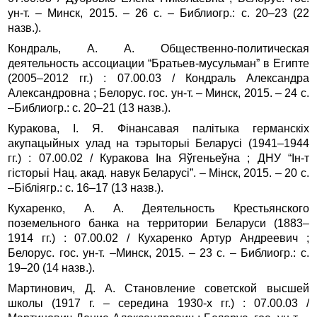
ун‑т. – Минск, 2015. – 26 с. – Библиогр.: с. 20–23 (22
назв.).
Кондраль, А. А. Общественно-политическая
деятельность ассоциации “Братьев-мусульман” в Египте
(2005–2012 гг.) : 07.00.03 / Кондраль Александра
Александровна ; Белорус. гос. ун‑т. – Минск, 2015. – 24 с.
–Библиогр.: с. 20–21 (13 назв.).
Куракова, І. Я. Фінансавая палітыка германскіх
акупацыйных улад на тэрыторыі Беларусі (1941–1944
гг.) : 07.00.02 / Куракова Іна Яўгеньеўна ; ДНУ “Ін‑т
гісторыі Нац. акад. навук Беларусі”. – Мінск, 2015. – 20 с.
–Бібліягр.: с. 16–17 (13 назв.).
Кухаренко, А. А. Деятельность Крестьянского
поземельного банка на территории Беларуси (1883–
1914 гг.) : 07.00.02 / Кухаренко Артур Андреевич ;
Белорус. гос. ун‑т. –Минск, 2015. – 23 с. – Библиогр.: с.
19–20 (14 назв.).
Мартинович, Д. А. Становление советской высшей
школы (1917 г. – середина 1930-х гг.) : 07.00.03 /