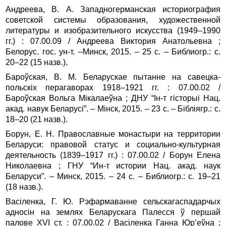
Андреева, В. А. Западногерманская историография
советской системы образования, художественной
литературы и изобразительного искусства (1949–1990
гг.) : 07.00.09 / Андреева Виктория Анатольевна ;
Белорус. гос. ун‑т. –Минск, 2015. – 25 с. – Библиогр.: с.
20–22 (15 назв.).
Бароўская, В. М. Беларускае пытанне на савецка-
польскіх перагаворах 1918–1921 гг. : 07.00.02 /
Бароўская Вольга Мікалаеўна ; ДНУ “Ін‑т гісторыі Нац.
акад. навук Беларусі”. – Мінск, 2015. – 23 с. – Бібліягр.: с.
18–20 (21 назв.).
Борун, Е. Н. Православные монастыри на территории
Беларуси: правовой статус и социально-культурная
деятельность (1839–1917 гг.) : 07.00.02 / Борун Елена
Николаевна ; ГНУ “Ин-т истории Нац. акад. наук
Беларуси”. – Минск, 2015. – 24 с. – Библиогр.: с. 19–21
(18 назв.).
Васіленка, Г. Ю. Рэфармаванне сельскагаспадарчых
адносін на землях Беларускага Палесся ў першай
палове XVI ст. : 07.00.02 / Васіленка Ганна Юр’еўна ;