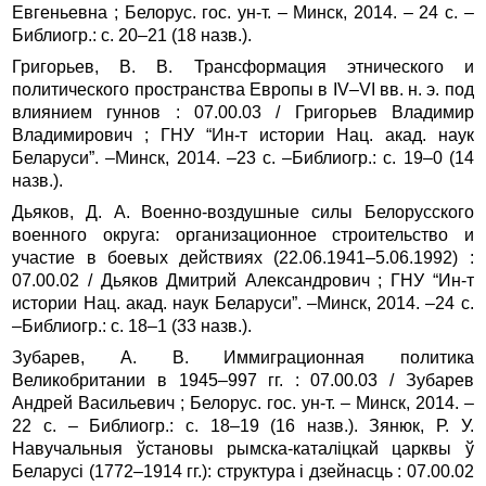
Евгеньевна ; Белорус. гос. ун‑т. – Минск, 2014. – 24 с. –
Библиогр.: с. 20–21 (18 назв.).
Григорьев, В. В. Трансформация этнического и
политического пространства Европы в IV–VI вв. н. э. под
влиянием гуннов : 07.00.03 / Григорьев Владимир
Владимирович ; ГНУ “Ин-т истории Нац. акад. наук
Беларуси”. –Минск, 2014. –23 с. –Библиогр.: с. 19–0 (14
назв.).
Дьяков, Д. А. Военно-воздушные силы Белорусского
военного округа: организационное строительство и
участие в боевых действиях (22.06.1941–5.06.1992) :
07.00.02 / Дьяков Дмитрий Александрович ; ГНУ “Ин-т
истории Нац. акад. наук Беларуси”. –Минск, 2014. –24 с.
–Библиогр.: с. 18–1 (33 назв.).
Зубарев, А. В. Иммиграционная политика
Великобритании в 1945–997 гг. : 07.00.03 / Зубарев
Андрей Васильевич ; Белорус. гос. ун‑т. – Минск, 2014. –
22 с. – Библиогр.: с. 18–19 (16 назв.). Зянюк, Р. У.
Навучальныя ўстановы рымска-каталіцкай царквы ў
Беларусі (1772–1914 гг.): структура і дзейнасць : 07.00.02