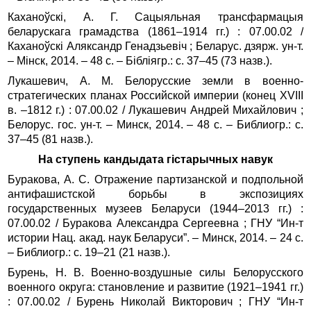
Каханоўскі, А. Г. Сацыяльная трансфармацыя
беларускага грамадства (1861–1914 гг.) : 07.00.02 /
Каханоўскі Аляксандр Генадзьевіч ; Беларус. дзярж. ун‑т.
– Мінск, 2014. – 48 с. – Бібліягр.: с. 37–45 (73 назв.).
Лукашевич, А. М. Белорусские земли в военно-
стратегических планах Российской империи (конец XVIII
в. –1812 г.) : 07.00.02 / Лукашевич Андрей Михайлович ;
Белорус. гос. ун‑т. – Минск, 2014. – 48 c. – Библиогр.: с.
37–45 (81 назв.).
На ступень кандыдата гістарычных навук
Буракова, А. С. Отражение партизанской и подпольной
антифашистской борьбы в экспозициях
государственных музеев Беларуси (1944–2013 гг.) :
07.00.02 / Буракова Александра Сергеевна ; ГНУ “Ин-т
истории Нац. акад. наук Беларуси”. – Минск, 2014. – 24 с.
– Библиогр.: с. 19–21 (21 назв.).
Бурень, Н. В. Военно-воздушные силы Белорусского
военного округа: становление и развитие (1921–1941 гг.)
: 07.00.02 / Бурень Николай Викторович ; ГНУ “Ин-т