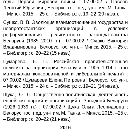
годы Первой мировой войны : 07.00.02 / Павлов
Леонтий Юрьевич ; Белорус. гос. пед. ун‑т. им. М. Танка.
– Минск, 2015. – 25 с. – Библиогр.: с. 19–22 (20 назв.).
Сушко, В. В. Эволюция взаимоотношений государства и
неопротестантских организаций в условиях
реформирования религиозного законодательства
Беларуси (1985–2010 гг.) : 07.00.02 / Сушко Виктория
Владимировна ; Белорус. гос. ун‑т. – Минск, 2015. – 25 с.
– Библиогр.: с. 20–22 (15 назв.).
Цумарева, Е. П. Российская правительственная
политика на территории Беларуси в 1905–1914 гг. (по
материалам консервативной и либеральной печати) :
07.00.02 / Цумарева Елена Петровна ; Белорус. гос. ун‑т.
– Минск, 2015. – 24 с. – Библиогр.: с. 19–21 (14 назв.).
Щука, О. Л. Общественно-политическая деятельность
еврейских партий и организаций в Западной Беларуси
(1926–1939 гг.) : 07.00.02 / Щука Ольга Леонидовна ;
Белорус. гос. пед. ун‑т им. М. Танка. – Минск, 2015. –25 с.
– Библиогр.: с. 20–22 (21 назв.).
2016