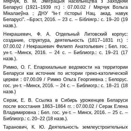
Мярчук, В. М. Эміграцыя насельніцтва з Заходняй
Беларусі (1921–1939 гг.) : 07.00.02 / Мярчук Вольга
Мікалаеўна ; ДНУ “Ін‑т гісторыі Нац. акад. навук
Беларусі”. –Брэст, 2016. – 23 с. – Бібліягр.: с. 19–20 (19
назв.).
Некрашевич, Ф. А. Отдельный Литовский корпус:
создание, структура, деятельность (1817–1831 гг.) :
07.00.02 / Некрашевич Филипп Анатольевич ; Бел. гос.
ун‑т. –Минск, 2016. – 24 с. – Библиогр.: с. 19–21 (17
назв.).
Римко, О. Г. Епархиальные ведомости на территории
Беларуси как источник по истории греко-католической
церкви : 07.00.09 / Римко Ольга Георгиевна ; Белорус.
гос. ун‑т. –Минск, 2016. – 24 с. – Библиогр.: с. 18–21 (18
назв.)
Серак, Е. В. Ссылка в Сибирь уроженцев Беларуси
после восстания 1863–1864 гг. : 07.00.02 / Серак Елена
Владимировна ; Бел. гос. ун‑т. – Минск, 2016. – 25 с. –
Библиогр.: с. 20–22 (18 назв.).
Таранович, К. Ю. Деятельность землеустроительных