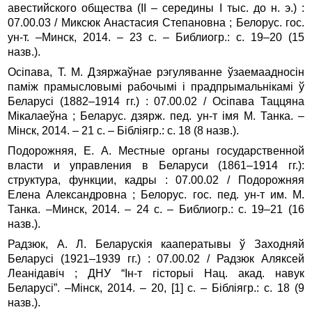
авестийского общества (II – середины I тыс. до н. э.) :
07.00.03 / Миксюк Анастасия Степановна ; Белорус. гос.
ун‑т. –Минск, 2014. – 23 с. – Библиогр.: с. 19–20 (15
назв.).
Осіпава, Т. М. Дзяржаўнае рэгуляванне ўзаемаадносін
паміж прамысловымі рабочымі і прадпрымальнікамі ў
Беларусі (1882–1914 гг.) : 07.00.02 / Осіпава Таццяна
Мікалаеўна ; Беларус. дзярж. пед. ун‑т імя М. Танка. –
Мінск, 2014. – 21 с. – Бібліягр.: с. 18 (8 назв.).
Подорожняя, Е. А. Местные органы государственной
власти и управления в Беларуси (1861–1914 гг.):
структура, функции, кадры : 07.00.02 / Подорожняя
Елена Александровна ; Белорус. гос. пед. ун‑т им. М.
Танка. –Минск, 2014. – 24 с. – Библиогр.: с. 19–21 (16
назв.).
Радзюк, А. Л. Беларускія кааператывы ў Заходняй
Беларусі (1921–1939 гг.) : 07.00.02 / Радзюк Аляксей
Леанідавіч ; ДНУ “Ін‑т гісторыі Нац. акад. навук
Беларусі”. –Мінск, 2014. – 20, [1] с. – Бібліягр.: с. 18 (9
назв.).