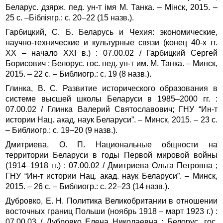
Беларус. дзярж. пед. ун‑т імя М. Танка. – Мінск, 2015. –
25 с. –Бібліягр.: с. 20–22 (15 назв.).
Гарбицкий, С. Б. Беларусь и Чехия: экономические,
научно-технические и культурные связи (конец 40-х гг.
XX – начало XXI в.) : 07.00.02 / Гарбицкий Сергей
Борисович ; Белорус. гос. пед. ун‑т им. М. Танка. – Минск,
2015. – 22 с. – Библиогр.: с. 19 (8 назв.).
Глинка, В. С. Развитие исторического образования в
системе высшей школы Беларуси в 1985–2000 гг. :
07.00.02 / Глинка Валерий Святославович; ГНУ “Ин-т
истории Нац. акад. наук Беларуси”. – Минск, 2015. – 23 с.
– Библиогр.: с. 19–20 (9 назв.).
Дмитриева, О. П. Национальные общности на
территории Беларуси в годы Первой мировой войны
(1914–1918 гг.) : 07.00.02 / Дмитриева Ольга Петровна ;
ГНУ “Ин-т истории Нац. акад. наук Беларуси”. – Минск,
2015. – 26 с. – Библиогр.: с. 22–23 (14 назв.).
Дубровко, Е. Н. Политика Великобритании в отношении
восточных границ Польши (ноябрь 1918 – март 1923 г.) :
07.00.03 / Дубровко Елена Николаевна ; Белорус. гос.