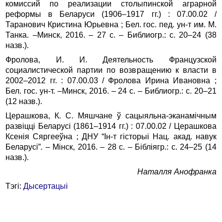
комиссий по реализации столыпинской аграрной
реформы в Беларуси (1906–1917 гг.) : 07.00.02 /
Таранович Кристина Юрьевна ; Бел. гос. пед. ун‑т им. М.
Танка. –Минск, 2016. – 27 с. – Библиогр.: с. 20–24 (38
назв.).
Фролова, И. И. Деятельность Французской
социалистической партии по возвращению к власти в
2002–2012 гг. : 07.00.03 / Фролова Ирина Ивановна ;
Бел. гос. ун‑т. –Минск, 2016. – 24 с. – Библиогр.: с. 20–21
(12 назв.).
Церашкова, К. С. Мяшчане ў сацыяльна-эканамічным
развіцці Беларусі (1861–1914 гг.) : 07.00.02 / Церашкова
Ксенія Сяргееўна ; ДНУ “Ін‑т гісторыі Нац. акад. навук
Беларусі”. – Мінск, 2016. – 28 с. – Бібліягр.: с. 24–25 (14
назв.).
Наталля Анофранка
Тэгі:
Дысертацыі