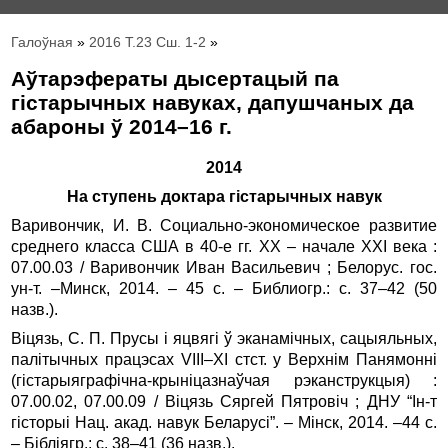
Галоўная
»
2016 Т.23 Сш. 1-2
»
Аўтарэфераты дысертацый па
гістарычных навуках, дапушчаных да
абароны ў 2014–16 г.
2014
На ступень доктара гістарычных навук
Варивончик, И. В. Социально-экономическое развитие
среднего класса США в 40-е гг. XX – начале XXI века :
07.00.03 / Варивончик Иван Васильевич ; Белорус. гос.
ун‑т. –Минск, 2014. – 45 с. – Библиогр.: с. 37–42 (50
назв.).
Віцязь, С. П. Прусы і яцвягі ў эканамічных, сацыяльных,
палітычных працэсах VIII–XI стст. у Верхнім Панямонні
(гістарыяграфічна-крыніцазнаўчая рэканструкцыя) :
07.00.02, 07.00.09 / Віцязь Сяргей Пятровіч ; ДНУ “Ін-т
гісторыі Нац. акад. навук Беларусі”. – Мінск, 2014. –44 с.
– Бібліягр.: с. 38–41 (36 назв.).