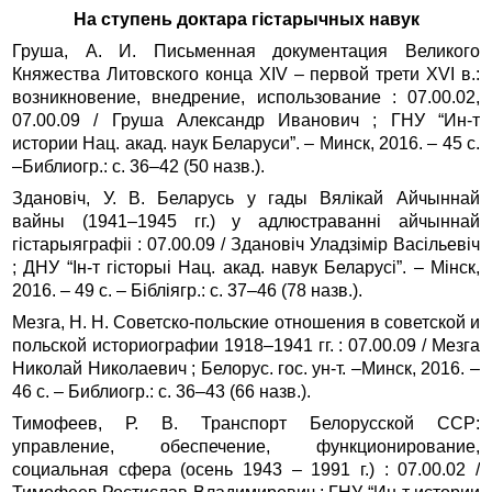
На ступень доктара гістарычных навук
Груша, А. И. Письменная документация Великого
Княжества Литовского конца XIV – первой трети XVI в.:
возникновение, внедрение, использование : 07.00.02,
07.00.09 / Груша Александр Иванович ; ГНУ “Ин-т
истории Нац. акад. наук Беларуси”. – Минск, 2016. – 45 с.
–Библиогр.: с. 36–42 (50 назв.).
Здановіч, У. В. Беларусь у гады Вялікай Айчыннай
вайны (1941–1945 гг.) у адлюстраванні айчыннай
гістарыяграфіі : 07.00.09 / Здановіч Уладзімір Васільевіч
; ДНУ “Ін‑т гісторыі Нац. акад. навук Беларусі”. – Мінск,
2016. – 49 с. – Бібліягр.: с. 37–46 (78 назв.).
Мезга, Н. Н. Советско-польские отношения в советской и
польской историографии 1918–1941 гг. : 07.00.09 / Мезга
Николай Николаевич ; Белорус. гос. ун‑т. –Минск, 2016. –
46 с. – Библиогр.: с. 36–43 (66 назв.).
Тимофеев, Р. В. Транспорт Белорусской ССР:
управление, обеспечение, функционирование,
социальная сфера (осень 1943 – 1991 г.) : 07.00.02 /