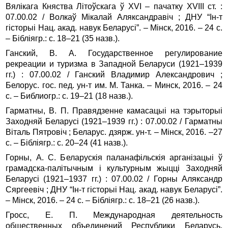
Вялікага Княства Літоўскага ў XVI – пачатку XVIII ст. :
07.00.02 / Волкаў Мікалай Аляксандравіч ; ДНУ “Ін‑т
гісторыі Нац. акад. навук Беларусі”. – Мінск, 2016. – 24 с.
– Бібліягр.: с. 18–21 (35 назв.).
Ганский, В. А. Государственное регулирование
рекреации и туризма в Западной Беларуси (1921–1939
гг.) : 07.00.02 / Ганский Владимир Александрович ;
Белорус. гос. пед. ун‑т им. М. Танка. – Минск, 2016. – 24
с. – Библиогр.: с. 19–21 (18 назв.).
Гарматны, В. П. Правядзенне камасацыі на тэрыторыі
Заходняй Беларусі (1921–1939 гг.) : 07.00.02 / Гарматны
Віталь Пятровіч ; Беларус. дзярж. ун‑т. – Мінск, 2016. –27
с. – Бібліягр.: с. 20–24 (41 назв.).
Горны, А. С. Беларускія паланафільскія арганізацыі ў
грамадска-палітычным і культурным жыцці Заходняй
Беларусі (1921–1937 гг.) : 07.00.02 / Горны Аляксандр
Сяргеевіч ; ДНУ “Ін‑т гісторыі Нац. акад. навук Беларусі”.
– Мінск, 2016. – 24 с. – Бібліягр.: с. 18–21 (26 назв.).
Гросс, Е. П. Международная деятельность
общественных объединений Республики Беларусь.