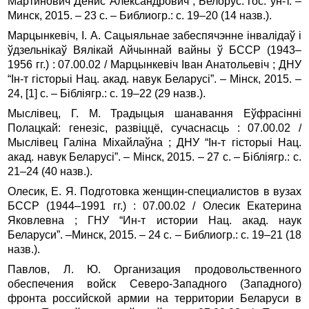
Мартинович Денис Александрович ; Белорус. гос. ун‑т. –
Минск, 2015. – 23 с. – Библиогр.: с. 19–20 (14 назв.).
Марцынкевіч, І. А. Сацыяльнае забеспячэнне інвалідаў і
ўдзельнікаў Вялікай Айчыннай вайны ў БССР (1943–
1956 гг.) : 07.00.02 / Марцынкевіч Іван Анатольевіч ; ДНУ
“Ін‑т гісторыі Нац. акад. навук Беларусі”. – Мінск, 2015. –
24, [1] с. – Бібліягр.: с. 19–22 (29 назв.).
Мыслівец, Г. М. Традыцыя шанавання Еўфрасінні
Полацкай: генезіс, развіццё, сучаснасць : 07.00.02 /
Мыслівец Галіна Міхайлаўна ; ДНУ “Ін‑т гісторыі Нац.
акад. навук Беларусі”. – Мінск, 2015. – 27 с. – Бібліягр.: с.
21–24 (40 назв.).
Олесик, Е. Я. Подготовка женщин-специалистов в вузах
БССР (1944–1991 гг.) : 07.00.02 / Олесик Екатерина
Яковлевна ; ГНУ “Ин-т истории Нац. акад. наук
Беларуси”. –Минск, 2015. – 24 с. – Библиогр.: с. 19–21 (18
назв.).
Павлов, Л. Ю. Организация продовольственного
обеспечения войск Северо-Западного (Западного)
фронта российской армии на территории Беларуси в