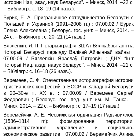
истории Нац. акад. наук Беларуси”. – Минск, 2014. –22 с.
– Библиогр.: с. 18–19 (14 назв.).
Бурик, Е. А. Приграничное сотрудничество Беларуси с
Польшей и Украиной (1991–2008 гг.) : 07.00.02 / Бурик
Елена Алексеевна ; Белорус. гос. ун‑т. – Минск, 2014. –
24 с. – Библиогр.: с. 20–21 (14 назв.).
Бязлепкін, Я. П. Гістарыяграфія ЗША і Вялікабрытаніі па
гісторыі Беларусі перыяду Вялікай Айчыннай вайны :
07.00.09 / Бязлепкін Яраслаў Пятровіч ; ДНУ “Ін‑т
гісторыі Нац. акад. навук Беларусі”. – Мінск, 2014. –21 с.
– Бібліягр.: с. 16–18 (26 назв.).
Веремеев, С. Ф. Отечественная историография истории
христианских конфессий в БССР и Западной Беларуси
в 20–30-е гг. XX в. : 07.00.09 / Веремеев Сергей
Фёдорович ; Белорус. гос. пед. ун‑т им. М. Танка. –
Минск, 2014. – 22 с. – Библиогр.: с. 17–19 (17 назв.)
Веремейчик, А. Е. Несвижская ординация Радзивиллов
(1586–1814 гг.): формирование территории,
административное управление и социально-
экономическое развитие : 07.00.02 / Веремейчик Алина