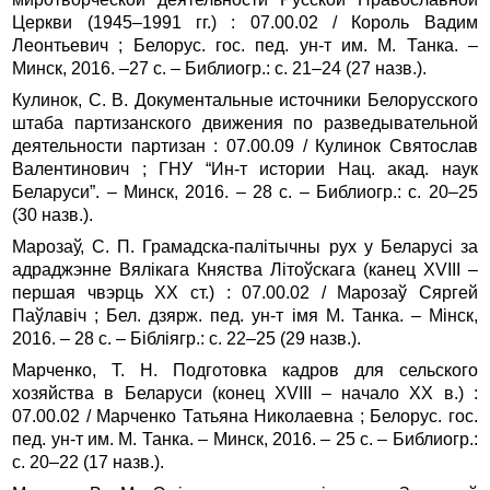
Церкви (1945–1991 гг.) : 07.00.02 / Король Вадим
Леонтьевич ; Белорус. гос. пед. ун‑т им. М. Танка. –
Минск, 2016. –27 с. – Библиогр.: с. 21–24 (27 назв.).
Кулинок, С. В. Документальные источники Белорусского
штаба партизанского движения по разведывательной
деятельности партизан : 07.00.09 / Кулинок Святослав
Валентинович ; ГНУ “Ин-т истории Нац. акад. наук
Беларуси”. – Минск, 2016. – 28 с. – Библиогр.: с. 20–25
(30 назв.).
Марозаў, С. П. Грамадска-палітычны рух у Беларусі за
адраджэнне Вялікага Княства Літоўскага (канец XVIII –
першая чвэрць XX ст.) : 07.00.02 / Марозаў Сяргей
Паўлавіч ; Бел. дзярж. пед. ун‑т імя М. Танка. – Мінск,
2016. – 28 с. – Бібліягр.: с. 22–25 (29 назв.).
Марченко, Т. Н. Подготовка кадров для сельского
хозяйства в Беларуси (конец XVIII – начало XX в.) :
07.00.02 / Марченко Татьяна Николаевна ; Белорус. гос.
пед. ун‑т им. М. Танка. – Минск, 2016. – 25 с. – Библиогр.:
с. 20–22 (17 назв.).