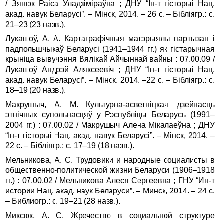
/ Зянюк Раіса Уладзіміраўна ; ДНУ “Ін‑т гісторыі Нац.
акад. навук Беларусі”. – Мінск, 2014. – 26 с. – Бібліягр.: с.
21–23 (23 назв.).
Лукашоў, А. А. Картаграфічныя матэрыялы партызан і
падпольшчыкаў Беларусі (1941–1944 гг.) як гістарычная
крыніца вывучэння Вялікай Айчыннай вайны : 07.00.09 /
Лукашоў Андрэй Аляксеевіч ; ДНУ “Ін‑т гісторыі Нац.
акад. навук Беларусі”. – Мінск, 2014. –22 с. – Бібліягр.: с.
18–19 (20 назв.).
Макрушыч, А. М. Культурна-асветніцкая дзейнасць
этнічных супольнасцяў у Рэспубліцы Беларусь (1991–
2004 гг.) : 07.00.02 / Макрушыч Алена Мікалаеўна ; ДНУ
“Ін‑т гісторыі Нац. акад. навук Беларусі”. – Мінск, 2014. –
22 с. – Бібліягр.: с. 17–19 (18 назв.).
Мельникова, А. С. Трудовики и народные социалисты в
общественно-политической жизни Беларуси (1906–1918
гг.) : 07.00.02 / Мельникова Алеся Сергеевна ; ГНУ “Ин-т
истории Нац. акад. наук Беларуси”. – Минск, 2014. – 24 с.
– Библиогр.: с. 19–21 (28 назв.).
Миксюк, А. С. Жречество в социальной структуре