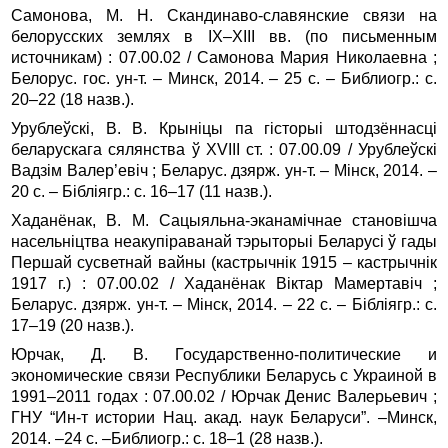
Самонова, М. Н. Скандинаво-славянские связи на
белорусских землях в IX–XIII вв. (по письменным
источникам) : 07.00.02 / Самонова Мария Николаевна ;
Белорус. гос. ун‑т. – Минск, 2014. – 25 с. – Библиогр.: с.
20–22 (18 назв.).
Урублеўскі, В. В. Крыніцы па гісторыі штодзённасці
беларускага сялянства ў XVIII ст. : 07.00.09 / Урублеўскі
Вадзім Валер’евіч ; Беларус. дзярж. ун‑т. – Мінск, 2014. –
20 с. – Бібліягр.: с. 16–17 (11 назв.).
Хаданёнак, В. М. Сацыяльна-эканамічнае становішча
насельніцтва неакупіраванай тэрыторыі Беларусі ў гады
Першай сусветнай вайны (кастрычнік 1915 – кастрычнік
1917 г.) : 07.00.02 / Хаданёнак Віктар Мамертавіч ;
Беларус. дзярж. ун‑т. – Мінск, 2014. – 22 с. – Бібліягр.: с.
17–19 (20 назв.).
Юрчак, Д. В. Государственно-политические и
экономические связи Республики Беларусь с Украиной в
1991–2011 годах : 07.00.02 / Юрчак Денис Валерьевич ;
ГНУ “Ин-т истории Нац. акад. наук Беларуси”. –Минск,
2014. –24 с. –Библиогр.: с. 18–1 (28 назв.).