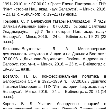
1991–2010 гг. : 07.00.02 / Гросс Елена Ппетровна ; ГНУ
“Ин-т истории Нац. акад. наук Беларуси”. – Минск, 2016.
– 23, [1] с. –Библиогр.: с. 19–21 (19 назв.).
Грыбава, С. У. Беларускія татары напярэдадні і ў гады
Вялікай Айчыннай вайны : 07.00.02 / Грыбава Святлана
Уладзіміраўна ; ДНУ “Ін‑т гісторыі Нац. акад. навук
Беларусі”. – Мінск, 2016. – 24 с. – Бібліягр.: с. 19–21 (23
назв.).
Диханова-Внуковская, Л. А. Миссионерская
деятельность иезуитов в Индии и на Дальнем Востоке :
07.00.03 / Диханова-Внуковская Любовь Андреевна ;
Белорус. гос. ун‑т. – Минск, 2016. – 23 с. – Библиогр.: с.
19–20 (11 назв.).
Довгяло, Н. В. Конфессиональная политика в
Белорусской ССР в 1921–1939 гг. : 07.00.02 / Довгяло
Наталья Викторовна ; ГНУ “Ин-т истории Нац. акад. наук
Беларуси”. –Минск, 2016. – 24 с. – Библиогр.: с. 20–21 (14
назв.).
Король, В. Л. Участие белорусских епархий в
миротворческой деятельности Русской Православной