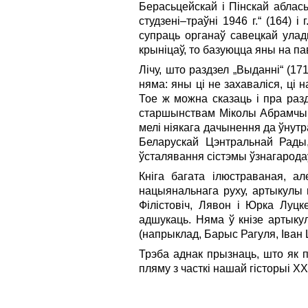
Берасьцейскай і Пінскай аблась
студзені–траўні 1946 г.“ (164)
супраць органаў савецкай улад
крыніцаў, то базуюцца яны на п
Лічу, што раздзел „Выданні“ (17
няма: яны ці не захаваліся, ці 
Тое ж можна сказаць і пра раз
старшынствам Міколы Абрамчыка
мелі ніякага дачынення да ўнут
Беларускай Цэнтральнай Рады,
ўсталявання сістэмы ўзнагарода
Кніга багата ілюстраваная, а
нацыянальнага руху, артыкулы 
Філістовіч, Лявон і Юрка Луцк
адшукаць. Няма ў кнізе артыку
(напрыклад, Барыс Рагуля, Іван 
Трэба аднак прызнаць, што як 
пляму з часткі нашай гісторыі ХХ 