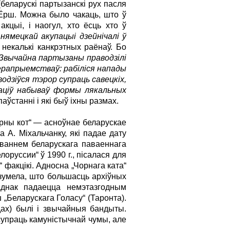
(беларускі партызанскі рух пасля
Ёрш. Можна было чакаць, што ў
акцыі, і наогул, хто ёсць хто ў
ямецкай акупацыі дзейнічалі ў
 некалькі канкрэтных раёнаў. Бо
Звычайна партызаны праводзілі
ерапрыемстваў: рабіліся напады
одзіўся тэрор супраць савецкіх,
праціў набываў формы лякальных
аўстанні і які быў іхны размах.
орны кот“ — асноўнае беларускае
А. Міхальчанку, які падае дату
аваннем беларускага паваеннага
оруссии“ ў 1990 г., пісалася для
факцікі. Адносна „Чорнага ката“
азумела, што большасць архіўных
днак падаецца немэтазгодным
„Беларускага Голасу“ (Таронта).
дах) былі і звычайныя бандыты.
супраць камуністычнай чумы, але