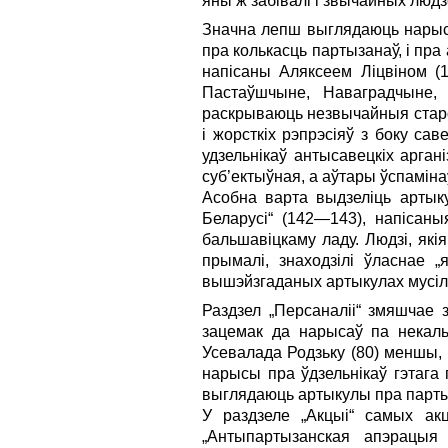
яны ж забівалі і звычайных людз
Значна лепш выглядаюць нарысы 
пра колькасць партызанаў, і пра
напісаны Аляксеем Ліцвіном (
Пастаўшчыне, Наваградчыне,
раскрываюць незвычайныя старо
і жорсткіх рэпрэсіяў з боку са
удзельнікаў антысавецкіх арга
суб’ектыўная, а аўтары ўспаміна
Асобна варта выдзеліць артыкул
Беларусі“ (142—143), напісаны
бальшавіцкаму ладу. Людзі, якія
прымалі, знаходзілі ўласнае „
вышэйзгаданых артыкулах мусіл
Раздзел „Персаналіі“ змяшчае 
зацемак да нарысаў па некальк
Усевалада Родзьку (80) меншы,
нарысы пра ўдзельнікаў гэтага 
выглядаюць артыкулы пра парты
У раздзеле „Акцыі“ самых акц
„Антыпартызанская апэрацыя 