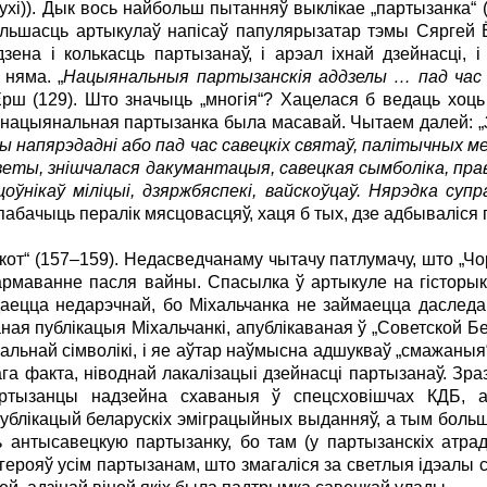
ухі)). Дык вось найбольш пытанняў выклікае „партызанка“ 
ольшасць артыкулаў напісаў папулярызатар тэмы Сяргей 
ена і колькасць партызанаў, і арэал іхнай дзейнасці, і 
 няма. „
Нацыянальныя партызанскія аддзелы … пад час н
Ёрш (129). Што значыць „многія“? Хацелася б ведаць хоць
нацыянальная партызанка была масавай. Чытаем далей: „
 напярэдадні або пад час савецкіх святаў, палітычных м
веты, знішчалася дакумантацыя, савецкая сымболіка, прав
ўнікаў міліцыі, дзяржбяспекі, вайскоўцаў. Нярэдка су
 пабачыць пералік мясцовасцяў, хаця б тых, дзе адбываліся п
от“ (157–159). Недасведчанаму чытачу патлумачу, што „Ч
маванне пасля вайны. Спасылка ў артыкуле на гісторыка 
 здаецца недарэчнай, бо Міхальчанка не займаецца даслед
ная публікацыя Міхальчанкі, апублікаваная ў „Советской Бел
льнай сімволікі, і яе аўтар наўмысна адшукваў „смажаныя“ 
ага факта, ніводнай лакалізацыі дзейнасці партызанаў. Зр
артызанцы надзейна схаваныя ў спецсховішчах КДБ, а
блікацый беларускіх эміграцыйных выданняў, а тым больш 
 антысавецкую партызанку, бо там (у партызанскіх атра
герояў усім партызанам, што змагаліся за светлыя ідэалы 