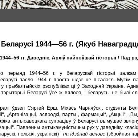
 Беларусі 1944—56 г. (Якуб Наваградц
1944–56 гг. Даведнік. Архіў найноўшай гісторыі / Пад р
 бо перыяд 1944–56 г. у беларускай гісторыі цалкам
ларусі пасля 1944 г. проста нідзе не пісалася. Мусім п
 у прыбалтыйскіх рэспубліках ці ў Заходняй Украіне. Адна
 тэрыторыі Беларусі ўсё ж вялося, і беларусы не былі 
.
бралі ўдзел Сяргей Ёрш, Міхась Чарняўскі, студэнты Бела
“, „Арганізацыі, асяродкі, партыі, фармацыі“, „Акцыі“, „Вы
фіка антысавецкага супраціву ў Беларусі вымушае звярну
рмацыі“. Паваенны антыкамуністычны рух у даведніку класі
ларускі, польскі, украінскі) і
па ідэйнай аснове
(збройная па