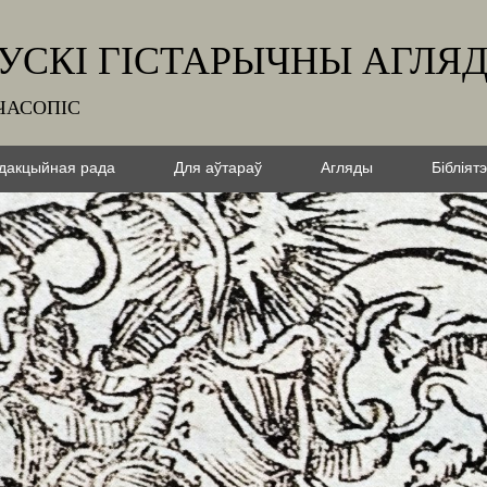
УСКІ ГІСТАРЫЧНЫ АГЛЯ
ЧАСОПІС
дакцыйная рада
Для аўтараў
Агляды
Бібліят