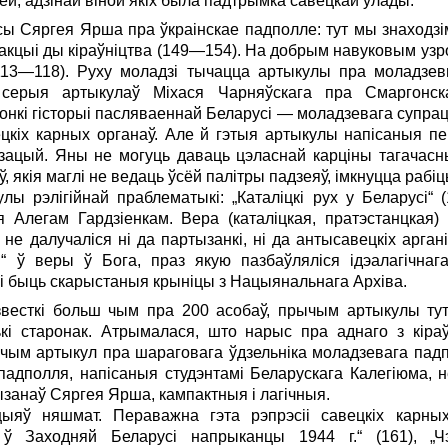
ей, адзінай віной якіх была падтрымка савецкай улады.
Сяргея Ярша пра ўкраінскае падполле: тут мы знаходзім з
 акцыі ды кіраўніцтва (149—154). На добрым навуковым узр
113—118). Руху моладзі тычацца артыкулы пра моладзев
 серыя артыкулаў Міхася Чарняўскага пра Смаргонск
нкі гісторыі пасляваеннай Беларусі — моладзевага супрац
вецкіх карных органаў. Але й гэтыя артыкулы напісаныя 
нізацый. Яны не могуць даваць цэласнай карціны тагачасн
ў, якія маглі не ведаць ўсёй палітры падзеяў, імкнуцца раб
ы рэлігійнай праблематыкі: „Каталіцкі рух у Беларусі“ 
я Алегам Гардзіенкам. Вера (каталіцкая, пратэстанцкая)
 не далучаліся ні да партызанкі, ні да антысавецкіх арга
я“ ў веры ў Бога, праз якую пазбаўляліся ідэалагічнаг
і быць скарыстаныя крыніцы з Нацыянальнага Архіва.
звесткі больш чым пра 200 асобаў, прычым артыкулы ту
і старонак. Атрымалася, што нарыс пра аднаго з кіраўн
 чым артыкул пра шараговага ўдзельніка моладзевага пад
падполля, напісаныя студэнтамі Беларускага Калегіюма, н
занаў Сяргея Ярша, кампактныя і лагічныя.
ыяў няшмат. Пераважна гэта рэпрэсіі савецкіх карны
ў Заходняй Беларусі напрыканцы 1944 г.“ (161), „Ч