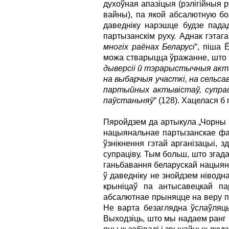
духоўная апазіцыя (рэлігійныя р
вайны), па якой абсалютную б
даведніку нарэшце будзе пададз
партызанскім руху. Аднак гэтага
многіх раёнах Беларусі
“, піша 
можа стварыцца ўражанне, што 
дыверсіі й тэрарыстычныя акты
на выбарчыя участкі, на сельса
партыйных актывістаў, супрацо
паўстаньняў
“ (128). Хацелася б
Пяройдзем да артыкула „Чорны к
нацыянальнае партызанскае фар
ўзнікнення гэтай арганізацыі,
супраціву. Тым больш, што згада
ганьбавання беларускай нацыяна
ў даведніку не знойдзем ніводн
крыніцаў па антысавецкай п
абсалютнае прыняцце на веру пу
Не варта безаглядна ўслаўляць
Выходзіць, што мы надаем ранг 