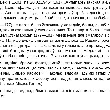
цёх з 15.01. па 20.02.1945“ (161), „Антыпартызанская ак
 і г.д. Ёсць інфармацыя пра дэсанты дыверсійных групаў у
ы. Але таксама і да гэтых матэрыялаў трэба адносіцца 
аведамленнях у эміграцыйнай прэсе, а значыць, не пазбаў
1—177) не варта было ўключаць у даведнік, бо выданняў, я
надзейна схаваныя ў спецсховішчах. То ці варта было піса
дзел „Узнагароды“ (179—181), уведзеныя для змагароў з
. На маю думку, эмігранты маглі далёка ад Радзімы расп
ранага жыцця краіны. Паказальны ў гэтым плане прыклад Ра
 які быццам узнагароджваў на эміграцыі медалямі і зв
ў трэба ставіцца крытычна. Рэальная каштоўнасць дадзены
ле надзіва бракуе фотаздымкаў некаторых значных дзея
пра якіх падаюцца: гэта Васіль Супрун, Антон Сокал–Куты
евічы, Зміцер Касмовіч. Наколькі вядома, здымкі гэтых 
лаў пра некаторых асобаў, хоць дадзеная спасылка на тое
Шынько, Міхась Ганько).
першы досвед падобнага выдання кніга мае вялікае значэ
ст.