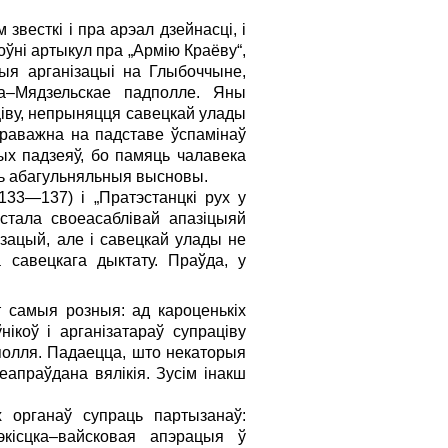
весткі і пра арэал дзейнасці, і
оўні артыкул пра „Армію Краёву“,
ыя арганізацыі на Глыбоччыне,
а–Мядзельскае падполле. Яны
іву, непрыняцця савецкай улады
пераважна на падставе ўспамінаў
ых падзеяў, бо памяць чалавека
іць абагульняльныя высновы.
(133—137) і „Пратэстанцкі рух у
 стала своеасаблівай апазіцыяй
нізацый, але і савецкай улады не
а савецкага дыктату. Праўда, у
т самыя розныя: ад кароценькіх
ікоў і арганізатараў супраціву
полля. Падаецца, што некаторыя
еапраўдана вялікія. Зусім інакш
х органаў супраць партызанаў:
экісцка–вайсковая апэрацыя ў