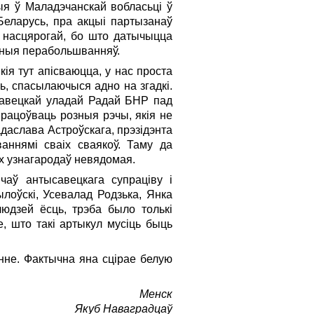
цыя ў Маладэчанскай вобласьці ў
 Беларусь, пра акцыі партызанаў
з насцярогай, бо што датычыцца
леныя перабольшванняў.
кія тут апісваюцца, у нас проста
ць, спасылаючыся адно на згадкі.
 савецкай уладай Радай БНР пад
рацоўваць розныя рэчы, якія не
даслава Астроўскага, прэзідэнта
аннямі сваіх сваякоў. Таму да
х узнагародаў невядомая.
чаў антысавецкага супраціву і
лоўскі, Усевалад Родзька, Янка
людзей ёсць, трэба было толькі
, што такі артыкул мусіць быць
нне. Фактычна яна сцірае белую
Менск
Якуб Наваградцаў