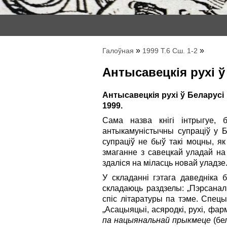
»
»
Галоўная
1999 Т.6 Сш. 1-2
Антысавецкія рухі ў
Антысавецкія рухі ў Беларусі 
1999.
Сама назва кнігі інтрыгуе,
антыкамуністычны супраціў у Бе
супраціў не быў такі моцны, як
змаганне з савецкай уладай на
здаліся на міласць новай уладзе
У складанні гэтага даведніка 
складаюць раздзелы: „Пэрсаналіі
спіс літаратуры па тэме. Спецы
„Асацыяцыі, асяродкі, рухі, фа
па нацыянальнай прыкмеце
(бе