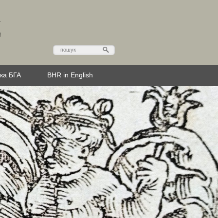
Д
эка БГА
BHR in English