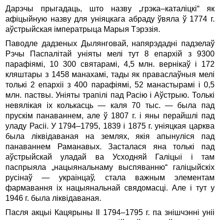
Дарэчы прыгадаць, што назву „грэка–каталіцкі“ як
афіцыйную назву для уніяцкага абраду ўвяла ў 1774 г.
аўстрыйская імператрыца Марыя Тэрэзія.
Паводле дадзеных Дылянговай, напярэдадні падзелаў
Рэчы Паспалітай уніяты мелі тут 8 епархій з 9300
парафіямі, 10 300 святарамі, 4,5 млн. вернікаў і 172
кляштары з 1458 манахамі, тады як праваслаўныя мелі
толькі 2 епархіі з 400 парафіямі, 52 манастырамі і 0,5
млн. паствы. Уніяты трапілі пад Расію і Аўстрыю. Толькі
невялікая іх колькасць — каля 70 тыс. — была пад
прускім панаваннем, але ў 1807 г. і яны перайшлі пад
уладу Расіі. У 1794–1795, 1839 і 1875 г. уніяцкая царква
была ліквідаваная на землях, якія апынуліся пад
панаваннем Раманавых. Засталася яна толькі пад
аўстрыйскай уладай ва Усходняй Галіцыі і там
паспрыяла „нацыянальнаму выспяванню“ галіцыйскіх
русінаў — украінцаў, стала важным элементам
фармавання іх нацыянальнай свядомасці. Але і тут у
1946 г. была ліквідаваная.
Пасля акцыі Кацярыны II 1794–1795 г. па знішчэнні уніі