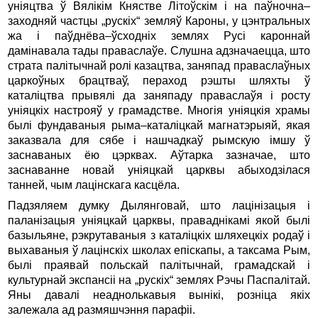
уніяцтва ў Вялікім Княстве Літоўскім і на паўночна–
заходняй частцы „рускіх“ земляў Кароны, у цэнтральных
жа і паўднёва–ўсходніх землях Русі кароннай
дамінавала тады праваслаўе. Слушна адзначаецца, што
страта палітычнай ролі казацтва, заняпад праваслаўных
царкоўных брацтваў, пераход рэшты шляхты ў
каталіцтва прывялі да заняпаду праваслаўя і росту
уніяцкіх настрояў у грамадстве. Многія уніяцкія храмы
былі фундаваныя рыма–каталіцкай магнатэрыяй, якая
заказвала для сябе і нашчадкаў рымскую імшу ў
заснаваных ёю цэрквах. Аўтарка зазначае, што
заснаванне новай уніяцкай царквы абыходзілася
танней, чым лацінскага касцёла.
Падзяляем думку Дылянговай, што лацінізацыя і
паланізацыя уніяцкай царквы, праваднікамі якой былі
базыльяне, рэкрутаваныя з каталіцкіх шляхецкіх родаў і
выхаваныя ў лацінскіх школах епіскапы, а таксама Рым,
былі праявай польскай палітычнай, грамадскай і
культурнай экспансіі на „рускіх“ землях Рэчы Паспалітай.
Яны давалі неаднолькавыя вынікі, розніца якіх
залежала ад размяшчэння парафіі.