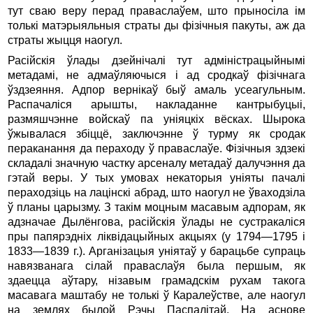
тут сваю веру перад праваслаўем, што прыносіла ім
толькі матэрыяльныя страты ды фізічныя пакуты, аж да
страты жыцця наогул.
Расійскія ўлады дзейнічалі тут адміністрацыйнымі
метадамі, не адмаўляючыся і ад сродкаў фізічнага
ўздзеяння. Адпор вернікаў быў амаль усеагульным.
Распачаліся арышты, накладанне кантрыбуцыі,
размяшчэнне войскаў па уніяцкіх вёсках. Шырока
ўжывалася збіццё, заключэнне ў турму як сродак
пераканання да пераходу ў праваслаўе. Фізічныя здзекі
складалі значную частку арсеналу метадаў далучэння да
гэтай веры. У тых умовах некаторыя уніяты пачалі
пераходзіць на лацінскі абрад, што наогул не ўваходзіла
ў планы царызму. З такім моцным масавым адпорам, як
адзначае Дылёнгова, расійскія ўлады не сустракаліся
пры папярэдніх ліквідацыйных акцыях (у 1794—1795 і
1833—1839 г.). Арганізацыя уніятаў у барацьбе супраць
навязванага сілай праваслаўя была першым, як
здаецца аўтару, нізавым грамадскім рухам такога
масавага маштабу не толькі ў Каралеўстве, але наогул
на землях былой Рэчы Паспалітай. На аснове