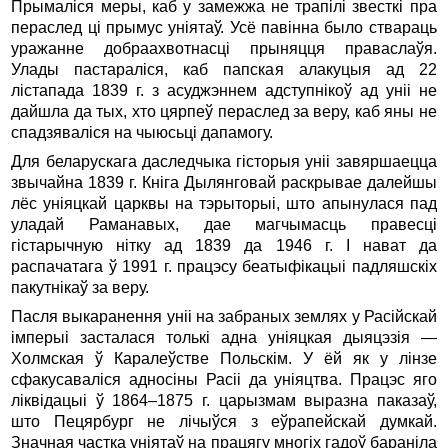
Прымаліся меры, каб у замежжа не трапілі звесткі пра
пераслед ці прымус уніятаў. Усё павінна было ствараць
уражанне добраахвотнасці прыняцця праваслаўя.
Улады пастараліся, каб папская алакуцыя ад 22
лістапада 1839 г. з асуджэннем адступнікоў ад уніі не
дайшла да тых, хто цярпеў пераслед за веру, каб яны не
спадзяваліся на чыюсьці дапамогу.
Для беларускага даследчыка гісторыя уніі завяршаецца
звычайна 1839 г. Кніга Дылянговай раскрывае далейшы
лёс уніяцкай царквы на тэрыторыі, што апынулася пад
уладай Раманавых, дае магчымасць правесці
гістарычную нітку ад 1839 да 1946 г. І нават да
распачатага ў 1991 г. працэсу беатыфікацыі падляшскіх
пакутнікаў за веру.
Пасля выкаранення уніі на забраных землях у Расійскай
імперыі засталася толькі адна уніяцкая дыяцэзія —
Холмская ў Каралеўстве Польскім. У ёй як у лінзе
сфакусаваліся адносіны Расіі да уніяцтва. Працэс яго
ліквідацыі ў 1864–1875 г. царызмам выразна паказаў,
што Пецярбург не лічыўся з еўрапейскай думкай.
Значная частка уніятаў на працягу многіх гадоў бараніла