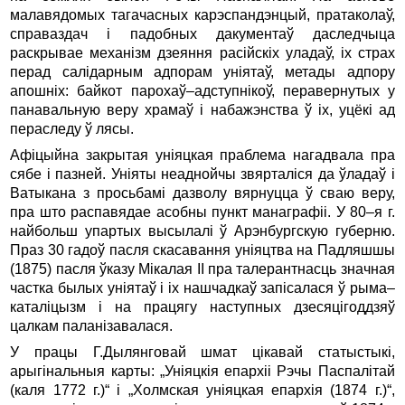
малавядомых тагачасных карэспандэнцый, пратаколаў,
справаздач і падобных дакументаў даследчыца
раскрывае механізм дзеяння расійскіх уладаў, іх страх
перад салідарным адпорам уніятаў, метады адпору
апошніх: байкот парохаў–адступнікоў, перавернутых у
панавальную веру храмаў і набажэнства ў іх, уцёкі ад
пераследу ў лясы.
Афіцыйна закрытая уніяцкая праблема нагадвала пра
сябе і пазней. Уніяты неаднойчы звярталіся да ўладаў і
Ватыкана з просьбамі дазволу вярнуцца ў сваю веру,
пра што распавядае асобны пункт манаграфіі. У 80–я г.
найбольш упартых высылалі ў Арэнбургскую губерню.
Праз 30 гадоў пасля скасавання уніяцтва на Падляшшы
(1875) пасля ўказу Мікалая ІІ пра талерантнасць значная
частка былых уніятаў і іх нашчадкаў запісалася ў рыма–
каталіцызм і на працягу наступных дзесяцігоддзяў
цалкам паланізавалася.
У працы Г.Дылянговай шмат цікавай статыстыкі,
арыгінальныя карты: „Уніяцкія епархіі Рэчы Паспалітай
(каля 1772 г.)“ і „Холмская уніяцкая епархія (1874 г.)“,