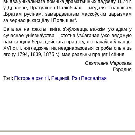
выява унікальнага помніка драматычных падзеяў 1874 г.
у Дрэлёве, Пратуліне і Палюбічах — медаля з надпісам
„Братам русінам, замардаваным маскоўскім царызмам
за вернасць касцёлу і Польшчы“.
Багатая на факты, кніга з’яўляецца важкім укладам у
сучаснае уніязнаўства і істотна ўзбагачае ўжо вядомую
нам карціну берасцейскага працэсу, які пачаўся ў канцы
XVI ст. і, нягледзячы на неаднаразовыя спробы спыніць
яго (у 1794, 1839, 1875 г.), мае рэальны працяг і сёння.
Святлана
Марозава
Горадня
Тэгі:
Гісторыя рэлігіі
,
Рэцэнзіі
,
Рэч Паспалітая