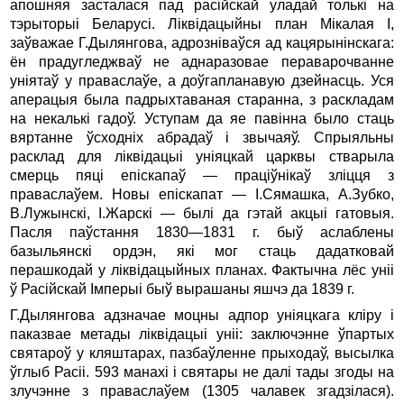
апошняя засталася пад расійскай уладай толькі на
тэрыторыі Беларусі. Ліквідацыйны план Мікалая I,
заўважае Г.Дылянгова, адрозніваўся ад кацярынінскага:
ён прадугледжваў не аднаразовае пераварочванне
уніятаў у праваслаўе, а доўгапланавую дзейнасць. Уся
аперацыя была падрыхтаваная старанна, з раскладам
на некалькі гадоў. Уступам да яе павінна было стаць
вяртанне ўсходніх абрадаў і звычаяў. Спрыяльны
расклад для ліквідацыі уніяцкай царквы стварыла
смерць пяці епіскапаў — праціўнікаў зліцця з
праваслаўем. Новы епіскапат — І.Сямашка, А.Зубко,
В.Лужынскі, І.Жарскі — былі да гэтай акцыі гатовыя.
Пасля паўстання 1830—1831 г. быў аслаблены
базыльянскі ордэн, які мог стаць дадатковай
перашкодай у ліквідацыйных планах. Фактычна лёс уніі
ў Расійскай Імперыі быў вырашаны яшчэ да 1839 г.
Г.Дылянгова адзначае моцны адпор уніяцкага кліру і
паказвае метады ліквідацыі уніі: заключэнне ўпартых
святароў у кляштарах, пазбаўленне прыходаў, высылка
ўглыб Расіі. 593 манахі і святары не далі тады згоды на
злучэнне з праваслаўем (1305 чалавек згадзілася).