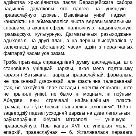
адзінства хрысціянства пасля Берасцейскага сабора
надышоў дадатковы яго падзел на уніяцкую і
праваслаўную цэрквы. Выкліканы уніяй падзел і
канфлікты не абмежаваліся чыста веравызнавальнымі
справамі, а ахапілі сферы палітычную, нацыянальную,
грамадскую, культурную. Дагматычныя разыходжанні
адыходзілі на другі план, а на першы высоўваліся, у
залежнасці ад абставінаў, часам адзін з пералічаных
фактараў, часам усе разам.
Трэба прызнаць справядлівай думку даследчыцы, што
становішча уніяцкай царквы, якая мела падтрымку
караля і Ватыкана, і царквы праваслаўнай, фармальна
не прызнанай дзяржавай, але фактычна талераванай
(так, бо захоўвалі свае пасады і маёнткі епіскапы, што
не прынялі унію), не было ні моцным, ні пэўным.
Абедзве яны страчвалі найвышэйшыя пласты
грамадства і ўсё больш станавіліся „хлопскімі“. 1635 г.
зацвердзіў падзел усходняй царквы на дзве легальныя і
раўнапраўныя Кіеўскія мітраполіі — уніяцкую і
праваслаўную. Пры канцы XVII ст. уніяцкая мела 7
епархій, праваслаўная — 6. Усталявалася перавага