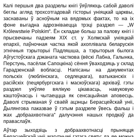
Калі першыя два раздзелы кнігі ўяўляюць сабой даволі
беглы агляд трохсотгадовай гісторыі уніяцкай царквы,
заснаваны ў асноўным на вядомых фактах, то на іх
фоне выгадна адрозніваецца трэці раздзел — „W
Królewstwie Polskim“. Ён складае больш за палову кнігі і
прысвечаны падзеям ХІХ ст. у Холмскай уніяцкай
епархіі, паўночная частка якой ахоплівала беларускія
этнічныя тэрыторыі Падляшша, а тэрыторыя былога
Аўгустоўскага дэканата часткова (вёскі Лабна, Галынка,
Перстунь, пасёлак Сапоцкіна) сёння ўваходзяць у склад
Гарадзенскай вобласці. Напісаны на дакументах
польскіх (люблінскага, седлецкага), ватыканскіх і
расійскіх (пецярбургскага і маскоўскага) архіваў, гэты
раздзел уяўляе вялікую цікавасць, навуковую
каштоўнасць і чытаеццца як сенсацыйная аповесць.
Даволі стрыманая ў сваёй ацэнцы Берасцейскай уніі,
Дылянгова паказвае ў гэтым раздзеле ўвесь фальш і
жах „добраахвотнага“ далучэння нашых продкаў да
праваслаўя.
Аўтар зыходзіць з добраахвотнасці прыняцця
Берасцейскай уніі магутнымі гэтага свету: да яе можна