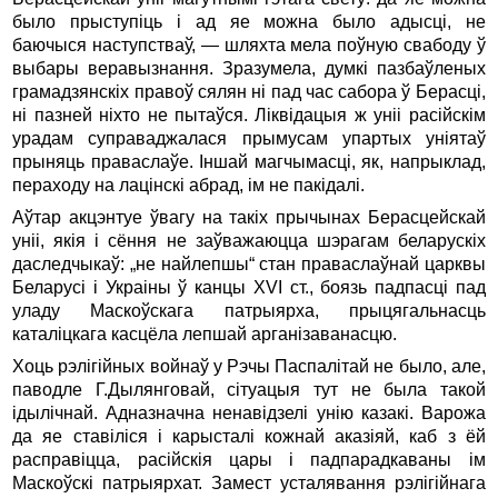
было прыступіць і ад яе можна было адысці, не
баючыся наступстваў, — шляхта мела поўную свабоду ў
выбары веравызнання. Зразумела, думкі пазбаўленых
грамадзянскіх правоў сялян ні пад час сабора ў Берасці,
ні пазней ніхто не пытаўся. Ліквідацыя ж уніі расійскім
урадам суправаджалася прымусам упартых уніятаў
прыняць праваслаўе. Іншай магчымасці, як, напрыклад,
пераходу на лацінскі абрад, ім не пакідалі.
Аўтар акцэнтуе ўвагу на такіх прычынах Берасцейскай
уніі, якія і сёння не заўважаюцца шэрагам беларускіх
даследчыкаў: „не найлепшы“ стан праваслаўнай царквы
Беларусі і Украіны ў канцы XVI ст., боязь падпасці пад
уладу Маскоўскага патрыярха, прыцягальнасць
каталіцкага касцёла лепшай арганізаванасцю.
Хоць рэлігійных войнаў у Рэчы Паспалітай не было, але,
паводле Г.Дылянговай, сітуацыя тут не была такой
ідылічнай. Адназначна ненавідзелі унію казакі. Варожа
да яе ставіліся і карысталі кожнай аказіяй, каб з ёй
расправіцца, расійскія цары і падпарадкаваны ім
Маскоўскі патрыярхат. Замест усталявання рэлігійнага