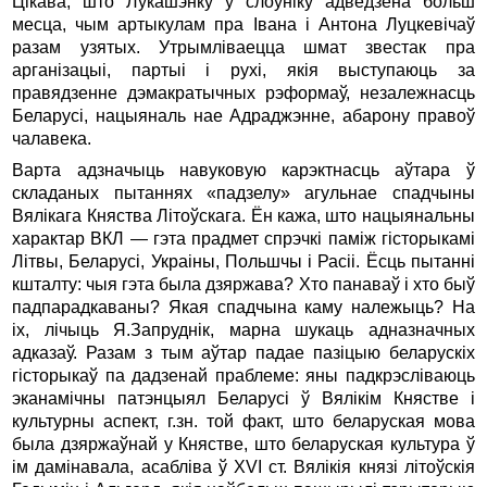
Цікава, што Лукашэнку ў слоўнiку адведзена больш
месца, чым артыкулам пра Iвана i Антона Луцкевiчаў
разам узятых. Утрымлiваецца шмат звестак пра
арганiзацыi, партыi i рухi, якiя выступаюць за
правядзенне дэмакратычных рэформаў, незалежнасць
Беларусi, нацыяналь нае Адраджэнне, абарону правоў
чалавека.
Варта адзначыць навуковую карэктнасць аўтара ў
складаных пытаннях «падзелу» агульнае спадчыны
Вялiкага Княства Лiтоўскага. Ён кажа, што нацыянальны
характар ВКЛ — гэта прадмет спрэчкi памiж гiсторыкамi
Літвы, Беларусi, Украiны, Польшчы i Расii. Ёсць пытанні
кшталту: чыя гэта была дзяржава? Хто панаваў i хто быў
падпарадкаваны? Якая спадчына каму належыць? На
іх, лічыць Я.Запруднiк, марна шукаць адназначных
адказаў. Разам з тым аўтар падае пазiцыю беларускiх
гiсторыкаў па дадзенай праблеме: яны падкрэслiваюць
эканамiчны патэнцыял Беларусi ў Вялiкiм Княстве i
культурны аспект, г.зн. той факт, што беларуская мова
была дзяржаўнай у Княстве, што беларуская культура ў
iм дамінавала, асаблiва ў XVI ст. Вялiкiя князi лiтоўскiя