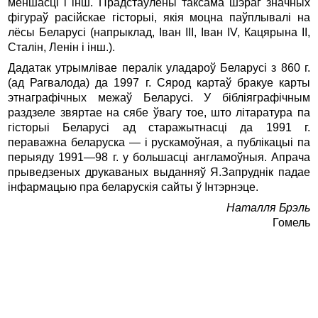
меншасцi i iнш. Прадстаўлены таксама шэраг значных
фiгураў расійскае гiсторыi, якiя моцна паўплывалi на
лёсы Беларусi (напрыклад, Iван III, Iван IV, Кацярына II,
Сталiн, Ленiн i iнш.).
Дадатак утрымлiвае пералiк уладароў Беларусi з 860 г.
(ад Рагвалода) да 1997 г. Сярод картаў бракуе карты
этнаграфiчных межаў Беларусi. У бiблiяграфiчным
раздзеле звяртае на сябе ўвагу тое, што лiтаратура па
гiсторыi Беларусi ад старажытнасцi да 1991 г.
пераважна беларуска — i рускамоўная, а публiкацыi па
перыяду 1991—98 г. у большасцi англамоўныя. Апрача
прыведзеных друкаваных выданняў Я.Запруднік падае
iнфармацыю пра беларускiя сайты ў Iнтэрнэце.
Наталля Брэль
Гомель