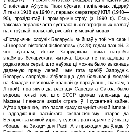
Станiслава Аўгуста Панятоўскага, палiтычных лiдэраў
Літвы з 1918 да 1940 г., першых сакратароў КПЛ (1940—
90), прэзiдэнтаў i прэм’ер-мiнiстраў (з 1990 г.). Ёсць
таксама пералiк часта сустраканых геаграфiчных назваў
на літоўскай, польскай, рускай i нямецкай мовах.
«Гiстарычны слоўнiк Беларусi» выйшаў у той жа серыі
«European historical dictionaries» (№28) гoдам пазней. З
яго аўтарам, Янкам Запруднiкам, няма патрэбы
знаёміць беларускага чытача. Цяжка не пагадзiцца з
рэдактарам серыi, што наўрад цi можна было выканаць
дадзеную працу лепей, чым гэта зрабiў Запруднік.
Беларусь сапраўды з’яўляецца для большасцi людзей
на Захадзе невядомай краiнай (у параўнаннi, скажам, з
Літвой), пра якую да распаду Савецкага Саюза было
вядома толькi тое, што БССР цалкам залежыць ад
Масквы i панесла цяжкiя страты ў ІІ сусветнай вайне.
Аўтар адзначае, што пасля краху камунiстычнай iмперыi
i адраджэння расійскага экспансiянiзму iнтарэс да
Беларусi за мяжой узрос у сувязi з разглядам яе ў якасцi
«брамы на Захад» для Расii. А з прыходам да ўлады ў