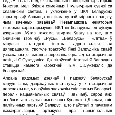
Гедымiн i Альгерд, якiя найбольш пашырылi тэрыторыю
Княства, мелi блiзкiя сямейныя i культурныя сувязi са
славянскiм светам, i ўключэнне ў ВКЛ беларускiх
тэрыторыяў бачыцца вынiкам хутчэй мiрнага працэсу,
чым ваенных заваёваў. Невыпадкова некаторыя
гiсторыкi характарызуюць ВКЛ як беларуска -лiтоўскую
дзяржаву. Аўтар таксама звяртае ўвагу на тое, што
значэнне тэрмiнаў «Русь», «Беларусь» i «Лiтва» ў
мiнулыя стагоддзi істотна адрозніваліся ад
цяперашняга. Увогуле трактоўкi Янкi Запруднiка сваёй
узважанасцю выгадна адрознiваюцца ад катэгарычнай
пазiцыі С.Сужэдэлiса. Да літоўскай гісторыі Я.Запруднiк
ставiцца намнога карэктней, чым С.Сужэдэлiс да
беларускай.
Апрача вядомых дзеячаў i падзеяў беларускай
мiнуўшчыны, дзяржаўных iнстытутаў у іх гiстарычнай
перспекты ве, у слоўнiку знаходзiм спiс святых Беларусi,
пералiк нацыянальных святаў i звычаяў, сярод якiх
асобныя артыкулы прысвечаны Купаллю i Дзядам, спiс
палiтычных партыяў Беларусi, што паўсталi з пачаткам
дэмакратызацыi, артыкулы пра нацыянальныя