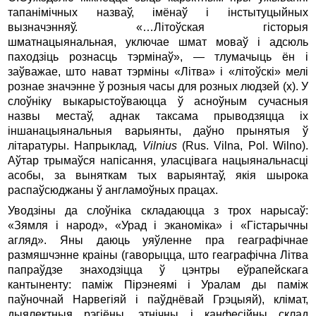
тапанiмiчных назваў, iмёнаў i iнстытуцыйных
вызначэнняў. «…Лiтоўская гiсторыя
шматнацыянальная, уключае шмат моваў i адсюль
паходзiць рознасць тэрмiнаў», — тлумачыць ён i
заўважае, што нават тэрмiны «Лiтва» i «лiтоўскi» мелi
рознае значэнне ў розныя часы для розных людзей (х). У
слоўнiку выкарыстоўваюцца ў асноўным сучасныя
назвы местаў, аднак таксама прыводзяцца іх
іншанацыянальныя варыянты, даўно прынятыя ў
лiтаратуры. Напрыклад,
Vilnius
(Rus. Vilna, Pol. Wilno).
Аўтар трымаўся напiсання, уласцiвага нацыянальнасцi
асобы, за выняткам тых варыянтаў, якія шырока
распаўсюджаны ў англамоўных працах.
Уводзiны да слоўнiка складаюцца з трох нарысаў:
«Зямля i народ», «Урад i эканомiка» i «Гiстарычны
агляд». Яны даюць уяўленне пра геаграфiчнае
размяшчэнне краiны (гаворыцца, што геаграфiчна Літва
папраўдзе знаходзiцца ў цэнтры еўрапейскага
кантыненту: памiж Пiрэнеямi i Уралам ды памiж
паўночнай Нарвегiяй i паўднёвай Грэцыяй), клiмат,
дыялектныя рэгiёны, этнiчны i канфесiйны склад