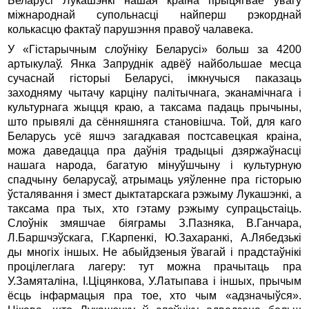
Беларусi Лукашэнкi нашая краiна прыцягвае ўвагу
мiжнароднай супольнасцi найперш рэкорднай
колькасцю фактаў парушэння правоў чалавека.
У «Гiстарычным слоўнiку Беларусi» больш за 4200
артыкулаў. Янка Запруднiк адвёў найбольшае месца
сучаснай гісторыі Беларусi, iмкнучыся паказаць
заходняму чытачу карцiну палiтычнага, эканамiчнага i
культурнага жыцця краю, а таксама падаць прычыны,
што прывялi да сённяшняга становішча. Той, для каго
Беларусь усё яшчэ загадкавая постсавецкая краiна,
можа даведацца пра даўнiя традыцыi дзяржаўнасцi
нашага народа, багатую мiнуўшчыну i культурную
спадчыну беларусаў, атрымаць уяўленне пра гiсторыю
ўсталявання i змест дыктатарскага рэжыму Лукашэнкi, а
таксама пра тых, хто гэтаму рэжыму супрацьстаiць.
Слоўнiк змяшчае біяграмы З.Пазняка, В.Ганчара,
Л.Баршчэўскага, Г.Карпенкі, Ю.Захаранкі, А.Лябедзькі
ды многiх iншых. Не абыйдзеныя ўвагай i прадстаўнiкi
процiлеглага лагеру: тут можна прачытаць пра
У.Замяталiна, I.Цiцянкова, У.Латыпава i iншых, прычым
ёсць iнфармацыя пра тое, хто чым «адзначыўся».