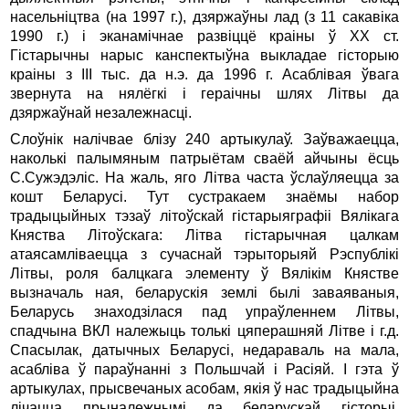
насельнiцтва (на 1997 г.), дзяржаўны лад (з 11 сакавiка
1990 г.) i эканамiчнае развiццё краiны ў ХХ ст.
Гiстарычны нарыс канспектыўна выкладае гiсторыю
краіны з ІІІ тыс. да н.э. да 1996 г. Асаблiвая ўвага
звернута на нялёгкі i гераiчны шлях Літвы да
дзяржаўнай незалежнасцi.
Слоўнiк налiчвае блiзу 240 артыкулаў. Заўважаецца,
наколькі палымяным патрыётам сваёй айчыны ёсць
С.Сужэдэлiс. На жаль, яго Літва часта ўслаўляецца за
кошт Беларусi. Тут сустракаем знаёмы набор
традыцыйных тэзаў літоўскай гiстарыяграфii Вялiкага
Княства Лiтоўскага: Лiтва гiстарычная цалкам
атаясамлiваецца з сучаснай тэрыторыяй Рэспублiкi
Літвы, роля балцкага элементу ў Вялiкiм Княстве
вызначаль ная, беларускiя землi былi заваяваныя,
Беларусь знаходзiлася пад упраўленнем Лiтвы,
спадчына ВКЛ належыць толькi цяперашняй Літве i г.д.
Спасылак, датычных Беларусi, недараваль на мала,
асаблiва ў параўнаннi з Польшчай i Расiяй. І гэта ў
артыкулах, прысвечаных асобам, якiя ў нас традыцыйна
лiчацца прыналежнымi да беларускай гiсторыi.