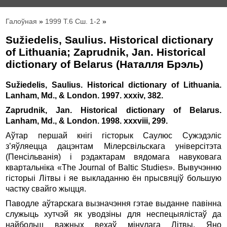
Галоўная
»
1999 Т.6 Сш. 1-2
»
Sužiedelis, Saulius. Historical dictionary
of Lithuania; Zaprudnik, Jan. Historical
dictionary of Belarus (Наталля Брэль)
Sužiedelis, Saulius. Historical dictionary of Lithuania.
Lanham, Md., & London. 1997. xxxiv, 382.
Zaprudnik, Jan. Historical dictionary of Belarus.
Lanham, Md., & London. 1998. xxxviii, 299.
Аўтар першай кнiгi гiсторык Саулюс Сужэдэлiс
з’яўляецца дацэнтам Мiлерсвiльскага унiверсiтэта
(Пенсiльванiя) і рэдактарам вядомага навуковага
квартальнiка «The Journal of Baltic Studies». Вывучэнню
гiсторыi Лiтвы i яе выкладанню ён прысвяцiў большую
частку свайго жыцця.
Паводле аўтарскага вызначэння гэтае выданне павiнна
служыць хутчэй як уводзiны для неспецыялiстаў да
найбольш важных вехаў мiнулага Літвы. Яно