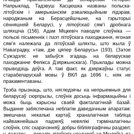
Напрыклад, Тадэвуш Касцюшка названы польска-
лiтоўскiм i амерыканскiм рэвалюцыйным лiдэрам,
народжаным на Берасцейшчыне, на тэрыторыi
сённяшняй Беларусi, у
лiтоўскай
сям’i дробнага
шляхцiча (156). Адам Мiцкевiч паводле слоўнiка —
польскi пicьменнiк i паэт лiтоўскага паходжання, ягоная
сям’я належала да лiтоўскай шляхты, што жыла ў
Наваградку, «там, дзе цяпер Беларусь» (193). (Затое
Сужэдэлiс не забыўся згадаць на беларускае
паходжанне Фелікса Дзяржынскага). Прыклады можна
прыводзіць доўга. А такі факт, як дзяржаўны статус
старабеларускай мовы ў ВКЛ да 1696 г., нiяк не
пракаментаваны.
Трэба прызнаць, што, нягледзячы на непрыемныя для
беларусаў сюрпрызы, слоўнiк досыць iнфармацыйны i
можа быць карысны сваёй факталагiчнай базай.
Выданне забяспечана неблагiм даведачным апаратам:
змешчана некалькi картаў, храналагiчная таблiца
найважнейшых падзеяў, невялiкi тэрмiналагiчны
слоўнiк, спiс скарачэнняў, добры бiблiяграфiчны раздзел;
у дадатку — пералiк лiтоўскiх уладароў ад Мiндоўга да