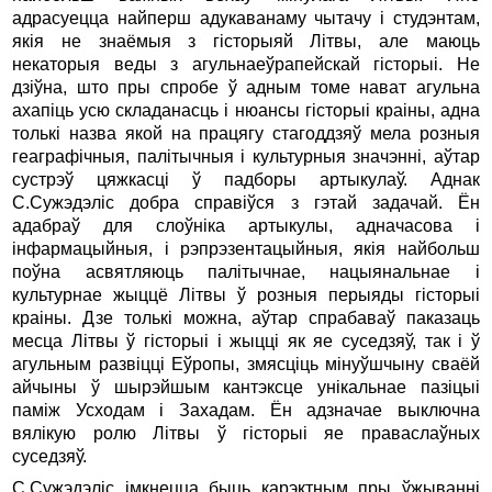
адрасуецца найперш адукаванаму чытачу i студэнтам,
якія не знаёмыя з гiсторыяй Літвы, але маюць
некаторыя веды з агульнаеўрапейскай гiсторыi. Не
дзіўна, што пры спробе ў адным томе нават агульна
ахапiць усю складанасць i нюансы гiсторыi краiны, адна
толькi назва якой на працягу стагоддзяў мела розныя
геаграфiчныя, палiтычныя i культурныя значэннi, аўтар
сустрэў цяжкасцi ў падборы артыкулаў. Аднак
С.Сужэдэлiс добра справіўся з гэтай задачай. Ён
адабраў для слоўнiка артыкулы, адначасова i
iнфармацыйныя, i рэпрэзентацыйныя, якiя найбольш
поўна асвятляюць палiтычнае, нацыянальнае i
культурнае жыццё Літвы ў розныя перыяды гiсторыi
краiны. Дзе толькi можна, аўтар спрабаваў паказаць
месца Літвы ў гiсторыi i жыццi як яе суседзяў, так i ў
агульным развiццi Еўропы, змясцiць мiнуўшчыну сваёй
айчыны ў шырэйшым кантэксце унiкальнае пазiцыi
памiж Усходам i Захадам. Ён адзначае выключна
вялiкую ролю Літвы ў гiсторыi яе праваслаўных
суседзяў.
С.Сужэдэлiс iмкнецца быць карэктным пры ўжываннi