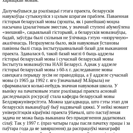
харвацкай мовам.
Далучыўшыся да рэалізацыі гэтага праекта, беларускія
навукоўцы сутыкнуліся з цэлым шэрагам праблем. Паваенная
гісторыя беларускай мовы (зрэшты, як і ранейшая) моцна
насычана ідэалагічным зместам, у значнай ступені абумоўлена
«знешняй», сацыяльнай гісторыяй, а беларускія мовазнаўцы,
бадай, заўсёды былі схільныя не ўлічваць гэтую «нязручную»
акалічнасць. Незразумела было, якія навуковыя ўстановы
павінны былі стаць інстытуцыянальнай базай для выканання
праекта. Здавалася б, такой базай маглі б быць аддзелы
гісторыі беларускай мовы і сучаснай беларускай мовы
Інстытута мовазнаўства НАН Беларусі. Аднак у аддзеле
гісторыі беларускай мовы з 60-х г. даследаванне мовы
савецкага перыяду зусім не праводзіцца, а ў аддзеле сучаснай
мовы (з 1965 да 1992 г. яго ўзначальваў М.Бірыла) не
сфармавалася колькі-небудзь значная навуковая школа. У
выніку на пачатковым этапе рэалізацыі праекта асновай
даследчыцкіх рэсурсаў стала кафедра беларускай мовы
Белдзяржуніверсітэта. Можна здагадвацца, што гэты этап для
беларускіх выканаўцаў быў надзвычай цяжкі. У нейкі момант
універсітэцкія кіраўнікі праекта ўбачылі, што пастаўленая
задача не можа быць выканана без прыцягнення дадатковых
сілаў. Так у 1997 г. (праз чатыры гады пасля пачатку працы і за
паўтара года да яе завяршэння) да распрацоўкі манаграфіі