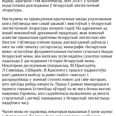
відаць, адыграла і тая акалічнасць, што 20-я г. у цэлым
недастаткова разгледжаны ў беларускай лінгвістычнай
літаратуры.
Нягледзячы на прыведзеныя крытычныя закіды рэцэнзаваная
кніга ўяўляецца мне самай цікавай і змястоўнай у беларускай
лінгвістычнай літаратуры апошніх гадоў. На адрозненне ад
іншай мовазнаўчай друкаванай прадукцыі, якая зазвычай
асвятляе прыватныя праблемы беларускай лінгвістыкі або
ўвогуле з’яўляецца плёнам працы дзесяцігадовай даўнасці і
нясе на сабе пячатку састарэласці, манаграфія «Беларуская
мова» асэнсоўвае фундаментальныя пытанні сучаснага быцця
беларускай мовы, яна напісана зусім нядаўна і рэалізуе новыя
падыходы ў даследаванні гісторыі беларускай мовы.
Некаторым даследчыкам (напрыклад, М.Прыгодзічу,
Л.Сямешцы, І.Шкрабе, В.Краснею) у працэсе падрыхтоўкі
кнігі давялося выйсці за рамкі свайго «амплуа» і
распрацоўваць у значнай ступені новую для сябе матэрыю,
што заўсёды рабіць няпроста. Праца ў рамках міжнароднага
праекта спрыяла ўстаноўцы аўтараў на як мага больш высокі
навуковы ўзровень, што садзейнічала вызваленню ад многіх
стэрэатыпаў і догмаў, пашыраных у беларускай лінгвістыцы
нядаўняга часу.
Чытач можа не падзяляць некаторыя выказаныя ў кнізе ацэнкі