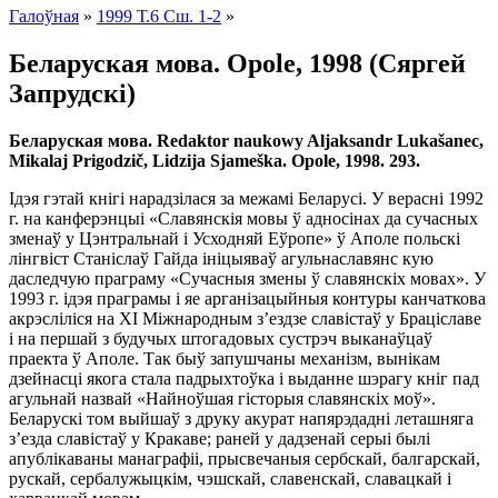
Галоўная
»
1999 Т.6 Сш. 1-2
»
Беларуская мова. Opole, 1998 (Сяргей
Запрудскі)
Беларуская мова. Redaktor naukowy Aljaksandr Lukašanec,
Mikalaj Prigodzič, Lidzija Sjameška. Opole, 1998. 293.
Ідэя гэтай кнігі нарадзілася за межамі Беларусі. У верасні 1992
г. на канферэнцыі «Славянскія мовы ў адносінах да сучасных
зменаў у Цэнтральнай і Усходняй Еўропе» ў Аполе польскі
лінгвіст Станіслаў Гайда ініцыяваў агульнаславянс кую
даследчую праграму «Сучасныя змены ў славянскіх мовах». У
1993 г. ідэя праграмы і яе арганізацыйныя контуры канчаткова
акрэсліліся на ХІ Міжнародным з’ездзе славістаў у Браціславе
і на першай з будучых штогадовых сустрэч выканаўцаў
праекта ў Аполе. Так быў запушчаны механізм, вынікам
дзейнасці якога стала падрыхтоўка і выданне шэрагу кніг пад
агульнай назвай «Найноўшая гісторыя славянскіх моў».
Беларускі том выйшаў з друку акурат напярэдадні леташняга
з’езда славістаў у Кракаве; раней у дадзенай серыі былі
апублікаваны манаграфіі, прысвечаныя сербскай, балгарскай,
рускай, сербалужыцкім, чэшскай, славенскай, славацкай і