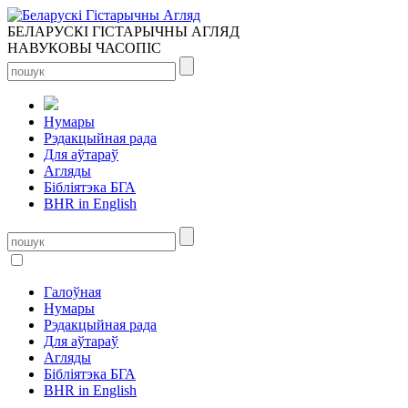
БЕЛАРУСКІ ГІСТАРЫЧНЫ АГЛЯД
НАВУКОВЫ ЧАСОПІС
Нумары
Рэдакцыйная рада
Для аўтараў
Агляды
Бібліятэка БГА
BHR in English
Галоўная
Нумары
Рэдакцыйная рада
Для аўтараў
Агляды
Бібліятэка БГА
BHR in English