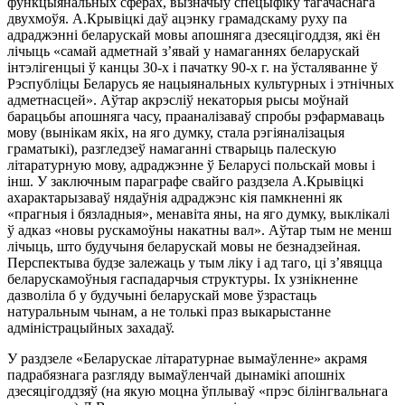
функцыянальных сферах, вызначыў спецыфіку тагачаснага
двухмоўя. А.Крывіцкі даў ацэнку грамадскаму руху па
адраджэнні беларускай мовы апошняга дзесяцігоддзя, які ён
лічыць «самай адметнай з’явай у намаганнях беларускай
інтэлігенцыі ў канцы 30-х і пачатку 90-х г. на ўсталяванне ў
Рэспубліцы Беларусь яе нацыянальных культурных і этнічных
адметнасцей». Аўтар акрэсліў некаторыя рысы моўнай
барацьбы апошняга часу, прааналізаваў спробы рэфармаваць
мову (вынікам якіх, на яго думку, стала рэгіяналізацыя
граматыкі), разгледзеў намаганні стварыць палескую
літаратурную мову, адраджэнне ў Беларусі польскай мовы і
інш. У заключным параграфе свайго раздзела А.Крывіцкі
ахарактарызаваў нядаўнія адраджэнс кія памкненні як
«прагныя і бязладныя», менавіта яны, на яго думку, выклікалі
ў адказ «новы рускамоўны накатны вал». Аўтар тым не менш
лічыць, што будучыня беларускай мовы не безнадзейная.
Перспектыва будзе залежаць у тым ліку і ад таго, ці з’явяцца
беларускамоўныя гаспадарчыя структуры. Іх узнікненне
дазволіла б у будучыні беларускай мове ўзрастаць
натуральным чынам, а не толькі праз выкарыстанне
адміністрацыйных захадаў.
У раздзеле «Беларускае літаратурнае вымаўленне» акрамя
падрабязнага разгляду вымаўленчай дынамікі апошніх
дзесяцігоддзяў (на якую моцна ўплываў «прэс білінгвальнага