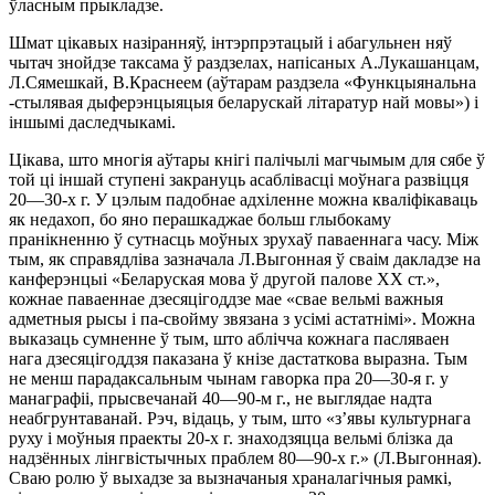
ўласным прыкладзе.
Шмат цікавых назіранняў, інтэрпрэтацый і абагульнен няў
чытач знойдзе таксама ў раздзелах, напісаных А.Лукашанцам,
Л.Сямешкай, В.Краснеем (аўтарам раздзела «Функцыянальна
-стылявая дыферэнцыяцыя беларускай літаратур най мовы») і
іншымі даследчыкамі.
Цікава, што многія аўтары кнігі палічылі магчымым для сябе ў
той ці іншай ступені закрануць асаблівасці моўнага развіцця
20—30-х г. У цэлым падобнае адхіленне можна кваліфікаваць
як недахоп, бо яно перашкаджае больш глыбокаму
пранікненню ў сутнасць моўных зрухаў паваеннага часу. Між
тым, як справядліва зазначала Л.Выгонная ў сваім дакладзе на
канферэнцыі «Беларуская мова ў другой палове ХХ ст.»,
кожнае паваеннае дзесяцігоддзе мае «свае вельмі важныя
адметныя рысы і па-свойму звязана з усімі астатнімі». Можна
выказаць сумненне ў тым, што аблічча кожнага пасляваен
нага дзесяцігоддзя паказана ў кнізе дастаткова выразна. Тым
не менш парадаксальным чынам гаворка пра 20—30-я г. у
манаграфіі, прысвечанай 40—90-м г., не выглядае надта
неабгрунтаванай. Рэч, відаць, у тым, што «з’явы культурнага
руху і моўныя праекты 20-х г. знаходзяцца вельмі блізка да
надзённых лінгвістычных праблем 80—90-х г.» (Л.Выгонная).
Сваю ролю ў выхадзе за вызначаныя храналагічныя рамкі,