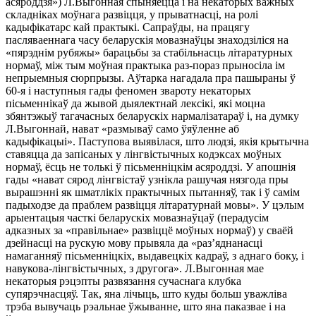
асяроддзя») Л.Выгонная спыняецца і на некаторых важных
складніках моўнага развіцця, у прыватнасці, на ролі
кадыфікатарс кай практыкі. Сапраўды, на працягу
пасляваеннага часу беларускія мовазнаўцы знаходзіліся на
«пярэднім рубяжы» барацьбы за стабільнасць літаратурных
нормаў, між тым моўная практыка раз-пораз прыносіла ім
непрыемныя сюрпрызы. Аўтарка нагадала пра пашыраны ў
60-я і наступныя гады феномен звароту некаторых
пісьменнікаў да жывой дыялектнай лексікі, які моцна
збянтэжыў тагачасных беларускіх нармалізатараў і, на думку
Л.Выгоннай, нават «размываў само ўяўленне аб
кадыфікацыі». Паступова выявілася, што людзі, якія крытычна
ставяцца да запісаных у лінгвістычных кодэксах моўных
нормаў, ёсць не толькі ў пісьменніцкім асяроддзі. У апошнія
гады «нават сярод лінгвістаў узнікла рашучая нязгода пры
вырашэнні як шматлікіх практычных пытанняў, так і ў самім
падыходзе да праблем развіцця літаратурнай мовы». У цэлым
арыентацыя часткі беларускіх мовазнаўцаў (перадусім
адказных за «правільнае» развіццё моўных нормаў) у сваёй
дзейнасці на рускую мову прывяла да «раз’яднанасці
намаганняў пісьменніцкіх, выдавецкіх кадраў, з аднаго боку, і
навукова-лінгвістычных, з другога». Л.Выгонная мае
некаторыя рэцэпты развязання сучаснага клубка
супярэчнасцяў. Так, яна лічыць, што куды больш уважліва
трэба вывучаць рэальнае ўжыванне, што яна паказвае і на