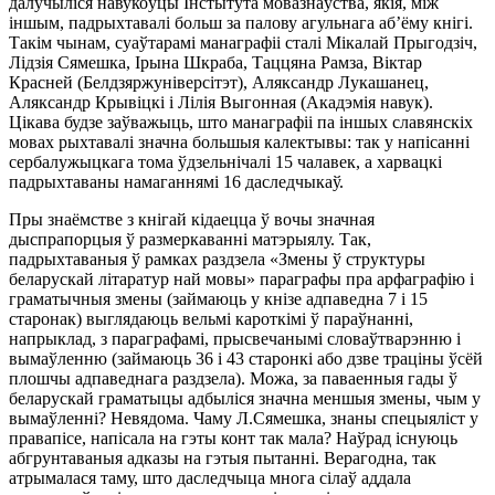
далучыліся навукоўцы Інстытута мовазнаўства, якія, між
іншым, падрыхтавалі больш за палову агульнага аб’ёму кнігі.
Такім чынам, суаўтарамі манаграфіі сталі Мікалай Прыгодзіч,
Лідзія Сямешка, Ірына Шкраба, Таццяна Рамза, Віктар
Красней (Белдзяржуніверсітэт), Аляксандр Лукашанец,
Аляксандр Крывіцкі і Лілія Выгонная (Акадэмія навук).
Цікава будзе заўважыць, што манаграфіі па іншых славянскіх
мовах рыхтавалі значна большыя калектывы: так у напісанні
сербалужыцкага тома ўдзельнічалі 15 чалавек, а харвацкі
падрыхтаваны намаганнямі 16 даследчыкаў.
Пры знаёмстве з кнігай кідаецца ў вочы значная
дыспрапорцыя ў размеркаванні матэрыялу. Так,
падрыхтаваныя ў рамках раздзела «Змены ў структуры
беларускай літаратур най мовы» параграфы пра арфаграфію і
граматычныя змены (займаюць у кнізе адпаведна 7 і 15
старонак) выглядаюць вельмі кароткімі ў параўнанні,
напрыклад, з параграфамі, прысвечанымі словаўтварэнню і
вымаўленню (займаюць 36 і 43 старонкі або дзве траціны ўсёй
плошчы адпаведнага раздзела). Можа, за паваенныя гады ў
беларускай граматыцы адбыліся значна меншыя змены, чым у
вымаўленні? Невядома. Чаму Л.Сямешка, знаны спецыяліст у
правапісе, напісала на гэты конт так мала? Наўрад існуюць
абгрунтаваныя адказы на гэтыя пытанні. Верагодна, так
атрымалася таму, што даследчыца многа сілаў аддала