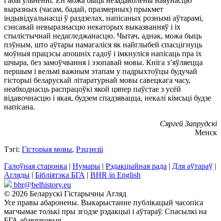
і абагульненні. Ён можа быць незадаволены наяўнасцю
выразных (часам, бадай, празмерных) прыкмет
індывідуальнасці ў раздзелах, напісаных рознымі аўтарамі,
сэнсавай невыразнасцю некаторых выказванняў і іх
стылістычнай недагледжанасцю. Чытач, аднак, можа быць
пэўным, што аўтары намагаліся як найглыбей спасцігнуць
моўныя працэсы апошніх гадоў і імкнуліся напісаць пра іх
шчыра, без замоўчвання і эзопавай мовы. Кніга з’яўляецца
першым і вельмі важным этапам у падрыхтоўцы будучай
гісторыі беларускай літаратурнай мовы савецкага часу,
неабходнасць распрацоўкі якой цяпер паўстае з усёй
відавочнасцю і якая, будзем спадзявацца, некалі кімсьці будзе
напісана.
Сяргей Запрудскі
Менск
Тэгі:
Гісторыя мовы
,
Рэцэнзіі
Галоўная старонка
|
Нумары
|
Рэдакцыйная рада
|
Для аўтараў
|
Агляды
|
Бібліятэка БГА
|
BHR in English
bhr@belhistory.eu
© 2026 Беларускі Гістарычны Агляд
Усе правы абаронены. Выкарыстанне публікацый часопіса
магчымае толькі пры згодзе рэдакцыі і аўтараў. Спасылкі на
БГА абавязковыя.