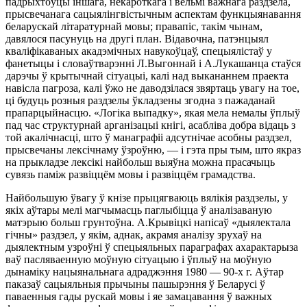
падрыхтоўцы іншага, некароткага і вельмі важнага раздзела,
прысвечанага сацыялінгвістычным аспектам функцыянавання
беларускай літаратурнай мовы; правапіс, такім чынам,
давялося пасунуць на другі план. Відавочна, патэнцыял
кваліфікаваных акадэмічных навукоўцаў, спецыялістаў у
фанетыцы і словаўтварэнні Л.Выгоннай і А.Лукашанца стаўся
дарэчы ў крытычнай сітуацыі, калі над выкананнем праекта
навісла пагроза, калі ўжо не даводзілася звяртаць увагу на тое,
ці будуць розныя раздзелы ўкладзены згодна з пажаданай
прапарцыйнасцю. «Логіка выпадку», якая мела немалы ўплыў
пад час структурнай арганізацыі кнігі, асабліва добра відаць з
той акалічнасці, што ў манаграфіі адсутнічае асобны раздзел,
прысвечаны лексічнаму ўзроўню, — і гэта пры тым, што якраз
на прыкладзе лексікі найбольш выяўна можна прасачыць
сувязь паміж развіццём мовы і развіццём грамадства.
Найбольшую ўвагу ў кнізе прыцягваюць вялікія раздзелы, у
якіх аўтары мелі магчымасць паглыбіцца ў аналізаваную
матэрыю больш грунтоўна. А.Крывіцкі напісаў «дыялектала
гічны» раздзел, у якім, аднак, акрамя аналізу зрухаў на
дыялектным узроўні ў спецыяльных параграфах ахарактарыза
ваў пасляваенную моўную сітуацыю і ўплыў на моўную
дынаміку нацыянальнага адраджэння 1980 — 90-х г. Аўтар
паказаў сацыяльныя прычыны пашырэння ў Беларусі ў
паваенныя гады рускай мовы і яе замацавання ў важных