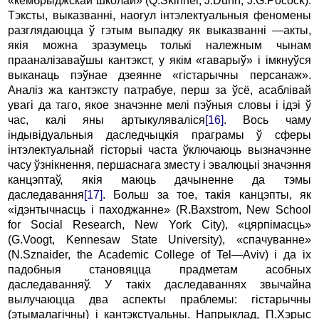
«кембрыджскай школай» (Q.Skinner, J.Dunn, J.G.Pocock).
Тэксты, выказванні, наогул інтэлектуальныя феномены
разглядаюцца ў гэтым выпадку як выказванні
—
акты,
якія можна зразумець толькі належным чынам
прааналізаваўшы кантэкст, у якім «гаварыў» і імкнуўся
выканаць пэўнае дзеянне «гістарычны персанаж».
Аналіз жа кантэксту патрабуе, перш за ўсё, асаблівай
увагі да таго, якое значэнне мелі пэўныя словы і ідэі ў
час, калі яны артыкуляваліся
[16]
. Вось чаму
індывідуальныя даследчыцкія праграмы ў сферы
інтэлектуальнай гісторыі часта ўключаюць вызначэнне
часу ўзнікнення, першаснага зместу і эвалюцыі значэння
канцэптаў, якія маюць дачыненне да тэмы
даследавання
[17]
. Больш за тое, такія канцэпты, як
«ідэнтычнасць і паходжанне» (R.Baxstrom, New School
for Social Research, New York City), «цярпімасць»
(G.Voogt, Kennesaw State University), «спачуванне»
(N.Sznaider, the Academic College of Tel
—
Aviv) і да іх
падобныя становяцца прадметам асобных
даследаванняў. У такіх даследаваннях звычайна
вылучаюцца два аспекты праблемы: гістарычны
(этымалагічны) і кантэкстуальны. Напрыклад, П.Хэрыс