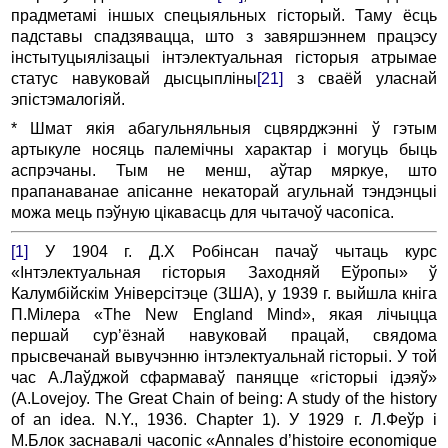
прадметамі іншых спецыяльных гісторый. Таму ёсць
падставы спадзявацца, што з завяршэннем працэсу
інстытуцыялізацыі інтэлектуальная гісторыя атрымае
статус навуковай дысцыпліны
[21]
з сваёй уласнай
эпістэмалогіяй.
* Шмат якія абагульняльныя сцвярджэнні ў гэтым
артыкуле носяць палемічны характар і могуць быць
аспрэчаны. Тым не менш, аўтар мяркуе, што
прапанаванае апісанне некаторай агульнай тэндэнцыі
можа мець пэўную цікавасць для чытачоў часопіса.
[1]
У 1904 г. Д.Х Робінсан пачаў чытаць курс
«Інтэлектуальная гісторыя Заходняй Еўропы» ў
Калумбійскім Універсітэце (ЗША), у 1939 г. выйшла кніга
П.Мілера «The New England Mind», якая лічыцца
першай сур’ёзнай навуковай працай, свядома
прысвечанай вывучэнню інтэлектуальнай гісторыі. У той
час А.Лаўджой сфармаваў паняцце «гісторыі ідэяў»
(A.Lovejoy. The Great Chain of being: A study of the history
of an idea. N.Y., 1936. Chapter 1). У 1929 г. Л.Феўр і
М.Блок заснавалі часопіс «Annales d’histoire economique