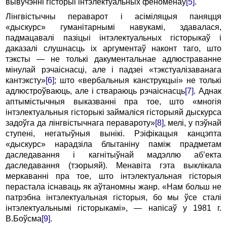
вывучэнні гісторыі інтэлектуальных феноменаў
[5]
.
Лінгвістычны пераварот і асіміляцыя паняцця
«дыскурс» гуманітарнымі навукамі, здавалася,
падмацавалі пазіцыі інтэлектуальных гісторыкаў і
даказалі слушнасць іх аргументаў наконт таго, што
тэксты — не толькі дакументальнае адлюстраванне
мінулай рэчаіснасці, але і падзеі «тэкстуалізаванага
кантэксту»
[6]
; што «вербальныя канструкцыі» не толькі
адлюстроўваюць, але і ствараюць рэчаіснасць
[7]
. Аднак
аптымістычныя выказванні пра тое, што «многія
інтэлектуальныя гісторыкі займаліся гісторыяй дыскурса
задоўга да лінгвістычнага перавароту»
[8]
, мелі, у пэўнай
ступені, негатыўныя вынікі. Рэіфікацыя канцэпта
«дыскурс» нарадзіла блытаніну паміж прадметам
даследавання і кагнітыўнай мадэллю аб’екта
даследавання (тэорыяй). Менавіта гэта выклікала
меркаванні пра тое, што інтэлектуальная гісторыя
перастала існаваць як аўтаномны жанр. «Нам больш не
патрэбна інтэлектуальная гісторыя, бо мы ўсе сталі
інтэлектуальнымі гісторыкамі», — напісаў у 1981 г.
В.Боўсма
[9]
.