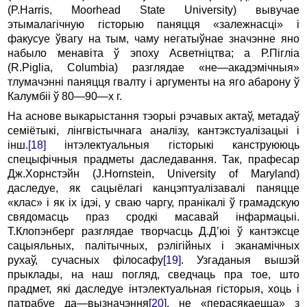
(P.Harris, Moorhead State University) вывучае
этымалагічную гісторыю паняцця «залежнасці» і
факусуе ўвагу на тым, чаму негатыўнае значэнне яно
набыло менавіта ў эпоху Асветніцтва; а Р.Пігліа
(R.Piglia, Columbia) разглядае «не
—
акадэмічныя»
тлумачэнні паняцця гвалту і аргументы на яго абарону ў
Калумбіі ў 80
—
90
—
х г.
На аснове выкарыстання тэорыі рэчавых актаў, метадаў
семіётыкі, лінгвістычнага аналізу, кантэкстуалізацыі і
інш.
[18]
інтэлектуальныя гісторыкі канструююць
спецыфічныя прадметы даследавання. Так, прафесар
Дж.Хорнстэйн (J.Hornstein, University of Maryland)
даследуе, як сацыёлагі канцэптуалізавалі паняцце
«клас» і як іх ідэі, у сваю чаргу, пранікалі ў грамадскую
свядомасць праз сродкі масавай інфармацыі.
Т.Клопэнберг разглядае творчасць Д.Д’юі ў кантэксце
сацыяльных, палітычных, рэлігійных і эканамічных
рухаў, сучасных філосафу
[19]
. Узгаданыя вышэй
прыклады, на наш погляд, сведчаць пра тое, што
прадмет, які даследуе інтэлектуальная гісторыя, хоць і
патрабуе да
—
вызначэння
[20]
, не «перасякаецца» з