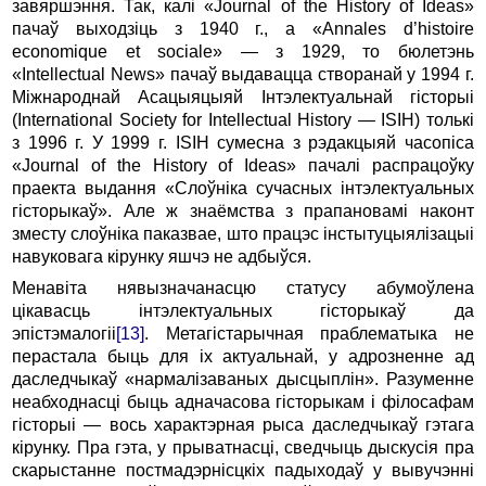
завяршэння. Так, калі «Journal of the History of Ideas»
пачаў выходзіць з 1940 г., а «Annales d’histoire
economique et sociale» — з 1929, то бюлетэнь
«Intellectual News» пачаў выдавацца створанай у 1994 г.
Міжнароднай Асацыяцыяй Інтэлектуальнай гісторыі
(International Society for Intellectual History — ISIH) толькі
з 1996 г. У 1999 г. ISIH сумесна з рэдакцыяй часопіса
«Journal of the History of Ideas» пачалі распрацоўку
праекта выдання «Слоўніка сучасных інтэлектуальных
гісторыкаў». Але ж знаёмства з прапановамі наконт
зместу слоўніка паказвае, што працэс інстытуцыялізацыі
навуковага кірунку яшчэ не адбыўся.
Менавіта нявызначанасцю статусу абумоўлена
цікавасць інтэлектуальных гісторыкаў да
эпістэмалогіі
[13]
. Метагістарычная праблематыка не
перастала быць для іх актуальнай, у адрозненне ад
даследчыкаў «нармалізаваных дысцыплін». Разуменне
неабходнасці быць адначасова гісторыкам і філосафам
гісторыі — вось характэрная рыса даследчыкаў гэтага
кірунку. Пра гэта, у прыватнасці, сведчыць дыскусія пра
скарыстанне постмадэрнісцкіх падыходаў у вывучэнні