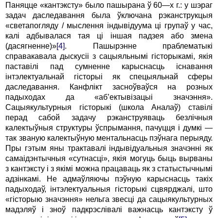
Паняцце «кантэксту» было пашырана ў 60
—
х г.: у шэраг
задач даследавання была ўключана рэканструкцыя
«светапогляду / мыслення індывідуума ці групаў у час,
калі адбывалася тая ці іншая падзея або змена
(дасягненне)»
[4]
. Пашырэнне праблематыкі
справакавала дыскусіі з сацыяльнымі гісторыкамі, якія
паставілі пад сумненне карыснасць існавання
інтэлектуальнай гісторыі як спецыяльнай сферы
даследавання. Канфлікт засноўваўся на розных
падыходах да «аб’ектывізацыі значэння».
Сацыякультурныя гісторыкі (школа Аналаў) ставілі
перад сабой задачу рэканструяваць безлічныя
калектыўныя структуры ўспрымання, пачуцця і думкі —
так званую калектыўную ментальнасць пэўнага перыяду.
Пры гэтым яны трактавалі індывідуальныя значэнні як
самаідэнтычныя «сутнасці», якія могуць быць вырваны
з кантэксту і з якімі можна працаваць як з статыстычнымі
адзінкамі. Не адмаўляючы пэўную карыснасць такіх
падыходаў, інтэлектуальныя гісторыкі сцвярджалі, што
«гісторыю значэння» нельга звесці да сацыякультурных
мадэляў і зноў падкрэслівалі важнасць кантэксту ў