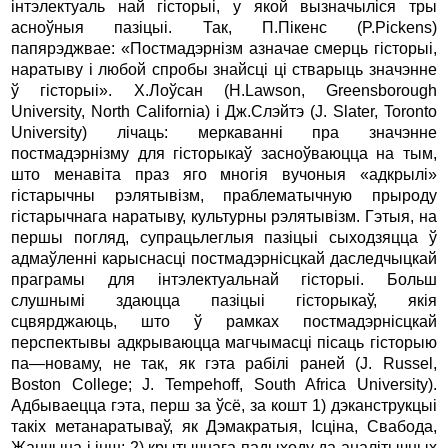
інтэлектуаль най гісторыі, у якой вызначыліся тры
асноўныя пазіцыі. Так, П.Пікенс (P.Pickens)
папярэджвае: «Постмадэрнізм азначае смерць гісторыі,
наратыву і любой спробы знайсці ці стварыць значэнне
ў гісторыі». Х.Лоўсан (H.Lawson, Greensborough
University, North California) і Дж.Слэйтэ (J. Slater, Toronto
University) лічаць: меркаванні пра значэнне
постмадэрнізму для гісторыкаў засноўваюцца на тым,
што менавіта праз яго многія вучоныя «адкрылі»
гістарычны рэлятывізм, праблематычную прыроду
гістарычнага наратыву, культурны рэлятывізм. Гэтыя, на
першы погляд, супрацьлеглыя пазіцыі сыходзяцца ў
адмаўленні карыснасці постмадэрнісцкай даследчыцкай
праграмы для інтэлектуальнай гісторыі. Больш
слушнымі здаюцца пазіцыі гісторыкаў, якія
сцвярджаюць, што ў рамках постмадэрнісцкай
перспектывы адкрываюцца магчымасці пісаць гісторыю
па
—
новаму, не так, як гэта рабілі раней (J. Russel,
Boston College; J. Tempehoff, South Africa University).
Адбываецца гэта, перш за ўсё, за кошт 1) дэканструкцыі
такіх метанаратываў, як Дэмакратыя, Ісціна, Свабода,
Жанчына і інш; 2) крытычнага падыходу да аналітычных