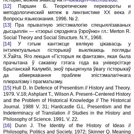
[12]
Паршин Б. Теоретические перевороты и
методологический мятеж в лингвистике ХХ века //
Вопросы языкознания. 1996. № 2.
[13]
Пра прыватную эпістэмалогію спецыялізаваных
дысцыплін — «тэорыі сярэдняга ўзроўню» гл.: Merton R.
Social Theory and Social Structure. N.Y., 1968.
[14]
У гэтым кантэксце вялікую цікавасць у
інтэлектуальных гісторыкаў выклікаюць погляды
Х.Ўайта. Яго лекцыя «Гісторыя як фантазм», якая была
прачытана ў сакавіку гэтага года ва універсітэце
Брытанскай Калумбіі, зноў прыцягнула ўвагу гісторыкаў
да абмеркавання праблем эпістэмалагічнага
плюралізму і прагматызму.
[15]
Hull D. In Defence of Presentism // History and Theory.
1979. V.18; Ashplant T., Wilson A. Present–Centered History
and the Problem of Historical Knowledge // The Historical
Journal. 1988 V. 31; Hardcastle G.L. Presentism and the
Indeterminacy of Translation // Studies in the History and
Philosophy of Science. 1991. V. 22.
[16]
Dunn J. The Identity of the History of Ideas //
Philosophy, Politics and Society. 1972; Skinner Q. Meаning