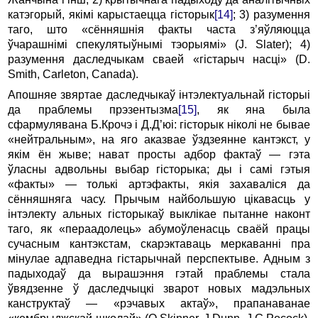
катэгорый, якімі карыстаецца гісторык
[14]
; 3) разумення
таго, што «сённяшнія факты часта з’яўляюцца
ўчарашнімі спекулятыўнымі тэорыямі» (J. Slater); 4)
разумення даследчыкам сваей «гістарыч насці» (D.
Smith, Carleton, Canada).
Апошняе звяртае даследчыкаў інтэлектуальнай гісторыі
да праблемы прэзентызма
[15]
, як яна была
сфармулявана Б.Крочэ і Д.Д’юі: гісторык ніколі не бывае
«нейтральным», на яго аказвае ўздзеянне кантэкст, у
якім ён жыве; нават просты адбор фактаў — гэта
ўласны адвольны выбар гісторыка; ды і самі гэтыя
«факты» — толькі артэфакты, якія захаваліся да
сённяшняга часу. Прычым найбольшую цікавасць у
інтэлекту альных гісторыкаў выклікае пытанне наконт
таго, як «пераадолець» абумоўленасць сваёй працы
сучасным кантэкстам, скарэктаваць меркаванні пра
мінулае адпаведна гістарычнай перспектыве. Адным з
падыходаў да вырашэння гэтай праблемы стала
ўвядзенне ў даследчыцкі зварот новых мадэльных
канструктаў — «рэчавых актаў», прапанаванае