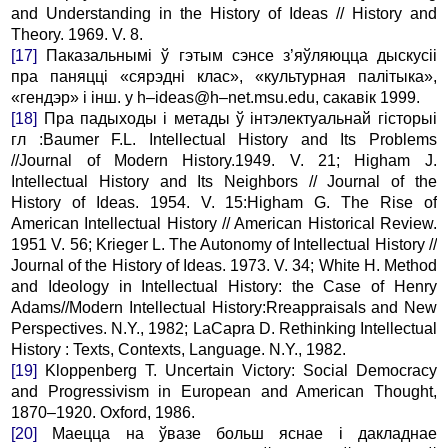
and Understanding in the History of Ideas // History and
Theory. 1969. V. 8.
[17]
Паказальнымі ў гэтым сэнсе з’яўляюцца дыскусіі
пра паняцці «сярэдні клас», «культурная палітыка»,
«гендэр» і інш. у h–ideas@h–net.msu.edu, сакавік 1999.
[18]
Пра падыходы і метады ў інтэлектуальнай гісторыі
гл :Baumer F.L. Intellectual History and Its Problems
//Journal of Modern History.1949. V. 21; Higham J.
Intellectual History and Its Neighbors // Journal of the
History of Ideas. 1954. V. 15:Higham G. The Rise of
American Intellectual History // American Historical Review.
1951 V. 56; Krieger L. The Autonomy of Intellectual History //
Journal of the History of Ideas. 1973. V. 34; White H. Method
and Ideology in Intellectual History: the Case of Henry
Adams//Modern Intellectual History:Rreappraisals and New
Perspectives. N.Y., 1982; LaCapra D. Rethinking Intellectual
History : Texts, Contexts, Language. N.Y., 1982.
[19]
Kloppenberg T. Uncertain Victory: Social Democracy
and Progressivism in European and American Thought,
1870–1920. Oxford, 1986.
[20]
Маецца на ўвазе больш яснае і дакладнае