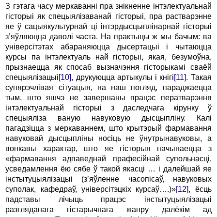
З гэтага часу меркаванні пра знікненне інтэлектуальнай
гісторыі як спецыялізаванай гісторыі, пра растварэнне
яе ў сацыякультурнай ці інтэрдысцыплінарнай гісторыі
з’яўляюцца даволі часта. На практыцы ж мы бачым: ва
універсітэтах абараняюцца дысертацыі і чытаюцца
курсы па інтэлектуаль най гісторыі, якая, безумоўна,
прызнаецца як спосаб вызначэння гісторыкамі сваёй
спецыялізацыі
[10]
, друкуюцца артыкулы і кнігі
[11]
. Такая
супярэчлівая сітуацыя, на наш погляд, параджаецца
тым, што яшчэ не завершаны працэс ператварэння
інтэлектуальнай гісторыі з даследчага кірунку ў
спецыяліза ваную навуковую дысцыпліну. Калі
пагадзіцца з меркаваннем, што крытэрый фармавання
навуковай дысцыпліны носіць не ўнутрынавуковы, а
вонкавы характар, што яе гісторыя пачынаецца з
«фармавання адпаведнай прафесійнай супольнасці,
усведамлення ёю сябе ў такой якасці … і далейшай яе
інстытуцыялізацыі (з’яўленне часопісаў, навуковых
суполак, кафедраў, універсітэцкіх курсаў….)»
[12]
, ёсць
падставы лічыць працэс інстытуцыялізацыі
разгляданага гістарычнага жанру далёкім ад