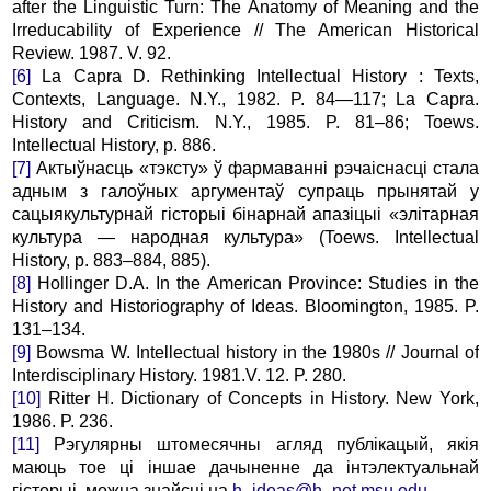
after the Linguistic Turn: The Anatomy of Meaning and the
Irreducability of Experience // The American Historical
Review. 1987. V. 92.
[6]
La Capra D. Rethinking Intellectual History : Texts,
Contexts, Language. N.Y., 1982. P. 84—117; La Capra.
History and Criticism. N.Y., 1985. P. 81–86; Toews.
Intellectual History, p. 886.
[7]
Актыўнасць «тэксту» ў фармаванні рэчаіснасці стала
адным з галоўных аргументаў супраць прынятай у
сацыякультурнай гісторыі бінарнай апазіцыі «элітарная
культура — народная культура» (Toews. Intellectual
History, p. 883–884, 885).
[8]
Hollinger D.A. In the American Province: Studies in the
History and Historiography of Ideas. Bloomington, 1985. P.
131–134.
[9]
Bowsma W. Intellectual history in the 1980s // Journal of
Interdisciplinary History. 1981.V. 12. P. 280.
[10]
Ritter H. Dictionary of Concepts in History. New York,
1986. P. 236.
[11]
Рэгулярны штомесячны агляд публікацый, якія
маюць тое ці іншае дачыненне да інтэлектуальнай
гісторыі, можна знайсці на
h–ideas@h–net.msu.edu
.