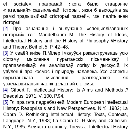
et sociale», праграмай якога было стварэнне
«татальнай» сацыяльнай гісторыі, якая б выходзіла за
рамкі традыцыйнай «гісторыі падзей», г.зн. палітычнай
гісторыі.
[2]
Пра азначэнне і вылучэнне «спецыялізаваных
гісторый» гл.: Mandelbaum M. The History of Ideas,
Intellectual History and the History of Philosophy //History
and Theory. Beiheft 5. P. 42–48.
[3]
У сваёй кнізе П.Мілер імкнуўся рэканструяваць усю
сістэму мыслення пурытанскіх пісьменнікаў і
прапаведнікаў: ён аналізаваў логіку іх дыскусій, іх
уяўленні пра космас і прыроду чалавека. Усе аспекты
пурытанскага мыслення разглядаліся як
узаемазвязаныя часткі цэласнай сістэмы.
[4]
Gilbert F. Intellectual History: its Aims and Methods //
Daedalus. 1971. V. 100. P.94.
[5]
Гл. пра гэта падрабязней: Modern European Intellectual
History: Reapprisals and New Perspectives. N.Y., 1982; La
Capra D. Rethinking Intellectual History: Texts, Contexts,
Language. N.Y., 1983; La Capra D. History and Criticism.
N.Y., 1985. Агляд гэтых кніг у: Toews J. Intellectual History