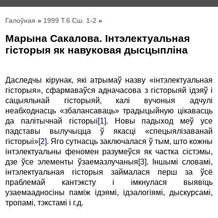
Галоўная
»
1999 Т.6 Сш. 1-2
»
Марына Сакалова. Інтэлектуальная
гісторыя як навуковая дысцыпліна
Даследчы кірунак, які атрымаў назву «інтэлектуальная
гісторыя», сфармаваўся адначасова з гісторыяй ідэяў і
сацыяльнай гісторыяй, калі вучоныя адчулі
неабходнасць «збалансаваць» традыцыйную цікавасць
да палітычнай гісторыі
[1]
. Новы падыход меў усе
падставы вылучыцца ў якасці «спецыялізаванай
гісторыі»
[2]
. Яго сутнасць заключалася ў тым, што кожны
інтэлектуальны феномен разумеўся як частка сістэмы,
дзе ўсе элементы ўзаемазлучаныя
[3]
. Іншымі словамі,
інтэлектуальная гісторыя займалася перш за ўсё
праблемай кантэксту і імкнулася выявіць
узаемаадносіны паміж ідэямі, ідэалогіямі, дыскурсамі,
тропамі, тэкстамі і г.д.