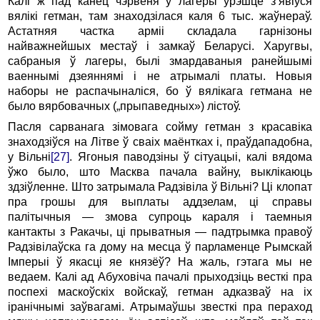
Калі ж пад канец чэрвеня ў лагеры ўрэшце з’явіўся
вялікі гетман, там знаходзілася каля 6 тыс. жаўнераў.
Астатняя частка арміі складала гарнізоны
найважнейшых местаў і замкаў Беларусі. Харугвы,
сабраныя ў лагеры, былі змардаваныя ранейшымі
ваеннымі дзеяннямі і не атрымалі платы. Новыя
наборы не распачыналіся, бо ў вялікага гетмана не
было вярбовачных („прыпаведных») лістоў.
Пасля сарванага зімовага сойму гетман з красавіка
знаходзіўся на Літве ў сваіх маёнтках і, праўдападобна,
у Вільні
[27]
. Ягоныя паводзіны ў сітуацыі, калі вядома
ўжо было, што Масква пачала вайну, выклікаюць
здзіўленне. Што затрымала Радзівіла ў Вільні? Ці клопат
пра грошы для выплаты аддзелам, ці справы
палітычныя — змова супроць караля і таемныя
кантакты з Ракачы, ці прыватныя — падтрымка правоў
Радзівілаўска га дому на месца ў парламенце Рымскай
Імперыі ў якасці яе князёў? На жаль, гэтага мы не
ведаем. Калі ад Абуховіча пачалі прыходзіць весткі пра
поспехі маскоўскіх войскаў, гетман адказваў на іх
іранічнымі заўвагамі. Атрымаўшы звесткі пра пераход