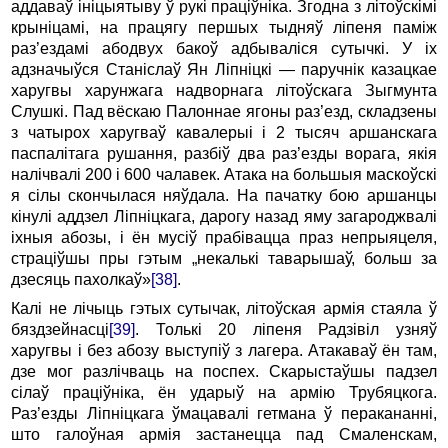
аддаваў ініцыятыву ў рукі праціўніка. Згодна з літоўскімі
крыніцамі, на працягу першых тыдняў ліпеня паміж
раз’ездамі абодвух бакоў адбываліся сутычкі. У іх
адзначыўся Станіслаў Ян Ліпніцкі — паручнік казацкае
харугвы харунжага надворнага літоўскага Зыгмунта
Слушкі. Пад вёскаю Палоннае ягоны раз’езд, складзены
з чатырох харугваў кавалерыі і 2 тысяч аршанскага
паспалітага рушання, разбіў два раз’езды ворага, якія
налічвалі 200 і 600 чалавек. Атака на большыя маскоўскі
я сілы скончылася няўдала. На пачатку бою аршанцы
кінулі аддзел Ліпніцкага, дарогу назад яму загароджвалі
іхныя абозы, і ён мусіў прабівацца праз непрыяцеля,
страціўшы пры гэтым „некалькі таварышаў, больш за
дзесяць пахолкаў»
[38]
.
Калі не лічыць гэтых сутычак, літоўская армія стаяла ў
бяздзейнасці
[39]
. Толькі 20 ліпеня Радзівіл узняў
харугвы і без абозу выступіў з лагера. Атакаваў ён там,
дзе мог разлічваць на поспех. Скарыстаўшы падзел
сілаў праціўніка, ён ударыў на армію Трубяцкога.
Раз’езды Ліпніцкага ўмацавалі гетмана ў перакананні,
што галоўная армія застанецца пад Смаленскам,