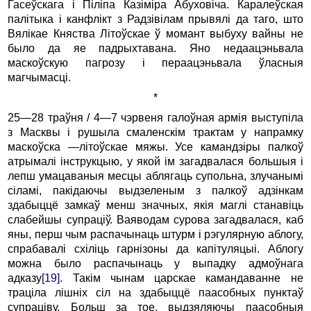
Гасеўскага і Піліпа Казіміра Абуховіча. Каралеўская
палітыка і канфлікт з Радзівілам прывялі да таго, што
Вялікае Княства Літоўскае ў момант выбуху вайны не
было да яе падрыхтавана. Яно недаацэньвала
маскоўскую пагрозу і пераацэньвала ўласныя
магчымасці.
*
25—28 траўня / 4—7 чэрвеня галоўная армія выступіла
з Масквы і рушыла смаленскім трактам у напрамку
маскоўска
—
літоўскае мяжы. Усе камандзіры палкоў
атрымалі інструкцыю, у якой ім загадвалася большыя і
лепш умацаваныя месцы аблягаць супольна, злучанымі
сіламі, пакідаючы выдзеленым з палкоў адзінкам
здабыццё замкаў менш значных, якія маглі станавіць
слабейшы супраціў. Ваяводам сурова загадвалася, каб
яны, перш чым распачынаць штурм і рэгулярную аблогу,
спрабавалі схіліць гарнізоны да капітуляцыі. Аблогу
можна было распачынаць у выпадку адмоўнага
адказу
[19]
. Такім чынам царскае камандаванне не
траціла лішніх сіл на здабыццё паасобных пунктаў
супраціву. Больш за тое, выдзяляючы паасобныя