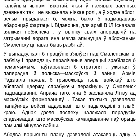
галоўным чынам пяхотай, якая ў палявых ваенных
дзеяннях так і не выканала ніякае ролі, а ў ходзе аблогі
вельмі прыдалася б, можна было б падмацаваць
абаронцаў фартэцыі. Відавочна, для арміі ВКЛ існавала
вялікая небяспека : у выніку сваіх аперацыяў па
затрыманні ворага яна магла апынуцца ў абложаным
Смаленску ці нават быць разбітай.
У выпадку, калі б праціўнік з’явіўся пад Смаленскам ці
паблізу і праводзіць пералічаныя аперацыі зрабілася б
немагчымым, паўтарылася б стратэгія , ужытая ў
папярэдня й польска
—
маскоўска й вайне. Армія
Радзівіла пачала б трывожыць тылы войскаў, што
аблягалі цвержу, спрабуючы перакінуць у Смаленск
падмацаванні. Апрача таго, яна б засланяла Літву ад
маскоўскіх фармаванняў . Такая тактыка дазваляла
папаўняць войскі аддзеламі, што падыходзілі з глыбі
краю. Аднак дзеля поспеху належала перадусім
спадзявацца, што маскоўскае камандаванне паўторыць
памылкі мінулае вайны.
Абодва варыянты плану дазвалялі атакаваць адну з