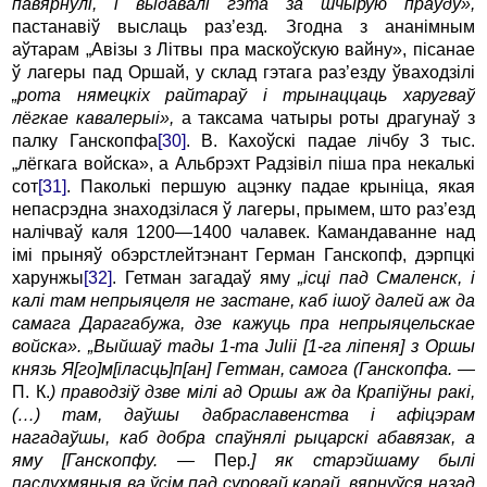
павярнулі, і выдавалі гэта за шчырую праўду»,
пастанавіў выслаць раз’езд. Згодна з ананімным
аўтарам „Авізы з Літвы пра маскоўскую вайну», пісанае
ў лагеры пад Оршай, у склад гэтага раз’езду ўваходзілі
„рота нямецкіх райтараў і трынаццаць харугваў
лёгкае кавалерыі»,
а таксама чатыры роты драгунаў з
палку Ганскопфа
[30]
. В. Кахоўскі падае лічбу 3 тыс.
„лёгкага войска», а Альбрэхт Радзівіл піша пра некалькі
сот
[31]
. Паколькі першую ацэнку падае крыніца, якая
непасрэдна знаходзілася ў лагеры, прымем, што раз’езд
налічваў каля 1200—1400 чалавек. Камандаванне над
імі прыняў обэрстлейтэнант Герман Ганскопф, дэрпцкі
харунжы
[32]
. Гетман загадаў яму
„ісці пад Смаленск, і
калі там непрыяцеля не застане, каб ішоў далей аж да
самага Дарагабужа, дзе кажуць пра непрыяцельскае
войска». „Выйшаў тады 1-ma Julii [1-га ліпеня] з Оршы
князь Я[го]м[іласць]п[ан] Гетман, самога (Ганскопфа. —
П. К.
) праводзіў дзве мілі ад Оршы аж да Крапіўны ракі,
(…) там, даўшы дабраславенства і афіцэрам
нагадаўшы, каб добра спаўнялі рыцарскі абавязак, а
яму [Ганскопфу. —
Пер
.] як старэйшаму былі
паслухмяныя ва ўсім пад суровай карай, вярнуўся назад