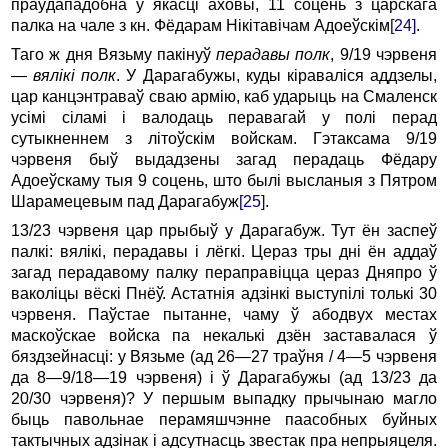
праўдападобна ў якасці аховы, 11 соцень з царскага
палка на чале з кн. Фёдарам Нікітавічам Адоеўскім
[24]
.
Таго ж дня Вязьму пакінуў
перадавы полк
, 9/19 чэрвеня
—
вялікі полк
. У Дарагабужы, куды кіраваліся аддзелы,
цар канцэнтраваў сваю армію, каб ударыць на Смаленск
усімі сіламі і валодаць перавагай у полі перад
сутыкненнем з літоўскім войскам. Гэтаксама 9/19
чэрвеня быў выдадзены загад перадаць Фёдару
Адоеўскаму тыя 9 соцень, што былі высланыя з Пятром
Шарамецевым пад Дарагабуж
[25]
.
13/23 чэрвеня цар прыбыў у Дарагабуж. Тут ён заспеў
палкі: вялікі, перадавы і лёгкі. Цераз тры дні ён аддаў
загад перадавому палку пераправіцца цераз Дняпро ў
ваколіцы вёскі Пнёў. Астатнія адзінкі выступілі толькі 30
чэрвеня. Паўстае пытанне, чаму ў абодвух местах
маскоўскае войска па некалькі дзён заставалася ў
бяздзейнасці: у Вязьме (ад 26—27 траўня / 4—5 чэрвеня
да 8—9/18—19 чэрвеня) і ў Дарагабужы (ад 13/23 да
20/30 чэрвеня)? У першым выпадку прычынаю магло
быць павольнае перамяшчэнне паасобных буйных
тактычных адзінак і адсутнасць звестак пра непрыяцеля.