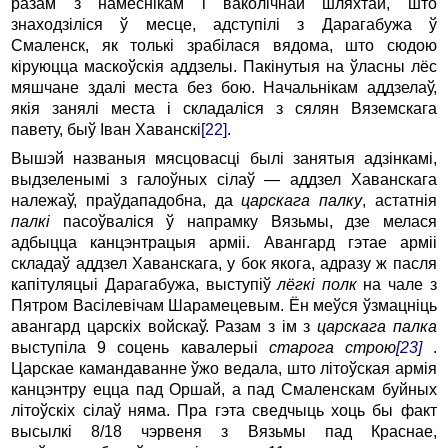
разам з намеснікам і ваколічнай шляхтай, што
знаходзіліся ў месце, адступілі з Дарагабужа ў
Смаленск, як толькі зрабілася вядома, што сюдою
кіруюцца маскоўскія аддзелы. Пакінутыя на ўласны лёс
мяшчане здалі места без бою. Начальнікам аддзелаў,
якія занялі места і складаліся з сялян Вяземскага
павету, быў Іван Хаванскі
[22]
.
Вышэй названыя мясцовасці былі занятыя адзінкамі,
выдзеленымі з галоўных сілаў — аддзел Хаванскага
належаў, праўдападобна, да
царскага палку
, астатнія
палкі
пасоўваліся ў напрамку Вязьмы, дзе мелася
адбыцца канцэнтрацыя арміі. Авангард гэтае арміі
складаў аддзел Хаванскага, у бок якога, адразу ж пасля
капітуляцыі Дарагабужа, выступіў
лёгкі полк
на чале з
Пятром Васілевічам Шарамецевым. Ён меўся ўзмацніць
авангард царскіх войскаў. Разам з ім з
царскага палка
выступіла 9 соцень кавалерыі
старога строю
[23]
.
Царскае камандаванне ўжо ведала, што літоўская армія
канцэнтру ецца пад Оршай, а пад Смаленскам буйных
літоўскіх сілаў няма. Пра гэта сведчыць хоць бы факт
высылкі 8/18 чэрвеня з Вязьмы пад Краснае,