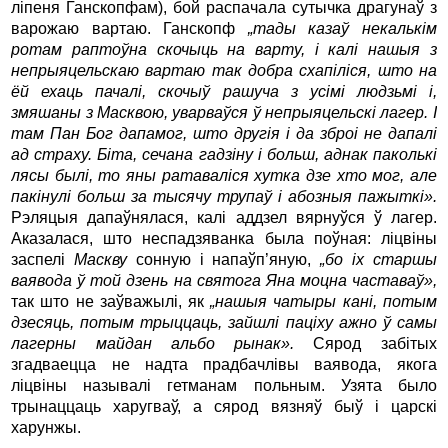
ліпеня Ганскопфам), бой распачала сутычка драгунаў з
варожаю вартаю. Ганскопф
„тады казаў некалькім
ротам раптоўна скочыць на варту, і калі нашыя з
непрыяцельскаю вартаю так добра схапіліся, што на
ёй ехаць пачалі, скочыў рашуча з усімі людзьмі і,
змяшаны з Масквою, уварваўся ў непрыяцельскі лагер. І
там Пан Бог дапамог, што другія і да зброі не дапалі
ад страху. Біта, сечана гадзіну і больш, аднак паколькі
лясы былі, то яны ратаваліся хутка дзе хто мог, але
пакінулі больш за тысячу трупаў і абозныя пажыткі».
Рэляцыя дапаўнялася, калі аддзел вярнуўся ў лагер.
Аказалася, што неспадзяванка была поўная: ліцвіны
заспелі
Маскву
сонную і напаўп’яную,
„бо іх старшы
ваявода ў той дзень на святога Яна моцна частаваў»,
так што не заўважылі, як
„нашыя чатыры кані, потым
дзесяць, потым трыццаць, зайшлі паціху ажно ў самы
лагерны майдан альбо рынак».
Сярод забітых
згадваецца не надта прадбачлівы ваявода, якога
ліцвіны называлі гетманам польным. Узята было
трынаццаць харугваў, а сярод вязняў быў і царскі
харунжы.