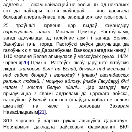
аддзелы — лікам найчасцей не больш як ад некалькіх
сот да паўтары тысяч жаўнераў — яно дасягала
большай аператыўнасці пры заняцці вялікае тэрыторыі.
25 траўня/4 чэрвеня цар выдаў камандзіру
вартаўнічага палка,
Мікалаю Цёмкіну
—
Растоўскаму,
загад адлучыцца ад галоўнае арміі і заняць Белую.
Заняўшы гэты горад, Растоўскі меўся далучыцца да
галоўных сіл пад Дарагабужам. Ваявода загад выканаў, і
1/10 чэрвеня Белая апынулася ў маскоўскіх руках. 14/24
чэрвеня
[20]
Цёмкін
—
Растоўскі пісаў цару, што літоўскія
людзі,
„каторыя былі на Белай, бачачы над местам і
над сабою баяраў і ваяводаў і [тваіх] гаспадарскіх
ратных людзей, і моцную аблогу, [табе Гасудару] білі
чалом і места Белую здалі».
Цар загадаў яму
прылучыцца з сваімі аддзеламі да царскага войска,
пакінуўшы ў Белай гарнізон (праўдападобна не вельмі
шматлікі) на чале з ваяводам Захарам
Навасільцавым
[21]
.
3/13 чэрвеня ў царскіх руках апынуўся Дарагабуж.
Невядомыя дакладна вайсковыя фармаванні ВКЛ