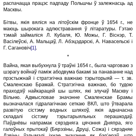
распачацца працэс падпаду Польшчы ў залежнасць ад
Масквы.
Бітвы, якія вяліся на літоўскім фронце ў 1654 г., не
маюць шырокага адлюстравання ў літаратуры. Гэтаю
тэмай займаліся Л. Кубаля, Ю. Можы, Г. Віснэр, Т.
Васілеўскі, А. Мальцаў, Л. Абэцэдарскі, А. Навасельскі і
Г. Сагановіч
[1]
.
*
Вайна, якая выбухнула ў траўні 1654 г., была чарговаю з
шэрагу войнаў паміж абодвума бакамі за панаванне над
прэстыжнай і стратэгічна важнаю тэрыторыяй — т. зв.
Смаленскаю Брамай. Стратэгічна важнаю, бо тудою
праходзіў найкарацей шы шлях, які злучаў Маскву і
Вільню. Адмысловае значэнне Смаленскае Брамы
вызначалася гідралагічнаю сеткаю ВКЛ, што ўтварала
развітую сістэму водных шляхоў, якія адначасна
складалі сістэму тэрытарыяльных перашкодаў.
Паўднёвы напрамак сярэдняга цячэння Дняпра, яго
галоўных прытокаў (Бярэзіны, Друці, Сожа) і сярэдняе
Дзвіны ўздымалі іхнае значэнне як бар’ераў, што