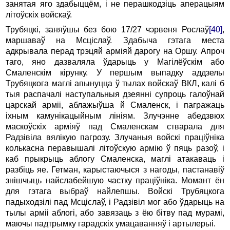
занятая яго здабыццём, і не перашкодзіць аперацыям
літоўскіх войскаў.
Трубяцкі, заняўшы без бою 17/27 чэрвеня Рослаў
[40]
,
маршаваў на Мсціслаў. Здабыча гэтага места
адкрывала перад трэцяй арміяй дарогу на Оршу. Апроч
таго, яно дазваляла ўдарыць у Магілёўскім або
Смаленскім кірунку. У першым выпадку аддзелы
Трубяцкога маглі апынуцца ў тылах войскаў ВКЛ, калі б
тыя распачалі наступальныя дзеянні супроць галоўнай
царскай арміі, аблажыўша й Смаленск, і пагражаць
іхным камунікацыйным лініям. Злучэнне абедзвюх
маскоўскіх арміяў пад Смаленскам стварала для
Радзівіла вялікую пагрозу. Злучаныя войскі праціўніка
колькасна перавышалі літоўскую армію ў пяць разоў, і
каб прыкрыць аблогу Смаленска, маглі атакаваць і
разбіць яе. Гетман, карыстаючыся з нагоды, пастанавіў
знішчыць найслабейшую частку праціўніка. Момант ён
для гэтага выбраў найлепшы. Войскі Трубяцкога
падыходзілі пад Мсціслаў, і Радзівіл мог або ўдарыць на
тылы арміі аблогі, або завязаць з ёю бітву пад мурамі,
маючы падтрымку гарадскіх умацаванняў і артылерыі.