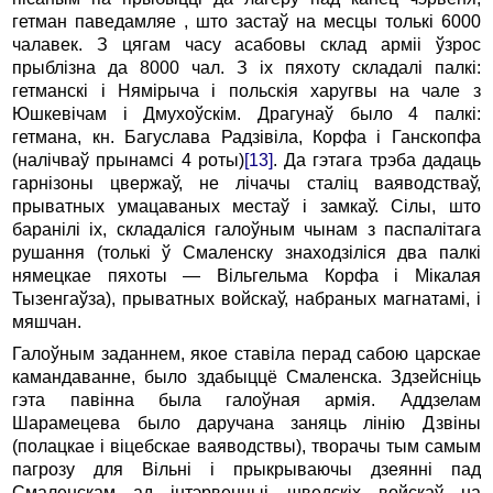
гетман паведамляе , што застаў на месцы толькі 6000
чалавек. З цягам часу асабовы склад арміі ўзрос
прыблізна да 8000 чал. З іх пяхоту складалі палкі:
гетманскі і Нямірыча і польскія харугвы на чале з
Юшкевічам і Дмухоўскім. Драгунаў было 4 палкі:
гетмана, кн. Багуслава Радзівіла, Корфа і Ганскопфа
(налічваў прынамсі 4 роты)
[13]
. Да гэтага трэба дадаць
гарнізоны цвержаў, не лічачы сталіц ваяводстваў,
прыватных умацаваных местаў і замкаў. Сілы, што
баранілі іх, складаліся галоўным чынам з паспалітага
рушання (толькі ў Смаленску знаходзіліся два палкі
нямецкае пяхоты — Вільгельма Корфа і Мікалая
Тызенгаўза), прыватных войскаў, набраных магнатамі, і
мяшчан.
Галоўным заданнем, якое ставіла перад сабою царскае
камандаванне, было здабыццё Смаленска. Здзейсніць
гэта павінна была галоўная армія. Аддзелам
Шарамецева было даручана заняць лінію Дзвіны
(полацкае і віцебскае ваяводствы), творачы тым самым
пагрозу для Вільні і прыкрываючы дзеянні пад
Смаленскам ад інтэрвенцыі шведскіх войскаў на