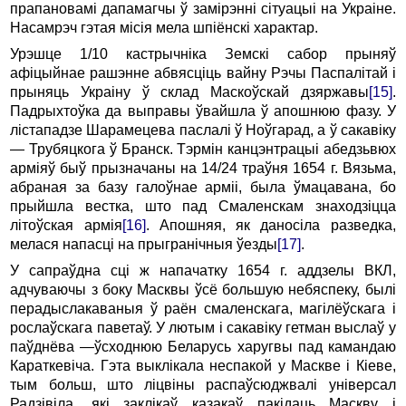
прапановамі дапамагчы ў замірэнні сітуацыі на Украіне.
Насамрэч гэтая місія мела шпіёнскі характар.
Урэшце 1/10 кастрычніка Земскі cабор прыняў
афіцыйнае рашэнне абвясціць вайну Рэчы Паспалітай і
прыняць Украіну ў склад Маскоўскай дзяржавы
[15]
.
Падрыхтоўка да выправы ўвайшла ў апошнюю фазу. У
лістападзе Шарамецева паслалі ў Ноўгарад, а ў сакавіку
— Трубяцкога ў Бранск. Тэрмін канцэнтрацыі абедзьвюх
арміяў быў прызначаны на 14/24 траўня 1654 г. Вязьма,
абраная за базу галоўнае арміі, была ўмацавана, бо
прыйшла вестка, што пад Смаленскам знаходзіцца
літоўская армія
[16]
. Апошняя, як даносіла разведка,
мелася напасці на прыгранічныя ўезды
[17]
.
У сапраўдна сці ж напачатку 1654 г. аддзелы ВКЛ,
адчуваючы з боку Масквы ўсё большую небяспеку, былі
перадыслакаваныя ў раён смаленскага, магілёўскага і
рослаўскага паветаў. У лютым і сакавіку гетман выслаў у
паўднёва
—
ўсходнюю Беларусь харугвы пад камандаю
Караткевіча. Гэта выклікала неспакой у Маскве і Кіеве,
тым больш, што ліцвіны распаўсюджвалі універсал
Радзівіла, які заклікаў казакаў пакідаць Маскву і