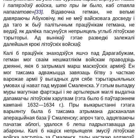
і папярэдзіў войска, што пры ім было, каб стаяла
напагатове»
[33]
.
Відавочна гетман, не вельмі
давяраючы Абуховічу, які не меў вайсковага досведу і
да таго ж быў палітычным праціўнікам гетмана, не
ведаў, як далёка пасунуўся непрыяцель углыб літоўскае
тэрыторыі. Ад вынікаў гэтае разведкі залежалі
далейшыя крокі літоўскіх войскаў.
Калі б праціўнік знаходзіўся яшчэ пад Дарагабужам,
гетман мог сваім нешматлікім войскам праводзіць
дзеянні, якія б затрымалі марш маскоўскіх арміяў. Ён
мог таксама адважыцца завязаць бітву з часткаю
варожае арміі ў выгадных для сябе тэрытарыяльных
умовах ці нават пад мурамі Смаленска. У гэтым выпадку
муры магутнае фартэцыі і яе артылерыя маглі выдатна
дапамагчы літоўскім харугвам (гэта было б паўтарэннем
кампаніі 1632—1634 г.). Пры выкарыстанні гэтага
варыянту была б таксама атрымана дасканалая
аперацыйная база ў Смаленску; апроч таго, адцягваючы
пачатак аблогі, удалося б лепш падрыхтавацца да
абароны. Калі б націск непрыяцеля змусіў літоўскае
войска адступіць за Смаленск, тады часткаю аддзелаў,