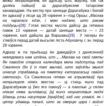
мяжы непрыяцелем, ён адпісаў, што, маўляў, той так
далёка пайшоў за дарагабужскімі татарскімі
канакрадамі. На вестку пра заняцце Дарагабужа і Белай
ён адказаў у лісце ад 28 чэрвеня з
—
пад Оршы:
„Масква
на чарапасе едзе, і маю надзею, што ракам
пойдуць»
[28]
.
Гэтая вестка мусіла дайсці да гетмана
паміж 13 чэрвеня — датай заняцця места — і 23
чэрвеня, калі дайшла да Варшавы
[29]
. У лагеры ён
з’явіўся перад датай высылкі ліста Абуховічу, г. зн. перад
28 чэрвеня.
Адразу ж па прыбыцці ён даведаўся з данясенняў
невядомага нам шпіёна, што
„…Масква на свой святы
Ян паводле старога календара мела падступіць пад
Смаленск (бо ў іх такі звычай, што заўсёды звыклі
шчасця спрабаваць на памятку каторагасьці свайго
святога)».
Са Смаленска гетман не атрымліваў пра
непрыяцеля ніякіх звестак — ці стаіць яшчэ пад
Дарагабужам ці ўжо яго пакінуў — а паколькі
„у сялян
ніякае няма зычлівасці, [а] яшчэ нецнатлівыя людзі
ўдаюць рэчы насуперак [праўдзе], каб нас улавілі, як і
цяпер удаваць пачалі, што за смерцю цара і войскі