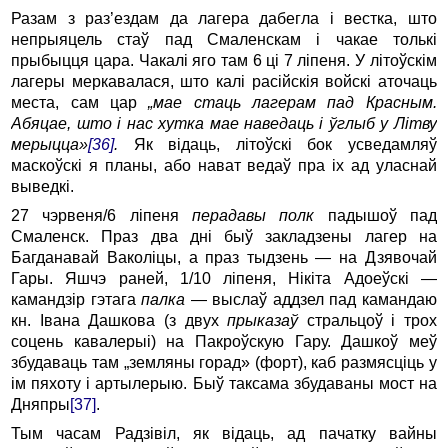
Разам з раз’ездам да лагера дабегла і вестка, што
непрыяцель стаў пад Смаленскам і чакае толькі
прыбыцця цара. Чакалі яго там 6 ці 7 ліпеня. У літоўскім
лагеры меркавалася, што калі расійскія войскі аточаць
места, сам цар
„мае стаць лагерам пад Красным.
Абяцае, што і нас хутка мае наведаць і ўглыб у Літву
мерыцца»
[36]
.
Як відаць, літоўскі бок усведамляў
маскоўскі я планы, або нават ведаў пра іх ад уласнай
выведкі.
27 чэрвеня/6 ліпеня
перадавы полк
падышоў пад
Смаленск. Праз два дні быў закладзены лагер на
Багданавай Ваколіцы, а праз тыдзень — на Дзявочай
Гары. Яшчэ раней, 1/10 ліпеня, Нікіта Адоеўскі —
камандзір гэтага
палка
— выслаў аддзел пад камандаю
кн. Івана Дашкова (з двух
прыказаў
стральцоў і трох
соцень кавалерыі) на Пакроўскую Гару. Дашкоў меў
збудаваць там „земляны горад» (форт), каб размясціць у
ім пяхоту і артылерыю. Быў таксама збудаваны мост на
Дняпры
[37]
.
Тым часам Радзівіл, як відаць, ад пачатку вайны