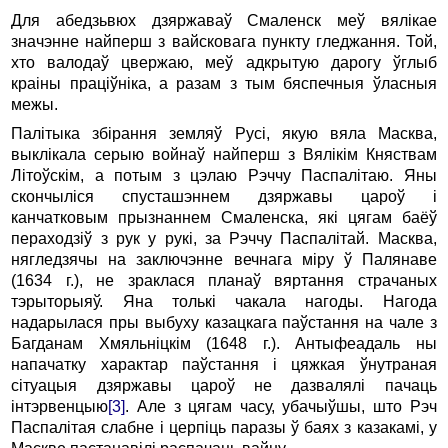
Для абедзьвюх дзяржаваў Смаленск меў вялікае
значэнне найперш з вайсковага пункту гледжання. Той,
хто валодаў цвержаю, меў адкрытую дарогу ўглыб
краіны праціўніка, а разам з тым бяспечныя ўласныя
межы.
Палітыка збірання земляў Русі, якую вяла Масква,
выклікала серыю войнаў найперш з Вялікім Княствам
Літоўскім, а потым з цэлаю Рэччу Паспалітаю. Яны
скончыліся спусташэннем дзяржавы цароў і
канчатковым прызнаннем Смаленска, які цягам баёў
пераходзіў з рук у рукі, за Рэччу Паспалітай. Масква,
нягледзячы на заключэнне вечнага міру ў Палянаве
(1634 г.), не зраклася планаў вяртання страчаных
тэрыторыяў. Яна толькі чакала нагоды. Нагода
надарылася пры выбуху казацкага паўстання на чале з
Багданам Хмяльніцкім (1648 г.). Антыфеадаль ны
напачатку характар паўстання і цяжкая ўнутраная
сітуацыя дзяржавы цароў не дазвалялі пачаць
інтэрвенцыю
[3]
. Але з цягам часу, убачыўшы, што Рэч
Паспалітая слабне і церпіць паразы ў баях з казакамі, у