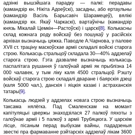
адзінкі вышэйшага парадку — палкі: перадавы
(камандзір кн. Нікіта Адоеўскі), засадны, або ертаульны
(камандзір Васіль Барысавіч Шарамецеў), вялікі
(камандзір кн. Якаў Чаркаскі), вартаўнічы (камандзір
князь Мікалай Цемкін
—
Растоўскі) і царскі
[8]
. Колькасны
склад кожнага роду войскаў без пошукаў у расійскіх
архівах вызначыць цяжка. Паводле A.Чарнова, у палове
XVII ст. траціну маскоўскае арміі складалі войскі старога
строю. Колькасць стральцоў складала 30—40% аддзелаў
старога строю. Гэта дазваляе вызначыць колькасць
паспалітага рушання ў галоўнай арміі як прыблізна 14
000 чалавек, у тым ліку каля 4500 стральцоў. Рэшту
войскаў старога строю складалі дваране і баярскія дзеці
(каля 5000 чал.), данскія і яіцкія казакі і астраханскія
татары
[9]
.
Колькасць людзей у аддзелах новага строю вызначыць
таксама нялёгка. Пад Смаленскам на момант
капітуляцыі цвержы знаходзілася 27 палкоў пяхоты з
галоўнае арміі і 5 палкоў з арміі Трубяцкога. У царскім
лісце, пісаным перад выбухам вайны, пададзеныя
звесткі пра фармаванне рэйтарскіх аддзелаў лікам 3600