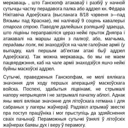
меркаваць , што Ганскопф атакаваў і разбіў у начной
сутычцы частку перадавога палка або аддзел кн. Фёдара
Нікітавіча Адоеўскага (высланага 8/18 чэрвеня з
—
пад
Вязьмы пад Краснае), які налічваў 9 соцень кавалерыі
старога строю.
Паводле далейшых рэляцыяў здаецца,
што ліцвіны пераправіліся цераз нейкі прыток Дняпра і
атакавалі на маршы адзін з
палкоў
, або, магчыма,
перадавы полк,
які знаходзіўся на чале галоўнае арміі (у
выпадку, калі першым аб’ектам атакі быў аддзел
Адоеўскага). Так можна меркаваць, бо мы не маем
пацвярджэння, каб на чале арміі знаходзіўся яшчэ нейкі
буйны маскоўскі аддзел.
Сутычкі, праведзеныя Ганскопфам, не мелі вялікага
значэння для ходу першых аперацыяў маскоўскага
войска. Поспехі, здабытыя ліцвінамі, не стрымалі
напору непрыяцеля і не затрымалі пачатку аблогі. Аднак
яны мелі вялікае значэнне для літоўскага гетмана і для
сабраных у лагеры жаўнераў. Радзівіл атрымаў звесткі
пра поступ праціўніка і мог прыступіць да здзяйснення
сваіх пачынаў. Пераможныя сутычкі ўзнялі ў літоўскіх
жаўнерах баявы дух і веру ў перамогу.