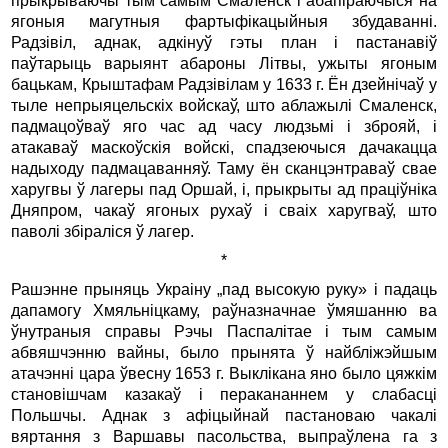
прыкрываючы тым самым Смаленск і абапіраючыся на
ягоныя магутныя фартыфікацыйныя збудаванні.
Радзівіл, аднак, адкінуў гэты план і пастанавіў
паўтарыць варыянт абароны Літвы, ужыты ягоным
бацькам, Крыштафам Радзівілам у 1633 г. Ён дзейнічаў у
тыле непрыяцельскіх войскаў, што аблажылі Смаленск,
падмацоўваў яго час ад часу людзьмі і зброяй, і
атакаваў маскоўскія войскі, спадзеючыся дачакацца
надыходу падмацаванняў. Таму ён сканцэнтраваў свае
харугвы ў лагеры пад Оршай, і, прыкрыты ад праціўніка
Дняпром, чакаў ягоных рухаў і сваіх харугваў, што
паволі збіраліся ў лагер.
*
Рашэнне прыняць Украіну „пад высокую руку» і падаць
дапамогу Хмяльніцкаму, раўназначнае ўмяшанню ва
ўнутраныя справы Рэчы Паспалітае і тым самым
абвяшчэнню вайны, было прынята ў найбліжэйшым
атачэнні цара ўвесну 1653 г. Выклікана яно было цяжкім
становішчам казакаў і перакананнем у слабасці
Польшчы. Аднак з афіцыйнай пастановаю чакалі
вяртання з Варшавы пасольства, выпраўлена га з