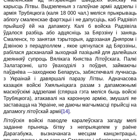
карысць Літвы. Выдзеленыя з галоўнае арміі аддзелы і
армія Трубяцкога (каля 18 000 чал.) меліся прыкрываць
аблогу смаленскае фартэцыі і не дапусціць, каб Радзівіл
прыйшоў ёй на дапамогу. Калі б войска Радзівіла
ўдалося разбіць або адцясніць за Бярэзіну і заняць
Смаленск, то занятая тэрыторыя, адрэзаная Дняпром і
Дзвіною з перадполлем , якое цягнулася ад Бярэзіны,
рабілася дасканалай зыходнай пазіцыяй для далейшых
дзеянняў супроць Вялікага Княства Літоўскага. Палкі
Залатарэнкі, што ўваходзілі з поўдня, займаючы
паўднёва
—
заходнюю Беларусь, забяспечвалі лучнасць
з Украінай і давяршалі паразу Літвы. Адначасова
казацкія войскі Хмяльніцкага разам з дапаможнымі
маскоўскімі аддзеламі (спярша гэта меліся быць войскі
Трубяцкога), атакавалі на каронную армію, змушалі яе
заставацца на Украіне, не даючы магчымасці прыйсці на
дапамогу літоўскай арміі
[14]
.
Літоўскія войскі паводле каралеўскага загаду мелі
заданне прыняць бітву з непрыяцелем у раёне
Дарагабужа, вызначанага месцам канцэнтрацыі,