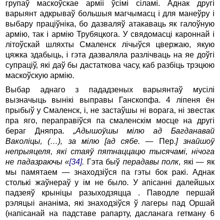
групаў маскоўскае арміі ўсімі сіламі. Аднак другі
варыянт адкрываў большыя магчымасц і для манеўру і
выбару праціўніка, бо дазваляў атакаваць як галоўную
армію, так і армію Трубяцкога. У свядомасці кароннай і
літоўскай шляхты Смаленск лічыўся цвержаю, якую
цяжка здабыць, і гэта дазваляла разлічваць на яе доўгі
супраціў, які даў бы дастаткова часу, каб разбіць трэцюю
маскоўскую армію.
Выбар аднаго з пададзеных варыянтаў мусілі
вызначыць вынікі выправы Ганскопфа. 4 ліпеня ён
прыбыў у Смаленск, і, не застаўшы ні ворага, ні звестак
пра яго, пераправіўся па смаленскім мосце на другі
бераг Дняпра.
„Адышоўшы мілю ад Багданавай
Ваколіцы, (…), за мілю [ад сябе. —
Пер.
] знайшоў
непрыяцеля, які стаяў пятнаццацю тысячамі, нічога
не падазраючы «
[34]
.
Гэта быў
перадавы полк,
які — як
мы памятаем — знаходзіўся па гэты бок ракі. Аднак
столькі жаўнераў у ім не было. У апісанні далейшых
падзеяў крыніцы разыходзяцца . Паводле першай
рэляцыі ананіма, які знаходзіўся ў лагеры пад Оршай
(напісанай на падставе рапарту, дасланага гетману 6