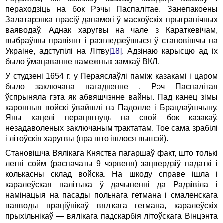
пераходзіць на бок Рэчы Паспалітае. Занепакоены
Залатарэнка прасіў дапамогі ў маскоўскіх прыгранічных
ваяводаў. Аднак харугвы на чале з Караткевічам,
выбраўшы правіянт і разгледзеўшыся ў становішчы на
Украіне, адступілі на Літву
[18]
. Адзінаю карысцю ад іх
было ўмацаванне памежных замкаў ВКЛ.
У студзені 1654 г. у Пераяслаўлі паміж казакамі і царом
было заключана пагадненне . Рэч Паспалітая
ўспрыняла гэта як абвяшчэнне вайны. Пад канец зімы
каронныя войскі ўвайшлі на Падолле і Брацлаўшчыну.
Яны хацелі перацягнуць на свой бок казакаў,
незадаволеных заключаным трактатам. Тое сама зрабілі
і літоўскія харугвы (пра што ішлося вышэй).
Становішча Вялікага Княства пагаршаў факт, што толькі
летні сойм (распачаты 9 чэрвеня) зацвердзіў падаткі і
колькасны склад войска. На шкоду справе ішла і
каралеўская палітыка ў дачыненні да Радзівіла і
намінацыя на пасады польнага гетмана і смаленскага
ваяводы праціўнікаў вялікага гетмана, каралеўскіх
прыхільнікаў — вялікага падскарбія літоўскага Вінцэнта