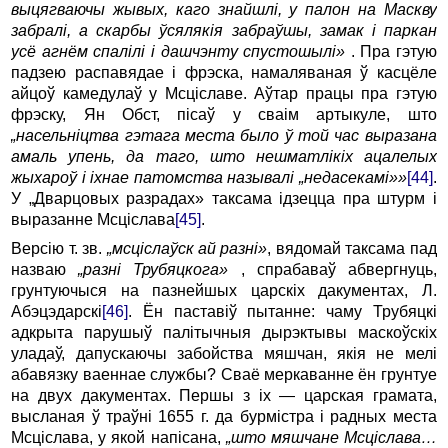
выцягваючы жывых, каго знайшлі, у палон на Маскву
забралі, а скарбы ўсялякія забраўшы, замак і паркан
усё агнём спалілі і дашчэнту спустошылі»
. Пра гэтую
падзею распавядае і фрэска, намаляваная ў касцёле
айцоў камедулаў у Мсціславе. Аўтар працы пра гэтую
фрэску, Ян Обст, пісаў у сваім артыкуле, што
„насельніцтва гэтага места было ў той час выразана
амаль упень, да таго, што нешматлікіх ацалелых
жыхароў і іхнае патомства называлі „недасекамі»»
[44]
.
У „Дварцовых разрадах» таксама ідзецца пра штурм і
выразанне Мсціслава
[45]
.
Версію т. зв.
„мсціслаўск ай разні»
, вядомай таксама пад
назваю
„разні Трубяцкога»
, спрабаваў абвергнуць,
грунтуючыся на пазнейшых царскіх дакументах, Л.
Абэцэдарскі
[46]
. Ён паставіў пытанне: чаму Трубяцкі
адкрыта парушыў палітычныя дырэктывы маскоўскіх
уладаў, дапускаючы забойства мяшчан, якія не мелі
абавязку ваеннае службы? Сваё меркаванне ён грунтуе
на двух дакументах. Першы з іх — царская грамата,
высланая ў траўні 1655 г. да бурмістра і радных места
Мсціслава, у якой напісана,
„што мяшчане Мсціслава…