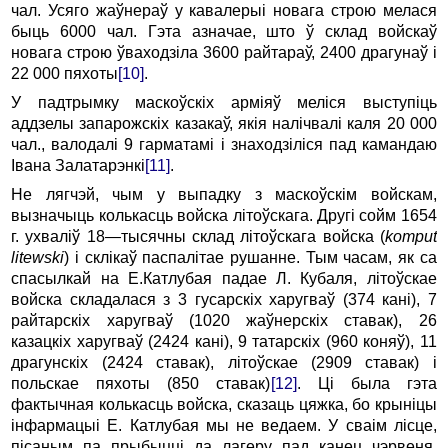
чал. Усяго жаўнераў у кавалерыі новага строю мелася
быць 6000 чал. Гэта азначае, што ў склад войскаў
новага строю ўваходзіла 3600 райтараў, 2400 драгунаў і
22 000 пяхоты
[10]
.
У падтрымку маскоўскіх арміяў меліся выступіць
аддзелы запарожскіх казакаў, якія налічвалі каля 20 000
чал., валодалі 9 гарматамі і знаходзіліся пад камандаю
Івана Залатарэнкі
[11]
.
Не лягчэй, чым у выпадку з маскоўскім войскам,
вызначыць колькасць войска літоўскага. Другі сойм 1654
г. ухваліў 18
—
тысячны склад літоўскага войска (
komput
litewski
) і склікаў паспалітае рушанне. Тым часам, як са
спасылкай на Е.Катлубая падае Л. Кубаля, літоўскае
войска складалася з 3 гусарскіх харугваў (374 кані), 7
райтарскіх харугваў (1020 жаўнерскіх ставак), 26
казацкіх харугваў (2424 кані), 9 татарскіх (960 коняў), 11
драгунскіх (2424 ставак), літоўскае (2909 ставак) і
польскае пяхоты (850 ставак)
[12]
. Ці была гэта
фактычная колькасць войска, сказаць цяжка, бо крыніцы
інфармацыі Е. Катлубая мы не ведаем. У сваім лісце,
пісаным па прыбыцці да лагеру пад канец чэрвеня,