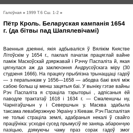
Галоўная
»
1999 Т.6 Сш. 1-2
»
Пётр Кроль. Беларуская кампанія 1654
г. (да бітвы пад Шапялевічамі)
Ваенныя дзеянні, якія адбываліся ў Вялікім Княстве
Літоўскім у 1654 г., паклалі пачатак працяглай вайне
паміж Маскоўскай дзяржавай і Рэччу Паспаліта й, якая
цягнулася аж да заключэння Андрусоўскага міру (30
студзеня 1666). На працягу прыблізна трынаццаці гадоў
— з перапынкам у 1656—1658 — абодва бакі вялі між
сабою больш ці менш зацятыя баі. У выніку гэтае вайны
Рэч Паспаліта я страціла тэрыторыі , адпісаныя ёй
паводле трактатаў 1618 і 1634 г. — Смаленшчы ну,
Чарнігаўшчын у і Севершчын у. Масква здабыла
таксама левабярэжную Украіну з Кіевам. Рэч Паспалітая
не толькі страціла землі, адабраныя некалі ў свайго
праціўніка: усходні сусед прымусіў яе заняць абарончую
пазіцыю, дзякуючы чаму праз сорак гадоў змог