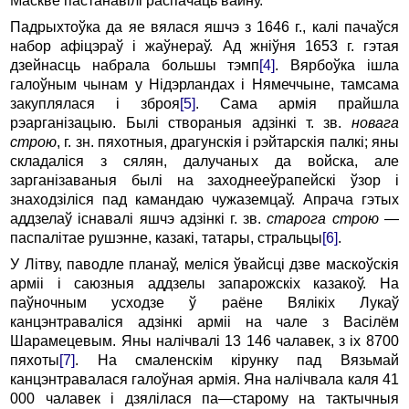
Маскве пастанавілі распачаць вайну.
Падрыхтоўка да яе вялася яшчэ з 1646 г., калі пачаўся
набор афіцэраў і жаўнераў. Ад жніўня 1653 г. гэтая
дзейнасць набрала большы тэмп
[4]
. Вярбоўка ішла
галоўным чынам у Нідэрландах і Нямеччыне, тамсама
закуплялася і зброя
[5]
. Сама армія прайшла
рэарганізацыю. Былі створаныя адзінкі т. зв.
новага
строю
, г. зн. пяхотныя, драгунскія і рэйтарскія палкі; яны
складаліся з сялян, далучаных да войска, але
зарганізаваныя былі на заходнееўрапейскі ўзор і
знаходзіліся пад камандаю чужаземцаў. Апрача гэтых
аддзелаў існавалі яшчэ адзінкі г. зв.
старога строю
—
паспалітае рушэнне, казакі, татары, стральцы
[6]
.
У Літву, паводле планаў, меліся ўвайсці дзве маскоўскія
арміі і саюзныя аддзелы запарожскіх казакоў. На
паўночным усходзе ў раёне Вялікіх Лукаў
канцэнтраваліся адзінкі арміі на чале з Васілём
Шарамецевым. Яны налічвалі 13 146 чалавек, з іх 8700
пяхоты
[7]
. На смаленскім кірунку пад Вязьмай
канцэнтравалася галоўная армія. Яна налічвала каля 41
000 чалавек і дзялілася па
—
старому на тактычныя