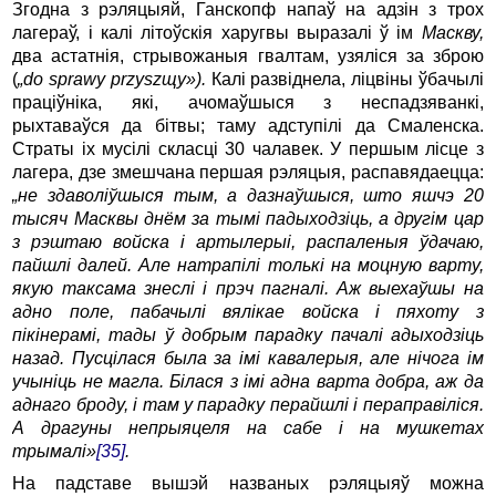
Згодна з рэляцыяй, Ганскопф напаў на адзін з трох
лагераў, і калі літоўскія харугвы выразалі ў ім
Маскву,
два астатнія, стрывожаныя гвалтам, узяліся за зброю
(
„do sprawy przyszщy»).
Калі развіднела, ліцвіны ўбачылі
праціўніка, які, ачомаўшыся з неспадзяванкі,
рыхтаваўся да бітвы; таму адступілі да Смаленска.
Страты іх мусілі скласці 30 чалавек. У першым лісце з
лагера, дзе змешчана першая рэляцыя, распавядаецца:
„не здаволіўшыся тым, а дазнаўшыся, што яшчэ 20
тысяч Масквы днём за тымі падыходзіць, а другім цар
з рэштаю войска і артылерыі, распаленыя ўдачаю,
пайшлі далей. Але натрапілі толькі на моцную варту,
якую таксама знеслі і прэч пагналі. Аж выехаўшы на
адно поле, пабачылі вялікае войска і пяхоту з
пікінерамі, тады ў добрым парадку пачалі адыходзіць
назад. Пусцілася была за імі кавалерыя, але нічога ім
учыніць не магла. Білася з імі адна варта добра, аж да
аднаго броду, і там у парадку перайшлі і пераправіліся.
А драгуны непрыяцеля на сабе і на мушкетах
трымалі»
[35]
.
На падставе вышэй названых рэляцыяў можна