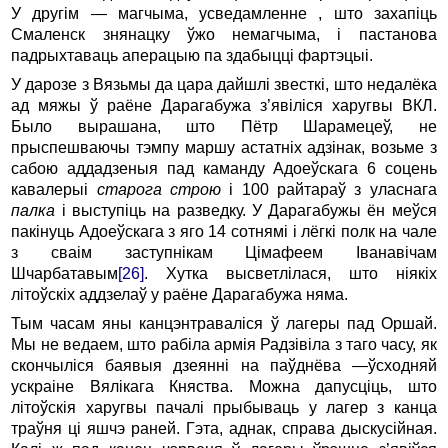
У другім — магчыма, усведамленне , што захапіць
Смаленск знянацку ўжо немагчыма, і пастанова
падрыхтаваць аперацыю па здабыцці фартэцыі.
У дарозе з Вязьмы да цара дайшлі звесткі, што недалёка
ад мяжы ў раёне Дарагабужа з’явіліся харугвы ВКЛ.
Было вырашана, што Пётр Шарамецеў, не
прыспешваючы тэмпу маршу астатніх адзінак, возьме з
сабою аддадзеныя пад каманду Адоеўскага 6 соцень
кавалерыі
старога строю
і 100 райтараў з уласнага
палка
і выступіць на разведку. У Дарагабужы ён меўся
пакінуць Адоеўскага з яго 14 сотнямі і лёгкі полк на чале
з сваім заступнікам Цімафеем Іванавічам
Шчарбатавым
[26]
. Хутка высветлілася, што ніякіх
літоўскіх аддзелаў у раёне Дарагабужа няма.
Тым часам яны канцэнтраваліся ў лагеры пад Оршай.
Мы не ведаем, што рабіла армія Радзівіла з таго часу, як
скончыліся баявыя дзеянні на паўднёва
—
ўсходняй
ускраіне Вялікага Княства. Можна дапусціць, што
літоўскія харугвы пачалі прыбываць у лагер з канца
траўня ці яшчэ раней. Гэта, аднак, справа дыскусійная.