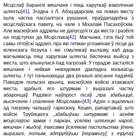
Мсціслаў баранілі мяшчане і пяць харугваў ваколічнае
шляхты
[41]
. Згодна з Л. Абэцэдарскім, на помач месту
ішла частка паспалітага рушання, праўдападобна з
мсціслаўскага павету, на чале з Міхалам Пасахоўскім.
Але маскоўскія аддзелы не дапусцілі іх да места і разбілі
на подступах да Мсціслава
[42]
. Магчыма, гэта быў той
самы літоўскі аддзел, пра які гетман успамінае ў лісце да
віленскага біскупа і які сімуляваў вылазку, каб даць
магчымасць пяці харугвам шляхты бяспечна выйсці з
места, што апынулася пад пагрозай. У горадзе засталіся
мяшчане і нейкая невядомая дакладна колькасць
шляхты. І тут пачынаюцца два розныя апісанні падзеяў.
Паводле польскіх крыніц, маскоўскія войскі атакавалі
места, здабылі яго штурмам і выразалі частку
абаронцаў. Радзівіл наўпрост пісаў
„пра здабыццё,
высячэнне і спаленне Мсціслава»
[43]
. Адзін з ацалелых
ад пагрому чальцоў гарнізону, Коцел, рапартаваў, што
войскі Трубяцкога
„здабыўшы штурмамі і агнём
мсціслаўскі замак і паркан, усялякі шляхецкі народ,
мяшчан і жыдоў, таксама ўсялякае паспольства ўпень
выразалі, потым, адтрубіўшы [перамогу], з трупаў