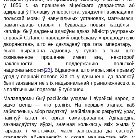
у 1856 г. на прашэнне віцебскага дваранства аб
адкрыцці ў Полацку універсітэта, увядзенні выкладання
польскай мовы ў навучальных установах, магчымасці
рамантаваць старыя і будаваць новыя касцёлы і
капліцы быў дадзены адмоўны адказ. Міністр унутраных
справаў С.Ланскі паведаміў віцебскаму «предводителю
дворянства», што ён дакладваў пра гэта імператару, і
было вырашана адмовіць у сувязі з тым, што
«означенное прошение имеет вид некоторой
наклонности к поддержанию польской
национальности»
[23]
. Відавочна, што меры, якія прымаў
урад у першай палове ХIХ ст. у дачыненні да палякаў,
былі звязаныя не з іх нацыянальнай прыналежнасцю, а
з палітычнымі падзеямі ў губернях.
Малавядомы быў расійскім уладам і яўрэйскі народ, а
яшчэ менш — яго рэлігія. На першых этапах, каб
забяспечыць збор падаткаў і мабілізацыю рэкрутаў, урад
пакінуў кагал як орган самакіравання. Адпаведна
заканадаўству яўрэі, значная колькасць якіх жыла ў
гарадах і мястэчках, маглі запісвацца да саслоўя
«гарадскіх абывацеляў» у склад мяшчанства або, у