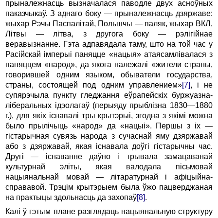
прыналежнасць вызначалася паводле двух асноўных
паказчыкаў. З аднаго боку — прыналежнасць дзяржаве:
жыхар Рэчы Паспалітай, Польшчы — паляк, жыхар ВКЛ,
Літвы — літва, з другога боку — рэлігійнае
веравызнанне. Гэта адпавядала таму, што на той час у
Расійскай імперыі паняцце «нацыя» атаясамлівалася з
паняццем «народ», да якога належалі «жители страны,
говорившей одним языком, обыватели государства,
страны, состоящей под одним управлением»
[7]
, і не
супярэчыла пункту гледжання еўрапейскіх буржуазна-
ліберальных ідэолагаў (перыяду прыблізна 1830—1880
г.), для якіх існавалі тры крытэрыі, згодна з якімі можна
было прылічыць «народ» да «нацыі». Першы з іх —
гістарычная сувязь народа з сучаснай яму дзяржавай
або з дзяржавай, якая існавала доўгі гістарычны час.
Другі — існаванне даўно і трывала замацаванай
культурнай эліты, якая валодала пісьмовай
нацыянальнай мовай — літаратурнай і афіцыйна-
справавой. Трэцім крытэрыем была ўжо пацверджаная
на практыцы здольнасць да захопаў
[8]
.
Калі ў гэтым плане разглядаць нацыянальную структуру