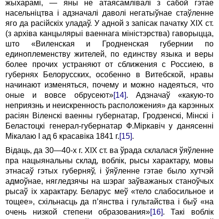
жыхарамі, — яны не атаясамлівалі з сабой гэтае
насельніцтва і адзначалі даволі негатыўнае стаўленне
яго да расійскіх уладаў. У адной з запісак пачатку ХIХ ст.
(з архіва канцылярыі ваеннага міністэрства) гаворыцца,
што «Виленская и Гродненская губернии по
единоплеменству жителей, по единству языка и веры
более прочих устраняют от сближения с Россиею, в
губернях Белорусских, особенно в Витебской, нравы
начинают изменяться, почему и можно надеяться, что
оные и вовсе обрусеют»
[14]
. Адзначаў «какую-то
неприязнь и неискренность расположения» да карэнных
расіян Віленскі ваенны губернатар, Гродзенскі, Мінскі і
Беластоцкі генерал-губернатар Ф.Міркавіч у данясенні
Мікалаю I ад 6 красавіка 1841 г.
[15]
.
Відаць, да 30—40-х г. ХIХ ст. ва ўрада склалася ўяўленне
пра нацыянальны склад, воблік, рысы характару, мовы
этнасаў гэтых губерняў, і ўяўленне гэтае было хутчэй
адмоўнае, нягледзячы на шэраг заўважаных станоўчых
рысаў іх характару. Беларус меў «тело слабосильное и
тощее», схільнасць да п’янства і гультайства і быў «на
очень низкой степени образования»
[16]
. Такі воблік