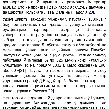
договорами», а ў прыватных размовах імператар
абяцаў, што не пройдзе і двух гадоў, як будуць далучаны
да Царства Польскага Літва, Валынь і Падолія
[20]
.
Удзел шляхты заходніх губерняў у паўстанні 1830-31 г.
быў той зачэпкай, якая дазволіла ўраду актывізаваць
русіфікацыю тэрыторыі. Закрыццё Віленскага
універсітэта і шэрагу іншых навучальных установаў,
забарона вывучаць польскую мову як самастойны
прадмет, скасаванне Літоўскага статута абмяжоўвалі, па
меркаванні ўрада, паланізацыйныя працэсы. Пачаўся
наступ на каталіцкую і уніяцкую цэрквы. І калі да пачатку
паўстання ў імперыі было 325 мужчынскіх каталіцкіх
кляштараў, то на працягу 1832 г. было скасавана 196,
або 60%
[21]
. Паўстанне паскорыла і вырашэнне лёсу
уніяцкай царквы, бо уніятаў, як гаварыў міністр
унутраных справаў Д.Блудаў, трэба было ператварыць з
«полуполяков — римских католиков — в верных сынов
нашей церкви и России»
[22]
.
Некаторыя спадзяванні ў дваранства выклікаў і ўзыход
на цараванне Аляксандра II, але ў дачыненні да
заходніх губерняў ён працягваў палітыку Мікалая I. Так,