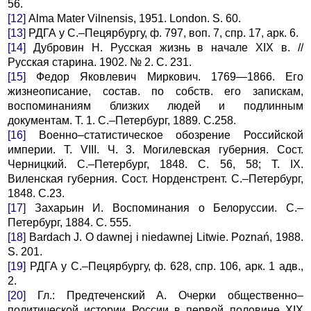
56.
[12]
Alma Mater Vilnensis, 1951. London. S. 60.
[13]
РДГА у С.–Пецярбургу, ф. 797, воп. 7, спр. 17, арк. 6.
[14]
Дубровин Н. Русская жизнь в начале ХIХ в. //
Русская старина. 1902. № 2. С. 231.
[15]
Федор Яковлевич Миркович. 1769—1866. Его
жизнеописание, состав. по собств. его запискам,
воспоминаниям близких людей и подлинным
документам. Т. 1. С.–Петербург, 1889. С.258.
[16]
Военно–стaтистическое обозрение Российской
империи. Т. VIII. Ч. 3. Могилевская губерния. Сост.
Черницкий. С.–Петербург, 1848. С. 56, 58; Т. IХ.
Виленская губерния. Сост. Норденстрент. С.–Петербург,
1848. С.23.
[17]
Захарьин И. Воспоминания о Белоруссии. С.–
Петербург, 1884. С. 555.
[18]
Bardach J. O dawnej i niedawnej Litwie. Poznań, 1988.
S. 201.
[19]
РДГА у С.–Пецярбургу, ф. 628, спр. 106, арк. 1 адв.,
2.
[20]
Гл.: Предтеченский А. Очерки общественно–
политической истории России в первой половине ХIХ