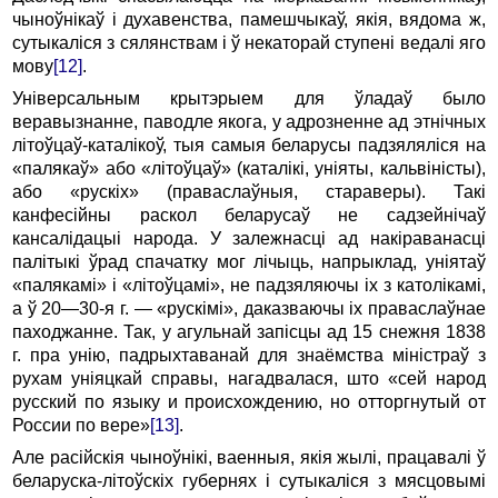
чыноўнікаў і духавенства, памешчыкаў, якія, вядома ж,
сутыкаліся з сялянствам і ў некаторай ступені ведалі яго
мову
[12]
.
Універсальным крытэрыем для ўладаў было
веравызнанне, паводле якога, у адрозненне ад этнічных
літоўцаў-каталікоў, тыя самыя беларусы падзяляліся на
«палякаў» або «літоўцаў» (каталікі, уніяты, кальвіністы),
або «рускіх» (праваслаўныя, стараверы). Такі
канфесійны раскол беларусаў не садзейнічаў
кансалідацыі народа. У залежнасці ад накіраванасці
палітыкі ўрад спачатку мог лічыць, напрыклад, уніятаў
«палякамі» і «літоўцамі», не падзяляючы іх з католікамі,
а ў 20—30-я г. — «рускімі», даказваючы іх праваслаўнае
паходжанне. Так, у агульнай запісцы ад 15 снежня 1838
г. пра унію, падрыхтаванай для знаёмства міністраў з
рухам уніяцкай справы, нагадвалася, што «сей народ
русский по языку и происхождению, но отторгнутый от
России по вере»
[13]
.
Але расійскія чыноўнікі, ваенныя, якія жылі, працавалі ў
беларуска-літоўскіх губернях і сутыкаліся з мясцовымі