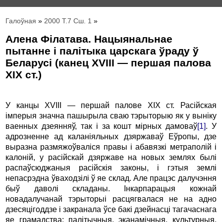
Галоўная
»
2000 Т.7 Сш. 1
»
Алена Філатава. Нацыянальнае
пытанне і палітыка царскага ўраду ў
Беларусі (канец XVIII — першая палова
ХIХ ст.)
У канцы XVIII — першай палове ХIХ ст. Расійская
імперыя значна пашырыла сваю тэрыторыю як у выніку
ваенных дзеянняў, так і за кошт мірных дамоваў
[1]
. У
адрозненне ад каланіяльных дзяржаваў Еўропы, дзе
выразна размяжоўваліся правы і абавязкі метраполій і
калоній, у расійскай дзяржаве на новых землях былі
распаўсюджаныя расійскія законы, і гэтыя землі
непасрэдна ўваходзілі ў яе склад. Але працэс далучэння
быў даволі складаны. Інкарпарацыя кожнай
новадалучанай тэрыторыі расцягвалася не на адно
дзесяцігоддзе і закранала ўсе бакі дзейнасці тагачаснага
яе грамадства: палітычныя, эканамічныя, культурныя,