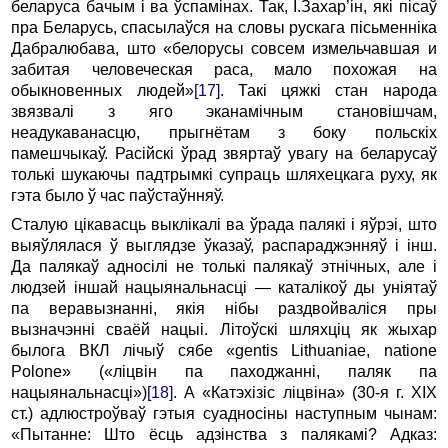
беларуса бачым і ва ўспамінах. Так, І.Захар’ін, які пісаў
пра Беларусь, спасылаўся на словы рускага пісьменніка
Дабралюбава, што «белорусы совсем измельчавшая и
забитая человеческая раса, мало похожая на
обыкновенных людей»
[17]
. Такі цяжкі стан народа
звязвалі з яго эканамічным становішчам,
неадукаванасцю, прыгнётам з боку польскіх
памешчыкаў. Расійскі ўрад звяртаў увагу на беларусаў
толькі шукаючы падтрымкі супраць шляхецкага руху, як
гэта было ў час паўстаўнняў.
Сталую цікавасць выклікалі ва ўрада палякі і яўрэі, што
выяўлялася ў выглядзе ўказаў, распараджэнняў і інш.
Да палякаў адносілі не толькі палякаў этнічных, але і
людзей іншай нацыянальнасці — каталікоў ды уніятаў
па веравызнанні, якія нібы раздвойваліся пры
вызначэнні сваёй нацыі. Літоўскі шляхціц як жыхар
былога ВКЛ лічыў сябе «gentis Lithuaniae, natione
Polone» («ліцвін па паходжанні, паляк па
нацыянальнасці»)
[18]
. А «Катэхізіс ліцвіна» (30-я г. ХIХ
ст.) адлюстроўваў гэтыя суадносіны наступным чынам:
«Пытанне: Што ёсць адзінства з палякамі? Адказ: