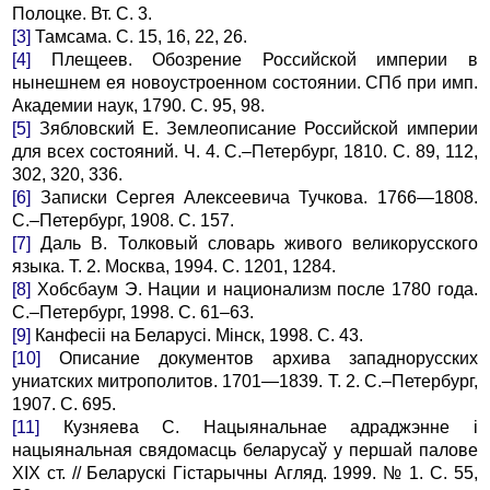
Полоцке. Вт. С. 3.
[3]
Тамсама. С. 15, 16, 22, 26.
[4]
Плещеев. Обозрение Российской империи в
нынешнем ея новоустроенном состоянии. СПб при имп.
Академии наук, 1790. С. 95, 98.
[5]
Зябловский Е. Землеописание Российской империи
для всех состояний. Ч. 4. С.–Петербург, 1810. С. 89, 112,
302, 320, 336.
[6]
Записки Сергея Алексеевича Тучкова. 1766—1808.
С.–Петербург, 1908. С. 157.
[7]
Даль В. Толковый словарь живого великорусского
языка. Т. 2. Москва, 1994. С. 1201, 1284.
[8]
Хобсбаум Э. Нации и национализм после 1780 года.
С.–Петербург, 1998. С. 61–63.
[9]
Канфесіі на Беларусі. Мінск, 1998. С. 43.
[10]
Описание документов архива западнорусских
униатских митрополитов. 1701—1839. Т. 2. С.–Петербург,
1907. С. 695.
[11]
Кузняева С. Нацыянальнае адраджэнне і
нацыянальная свядомасць беларусаў у першай палове
ХIХ ст. // Беларускі Гістарычны Агляд. 1999. № 1. С. 55,