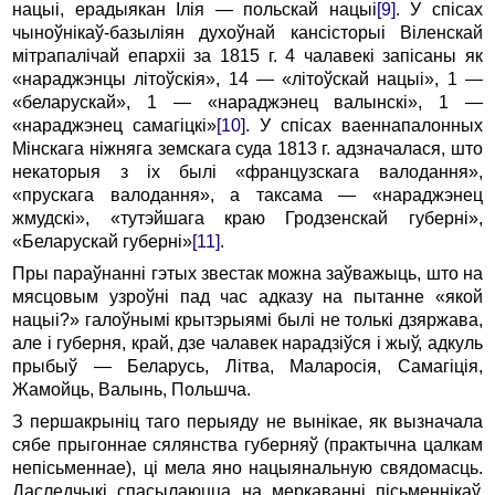
нацыі, ерадыякан Ілія — польскай нацыі
[9]
. У спісах
чыноўнікаў-базыліян духоўнай кансісторыі Віленскай
мітрапалічай епархіі за 1815 г. 4 чалавекі запісаны як
«нараджэнцы літоўскія», 14 — «літоўскай нацыі», 1 —
«беларускай», 1 — «нараджэнец валынскі», 1 —
«нараджэнец самагіцкі»
[10]
. У спісах ваеннапалонных
Мінскага ніжняга земскага суда 1813 г. адзначалася, што
некаторыя з іх былі «французскага валодання»,
«прускага валодання», а таксама — «нараджэнец
жмудскі», «тутэйшага краю Гродзенскай губерні»,
«Беларускай губерні»
[11]
.
Пры параўнанні гэтых звестак можна заўважыць, што на
мясцовым узроўні пад час адказу на пытанне «якой
нацыі?» галоўнымі крытэрыямі былі не толькі дзяржава,
але і губерня, край, дзе чалавек нарадзіўся і жыў, адкуль
прыбыў — Беларусь, Літва, Маларосія, Самагіція,
Жамойць, Валынь, Польшча.
З першакрыніц таго перыяду не вынікае, як вызначала
сябе прыгоннае сялянства губерняў (практычна цалкам
непісьменнае), ці мела яно нацыянальную свядомасць.
Даследчыкі спасылаюцца на меркаванні пісьменнікаў,