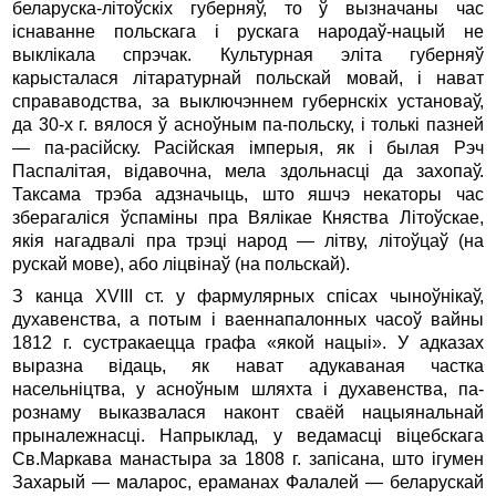
беларуска-літоўскіх губерняў, то ў вызначаны час
існаванне польскага і рускага народаў-нацый не
выклікала спрэчак. Культурная эліта губерняў
карысталася літаратурнай польскай мовай, і нават
справаводства, за выключэннем губернскіх установаў,
да 30-х г. вялося ў асноўным па-польску, і толькі пазней
— па-расійску. Расійская імперыя, як і былая Рэч
Паспалітая, відавочна, мела здольнасці да захопаў.
Таксама трэба адзначыць, што яшчэ некаторы час
зберагаліся ўспаміны пра Вялікае Княства Літоўскае,
якія нагадвалі пра трэці народ — літву, літоўцаў (на
рускай мове), або ліцвінаў (на польскай).
З канца XVIII ст. у фармулярных спісах чыноўнікаў,
духавенства, а потым і ваеннапалонных часоў вайны
1812 г. сустракаецца графа «якой нацыі». У адказах
выразна відаць, як нават адукаваная частка
насельніцтва, у асноўным шляхта і духавенства, па-
рознаму выказвалася наконт сваёй нацыянальнай
прыналежнасці. Напрыклад, у ведамасці віцебскага
Св.Маркава манастыра за 1808 г. запісана, што ігумен
Захарый — маларос, ераманах Фалалей — беларускай