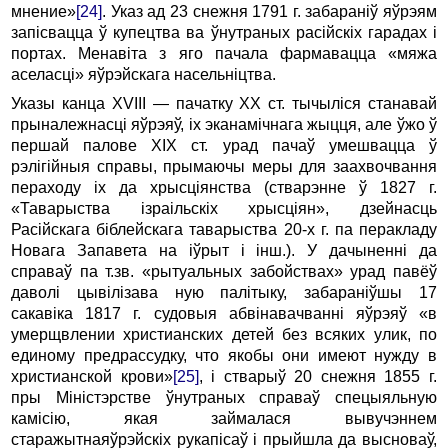
мнение»
[24]
. Указ ад 23 снежня 1791 г. забараніў яўрэям
запісвацца ў купецтва ва ўнутраных расійскіх гарадах і
портах. Менавіта з яго пачала фармавацца «мяжа
аселасці» яўрэйскага насельніцтва.
Указы канца XVIII — пачатку ХХ ст. тычыліся станавай
прыналежнасці яўрэяў, іх эканамічнага жыцця, але ўжо ў
першай палове ХIХ ст. урад пачаў умешвацца ў
рэлігійныя справы, прымаючы меры для заахвочвання
пераходу іх да хрысціянства (стварэнне ў 1827 г.
«Таварыства ізраільскіх хрысціян», дзейнасць
Расійскага біблейскага таварыства 20-х г. па перакладу
Новага Запавета на іўрыт і інш.). У дачыненні да
справаў па т.зв. «рытуальных забойствах» урад павёў
даволі цывілізава ную палітыку, забараніўшы 17
сакавіка 1817 г. судовыя абвінавачванні яўрэяў «в
умерщвлении христианских детей без всяких улик, по
единому предрассудку, что якобы они имеют нужду в
христианской крови»
[25]
, і стварыў 20 снежня 1855 г.
пры Міністэрстве ўнутраных справаў спецыяльную
камісію, якая займалася вывучэннем
старажытнаяўрэйскіх рукапісаў і прыйшла да высноваў,