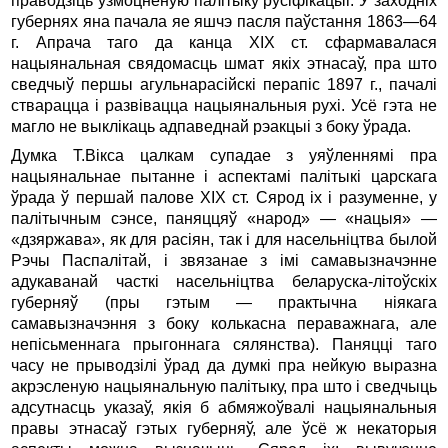
праводзіць узмоцненую палітыку русіфікацыі. У заходніх
губернях яна пачала яе яшчэ пасля паўстання 1863—64
г. Апрача таго да канца ХIХ ст. сфармавалася
нацыянальная свядомасць шмат якіх этнасаў, пра што
сведчыў першы агульнарасійскі перапіс 1897 г., пачалі
стварацца і развівацца нацыянальныя рухі. Усё гэта не
магло не выклікаць адпаведнай рэакцыі з боку ўрада.
Думка Т.Вікса цалкам супадае з уяўленнямі пра
нацыянальнае пытанне і аспектамі палітыкі царскага
ўрада ў першай палове ХIХ ст. Сярод іх і разуменне, у
палітычным сэнсе, паняццяў «народ» — «нацыя» —
«дзяржава», як для расіян, так і для насельніцтва былой
Рэчы Паспалітай, і звязанае з імі самавызначэнне
адукаванай часткі насельніцтва беларуска-літоўскіх
губерняў (пры гэтым — практычна ніякага
самавызначэння з боку колькасна пераважнага, але
непісьменнага прыгоннага сялянства). Паняцці таго
часу не прыводзілі ўрад да думкі пра нейкую выразна
акрэсленую нацыянальную палітыку, пра што і сведчыць
адсутнасць указаў, якія б абмяжоўвалі нацыянальныя
правы этнасаў гэтых губерняў, але ўсё ж некаторыя