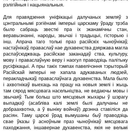
рэлігійныя і нацыянальныя.
Для правядзення уніфікацыі далучаных земляў з
цэнтральнымі рэгіёнамі імперыі царскаму ўраду трэба
было сабраць звесткі пра іх эканамічны стан,
веравызнанні, народы, звычаі і традыцыі, гісторыю і
інш. Апрача таго толькі праз расійскіх чыноўнікаў,
настаўнікаў, праваслаў нае духавенства дзяржава магла
распаўсюджваць расійскае заканадаў ства, культуру,
мову і праваслаўную веру і наогул праводзіць палітыку
русіфікацыі. А пры такіх тэмпах павелічэння тэрыторый
Расійскай імперыі не хапала адукаваных людзей,
перакладчыкаў, праваслаўнага духавенства. Мала было
і ахвотнікаў выехаць на працу на новыя землі і жыць
там сярод мясцовага насельніцтва, не ведаючы мовы і
звычаяў. Тым больш што мясцовыя жыхары ў шэрагу
выпадкаў (асабліва калі землі былі далучаны не
добраахвотна, а ў выніку войнаў) дрэнна ставіліся да
расіян. Таму царскі ўрад вымушаны быў праводзіць
свае ўказы ў асноўным праз чыноўнікаў мясцовага
паходжання, іншавернае духавенства, якія не вельмі