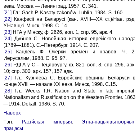
века. Москва — Ленинград, 1957. С. 341.
[21]
Гл.: Gach P. Kasaty zakonów. Lublin, 1984. S. 160.
[22]
Канфесіі на Беларусі (кан. XVIII—XX ст.)/Нав. рэд.
У.Навіцкі. Мінск, 1998. С. 14.
[23]
НГА у Мінску, ф. 2626, воп. 1, спр. 95, арк. 4.
[24]
Дубнов С. Новейшая история еврейского народа
(1789—1881). С.–Петербург, 1914. С. 207.
[25]
Кандель Ф. Очерки времен и нравов. Ч. 2.
Иерусалим, 1988. С. 95, 97.
[26]
РДГА у С.–Пецярбургу, ф. 821, воп. 8, спр. 296, арк.
10; спр. 300, арк. 157, 157 адв.
[27]
Гл.: Кузняева С. Еврейские общины Беларуси в
конце XVIII — начале ХХ века. Минск, 1998. С.15.
[28]
Гл.: Wecks T.R. Nation and State in late imperial.
Nationalism and Russification on the Western Frontier. 1863
—1914. Dekall, 1986. S. 70.
Наверх
Тэгі:
Расійская імперыя
,
Этна-нацыявытворчыя
працэсы