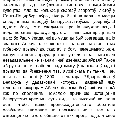
залежнасці ад заяўленага капіталу, гільдзейскага
купецтва. Але па колькасці скаргаў, зваротаў, лістоў у
Санкт-Пецярбург яўрэі, відаць, былі на першым месцы
сярод іншых народаў беларуска-літоўскіх губерняў. З
аднаго боку, гэта сведчыла пра іх адукаванасць і
веданне сваіх правоў, з другога — яны самі прыцягвалі
на сябе ўвагу ўрада, які вымушаны быў рэагаваць на іх
звароты. Апрача таго няпросты эканамічны стан гэтых
губерняў прывёў да скаргаў з боку памешчыкаў, якія,
імкнучыся неяк апраўдаць галечу сялянства, выказвалі
незадавальнен не эканамічнай дзейнасцю яўрэяў. Такое
абгрунтаванне знайшло падтрымку ў царскага ўрада і
прывяло да ўзнікнення т.зв. яўрэйскага пытання. Так,
пры накіраванні ў 1800 г. сенатара Р.Дзяржавіна ў
Беларусь у дадатковай інструкцыі, дадзенай яму
генерал-пракурорам Абальянінавым, быў такі пункт: «А
как по сведениям немалою причиною истощения
белорусских крестьян суть жиды, то высочайшая воля
есть, чтобы ваше превосходительство обратили
особливое внимание на промысел их в том и к
отвращению такого общаго от них вреда подали свое