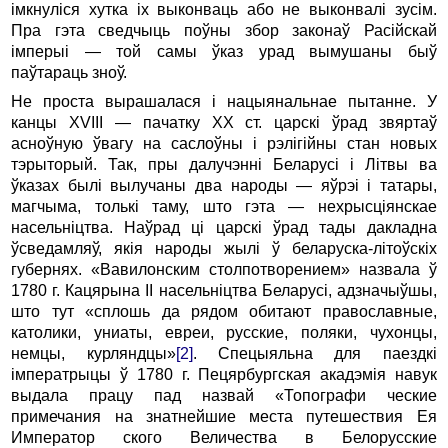
імкнуліся хутка іх выконваць або не выконвалі зусім.
Пра гэта сведчыць поўны збор законаў Расійскай
імперыі — той самы ўказ урад вымушаны быў
паўтараць зноў.
Не проста вырашалася і нацыянальнае пытанне. У
канцы XVIII — пачатку ХХ ст. царскі ўрад звяртаў
асноўную ўвагу на саслоўны і рэлігійны стан новых
тэрыторый. Так, пры далучэнні Беларусі і Літвы ва
ўказах былі вылучаны два народы — яўрэі і татары,
магчыма, толькі таму, што гэта — нехрысціянскае
насельніцтва. Наўрад ці царскі ўрад тады дакладна
ўсведамляў, якія народы жылі ў беларуска-літоўскіх
губернях. «Вавилонским столпотворением» назвала ў
1780 г. Кацярына II насельніцтва Беларусі, адзначыўшы,
што тут «сплошь да рядом обитают православные,
католики, униаты, евреи, русские, поляки, чухонцы,
немцы, курляндцы»
[2]
. Спецыяльна для паездкі
імператрыцы ў 1780 г. Пецярбургская акадэмія навук
выдала працу пад назвай «Топографи ческие
примечания на знатнейшие места путешествия Ея
Император ского Величества в Белорусские