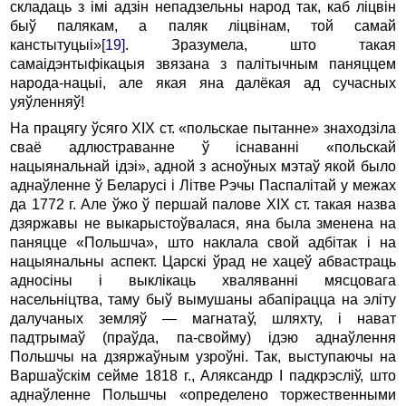
складаць з імі адзін непадзельны народ так, каб ліцвін
быў палякам, а паляк ліцвінам, той самай
канстытуцыі»
[19]
. Зразумела, што такая
самаідэнтыфікацыя звязана з палітычным паняццем
народа-нацыі, але якая яна далёкая ад сучасных
уяўленняў!
На працягу ўсяго ХIХ ст. «польскае пытанне» знаходзіла
сваё адлюстраванне ў існаванні «польскай
нацыянальнай ідэі», адной з асноўных мэтаў якой было
аднаўленне ў Беларусі і Літве Рэчы Паспалітай у межах
да 1772 г. Але ўжо ў першай палове ХIХ ст. такая назва
дзяржавы не выкарыстоўвалася, яна была зменена на
паняцце «Польшча», што наклала свой адбітак і на
нацыянальны аспект. Царскі ўрад не хацеў абвастраць
адносіны і выклікаць хваляванні мясцовага
насельніцтва, таму быў вымушаны абапірацца на эліту
далучаных земляў — магнатаў, шляхту, і нават
падтрымаў (праўда, па-свойму) ідэю аднаўлення
Польшчы на дзяржаўным узроўні. Так, выступаючы на
Варшаўскім сейме 1818 г., Аляксандр I падкрэсліў, што
аднаўленне Польшчы «определено торжественными