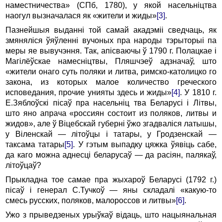
наместничества» (СПб, 1780), у якой насельніцтва
наогул вызначалася як «жители и жиды»
[3]
.
Пазнейшыя выданні той самай акадэміі сведчаць, як
змяняліся ўяўленні вучоных пра народы тэрыторыі па
меры яе вывучэння. Так, апісваючы ў 1790 г. Полацкае і
Магілёўскае намесніцтвы, Пляшчэеў адзначаў, што
«жители онаго суть поляки и литва, римско-католицко го
закона, из которых малое количество греческого
исповедания, прочие унияты здесь и жиды»
[4]
. У 1810 г.
Е.Зяблоўскі пісаў пра насельніц тва Беларусі і Літвы,
што яно апрача «россиян состоит из поляков, литвы и
жидов», але ў Віцебскай губерні ўжо згадваліся латышы,
у Віленскай — літоўцы і татары, у Гродзенскай —
таксама татары
[5]
. У гэтым выпадку цяжка ўявіць сабе,
да каго можна аднесці беларусаў — да расіян, палякаў,
літоўцаў?
Прыкладна тое самае пра жыхароў Беларусі (1792 г.)
пісаў і генерал С.Тучкоў — яны складалі «какую-то
смесь русских, поляков, малороссов и литвы»
[6]
.
Ужо з прыведзеных урыўкаў відаць, што нацыянальная