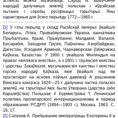
аспекты можна вызначыць. Сярод іх: вывучэнне
народаў далучаных земляў, польскае і яўрэйскае
пытанні і спробы русіфікацыі тэрыторыі. Яны
характэрныя для ўсяго перыяду 1772—1860 г.
[1]
У гэты перыяд у склад Расійскай імперыі ўвайшлі
Беларусь, Літва, Правабярэжная Ўкраіна, канчаткова
Прыбалтыка, Крым, Прыкубанне, Малдавія, Валахія,
Бесарабія, Заходняя Грузія, Паўночны Азербайджан,
Дагестан, Усходняя Арменія, Чарнаморскае ўзбярэжжа
Каўказа, Казахстан. У 1800 г. увайшла Фінляндыя на
правах «вялікага княства», а з 1801 г. грузінскія княствы
і царствы Закаўказзя, мусульманскія ханствы і княствы
горскіх народаў Каўказа, якія ўвайшлі пад яе
пратэктарат на аснове пэўных дамоваў. А рашэннем
Венскага кангрэса 1824—25 г. далучана частка польскіх
земляў, на тэрыторыі якіх было ўтворана Царства (або
Каралеўства) Польскае // Бурмистрова Т. Ленинская
политика пролетарского интернационализма в период
образования РСДРП (1894—1903 г.). Москва, 1963. С.
16, 17.
[2]
Сапунов А. Пребывание императрицы Екатерины II в