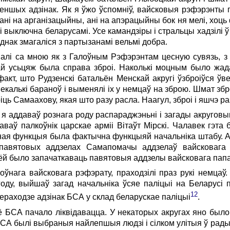
меншых адзінак. Як я ўжо ўспомніў, вайсковыя рэфэрэнты 
 ані на арганізацыйны, ані на апэрацыйны бок ня мелі, хо
і выключна беларусамі. Усе камандзіры i стральцы хадзілі ў
днак змагаліся з партызанамі вельмі добра.
лі ca мною як з Галоўным Рэфэрэнтам цесную сувязь, з у
ай усьцяж была справа зброі. Наколькі моцным было жад
акт, што Рудзенскі батальён Менскай акругі ўзброіўся ў
 некалькі бараноў i выменялі ix у немцаў на зброю. Шмат збр
оіць Самаахову, якая што разу расла. Наагул, зброі i яшчэ 
я аддаваў рознага роду распараджэньні i загады акруговы
аваў палкоўнік царскае арміі Вітаўт Мірскі. Чалавек гэта 
ная функцыя была фактычна функцыяй начальніка штабу. А
павятовых аддзелах Самапомачы аддзелаў вайсковага 
аёй было запачаткаваць павятовыя аддзелы вайсковага пап
лоўнага вайсковага рэфэрату, праходзілі праз рукі немцаў.
оду, выйшаў загад начальніка ўсяе паліцыі на Беларусі 
12
ераходзе адзінак БСА у склад беларускае паліцыі
.
ё БСА пачало ліквідавацца. У некаторых акругах яно было з
БСА былі выбраныя найлепшыя людзі i сілком улітыя ў рад