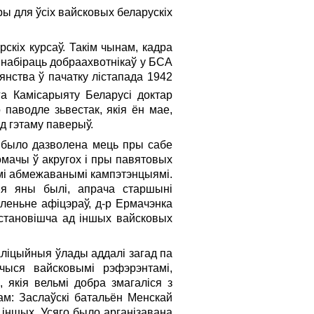
ы для ўсіх вайсковых беларускіх
скіх курсаў. Такім чынам, кадра
 набіраць добраахвотнікаў у БСА
зянства ў пачатку лістапада 1942
га Камісарыяту Беларусі доктар
паводле зьвестак, якія ён мае,
зд гэтаму паверыў.
у было дазволена мець пры сабе
омачы ў акругох i пры павятовых
ьмі абмежаванымі кампэтэнцыямі.
ыя яны былі, апрача старшыні
леньне афіцэраў, д-р Ермачэнка
 становішча ад іншых вайсковых
аліцыйныя ўлады аддалі загад па
ючыся вайсковымі рэфэрэнтамі,
 якія вельмі добра змагаліся з
дам: Заслаўскі батальён Менскай
т іншых. Усяго было арганізавана