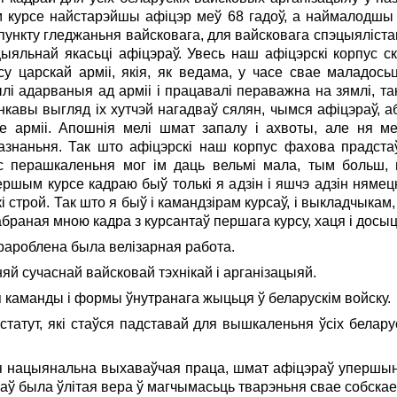
м курсе найстарэйшы афіцэр меў 68 гадоў, а наймалодшы 
 пункту гледжаньня вайсковага, для вайсковага спэцыяліста
яльнай якасьці афіцэраў. Увесь наш афіцэрскі корпус ск
 царскай арміі, якія, як ведама, у часе свае маладось
ылі адарваныя ад арміі i працавалі пераважна на зямлі, так
нкавы выгляд ix хутчэй нагадваў сялян, чымся афіцэраў, а
 арміі. Апошнія мелі шмат запалу i ахвоты, але ня ме
дазнаньня. Так што афіцэрскі наш корпус фахова прадста
 перашкаленьня мог ім даць вельмі мала, тым больш,
шым курсе кадраю быў толькі я адзін i яшчэ адзін нямецкі
строй. Так што я быў i камандзірам курсаў, i выкладчыкам, 
дабраная мною кадра з курсантаў першага курсу, хаця i досы
прароблена была велізарная работа.
яй сучаснай вайсковай тэхнікай i арганізацыяй.
я каманды i формы ўнутранага жыцьця ў беларускім войску.
атут, які стаўся падставай для вышкаленьня ўсіх беларуск
я нацыянальна выхаваўчая праца, шмат афіцэраў упершыню
эраў была ўлітая вера ў магчымасьць тварэньня свае собскае