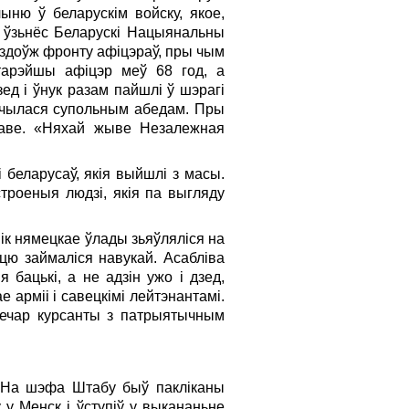
ыню ў беларускім войску, якое,
а ўзьнёс Беларускі Нацыянальны
уздоўж фронту афіцэраў, пры чым
старэйшы афіцэр меў 68 год, а
ед i ўнук разам пайшлі ў шэрагі
ончылася супольным абедам. Пры
праве. «Няхай жыве Незалежная
беларусаў, якія выйшлі з масы.
троеныя людзі, якія па выгляду
ўнік нямецкае ўлады зьяўляліся на
цю займаліся навукай. Асабліва
 бацькі, а не адзін ужо i дзед,
арміі i савецкімі лейтэнантамі.
 вечар курсанты з патрыятычным
. На шэфа Штабу быў пакліканы
 у Менск i ўступіў у выкананьне