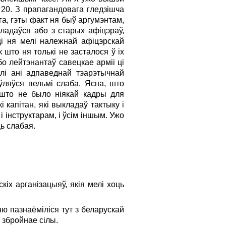
20. З прапагандовага гледзішча
га, гэты факт ня быў аргумэнтам,
ладаўся або з старых афіцэраў,
ці ня мелі належнай афіцэрскай
 што ня толькі не засталося ў ix
бо лейтэнантаў савецкае арміі ці
лі ані адпаведнай тэарэтычнай
ўляўся вельмі слаба. Ясна, што
 што не было ніякай кадры для
 капітан, які выкладаў тактыку i
i інструктарам, i ўсім іншым. Ужо
ць слабая.
іх арганізацыяў, якія мелі хоць
 пазнаёміліся тут з беларускай
 збройнае сілы.