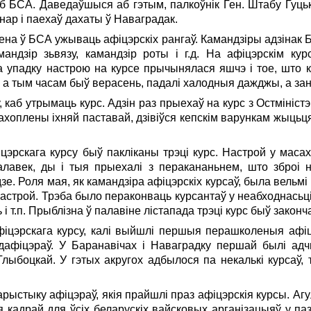
БСА. Даведаўшыся аб гэтым, палкоўнік Ген. Штабу Гуцько
нар i паехаў дахаты ў Наваградак.
а ў БСА ужываць афіцэрскіх рангаў. Камандзіры адзінак Б
андзір зьвязу, камандзір роты i г.д. На афіцэрскім курс
 упадку настрою на курсе прычынялася яшчэ i тое, што к
 а тым часам быў верасень, падалі халодныя дажджы, а зан
 каб утрымаць курс. Адзін раз прыехаў на курс з Остміністэ
хоплены іхняй паставай, дзівіўся кепскім варункам жыцьця
цэрскага курсу быў пакліканы трэці курс. Настрой у масах 
алавек, ды i тыя прыехалі з перакананьнем, што зброі 
дзе. Роля мая, як камандзіра афіцэрскіх курсаў, была вельмі
настрой. Трэба было пераконваць курсантаў у неабходнасьці
 т.п. Прыблізна ў палавіне лістапада трэці курс быў законч
фіцэрскага курсу, калі выйшлі першыя перашколеныя афі
дафіцэраў. У Баранавічах i Наваградку першай былі адч
Глыбоцкай. У гэтых акругох адбылося па некалькі курсаў
тарыстыку афіцэраў, якія прайшлі праз афіцэрскія курсы. А
ся кадрай для ўсіх беларускіх вайсковых арганізацыяў у 