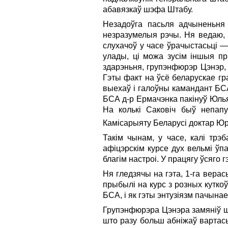
абавязкаў шэфа Штабу.
Незадоўга пасьля адчыненьня 
незразумелыя рэчы. Ня ведаю, м
слухачоў у часе ўрачыстасьці 
улады, ці можа зусім іншыя пры
здарэньня, групэнфюрэр Цэнэр, 
Гэты факт на ўсё беларускае гр
выехаў i галоўны камандант БСА
БСА д-р Ермачэнка пакінуў Юльян
На колькі Саковіч быў непапу
Камісарыяту Беларусі доктар Юр
Такім чынам, у часе, калі тр
афіцэрскім курсе дух вельмі ўп
благім настроі. У працягу ўсяго 
Ня гледзячы на гэта, 1-га вера
прыбылі на курс з розных куткоў
БСА, i як гэты энтузіязм пачына
Групэнфюрэра Цэнэра замяніў ш
што разу больш абніжаў вартас