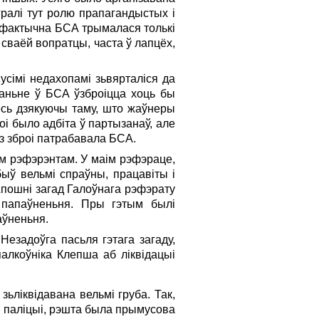
гралі тут ролю прапагандыстых i
ць фактычна БСА трымалася толькі
 сваёй вопратцы, часта ў лапцёх,
сімі недахопамі зьвярталіся да
аньне ў БСА ўзброіцца хоць бы
весь дзякуючы таму, што жаўнеры
оі было адбіта ў партызанаў, але
раз зброі патрабавала БСА.
м рэфэрэнтам. У маім рэфэраце,
быў вельмі спраўны, працавіты i
пошні загад Галоўнага рэфэрату
папаўненьня. Пры гэтым былі
аўненьня.
 Незадоўга пасьля гэтага загаду,
палкоўніка Клепша аб ліквідацыі
ьліквідавана вельмі груба. Так,
ы паліцыі, рэшта была прымусова