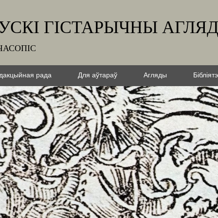
УСКІ ГІСТАРЫЧНЫ АГЛЯ
ЧАСОПІС
дакцыйная рада
Для аўтараў
Агляды
Бібліят