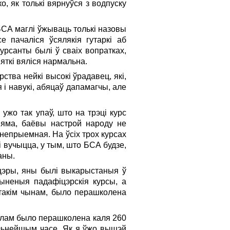
, як толькі вярнуўся з водпуску
СА маглі ўжываць толькі назовы
е пачаліся ўсялякія гутаркі аб
урсанты былі ў сваіх вопратках,
яткі вяліся нармальна.
рства нейкі высокі ўрадавец, які,
 i навукі, абяцаў дапамагчы, але
ужо так упаў, што на трэці курс
няма, баёвы настрой народу не
 непрыемная. На ўсіх трох курсах
 вучыцца, у тым, што БСА будзе,
аны.
цэры, яны былі выкарыстаныя ў
ыненыя падафіцэрскія курсы, а
, такім чынам, было перашколена
гулам было перашколена каля 260
пазьнейшым часе. Як я ўжо вышэй