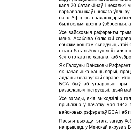
каля 20 батальёнаў i некалькі 
вэрбавальнікаў i ніякага ўплыву
на ix. Афіцэры i падафіцэры был
былі вельмі дрэнна ўзброеныя, а
Усе вайсковыя рэфэрэнты трыма
мяне. Асабліва балючай справ
собскім коштам сьведчыць той ф
гэтага батальёну купілі ў сялян
ўсяго гэтага не хапала, каб узбр
Як Галоўны Вайсковы Рэфэрэнт 
як начальніка канцылярыі, прац
адданы беларускай справе. Яго
БСА быў аб утварэньні пры 
разасланыя інструкцыі. Ідэяй м
Усе загады, якія выходзілі з га
прыблізна ў пачатку мая 1943 г
вайсковых рэфэратаў БСА i аб п
Пасьля выхаду гэтага загаду ўс
напрыклад, у Менскай акрузе з 