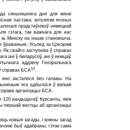
i да сяньняшняга дня для мяне
існая пастава, энтузіязм ягоных
алохалі прадстаўнікоў нямецкай
ьля гэтага, так важнага для нас
 зь Менску на іншае становішча.
ае ўражаньне. Усьлед за Цэнэрам
 Як свайго заступніка ў справах
а ані ў беларусоў, ані ў немцаў.
ітычнага аддзелу Генэральнага
10
 ў справах БСА
.
 яно засталося без галавы. На
ачыненьне яго адбылося ў вельмі
ў справе арганізацыі БСА.
 120 кандыдатаў. Курсанты, якія
пры першай вестцы аб арганізацыі
ць новыя загады, i кожны загад
чэнкі быў адабраны, гэтак сама