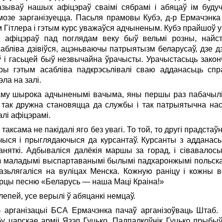
зываў нашых афіцэраў сваімі сябрамі i абяцаў ім будуч
озе зарганізуецца. Пасьля прамовы Кубэ, д-р Ермачэнк
м Гітлера i гэтым курс уважаўся адчыненым. Кубэ прайшоў 
д афіцэраў пад поглядам веку быў вельмі розны, най
бліва дзівіўся, ацэньваючы патрыятызм беларусаў, дзе дз
ў i гасьцей быў незвычайна ўрачысты. Урачыстасьць зак
ры гэтым асабліва падкрэсьлівалі сваю адданасьць с
ла на залі.
му шырока адчыненымі вачыма, яны першы раз пабачылі 
 так дружна становяцца да службы i так патрыятычна нас
алі афіцэрамі.
 таксама не пакідалі яго без увагі. То той, то другі прадста
ыся i прыглядаючыся да курсантаў. Курсанты з адданась
няткі. Адбываліся далёкія маршы за горад, i сівавалосыя
з маладымі выспартаванымі былымі падхаронжымі польскае 
разьлягаліся на вуліцах Менска. Кожную раніцу i кожны
орцы песню «Беларусь — наша Маці Краіна!»
лепей, усе верылі ў абяцанкі немцаў.
б арганізацыі БСА Ермачэнка пачаў арганізоўваць Штаб
у царскае арміі Язэп Гуцько. Падпалкоўнік Гуцько прыбыў