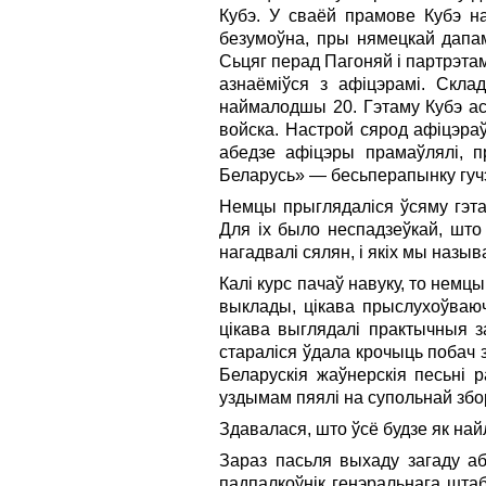
Кубэ. У сваёй прамове Кубэ на
безумоўна, пры нямецкай дапам
Сьцяг перад Пагоняй i партрэта
азнаёміўся з афіцэрамі. Скла
наймалодшы 20. Гэтаму Кубэ аса
войска. Настрой сярод афіцэра
абедзе афіцэры прамаўлялі, п
Беларусь» — бесьперапынку гучэ
Немцы прыглядаліся ўсяму гэта
Для ix было неспадзеўкай, што
нагадвалі сялян, i якіх мы назыв
Калі курс пачаў навуку, то немцы
выклады, цікава прыслухоўваюч
цікава выглядалі практычныя за
стараліся ўдала крочыць побач 
Беларускія жаўнерскія песьні 
уздымам пяялі на супольнай зб
Здавалася, што ўсё будзе як най
Зараз пасьля выхаду загаду а
падпалкоўнік генэральнага штаб