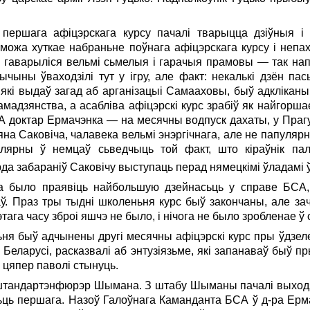
першага афіцэрскага курсу пачалі тварыцца дзіўныя 
ожа хуткае набраньне поўнага афіцэрскага курсу i непах
— гаварыліся вельмі сьмелыя i гарачыя прамовы — так нап
чыны ўваходзілі тут у ігру, але факт: некалькі дзён пас
які выдаў загад аб арганізацыі Самааховы, быў адкліканы
амадзянства, a асабліва афіцэрскі курс зрабіў як найгорш
 доктар Ермачэнка — на месячны водпуск дахаты, у Прагу.
а Саковіча, чалавека вельмі энэргічнага, але не папулярнаг
лярны ў немцаў сьведчыць той факт, што кіраўнік пал
да забараніў Саковічу выступаць перад нямецкімі ўладамі
эба было праявіць найбольшую дзейнасьць у справе БСА,
аў. Праз тры тыдні школеньня курс быў закончаны, але з
гэтага часу зброі яшчэ не было, i нічога не было зробленае 
сьня быў адчынены другі месячны афіцэрскі курс пры ўдзеле
 Беларуci, расказвалі аб энтузіязьме, які запанаваў быў 
е цяпер паволі стынуць.
тандартэнфюрэр Шымана. З штабу Шыманы пачалі выходзі
ьць першага. Назоў Галоўнага Каманданта БСА ў д-ра Ерма