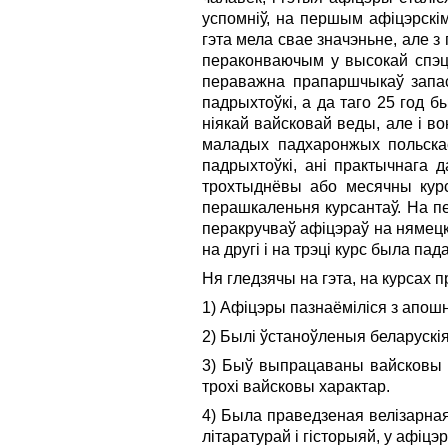
успомніў, на першым афіцэрскі
гэта мела свае значэньне, але з
пераконваючым у высокай спэцы
пераважна прапаршчыкаў запасу
падрыхтоўкі, а да таго 25 год б
ніякай вайсковай веды, але i во
маладых падхаронжых польскае
падрыхтоўкі, ані практычнага 
трохтыднёвы або месячны курс
перашкаленьня курсантаў. На пер
перакручваў афіцэраў на нямецкі 
на другі i на трэці курс была па
Ня гледзячы на гэта, на курсах 
1) Афіцэры пазнаёміліся з апошн
2) Былі ўстаноўленыя беларускі
3) Быў выпрацаваны вайсковы ст
трохі вайсковы характар.
4) Была праведзеная велізарна
літаратурай i гісторыяй, у афіц