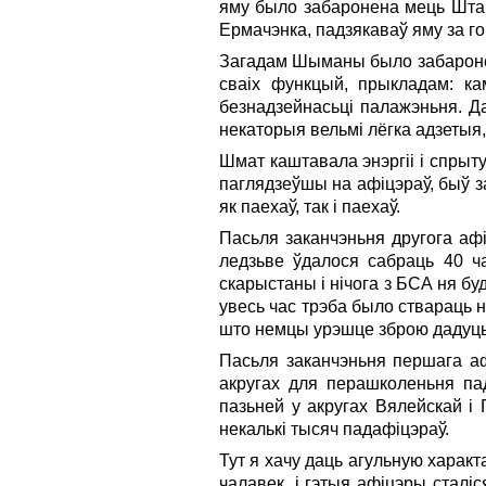
яму было забаронена мець Штаб 
Ермачэнка, падзякаваў яму за го
Загадам Шыманы было забаронен
сваіх функцый, прыкладам: кам
безнадзейнасьці палажэньня. Да
некаторыя вельмі лёгка адзетыя,
Шмат каштавала энэргіі i спрыту,
паглядзеўшы на афіцэраў, быў за
як паехаў, так i паехаў.
Пасьля заканчэньня другога афі
ледзьве ўдалося сабраць 40 ч
скарыстаны i нічога з БСА ня бу
увесь час трэба было ствараць 
што немцы урэшце зброю дадуць i
Пасьля заканчэньня першага а
акругах для перашколеньня па
пазьней у акругах Вялейскай i 
некалькі тысяч падафіцэраў.
Тут я хачу даць агульную харак
чалавек, i гэтыя афіцэры сталі