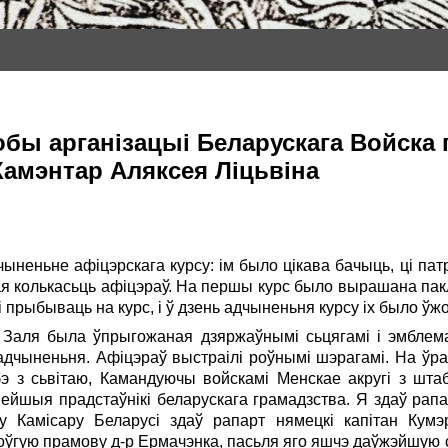
бы арганізацыі Беларускага Войска
Камэнтар Аляксея Ліцьвіна
чыненьне афіцэрскага курсу: ім было цікава бачыць, ці па
жная колькасьць афіцэраў. На першы курс было вырашана пак
рыбываць на курс, i ў дзень адчыненьня курсу ix было ўжо
. Заля была ўпрыгожаная дзяржаўнымі сьцягамі i эмблемам
чыненьня. Афіцэраў выстраілі роўнымі шэрагамі. На ўр
бэ з сьвітаю, Камандуючы войскамі Менскае акругі з шт
нейшыя прадстаўнікі беларускага грамадзства. Я здаў рап
 Камісару Беларусі здаў рапарт нямецкі капітан Кумэр
оўгую прамову д-р Ермачэнка, пасьля яго яшчэ даўжэйшую 