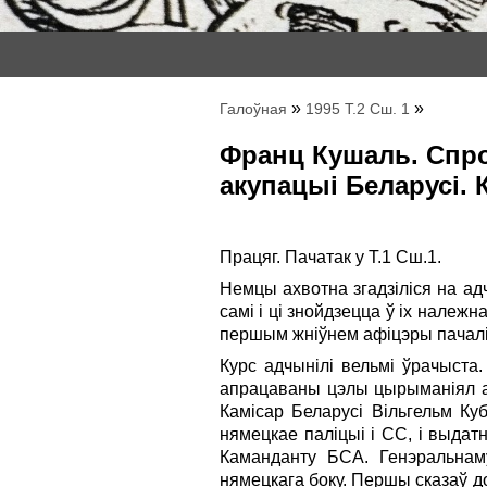
»
»
Галоўная
1995 Т.2 Сш. 1
Франц Кушаль. Спро
акупацыі Беларусі. 
Працяг. Пачатак у Т.1 Сш.1.
Немцы ахвотна згадзіліся на ад
самі i ці знойдзецца ў ix нале
першым жніўнем афіцэры пачалі п
Курс адчынілі вельмі ўрачыста
апрацаваны цэлы цырыманіял ад
Камісар Беларусі Вільгельм Ку
нямецкае паліцыі i CC, i выдат
Каманданту БСА. Генэральнаму
нямецкага боку. Першы сказаў д