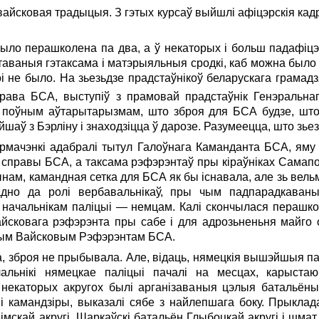
вайсковая традыцыя. З гэтых курсаў выйшлі афіцэрскія кадр
ыло перашколена па два, a ў некаторых i больш падафіцэр
аваныя гэтаксама i матэрыяльныя сродкі, каб можна было
оі не было. На зьезьдзе прадстаўнікоў беларускага грамад
права БСА, выступіў з прамовай прадстаўнік Генэральна
з поўным аўтарытарызмам, што зброя для БСА будзе, што 
шаў з Бэрліну i знаходзіцца ў дарозе. Разумеецца, што зье
 Ермачэнкі адабралі тытул Галоўнага Каманданта БСА, ям
ў справы БСА, а таксама рэфэрэнтаў пры кіраўніках Самап
ынам, камандная сетка для БСА як бы існавала, але зь вел
адно да ролi вербавальнікаў, пры чым падпарадкаван
начальнікам паліцыі — немцам. Калі скончылася перашко
айсковага рэфэрэнта пры сабе i для адрозьненьня майго
ным Вайсковым Рэфэрэнтам БСА.
, зброя не прыбывала. Але, відаць, нямецкія вышэйшыя п
чальнікі нямецкае паліцыі пачалі на месцах, карыста
некаторых акругох былі арганізаваныя цэлыя батальёны,
 i камандзіры, выказалі сябе з найлепшага боку. Прыкла
імскай акругі, Шаркаўскі батальён Глыбоцкай акругі i шма