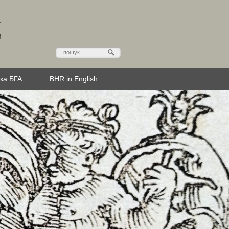
Д
эка БГА
BHR in English