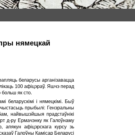
 пры нямецкай
трапляць беларусы арганізавацца
лікаць 100 афіцэраў. Яшчэ перад
 больш як сто.
і беларускімі i нямецкімі. Быў
ачыстасьць прыбылі: Генэральны
абам, найвышэйшыя прадстаўнікі
арт д-ру Ермачэнку як Галоўнаму
, апякун афіцэрскага курсу зь
сказаў Галоўны Камісар Беларусі