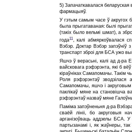
5) Запачаткавалася беларуская 
фармацыяў.
У гэтым самым часе ў акругох б
была прыгатаваная: былі прыгат
(такіх было вельмі шмат), a збр
11
года
, калі абмяркоўвалася с
Вэбэр. Доктар Вэбэр запэўніў 
транспарт зброі для БСА ужо вый
Яшчэ ў верасьні, калі ад д-ра
вайсковага рэфэрэнта, які б вё
кіраўніках Самапомачы. Такім ч
Роля рэфэрэнтаў зводзілася 
Самапомачы, яшчэ i акруговым 
паклікаў мяне на становішча в
рэфэрэнтаў назваў мяне Галоў
Паміма запэўненьня д-ра Вэбэра
сваёй лініі, бо акруговыя на
арганізоўваць аддзелы БСА. У 
партызанамі i, як жаўнеры, так
акругі, Быценьскі батальён Слон