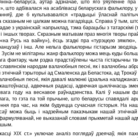
ніна–беларуса, аўтар адзначае, што яго ўяўленне пр
 што адбівалася на асаблівасці беларускага фальклору, у 
анняў, дзе б культываваліся «традыцыі ўласнай паліты
а сказаным не цалкам можна пагадзіцца. Справа ў тым, шт
адае з украінскай: напрыклад, тэма барацьбы з татарскімі (т
і іншых творах. Скразным матывам праз многія творы прай
 «на Русь на вайну»), ёсць згадкі пра «турэцкую зямлю»
анцузаў і інш. Але нельга фальклорны гістарызм зводзіць
.п. Зусім не мілітарны жанр фальклору можа мець куды больш
а фактару, чым рэдка прадстаўлены чыста гістарычны тво
лавянскім народам валачобныя песні, як і валачобны абра
ёй этнічнай тэрыторыі ад Смаленска да Беластока, ад Трока
алачобныя песні, якія давалі малюнкі ідэальна наладжанаг
штоўнасці, адвечныя радасці, адвечная цыклічнасць змен
овага году на веснавое раўнадзенства. Калі ў нашым фа
ага, то гэта па той прычыне, што беларусы спавядалі ар
ння пра час, на якім будуецца сучасная гісторыя. На наш
саў можа быць і надзейным паказчыкам нашай этнічнай і
 сфармуляванай, не выказанай словамі прыкметай нашай ад
іншым.
асці ХIХ ст.» уключае аналіз поглядаў дзеячаў, якія па