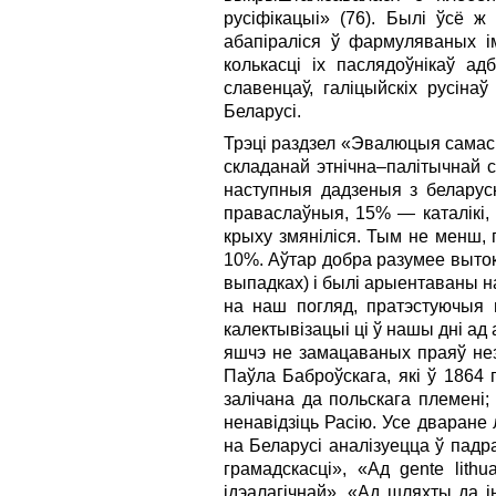
русіфікацыі» (76). Былі ўсё ж 
абапіраліся ў фармуляваных і
колькасці іх паслядоўнікаў а
славенцаў, галіцыйскіх русіна
Беларусі.
Трэці раздзел «Эвалюцыя самасв
складанай этнічна–палітычнай с
наступныя дадзеныя з беларуск
праваслаўныя, 15% — каталікі, с
крыху змяніліся. Тым не менш, 
10%. Аўтар добра разумее вытокі
выпадках) і былі арыентаваны на
на наш погляд, пратэстуючыя 
калектывізацыі ці ў нашы дні ад 
яшчэ не замацаваных праяў нез
Паўла Баброўскага, які ў 1864
залічана да польскага племені
ненавідзіць Расію. Усе дваране
на Беларусі аналізуецца ў падр
грамадскасці», «Ад gente lith
ідэалагічнай», «Ад шляхты да і