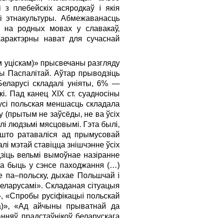
і з плебейскіх асяродкаў і якія
і этнакультуры. Абмежаванасць
ў на родных мовах у славакаў,
 характэрны нават для сучаснай
м уціскам)» прысвечаны разгляду
чы Паспалітай. Аўтар прыводзіць
Беларусі складалі уніяты, 6% —
кі. Пад канец ХIХ ст. суадносіны
русі польская меншасць складала
у (прытым не заўсёды, не ва ўсіх
лі людзьмі мясцовымі. Гэта былі,
 што ратаваліся ад прымусовай
алі мэтай ставіцца знішчэнне ўсіх
зіць вельмі вымоўнае назіранне
жа быць у сэнсе паходжання (…)
е па–польску, дыхае Польшчай і
беларусамі». Складаная сітуацыя
», «Спробы русіфікацыі польскай
іка)», «Ад айчыны прыватнай да
анняў прадстаўнікоў беларускага