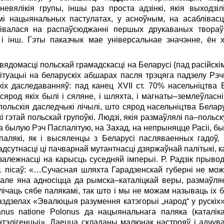
невялікія групы, іншы раз проста адзінкі, якія выходзіл
мі нацыянальных пастулатах, у асноўным, на асаблівасц
дбівалася на распаўсюджанні першых друкаваных твора
ў і інш. Гэты паказчык мае універсальнае значэнне, ён
ядомасці польскай грамадскасці на Беларусі (пад расійскі
ітуацыі на беларускіх абшарах пасля трэцяга падзелу Рэ
іх даследаванняў: пад канец ХVII ст. 70% насельніцтва 
ярод якіх былі і сяляне, і шляхта, і магнаты–землеўласні
польскія даследчыкі лічылі, што сярод насельніцтва Бела
 гэтай польскай групоўкі. Людзі, якія размаўлялі па–польск
 былую Рэч Паспалітую, на Захад, на непрыняцце Расіі, бы
палякі, як і высяленцы з Беларусі пасляваенных гадоў,
адсутнасці ці пачварнай мутантнасці дзяржаўнай палітыкі, к
алежнасці на карысць суседняй імперыі. Р. Радзік прывод
 г. пісаў: «…Сучасная шляхта Гарадзенскай губерні не мо
; але яна адносіцца да рымска–каталіцкай веры, размаўля
 лічаць сябе палякамі, так што і мы не можам называць іх 
аздзелах «Эвалюцыя разумення катэгорыі „народ“ у рускіх
uanus natione Polonus да нацыянальнага паляка (катал
нтэлігенцыі». Даецца складаны малюнак настрояў і адчув