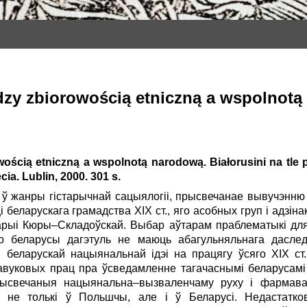
dzy zbiorowością etniczną a wspolnotą
wością etniczną a wspolnotą narodową. Białorusini na tl
a. Lublin, 2000. 301 s.
 ў жанры гістарычнай сацыялогіі, прысвечанае вывучэнню 
беларускага грамадства ХIХ ст., яго асобных груп і адзіна
Марыі Кюры–Складоўскай. Выбар аўтарам праблематыкі д
то беларусы дагэтуль не маюць абагульняльнага дасле
 беларускай нацыянальнай ідэі на працягу ўсяго ХIХ ст
авуковых прац пра ўсведамленне тагачаснымі беларусамі
прысвечаныя нацыянальна–вызваленчаму руху і фармав
цю не толькі ў Польшчы, але і ў Беларусі. Недастатко