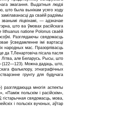
енага змагання. Выдатныя людзі
ю, што была вынікам усяго ходу
і замілаванасці да сваёй радзімы
 званымі ліцвінамі, — адзначае
ктэрна, што ва ўмовах расійскага
e lithuanus natione Polonus сваёй
рэсоўкі. Разглядаючы свядомасць
овае ўсведамленне імі вартасці
іх народных мас. Празорлівасць
це да Т.Ленартовіча пісала пасля
і Літва, але Беларусь. Рысы, што
» (122—123). Можна дадаць, што,
ускага фальклору, этнаграфічных
стварэнне грунту для будучага
) разглядаюцца многія аспекты
, «Паміж польскім і расійскім»,
, гістарычная свядомасць, мова,
йскіх і польскіх вучоных, аўтар