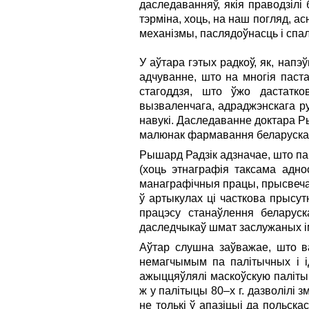
даследаванняў, якія праводзілі
тэрміна, хоць, на наш погляд, 
механізмы, паслядоўнасць і спа
У аўтара гэтых радкоў, як, напэ
адчуванне, што на многія паст
стагоддзя, што ўжо дастатк
вызваленчага, адраджэнскага ру
навукі. Даследаванне доктара Р
малюнак фармавання беларускай 
Рышард Радзік адзначае, што па 
(хоць этнаграфія таксама адно
манаграфічныя працы, прысвечан
ў артыкулах ці часткова прысут
працэсу станаўлення беларуск
даследчыкаў шмат заслужаных імё
Аўтар слушна заўважае, што в
немагчымым па палітычных і і
ажыццяўлялі маскоўскую палітык
ж у палітыцы 80–х г. дазволілі з
не толькі ў апазіцыі да польска