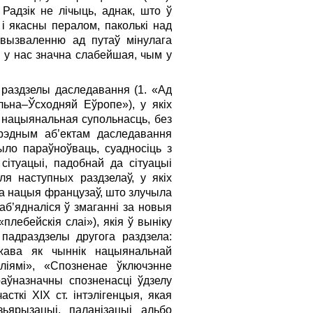
Радзік не лічыць, аднак, што ў
і якасны пералом, паколькі над
, вызваленню ад путаў мінулага
й у нас значна слабейшая, чым у
 раздзелы даследавання (1. «Ад
ьна–Ўсходняй Еўропе»), у якіх
, нацыянальная супольнасць, без
рэдным аб’ектам даследавання
ыло параўноўваць, суадносіць з
сітуацыі, падобнай да сітуацыі
ля наступных раздзелаў, у якіх
ца нацыя французаў, што злучыла
 аб’ядналіся ў змаганні за новыя
лебейскія слаі»), якія ў выніку
падраздзелы другога раздзела:
жава як чыннік нацыянальнай
ліямі», «Спозненае ўключэнне
аўназначны спозненасці ўдзелу
сткі ХIХ ст. інтэлігенцыя, якая
зьярызацыі, паланізацыі альбо