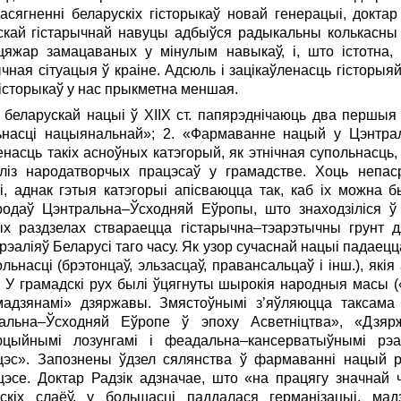
ягненні беларускіх гісторыкаў новай генерацыі, доктар 
ускай гістарычнай навуцы адбыўся радыкальны колькасны 
ь цяжар замацаваных у мінулым навыкаў, і, што істотна
ая сітуацыя ў краіне. Адсюль і зацікаўленасць гісторыя
гісторыкаў у нас прыкметна меншая.
 беларускай нацыі ў ХIIХ ст. папярэднічаюць два першыя
льнасці нацыянальнай»; 2. «Фармаванне нацый у Цэнтрал
асць такіх асноўных катэгорый, як этнічная супольнасць
ліз народатворчых працэсаў у грамадстве. Хоць непас
і, аднак гэтыя катэгорыі апісваюцца так, каб іх можна б
одаў Цэнтральна–Ўсходняй Еўропы, што знаходзіліся ў 
ых раздзелах ствараецца гістарычна–тэарэтычны грунт д
рэаліяў Беларусі таго часу. Як узор сучаснай нацыі падаец
ьнасці (брэтонцаў, эльзасцаў, правансальцаў і інш.), якія
У грамадскі рух былі ўцягнуты шырокія народныя масы («п
мадзянамі» дзяржавы. Змястоўнымі з’яўляюцца таксама 
альна–Ўсходняй Еўропе ў эпоху Асветніцтва», «Дзяр
юцыйнымі лозунгамі і феадальна–кансерватыўнымі рэа
эс». Запознены ўдзел сялянства ў фармаванні нацый р
эсе. Доктар Радзік адзначае, што «на працягу значнай ча
кіх слаёў, у большасці паддалася германізацыі, мад