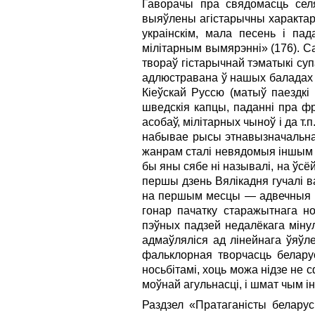
Гаворачы пра свядомасць селя
выяўлены агістарычны характар»,
украінскім, мала песень і пад
мілітарным вымярэнні» (176). С
твораў гістарычнай тэматыкі суп
адлюстравана ў нашых баладах 
Кіеўскай Руссю (матыў паездкі
шведскія капцы, паданні пра фр
асобаў, мілітарных чыноў і да т
набывае рысы этнавызначальнаг
жанрам сталі невядомыя іншым с
бы яны сябе ні называлі, на ўс
першы дзень Вялікадня гучалі в
на першым месцы — адвечныя ка
гонар пачатку старажытнага н
пэўных падзей недалёкага мінул
адмаўляліся ад лінейнага ўяўле
фальклорная творчасць белару
носьбітамі, хоць можа нідзе не
моўнай агульнасці, і шмат чым 
Раздзел «Пратаганісты беларуск