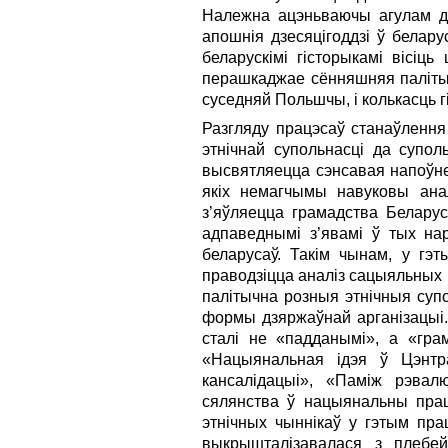
Належна ацэньваючы агулам дас
апошнія дзесяцігоддзі ў белар
беларускімі гісторыкамі вісіц
перашкаджае сённяшняя палітычн
суседняй Польшчы, і колькасць 
Разгляду працэсаў станаўлення
этнічнай супольнасці да супо
высвятляецца сэнсавая напоўнен
якіх немагчымы навуковы ана
з’яўляецца грамадства Беларус
адпаведнымі з’явамі ў тых нар
беларусаў. Такім чынам, у гэт
праводзіцца аналіз сацыяльных 
палітычна розныя этнічныя супол
формы дзяржаўнай арганізацыі. 
сталі не «падданымі», а «гра
«Нацыянальная ідэя ў Цэнтр
кансалідацыі», «Паміж рэвал
сялянства ў нацыянальны прац
этнічных чыннікаў у гэтым прац
выкрышталізавалася з плебейс