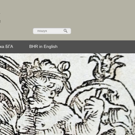
Д
эка БГА
BHR in English