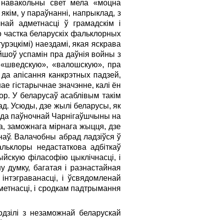
а навакольны свет мела «моцна
якім, у параўнанні, напрыклад, з
чнай адметнасці ў грамадскім і
о частка беларускіх фальклорных
урэцкімі) наездамі, якая яскрава
шоў успамін пра даўнія войны з
, «шведскую», «валошскую», пра
 да апісання канкрэтных падзей,
ае гістарычнае значэнне, калі ён
р. У беларусаў асаблівым такім
д. Усюды, дзе жылі беларусы, як
ў да паўночнай Чарнігаўшчыны на
а, заможнага мірнага жыцця, дзе
аў. Валачобны абрад ладзіўся ў
льклоры недастаткова адбіткаў
ыйскую філасофію цыклічнасці, і
у думку, багатая і разнастайная
нтэграванасці, і ўсвядомленай
метнасці, і сродкам падтрымання
ходзілі з незаможнай беларускай