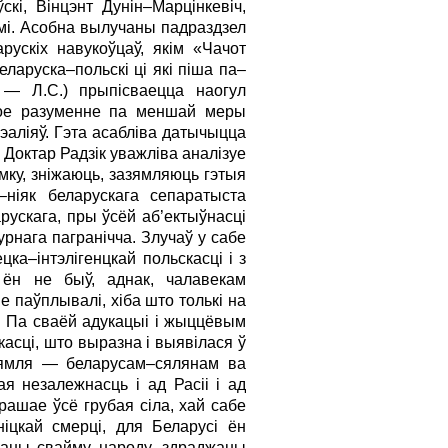
кі, Вінцэнт Дунін–Марцінкевіч,
амі. Асобна вылучаны падраздзел
рускіх навукоўцаў, якім «Чачот
еларуска–польскі ці які піша па–
у — Л.С.) прыпісваецца наогул
акое разуменне па меншай меры
эаліяў. Гэта асабліва датычыцца
 Доктар Радзік уважліва аналізуе
мку, зніжаюць, зазямляюць гэтыя
–ніяк беларускага сепаратыста
рускага, пры ўсёй аб’ектыўнасці
рнага пагранічча. Злучаў у сабе
а–інтэлігенцкай польскасці і з
, ён не быў, аднак, чалавекам
 паўплывалі, хіба што толькі на
. Па сваёй адукацыі і жыццёвым
асці, што выразна і выявілася ў
я зямля — беларусам–сялянам ва
ая незалежнасць і ад Расіі і ад
ашае ўсё грубая сіла, хай сабе
ніцкай смерці, для Беларусі ён
даны свайму народу, здраджаны