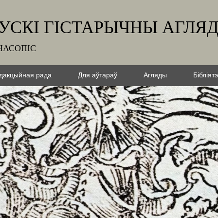
УСКІ ГІСТАРЫЧНЫ АГЛЯ
ЧАСОПІС
дакцыйная рада
Для аўтараў
Агляды
Бібліят