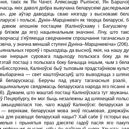
ня, такіх як Ян Чачот, Аляксандр Рыпінскі, Ян Баршчэўс
орчасць якіх даволі добра вывучана беларускімі даследчык
а», дзе аўтар даводзіць сваю нязгоду з высновамі бела
арускі і польскі, Дунін–Марцінкевіч як творца беларускі, б
е дзвюм апошнім постацям (Каліноўскаму і Багушэвіч
ці блізкім да яго) нацыянальным значэнні. Лічу, што т
х творчасці з’яўляецца сведчаннем спрошчання тагачасных р
эвіча, у значна меншай ступені Дуніна–Марцінкевіча» (206).
нальных герояў і прыходзіць да высноў, якія, на нашу ду
чае інерцыя суровага падыходу польскага боку да як
гэтай постаці з польскага боку бачыцца іншым, чым з бела
«Бясспрэчна, Каліноўскі быў тыповым прадстаўніком культу
выбарачна — свет каштоўнасцяў, што выводзіцца з шляхецк
й беларускасці. Беручы пад увагу тагачасныя рэаліі
ацыянальную свядомасць беларускага народа яго пісанні не
). Думаем, што маштаб постаці Каліноўскага тут звужаны
у ў Пецярбургу, ён мог быць незалежны ад шляхецкай польск
б ажыццявілася тое, чаго жадаў Каліноўскі: беларуска
я — вернікам, беларуская мова зноў пісьмовая, дзяржаўн
 для развіцця беларускай нацыі? Хай сабе ў гісторыі выр
умелыя і прынятыя праз дзесяткі гадоў пасля яго пакут
м міфічнымі рысамі, нібы ён паўтарыў шлях Хрыста: ад