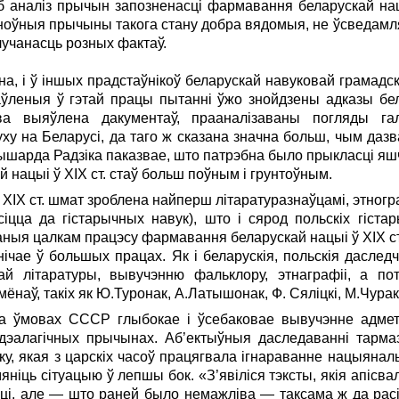
 б аналіз прычын запозненасці фармавання беларускай на
асноўныя прычыны такога стану добра вядомыя, не ўсведамл
лучанасць розных фактаў.
ўна, і ў іншых прадстаўнікоў беларускай навуковай грамадс
аўленыя ў гэтай працы пытанні ўжо знойдзены адказы бел
ова выяўлена дакументаў, прааналізаваны погляды га
ху на Беларусі, да таго ж сказана значна больш, чым даз
ышарда Радзіка паказвае, што патрэбна было прыкласці яш
нацыі ў ХIХ ст. стаў больш поўным і грунтоўным.
ХIХ ст. шмат зроблена найперш літаратуразнаўцамі, этногр
сіцца да гістарычных навук), што і сярод польскіх гіста
ыя цалкам працэсу фармавання беларускай нацыі ў ХIХ ст.
нічае ў большых працах. Як і беларускія, польскія даследч
ай літаратуры, вывучэнню фальклору, этнаграфіі, а по
наў, такіх як Ю.Туронак, А.Латышонак, Ф. Сяліцкі, М.Чурак
а ўмовах СССР глыбокае і ўсебаковае вывучэнне адмет
дэалагічных прычынах. Аб’ектыўныя даследаванні тармаз
у, якая з царскіх часоў працягвала ігнараванне нацыяналь
мяніць сітуацыю ў лепшы бок. «З’явіліся тэксты, якія апісв
сці, але — што раней было немажліва — таксама ж да расійс