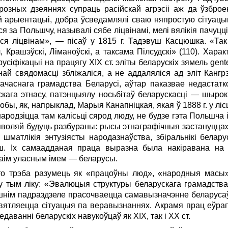
розных дзеяннях супраць расійскай агрэсіі аж да ўзбро
й арыентацыі, добра ўсведамлялі сваю няпростую сітуацы
ся за Польшчу, называлі сябе ліцвінамі, мелі вялікія пачуцц
ся ліцвінам», — пісаў у 1815 г. Тадэвуш Касцюшка. «Так
ч, Крашэўскі, Ліманоўскі, а таксама Пілсудскі» (110). Хара
усіфікацыі на працягу ХIХ ст. эліты беларускіх зямель gent
ай свядомасці збліжаліся, а не аддаляліся ад эліт Канг
ачаснага грамадства Беларусі, аўтар паказвае недастатк
скага этнасу, патэнцыялу носьбітаў беларускасці — шырок
бы, як, напрыклад, Марыя Канапніцкая, якая ў 1888 г. у ліс
ародзіцца там калісьці сярод люду, не будзе гэта Польшча 
яволяй будуць разбураны: рысы этнаграфічныя застануцца
 шматлікія энтузіясты народазнаўства, збіральнікі белар
нш. Іх самаадданая праца выразна была накіравана на 
ваім уласным імем — беларусы.
што трэба разумець як «працоўны люд», «народныя масы»
у тым ліку: «Эвалюцыя структуры беларускага грамадства»
шнім падраздзеле прасочваецца самавызначэнне беларусаў
вятляецца сітуацыя па веравызнаннях. Акрамя прац еўрапе
аванні беларускіх навукоўцаў як ХIХ, так і ХХ ст.