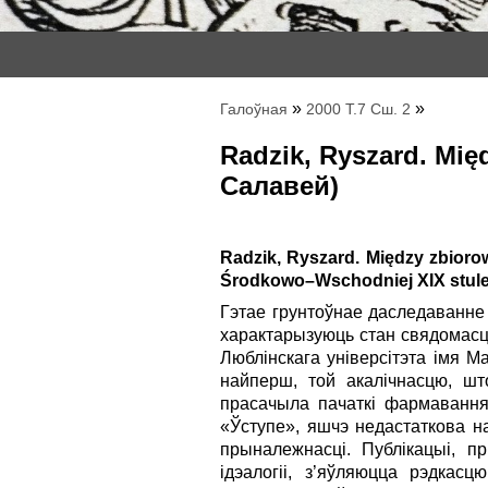
»
»
Галоўная
2000 Т.7 Сш. 2
Radzik, Ryszard. Mię
Салавей)
Radzik, Ryszard. Między zbioro
Środkowo–Wschodniej XIX stuleci
Гэтае грунтоўнае даследаванне
характарызуюць стан свядомасці 
Люблінскага універсітэта імя 
найперш, той акалічнасцю, ш
прасачыла пачаткі фармавання
«Ўступе», яшчэ недастаткова н
прыналежнасці. Публікацыі, 
ідэалогіі, з’яўляюцца рэдкас