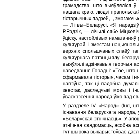
грамадства, што выяўляліся ў 
нашага краю, людзі прапольска
гістарычных падзей, і, змагаючы
— Літвы–Беларусі. «Я нарадзіў
Р.Радзік, — лічылі сябе Міцкеві
ўціску, настойлівых намаганняў р
культурай і зместам нацыянальн
верхніх спольшчаных слаёў таг
культурнага патэнцыялу белару
выяўлялі адзінкавыя творчыя асо
наведвання Горадні: «Тое, што н
сфармавала гісторыя, часам і н
напэўна, так ці падобна думалі
звестак, даследчыкі мовы і і
ўваскрэсення народа ўжо пад с
У раздзеле IV «Народ» (lud, 
існавання беларускага народа, 
«Беларуская этнічнасць». У апо
этнічная свядомасць, асобна ас
тут шырока выкарыстоўвае даслед