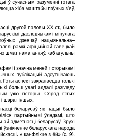
цыі ў сучасным разуменні гэтага
яюцца хіба маштабы пэўных з’яў,
касці другой паловы ХХ ст., было
арускімі даследчыкамі мінулага
лоўных дзеячаў нацыянальна–
валялі рамкі афіцыйнай савецкай
чэ шмат намаганняў, каб агульны
афамі і значна меней гісторыкамі
рычных публікацый адсутнічаюць
 Гэты аспект закранаецца толькі
ыкі больш увагі аддалі разгляду
тым ужо гісторыі. Сярод гэтых
 і шэраг іншых.
насці беларусаў як нацыі было
іліся партыйнымі ўладамі, што
най адметнасці беларусаў. Зрухі
алі ўзнікненне беларускага народа
касці, у канфлікце з ёй» (с. 9).