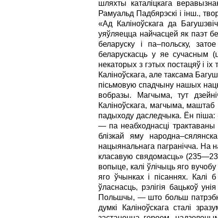
шляхты каталіцкага веравызнан
Рамуальд Падбярэскі і інш., тв
«Ад Каліноўскага да Багушэвіч
уяўляецца найчасцей як паэт бел
беларуску і па–польску, зато
беларускасць у яе сучасным (
некаторых з гэтых постацяў і і
Каліноўскага, але таксама Багуш
пісьмовую спадчыну нашых нацыя
вобразы. Магчыма, тут дзейні
Каліноўскага, магчыма, маштаб 
падыходу даследчыка. Ён піша: 
— па неабходнасці трактаваны 
блізкай яму народна–сялянска
нацыянальнага пагранічча. На н
класавую свядомасць» (235—236
вопыце, калі ўлічыць яго вучоб
яго ўчынках і пісаннях. Калі 
ўласнасць, рэлігія бацькоў уні
Польшчы, — што больш патрэбна
думкі Каліноўскага сталі зраз
застанецца героем, надзелены