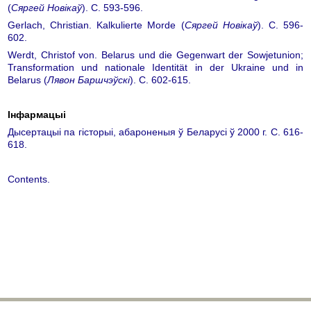
(
Сяргей Новікаў
). С. 593-596.
Gerlach, Christian. Kalkulierte Morde (
Сяргей Новікаў
). С. 596-
602.
Werdt, Christof von. Belarus und die Gegenwart der Sowjetunion;
Transformation und nationale Identität in der Ukraine und in
Belarus (
Лявон Баршчэўскі
). С. 602-615.
Інфармацыі
Дысертацыі па гісторыі, абароненыя ў Беларусі ў 2000 г. С. 616-
618.
Contents.