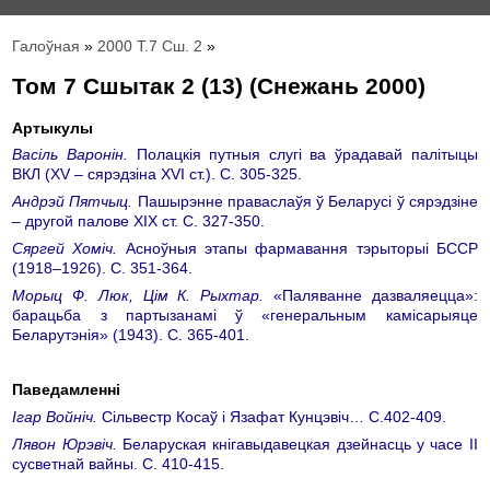
Галоўная
»
2000 Т.7 Сш. 2
»
Том 7 Сшытак 2 (13) (Снежань 2000)
Артыкулы
Васіль Варонін.
Полацкія путныя слугі ва ўрадавай палітыцы
ВКЛ (ХV – сярэдзіна ХVI ст.). С. 305-325.
Андрэй Пятчыц.
Пашырэнне праваслаўя ў Беларусі ў сярэдзіне
– другой палове ХIХ ст. С. 327-350.
Сяргей Хоміч.
Асноўныя этапы фармавання тэрыторыі БССР
(1918–1926). С. 351-364.
Морыц Ф. Люк, Цім К. Рыхтар.
«Паляванне дазваляецца»:
барацьба з партызанамі ў «генеральным камісарыяце
Беларутэнія» (1943). С. 365-401.
Паведамленні
Ігар Войніч.
Сільвестр Косаў і Язафат Кунцэвіч… С.402-409.
Лявон Юрэвіч.
Беларуская кнігавыдавецкая дзейнасць у часе II
сусветнай вайны. С. 410-415.