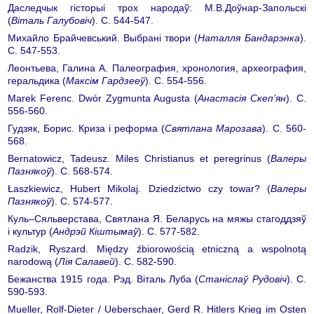
Даследчык гісторыі трох народаў: М.В.Доўнар-Запольскі
(
Віталь Галубовіч
). С. 544-547.
Михайло Брайчевський. Выбрані твори (
Наталля Бандарэнка
).
С. 547-553.
Леонтьева, Галина А. Палеография, хронология, археография,
геральдика (
Максім Гардзееў
). С. 554-556.
Marek Ferenc. Dwór Zygmunta Augusta (
Анастасія Скеп’ян
). С.
556-560.
Гудзяк, Борис. Криза і реформа (
Святлана Марозава
). С. 560-
568.
Bernatowicz, Tadeusz. Miles Christianus et peregrinus (
Валеры
Пазнякоў
). С. 568-574.
Łaszkiewicz, Hubert Mikolaj. Dziedzictwo czy towar? (
Валеры
Пазнякоў
). С. 574-577.
Куль–Сяльверстава, Святлана Я. Беларусь на мяжы стагоддзяў
і культур (
Андрэй Кіштымаў
). С. 577-582.
Radzik, Ryszard. Między źbiorowością etniczną a wspolnotą
narodową (
Лія Салавей
). С. 582-590.
Бежанства 1915 года. Рэд. Віталь Луба (
Станіслаў Рудовіч
). С.
590-593.
Mueller, Rolf-Dieter / Ueberschaer, Gerd R. Hitlers Krieg im Osten