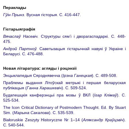
Пераклады
Гўін Прынз.
Вусная гісторыя. С. 416-447.
Гістарыяграфія
Вячаслаў Насевіч.
Структуры сям’і і дворагаспадаркі. С. 448-
475.
Андрэй Партноў.
Саветызацыя гістарычнай навукі ў Украіне і
Беларусі. С. 476-488.
Новая лiтаратура: агляды i рэцэнзii
Энцыклапедыя Сярэднявечча (
Ірэна Ганецкая
). С. 489-508.
Праблемы выдання Літоўскай метрыкі і першая беларуская
публікацыя (
Ганна Харашкевіч
). С. 509-524.
Будапешцкія канферэнцыі пра мовы ў ВКЛ (
Ігар Клiмаў
). С.
525-534.
The Icon Critical Dictionary of Postmodern Thought. Ed. By Stuart
Sim. (
Марына Сакалова
). С. 535-539.
Białoruskie Zeszyty Historyczne Nr 1–14 (
Аляксандр Краўцэвіч
).
С. 540-544.