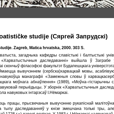
oatističke studije (Сяргей Запрудскі)
tudije. Zagreb, Matica hrvatska, 2000. 303 S.
рватыста, загадчыка кафедры славістыкі і балтыстыкі уні
 «Харватыстычныя даследаванні» выйшла ў Заграбе ў
каі скончыў філасофскі факультэт Будапешцкага універсітэт
аймаецца вывучэннем (сербска)харвацкай мовы, асабліву
 навукоўца манаграфіі «Замежныя словы ў харвацкасерб
ацкага моўнага абнаўлення» (1989), «Моўна–гістарычны с
 ў навуковай перыёдыцы. У зборнік «Харватыстычныя дасле
ола навуковых інтарэсаў І.Нёмаркаі.
ць працы, прысвечаныя вывучэнню рукапіснай малітоўна
га тыпу даследаванняў у кнізе змешчана толькі тры, ал
таў 1728 г.») даволі вялікая. У 1983 г. І.Нёмаркаі надрукав