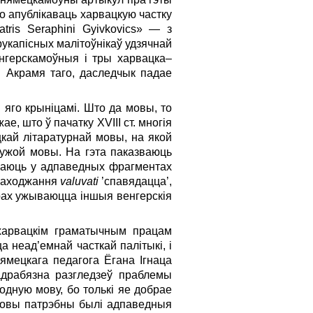
ло апублікаваць харвацкую частку
ratris Seraphini Gyivkovics» — з
рукапісных малітоўнікаў удзячнай
енгерскамоўныя і тры харвацка–
а. Акрамя таго, даследчык падае
 яго крыніцамі. Што да мовы, то
е, што ў пачатку XVIII ст. многія
цкай літаратурнай мовы, на якой
чужой мовы. На гэта паказваюць
нічаюць у адпаведных фрагментах
 паходжання
valuvati
’спавядацца’,
орах ужываюцца іншыя венгерскія
 харвацкім граматычным працам
 неад’емнай часткай палітыкі, і
ямецкага педагога Ёгана Ігнаца
адрабязна разгледзеў праблемы
одную мову, бо толькі яе добрае
мовы патрэбны былі адпаведныя