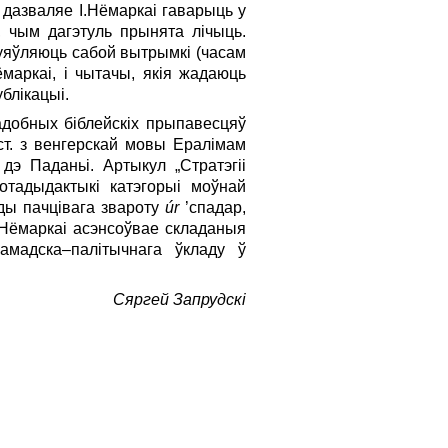
 дазваляе І.Нёмаркаі гаварыць у
 чым дагэтуль прынята лічыць.
уяўляюць сабой вытрымкі (часам
ёмаркаі, і чытачы, якія жадаюць
блікацыі.
адобных біблейскіх прыпавесцяў
 ст. з венгерскай мовы Ералімам
дэ Паданьі. Артыкул „Стратэгіі
отадыдактыкі катэгорыі моўнай
ды пачцівага звароту
ú
r
’спадар,
І.Нёмаркаі асэнсоўвае складаныя
амадска–палітычнага ўкладу ў
Сяргей Запрудскі