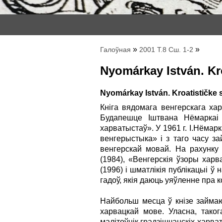
»
»
Галоўная
2001 Т.8 Сш. 1-2
Nyomárkay István. Kr
Nyomárkay István. Kroatističke s
Кніга вядомага венгерскага ха
Будапешце Іштвана Нёмаркаі
харватыстаў». У 1961 г. І.Нёмар
венгерыстыка» і з таго часу з
венгерскай мовай. На рахунку
(1984), «Венгерскія ўзоры харв
(1996) і шматлікія публікацыі
гадоў, якія даюць уяўленне пра к
Найбольш месца ў кнізе займаю
харвацкай мове. Уласна, тако
малітоўнік градзішчанскіх харва