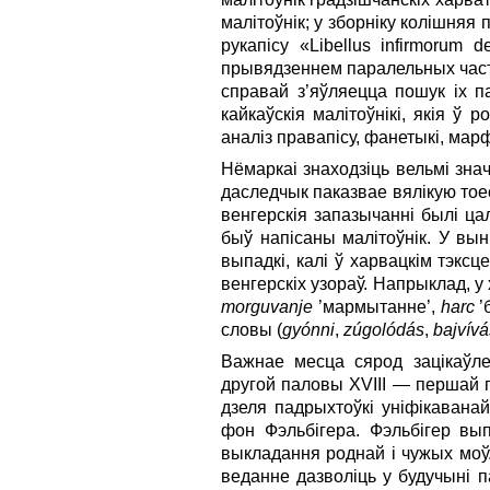
малітоўнік; у зборніку колішняя
рукапісу «Libellus infirmorum d
прывядзеннем паралельных частак
справай з’яўляецца пошук іх п
кайкаўскія малітоўнікі, якія ў
аналіз правапісу, фанетыкі, марфа
Нёмаркаі знаходзіць вельмі зна
даследчык паказвае вялікую тоесн
венгерскія запазычанні былі ца
быў напісаны малітоўнік. У вы
выпадкі, калі ў харвацкім тэкс
венгерскіх узораў. Напрыклад, 
morguvanje
’мармытанне’,
harc
’
словы (
gyó
nni
,
z
ú
goló
dá
s
,
bajv
í
vá
Важнае месца сярод зацікаўле
другой паловы XVIII — першай п
дзеля падрыхтоўкі уніфікавана
фон Фэльбігера. Фэльбігер вы
выкладання роднай і чужых моў.
веданне дазволіць у будучыні