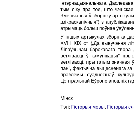
інтэрнацыянальнага. Даследаван
тым ліку пра тое, што чэшска
Змешчаныя ў зборніку артыкулы
„мікраскапічныя“) з апублікава
атрымаць больш поўнае ўяўленне
У іншых артыкулах зборніка да
XVI і XIX ст. („Да вывучэння л
Ліпаўчычам барокавага твора „
ветлівасці ў камунікацыі“ пр
ветлівасці, пры гэтым значная
пан’, фактычна выцесненага за 
праблемы суадносінаў культу
Цэнтральнай Еўропе апошніх гад
Мінск
Тэгі:
Гісторыя мовы
,
Гісторыя сл