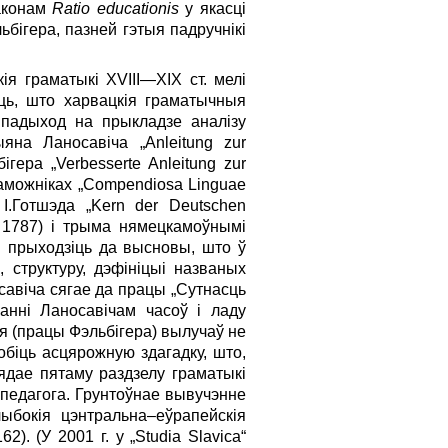
законам
Ratio educationis
у якасці
бігера, пазней гэтыя падручнікі
ія граматыкі XVIII—XIX ст. мелі
ць, што харвацкія граматычныя
ы падыход на прыкладзе аналізу
яна Ланосавіча „Anleitung zur
гера „Verbesserte Anleitung zur
паможніках „Compendiosa Linguae
 І.Готшэда „Kern der Deutschen
, 1787) і трыма нямецкамоўнымі
і прыходзіць да высновы, што ў
 структуру, дэфініцыі названых
савіча сягае да працы „Сутнасць
анні Ланосавічам часоў і ладу
ня (працы Фэльбігера) вылучаў не
обіць асцярожную здагадку, што,
ядае пятаму раздзелу граматыкі
педагога. Грунтоўнае вывучэнне
ыбокія цэнтральна–еўрапейскія
). (У 2001 г. у „Studia Slavica“