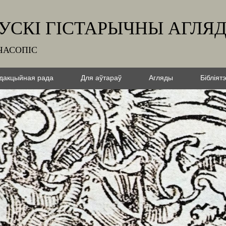
УСКІ ГІСТАРЫЧНЫ АГЛЯ
ЧАСОПІС
дакцыйная рада
Для аўтараў
Агляды
Бібліят