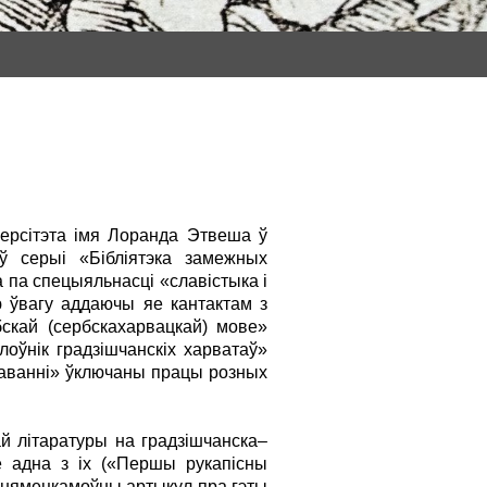
версітэта імя Лоранда Этвеша ў
 серыі «Бібліятэка замежных
а па спецыяльнасці «славістыка і
ю ўвагу аддаючы яе кантактам з
скай (сербскахарвацкай) мове»
лоўнік градзішчанскіх харватаў»
даванні» ўключаны працы розных
й літаратуры на градзішчанска–
е адна з іх («Першы рукапісны
аў нямецкамоўны артыкул пра гэты