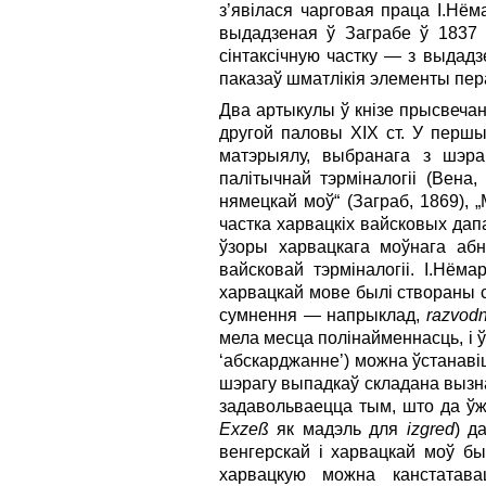
з’явілася чарговая праца І.Нём
выдадзеная ў Заграбе ў 1837 
сінтаксічную частку — з выдад
паказаў шматлікія элементы пер
Два артыкулы ў кнізе прысвеча
другой паловы XIX ст. У першы
матэрыялу, выбранага з шэраг
палітычнай тэрміналогіі (Вена,
нямецкай моў“ (Заграб, 1869), „
частка харвацкіх вайсковых дап
ўзоры харвацкага моўнага аб
вайсковай тэрміналогіі. І.Нём
харвацкай мове былі створаны сот
сумнення — напрыклад,
razvodn
мела месца полінайменнасць, і 
‘абскарджанне’) можна ўстанаві
шэрагу выпадкаў складана вызна
задавольваецца тым, што да ўж
Exzeß
як мадэль для
izgred
) д
венгерскай і харвацкай моў бы
харвацкую можна канстатав