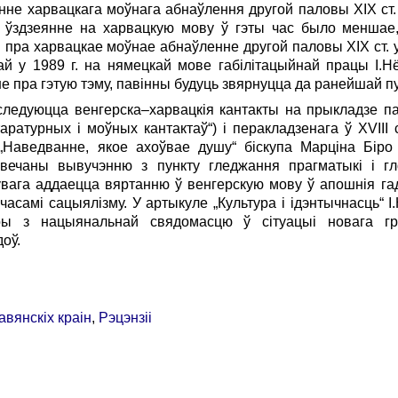
не харвацкага моўнага абнаўлення другой паловы XIX ст.
е ўздзеянне на харвацкую мову ў гэты час было меншае,
 пра харвацкае моўнае абнаўленне другой паловы ХIХ ст. 
най у 1989 г. на нямецкай мове габілітацыйнай працы І.Н
 пра гэтую тэму, павінны будуць звярнуцца да ранейшай пу
следуюцца венгерска–харвацкія кантакты на прыкладзе п
ітаратурных і моўных кантактаў“) і перакладзенага ў XVIII
Наведванне, якое ахоўвае душу“ біскупа Марціна Біро 
ысвечаны вывучэнню з пункту гледжання прагматыкі і гл
 ўвага аддаецца вяртанню ў венгерскую мову ў апошнія га
часамі сацыялізму. У артыкуле „Культура і ідэнтычнасць“ 
ры з нацыянальнай свядомасцю ў сітуацыі новага гр
оў.
авянскіх краін
,
Рэцэнзіі