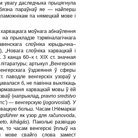
зам увагу даследчыка прыцягнула
рабязна параўнаў яе — найперш
апаможнікам па нямецкай мове і
 харвацкага моўнага абнаўлення
 на прыкладзе тэрміналагічнага
лавенскага слоўніка юрыдычна–
), „Новага слоўніка харвацкай і
 З канца 60–х г. XIX ст. значная
літаратуры; артыкул „Венгерскія
енгерскага ўздзеяння ў сферы
т. паводле венгерскіх узораў у
здавалася б, не павінна выклікаць
фармавання харвацкай мовы ў ёй
азваў (напрыклад,
pravno sredstvo
тс’) — венгерскую (
jogorvoslat
). У
рвацкую больш. Часам І.Нёмаркаі
gsführer
як узор для
rač
unovoda
,
eto, kihá
gá
s
). Паколькі развіццю
м, то часам венгерскі ўплыў на
й мове свайго слова замест