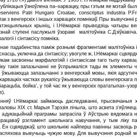
 публікацыя ўзноўлена па–харвацку, пры гэтым яе мэтай бы
esеrviens Patri Hungaro Croatae, conscriptus industria P.F
 з венгерскіх і іншых харвацкіх помнікаў. Пры вывучэнні 
атэнцыяльных крыніц, і І.Нёмаркаі прыводзіць чатыры в
 рознай ступені паслужылі ўзорамі малітоўніка С.Дзіўкавіч
логіі і сінтаксісу помніка.
чнае падабенства паміж рознымі фрагментамі малітоўніка і
асць, уключна да сінтаксісу; увогуле ж, І.Нёмаркаі сцвярджа
лкам засвоены марфалогіяй і сінтаксісам таго тыпу харва
ніку такія запазычанні не ўспрымаліся тады як элементы 
це ўжываюцца запазычанні з венгерскай мовы, якія адсут
у харвацкіх частках рукапісу ўжываюцца словы венгерскага
барацьба, бойка’, у той час як у венгерскіх прататыпах–уз
s
).
нняў І.Нёмаркаі займаюць даследаванні, прысвечаныя
аловы XIX ст. Марыя Тэрэзія лічыла, што асвета з’яўляецца
й адукацыйнай праграмы запрасіла ў Аўстрыю вядомага н
працаваў рэгламент школьнага навучання, у тым ліку п
 Ён сцвярджаў, што школьнікі найперш павінны засвоіць р
 паспяхова вывучыць чужую мову. Для вывучэння роднай 