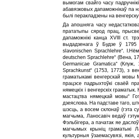
вымогам свайго часу падручнікі
абавязковых дапаможнікаў па ня
былі перакладзены на венгерску
Да апошняга часу недастаткова 
прататыпы сярод прац, прысве
дапаможнікі канца XVIII ст. т
выдадзенага ў Будзе ў 1795 г
slavonischen Sprachlehre“. І.Н
deutschen Sprachlehre“ (Вена, 
Germanicae Gramatica“ (Клуж, 
Sprachkunst“ (1753, 1773), з 
граматыкамі венгерскай мовы М
працэсе падрыхтоўкі сваёй пра
нямецкіх і венгерскіх граматык
мастацтва нямецкай мовы“ Гот
дзеяслова. На падставе таго, шт
шэсць, а восем склонаў (гэта с
магчыма, Ланосавіч ведаў гэту
Фэльбігера, а пачатак яе дасл
магчымых крыніц граматыкі Ла
культурныя ўзаемасувязі, якія, 