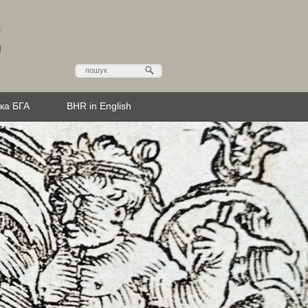
Д
эка БГА
BHR in English