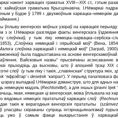
аркаі наконт харвацкіх граматык XVIII—XIX ст., гэтым ра
г. кайкаўская граматыка Крысціянавіча. І.Нёмаркаі пад
зеным у Будзе ў 1799 г. двухмоўным харвацка–нямецкім д
аймання.)
ны ўплыву венгерскіх моўных узораў на харвацкія перыяду
м з іх І.Нёмаркаі разглядае факты венгерскага ўздзеяння
у слоўнікаў, у тым ліку нямецка–харвацка–сербска–с
 1853), „Слоўніка нямецкай і ілірыйскай моў“ (Вена, 1854
Малога слоўніка харвацкай і нямецкай моў“ (Заграб, 1900).
аможнікаў была падрыхтавана на аснове венгерскамоўнай 
наўлення. Вайсковыя назвы“ прысвечаны асэнсаванню в
аркаі прыходзіць да высновы, што ў апошняй трэці XIX с
ні слоў (у тым ліку і такія, „славянская“ структура якіх, 
ik
‘яфрэйтар’ і
desetnik
‘капрал’). У перыяд пачатковага 
ў шэрагу выпадкаў І.Нёмаркаі дэманструе, што для адных н
ць нямецкую мадэль (
Rechtsmittel
), а для іншых (
pravni lijek
‘
чыць, якая, нямецкая ці венгерская, мова ўплывала на ха
о вядомых нямецкіх прататыпаў харвацкіх слоў (
Rechnun
адае такія ж верагодныя венгерскія прататыпы (
szá
mvez
ў уласцівы скіраваны супраць інтэрнацыяналізмаў пурыз
аць ужо ў самым факце выкарыстання ў харвацка