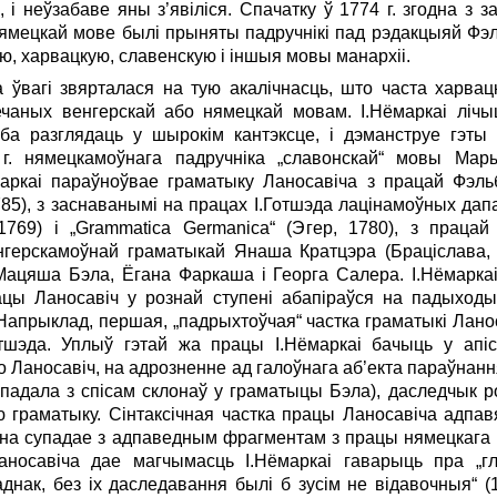
, і неўзабаве яны з’явіліся. Спачатку ў 1774 г. згодна з 
мецкай мове былі прыняты падручнікі пад рэдакцыяй Фэль
ю, харвацкую, славенскую і іншыя мовы манархіі.
ўвагі звярталася на тую акалічнасць, што часта харвацк
чаных венгерскай або нямецкай мовам. І.Нёмаркаі лічы
рэба разглядаць у шырокім кантэксце, і дэманструе гэт
. нямецкамоўнага падручніка „славонскай“ мовы Мары
ёмаркаі параўноўвае граматыку Ланосавіча з працай Фэльбі
1785), з заснаванымі на працах І.Готшэда лацінамоўных да
1769) і „Grammatica Germanica“ (Эгер, 1780), з працай
венгерскамоўнай граматыкай Янаша Кратцэра (Браціслава
ацяша Бэла, Ёгана Фаркаша і Георга Салера. І.Нёмарка
цы Ланосавіч у рознай ступені абапіраўся на падыходы,
. Напрыклад, першая, „падрыхтоўчая“ частка граматыкі Лано
шэда. Уплыў гэтай жа працы І.Нёмаркаі бачыць у апіс
о Ланосавіч, на адрозненне ад галоўнага аб’екта параўнан
упадала з спісам склонаў у граматыцы Бэла), даследчык р
ю граматыку. Сінтаксічная частка працы Ланосавіча адпав
оўна супадае з адпаведным фрагментам з працы нямецкага 
носавіча дае магчымасць І.Нёмаркаі гаварыць пра „гл
аднак, без іх даследавання былі б зусім не відавочныя“ (162