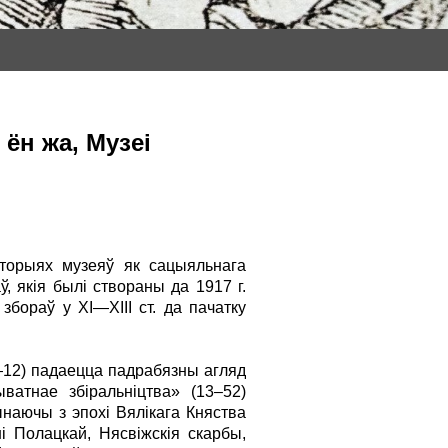
ён жа, Музеі
торыях музеяў як сацыяльнага
ў, якія былі створаны да 1917 г.
бораў у XI—XIII ст. да пачатку
3—12) падаецца па­драбязны агляд
ватнае збіральніцтва» (13–52)
аючы з эпохі Вялікага Княства
і Полацкай, Нясвіжскія скарбы,