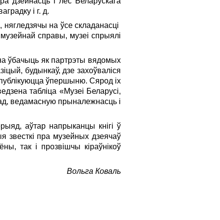
ра дзейнасць і лёс Беларускага
градку і г. д.
, нягледзячы на ўсе складанасці
ы музейнай справы, музеі спрыялі
жна ўбачыць як партрэты вядомых
зіцый, будынкаў, дзе захоўваліся
 публікуюцца ўпершыню. Сярод іх
едзена табліца «Музеі Беларусі,
орад, ведамасную прыналежнасць і
ыяд, аўтар напрыканцы кнігі ў
ыя звесткі пра музейных дзеячаў
ёны, так і прозвішчы кіраўнікоў
Вольга Коваль