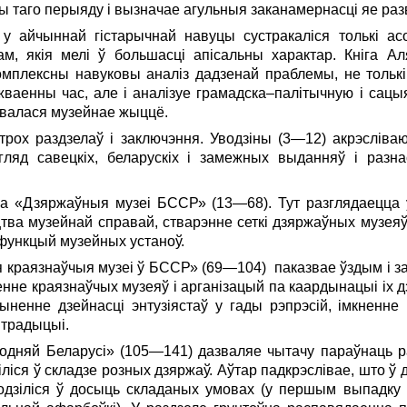
 таго перыяду і вызначае агульныя заканамернасці яе раз
у айчыннай гістарычнай навуцы сустракаліся толькі ас
м, якія мелі ў большасці апісальны характар. Кніга Ал
комплексны навуковы аналіз дадзенай праблемы, не толькі
жваенны час, але і аналізуе грамадска–палітычную і сацы
ывалася музейнае жыццё.
 трох раздзелаў і за­ключэння. Уводзіны (3—12) акрэслів
яд савецкіх, беларускіх і замежных выданняў і разнас
а «Дзяржаўныя музеі БССР» (13—68). Тут разглядаецца ў
іцтва музейнай справай, стварэнне сеткі дзяржаўных музея
 функцый музейных устаноў.
я краязнаўчыя музеі ў БССР» (69—104) паказвае ўздым і з
енне края­знаўчых музеяў і арганізацый па каардынацыі іх
пыненне дзейнасці энтузіястаў у гады рэпрэсій, імкненне
 традыцыі.
аходняй Беларусі» (105—141) дазваляе чытачу параўнаць 
зіліся ў складзе розных дзяржаў. Аўтар падкрэслівае, што ў
ходзіліся ў досыць складаных умовах (у першым выпадку 