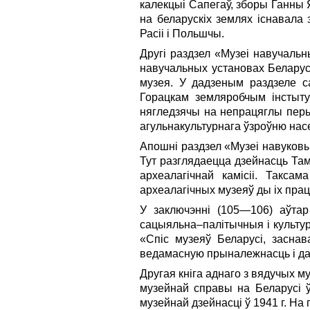
калекцыі Сапегаў, зборы Ганны Я
на беларускіх землях існавала 
Расіі і Польшчы.
Другі раздзел «Музеі навучаль
навучальных установах Беларус
музея. У дадзеным раздзеле с
Горацкам земляробчым інстытуц
нягледзячы на непрацяглы перы
агульнакультурнага ўзроўню нас
Апошні раздзел «Музеі навуковы
Тут разглядаецца дзейнасць Там
археалагічнай камісіі. Такса
археалагічных музеяў ды іх прац
У заключэнні (105—106) аўтар
сацыяльна–палітычныя і культур
«Спіс музеяў Беларусі, заснав
ведамасную прыналежнасць і дас
Другая кніга аднаго з вядучых м
музейнай справы на Беларусі 
музейнай дзейнасці ў 1941 г. На