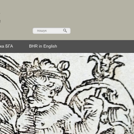
Д
эка БГА
BHR in English