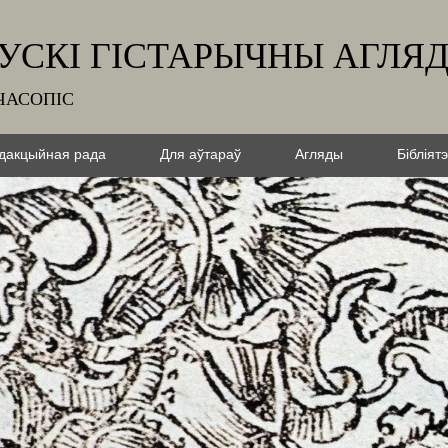
УСКІ ГІСТАРЫЧНЫ АГЛЯ
ЧАСОПІС
дакцыйная рада
Для аўтараў
Агляды
Бібліят