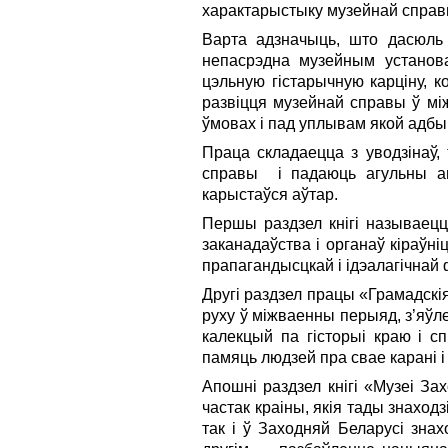
характарыстыку музейнай справы
Варта адзначыць, што дасюль 
непасрэдна музейным установа
цэльную гістарычную карціну, 
развіцця музейнай справы ў мі
ўмовах і пад уплывам якой адб
Праца складаецца з уводзінаў,
справы і падаюць агульны агл
карыстаўся аўтар.
Першы раздзел кнігі называецц
заканадаўства і органаў кіраўн
прапагандысцкай і ідэалагічнай
Другі раздзел працы «Грамадскі
руху ў міжваенны перыяд, з’яўл
калекцый па гісторыі краю і с
памяць людзей пра свае карані і
Апошні раздзел кнігі «Музеі З
частак краіны, якія тады знаход
так і ў Заходняй Беларусі зна