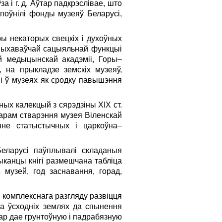
 і г. д. Аўтар падкрэслівае, што
апоўнілі фонды музеяў Беларусі,
ы некаторых свецкіх і духоўных
–выхаваўчай сацыяльнай функцыі
й медыцынскай акадэміі, Горы–
 на пры­кладзе земскіх музеяў,
і ў музеях як сродку павышэння
ых калекцый з сярэдзіны ХIХ ст.
тарам стварэння музея Віленскай
енне статыстычных і царкоўна–
Беларусі паўплывалі складаныя
ыканцы кнігі размешчана табліца
 музей, год заснавання, горад,
й комплекснага разгляду развіцця
а ўсходніх землях да спынення
тар дае грунтоўную і падрабязную