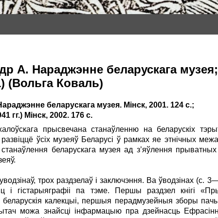
др А. Нараджэнне беларускага музея; 
) (Вольга Коваль)
аджэнне беларускага музея. Мінск, 2001. 124 с.;
 гг.) Мінск, 2002. 176 с.
алоўскага прысвечана станаўленню на беларускіх тэры
 развіццё ўсіх музеяў Беларусі ў рамках яе этнічных межа
танаўлення беларускага музея ад з’яўлення прыватных з
зеяў.
водзінаў, трох раздзелаў і заключэння. Ва ўводзінах (с. 
і гістарыя­графіі па тэме. Першы раздзел кнігі «Пры
беларускія калекцыі, першыя перадмузейныя зборы пачын
Чытач можа знайсці інфармацыю пра дзейнасць Ефрасінн