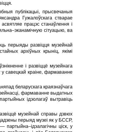
віцця.
обныя публікацыі, прысвечаныя
яксандра Гужалоўскага стварае
 асвятляе працэс станаўлення і
яльна–эканамічную сітуацыю, ва
аюць перыяды развіцця музейнай
тайных архіўных крыніц, якімі
знікненне і развіццё музейнага
ў у савецкай краіне, фармаванне
аняпад беларускага краязнаўчага
 дзейнасці, фармаванне выдатных
 партыйных ідэолагаў вытравіць
развіццё музейнай справы дзвюх
 дадзены перыяд музеі як у БССР,
— партыйна–ідэалагічны ціск, у