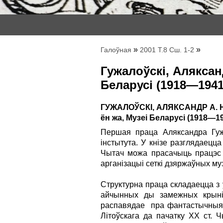
»
»
Галоўная
2001 Т.8 Сш. 1-2
Гужалоўскі, Аляксан
Беларусі (1918—1941
ГУЖАЛОЎСКІ, АЛЯКСАНДР А. Нар
ён жа, Музеі Беларусі (1918—1941
Першая праца Аляксандра Гуж
інстытута. У кнізе разглядаецца
Чытач можа прасачыць працэс с
арганізацыі сеткі дзяржаўных му
Структурна праца складаецца з у
айчынных ды замежных крыніц 
распавядае пра фантастычныя 
Літоўскага да пачатку ХХ ст. 