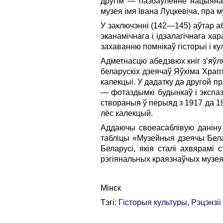
другім — пазбаўленне нацыянал
музея імя Івана Луцкевіча, пра м
У заключэнні (142—145) аўтар а
эканамічнага і ідэалагічнага ха
захаванню помнікаў гісторыі і ку
Адметнасцю абедзвюх кніг з’яўл
беларускіх дзеячаў Яўхіма Храпт
калекцыі. У дадатку да другой 
— фота­здымкі будынкаў і экспа
створаныя ў перыяд з 1917 да 19
лёс калекцый.
Аддаючы своеасаблівую даніну
табліцы «Музейныя дзеячы Белар
Беларусі, якія сталі ахвярамі 
рэгіянальных краязнаўчых музея
Мінск
Тэгі:
Гісторыя культуры
,
Рэцэнзіі