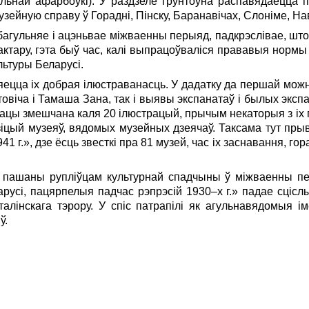
ьнай афарбоўкі). У раздзеле грунтоўна распавядаецца п
узейную справу ў Горадні, Пінску, Баранавічах, Слоніме, Нава
багульняе і ацэньвае міжваенны перыяд, падкрэслівае, што
рактару, гэта быў час, калі выпрацоўваліся прававыя норм
льтуры Беларусі.
яецца іх добрая ілюстраванасць. У дадатку да першай мо
овіча і Тамаша Зана, так і выявы экспанатаў і былых экспа
працы змешчана каля 20 ілюстрацый, прычым некаторыя з іх
зіцый музеяў, вядомых музейных дзеячаў. Таксама тут прыв
41 г.», дзе ёсць звесткі пра 81 музей, час іх заснавання, г
 пашаны рупліўцам культурнай спадчыны ў міжваенны пер
усі, пацярпелыя падчас рэпрэсій 1930–х г.» падае сцісл
сталінскага тэрору. У спіс патрапілі як агульнавядомыя ім
ў.