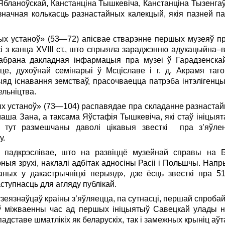
бланоўскай, Канстанціна Тышкевіча, Канстанціна Тызенгаўза
значная колькасць разнастайных калекцый, якія пазней п
ных устаноў» (53—72) апісвае стварэнне першых музеяў пр
і з канца ХVIII ст., што спрыяла зараджэнню адукацыйна
абрана дакладная інфармацыя пра музеі ў Гарадзенска
е, духоўнай семінарыі ў Мсціславе і г. д. Акрамя таго,
яд існавання земстваў, прасочваецца патрэба інтэлігенцы
ельніцтва.
х устаноў» (73—104) распавядае пра складанне разнастайн
аша Зана, а таксама Яўстафія Тышкевіча, які стаў ініцыя
ма тут размешчаны даволі цікавыя звесткі пра з’яўл
у.
 падкрэслівае, што на развіццё музейнай справы на 
ныя зрухі, наклалі адбітак адносіны Расіі і Польшчы. Напр
аных у дакастрычніцкі перыяд», дзе ёсць звесткі пра 51
тупнасць для агляду публікай.
узеязнаўцаў краіны з’яўляецца, па сутнасці, першай спроба
ў міжваенны час ад першых ініцыятыў Савецкай улады н
 падставе шматлікіх як беларускіх, так і замежных крыніц аў