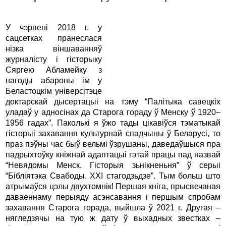
У чэрвені 2018 г. у
сацсетках пранеслася
нізка віншаванняў
журналісту і гісторыку
Сяргею Абламейку з
нагоды абароны ім у
Беластоцкім універсітэце
доктарскай дысертацыі на тэму “Палітыка савецкіх
уладаў у адносінах да Старога гораду ў Менску ў 1920–
1956 гадах”. Паколькі я ўжо тады цікавіўся тэматыкай
гісторыі захавання культурнай спадчыны ў Беларусі, то
праз пэўны час быў вельмі ўзрушаны, даведаўшыся пра
падрыхтоўку кніжнай адаптацыі гэтай працы пад назвай
“Невядомы Менск. Гісторыя зьнікненьня” ў серыі
“Бібліятэка Свабоды. ХХІ стагодзьдзе”. Тым больш што
атрымаўся цэлы двухтомнік! Першая кніга, прысвечаная
даваеннаму перыяду асэнсавання і першым спробам
захавання Старога горада, выйшла ў 2021 г. Другая –
нягледзячы на тую ж дату ў выхадных звестках –