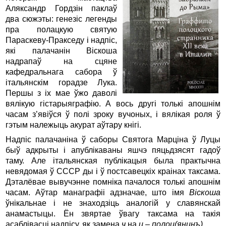
Аляксандр Гордзін паклаў
два сюжэты: генезіс легенды
пра полацкую святую
Параскеву-Пракседу і надпіс,
які палачанін Віскоша
надрапаў на сцяне
кафедральнага сабора ў
італьянскім горадзе Лука.
Першы з іх мае ўжо даволі
вялікую гістарыяграфію. А вось другі толькі апошнім
часам з’явіўся ў полі зроку вучоных, і вялікая роля ў
гэтым належыць акурат аўтару кнігі.
Надпіс палачаніна ў саборы Святога Марціна ў Луцы
быў адкрыты і апублікаваны яшчэ пяцьдзясят гадоў
таму. Але італьянская публікацыя была практычна
невядомая ў СССР ды і ў постсавецкіх краінах таксама.
Дэталёвае вывучэнне помніка пачалося толькі апошнім
часам. Аўтар манаграфіі адзначае, што імя
Віскоша
ўнікальнае і не знаходзіць аналогій у славянскай
анамастыцы. Ён звяртае ўвагу таксама на такія
асаблівасці надпісу, як замена
ч
на
ц
–
полоц(янинъ)
.