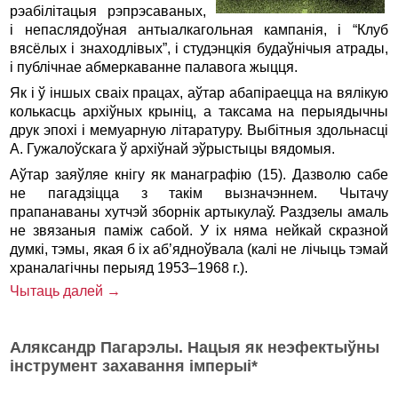
рэабілітацыя рэпрэсаваных,
і непаслядоўная антыалкагольная кампанія, і “Клуб
вясёлых і знаходлівых”, і студэнцкія будаўнічыя атрады,
і публічнае абмеркаванне палавога жыцця.
Як і ў іншых сваіх працах, аўтар абапіраецца на вялікую
колькасць архіўных крыніц, а таксама на перыядычны
друк эпохі і мемуарную літаратуру. Выбітныя здольнасці
А. Гужалоўскага ў архіўнай эўрыстыцы вядомыя.
Аўтар заяўляе кнігу як манаграфію (15). Дазволю сабе
не пагадзіцца з такім вызначэннем. Чытачу
прапанаваны хутчэй зборнік артыкулаў. Раздзелы амаль
не звязаныя паміж сабой. У іх няма нейкай скразной
думкі, тэмы, якая б іх аб’ядноўвала (калі не лічыць тэмай
храналагічны перыяд 1953–1968 г.).
Чытаць далей →
Аляксандр Пагарэлы. Нацыя як неэфектыўны
інструмент захавання імперыі*