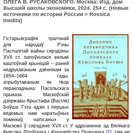
ОЛЕГА В. РУСАКОВСКОГО. Москва: Изд. дом
Высшей школы экономики, 2024. 254 c. (Новые
источники по истории России = Rossica
Inedita)
Гістарыяграфія трагічнай
для народаў Рэчы
Паспалітай вайны сярэдзіны
XVII ст. папоўнілася вельмі
каштоўнай крыніцай – раней
недрукаваным дзённікам за
1654–1664 гады,
атрыбутаваным як твор
перакладчыка Пасольскага
прыказа Маскоўскай
дзяржавы Крыстафа (Васіля)
Боўша. Гэта адзін з першых
вядомых нам наратыўных
помнікаў, напісаных у
Масковіі ў сярэдзіне XVII ст. У адрозненне ад Вялікага
Княства Літоўскага і Каралеўства Польскага
[1]
, там не