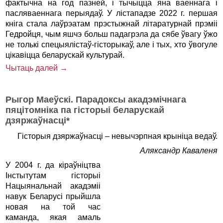
фактычна на год пазней, і тычыцца яна ваеннага і
пасляваеннага перыядаў. У лістападзе 2022 г. першая
кніга стала лаўрэатам прэстыжнай літаратурнай прэміі
Гедройця, чым яшчэ больш падагрэла да сябе ўвагу ўжо
не толькі спецыялістаў-гісторыкаў, але і тых, хто ўвогуле
цікавіцца беларускай культурай.
Чытаць далей →
Рыгор Маеўскі. Парадоксы акадэмічнага
пяцітомніка па гісторыі беларускай
дзяржаўнасці*
Гісторыя дзяржаўнасці – невычэрпная крыніца ведаў.
Аляксандр Каваленя
У 2004 г. да кіраўніцтва
Інстытутам гісторыі
Нацыянальнай акадэміі
навук Беларусі прыйшла
новая на той час
каманда, якая амаль