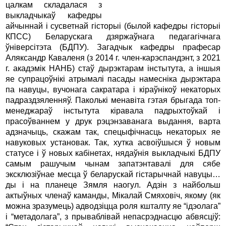
цалкам складалася з
выкладчыкаў кафедры
айчыннай і сусветнай гісторыі (былой кафедры гісторыі
КПСС) Беларускага дзяржаўнага педагагічнага
ўніверсітэта (БДПУ). Загадчык кафедры прафесар
Аляксандр Каваленя (з 2014 г. член-карэспандэнт, з 2021
г. акадэмік НАНБ) стаў дырэктарам інстытута, а іншыя
яе супрацоўнікі атрымалі пасады намесніка дырэктара
па навуцы, вучонага сакратара і кіраўнікоў некаторых
падраздзяленняў. Паколькі менавіта гэтая брыгада топ-
менеджараў інстытута кіравала падрыхтоўкай і
прасоўваннем у друк рэцэнзаванага выдання, варта
адзначыць, скажам так, спецыфічнасць некаторых яе
навуковых установак. Так, хутка асвоіўшыся ў новым
статусе і ў новых кабінетах, нядаўнія выкладчыкі БДПУ
самым рашучым чынам запатэнтавалі для сябе
эксклюзіўнае месца ў беларускай гістарычнай навуцы…
ды і на планеце Зямля наогул. Адзін з найбольш
актыўных членаў каманды, Мікалай Смяховіч, якому (як
можна зразумець) адводзіцца роля кшталту яе “ідэолага”
і “метадолага”, з прываблівай непасрэднасцю абвясціў: