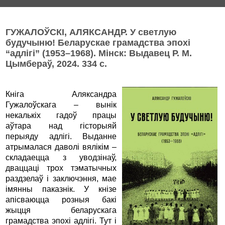
ГУЖАЛОЎСКІ, АЛЯКСАНДР. У светлую
будучыню! Беларускае грамадства эпохі
“адлігі” (1953–1968). Мінск: Выдавец Р. М.
Цымбераў, 2024. 334 с.
Кніга Аляксандра
Гужалоўскага – вынік
некалькіх гадоў працы
аўтара над гісторыяй
перыяду адлігі. Выданне
атрымалася даволі вялікім –
складаецца з уводзінаў,
дваццаці трох тэматычных
раздзелаў і заключэння, мае
імянны паказнік. У кнізе
апісваюцца розныя бакі
жыцця беларускага
грамадства эпохі адлігі. Тут і