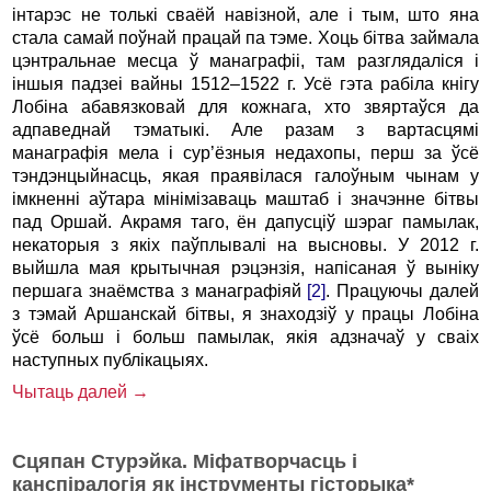
інтарэс не толькі сваёй навізной, але і тым, што яна
стала самай поўнай працай па тэме. Хоць бітва займала
цэнтральнае месца ў манаграфіі, там разглядаліся і
іншыя падзеі вайны 1512–1522 г. Усё гэта рабіла кнігу
Лобіна абавязковай для кожнага, хто звяртаўся да
адпаведнай тэматыкі. Але разам з вартасцямі
манаграфія мела і сур’ёзныя недахопы, перш за ўсё
тэндэнцыйнасць, якая праявілася галоўным чынам у
імкненні аўтара мінімізаваць маштаб і значэнне бітвы
пад Оршай. Акрамя таго, ён дапусціў шэраг памылак,
некаторыя з якіх паўплывалі на высновы. У 2012 г.
выйшла мая крытычная рэцэнзія, напісаная ў выніку
першага знаёмства з манаграфіяй
[2]
. Працуючы далей
з тэмай Аршанскай бітвы, я знаходзіў у працы Лобіна
ўсё больш і больш памылак, якія адзначаў у сваіх
наступных публікацыях.
Чытаць далей →
Сцяпан Стурэйка. Міфатворчасць і
канспіралогія як інструменты гісторыка*