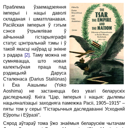
Праблема ўзаемадзеяння
імперыі і нацыі даволі
складаная і шматпланавая.
Расійская імперыя ў гэтым
сэнсе ўтрымлівае ў
айчыннай гістарыяграфіі
статус цэнтральнай тэмы і ў
такой якасці наўрад ці знікне
з радара
[2]
. Таму можна не
сумнявацца, што новая
калектыўная праца пад
рэдакцыяй Даруса
Сталюнаса (Darius Staliūnas)
і Ёка Аашымы (Yoko
Aoshima) не застанецца без увагі беларускіх
даследчыкаў. Кніга “Цар, імперыя і нацыя: дылемы
нацыяналізацыі заходняга памежжа Расіі, 1905–1915” –
пяты том у серыі “Гістарычныя даследаванні Усходняй
Еўропы і Еўразіі”.
Сярод аўтараў тома ўжо знаёмыя беларускім чытачам