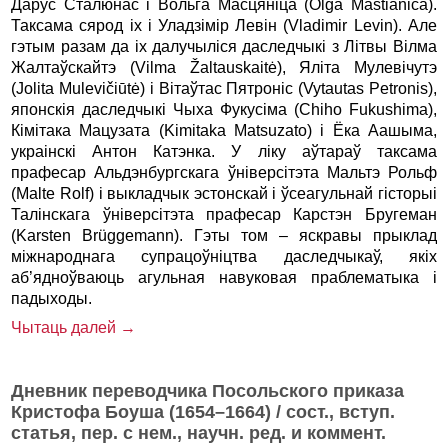
Дарус Сталюнас і Вольга Масцяніца (Olga Mastianica).
Таксама сярод іх і Уладзімір Левін (Vladimir Levin). Але
гэтым разам да іх далучыліся даследчыкі з Літвы Вілма
Жалтаўскайтэ (Vilma Žaltauskaitė), Яліта Мулевічутэ
(Jolita Mulevičiūtė) і Вітаўтас Пятроніс (Vytautas Petronis),
японскія даследчыкі Чыха Фукусіма (Chiho Fukushima),
Кімітака Мацузата (Kimitaka Matsuzato) і Ёка Аашыма,
украінскі Антон Катэнка. У ліку аўтараў таксама
прафесар Альдэнбургскага ўніверсітэта Мальтэ Рольф
(Malte Rolf) і выкладчык эстонскай і ўсеагульнай гісторыі
Талінскага ўніверсітэта прафесар Карстэн Бругеман
(Karsten Brüggemann). Гэты том – яскравы прыклад
міжнароднага супрацоўніцтва даследчыкаў, якіх
аб’ядноўваюць агульная навуковая праблематыка і
падыходы.
Чытаць далей →
Дневник переводчика Посольского приказа
Кристофа Боуша (1654–1664) / сост., вступ.
статья, пер. с нем., научн. ред. и коммент.