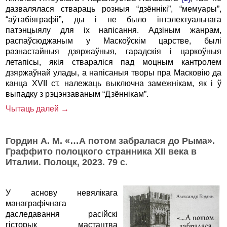
дазвалялася ствараць розныя “дзённікі”, “мемуары”,
“аўтабіяграфіі”, ды і не было інтэлектуальнага
патэнцыялу для іх напісання. Адзіным жанрам,
распаўсюджаным у Маскоўскім царстве, былі
разнастайныя дзяржаўныя, гарадскія і царкоўныя
летапісы, якія ствараліся пад моцным кантролем
дзяржаўнай улады, а напісаныя творы пра Масковію да
канца XVII ст. належаць выключна замежнікам, як і ў
выпадку з рэцэнзаваным “Дзённікам”.
Чытаць далей →
Гордин А. М. «…А потом забралася до Рыма».
Граффито полоцкого странника XII века в
Италии. Полоцк, 2023. 79 с.
У аснову невялікага
манаграфічнага
даследавання расійскі
гісторык мастацтва