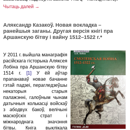
Чытаць далей →
Аляксандр Казакоў. Новая вокладка –
ранейшыя заганы. Другая версія кнігі пра
Аршанскую бітву і вайну 1512–1522 г.*
У 2011 г. выйшла манаграфія
расійскага гісторыка Аляксея
Лобіна пра Аршанскую бітву
1514 г.
[1]
У ёй аўтар
прапанаваў новае бачанне
гэтай падзеі, перагледзеўшы
некаторыя старыя
палажэнні, галоўным чынам
датычныя колькасці войскаў
з абодвух бакоў, велічыні
маскоўскіх страт і
міжнароднага значэння
бітвы. Кніга выклікала