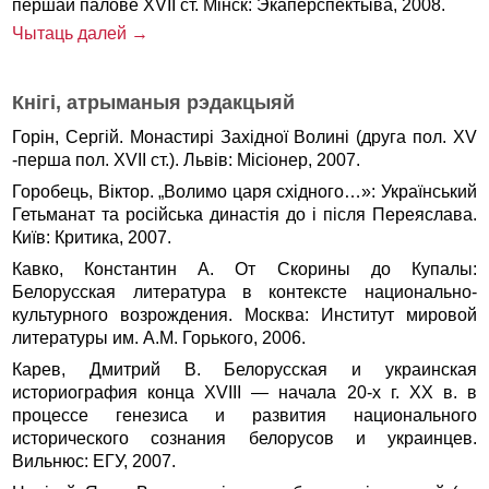
першай палове XVII ст. Мінск: Экаперспектыва, 2008.
Чытаць далей →
Кнігі, атрыманыя рэдакцыяй
Горін, Сергій. Монастирі Західної Волині (друга пол. XV
-перша пол. XVII ст.). Львів: Місіонер, 2007.
Горобець, Віктор. „Волимо царя східного…»: Український
Гетьманат та російська династія до і після Переяслава.
Київ: Критика, 2007.
Кавко, Константин А. От Скорины до Купалы:
Белорусская литература в контексте национально-
культурного возрождения. Москва: Институт мировой
литературы им. А.М. Горького, 2006.
Карев, Дмитрий В. Белорусская и украинская
историография конца ХVІІІ — начала 20-х г. ХХ в. в
процессе генезиса и развития национального
исторического сознания белорусов и украинцев.
Вильнюс: ЕГУ, 2007.