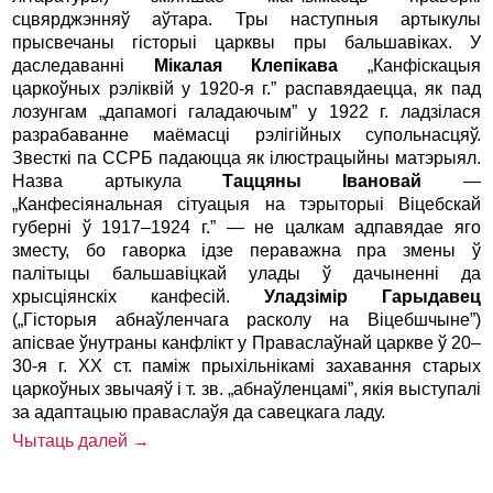
сцвярджэнняў аўтара. Тры наступныя артыкулы
прысвечаны гісторыі царквы пры бальшавіках. У
даследаванні
Мікалая Клепікава
„Канфіскацыя
царкоўных рэліквій у 1920-я г.” распавядаецца, як пад
лозунгам „дапамогі галадаючым” у 1922 г. ладзілася
разрабаванне маёмасці рэлігійных супольнасцяў.
Звесткі па ССРБ падаюцца як ілюстрацыйны матэрыял.
Назва артыкула
Таццяны Івановай
—
„Канфесіянальная сітуацыя на тэрыторыі Віцебскай
губерні ў 1917–1924 г.” — не цалкам адпавядае яго
зместу, бо гаворка ідзе пераважна пра змены ў
палітыцы бальшавіцкай улады ў дачыненні да
хрысціянскіх канфесій.
Уладзімір Гарыдавец
(„Гісторыя абнаўленчага расколу на Віцебшчыне”)
апісвае ўнутраны канфлікт у Праваслаўнай царкве ў 20–
30-я г. XX ст. паміж прыхільнікамі захавання старых
царкоўных звычаяў і т. зв. „абнаўленцамі”, якія выступалі
за адаптацыю праваслаўя да савецкага ладу.
Чытаць далей →