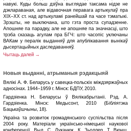
навукі. Куды больш дзіўна выглядае таксама нідзе не
дэклараваная, але відавочная перавага артыкулаў пра
XIX–XX ст. над артыкуламі ранейшай па часе тэматыкі.
Зрэшты, не выключана, што гэта проста супадзенне.
Апошняе па парадку, але не апошняе па значнасці, што
трэба сказаць агулам пра БГЧ: што часопіс уключаны
ВАКам у пералік выданняў для апублікавання вынікаў
дысертацыйных даследаванняў.
Чытаць далей →
Новыя выданнi, атрыманыя рэдакцыяй
Вялікі А. Ф. Беларусь у савецка-польскіх міждзяржаўных
адносінах. 1944–1959 г. Мінск: БДПУ, 2010.
Гардзіенка Н. Беларусы ў Вялікабрытаніі. Рэд. А.
Гардзіенка. Мінск: Медысонт, 2010 (Бібліятэка
Бацькаўшчыны, 18).
Україна та розвиток громадянського суспільства після
2004 року. Матеріали українсько-німецької наукової
конференції. Выд. С. Луканюк, К. Зьоллер, Т. Вюнш.