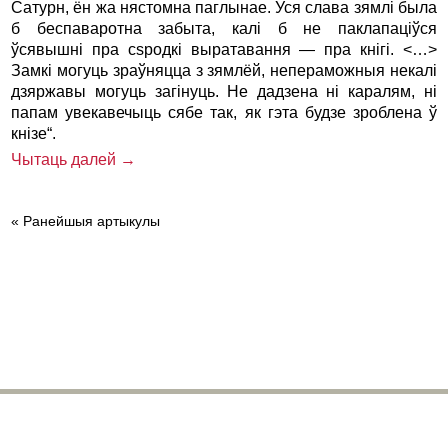
Сатурн, ён жа нястомна паглынае. Уся слава зямлі была
б беспаваротна забыта, калі б не паклапаціўся
ўсявышні пра сsродкі выратавання — пра кнігі. <…>
Замкі могуць зраўняцца з зямлёй, непераможныя некалі
дзяржавы могуць загінуць. Не дадзена ні каралям, ні
папам увекавечыць сябе так, як гэта будзе зроблена ў
кнізе“.
Чытаць далей →
« Ранейшыя артыкулы
bhr@belhistory.eu
© 2026 Беларускі Гістарычны Агляд