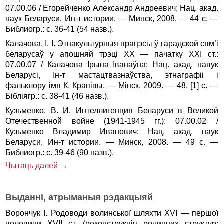
07.00.06 / Егорейченко Александр Андреевич; Нац. акад.
наук Беларуси, Ин-т истории. — Минск, 2008. — 44 с. —
Библиогр.: с. 36-41 (54 назв.).
Калачова, І. І. Этнакультурныя працэсы ў гарадской сям’і
беларусаў у апошняй трэці XX — пачатку XXI ст.:
07.00.07 / Калачова Ірына Іванаўна; Нац. акад. навук
Беларусі, Ін-т мастацтвазнаўства, этнаграфіі і
фальклору імя К. Крапівы. — Мінск, 2009. — 48, [1] с. —
Бібліягр.: с. 38-41 (46 назв.).
Кузьменко, В. И. Интеллигенция Беларуси в Великой
Отечественной войне (1941-1945 гг.): 07.00.02 /
Кузьменко Владимир Иванович; Нац. акад. наук
Беларуси, Ин-т истории. — Минск, 2008. — 49 с. —
Библиогр.: с. 39-46 (90 назв.).
Чытаць далей →
Выданні, атрыманыя рэдакцыяй
Ворончук І. Родоводи волинської шляхти ХVІ — першої
половини ХVІІ ст. (реконструкція родинних структур: