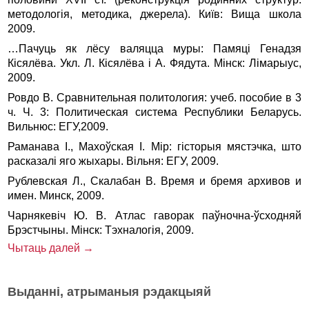
методологія, методика, джерела). Київ: Вища школа
2009.
…Пачуць як лёсу валяцца муры: Памяці Генадзя
Кісялёва. Укл. Л. Кісялёва і А. Фядута. Мінск: Лімарыус,
2009.
Ровдо В. Сравнительная политология: учеб. пособие в 3
ч. Ч. 3: Политическая система Республики Беларусь.
Вильнюс: ЕГУ,2009.
Раманава І., Махоўская І. Мір: гiсторыя мястэчка, што
расказалi яго жыхары. Вільня: ЕГУ, 2009.
Рублевская Л., Скалабан В. Время и бремя архивов и
имен. Минск, 2009.
Чарнякевіч Ю. В. Атлас гаворак паўночна-ўсходняй
Брэстчыны. Мінск: Тэхналогія, 2009.
Чытаць далей →
Выданні, атрыманыя рэдакцыяй