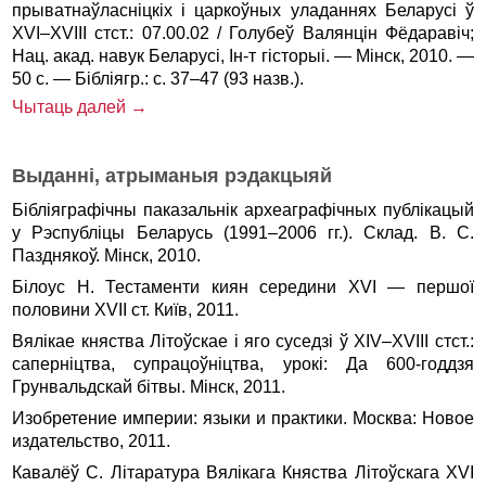
прыватнаўласніцкіх і царкоўных уладаннях Беларусі ў
XVI–XVIII стст.: 07.00.02 / Голубеў Валянцін Фёдаравіч;
Нац. акад. навук Беларусі, Ін-т гісторыі. — Мінск, 2010. —
50 с. — Бібліягр.: с. 37–47 (93 назв.).
Чытаць далей →
Выданнi, атрыманыя рэдакцыяй
Бібліяграфічны паказальнік археаграфічных публікацый
у Рэспубліцы Беларусь (1991–2006 гг.). Склад. В. С.
Пазднякоў. Мінск, 2010.
Білоус Н. Тестаменти киян середини XVI — першої
половини XVII ст. Київ, 2011.
Вялікае княства Літоўскае і яго суседзі ў XІV–XVIII стст.:
саперніцтва, супрацоўніцтва, урокі: Да 600-годдзя
Грунвальдскай бітвы. Мінск, 2011.
Изобретение империи: языки и практики. Москва: Новое
издательство, 2011.
Кавалёў С. Літаратура Вялікага Княства Літоўскага XVІ