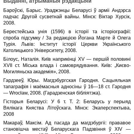
Выданні, атрыманыя рэдакцыяй
Бароўскі, Барыс. Ураджэнцы Беларусі ў арміі Андэрса
падчас Другой сусветнай вайны. Мінск: Віктар Хурсік,
2008.
Берестейська унія (1596) в історії та історіографії:
спроба підсумку / За редакцією Йогана Марте й Олега
Турія. Львів: Інститут історії Церкви Українського
Католицького Університету, 2008.
Білоус, Наталія. Київ наприкінці ХV — першій половині
ХVII ст. Міська влада і самоврядування. Киïв: „Києво-
Могиляньска академія», 2008.
Гардзееў, Юры. Магдэбургская Гародня. Сацыяльная
тапаграфія і маёмасныя адносіны ў 16—18 ст. Гародня
— Wrocław, 2008. (Гарадзенская бібліятэка).
Гісторыя Беларусі: У 6 т. Т. 2: Беларусь у перыяд
Вялікага Княства Літоўскага. Мінск: Экаперспектыва,
2008
Макараў, Максім. Ад пасада да магдэбургіі: прававое
становішча местаў Беларускага Падзвіння ў XIV —