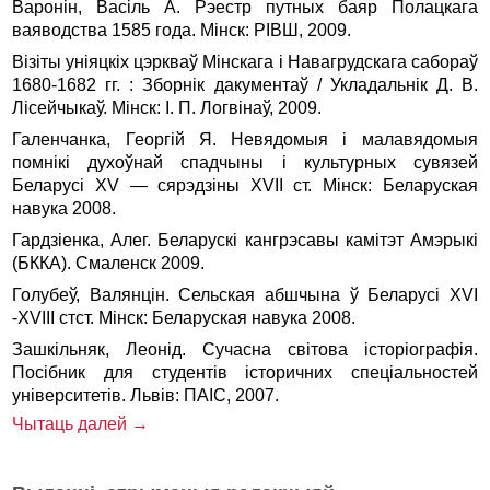
Варонін, Васіль А. Рэестр путных баяр Полацкага
ваяводства 1585 года. Мінск: РІВШ, 2009.
Візіты уніяцкіх цэркваў Мінскага і Навагрудскага сабораў
1680-1682 гг. : Зборнік дакументаў / Укладальнік Д. В.
Лісейчыкаў. Мінск: І. П. Логвінаў, 2009.
Галенчанка, Георгій Я. Невядомыя і малавядомыя
помнікі духоўнай спадчыны і культурных сувязей
Беларусі ХV — сярэдзіны ХVІІ ст. Мінск: Беларуская
навука 2008.
Гардзіенка, Алег. Беларускі кангрэсавы камітэт Амэрыкі
(БККА). Смаленск 2009.
Голубеў, Валянцін. Сельская абшчына ў Беларусі ХVІ
-ХVІІІ стст. Мінск: Беларуская навука 2008.
Зашкільняк, Леонід. Сучасна світова історіографія.
Посібник для студентів історичних спеціальностей
університетів. Львів: ПАІС, 2007.
Чытаць далей →