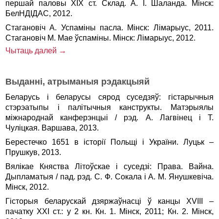
першай паловы ХІХ ст. Склад. А. І. Шаланда. Мінск:
БелНДІДАС, 2012.
Стагановіч А. Успаміны пасла. Мінск: Лімарыус, 2011.
Стагановіч М. Мае ўспаміны. Мінск: Лімарыус, 2012.
Чытаць далей →
Выданні, атрыманыя рэдакцыяй
Беларусь і беларусы сярод суседзяў: гістарычныя
стэрэатыпы і палітычныя канструкты. Матэрыялы
міжнароднай канферэнцыі / рэд. А. Лагвінец і Т.
Чуліцкая. Варшава, 2013.
Берестечко 1651 в історії Польщі і України. Луцьк –
Прушкув, 2013.
Вялікае Княства Літоўскае і суседзі: Права. Вайна.
Дыпламатыя / пад. рэд. С. Ф. Сокала і А. М. Янушкевіча.
Мінск, 2012.
Гісторыя беларускай дзяржаўнасці ў канцы ХVІІІ –
пачатку ХХІ ст.: у 2 кн. Кн. 1. Мінск, 2011; Кн. 2. Мінск,