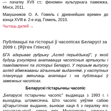
— пачатку XVII ст.: феномен культурнага памежжа.
Мінск, 2011.
Макушников О. А. Гомель с древнейших времен до
конца XVIII в. 2-е изд. Гомель, 2010.
Чытаць далей →
Публікацыі па гісторыі ў часопісах Беларусі за
2009 г. (Яўген Глінскі)
БГА
адкрывае
рубрыку
„
Агляд
перыёдыкаў
”,
у
якой
будуць
рэгулярна
анатавацца
часопісныя
артыкулы
і
паведамленні
па
гісторыі
Беларусі
.
У першым выпуску
агляд абмежаваны айчыннымі выданнямі, у наступных
плануецца змяшчаць анатацыі і на публікацыі ў
замежных часопісах.
Беларускі гістарычны часопіс
„Беларускі гістарычны часопіс” выдаецца з 1993 г. і
выходзіць штомесячна. Што часопіс уяўляе сабою
аўтарытэтнае выданне, вынікае хаця б з пераліку яго
заснавальнікаў, сярод якіх Міністэрства адукацыі,