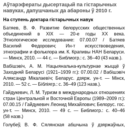
Аўтарэфераты дысертацый па гістарычных
навуках, дапушчаных да абароны ў 2010 г.
На ступень доктара гістарычных навук
Батяев, В. Ф. Развитие белорусских общественных
объединений в XIX — 20-е годы XX века.
Этнологическое исследование: 07.00.07 / Батяев
Василий Федорович; Ин-т искусствоведения,
этнографии и фольклора им. К. Крапивы НАН Беларуси.
— Минск, 2010. — 44 с. — Библиогр.: с. 36–40 (43 назв.).
Вабішэвіч, А. М. Нацыянальна-культурнае жыццё ў
Заходняй Беларусі (1921–1939 гг.): 07.00.02 / Вабішэвіч
Аляксандр Мікалаевіч; Беларус. дзярж. ун-т. — Мінск,
2010. — 52 с. — Бібліягр.: с. 36–49 (123 назв.).
Гайдукевич, Л. М. Туризм в международных отношениях
стран Центральной и Восточной Европы (1989–2009 гг.):
07.00.15 / Гайдукевич Леонид Михайлович; Белорус. гос.
ун-т. — Минск, 2010. — 49 с. — Библиогр.: с. 40–46
(58 назв.)
Голубеў, В. Ф. Сялянская абшчына ў дзяржаўных,