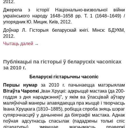
2012.
Джерела з історії Національно-визвольної війни
українського народу 1648–1658 рр. Т. 1 (1648–1649) /
упорядник Ю. Мицик. Київ, 2012.
Доўнар Л. Гісторыя беларускай кнігі. Мінск: БДУКМ,
2012.
Чытаць далей →
Публікацыі па гісторыі ў беларускіх часопісах
за 2010 г.
Беларускі гістарычны часопіс
Першы
нумар
за 2010 г. пачынаецца матэрыялам
Вітаўта Чаропкі
„Іван Хруцкі: адкрыццё мастака (да 200-
годдзя з дня нараджэння)”, у якім ва ўласцівай аўтару
маляўнічай манеры апавядаецца пра жыццё і творчасць
Івана Хруцкага (1810–1885), робіцца спроба зняць шэраг
супярэчнасцяў у дачыненні да біяграфіі мастака. Аднак
поўная адсутнасць спасылак (пададзены толькі спіс
літаратуры) змяншае магчымасць праверкі