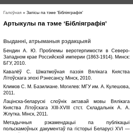
Галоўная
» Запісы па тэме 'Бібліяграфія'
Артыкулы па тэме ‘Бібліяграфія’
Выданні, атрыманыя рэдакцыяй
Бендин А. Ю. Проблемы веротерпимости в Северо-
Западном крае Российской империи (1863-1914). Минск:
БГУ, 2010.
Кавалёў С. Шматмоўная паэзія Вялікага Княства
Літоўскага эпохі Рэнесансу. Мінск, 2010.
Климов С. М. Базилиане. Могилев: МГУ им. А. Кулешова,
2011.
Лацінска-беларускі слоўнік актавай мовы Вялікага
Княства Літоўскага ХІІІ-ХVІІІ стст. Складальнік А. А.
Жлутка. Мінск, 2011.
Метадычныя рэкамендацыі па публікацыі
польскамоўных дакументаў па гісторыі Беларусі ХVІ —