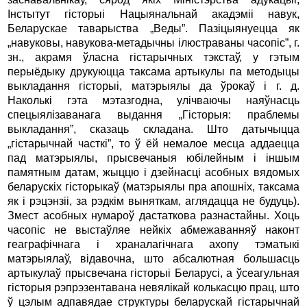
Інстытут гісторыі Нацыянальнай акадэміі навук,
Беларускае таварыства „Веды”. Пазіцыянуецца як
„навуковы, навукова-метадычны ілюстраваны часопіс”, г.
зн., акрамя ўласна гістарычных тэкстаў, у гэтым
перыёдыку друкуюцца таксама артыкулы па методыцы
выкладання гісторыі, матэрыялы да ўрокаў і г. д.
Наколькі гэта мэтазгодна, улічваючы наяўнасць
спецыялізаванага выдання „Гісторыя: праблемы
выкладання”, сказаць складана. Што датычыцца
„гістарычнай часткі”, то ў ёй немалое месца аддаецца
пад матэрыялы, прысвечаныя юбілейным і іншым
памятным датам, жыццю і дзейнасці асобных вядомых
беларускіх гісторыкаў (матэрыялы пра апошніх, таксама
як і рэцэнзіі, за рэдкім выняткам, аглядацца не будуць).
Змест асобных нумароў дастаткова разнастайны. Хоць
часопіс не выстаўляе нейкіх абмежаванняў наконт
геаграфічнага і храналагічнага ахопу тэматыкі
матэрыялаў, відавочна, што абсалютная большасць
артыкулаў прысвечана гісторыі Беларусі, а ўсеагульная
гісторыя рэпрэзентавана невялікай колькасцю прац, што
ў цэлым адпавядае структуры беларускай гістарычнай