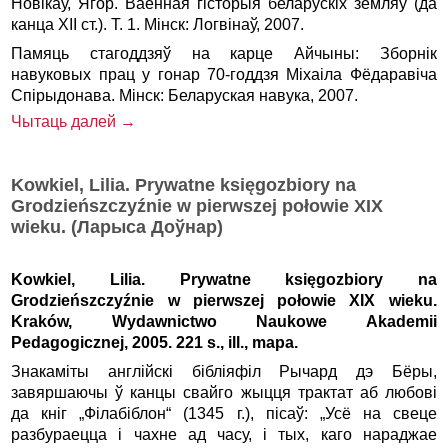
Новікаў, Ягор. Ваенная гісторыя беларускіх земляў (да
канца XII ст.). Т. 1. Мінск: Логвінаў, 2007.
Памяць стагоддзяў на карце Айчыны: Зборнік
навуковых прац у гонар 70-годдзя Міхаіла Фёдаравіча
Спірыдонава. Мінск: Беларуская навука, 2007.
Чытаць далей →
Kowkiel, Lilia. Prywatne księgozbiory na
Grodzieńszczyźnie w pierwszej połowie XIX
wieku. (Ларыса Доўнар)
Kowkiel, Lilia. Prywatne księgozbiory na
Grodzieńszczyźnie w pierwszej połowie XIX wieku.
Kraków, Wydawnictwo Naukowe Akademii
Pedagogicznej, 2005. 221 s., ill., mapa.
Знакаміты англійскі бібліяфіл Рычард дэ Бёры,
завяршаючы ў канцы свайго жыцця трактат аб любові
да кніг „Філабіблон“ (1345 г.), пісаў: „Усё на свеце
разбураецца і чахне ад часу, і тых, каго нараджае