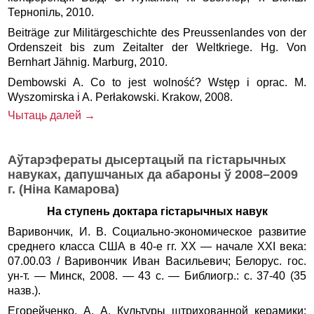
Тернопіль, 2010.
Beiträge zur Militärgeschichte des Preussenlandes von der
Ordenszeit bis zum Zeitalter der Weltkriege. Hg. Von
Bernhart Jähnig. Marburg, 2010.
Dembowski A. Co to jest wolność? Wstęp i oprac. M.
Wyszomirska i A. Perłakowski. Krakow, 2008.
Чытаць далей →
Аўтарэфераты дысертацый па гістарычных
навуках, дапушчаных да абароны ў 2008–2009
г. (Ніна Камарова)
На ступень доктара гістарычных навук
Варивончик, И. В. Социально-экономическое развитие
среднего класса США в 40-е гг. XX — начале XXI века:
07.00.03 / Варивончик Иван Васильевич; Белорус. гос.
ун-т. — Минск, 2008. — 43 с. — Библиогр.: с. 37-40 (35
назв.).
Егорейченко, А. А. Культуры штрихованной керамики: