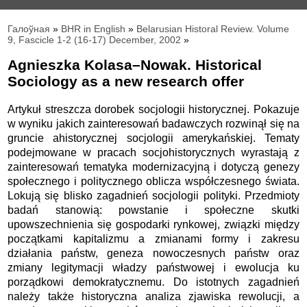
Галоўная
»
BHR in English
»
Belarusian Historal Review. Volume
9, Fascicle 1-2 (16-17) December, 2002
»
Agnieszka Kolasa–Nowak. Historical
Sociology as a new research offer
Artykuł streszcza dorobek socjologii historycznej. Pokazuje
w wyniku jakich zainteresowań badawczych rozwinął się na
gruncie ahistorycznej socjologii amerykańskiej. Tematy
podejmowane w pracach socjohistorycznych wyrastają z
zainteresowań tematyka modernizacyjną i dotyczą genezy
społecznego i politycznego oblicza współczesnego świata.
Lokują się blisko zagadnień socjologii polityki. Przedmioty
badań stanowią: powstanie i społeczne skutki
upowszechnienia się gospodarki rynkowej, związki między
początkami kapitalizmu a zmianami formy i zakresu
działania państw, geneza nowoczesnych państw oraz
zmiany legitymacji władzy państwowej i ewolucja ku
porządkowi demokratycznemu. Do istotnych zagadnień
należy także historyczna analiza zjawiska rewolucji, a