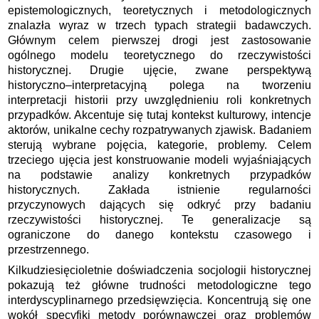
epistemologicznych, teoretycznych i metodologicznych
znalazła wyraz w trzech typach strategii badawczych.
Głównym celem pierwszej drogi jest zastosowanie
ogólnego modelu teoretycznego do rzeczywistości
historycznej. Drugie ujęcie, zwane perspektywą
historyczno–interpretacyjną polega na tworzeniu
interpretacji historii przy uwzględnieniu roli konkretnych
przypadków. Akcentuje się tutaj kontekst kulturowy, intencje
aktorów, unikalne cechy rozpatrywanych zjawisk. Badaniem
sterują wybrane pojęcia, kategorie, problemy. Celem
trzeciego ujęcia jest konstruowanie modeli wyjaśniających
na podstawie analizy konkretnych przypadków
historycznych. Zakłada istnienie regularności
przyczynowych dających się odkryć przy badaniu
rzeczywistości historycznej. Te generalizacje są
ograniczone do danego kontekstu czasowego i
przestrzennego.
Kilkudziesięcioletnie doświadczenia socjologii historycznej
pokazują też główne trudności metodologiczne tego
interdyscyplinarnego przedsięwzięcia. Koncentrują się one
wokół specyfiki metody porównawczej oraz problemów