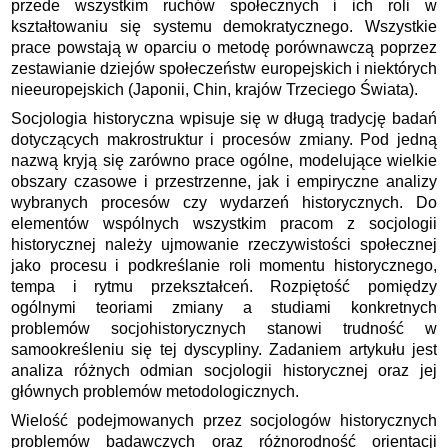
przede wszystkim ruchów społecznych i ich roli w
kształtowaniu się systemu demokratycznego. Wszystkie
prace powstają w oparciu o metodę porównawczą poprzez
zestawianie dziejów społeczeństw europejskich i niektórych
nieeuropejskich (Japonii, Chin, krajów Trzeciego Świata).
Socjologia historyczna wpisuje się w długą tradycję badań
dotyczących makrostruktur i procesów zmiany. Pod jedną
nazwą kryją się zarówno prace ogólne, modelujące wielkie
obszary czasowe i przestrzenne, jak i empiryczne analizy
wybranych procesów czy wydarzeń historycznych. Do
elementów wspólnych wszystkim pracom z socjologii
historycznej należy ujmowanie rzeczywistości społecznej
jako procesu i podkreślanie roli momentu historycznego,
tempa i rytmu przekształceń. Rozpiętość pomiędzy
ogólnymi teoriami zmiany a studiami konkretnych
problemów socjohistorycznych stanowi trudność w
samookreśleniu się tej dyscypliny. Zadaniem artykułu jest
analiza różnych odmian socjologii historycznej oraz jej
głównych problemów metodologicznych.
Wielość podejmowanych przez socjologów historycznych
problemów badawczych oraz różnorodność orientacji