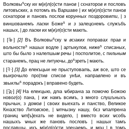
s
Во
л
ковы
ску и
х
м(и)л(о)
с
ти пано
в
| сєнаторо
в
и пословъ
литовъски
х
, а потомъ въ Ва
р
шаве | и
х
м(и)л(о)
с
ти пано
в
сєнаторо
в
и пановъ посло
в
кору
н
ны
х
по
з
дорови
ти
, | з
s
ви
н
шова
н
емъ ла
с
ки Боже
и
з
залецє
н
емъ служъбъ
нашых, | до ла
с
ки и
х
м(и)
л
(о)сти мають.
s
| [·҃в·]
[2]
Въ Во
л
ковы
ску ѡ
в
сıaки
х
поправа
х
пра
в
и
s
s
во
ль
носте
нашы
х
водле | а
р
тыкуло
в
, ниже
списаны
х
,
што бы было з нале
п
шы
м
речы | по
с
политое, с пи
ль
ны
м
s
стара
н
емъ, пра
ц
не литуючы, до
зреть | мають.
| [·҃г·]
[3]
До елекъцыи не пры
с
тупова
ть
, а
ж
все, што се
вы
к
рочыло про|ти
в
списо
в
yнѣи, напра
в
лено и въ
s
звы
к
лы
порадокъ | вправено бyдеть.
| [·҃д·]
[4]
На еле
к
цыю, длıa ѡбира
н
ıa за помо
ч
ю Божою
ново
г
(о) пана, | и
ж
намъ всимъ, з много слушъныхъ
прычы
н
, з домо
в
| свои
х
выехать и па
н
ство, Великое
Кнıa
з
ство Лито
в
ское, | ѡ
т
чызнy нашy, бє
з
ѡпа
т
ре
н
ıa
грани
ц
ѡ
т
[ъ]ехать не видело, | вме
с
то вси
х
ѡсобъ
нашыхъ ѡны
х
же пановъ пословъ | нашы
х
тамъ
пославшы, ихъ м(и)л(о)
с
ти злецаемъ, и мо
ц
| в томъ