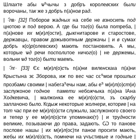
s
Шлıa
х
те абы ѡ
чычы з до
б
ръ короле
в
ски
х
бы
ли
ворочаны, та
к
же з добръ п(а)но
в
ра
д
.
| ·҃лв·
[32]
Поборо
в
жа
д
ны
х
на себе не
в
зноси
ть
по
д
цнотою и по
д
верою. А где бы то
г
(о) бы
ла
по
т
реба, |
п(а)нове и
х
м(и)
л
(ости), дыкгнитарове и старостове,
де
р
жавцы, право
м
дожыво
т
ны
м
де
р
жачы | и
в
сума
х
добръ к(о)
р
(олевских) маю
ть
постанови
ть
. А мы,
которые ѡ
д
речи по
с
по
ли
тое ничо
г
(о) | не де
р
жемы,
во
ль
ни ѡ
д
то
г
(о) бы
ти
маемъ.
| ·҃лг·
[33]
Єє м(и)л(о)
с
ть п(а)ни виле
н
скаıa п(а)ни
s
Кры
с
тына зє
З
борова, и
ж
по ве
с
ча
с
сє
мо
в
про
ш
лы
х
s
s
про
з
ба
ми
своими | набега
ечы на
м
, абы е
м(и)л(о)
ст
(и)
за
с
лужоное го
д
ное паме
ти
небо
ж
чыка п(а)на IAна
Хо
д
кевича, | ма
л
жо
н
ка ее м(и)л(о)
с
ти, зъ ска
р
бу
за
п
лачоно было. Кгды
ж
некоторые жо
л
нери, которие | на
то
т
ча
с
при е
е
м(и)л(о)
с
ти служы
ли
, за
с
лужоного своего
и тепе
р
y ее м(и)л(о)
с
ти yпоминаю(т) | и тру
д
ности
великие, позываючи до права, задають. Ѡ то панове
по
с
лове нашы | и
х
м(и)
л
(ос)ти пано
в
просити мають,
жебы и
х
м(и)л(о)
с
ть, по
м
нечи на yчъстивые и го
д
ные |