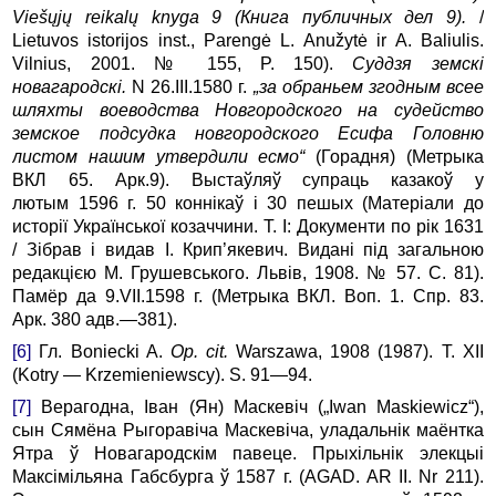
Viešųjų reikalų knyga 9 (Книга
публичных
дел
9).
/
Lietuvos istorijos inst., Parengė L. Anužytė ir A. Baliulis.
Vilnius, 2001. № 155, P. 150).
Суддзя земскi
новагародскi.
N 26.III.1580 г.
„за обраньем згодным всее
шляхты воеводства Новгородского на судейство
земское подсудка новгородского Есифа Головню
листом нашим утвердили есмо“
(Горадня) (Метрыка
ВКЛ 65. Арк.9). Выстаўляў супраць казакоў у
лютым 1596 г. 50 коннікаў і 30 пешых (Матеріали до
исторії Україн­ської козаччини. Т. I: Документи по рік 1631
/ Зібрав і видав І. Крип’якевич. Видані під загальною
редакцією М. Грушевського. Львів, 1908. № 57. С. 81).
Памёр да 9.VII.1598 г. (Метрыка ВКЛ. Воп. 1. Спр. 83.
Арк. 380 адв.—381).
[6]
Гл. Boniecki A.
Op. cit.
Warszawa, 1908 (1987). T. XII
(Kotry — Krzemie­niewscy). S. 91—94.
[7]
Верагодна, Іван (Ян) Маскевіч („Iwan Maskiewicz“),
сын Сямёна Рыгоравіча Маскевіча, уладальнік маёнтка
Ятра ў Новагародскiм павеце. Прыхільнік элекцыі
Максімільяна Габсбурга ў 1587 г. (AGAD. AR II. Nr 211).