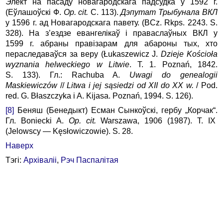
Элект на пасаду новагародскага падсудка ў 1592 г.
(Еўлашоўскі Ф.
Op. cit.
С. 113).
Дэпутат Трыбунала ВКЛ
у 1596 г. ад Новагародскага павету. (BCz. Rkps. 2243. S.
328). На з’ездзе евангелікаў і праваслаўных ВКЛ у
1599 г. абраны правізарам для абароны тых, хто
пераследаваўся за веру (Łukaszewicz J.
Dzieje Kościoła
wyznania hel­weckiego w Litwie
. T. 1. Poznań, 1842.
S. 133). Гл.: Rachuba A.
Uwagi do genealogii
Maskiewiczów
//
Litwa i jej sąsiedzi od XII do XX w.
/ Pod.
red. G. Błaszczyka i A. Kijasa. Poznań, 1994. S. 126).
[8]
Беняш (Бенедыкт) Есман Сынкоўскі, гербу „Корчак“.
Гл. Boniecki A.
Op. cit.
Warszawa, 1906 (1987). T. IX
(Jelowscy — Kęsłowiczowie). S. 28.
Наверх
Тэгі:
Архіваліі
,
Рэч Паспалітая