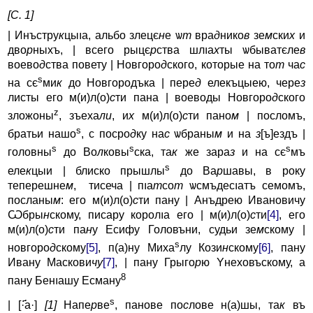
[С. 1]
| Инъстру
к
цыıa, альбо злецє
н
е ѡ
т
вра
д
нико
в
зе
м
ски
х
и
дво
р
ныхъ, | всего рыцє
р
ства шлıa
х
ты ѡбыватєле
в
воево
д
ства повету | Новгоро
д
ского, которые на то
т
ча
с
s
на сє
ми
к
до Новгородъка | пере
д
елекъцыею, чере
з
листы его м(и)л(о)
с
ти пана | воеводы Новгоро
д
ского
z
зложоны
, зъеха
ли
, и
х
м(и)л­(о)
с
ти пано
м
| посломъ,
s
братьи нашо
, с посро
д
ку на
с
ѡбра­ны
м
и на
з
[ъ]ездъ |
s
s
s
головны
до Во
л
ковы
ска, та
к
же зара
з
и на сє
мъ
s
еле
к
цыи | блиско прышлы
до Ва
р
шавы, в року
теперешне
м
, тисеча | пıa
т
со
т
ѡсмъдесıaтъ семомъ,
посланы
м
: его м(и)л(о)
с
ти пану | Анъдрею Ивановичу
Ѡбры
н
скому, писарy королıa его | м(и)л(о)
с
ти
[4]
, его
м(и)л(о)
с
ти па
н
у Есифy Головъни, судьи зе
м
скому |
s
новгоро
д
скому
[5]
, п(а)ну Миха
лу Кози
н
скому
[6]
, пану
Ивану Маскови
чу
[7]
, | пану Грыго
р
ю Yнеховъскому, а
8
пану Бенıaшу Есманy
s
| [·҃а·]
[1]
Напе
р
ве
, панове по
с
лове н(а)шы, та
к
въ