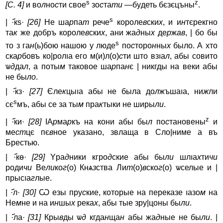
s
z
[С. 4]
и во
л
но
с
ти свое
зо
с
та
ти
—бyдеть бєзєцъны
.
s
| ·҃кѕ·
[26]
Не ша
р
па
т
рече
короле
в
ски
х
, и и
н
тєрекгно
та
к
же добръ короле
в
ски
х
, ани жа
д
ны
х
де
р
ж
ав
, | бо бы
s
то з га
н
(ь)бою нашою y люде
по
с
торо
н
ны
х
было. А хто
ска
р
бовъ ко|ролıa его м(и)л(о)
с
ти што взıa
л
, абы совито
ѡ
д
да
л
, а поты
м
таковое ша
р
па
н
є | никгды на веки абы
не бы
ло
.
| ·҃кз·
[27]
Єле
к
цыıa абы не была до
л
жъшаıa, ни
ж
ли
s
сє
мъ, абы се за ты
м
пра
к
тыки не ширы
ли
.
z
| ·҃ки·
[28]
IA
р
ма
р
къ на кони абы бы
л
по
с
тановены
и
ме
ст
цє пє
в
ное yказано, звлаща в Сло|ниме а въ
Брестью.
| ·҃кө·
[29]
Yра
д
ники кгро
д
ские абы бы
ли
шлıa
х
ти
чи
роди
чи
Ве
ли
ко
г
(о) Кнѧ
з
ства Ли
т
(о)
в
ско
г
(о) ѡселые и |
прысıa
г
лые.
| ·҃л·
[30]
Ѡ езы пру
с
кие, которые на переказе ıaзо
м
на
Не
м
не и на и
н
шы
х
река
х
, абы тые зрy|цоны бы
ли
.
| ·҃ла·
[31]
Кры
в
ды ѡ
д
кгда
н
ща
н
абы жа
д
ные не бы
ли
. |