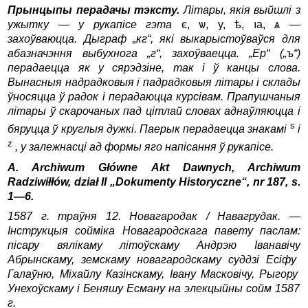
Прынцыпы перадачы тэксту.
Літары, якія выйшлі з
ужытку — у рукапісе гэта
є, ѡ, y, ѣ, ıa, ѧ
—
захоўваюцца. Дыграф „кг“, які выкарыстоўваўся для
абазначэння выбухнога „г“, захоўваецца. „Ер“ („
ъ
“)
перадаецца як у сярэдзіне, так і ў канцы слова.
Вынасныя надрадковыя і падрадковыя літары і склады
ўносяцца ў радок і перадаюцца курсівам. Прапушчаныя
літары ў скарочаных пад цітлай словах аднаўляюцца і
s
бяруцца ў круглыя дужкі. Паерык перадаецца знакамі
і
z
, у залежнасці ад формы яго напісання ў рукапісе.
A. Archiwum Główne Akt Dawnych, Archiwum
Radziwiłłów, dział II „Dokumenty Historyczne“, nr 187, s.
1—6.
1587 г
. траўня
12. Новагародак
/ Навагрудак
. —
Інструкцыя
сойміка
Новагародскага
павету
паслам
:
пісару
вялікаму
літоўскаму
Андрэю
Іванавічу
Абрынскаму
, земскаму
новагародскаму
суддзі
Есіфу
Галаўню
, Міхайлу
Казінскаму
, Івану
Масковічу
, Рыгору
Унехоўскаму
і
Беняшу
Есману
на
элекцыйны
сойм
1587
г.