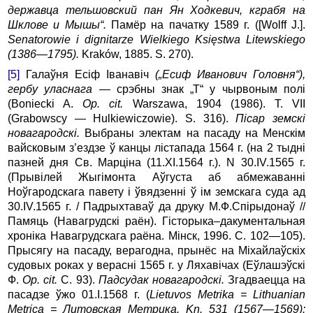
державца тельшовский пан Ян Ходкевич, кграбя на
Шклове и Мышы“.
Памёр на пачатку 1589 г. ([Wolff J.].
Senato­rowie i dignitarze Wielkiego Księstwa Litewskiego
(1386—1795).
Kraków, 1885. S. 270).
[5]
Галаўня Есiф Iванавiч
(„Есиф
Иванович
Головня
“),
гербу
уласнага
—
срэбны знак „Т“ у чырвоным полі
(Boniecki A.
Op. cit.
Warszawa, 1904 (1986). T. VII
(Grabowscy — Hulkiewiczowie). S. 316).
П
iсар
земск
i
н
oвагародск
i.
Выбраны электам на пасаду на Менскiм
вайсковым з’ездзе ў канцы лістапада 1564 г. (на 2 тыдні
пазней дня Св. Марціна (11.XI.1564 г.). N 30.IV.1565 г.
(Прывiлей Жыгiмонта Аўгуста аб абмежаваннi
Ноўгародскага павету i ўвядзеннi ў iм земскага суда ад
30.IV.1565 г. / Падрыхтаваў да друку М.Ф.Спiрыдонаў //
Памяць (Навагрудскi раён). Гiсторыка–дакументальная
хронiка Нава­грудскага раёна. Мінск, 1996. С. 102—105).
Прысягу на пасаду, верагодна, прынёс на Міхайлаўскіх
судовых роках у верасні 1565 г. у Ляхавічах (Еўлашэўскi
Ф.
Op. cit.
С. 93).
Падсудак
новагародск
i.
Згад­ваецца на
пасадзе ўжо 01.I.1568 г. (
Lietuvos Metrika = Lithuanian
Metrica =
Литовская
Mетрика
. Kn. 531 (1567—1569):