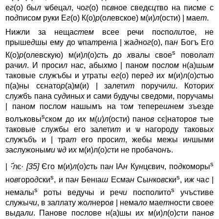
е
г
(о) бы
л
ѡбеца
л
, чо
г
(о) пє
в
ное сведє
ц
тво на пи
с
ме с
по
д
писо
м
руки Е
г
(о) К(о)
р
(олевское) м(и)
л
(ости) | мае
т
.
Ни
ж
ли за неща
ст
е
м
всее речи по
с
по
ли
тое, не
прыше
д
шы ему до ѡпа
т
ре
н
ıa | жа
д
но
г
(о), па
н
Богъ Его
s
К(о)
р
(олевскую) м(и)л(о)
с
ть до
х
валы свое
повола
т
рачи
л
. И проси
л
на
с
, абы
х
мо | пано
м
по
с
ло
м
н(а)шы
м
таковые служъбы и yтраты е
г
(о) пере
д
и
х
м(и)л(о)
с
тью
п(а)ны сєнато
р
(а)м(и) | залети
т
поручи
ли
. Котори
х
слу
ж
бъ пана су
д
ины
х
и сами будyчы сведоми, поручамы
| пано
м
посло
м
нашымъ на то
м
тепере
ш
не
м
зъезде
s
волъковы
ско
м
до и
х
м(
и
)
л
(ости) пано
в
сє|наторо
в
тые
таковые слу
ж
бы его залети
т
и ѡ нагородy таковы
х
служъбъ и | тра
т
его проси
т
, жебы межы и
н
шыми
за
с
лужоны
ми
ѡ
д
и
х
м(и)л(о)
с
ти не пробачо
нъ
.
s
| ·҃лє·
[35]
Єго м(и)
л
(о)
с
ть па
н
IA
н
Ку
н
цєви
ч
, по
д
коморы
s
s
но
в
горо
д
ски
, и па
н
Бенıa
ш
Есма
н
Сы
н
ко
в
ски
, и
ж
ча
с
|
s
s
немалы
роты ведyчы и ре
чи
по
с
полито
yчъстиве
служы
чи
, в за
п
лату жо
л
неро
в
| нема
ло
мае
т
ности своее
выда
ли
. Панове по
с
лове н(а)шы и
х
м(и)л(о)
с
ти пано
в