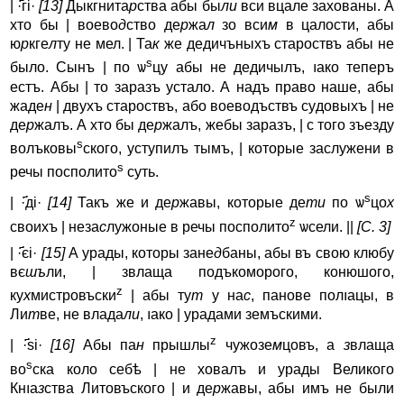
| ·҃гі·
[13]
Дыкгнита
р
ства абы бы
ли
вси вцале захованы. А
хто бы | воево
д
ство де
р
жа
л
зо вси
м
в цалости, абы
ю
р
кге
л
ту не мел. | Та
к
же дедичъныхъ староствъ абы не
s
было. Сынъ | по ѡ
цy абы не дедичылъ, ıaко теперъ
естъ. Абы | то заразъ yстало. А надъ право наше, абы
жаде
н
| двyхъ староствъ, або воеводъствъ сyдовыхъ | не
де
р
жалъ. А хто бы де
р
жалъ, жебы заразъ, | с того зъездy
s
волъковы
ского, yступилъ тымъ, | которые заслужени в
s
речы посполито
сyть.
s
| ·҃ді·
[14]
Такъ же и де
р
жавы, которые де
ти
по ѡ
цо
х
z
своихъ | неза
с
лужоные в речы посполито
ѡсели.
||
[С. 3]
| ·҃єі·
[15]
А yрады, которы зане
д
баны, абы въ свою клюбу
вє
шъ
ли, | звлаща подъкоморого, конюшого,
z
ку
х
мистровъски
| абы ту
т
y на
с
, панове полıaцы, в
Ли
т
ве, не влада
ли
, ıaко | yрадами земъскими.
z
| ·҃ѕі·
[16]
Абы па
н
прышлы
чужозе
м
цовъ, а
з
влаща
s
во
ска коло себѣ | не ховалъ и yрады Великого
Кнıa
з
ства Литовъского | и де
р
жавы, абы имъ не были