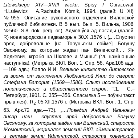
Litewskiego XIV—XVIII wieku
. Spisy / Opracowali
H.Lulewicz i A.Rachuba. Kórnik, 1994. (далей: U XI).
№955; Описание рукописного отделения Виленской
публичной библиотеки. В 5 вып. Вып. 5. Вильна, 1906.
№560. S.8. dok. perg. or.). Адмовiўся ад пасады (далей:
R) нoвагарод­скага падкаморыя 30.XI.1576 г. („…Спустил
вряд добровольне [на Торуньскім сойме] Богушу
Овсяному, за которым жадал пан Виленский,… Ян
Ходкевич, кграбя на Шклове и Мышы“ (гл. намінацыю
наступніка). (Метрыка ВКЛ. Воп. 1. Спр. 58. Арк.108 адв.
—109 адв.; Лаппо И.И.
Великое княжество Литовское
за время от заключения Люблинской Унии до смерти
Стефана Батория (1569—1586). Опыт исследования
политического и общественного строя
. Т.1. С.–
Петербург, 1901. С. 355—356. Спасылка 5 — поўны тэкст
прывілея). R
05.XII.1576 г. (Метрыка ВКЛ. Воп. 1. Спр.
2
63. Арк.72 адв.—73).
„…Поведил Андрей Иванович
писар наш… спустил вряд добровольне Богушу
Овсяному, за которым жадал пан Виленский, староста
Жомоитский, маршалок земский ВКЛ, администратор
и гетман земли Ифлянтской, староста ковенский,