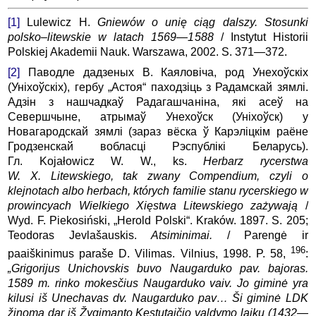
[1]
Lulewicz H.
Gniewów o unię ciąg dalszy. Stosunki
polsko–litewskie w latach 1569—1588
/ Instytut Historii
Polskiej Akademii Nauk. Warszawa, 2002. S. 371—372.
[2]
Паводле дадзеных В. Каяловіча, род Унехоўскіх
(Уніхоўскіх), гербу „Астоя“ паходзіць з Радамскай зямлі.
Адзін з нашчадкаў Радагашчаніна, які асеў на
Севершчыне, атрымаў Унехоўск (Уніхоўск) у
Новагародскай зямлі (зараз вёска ў Карэліцкім раёне
Гродзенскай вобласці Рэспублікі Беларусь).
Гл. Kojałowicz W. W., ks.
Herbarz rycerstwa
W. X. Litewskiego, tak zwany Compendium, czyli o
klejnotach albo herbach, których familie stanu rycerskiego w
prowincyach Wielkiego Xięstwa Litewskiego zażywają
/
Wyd. F. Piekosiński, „Herold Polski“. Kraków. 1897. S. 205;
Teodoras Jevlašauskis.
Atsiminimai.
/ Parengė ir
196
paaiškinimus paraše D. Vilimas. Vilnius, 1998. P. 58,
:
„Grigorijus Unichovskis buvo Naugarduko pav. bajoras.
1589 m. rinko mokesčius Naugarduko vaiv. Jo giminė yra
kilusi iš Unechavas dv. Naugarduko pav… Ši giminė LDK
žinoma dar iš Žygimanto Kęstutaičio valdymo laikų (1432—