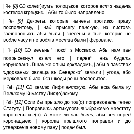
| ·҃и·
[8]
Ѡ коле(г)иyмъ полоцъкое, которое е
ст
з нада
н
ıa
костело
в
кгре
ц
ки
х
. | Абы то было направлено.
| ·҃ө·
[9]
Дєкреты, которые чынены проти
в
ко праву
по
с
политому, | на
д
прысегу па
н
скую, из ли
с
товъ
за
т
вороныхъ абы были | знесены и тые, которие не
во
д
ле часy и не во
д
лıa ме
ст
ца были | фєрованє.
z
s
| ·҃і·
[10]
Ѡ ве
чъ
ны
поко
з Мо
с
квою. Абы на
м
па
н
s
попрысе
г
ну
л
взıa
т
его | пе
р
ве
, ни
ж
бyде
ть
корyнова
нъ
. Вша
к
же с ты
м
до
к
ладомъ, | абы в па
н
ства
х
z
ѡдо
р
ваны
х
, звлаща въ Севе
р
ско
земъли | yгода, або
ме
р
кова
н
е было, бє
з
шкоды речы по
с
политое.
| ·҃аі·
[11]
Ѡ зе
м
лю Лифлıa
нт
скую. Абы всıa была ку
Ве
ли
кому Кнѧ
з
ству Ли
т
(о)
в
скому.
| ·҃ві·
[12]
Єсли бы пры
ш
ло до то
г
(о) поправова
ть
тепе
р
Статутy. | Поправи
ть
а
р
тыкуловъ ѡ ѡбраже
н
ю маестату
коро|левъско
г
(о). А може ли ча
с
бы
ть
, абы ве
с
пере
д
коронацыею | королıa прышлого поправе
н
и до
yтве
р
же
н
ıa новому пану | пода
н
бы
л
.