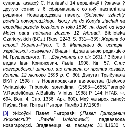
супраць казакоў С. Налівайкі 14 вершнікаў і ўзначаліў
другую сотню з 6 сфармаваных сотняў паспалітага
рушання Новагародскага павету. (
Spisanie szlachty
powiatu nowogrodzkiego, ktorzy się do Kopyla ziachali na
expeditią przeciw kozakom w roku 1596, na dzień od Iego
Mości pana hetmana zlożony 12 februarii.
Biblioteka
Czartoryskich (BCz.) Rkps. 2243. S. 331—339;
Жерела
до
історіі
України
–Руси
. Т. 8.
Матеріали до исторіі
Української козаччини
/ Видані під загальною редакцією
М. Грушевського. Т. I.
Документи по рік 1631
/ Зібрав і
видав Іван Крипякевич. Львів, 1908. № 57.
Спис
новгородської шляхти, що ставила ся против козаків
.
Копиль, 12 лютого 1596 р.
С. 80). Дэпутат Трыбунала
ВКЛ у 1598 г. з Нoвагародскага ваяводства (Lietuvos
Vyriausiojo Tribunolo sprendimai (1583—1655)/Parengė
V.Raudeliūnas, A.Baliulis. Vilnius, 1988) P. 144; НГАБ. Ф.
694. Воп. 4. Спр. 1336. Арк. 600). Меў чатырох сыноў:
Паўла, Яна, Пятра і Рыгора. Памёр 1.IV.1606 г.
[3]
Унiхоўскi Павел Рыгоравіч
(„Павел Григоревич
Униховский“; „Pawieł Unichowski“)
, падваявода
новагародскі. Згадваецца на пасадзе: 31.III.1630 г.