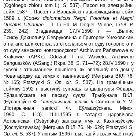
(Ogólnego zbioru tom L). S. 537). Пасол на элекцыйны
сойм 1587 г. Пасол на Варшаўскі пацыфікацыйны сойм
1589 г. (
Codex diplomaticus Regni Poloniae et Magni
Ducatus Lituaniae…
T. I / Ed. M. Dogiel. Vilnae, 1758. P.
239, 242). Згадваецца: 17.IV.1590 г. — „Выпис
Есифу Дахновичу Севруковича с Григорем Уне­ховским
о нагане шляхетства за отосланьем от суду головного и
от суду земского новгородского“ Archiwum Państwowe w
Krakowie (APKr.)
Oddział I na Wawelu. Archiwum
Sanguszków (ASang.) Rkps. 38. S. 71—72); 28.IV.1590 г. у
сувязі з атрыманнем прывілея, які звальняў яго дом у
Новагародку ад земскіх павіннасцяў (Метрыка ВКЛ 76.
№165; Ptaszycki S.
Op. cit.
S. 537). На грамнічным
сойміку 1592 г. выступіў супраць кандыдатуры Фёдара
Еўлашэўскага на пасаду суддзі Трыбунала ВКЛ
(Еўлашэўскi Ф.
Г
iстарычныя
зап
iск
i
// Свяжынскi У. М.
„Гiстарычныя запiскi“ Ф. Еўлашэўскага. Мінск,
1990. С. 113). 11.III.1595 г. татарка царэвічава
Астрынская (Ostryńska) запісала яму в. Кахілчэўскую
(Kochyłczewską) (Метрыка ВКЛ 76. № 629; Ptaszycki S.
Op. cit.
S. 537). У лютым 1596 г. выставіў з сваіх маёнткаў