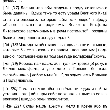
розда
ва
ны.
| ·҃зі·
[17]
Лесницътва абы людемъ народy литовъского
бы
ли
дава|ны. Кгды
ж
тєжъ то естъ yрады Великого Кнѧ
з
|
s
ства Литовъского, которые абы ѡ
т
люде
на|родy
ѡбъчого взıaты и родичомъ Великого Кнѧ
з
|ства
s
Литовъского заслужонымъ в речы поспо
ли
то
| ро
з
даны
s
были з теперешнего зъездy недале
.
| ·҃иі·
[18]
Ма
нъ
даты абы такие выходи
ли
, а не инакъшые,
кото|рые бы се зъгажали с правомъ посполиты
м
| подъ
z
виною, постановеною на то
м
зъезъде волъ|ковы
скомъ.
| ·҃өі·
[19]
Коро
ль
, па
н
на
шъ
, абы ту
т
, а
ж
трете
г
(о) рокy, в
Ли
т
ве ме
шъ
|калъ, а две лете в Польще, бо тєжъ
z
z
скаръбъ на
шъ
| добре мъне
шы
, за ѡдыстьемъ Волынıa
и Подъ| лıaшъıa.
s
s
z
| ·҃к·
[20]
Па
нъ
з во
ски абы на сє
мъ не е
з
ди
л
и во
ска
yставичъного | абы пры собе не ховалъ, кгды
ж
то естъ з
великою | шкодою речы посполитое.
| ·҃ка·
[21]
Скла
д
на
шъ
абы
с
мы ме
ли
в Ко
в
не або въ