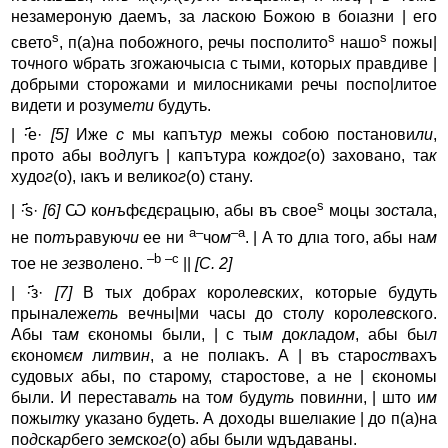
незамеронyю даемъ, за ласкою Божою в боıa
з
ни | его
s
s
s
свето
, п(а)на побо
ж
ного, речы посполито
нашо
пожы|
то
ч
ного ѡбрать згожаючысıa с тыми, которы
х
правдиве |
добрыми сторожами и милосниками речы по
с
по|литое
видети и розyме
ти
бyдyть.
| ·҃е·
[5]
Иже
с
мы капъту
р
межы собою постанови
ли
,
прото абы во
д
лугъ | капътyра ко
ж
до
г
(о) заховано, та
к
хyдо
г
(о), ıaкъ и велико
г
(о) станy.
s
| ·҃ѕ·
[6]
Ѡ ко
нъ
фєдєрацыю, абы въ свое
моцы зо
с
тала,
a–
–a
не по
тъ
равyю
чи
ее ни
чо
м
. | А то длıa того, абы на
м
–b
–c
тое не
зез
волено.
||
[С. 2]
| ·҃з·
[7]
В ты
х
добра
х
короле
в
ски
х
, которые бyдyть
прыналеже
ть
ве
ч
ны|ми часы до столу короле
в
ского.
Абы та
м
єкономы были, | с ты
м
до
к
ладо
м
, абы бы
л
єкономє
м
ли
т
ви
н
, а не полıaкъ. А | въ старо
ст
вахъ
судовы
х
абы, по старому, старостове, а не | єкономы
были. И перестава
ть
на то
м
бyдy
ть
пови
н
ни, | што и
м
пожы
т
ку yказано будеть. А доходы вшелıaкие | до п(а)на
по
д
ска
р
бего зе
м
ско
г
(о) абы были ѡдъдаваны.