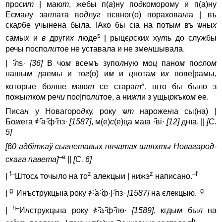
проси
т
| маю
т
, жебы п(
а
)ну по
д
коморому и п(а)ну
Есма
н
у за
п
лата во
д
лу
г
пєвног(о) порахова
н
ıa | въ
ска
р
бе yчынена была. IAко бы сıa на поты
м
въ ѡны
х
s
самы
х
и
в
други
х
люде
| рыцє
р
ски
х
ху
ть
до слу
ж
бы
речы поспо
ли
тое не yставала и не зме
н
шывала.
| ·҃лѕ·
[36]
В чо
м
всемъ зyпо
л
нyю мо
ц
пано
м
по
с
ло
м
нашы
м
даемы и то
г
(о) и
м
и
ц
нота
м
и
х
пове|рамы,
s
которые бо
л
ше маю
т
се стара
т
, што бы было з
пожы
т
ко
м
ре
чи
по
с
|по
ли
тое, а ни
ж
ли з yщы
р
къко
м
ее.
Писа
н
y Новагоро
д
ку, року ѡ
т
нароже
н
ıa сы(на) |
Бо
ж
ега ҂·҃а·҃ф·҃пз·
[1587]
, м(е)
с
(е)ца маıa ·҃ві·
[12]
днıa. ||
[С.
5]
[60 адбіткаў сыгнетавых пячатак шляхты Новагарод­
–e
скага павета]
||
[С. 6]
f–
z
z
–f
|
Штосѧ точыло на то
але
к
цыи | нижэ
написано.
g–
–g
|
Инъстрyкцыıa рокy ҂·҃а·҃ф·|·҃пз·
[1587]
на єлекцыю.
h–
|
И
н
стру
к
цыıa рокy ҂·҃а·҃ф·҃пө·
[1589]
, кгды
м
бы
л
на
s
–h