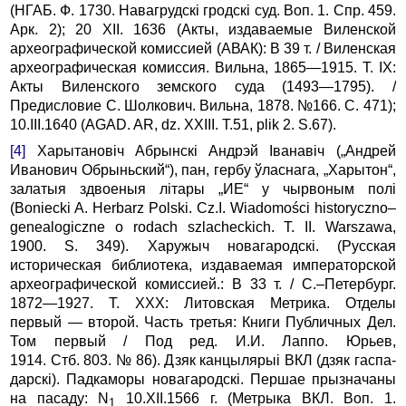
(НГАБ. Ф. 1730. Навагрудскi гродскi суд. Воп. 1. Спр. 459.
Арк. 2); 20 XII. 1636 (Акты, издаваемые Виленской
архео­графической комиссией (АВАК): В 39 т. / Виленская
археографическая комиссия. Вильна, 1865—1915. T. IX:
Акты Виленского земского суда (1493—1795). /
Предисловие С. Шолкович. Вильна, 1878. №166. С. 471);
10.III.1640 (AGAD. AR, dz. XXIII. T.51, plik 2. S.67).
[4]
Харытановiч Абрынскі Андрэй Іванавiч („Андрей
Иванович Обрынь­ский“), пан, гербу ўласнага, „Харытон“,
залатыя здвоеныя літары „ИЕ“ у чырвоным полі
(Boniecki A. Herbarz Polski. Cz.I. Wiadomości his­to­ryczno–
genealogiczne o rodach szlacheckich. T. II. Warszawa,
1900. S. 349). Харужыч новага­родскi. (Русская
историческая библиотека, издаваемая император­ской
археографической комиссией.: В 33 т. / С.–Петербург.
1872—1927. Т. XXX: Литовская Метрика. Отделы
первый — второй. Часть третья: Книги Публичных Дел.
Том первый / Под ред. И.И. Лаппо. Юрьев,
1914. Стб. 803. № 86). Дзяк канцылярыі ВКЛ (дзяк гас­па­
дарскi). Падкаморы новагародскi. Першае пры­значаны
на пасаду: N
10.XII.1566 г. (Метрыка ВКЛ. Воп. 1.
1