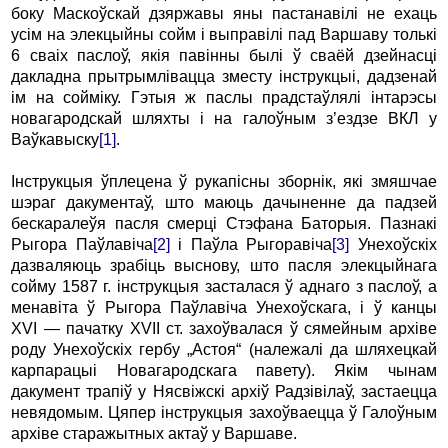
боку Маскоўскай дзяржавы яны пастанавілі не ехаць
усім на элекцыйны сойм і вы­правілі пад Варшаву толькі
6 сваіх паслоў, якія павінны былі ў сваёй дзейнасці
дакладна прытрымлівацца зместу інструкцыі, дадзенай
ім на сойміку. Гэтыя ж паслы прадстаўлялі інтарэсы
новагародскай шляхты і на галоўным з’ездзе ВКЛ у
Ваўкавыску
[1]
.
Інструкцыя ўплецена ў рукапісны зборнік, які змяшчае
шэраг дакументаў, што маюць дачыненне да падзей
бескаралеўя пасля смерці Стэфана Баторыя. Пазнакі
Рыгора Паўлавіча
[2]
і Паўла Рыгоравіча
[3]
Унехоўскіх
дазваляюць зрабіць выснову, што пасля элекцыйнага
сойму 1587 г. інструкцыя засталася ў аднаго з паслоў, а
менавіта ў Рыгора Паўлавіча Унехоўскага, і ў канцы
XVI — пачатку XVII ст. захоўвалася ў сямейным архіве
роду Унехоўскіх гербу „Астоя“ (належалі да шляхецкай
карпарацыі Новагародскага павету). Якім чынам
дакумент ­трапіў у Нясвіжскі архіў Радзівілаў, застаецца
невядомым. Цяпер інструкцыя захоўваецца ў Галоўным
архіве старажытных актаў у Варшаве.