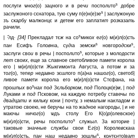
s
послуги ѡно
г
(о) за
ц
ного и в ре
чи
поспо
ли
то
добре
s
за
с
лужоного сєнатора, тую суму п(е)н(е)зе
| за
с
лужонyю
зъ ска
р
бу ма
л
жо
н
цє и дете
м
его заплати
т
ро
з
каза
ть
рачили.
s
| ·҃лд·
[34]
Пре
к
лада
л
тє
ж
на со
мико
х
е
г
(о) м(и)л(о)
с
ть
s
s
па
н
Есифъ Голо
в
нıa, су
д
ıa зе
м
ски
новгоро
д
ски
,
s
за
с
луги сво
и
в речы | по
с
по
ли
то
, которые з молодо
с
ти
ле
т
свои
х
, еще за славное светобливое памети королıa
его | м(и)л(о)
с
ти Жы­кгимо
н
та Августа, а пото
м
и за
то
г
(о), тепе
р
неда
в
но зє
ш
лого п(а)на нашо
г
(о), свето
б
|
ливое памети королıa его м(и)л(о)
с
ти Стєфана, на
s
про
ш
лы
х
во
на
х
по
д
Зє
ль
бо
р
ко
м
, по
д
Поло
ц­
к(е)
м
, | по
д
Луками и по
д
Псково
м
, на ка
ж
дую потребу ставечы по
д
ва
д
ца
ти
и ки
ль
ку кони | по
ч
ту, з немалы
м
на
к
ладо
м
и
yтратою своею, не берyчы на то жа
д
ное нагороды, | и не
маючы ничо
г
(о) ѡдъ столу Его К(о)
р
(олевское)
s
м(и)
л
(о)
с
ти, речы по
с
по
ли
то
служы
л
. За которие |
таковые зна
ч
ные слу
ж
бы свои Е
г
(о) Короле
в
скаıa
s
м(и)
л
(о)
с
ть, па
н
на
ш
неда
в
но зошлы
, ко
н
тє
н
то|ва
т