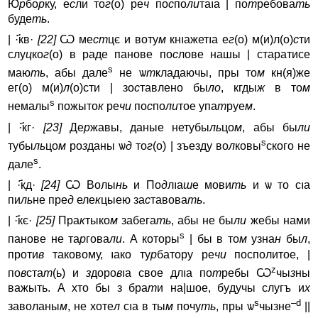
Ю
р
бо
р
ку, е
с
ли то
г
(о) ре
ч
по
с
по
ли
таıa | по
т
ребова
ть
буде
ть
.
| ·҃кв·
[22]
Ѡ ме
ст
цє и воту
м
кнıaжетıa е
г
(о) м(и)л(о)
с
ти
слу
ц
ко
г
(о) в раде панове по
с
лове нашы | старатисе
s
маю
ть
, абы дале
не ѡ
т
кладаючы, пры то
м
кн(я)же
ег(о) м(и)
л
(о)сти | зо
с
тавлено бы
ло
, кгды
ж
в то
м
s
немалы
пожыто
к
ре
чи
по
с
по
ли
тое yпа
т
руе
м
.
| ·҃кг·
[23]
Де
р
жавы, даные нетубы
ль
цо
м
, абы бы
ли
s
тубы
ль
цо
м
ро
з
даны ѡ
д
то
г
(о) | зъездy во
л
ковы
ского не
s
дале
.
| ·҃кд·
[24]
Ѡ Волы
нь
и По
д
лıa
ш
е мови
ть
и ѡ то сıa
пи
ль
не пре
д
еле
к
цыею за
с
тавова
ть
.
| ·҃кє·
[25]
Пра
к
тыко
м
забега
ть
, абы не бы
ли
жебы нами
s
панове не та
р
гова
ли
. А которы
| бы в то
м
yзна
н
бы
л
,
проти
в
таковому, ıaко ту
р
баторy ре
чи
посполитое, |
z
по
в
ста
т
(ь) и
з
до­ро
в
ıa свое длıa по
т
ребы Ѡ
чы
з
ны
важыть. А хто бы з бра
т
и на|шое, бyдyчы слугъ и
х
s
–d
заволаны
м
, не хоте
л
сıa в ты
м
почу
ть
, пры ѡ
чызне
||