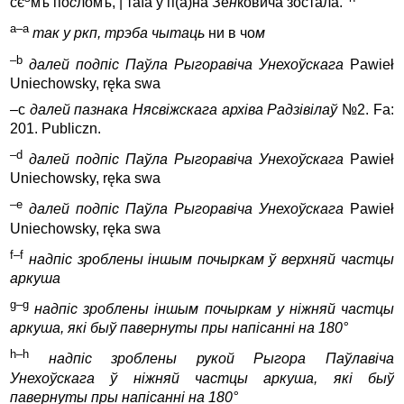
сє
мъ по
с
ломъ, | таıa y п(а)на Зе
н
ковича зостала.
a–a
так у ркп, трэба чытаць
ни в чо
м
–b
далей подпіс Паўла Рыгоравіча Унехоўскага
Pawieł
Uniechowsky, ręka swa
–c
далей пазнака Нясвіжскага архіва Радзівілаў
№2. Fa:
201. Publiczn.
–d
далей подпіс Паўла Рыгоравіча Унехоўскага
Pawieł
Uniechowsky, ręka swa
–e
далей подпіс Паўла Рыгоравіча Унехоўскага
Pawieł
Uniechowsky, ręka swa
f–f
надпіс зроблены іншым почыркам ў верхняй частцы
аркуша
g–g
надпіс зроблены іншым почыркам у ніжняй частцы
аркуша, які быў павернуты пры напісанні на 180°
h–h
надпіс зроблены рукой Рыгора Паўлавіча
Унехоўскага ў ніжняй частцы аркуша, які быў
павернуты пры напісанні на 180°