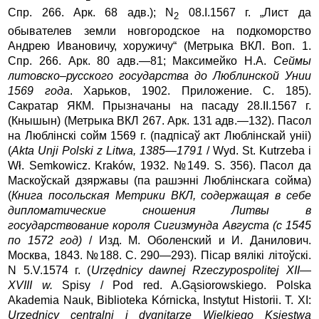
Спр. 266. Арк. 68 адв.); N
08.I.1567 г. „Лист да
2
обывателев земли новгородское на подкоморство
Андрею Ивановичу, хоружичу“ (Метрыка ВКЛ. Воп. 1.
Спр. 266. Арк. 80 адв.—81; Максимейко Н.А.
Сеймы
литовско–русского государства до Люблинской Унии
1569 года
. Харьков, 1902. Приложение. С. 185).
Сакратар ЯКМ. Прызначаны на пасаду 28.II.1567 г.
(Кнышын) (Метрыка ВКЛ 267. Арк. 131 адв.—132). Пасол
на Люблiнскi сойм 1569 г. (падпiсаў акт Люблiнскай унii)
(
Akta Unji Polski z Litwa, 1385—1791
/ Wyd. St. Kutrzeba i
Wł. Semkowicz. Kraków, 1932. №149. S. 356). Пасол да
Маскоўскай дзяржавы (па рашэнні Люблінскага сойма)
(
Книга посольская Метрики ВКЛ, содержащая в себе
дипломатические сношения Литвы в
государствование короля Сигизмунда Августа (с 1545
по 1572 год)
/ Изд. М. Оболенский и И. Данилович.
Москва, 1843. №188. С. 290—293). Пiсар вялiкi літоўскі.
N 5.V.1574 г. (
Urzędnicy dawnej Rzeczypospolitej XII—
XVIII w.
Spisy / Pod red. A.Gąsiorowskiego. Polska
Akademia Nauk, Biblioteka Kórnicka, Instytut Historii. Т. XI:
Urzędnicy centralni i dygnitarze Wielkiego Księstwa