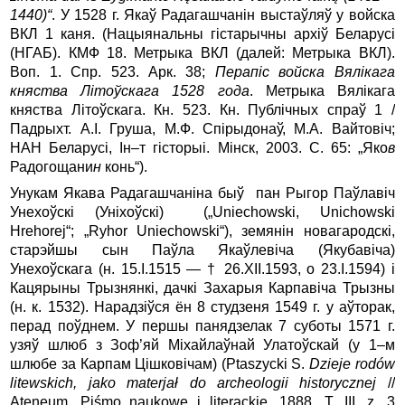
1440)“
. У 1528 г. Якаў Радагашчанін выстаўляў у войска
ВКЛ 1 каня. (Нацыянальны гістарычны архіў Беларусі
(НГАБ). КМФ 18. Метрыка ВКЛ (далей: Метрыка ВКЛ).
Воп. 1. Спр. 523. Арк. 38;
Перапіс войска Вялікага
княства Літоўскага 1528 года
. Метрыка Вялікага
княства Літоўскага. Кн. 523. Кн. Публічных спраў 1 /
Падрыхт. А.І. Груша, М.Ф. Спірыдонаў, М.А. Вайтовіч;
НАН Беларусі, Ін–т гісторыі. Мінск, 2003. С. 65: „Яко
в
Радогощани
н
конь“).
Унукам Якава Радагашчаніна быў пан Рыгор Паўлавіч
Унехоўскі (Уніхоўскі) („Uniechowski, Unichowski
Hrehorej“; „Ryhor Unie­chow­ski“), земянін новагародскі,
старэйшы сын Паўла Якаўлевіча (Якуба­віча)
Унехоўскага (н. 15.I.1515 — † 26.XII.1593, o 23.I.1594) і
Кацярыны Трызнянкі, дачкі Захарыя Карпавіча Трызны
(н. к. 1532). Нара­дзіўся ён 8 студзеня 1549 г. у аўторак,
перад поўднем. У першы паня­дзелак 7 суботы 1571 г.
узяў шлюб з Зоф’яй Міхайлаўнай Улатоўскай (у 1–м
шлюбе за Карпам Цішковічам) (Ptaszycki S.
Dzieje rodów
litewskich, jako materjał do archeologii historycznej
//
Ateneum. Piśmo naukowe i literackie. 1888. T. III, z. 3