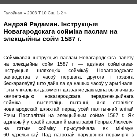
Галоўная
»
2003 Т.10 Сш. 1-2
»
Андрэй Радаман. Інструкцыя
Новагародскага cойміка паслам на
элекцыйны сойм 1587 г.
Соймікавая інструкцыя паслам Новагародскага павету
на элекцыйны сойм 1587 г. — адзіная соймікавая
інструкцыя шляхецкіх соймікаў Новагародскага
ваяводства з часоў першага, другога і трэцяга
бескаралеўяў, што дайшла да нашых часоў у арыгінале.
Гэты унікальны дакумент дазваляе дакладна вызначыць
кампетэнцыю новагародскага перад­элекцыйнага
сойміка і высветліць пытанні, якія ста­віліся
новагародскай шляхтай перад усёй палітычнай элітай
Рэчы Паспалітай на элекцыйным сойме 1587 г. Як
адзначыў у сваёй апошняй манаграфіі Генрых Люлевіч,
на гэтым сойміку прысутнічала як мінімум
60 удзельнікаў. Пад пагрозай парушэння перамір’я з