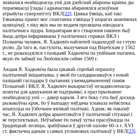
знавалася неабходнасць уніі для дзейснай абароны краіны ды
пераемнасці ўлады і адначасова абараняліся асноўныя
атрыбуты суверэнітэту ВКЛ
[22]
. Цяжка ўявіць, каб такі
ўзважаны праект мог спантанна з’явіцца ў шэрагах ананімных
шляхцічаў, з ліку якіх мы не ведаем прозвішча ніводнага
палітычнага лідэра. Ініцыятарам яго стварэння павінен быў
быць добра інфармаваны ў палітычных справах ВКЛ і
Польшчы чалавек. Я. Хадкевіч найлепей падыходзіў на гэтую
ролю. Да таго ж, пастулаты, вылучаныя пад Віцебскам у 1562
г., не разыхо­дзіліся з пазіцыяй Хадкевіча па унійным пытанні,
якую ён займаў на Люблінскім сойме 1569 г.
Акцыя Я. Хадкевіча была цікавай спробай перахопу
палітычнай ініцыятывы, у якой ён салідарызаваўся з новай
пазіцыяй гаспадара ў пытаннях узаемадачыненняў паміж
Польшчай і ВКЛ. Я. Хадкевіч выкарыстаў незадаволенасць
шляхты для адшукання яе падтрымкі, а праз прызнанне
неабходнасці уніі — давер караля. З яго боку гэта быў досыць
рызыкоўны крок, бо ў выпадку няўдачы існавала небяспека
апынуцца на ўзбочыне вялікай палітыкі. Аднак, як паказаў
час, Я. Хадкевіч добра арыентаваўся ў палітычнай сітуацыі і
яе перспектывах. Неўзабаве ён пачаў хутка прасоўвацца па
ўрадніцкай лесвіцы, зрабіўшыся ў другой палове 60–х г. XVI
ст. фактычна адным з самых уплывовых палітыкаў у ВКЛ
[23]
.