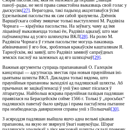
паноў–рады, не мелі права самастойна выказваць свой голас у
дыскусіях
[27]
. Верагодна, такі падыход акцэптаваўся ўсімі
ўдзельні­камі пасольства як сам сабой зразумелы. Дзённік
Варшаўскага сойму змяшчае толькі выступленні М. Радзівіла
Чорнага — кіраўніка пасольства. На заўвагу, чаму ад імя
ліцьвінаў выказваецца толь­кі ён, Радзівіл адказаў, што мае
паўнамоцтвы ад усяго шляхецтва ВКЛ
[28]
. На ролю М.
Радзівіла Чорнага ў гэтым пасольстве могуць паказваць
абвіначванні ў яго бок, зробленыя кракаў­скім кашталянам Я.
Тарноўскім, які заявіў, што Радзівіл за­мяніў сапраўдных
земскіх паслоў на залежных ад яго шляхцічаў
[29]
.
Важныя аргументы супраць прапанаванай О. Галецкім
канцэпцыі — адсутнасць звестак пра новыя праунійныя іні­
цыя­тывы шляхты ВКЛ. Дакладна толькі вядома, што
праунійныя прапановы зыходзілі ад падляшскай шляхты. Аб
прычынах яе зацікаўленасці ў уніі ўжо шмат пісалася ў
літаратуры. Найбольш яскрава праунійная пазіцыя падляшан
праявілася на Берасцейскім сойме 1566 г. Толькі ў „просьбах“
падляш­скіх паветаў было цвёрда і прама пастаўлена пытанне
пра неабходнасць давяршэння справы уніі з Польшчай
[30]
.
З асяроддзя падляшан выйшла яшчэ адна вельмі цікавая
прапанова, на якую не звярнулі ўвагі навукоўцы. Шэраг
падляшскіх ураднікаў з ліку мясцовай шляхты склалі прамову,