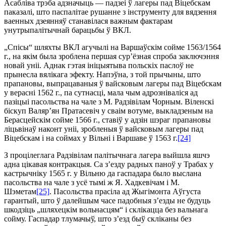
Асабліва трэба адзначыць — падзеі ў лагеры пад Віцебскам
паказалі, што паспалітае рушанне з інструменту для вя­дзення
ваенных дзеянняў cтанавілася важным фактарам
унутрыпалітычнай барацьбы ў ВКЛ.
„Спісы“ шляхты ВКЛ агучылі на Варшаўскім сойме 1563/1564
г., на якім была зроблена першая сур’ёзная спроба за­ключэння
новай уніі. Аднак гэтая ініцыятыва польскіх паслоў не
прынесла вялікага эфекту. Напэўна, з той прычыны, што
прапановы, выпрацаваныя ў вайсковым лагеры пад Віцебскам
у верасні 1562 г., па сутнасці, мала чым адрозніваліся ад
пазіцыі пасольства на чале з М. Радзівілам Чорным. Віленскі
біскуп Валяр’ян Пратасевіч у сваім вотуме, выкладзеным на
Берасцейскім сойме 1566 г., ставіў у адзін шэраг прапановы
ліцьвінаў наконт уніі, зробленыя ў вайсковым лагеры пад
Віцебскам і на соймах у Вільні і Варшаве ў 1563 г.
[24]
З процілеглага Радзівілам палітычнага лагера выйшла яшчэ
адна цікавая контракцыя. Са з’езду радных паноў у Трабах у
кастрычніку 1565 г. у Вільню да гаспадара было выслана
пасольства на чале з усё тымі ж Я. Хадкевічам і М.
Шэметам
[25]
. Пасольства прасіла ад Жыгімонта Аўгуста
гарантый, што ў далейшым часе падобныя з’езды не будуць
шкодзіць „шляхецкім вольнасцям“ і склікацца без вальнага
сойму. Гаспадар тлумачыў, што з’езд быў скліканы без