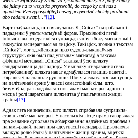
wiedz że M(iło)ściwy Królu, za zjechaniem naszym z pany Polaky
nie juśmy na to wszystko przyzwolić, do czego by oni nas z
upadkiem Rzeczypospol(itej) naszej przywodzić chcieły proźbami
abo radami swemi…“
[12]
.
Варта заўважыць, што вылучаныя ў „Спісах“ патрабаванні
пададзены ў ультыматыўнай форме. Прыхільнікі гэтай
ініцыятывы асцерагаліся супрацьдзеяння з боку магнатэрыі і
імкнуліся засцерагчыся ад яе ціску. Такі ціск, згодна з тэкстам
„Спісаў“, мог здзяйсняцца праз судова–выканаўчыя
структуры, якія былі пад уплывам магнатаў, а таксама
фізічнымі метадамі. „Спісы“ заклікалі ўсю шляхту
салідарызавацца для адпору. У выпадку ігнаравання сваіх
патрабаванняў шляхта нават адмаўлялася плаціць падаткі і
збіраліся ў паспалітае рушанне. Шляхта імкнулася выступаць
на палітычнай арэне ў якасці самастойнай сілы, што,
безумоўна, разыходзілася з поглядамі магнатэрыі адносна
месца і ролі шараговага шляхецтва ў палітычным жыцці
краіны
[13]
.
Аднак гэта не значыць, што шляхта спрабавала супраць­па­
ставіць сябе магнатэрыі. У пасольскім лісце прама гаварылася
пра жаданне супольнага абмеркавання надзённых праблем з
панамі–радай, нават пры адсутнасці гаспадара. Прызнаючы
вялікую ролю Рады ў палітычным жыцці краіны, віцебскі
лагер лічыў правамоцным і патрэбным паўнапраўны ўдзел