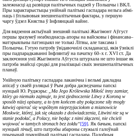
залежнасці ад развіцця палітычных падзей у Польшчы і ВКЛ.
Пры характарыстыцы унійнай палітыкі гаспадара нельга абмі­
наць і ўплывовыя знешнепалітычныя фактары, у першую
чаргу ўдзел Княства ў Інфлянцкай вайне.
Для вядзення актыўнай знешняй палітыкі Жыгімонт Аўгуст
першы зразумеў неабходнасць апоры на вайсковы і фі­нансава–
матэрыяльны патэнцыял не толькі Літвы, але таксама і
Польшчы. Гэтую патрэбу ўвідавочнілі складанасці, якія ўзнік­лі
пры падпарадкаванні Інфлянтаў на пачатку 60–х г. XVI ст. Да
заключэння уніі Жыгімонта Аўгуста штурхала не што іншае як
патрэба знайсці сродкі для рэалізацыі сваіх знешнепалітычных
планаў.
Унійную палітыку гаспадара лаканічна і вельмі дакладна
апісаў у сваёй рэляцыі ў Рым добра дасведчаны папскі
нунцый Ю. Руджэры:
„Ma Jego Królewska Miłość inny zamiar,
który go niemało zajmuje, to jest zjednoczenie Litwy z Koroną w
sposób niżej opisany, a to tym końcem aby połączone siły mogły
łatwiej opierać się wspólnym nieprzyjaciołom a mianowicie
Moskwie, której, jak się okazało z doświadczenia, Litwini nie są w
stanie podołać, a Polacy, nie będąc z nimi złączeni, nie chcieli
wojować w tamtych stronach bez żołdu“
[59]
. Як бачым, папскі
нунцый лічыў, што патрэбы абароны служылі галоўнай
прычынай праунійнай палітыкі гаспадара. Падобныя