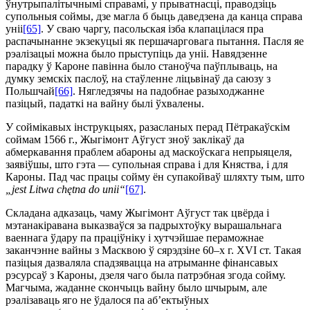
ўнутрыпалітычнымі справамі, у прыватнасці, праводзіць
супольныя соймы, дзе магла б быць даведзена да канца справа
уніі
[65]
. У сваю чаргу, пасольская ізба клапацілася пра
распачынанне экзекуцыі як першачарговага пытання. Пасля яе
рэалізацыі можна было прыступіць да уніі. Навядзенне
парадку ў Кароне павінна было станоўча паўплываць, на
думку земскіх паслоў, на стаўленне ліцьвінаў да саюзу з
Польшчай
[66]
. Нягледзячы на падобнае разыходжанне
пазіцый, падаткі на вайну былі ўхвалены.
У соймікавых інструкцыях, разасланых перад Пётракаў­скім
соймам 1566 г., Жыгімонт Аўгуст зноў заклікаў да
абмеркавання праблем абароны ад маскоўскага непрыяцеля,
заявіў­шы, што гэта — супольная справа і для Княства, і для
Кароны. Пад час працы сойму ён супакойваў шляхту тым, што
„jest Litwa chętna do unii“
[67]
.
Складана адказаць, чаму Жыгімонт Аўгуст так цвёрда і
мэтанакіравана выказваўся за падрыхтоўку вырашальнага
ваеннага ўдару па праціўніку і хутчэйшае пераможнае
заканчэнне вайны з Масквою ў сярэдзіне 60–х г. XVI ст. Такая
пазіцыя дазваляла спадзявацца на атрыманне фінансавых
рэсурсаў з Кароны, дзеля чаго была патрэбная згода сойму.
Магчыма, жаданне скончыць вайну было шчырым, але
рэалізаваць яго не ўдалося па аб’ектыўных