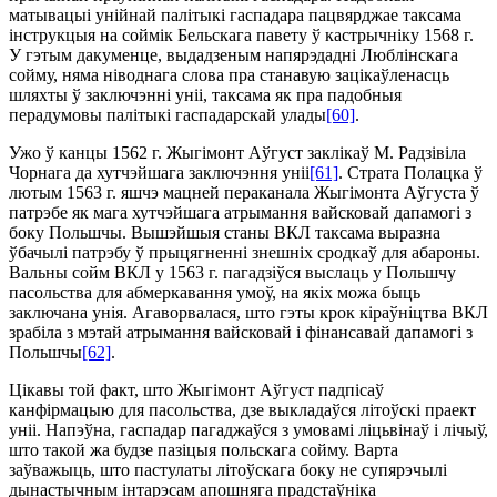
матывацыі унійнай палітыкі гаспадара па­цвярджае таксама
інструкцыя на соймік Бельскага павету ў кастрычніку 1568 г.
У гэтым дакуменце, выдадзеным напярэдадні Люблінскага
сойму, няма ніводнага слова пра станавую зацікаўленасць
шляхты ў заключэнні уніі, таксама як пра падобныя
перадумовы палітыкі гаспадарскай улады
[60]
.
Ужо ў канцы 1562 г. Жыгімонт Аўгуст заклікаў М. Радзівіла
Чорнага да хутчэйшага заключэння уніі
[61]
. Страта Полацка ў
лютым 1563 г. яшчэ мацней пераканала Жыгімонта Аўгуста ў
патрэбе як мага хутчэйшага атрымання вайсковай дапамогі з
боку Польшчы. Вышэйшыя станы ВКЛ таксама выразна
ўбачылі патрэбу ў прыцягненні знешніх сродкаў для абароны.
Вальны сойм ВКЛ у 1563 г. пагадзіўся выслаць у Польшчу
пасольства для абмеркавання умоў, на якіх можа быць
заключана унія. Агаворвалася, што гэты крок кіраўніцтва ВКЛ
зрабіла з мэтай атрымання вайсковай і фінансавай дапамогі з
Поль­шчы
[62]
.
Цікавы той факт, што Жыгімонт Аўгуст падпісаў
канфірмацыю для пасольства, дзе выкладаўся літоўскі праект
уніі. Напэўна, гаспадар пагаджаўся з умовамі ліцьвінаў і лічыў,
што такой жа будзе пазіцыя польскага сойму. Варта
заўважыць, што пастулаты літоўскага боку не супярэчылі
дынастычным інтарэсам апошняга прадстаўніка