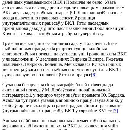
далейшых узаемаадносін ВКЛ і Польшчы не было. Увага
акцэнтавалася на салідарнай абароне шляхецкім грамадствам
ВКЛ агульнадзяржаўных інтарэсаў. І. Лапо адводзіў значнае
месца вывучэнню прававых аспектаў развіцця
ўнутрыпалітычных працэсаў у ВКЛ. Гэты даследчык
прынцыпова даводзіў, што пасля заключэння Люблінскай уніі
Княства захавала асноўныя атрыбуты суверэнітэту.
Трэба адзначыць, што за апошнія гады ў Польшчы і Літве
выйшлі новыя працы, якія рэпрэзентуюць падобныя
альтэрнатыўныя погляды на сутнасць уніі і ролю шляхты ВКЛ
у яе заключэнні. У даследаваннях Генрыка Віснэра, Гжэгажа
Блашчыка, Генрыка Люлевіча, Мечыславаса Ючаса і іншых
звяртаецца ўвага на негатыўныя наступствы уніі для ВКЛ і
супярэчлівую ролю шляхты ў гэтым працэсе
[6]
.
Сучасная беларуская гістарыяграфія болей схіляецца да
акцэптацыі поглядаў М. Любаўскага і новай польскай
гістарыя­графіі, у першую чаргу знаўцы прадмета Ю. Бардаха.
Асаблі­ва тут трэба ўзгадаць апошнюю працу Паўла Лойкі, у
якой аўтар не выходзіць за рамкі традыцыйнага трактавання
ўнутрыпалітычных працэсаў у ВКЛ у сярэдзіне XVI ст.
[7]
Адным з найбольш пераканальных аргументаў на карысць
меркавання аб імкненні шляхты ВКЛ да заключэння уніі з