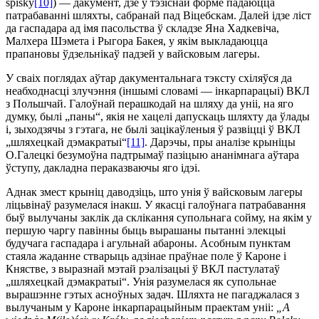
spisky
[10]
) — дакумент, дзе ў тэзіснай форме падаюцца
патрабаванні шляхты, сабранай пад Віцебскам. Далей ідзе ліст
да гаспадара ад імя пасольства ў складзе Яна Хадкевіча,
Малхера Шэмета і Рыгора Бакея, у якім выкладаюцца
прапановы ўдзельнікаў падзей у вайсковым лагеры.
У сваіх поглядах аўтар дакументальнага тэксту схіляўся да
неабходнасці злучэння (іншымі словамі — інкарпарацыі) ВКЛ
з Польшчай. Галоўнай перашкодай на шляху да уніі, на яго
думку, былі „паны“, якія не хацелі дапускаць шляхту да ўлады
і, зыходзячы з гэтага, не былі зацікаўленыя ў развіцці ў ВКЛ
„шляхецкай дэмакратыі“
[11]
. Дарэчы, пры аналізе крыніцы
О.Галецкі безумоўна падтрымаў пазіцыю ананімнага аўтара
ўступу, дакладна пераказваючы яго ідэі.
Аднак змест крыніц даводзіць, што унія ў вайсковым лагеры
ліцьвінаў разумелася інакш. У якасці галоўнага патрабавання
быў вылучаны заклік да склікання супольнага сойму, на якім у
першую чаргу павінны быць вырашаны пытанні элекцыі
будучага гаспадара і агульнай абароны. Асобным пунктам
стаяла жаданне стварыць адзінае праўнае поле ў Кароне і
Княстве, з выразнай мэтай рэалізацыі ў ВКЛ пастулатаў
„шляхецкай дэмакратыі“. Унія разумелася як супольнае
вырашэнне гэтых асноўных задач. Шляхта не пага­джа­лася з
вылучаным у Кароне інкарпарацыйным праектам уніі:
„A