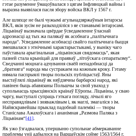
гэтае разуменне ўмацоўвалася з цягам Інфлянцкай вайны і
выразна выявілася пасля збору войска ВКЛ у 1567 г.
Але шляхце не былі чужымі агульнадзяржаўныя інтарэсы
ВКЛ, якія зусім не разыходзіліся з яе станавымі інтарэсамі.
Ліцьвінаў вызначала цвёрдае ўсведамленне ўласнай
адрознасці ад тых жа палякаў як асобнага „палітычнага
народа“. Усведамленне асобнасці свайго палітычнага быцця
змешвалася з этнічнымі характарыстыкамі, у выніку чаго
паўставала арыгінальная „ліцьвінская свядомасць“, якая
пазней стала крыніцай для праяваў „літоўскага сепаратызму“.
Сведчанні моцнага адчування сваёй непадобнасці да
„братняга“ народа мы сустракаем на кожным кроку. Гэтаму
нямала паспрыялі творы польскіх публіцыстаў. Яны
выстаўлялі ліцьвінаў як няўдзячны барбарскі народ, які
павінен быць абавязаны Поль­шчы за свой уваход у
супольнасць хрысціянскіх краінаў Еўропы. Ліцьвіны, у сваю
чаргу, выступалі супраць гэткага погляду, лічылі яго
несправядлівым і зняважлівым і, як маглі, змагаліся з ім.
Найяскравейшы прыклад падобнай палемікі — творы
Станіслава Ажахоўскага і ананімная „Размова Паляка з
Ліцьвінам“
[41]
.
Як ужо ўзгадвалася, упершыню супольнае абмеркаванне
праблемы уніі адбылося на Варшаўскім сойме 1563/1564 г.