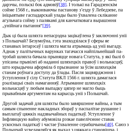
дарэчы, польскі бок адмовіў
[38]
. І толькі на Гарадзенскім
сойме 1568 г., выконваючы пастанову з’езду ў Лебедзеве, па
ініцыятыве гаспадарскай улады было ўхвалена скліканне
агульнага сойму з палякамі для канчатковага вырашэння
„унійнага пытання“
[39]
.
Дык ці была шляхта непасрэдна зацікаўлена ў заключэнні уніі
з Польшчай? Безумоўна, гэта знаходзілася ў сферы яе
станавых інтарэсаў і шляхта магла атрымаць ад уніі выгаду.
Аднак у палітычных варунках тагачасся найпільнейшай па­
трэбай шляхта бачыла прыняцце новага Статута, у які былі б
упісаны прывілеі аб наданні шляхецкіх правоў і вольнасцяў,
што юрыдычна аформіла б прызнанне за ўсім шляхецкім
станам роўнага доступу да ўлады. Пасля зацвярджэння і
ўступлення ў сілу Статута ВКЛ 1566 г. шляхта дамаглася
рэалізацыі сваіх намаганняў. Атрыманне шляхецкіх
вольнасцяў у любым выпадку цяпер не магло быць
прывабным аргументам на карысць уніі з Польшчай.
Другой задачай для шляхты было завяршэнне вайны, а тым
самым спыненне накладных збораў у паспалітае рушанне і
выплатаў цяжкіх надзвычайных падаткаў. Уступленне ў
Інфлянцкую вайну абумовіла рэзкае павелічэнне ставак
ускосных падаткаў і частае ўхваленне серабшчыны
[40]
. Саюз з
Польшчай усведамляўся як выхад з цяжкага становішча, і