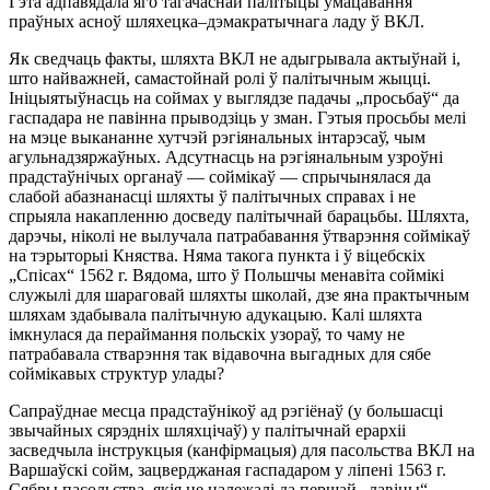
Гэта адпавядала яго тагачаснай палітыцы ўмацавання
праўных асноў шляхецка–дэмакратычнага ладу ў ВКЛ.
Як сведчаць факты, шляхта ВКЛ не адыгрывала актыўнай і,
што найважней, самастойнай ролі ў палітычным жыцці.
Ініцыятыўнасць на соймах у выглядзе падачы „просьбаў“ да
гаспадара не павінна прыводзіць у зман. Гэтыя просьбы мелі
на мэце выкананне хутчэй рэгіянальных інтарэсаў, чым
агульнадзяржаўных. Адсутнасць на рэгіянальным узроўні
прадстаўнічых органаў — соймікаў — спрычынялася да
слабой абазнанасці шляхты ў палітычных справах і не
спрыяла накапленню досведу палітычнай барацьбы. Шляхта,
дарэчы, ніколі не вылучала патрабавання ўтварэння соймікаў
на тэрыторыі Княства. Няма такога пункта і ў віцебскіх
„Спісах“ 1562 г. Вядома, што ў Польшчы менавіта соймікі
служылі для шараговай шляхты школай, дзе яна практычным
шляхам здабывала палітычную адукацыю. Калі шляхта
імкнулася да пераймання польскіх узораў, то чаму не
патрабавала стварэння так відавочна выгадных для сябе
соймікавых структур улады?
Сапраўднае месца прадстаўнікоў ад рэгіёнаў (у большасці
звычайных сярэдніх шляхцічаў) у палітычнай ерархіі
засведчыла інструкцыя (канфірмацыя) для пасольства ВКЛ на
Варшаўскі сойм, зацверджаная гаспадаром у ліпені 1563 г.
Сябры пасольства, якія не належалі да першай „лавіцы“