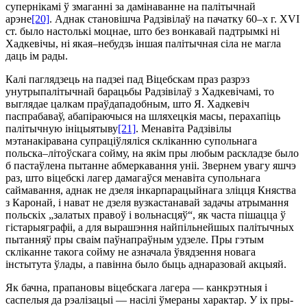
супернікамі ў змаганні за дамінаванне на палітычнай
арэне
[20]
. Аднак становішча Радзівілаў на пачатку 60–х г. XVI
ст. было настолькі моцнае, што без вонкавай падтрымкі ні
Хадкевічы, ні якая–небудзь іншая палітычная сіла не магла
даць ім рады.
Калі паглядзець на падзеі пад Віцебскам праз разрэз
унутрыпалітычнай барацьбы Радзівілаў з Хадкевічамі, то
выглядае цалкам праўдападобным, што Я. Хадкевіч
паспрабаваў, абапі­раючыся на шляхецкія масы, перахапіць
палітычную ініцыятыву
[21]
. Менавіта Радзівілы
мэтанакіравана супраціўляліся скліканню супольнага
польска–літоўскага сойму, на якім пры любым раскладзе было
б пастаўлена пытанне абмеркавання уніі. Звернем увагу яшчэ
раз, што віцебскі лагер дамагаўся менавіта супольнага
саймавання, аднак не дзеля інкарпарацыйнага зліцця Княства
з Каронай, і нават не дзеля вузкастанавай задачы атрымання
польскіх „залатых правоў і вольнасцяў“, як часта пішацца ў
гістарыяграфіі, а для вырашэння найпільнейшых палітычных
пытанняў пры сваім паўнапраўным удзеле. Пры гэтым
скліканне такога сойму не азначала ўвя­дзення новага
інстытута ўлады, а павінна было быць аднаразовай акцыяй.
Як бачна, прапановы віцебскага лагера — канкрэтныя і
саспелыя да рэалізацыі — насілі ўмераны характар. У іх пры­