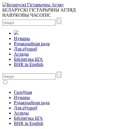
БЕЛАРУСКІ ГІСТАРЫЧНЫ АГЛЯД
НАВУКОВЫ ЧАСОПІС
Нумары
Рэдакцыйная рада
Для аўтараў
Агляды
Бібліятэка БГА
BHR in English
Галоўная
Нумары
Рэдакцыйная рада
Для аўтараў
Агляды
Бібліятэка БГА
BHR in English