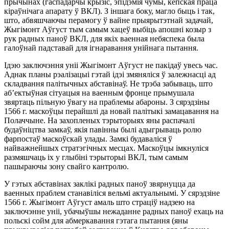
прычынах (гаспадарчы кры­зіс, эпідэмія чумы, кепская праца
кіраўнічага апарату ў ВКЛ). З іншага боку, магло быць і так,
што, абвяшчаючы перамогу ў вайне прыярытэтнай задачай,
Жыгімонт Аўгуст тым самым хацеў выбіць апошні козыр з
рук радных паноў ВКЛ, для якіх ваенная небяспека была
галоўнай падставай для ігнаравання унійнага пытання.
Ідэю заключэння уніі Жыгімонт Аўгуст не пакідаў увесь час.
Аднак планы рэалізацыі гэтай ідэі змяняліся ў залежнасці ад
складвання палітычных абставінаў. Не трэба забываць, што
аб’ектыўная сітуацыя на ваенным фронце прымушала
звяртаць пільную ўвагу на праблемы абароны. З сярэдзіны
1566 г. маскоўцы перайшлі да новай палітыкі замацавання на
Полаччыне. На захопленых тэрыторыях яны распачалі
будаўніцтва замкаў, якія павінны былі адыгрываць ролю
фарпостаў маскоўскай улады. Замкі будаваліся ў
найважнейшых стратэгічных месцах. Маскоўцы імкнуліся
размяшчаць іх у глыбіні тэрыторыі ВКЛ, тым самым
пашыраючы зону свайго кантролю.
У гэтых абставінах заклікі радных паноў звярнуцца да
ваенных праблем станавіліся вельмі актуальнымі. У ся­рэдзі­не
1566 г. Жыгімонт Аўгуст амаль што страціў на­дзею на
заключэнне уніі, убачыўшы нежаданне радных паноў ехаць на
польскі сойм для абмеркавання гэтага пытання (яны