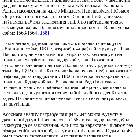
да далейшых узаемаадносінаў паміж Княствам і Каронай.
Аднак пасольства на чале з Мікалаем Нарушэвічам і Юрыем
Осцікам, што прыехала на сойм 15 ліпеня 1566 г., не мела
паўнамоцтваў для заключэння уніі. Яно паўтарыла тыя ж
самыя ўмовы, якія былі вылучаны ліцьвінамі на Варшаўскім
сойме 1563/1564 г.
[58]
Такім чынам, радныя паны імкнуліся захаваць перадусім
аўтаномію сойму ВКЛ у дзяржаўна–праўнай структуры Рэчы
Паспалітай, не маючы нічога супраць заключэння уніі на
прынцыпах адзінства гаспадарскай улады і вядзення
супольнай знешняй палітыкі. Больш за тое, у радных паноў (у
тым ліку і ў Радзівілаў) не выклікала пярэчанняў правядзенне
рэформ для зацвярджэння ў ВКЛ шляхецка–дэмакратычных
прынцыпаў дзяржаўнага ўладкавання. Рада імкнулася
перавесці ўвагу на праблемы вайны і абароны, заклікаючы
гаспадара да вырашэння гэтых найпільнейшых для Княства
задач. Пытанне уніі перасоўвалася ёю па сваёй актуальнасці
на другі план.
Асобнага аналізу патрабуе пазіцыя Жыгімонта Аўгуста ў
дачыненні да уніі. Пачынаючы з 1562 г. гаспадар паслядоўна
імкнуўся да яе заключэння. Але што да характару і шляхоў рэа­
лізацыі унійных планаў, то тут дзеянні апошняга Гедымінавіча
былі досыць супярэчлівыя. Яго пазіцыя змянялася ў