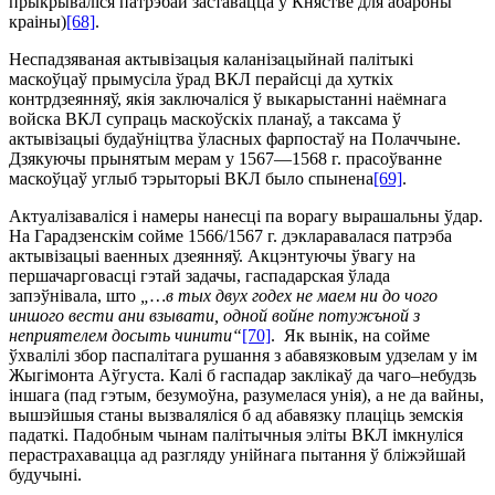
прыкрываліся патрэбай заставацца ў Княстве для абароны
краіны)
[68]
.
Неспадзяваная актывізацыя каланізацыйнай палітыкі
маскоўцаў прымусіла ўрад ВКЛ перайсці да хуткіх
контрдзеянняў, якія заключаліся ў выкарыстанні наёмнага
войска ВКЛ супраць маскоўскіх планаў, а таксама ў
актывізацыі будаўніцтва ўласных фарпостаў на Полаччыне.
Дзякуючы прынятым мерам у 1567—1568 г. прасоўванне
маскоўцаў углыб тэрыторыі ВКЛ было спынена
[69]
.
Актуалізаваліся і намеры нанесці па ворагу вырашальны ўдар.
На Гарадзенскім сойме 1566/1567 г. дэкларавалася па­трэба
актывізацыі ваенных дзеянняў. Акцэнтуючы ўвагу на
першачарговасці гэтай задачы, гаспадарская ўлада
запэўнівала, што
„…в тых двух годех не маем ни до чого
иншого вести ани взывати, одной войне потужъной з
неприятелем досыть чинити“
[70]
. Як вынік, на сойме
ўхвалілі збор паспалітага рушання з абавязковым удзелам у ім
Жыгімонта Аўгуста. Калі б гаспадар заклікаў да чаго–небудзь
іншага (пад гэтым, безумоўна, разумелася унія), а не да вайны,
вышэйшыя станы вызваляліся б ад абавязку плаціць земскія
падаткі. Падобным чынам палітычныя эліты ВКЛ імкнуліся
перастрахавацца ад разгляду унійнага пытання ў бліжэйшай
будучыні.