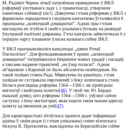
М. Радзівіл Чорны лічыў патрэбным правядзенне ў ВКЛ
рэформаў унутранага ладу і, у прыватнасці, утварэння
павятовых соймікаў (sic!). Дзякуючы гэтым рэформам у ВКЛ з
фармальна–юрыдычнага гледзішча канчаткова ўсталяваліся б
прынцыпы „шляхецкай дэмакратыі“. Аднак пры гэтым
магнацтва не згубіла б свайго рэальнага ўплыву на развіццё
ўнутранай палітыкі дзяржавы. Гэты кантроль забяспечвала б у
першую чаргу існаванне ўласна вальнага сойму ВКЛ.
У ВКЛ прытрымліваліся канцэпцыі „дзвюх Рэчаў
Паспалітых“. Для функцыянавання ў краіне „шляхецкай
дэмакратыі“ патрабавалася ўвядзенне новых урадаў і пасадаў,
а таксама наданне прывілеяў „на ўзор польскі“. Аднак
аб’яднанне з Каронай не было абсалютна неабходным. На
такой пазіцыі стаяла Рада. Мяркуючы па крыніцах, гэтая
пазіцыя не сустракала пярэчанняў з боку шляхецкага стану.
Нельга разглядаць рэформы 1564—1566 г. як пройгрыш
магнатаў і выйгрыш шляхты
[46]
. У свой час Ю. Бардах
выказаў думку, што рэформы 1564—1566 г. уяўлялі сабою
саступку з боку магнатэрыі, якая хацела такім чынам адвесці
шляхту ад імкнення да уніі
[47]
.
Для характарыстыкі літоўскага праекта дадае інфармацыі
адзіны ў сваім родзе (і гэтым унікальны)
votum
віленскага
біскупа В. Пратасевіча, выкладзены на Берасцейскім сойме