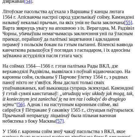
дзяржавай
[54]
.
Літоўскае пасольства ад’ехала з Варшавы ў канцы лютага
1564 г. Апісваючы настроі сярод удзельнікаў сойму, Камэндоні
называў некалькі прычын, па якіх унія не была заключана
[55]
.
Варта звярнуць увагу на апошнюю з іх. Верагодна, М. Ра­дзівіл
Чорны, убачыўшы немагчымасць заключэння уніі па ўласным
праекце, перайшоў да палітыкі зацягвання і адкладання
перамоў з польскім бокам па гэтым пытанні. Віленскі ваявода
канчаткова разышоўся ў поглядах з гаспадаром, і іх адносіны
заўважна астудзіліся пасля гэтага часу.
На соймах 1564—1566 г. гэтая палітыка Рады ВКЛ, дзе
верхаводзілі Радзівілы, выявілася з поўнай відавочнасцю. На
каронны сойм, скліканы ў Парчове ўлетку 1564 г., з радных
паноў ніхто не з’явіўся. Яны даслалі толькі сваіх
упаўнаважаных, каб выказацца супраць экзекуцыі. Камэндоні
ў гэтай сувязі канстатаваў:
„utrudzają więc układy jak mogą, tak,
iż ko­niecznym jest zaniechać ję na ten raz i odłożyć do drugiego
sejmu“
[56]
. Аднак і на наступным каронным сойме, які
сабраўся ў Пётракаве ў сака­віку 1565 г., сітуацыя паўтарылася.
Прычынай непрыезду ліцьвінаў была пільная ваенная
небяспека з боку Масквы
[57]
.
У 1566 г. каронны сойм зноў чакаў пасольства з ВКЛ, якое
павінна было выкласці пазіцыю літоўскага боку ў дачыненні