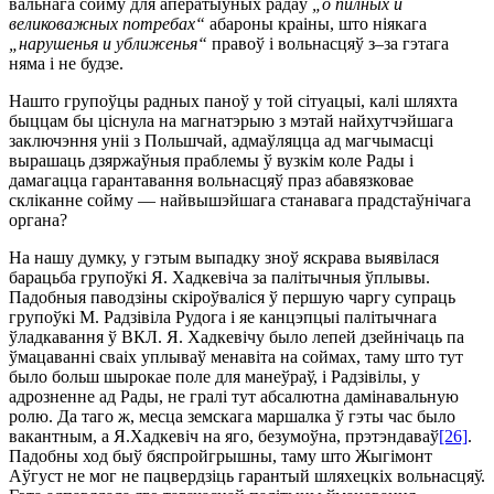
вальнага сойму для аператыўных радаў
„о пилных и
великоважных потребах“
абароны краіны, што ніякага
„нарушенья и уближенья“
правоў і вольнасцяў з–за гэтага
няма і не будзе.
Нашто групоўцы радных паноў у той сітуацыі, калі шляхта
быццам бы ціснула на магнатэрыю з мэтай найхутчэйшага
заключэння уніі з Польшчай, адмаўляцца ад магчымасці
вырашаць дзяржаўныя праблемы ў вузкім коле Рады і
дамагацца гарантавання вольнасцяў праз абавязковае
скліканне сойму — найвышэйшага станавага прадстаўнічага
органа?
На нашу думку, у гэтым выпадку зноў яскрава выявілася
барацьба групоўкі Я. Хадкевіча за палітычныя ўплывы.
Падобныя паводзіны скіроўваліся ў першую чаргу супраць
групоўкі М. Радзівіла Рудога і яе канцэпцыі палітычнага
ўладкавання ў ВКЛ. Я. Хадкевічу было лепей дзейнічаць па
ўмацаванні сваіх уплываў менавіта на соймах, таму што тут
было больш шырокае поле для манеўраў, і Радзівілы, у
адрозненне ад Рады, не гралі тут абсалютна дамінавальную
ролю. Да таго ж, месца земскага маршалка ў гэты час было
вакантным, а Я.Хадкевіч на яго, безумоўна, прэтэндаваў
[26]
.
Падобны ход быў бяспройгрышны, таму што Жыгімонт
Аўгуст не мог не па­цвердзіць гарантый шляхецкіх вольнасцяў.