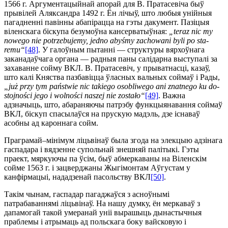
1566 г. Аргументацыйнай апорай для В. Пратасевіча быў
прывілей Аляксандра 1492 г. Ён лічыў, што любыя унійныя
пагадненні павінны абапірацца на гэты дакумент. Пазіцыя
віленскага біскупа безумоўна кансерватыўная:
„teraz nic my
nowego nie potrzebujemy, jedno abyśmy zachowani byli po sta­
remu“
[48]
. У галоўным пытанні — структуры вярхоўнага
заканадаўчага органа — радныя паны салідарна выступалі за
захаванне сойму ВКЛ. В. Пратасевіч, у прыватнасці, казаў,
што калі Княства пазбавіцца ўласных вальных соймаў і Рады,
„już przy tym państwie nic takiego osobliwego ani znatnego ku do­
stojności jego i wolności naszej nie zostało“
[49]
. Важна
адзначыць, што, абараняючы патрэбу функцыянавання соймаў
ВКЛ, біскуп спасылаўся на прускую мадэль, дзе існаваў
асобны ад кароннага сойм.
Праграмай–мінімум ліцьвінаў была згода на элекцыю адзі­нага
гаспадара і вядзенне супольнай знешняй палітыкі. Гэты
праект, мяркуючы па ўсім, быў абмеркаваны на Вілен­скім
сойме 1563 г. і зацверджаны Жыгімонтам Аўгустам у
канфірмацыі, нададзенай пасольству ВКЛ
[50]
.
Такім чынам, гаспадар пагаджаўся з асноўнымі
патрабаваннямі ліцьвінаў. На нашу думку, ён меркаваў з
дапамогай такой умеранай уніі вырашыць дынастычныя
праблемы і атрымаць ад польскага боку вайсковую і