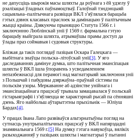
не дапусціць шырокія масы шляхты да роўнага з ёй удзелу ў
рэалізацыі ўладных паўнамоцтваў. Галоўнай тэндэнцыяй
сацыяльна–палітычнага развіцця ВКЛ з’яўлялася барацьба
гэтых дзвюх класавых праслоек за дамінацыю ў палітычным
жыцці краіны. Дзякуючы прыняццю Статута 1566 г. і
заключэнню Люблінскай уніі ў 1569 г. фармальна гэтую
барацьбу выйграла шляхта, атрымаўшы прамы доступ да
ўлады праз соймавыя і судовыя структуры.
Блізкая да такіх поглядаў пазіцыя Оскара Галецкага —
выбітнага знаўцы польска–літоўскай уніі
[3]
. У яго
даследаваннях дамінуе думка, што палітычная эмансіпацыя
шляхты ў ВКЛ ішла ўпоравень з усведамленнем
непазбежнасці для перамогі над магнатэрыяй заключэння уніі
з Польшчай і пабудовы дзяржаўна–праўнай сістэмы па
польскім узоры. Меркаванне аб адзінстве унійнага і
эмансіпацыйнага працэсаў трывала замацавалася ў польскай
гістарыяграфіі і з’яўляецца яе характэрнай рысай па сённяшні
дзень. Яго найбольш аўтарытэтны прыхільнік — Юліуш
Бардах
[4]
.
У працах Івана Лапо развіваўся альтэрнатыўны погляд на
сутнасць унутрыпалітычных працэсаў у ВКЛ напярэдадні
знамянальнага 1569 г.
[5]
На думку гэтага навукоўца, вялікіх
разыходжанняў у пазіцыях шляхты і магнатэрыі ў пытанні