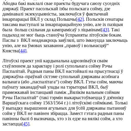
Абодва бакі выклалі свае праекты будучага саюзу суседніх
дзяржаў. Праект пасольскай ізбы польскага сойму, дзе
дамінавалі экзекуцыяністы, заключаўся ў фактычнай
інкарпарацыі ВКЛ у склад Польшчы
[42]
. Польскія сенатары
таксама вы­ступалі за інкарпарацыйную унію, але іх пазіцыя
была больш схільная да кампрамісаў з ліцьвінамі
[43]
. Такі
падыход не мог быць станоўча ўспрыняты літоўскім бокам.
Паслы з ВКЛ неаднакроць заяўлялі, што імкнуцца заключыць
унію, але на ўмовах захавання „правоў і вольнасцяў“
Княства
[44]
.
Літоўскі праект уніі кардынальна адрозніваўся сваім
стаўленнем да характару і ролі супольнага сойму Рэчы
Паспалітай. Радныя паны ВКЛ настойвалі на прысутнасці ў
дзяржаўна–праўнай сістэме супольнай дзяржавы асобнага
вальнага (або „паспалітага“) сойму ВКЛ. Гэты сойм, маючы
паўнату заканадаўчай улады на тэрыторыі ВКЛ, быў
прамежкавай ін­станцыяй паміж „Вялікім вальным соймам
Рэчы Паспалітай“ (такі тэрмін выкарыстоўваецца ў дзённіку
Варшаўскага сойму 1563/1564 г.) і літоўскімі соймікамі. Толькі
ў выпадку вырашэння агульных для ўсёй дзяржавы пытанняў
сойм у ВКЛ не павінен збірацца. Замест гэтага радныя паны
павінны былі б вызначаць, хто з іх едзе на вялікі сойм, а хто
застаецца
[45]
.