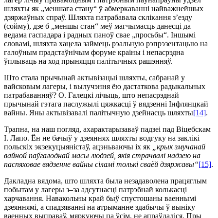
шляхты як „меншага стану“ ў абмеркаванні найважнейшых
дзяржаўных спраў. Шляхта патрабавала склікання з’езду
(сойму), дзе б „меншы стан“ меў магчымасць данесці да
ведама гаспадара і радных паноў свае „просьбы“. Іншымі
словамі, шляхта хацела займець рэальную рэпрэзентацыю на
галоўным прадстаўнічым форуме краіны і непасрэдна
ўплываць на ход прыняцця палітычных рашэнняў.
Што стала прычынай актывізацыі шляхты, сабранай у
вайсковым лагеры, і вылучэння ёю дастаткова радыкальных
патрабаванняў? О. Галецкі лічыць, што непасрэднай
прычынай гэтага паслужылі цяжкасці ў вядзенні Інфлянцкай
вайны. Яны актывізавалі палітычную дзейнасць шляхты
[14]
.
Трапна, на наш погляд, ахарактарызаваў падзеі пад Віцебскам
І. Лапо. Ён не бачыў у дзеяннях шляхты водгуку на заклікі
польскіх экзекуцыяністаў, ацэньваючы іх як
„крык змучанай
вайной паўгалоднай масы людзей, якія страчвалі надзею на
паспяховае вядзенне вайны сіламі толькі сваёй дзяржавы“
[15]
.
Дакладна вядома, што шляхта была незадаволена працяглым
побытам у лагеры з–за адсутнасці патрэбнай колькасці
харчавання. Навакольны край быў спустошаны ваеннымі
дзеяннямі, а спадзяванні на атрыманне здабычы ў выніку
ваенных выправаў, мяркуючы па ўсім, не апраўдаліся. Пры