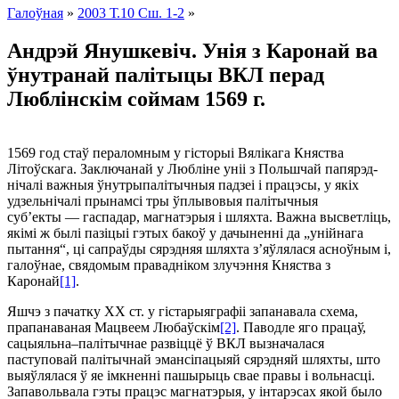
Галоўная
»
2003 Т.10 Сш. 1-2
»
Андрэй Янушкевіч. Унія з Каронай ва
ўнутранай палітыцы ВКЛ перад
Люблінскім соймам 1569 г.
1569 год стаў пераломным у гісторыі Вялікага Княства
Літоўскага. Заключанай у Любліне уніі з Польшчай папярэд­
нічалі важныя ўнутрыпалітычныя падзеі і працэсы, у якіх
удзель­нічалі прынамсі тры ўплывовыя палітычныя
суб’екты — гаспадар, магнатэрыя і шляхта. Важна высветліць,
якімі ж былі пазіцыі гэтых бакоў у дачыненні да „уній­нага
пытання“, ці сапраўды сярэдняя шляхта з’яўлялася асноўным і,
галоўнае, свядомым правадніком злучэння Княства з
Каронай
[1]
.
Яшчэ з пачатку ХХ ст. у гістарыяграфіі запанавала схема,
прапанаваная Мацвеем Любаўскім
[2]
. Паводле яго працаў,
сацыяльна–палітычнае развіццё ў ВКЛ вызначалася
паступовай палітычнай эмансіпацыяй сярэдняй шляхты, што
выяўлялася ў яе імкненні пашырыць свае правы і вольнасці.
Запавольвала гэты працэс магнатэрыя, у інтарэсах якой было