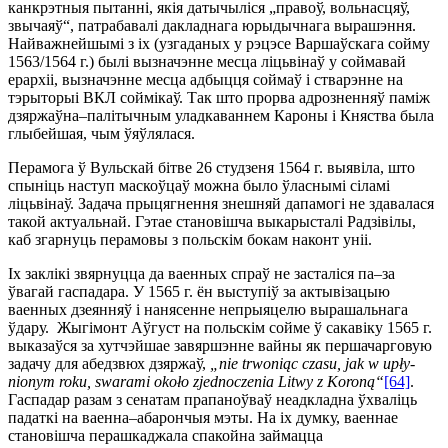
канкрэтныя пытанні, якія датычыліся „правоў, вольнасцяў,
звычаяў“, патрабавалі дакладнага юрыдычнага вырашэння.
Найважнейшымі з іх (узгаданых у рэцэсе Варшаўскага сойму
1563/1564 г.) былі вызначэнне месца ліцьвінаў у соймавай
ерархіі, вызначэнне месца адбыцця соймаў і стварэнне на
тэрыторыі ВКЛ соймікаў. Так што прорва адрозненняў паміж
дзяржаўна–палітычным уладкаваннем Кароны і Княства была
глыбейшая, чым ўяўлялася.
Перамога ў Вульскай бітве 26 студзеня 1564 г. выявіла, што
спыніць наступ маскоўцаў можна было ўласнымі сіламі
ліцьвінаў. Задача прыцягнення знешняй дапамогі не здавалася
такой актуальнай. Гэтае становішча выкарысталі Радзі­вілы,
каб згарнуць перамовы з польскім бокам наконт уніі.
Іх заклікі звярнуцца да ваенных спраў не засталіся па–за
ўвагай гаспадара. У 1565 г. ён выступіў за актывізацыю
ваенных дзеянняў і нанясенне непрыяцелю вырашальнага
ўдару. Жыгімонт Аўгуст на польскім сойме ў сакавіку 1565 г.
выказаўся за хутчэйшае завяршэнне вайны як першачарговую
задачу для абедзвюх дзяржаў,
„nie trwoniąc czasu, jak w upły­
nionym roku, swarami około zjednoczenia Litwy z Koroną“
[64]
.
Гас­падар разам з сенатам прапаноўваў неадкладна ўхваліць
падаткі на ваенна–абарончыя мэты. На іх думку, ваеннае
становішча перашкаджала спакойна займацца