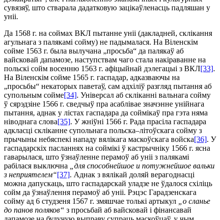
сувязяў, што стварала дадатковую зацікаўленасць падляшан у
уніі.
Да 1568 г. на соймах ВКЛ пытанне уніі (дакладней, склі­кання
агульнага з палякамі сойму) не падымалася. На Віленскім
сойме 1563 г. была вылучана „просьба“ да палякаў аб
вайсковай дапамозе, наступствам чаго стала накіраванне на
польскі сойм восенню 1563 г. афіцыйнай дэлегацыі з ВКЛ
[33]
.
На Віленскім сойме 1565 г. гаспадар, адказваючы на
„просьбы“ некаторых паветаў, сам адхіліў разгляд пытання аб
супольным сойме
[34]
. Універсал аб скліканні вальнага сойму
ў сярэдзіне 1566 г. сведчыў пра асаблівае значэнне унійнага
пытання, аднак у лістах гаспадара да соймікаў пра гэта няма
ніводнага слова
[35]
. У жніўні 1566 г. Рада прасіла гаспадара
адкласці скліканне супольнага польска–літоўскага сойму з
прычыны небяспекі нападу вялікага маскоўскага войска
[36]
. У
гаспадарскіх пасланнях на соймікі ў кастрычніку 1566 г. ясна
гаварылася, што ўзнаўленне перамоў аб уніі з палякамі
рабілася вы­ключна
„для способнейшое и потужнейшое вальки
з не­прия­телем“
[37]
. Аднак з вялікай доляй верагоднасці
можна дапускаць, што гаспадарскай уладзе не ўдалося схіліць
сойм да ўзнаўлення перамоў аб уніі. Рэцэс Гарадзенскага
сойму ад 6 студзеня 1567 г. змяшчае толькі артыкул
„о сланье
до панов поляков“
з просьбай аб вайсковай і фінансавай
дапамозе на будучую выправу супраць маскоўцаў, у чым,