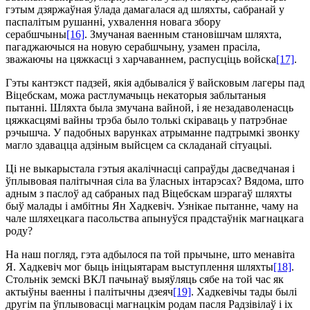
гэтым дзяржаўная ўлада дамагалася ад шляхты, сабранай у
паспалітым рушанні, ухвалення новага збору
серабшчыны
[16]
. Змучаная ваенным становішчам шляхта,
пагаджаючыся на новую серабшчыну, узамен прасіла,
зважаючы на цяжкасці з харчаваннем, распусціць войска
[17]
.
Гэты кантэкст падзей, якія адбываліся ў вайсковым лагеры пад
Віцебскам, можа растлумачыць некаторыя заблытаныя
пытанні. Шляхта была змучана вайной, і яе незадаволенасць
цяжкасцямі вайны трэба было толькі скіраваць у па­трэбнае
рэчышча. У падобных варунках атрыманне пад­трым­кі звонку
магло здавацца адзіным выйсцем са складанай сітуацыі.
Ці не выкарыстала гэтыя акалічнасці сапраўды дасведчаная і
ўплывовая палітычная сіла ва ўласных інтарэсах? Вядома, што
адным з паслоў ад сабраных пад Віцебскам шэрагаў шляхты
быў малады і амбітны Ян Хадкевіч. Узнікае пытанне, чаму на
чале шляхецкага пасольства апынуўся прадстаўнік магнацкага
роду?
На наш погляд, гэта адбылося па той прычыне, што менавіта
Я. Хадкевіч мог быць ініцыятарам выступлення шляхты
[18]
.
Стольнік земскі ВКЛ пачынаў выяўляць сябе на той час як
актыўны ваенны і палітычны дзеяч
[19]
. Хадкевічы тады былі
другім па ўплывовасці магнацкім родам пасля Радзівілаў і іх