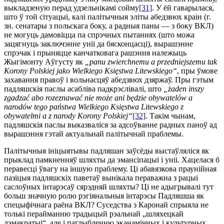
выкладзеную перад удзельнікамі сойму
[31]
. У ёй гаварылася,
што ў той сітуацыі, калі палітычныя эліты абедзвюх краін (г.
зн. сенатары з польскага боку, а радныя паны — з боку ВКЛ)
не могуць дамовіцца па спрэчных пытаннях (што можа
зацягнуць за­ключэнне уніі да бясконцасці), вырашэнне
спрэчак і прыняцце канчатковага рашэння належыць
Жыгімонту Аўгусту як
„panu zwierchnemu a przedniejszemu tak
Korony Polskiej jako Wielkiego Księstwa Litewskiego“
, пры ўмове
захавання правоў і вольнасцяў абедзвюх дзяржаў. Пры гэтым
падляшскія паслы асабліва падкрэслівалі, што
„żaden inszy
zgadzać abo ro­zeznawać nie może ani będzie obywatelów a
narodów tego państwa Wielkiego Księstwa Litewskiego z
obywatelmi a z narody Korony Polskiej“
[32]
. Такім чынам,
падляшскія паслы выказваліся за адсоўванне радных паноў ад
вырашэння гэтай актуальнай палітычнай праблемы.
Палітычныя ініцыятывы падляшан заўсёды выстаўляліся як
прыклад памкненняў шляхты да эмансіпацыі і уніі. Хацелася б
перавесці ўвагу на іншую праблему. Ці абавязкова пра­унійная
пазіцыя падляшскіх паветаў вынікала пераважна з рацыі
саслоўных інтарэсаў сярэдняй шляхты? Ці не адыгрывалі тут
больш значную ролю рэгіянальныя інтарэсы Падляшша як
спецыфічнага раёна ВКЛ? Суседства з Каронай спрыяла не
толькі перайманню традыцый рэальнай „шляхецкай
дэмакратыі“, але і паглыбленню эканамічных і культурных