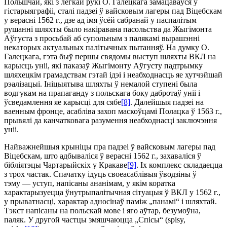
Польшчай, які з лёгкай рукі О. Галецкага замацаваўся ў
гістарыяграфіі, сталі падзеі ў вайсковым лагеры пад Віцебскам
у верасні 1562 г., дзе ад імя ўсёй сабранай у паспалітым
рушанні шляхты было накіравана пасольства да Жыгімонта
Аўгуста з просьбай аб супольным з палякамі вырашэнні
некаторых актуальных палітычных пытанняў. На думку О.
Галецкага, гэта быў першы свядомы выступ шляхты ВКЛ на
карысць уніі, які паказаў Жыгімонту Аўгусту падтрымку
шляхецкім грамадствам гэтай ідэі і неабходнасць яе хутчэйшай
рэалізацыі. Ініцыятыва шляхты ў немалой ступені была
водгукам на прапаганду з польскага боку дабротаў уніі і
ўсведамлення яе карысці для сябе
[8]
. Далейшыя падзеі на
ваенным фронце, асабліва захоп маскоўцамі Полацка ў 1563 г.,
прывялі да канчатковага разумення неабходнасці заключэння
уніі.
Найважнейшыя крыніцы пра падзеі ў вайсковым лагеры пад
Віцебскам, што адбываліся ў верасні 1562 г., захаваліся ў
бібліятэцы Чартарыйскіх у Кракаве
[9]
. Іх комплекс складаецца
з трох частак. Спачатку ідуць своеасаблівыя ўводзіны ў
тэму — уступ, напісаны ананімам, у якім коратка
характарызуецца ўнутрыпалітычная сітуацыя ў ВКЛ у 1562 г.,
у прыватнасці, характар адносінаў паміж „панамі“ і шляхтай.
Тэкст напісаны на польскай мове і яго аўтар, безумоўна,
паляк. У другой част­цы змяшчаюцца „Спісы“ (spisy,