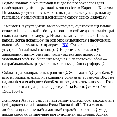
Гедымінавічаў. У канфірмацыі нідзе не прасочвалася ідэя
неабходнасці уні­фікацыі палітычных сістэм Кароны і Княства.
Ці можна, у сувязі з гэтым, казаць пра паслядоўнасць планаў
гаспадара ў заключэнні цяснейшага саюзу дзвюх дзяржаў?
Жыгімонт Аўгуст умела выкарыстоўваў супярэчнасці паміж
сенатам і пасольскай ізбой у каронным сойме дзеля рэалізацыі
сваіх палітычных задумаў. Нельга казаць, што пасля 1562 г.
кароль лёгка перайшоў на бок экзекуцыяністаў і па­слухмяна
выконваў пастулаты іх праграмы
[63]
. Супярэчлівасць
унутранай палітыкі гаспадара ў Кароне заключалася ў
лавіраванні паміж сенатам, якому экзекуцыя правоў на
зямельныя маёнткі была нявыгадная, і пасольскай ізбой —
патрабавальнікам радыкальных экзекуцыйных рэформаў.
Схільны да кампрамісных рашэнняў, Жыгімонт Аўгуст бачыў,
што ні інкарпарацыя, ні захаванне соймавай аўтаноміі ВКЛ не
надаваліся для абодвух бакоў як шлях да заключэння уніі. Гэта
стала выразна відаць пасля дыскусій на Варшаўскім сойме
1563/1564 г.
Жыгімонт Аўгуст рашуча падтрымаў польскі бок, зыходзячы з
ідэі „аднаго цела і галавы Рэчы Паспалітай“. Тым самым
любое раздзяленне паўнамоцтваў вярхоўных органаў улады
адкідвалася як супярэчнае ідэі супольнай дзяржавы. Аднак