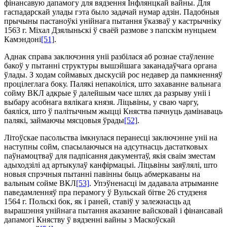
фінансавую дапамогу для вядзення Інфлянцкай вайны. Для
гаспадарскай улады гэта было задачай нумар адзін. Падобныя
прычыны пастаноўкі унійнага пытання ўказваў у кастрычніку
1563 г. Міхал Дзялыньскі ў сваёй размове з папскім нунцыем
Камэндоні
[51]
.
Аднак справа заключэння уніі разбілася аб рознае стаўленне
бакоў у пытанні структуры вышэйшага заканадаўчага органа
ўлады. З ходам соймавых дыскусій рос недавер да па­мкненняў
процілеглага боку. Палякі непакоіліся, што захаванне вальнага
сойму ВКЛ адкрые ў далейшым часе шлях да разрыву уніі і
выбару асобнага вялікага князя. Ліцьвіны, у сваю чаргу,
баяліся, што ў палітычным жыцці Княства пачнуць дамінаваць
палякі, займаючы мясцовыя ўрады
[52]
.
Літоўскае пасольства імкнулася перанесці заключэнне уніі на
наступны сойм, спасылаючыся на адсутнасць дастатковых
паўнамоцтваў для падпісання дакументаў, якія сваім зместам
адыходзілі ад артыкулаў канфірмацыі. Ліцьвіны заяўлялі, што
новыя спрэчныя пытанні павінны быць абмеркаваны на
вальным сойме ВКЛ
[53]
. Упэўненасці ім дадавала атрыманне
паведамленняў пра перамогу ў Вульскай бітве 26 студзеня
1564 г. Польскі бок, як і раней, ставіў у залежнасць ад
вырашэння уній­нага пытання аказанне вайсковай і фінансавай
дапамогі Княству ў вядзенні вайны з Маскоўскай