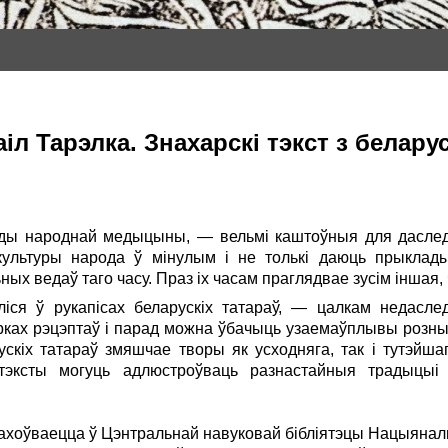
л Тарэлка. Знахарскі тэкст з беларус
ады народнай медыцыны, — вельмі каштоўныя для даслед
культуры народа ў мінулым і не толькі даюць прыклады
х ведаў таго часу. Праз іх часам праглядвае зусім іншая, 
аліся ў рукапісах беларускіх татараў, — цалкам недасле
орках рэцэптаў і парад можна ўбачыць узаемаўплывы розных
ускіх татараў змяшчае творы як усходняга, так і тутэйша
я тэксты могуць адлюстроўваць разнастайныя традыцы
 захоўваецца ў Цэнтральнай навуковай бібліятэцы Нацыяналь