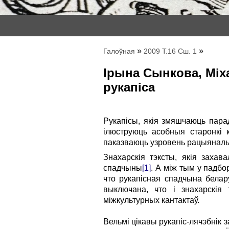
»
»
Галоўная
2009 Т.16 Сш. 1
Ірына Сынкова, Міхаі
рукапіса
Рукапісы, якія змяшчаюць пар
ілюструюць асобныя старонкі 
паказваюць узровень рацыянальны
Знахарскія тэксты, якія захав
спадчыны
[1]
. А між тым у падб
что рукапісная спадчына белар
выключана, что і знахарскі
міжкультурных кантактаў.
Вельмі цікавы рукапіс-лячэбнік