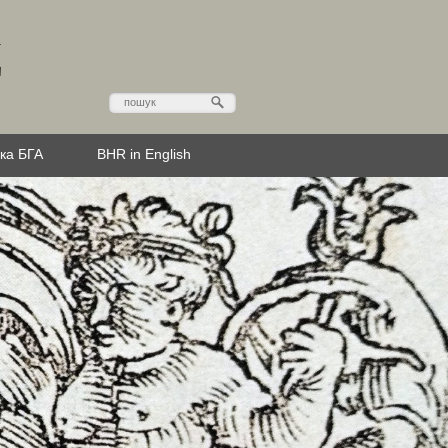
Д
эка БГА
BHR in English