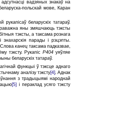
 адсутнасці вадзяных знакаў на
беларуска-польскай мове, Каран
 рукапісаў беларускіх татараў.
Пераважна яны змяшчаюць тэксты
бітныя тэксты, а таксама рознага
і знахарскія парады і рэцэпты.
. Слова
канец
таксама падказвае,
му тэксту. Рукапіс
Р404
уяўляе
чыны беларускіх татараў.
агічнай функцыі ў тэксце аднаго
тычнаму аналізу тэксту
[4]
. Аднак
раўнання з традыцыямі народнай
рацыю
[5]
і пераклад усяго тэксту