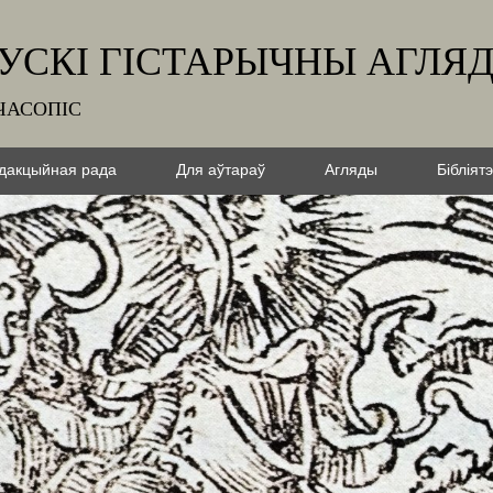
УСКІ ГІСТАРЫЧНЫ АГЛЯ
ЧАСОПІС
дакцыйная рада
Для аўтараў
Агляды
Бібліят