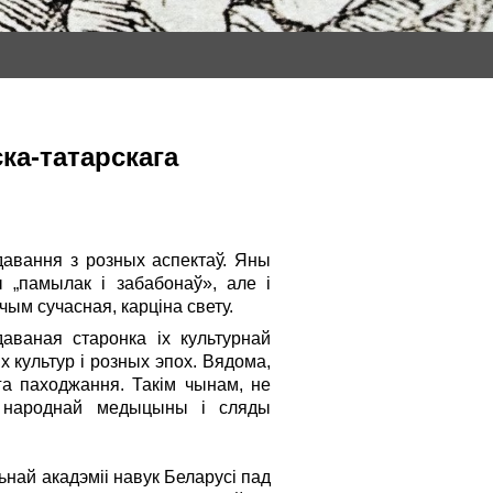
ка-­татарскага
авання з розных аспектаў. Яны
 „памылак і забабонаў», але і
чым сучасная, карціна свету.
даваная старонка іх культурнай
 культур і розных эпох. Вядома,
га паходжання. Такім чынам, не
і народнай медыцыны і сляды
най акадэміі навук Беларусі пад