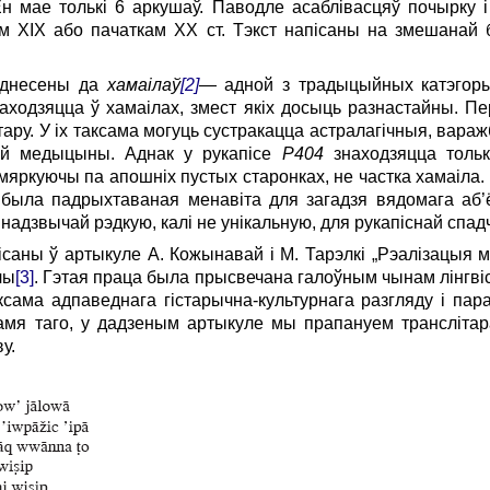
н мае толькі 6 аркушаў. Паводле асаблівасцяў почырку і
м ХІХ або пачаткам ХХ ст. Тэкст напісаны на змешанай 
аднесены да
хамаілаў
[2]
— адной з традыцыйных катэгорый
аходзяцца ў хамаілах, змест якіх досыць разнастайны. 
ктару. У ix таксама могуць сустракацца астралагічныя, вараж
ай медыцыны. Аднак у рукапісе
Р404
знаходзяцца тольк
, мяркуючы па апошніх пустых старонках, не частка хамаіла
была падрыхтаваная менавіта для загадзя вядомага аб’ё
 надзвычай рэдкую, калі не унікальную, для рукапіснай спад
ісаны ў артыкуле А. Кожынавай і М. Тарэлкі „Рэалізацыя м
чы
[3]
. Гэтая праца была прысвечана галоўным чынам лінгвіс
ксама адпаведнага гістарычна-культурнага разгляду і па
мя таго, у дадзеным артыкуле мы прапануем трансліта
у.