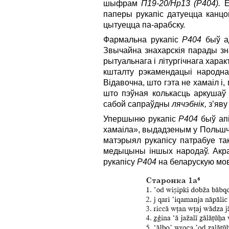
шыфрам
П19-20/Нр13 (Р404).
Ё
паперы рукапіс датуецца канцо
цытуецца па-арабску.
Фармальна рукапіс
Р404
быў 
Звычайна знахарскія парады зн
рытуальнага і літургічнага хара
кшталту рэкамендацыі народн
Відавочна, што гэта не хамаіл і
што пэўная колькасць аркушаў 
сабой сапраўдны
лячэбнік,
з’яву
Упершыню рукапіс
Р404
быў ап
хамаіла», выдадзеным у Польш
матэрыял рукапісу патрабуе та
медыцыны іншых народаў. Акра
рукапісу
Р404
на беларускую мов