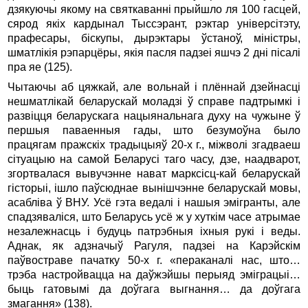
дзякуючы якому на святкаваннi прыйшло ля 100 гасцей,
сярод якiх кардынал Тыссэрант, рэктар унiверсiтэту,
прафесары, бiскупы, дырэктары ўстаноў, мiнiстры,
шматлiкiя рэпарцёры, якiя пасля падзеi яшчэ 2 днi пiсалi
пра яе (125).
Чытаючы аб цяжкай, але вольнай i плённай дзейнасцi
нешматлiкай беларускай моладзi ў справе падтрымкi i
развiцця беларускага нацыянальнага духу на чужыне ў
першыя паваенныя гады, што безумоўна было
працягам пражскiх традыцыяў 20-х г., мiжволi згадваеш
сiтуацыю на самой Беларусi таго часу, дзе, наадварот,
згортвалася вывучэнне нават марксiсц-кай беларускай
гiсторыi, iшло паўсюднае вынiшчэнне беларускай мовы,
асаблiва ў ВНУ. Усё гэта ведалi i нашыя эмiгранты, але
спадзявалiся, што Беларусь усё ж у хуткiм часе атрымае
незалежнасць i будуць патрэбныя iхныя рукi i веды.
Аднак, як адзначыў Рагуля, падзеi на Карэйскiм
паўвостраве пачатку 50-х г. «пераканалi нас, што…
трэба настройвацца на даўжэйшы перыяд эмiграцыi…
быць гатовымi да доўгага выгнання… да доўгага
змагання» (138).