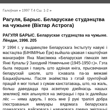
Галоўная
»
1997 Т.4 Сш. 1-2
»
Рагуля, Барыс. Беларускае студэнцтва
на чужыне (Вiктар Астрога)
РАГУЛЯ БАРЫС. Беларускае студэнцтва на чужыне.
Лёндан, 1996. 205
У 1994 г. у выдавецтве Беларускага Iнстытуту навукi i
мастацтва (БIНIМ//Нью Ёрк) выйшла цiкавая i каштоўная
манаграфiя Яна Максiмюка «Беларуская гiмназiя iмя
Янкi Купалы ў Заходняй Нямеччыне (1945-1950 г.)». Гэта
была першая i пакуль што адзiная кнiга, прысвечаная
беларускай школе, што iснавала па-за межамi
Бацькаўшчыны. Пасля знаёмства з гэтай грунтоўнай
працай я мог толькi з сумам канстатаваць, што, на жаль,
больш даведацца пра асветную дзейнасць нашых
землякоў, якiя апынулiся на эмiграцыi i пра iх далейшы
лёс — няма адкуль. I вось мне ў рукi трапiлi добра
iлюстраваныя мемуары вядомага беларускага
грамадскага, вайсковага i навуковага дзеяча эмiграцыi