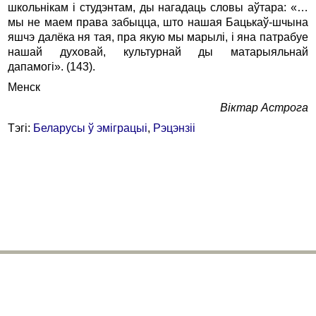
школьнiкам i студэнтам, ды нагадаць словы аўтара: «…
мы не маем права забыцца, што нашая Бацькаў-шчына
яшчэ далёка ня тая, пра якую мы марылi, i яна патрабуе
нашай духовай, культурнай ды матарыяльнай
дапамогi». (143).
Менск
Вiктар Астрога
Тэгі:
Беларусы ў эміграцыі
,
Рэцэнзіі
bhr@belhistory.eu
© 2026 Беларускі Гістарычны Агляд
Усе правы абаронены. Выкарыстанне публікацый часопіса магчымае
толькі пры згодзе рэдакцыі і аўтараў. Спасылкі на БГА абавязковыя.