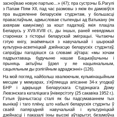
засноўваю новую партыю…» (47); пра сустрэчы Б.Рагулi
з Папам Пiям XII, пад час размовы з якiм ён дамовiўся
пра выдзяленне беларускiм студэнтам, у большасцi
праваслаўным, адмысловае стыпендыi ад Ватыкану (як
ахвярам камунiзму) за кошт падаткаў, якiя плацiла
Беларусь у XVII-XVIII ст., ды iншых, раней невядомых
старонках з гiсторыi беларускай эмiграцыi. Чытаючы
гэтую кнiгу, знаёмячыся з навучальнай i шырокай
культурна-асветнiцкай дзейнасцю беларускiх студэнтаў,
сапраўды пагодзiшся са словамi аўтара: «мы хочам
падрыхтаваць будучыню нашае Бацькаўшчыны i
прыняць актыўны ўдзел у яе нацыянальным,
сацыяльным ды рэлiгiйным адраджэннi» (126).
На мой погляд, найбольш хвалюючым, кульмiнацыйным
месцам у мемуарах, з’яўляецца апiсанне 34-х угодкаў
БНР i адкрыцця Беларускага Студэнцкага Дому
Лювэнскага каталiцкага ўнiверсiтэту (25 сакавiка 1952 г.).
Гэтыя ўрачыстасцi сталi як бы падсумаваннем тых
вынiкаў i таго плёну, што набылi беларускiя студэнты ў
сваёй папярэдняй навучальнай i культурнiцкай
дзейнасцi i паказалi iхны высокi аўтарытэт, безумоўна