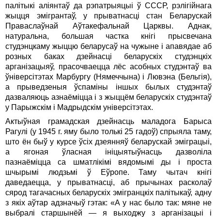
палiтыкi алiянтаў да рэпатрыяцыi ў СССР, рэлiгiйнага
жыцця эмiгрантаў, у прыватнасцi стан Беларускай
Праваслаўнай Аўтакефальнай Царквы. Аднак,
натуральна, большая частка кнiгi прысвечана
студэнцкаму жыццю беларусаў на чужыне i апавядае аб
розных баках дзейнасцi беларускiх студэнцкiх
арганiзацыяў, прасочваецца лёс асобных студэнтаў ва
ўнiверсiтэтах Марбургу (Нямеччына) i Лювэна (Бельгiя),
а прыведзеныя ўспамiны iншых былых студэнтаў
дазваляюць азнаёмiцца i з жыццём беларускiх студэнтаў
у Парыжскiм i Мадрыдскiм унiверсiтэтах.
Актыўная грамадская дзейнасць маладога Барыса
Рагулi (у 1945 г. яму было толькi 25 гадоў) спрыяла таму,
што ён быў у курсе ўсiх дзеянняў беларускай эмiграцыi,
а ягоная ўласная iнiцыятыўнасць дазволiла
пазнаёмiцца са шматлiкiмi вядомымi ды i проста
шчырымi людзьмi ў Еўропе. Таму чытач кнiгi
даведаецца, у прыватнасцi, аб прычынах расколаў
сярод тагачасных беларускiх эмiгранцкiх палiтыкаў, адну
з якiх аўтар адзначыў гэтак: «А у нас было так: мяне не
выбралi старшынёй — я выходжу з арганiзацыi i