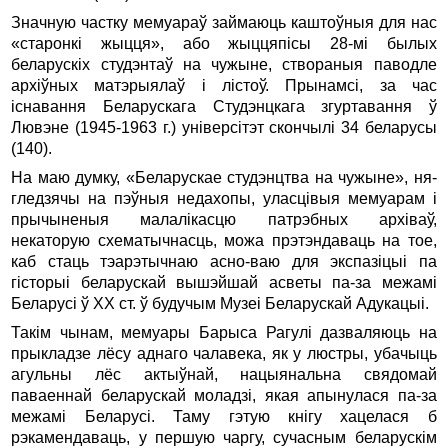
Значную частку мемуараў займаюць каштоўныя для нас
«старонкi жыцця», або жыццяпiсы 28-мi былых
беларускiх студэнтаў на чужыне, створаныя паводле
архiўных матэрыялаў i лiстоў. Прынамсi, за час
iснавання Беларускага Студэнцкага згуртавання ў
Лювэне (1945-1963 г.) унiверсiтэт скончылi 34 беларусы
(140).
На маю думку, «Беларускае студэнцтва на чужыне», ня-
гледзячы на пэўныя недахопы, уласцiвыя мемуарам i
прычыненыя малалiкасцю патрэбных архiваў,
некаторую схематычнасць, можа прэтэндаваць на тое,
каб стаць тэарэтычнаю асно-ваю для экспазiцыi па
гiсторыi беларускай вышэйшай асветы па-за межамi
Беларусi ў XX ст. ў будучым Музеi Беларускай Адукацыi.
Такiм чынам, мемуары Барыса Рагулi дазваляюць на
прыкладзе лёсу аднаго чалавека, як у люстры, убачыць
агульны лёс актыўнай, нацыянальна свядомай
паваеннай беларускай моладзi, якая апынулася па-за
межамi Беларусi. Таму гэтую кнiгу хацелася б
рэкамендаваць, у першую чаргу, сучасным беларускiм