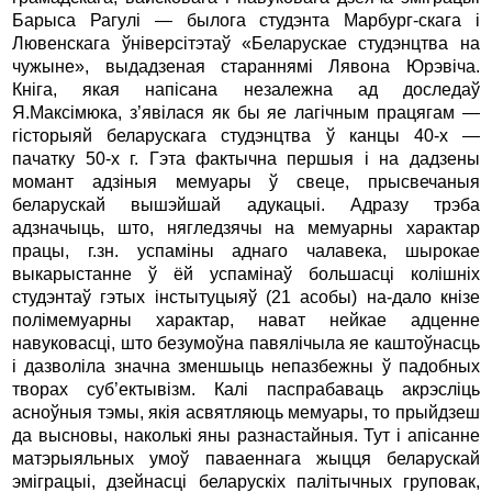
Барыса Рагулi — былога студэнта Марбург-скага i
Лювенскага ўнiверсiтэтаў «Беларускае студэнцтва на
чужыне», выдадзеная стараннямi Лявона Юрэвiча.
Кнiга, якая напiсана незалежна ад доследаў
Я.Максiмюка, з’явiлася як бы яе лагiчным працягам —
гiсторыяй беларускага студэнцтва ў канцы 40-х —
пачатку 50-х г. Гэта фактычна першыя i на дадзены
момант адзiныя мемуары ў свеце, прысвечаныя
беларускай вышэйшай адукацыi. Адразу трэба
адзначыць, што, нягледзячы на мемуарны характар
працы, г.зн. успамiны аднаго чалавека, шырокае
выкарыстанне ў ёй успамiнаў большасцi колiшнiх
студэнтаў гэтых iнстытуцыяў (21 асобы) на-дало кнiзе
полiмемуарны характар, нават нейкае адценне
навуковасцi, што безумоўна павялiчыла яе каштоўнасць
i дазволiла значна зменшыць непазбежны ў падобных
творах суб’ектывiзм. Калi паспрабаваць акрэслiць
асноўныя тэмы, якiя асвятляюць мемуары, то прыйдзеш
да высновы, наколькi яны разнастайныя. Тут i апiсанне
матэрыяльных умоў паваеннага жыцця беларускай
эмiграцыi, дзейнасцi беларускiх палiтычных груповак,