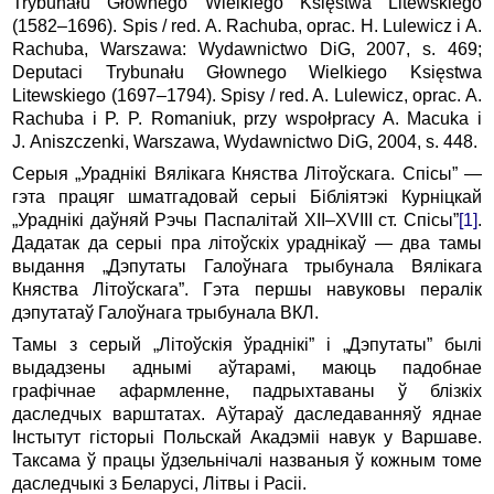
Trybunału Głownego Wielkiego Księstwa Litewskiego
(1582–1696). Spis / red. A. Rachuba, oprac. H. Lulewicz i A.
Rachuba, Warszawa: Wydawnictwo DiG, 2007, s. 469;
Deputaci Trybunału Głownego Wielkiego Księstwa
Litewskiego (1697–1794). Spisy / red. A. Lulewicz, oprac. A.
Rachuba i P. P. Romaniuk, przy wspołpracy A. Macuka i
J. Aniszczenki, Warszawa, Wydawnictwo DiG, 2004, s. 448.
Серыя „Ураднікі Вялікага Княства Літоўскага. Спісы” —
гэта працяг шматгадовай серыі Бібліятэкі Курніцкай
„Ураднікі даўняй Рэчы Паспалітай XII–XVIII ст. Спісы”
[1]
.
Дадатак да серыі пра літоўскіх ураднікаў — два тамы
выдання „Дэпутаты Галоўнага трыбунала Вялікага
Княства Літоўскага”. Гэта першы навуковы пералік
дэпутатаў Галоўнага трыбунала ВКЛ.
Тамы з серый „Літоўскія ўраднікі” і „Дэпутаты” былі
выдадзены аднымі аўтарамі, маюць падобнае
графічнае афармленне, падрыхтаваны ў блізкіх
даследчых варштатах. Аўтараў даследаванняў яднае
Інстытут гісторыі Польскай Акадэміі навук у Варшаве.
Таксама ў працы ўдзельнічалі названыя ў кожным томе
даследчыкі з Беларусі, Літвы і Расіі.