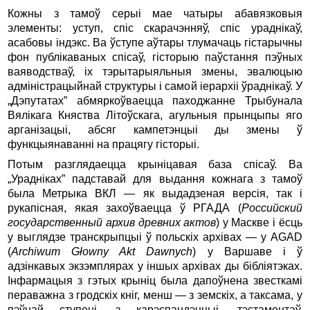
Кожны з тамоў серыі мае чатыры абавязковыя
элементы: уступ, спіс скарачэнняў, спіс ураднікаў,
асабовы індэкс. Ва ўступе аўтары тлумачаць гістарычны
фон публікаваных спісаў, гісторыю паўстання пэўных
ваяводстваў, іх тэрытарыяльныя змены, эвалюцыю
адміністрацыйнай структуры і самой іерархіі ўраднікаў. У
„Дэпутатах” абмяркоўваецца паходжанне Трыбунала
Вялікага Княства Літоўскага, агульныя прынцыпы яго
арганізацыі, абсяг кампетэнцыі ды змены ў
функцыянаванні на працягу гісторыі.
Потым разглядаецца крыніцавая база спісаў. Ва
„Урадніках” падставай для выдання кожнага з тамоў
была Метрыка ВКЛ — як выдадзеная версія, так і
рукапісная, якая захоўваецца ў РГАДА (
Российский
государственный архив древних актов
) у Маскве і ёсць
у выглядзе транскрыпцыі ў польскіх архівах — у AGAD
(
Archiwum Głowny Akt Dawnych
)
у Варшаве і ў
адзінкавых экзэмплярах у іншых архівах ды бібліятэках.
Інфармацыя з гэтых крыніц была дапоўнена звесткамі
пераважна з гродскіх кніг, менш — з земскіх, а таксама, у
пэўнай ступені, з карэспандэнцыі, тэстаментаў,