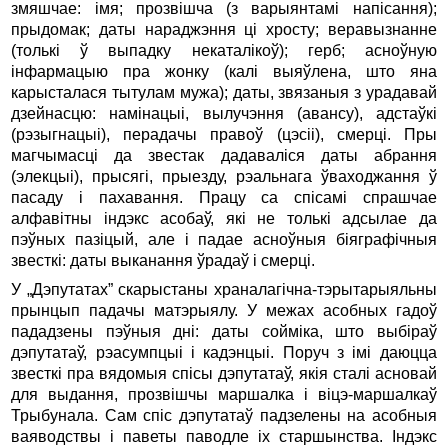
змяшчае: імя; прозвішча (з варыянтамі напісання);
прыдомак; даты нараджэння ці хросту; веравызнанне
(толькі ў выпадку некаталікоў); герб; асноўную
інфармацыю пра жонку (калі выяўлена, што яна
карысталася тытулам мужа); даты, звязаныя з урадавай
дзейнасцю: намінацыі, вылучэння (авансу), адстаўкі
(рэзыгнацыі), перадачы правоў (цэсіі), смерці. Пры
магчымасці да звестак дадаваліся даты абрання
(элекцыі), прысягі, прыезду, рэальнага ўваходжання ў
пасаду і пахавання. Працу са спісамі спрашчае
алфавітны індэкс асобаў, які не толькі адсылае да
пэўных пазіцый, але і падае асноўныя біяграфічныя
звесткі: даты выканання ўрадаў і смерці.
У „Дэпутатах” скарыстаны храналагічна-тэрытарыяльны
прынцып падачы матэрыялу. У межах асобных гадоў
пададзены пэўныя дні: даты сойміка, што выбіраў
дэпутатаў, рэасумпцыі і кадэнцыі. Поруч з імі даюцца
звесткі пра вядомыя спісы дэпутатаў, якія сталі асновай
для выдання, прозвішчы маршалка і віцэ-маршалкаў
Трыбунала. Сам спіс дэпутатаў падзелены на асобныя
ваяводствы і паветы паводле іх старшынства. Індэкс