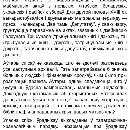
маёмасных актаў з польскіх, літоўскіх, беларускіх,
украінскіх і расійскіх збораў. Для другой паловы XVIII ст.
выкарыстоўваліся і друкаваныя матэрыялы перыяду —
прэса і календары. Два тамы „Дэпутатаў”, у сваю чаргу,
грунтуюцца пераважна на актах, звязаных з дзейнасцю
Галоўнага Трыбунала (трыбунальныя кнігі і дэкрэты, та-
(трыбунальныя кнігі і дэкрэты, татрыбунальныя кнігі і
дэкрэты, тагачасныя спісы дэпутатаў, соймікавыя акты
ды інш.).
Аўтары спісаў не хаваюць, што не здолелі разгледзець
усе даступныя архіваліі. Гэта запатрабавала б значна
большых людскіх і фінансавых сродкаў, чым было пры
рэалізацыі праекта. Аўтары, аднак, спадзяюцца, што ў
будучыні ўдасца кампенсаваць магчымыя недахопы.
Дакладную інфармацыю аб скарыстаных матэрыялах
даюць спісы ўжытых у тэксце скарачэнняў літаратуры,
крыніц і ілюстрацый. Гэта таксама і вельмі дэталёвая
бібліяграфія апрацаваных крыніцавых матэрыялаў.
Уласна спісы ўраднікаў выкладзены ў тапаграфічна-
храналагічным парадку. Інфармацыя пра ўраднікаў