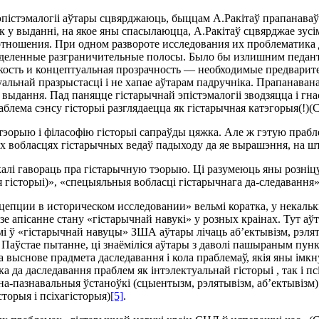
 эпiстэмалогii аўтары сцвярджаюць, быццам А.Ракiтаў прапанаваў
ак у выданнi, на якое яны спасылаюцца, А.Ракiтаў сцвярджае зу
ношения. При одном развороте исследования их проблематика до
деленные разграничительные полосы. Было бы излишним педант
ткость и концептуальная прозрачность — необходимые предварит
уальнай празрыстасцi i не хапае аўтарам падручнiка. Прапанаванае
выдання. Пад паняцце гiстарычнай эпiстэмалогii зводзяцца i гнасеа
аблема сэнсу гiсторыi разглядаецца як гiстарычная катэгорыя(!)(
 тэорыю i фiласофiю гiсторыi сапраўды цяжка. Але ж гэтую праб
тных вобласцях гiстарычных ведаў падыходу да яе вырашэння, на 
алi гавораць пра гiстарычную тэорыю. Цi разумеюць яны рознiцу
 гiсторыi)», «спецыяльныя вобласцi гiстарычнага да-следавання»
епции в историческом исследовании» вельмi коратка, у некальк
зе апiсанне стану «гiстарычнай навукi» у розных краiнах. Тут а
мi ў «гiстарычнай навуцы» ЗША аўтары лiчаць аб’ектывiзм, рэлятыв
 Паўстае пытанне, цi знаёмiлiся аўтары з даволi пашыраным пунк
 па выснове прадмета даследавання i кола праблемаў, якiя яны iм
да даследавання праблем як iнтэлектуальнай гiсторыi , так i псi
а-пазнавальныя ўстаноўкi (сцыентызм, рэлятывiзм, аб’ектывiзм) 
торыя i псiхагiсторыя)
[5]
.