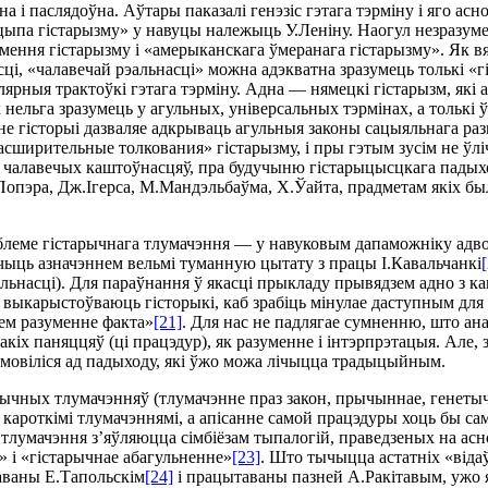
а i паслядоўна. Аўтары паказалi генэзiс гэтага тэрмiну i яго а
цыпа гiстарызму» у навуцы належыць У.Ленiну. Наогул незразум
ення гiстарызму i «амерыканскага ўмеранага гiстарызму». Як вяд
, «чалавечай рэальнасцi» можна адэкватна зразумець толькi «гiст
лярныя трактоўкi гэтага тэрмiну. Адна — нямецкi гiстарызм, якi 
х нельга зразумець у агульных, унiверсальных тэрмiнах, а толькi 
не гiсторыi дазваляе адкрываць агульныя законы сацыяльнага ра
расширительные толкования» гiстарызму, i пры гэтым зусiм не ўл
ых чалавечых каштоўнасцяў, пра будучыню гiстарыцысцкага падых
Попэра, Дж.Iгерса, М.Мандэльбаўма, Х.Ўайта, прадметам якiх был
леме гiстарычнага тлумачэння — у навуковым дапаможнiку адводз
 лiчыць азначэннем вельмi туманную цытату з працы I.Кавальчанкi
льнасцi). Для параўнання ў якасцi прыкладу прывядзем адно з 
 выкарыстоўваюць гiсторыкi, каб зрабiць мiнулае даступным для 
аем разуменне факта»
[21]
. Для нас не падлягае сумненню, што ан
такiх паняццяў (цi працэдур), як разуменне i iнтэрпрэтацыя. Ал
дмовiлiся ад падыходу, якi ўжо можа лiчыцца традыцыйным.
рычных тлумачэнняў (тлумачэнне праз закон, прычыннае, генетыч
 кароткiмi тлумачэннямi, а апiсанне самой працэдуры хоць бы са
 тлумачэння з’яўляюцца сiмбiёзам тыпалогiй, праведзеных на асн
» i «гiстарычнае абагульненне»
[23]
. Што тычыцца астатнiх «вiда
аваны Е.Тапольскiм
[24]
i працытаваны пазней А.Ракiтавым, ужо 