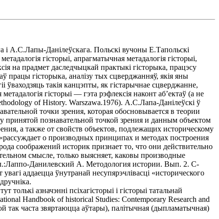
а i А.С.Лапы-Данiлеўскага. Польскi вучоны Е.Тапольскi
тадалогiя гiсторыi, апрагматычная метадалогiя гiсторыi,
ксiя на прадмет даследчыцкай практыкi гiсторыка, працэсу
аў працы гiсторыка, аналiзу тых сцверджанняў, якiя яны
i ўваходзяць такiя канцэпты, як гiстарычнае сцверджанне,
 метадалогiя гiсторыi — гэта рэфлексiя наконт аб’ектаў (а не
thodology of History. Warszawa.1976). А.С.Лапа-Данiлеўскi ў
знавательной точки зрения, которая обосновывается в теории
ду принятой познавательной точкой зрения и данным объектом
ения, а также от свойств объектов, подлежащих историческому
я «рассуждает о производных принципах и методах построения
 рода соображений историк признает то, что они действительно
дительном смысле, только выясняет, каковы производные
л.:Лаппо-Данилевский А. Методология истории. Вып. 2. С-
мат увагi аддаецца ўнутранай несупярэчлiвасцi «исторического
адручнiка.
 толькi азначэннi псiхагiсторыi i гiсторыi татальнай
onal Handbook of historical Studies: Contemporary Research and
кой так часта звяртаюцца аўтары), палiтычная (дыпламатычная)