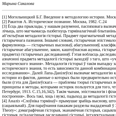
Марына Сакалова
[1]
Могильницкий Б.Г. Введение в методологию истории. Москв
[2]
Ракитов А. Историческое познание. Москва, 1982. С.24
[3]
Ёсць два прыклады, у нашым разуменнi, паспяховага вызначэ
лiчыць, што магчымасць пазбегнуць тэрмiналагiчнай блытанiны
аб’ектыўная метадалогiя гiсторыi. Прадмет прагматычнай метада
гiстарычнага пазнання. Iншымi словамi, гiстарычная эпiстэмало
фармулююць — гiстарычных высноваў, абагульненняў, класiфiка
гiстарычнае абагульненне, закон, каштоўнасная ацэнка, гiстарыч
прадмета) гiстарычных даследаванняў. Гэтая вобласць даследаван
азначэннi прадмета метадалогii гiсторыi зыходзiў з таго, што 
исторического знания». Метадалогiя гiсторыi ў такiм выпадку
исторического знания, то есть зависимости данной комбинации
исследованию». Далей Лапа-Данiлеўскi вызначае метадалогiю 
истории из фактов, данные о которых были предварительно ист
были (гэта для Данiлеўскага — праблемы тэорыi гiстарычных вед
принципы и методы, которыми историк пользуется для того, ч
Петербург, 1913. С.15,16,342). Такiм чынам, эпiстэмалогiя i фi
построения». Вось такi, хоць i вузкi, падыход да метадалогii гi
[4]
Аналiз «Слоўнiка тэрмiнаў» прымушае зрабiць выснову, што г
(сацыяльнай). Для параўнання пакажам раздзелы выдадзенай ў ЗША 
Theory»: дэмаграфiчная гiсторыя, эканамiчная гiсторыя, сацыял
гiсторыя, псiхалагiчныя даследаваннi гiсторыi, iнтэлектуальная 