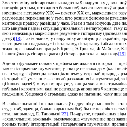
Змест тэрмiну «гiстарызм» выкладзены ў падручнiку даволi поўн
пагадзiцца з тым, што адно з больш поўных азна-чэнняў «прын
нямецкага гiстарызму ХIХ — пачатку ХХ ст., марксiсцкага разум
разумеецца перакананне ў тым, што розныя феномены рэчаiснасцi
кантэксце працэсу развiцця ў часе. Разам з тым iснуюць дзве па
што мiнулыя падзеi i сiтуацыi ўнiкальныя i непаўторныя, таму i
якой належыць i марксiсцкае разуменне гiстарызму (даследаван
дзеяў)
[18]
. Такiм чынам, у падручнiку аналiзуюцца скрайнiя, «
«гiстарычнага падыходу» i гiстарызму, гiстарызму i абсалютн
згадкi пра знакмiтыя працы Б.Крочэ, Э.Трольча, Ф.Майнэке, К.
i каштоўнасць гiстарысцкага цi гiстарыцыстскага падыходу
[19]
.
Адной з фундаментальных праблем метадалогii гiсторыi — праб
такое гiстарычнае тлумачэнне, у тэксце не знахо-дзiм (калi не
сваю чаргу, з’яўляецца «спасцiжэннем» унутранай прыроды рэа
гiсторыi: «Тлумачэнне — спосаб разважання i аргументацыi, якi
цi iншыя падзеi ў мiнулым; працэс, у канцы якога мы атрымлiв
поўным i карэктным, калi не разглядаць апошняга ў кантэксце 
гледжання. Хацелася б атрымаць адказ на пытанне, чаму яны а
Выклiкае пытаннi i прапанаваная ў падручнiку тыпалогiя гiста
студэнтаў, здаецца, больш карысным быў бы не пералiк з вельмi
гэта, напрыклад, Е. Тапольскi
[22]
. Па-другое, пералiчаныя вiды
«ахапляльнымi законамi», вызначаюцца «тлумачэнне праз закон
розных тыпаў iнтэрпрэтацый гiстарычнага тлумачэння, прапан