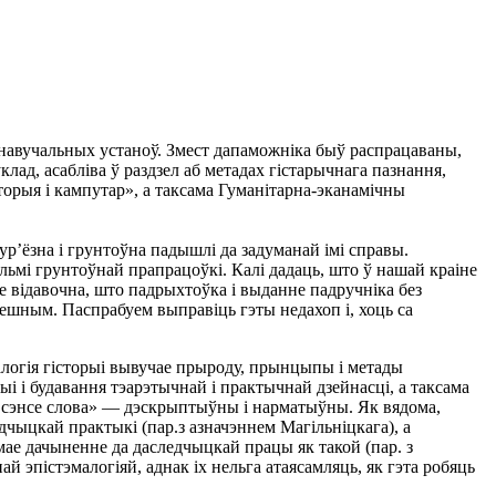
 навучальных устаноў. Змест дапаможнiка быў распрацаваны,
лад, асаблiва ў раздзел аб метадах гiстарычнага пазнання,
торыя i кампутар», а таксама Гуманiтарна-эканамiчны
ур’ёзна i грунтоўна падышлi да задуманай iмi справы.
льмi грунтоўнай прапрацоўкi. Калi дадаць, што ў нашай краiне
е вiдавочна, што падрыхтоўка i выданне падручнiка без
шным. Паспрабуем выправiць гэты недахоп i, хоць са
алогiя гiсторыi вывучае прыроду, прынцыпы i метады
ыi i будавання тэарэтычнай i практычнай дзейнасцi, а таксама
iм сэнсе слова» — дэскрыптыўны i нарматыўны. Як вядома,
дчыцкай практыкi (пар.з азначэннем Магiльнiцкага), а
ае дачыненне да даследчыцкай працы як такой (пар. з
ай эпiстэмалогiяй, аднак iх нельга атаясамляць, як гэта робяць