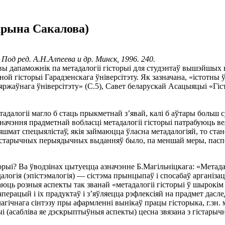
арына Сакалова)
од ред. А.Н.Алпеева и др. Минск, 1996. 240.
овы дапаможнiк па метадалогii гiсторыi для студэнтаў вышэйшых
 гiсторыi Гарадзенскага ўнiверсiтэту. Як зазначана, «iстотны ўк
яржаўнага ўнiверсiтэту» (С.5), Савет беларускай Асацыяцыi «Гiс
адалогii магло б стаць прыкметнай з’явай, калi б аўтары больш с
ачэння прадметнай вобласцi метадалогii гiсторыi патрабуюць ве
шмат спецыялiстаў, якiя займаюцца ўласна метадалогiяй, то стан
гiстарычных перыядычных выданняў было, па меншай меры, паспе
рыi? Ва ўводзiнах цытуецца азначэнне Б.Магiльнiцкага: «Метад
алогiя (эпiстэмалогiя) — сiстэма прынцыпаў i спосабаў арганiзац
ываюць розныя аспекты так званай «метадалогii гiсторыi ў шырок
ерацый i iх прадуктаў i з’яўляецца рэфлексiяй на прадмет дасле
чнага сiнтэзу пры афармленнi вынiкаў працы гiсторыка, г.зн. м
ыi (асаблiва яе дэскрыптыўныя аспекты) цесна звязана з гiстарычн