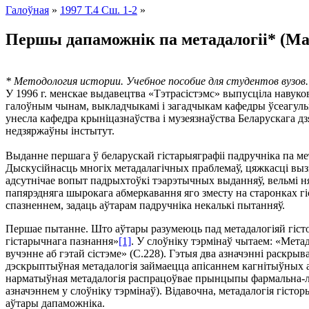
Галоўная
»
1997 Т.4 Сш. 1-2
»
Першы дапаможнiк па метадалогii* (М
* Методология истории. Учебное пособие для студентов вузов. П
У 1996 г. мeнскае выдавецтва «Тэтрасiстэмс» выпусцiла навук
галоўным чынам, выкладчыкамi i загадчыкам кафедры ўсеагульной
унесла кафедра крынiцазнаўства i музеязнаўства Беларускага дз
недзяржаўны iнстытут.
Выданне першага ў беларускай гiстарыяграфii падручнiка па мет
Дыскусiйнасць многiх метадалагiчных праблемаў, цяжкасцi вызн
адсутнiчае вопыт падрыхтоўкi тэарэтычных выданняў, вельмi ня
папярэдняга шырокага абмеркавання яго зместу на старонках 
спазненнем, задаць аўтарам падручнiка некалькi пытанняў.
Першае пытанне. Што аўтары разумеюць пад метадалогiяй гiсто
гiстарычнага пазнання»
[1]
. У слоўнiку тэрмiнаў чытаем: «Метад
вучэнне аб гэтай сiстэме» (С.228). Гэтыя два азначэннi раскр
дэскрыптыўная метадалогiя займаецца апiсаннем кагнiтыўных ап
нарматыўная метадалогiя распрацоўвае прынцыпы фармальна-лагi
азначэннем у слоўнiку тэрмiнаў). Вiдавочна, метадалогiя гiстор
аўтары дапаможнiка.