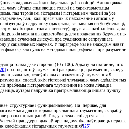
сноўныя складовыя — iндывiдуальнасць i развiццё. Аднак цяжка
ела, чаму аўтары спыняюцца толькi на характарыстыцы
ома, пад тэрмiнамi гiстарызм i гiстарыцызм часцей за ўсё
арычна», г.зн., калi прасачыць iх паходжанне i апiсаць у
аналiзуецца ў падручнiку (дактрына, заснаваная на ўпэўненасцi,
ў тэрмiнах iх прыватнага кантэксту), другая — пазiтывiсцкая, да
звiцця, якiя можна выкарыстоўваць для прадказання будучых па-
iчваюцца сучасныя дыскусii пра суаднясенне сапраўднага
оду ў сацыяльных навуках. У параграфе мы не знаходзiм нават
а фiласофская i ўласна метадалагiчная рэфлексiя пра разуменне
iцца толькi дзве старонкi (105-106). Адказу на пытанне, што
[20]
пра тое, што ў тлумачэннi раскрываецца разуменне, якое, у
канвенцыяльных, «слоўнiкавых» азначэнняў тлумачэння ў
разумення; спосаб, якiм гiсторыкi тлумачаць, чаму адбылiся тыя
алiз праблемы гiстарычнага тлумачэння не можа лiчыцца
е, здаецца, аўтары падручнiка прытрымлiваюцца iншага пункту
нае, структурнае i функцыянальнае). Па- першае, для
мага важнага для гiсторыка прычыннага тлумачэння, як зрабiў
ове розных прынцыпаў. Так, у залежнасцi ад сувязi з
ў» гэтай працэдуры, дык аўтары падручнiка паўтараюць пералiк
як класiфiкацыя гiстарычных тлумачэнняў
[25]
.