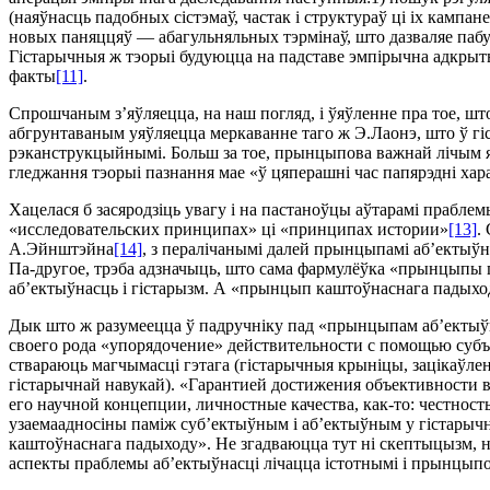
(наяўнасць падобных сiстэмаў, частак i структураў цi iх кампан
новых паняццяў — абагульняльных тэрмiнаў, што дазваляе пабу
Гiстарычныя ж тэорыi будуюцца на падставе эмпiрычна адкрытых
факты
[11]
.
Спрошчаным з’яўляецца, на наш погляд, i ўяўленне пра тое, шт
абгрунтаваным уяўляецца меркаванне таго ж Э.Лаонэ, што ў г
рэканструкцыйнымi. Больш за тое, прынцыпова важнай лiчым яго
гледжання тэорыi пазнання мае «ў цяперашнi час папярэднi хар
Хацелася б засяродзiць увагу i на пастаноўцы аўтарамi прабл
«исследовательских принципах» цi «принципах истории»
[13]
.
А.Эйнштэйна
[14]
, з пералiчанымi далей прынцыпамi аб’ектыўн
Па-другое, трэба адзначыць, што сама фармулёўка «прынцыпы гi
аб’ектыўнасць i гiстарызм. А «прынцып каштоўнаснага падыхо
Дык што ж разумеецца ў падручнiку пад «прынцыпам аб’ектыўнас
своего рода «упорядочение» действительности с помощью субъе
ствараюць магчымасцi гэтага (гiстарычныя крынiцы, зацiкаўлен
гiстарычнай навукай). «Гарантией достижения объективности 
его научной концепции, личностные качества, как-то: честность
узаемаадносiны памiж суб’ектыўным i аб’ектыўным у гiстарычн
каштоўнаснага падыходу». Не згадваюцца тут нi скептыцызм, нi 
аспекты праблемы аб’ектыўнасцi лiчацца iстотнымi i прынцып