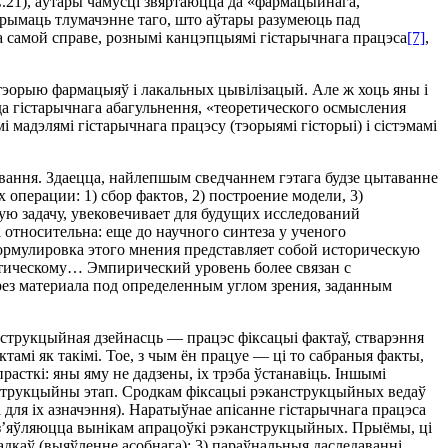
С.21), аўтары чамусцi звяртаюцца да «фармацыйнага,
 атрымаць тлумачэнне таго, што аўтары разумеюць пад
 самой справе, рознымi канцэпцыямi гiстарычнага працэса
[7]
,
эорыю фармацыяў i лакальных цывiлiзацый. Але ж хоць яны i
да гiстарычнага абагульнення, «теоретического осмысления
мадэлямi гiстарычнага працэсу (тэорыямi гiсторыi) i сiстэмамi
авання. Здаецца, найлепшым сведчаннем гэтага будзе цытаванне
операции: 1) сбор фактов, 2) построение модели, 3)
ую задачу, увековечивает для будущих исследований
 относительна: еще до научного синтеза у ученого
формулировка этого мнения представляет собой историческую
ретическому… Эмпирический уровень более связан с
рез материала под определенным углом зрения, заданным
нструкцыйная дзейнасць — працэс фiксацыi фактаў, стварэння
амi як такiмi. Тое, з чым ён працуе — цi то сабраныя факты,
прасткi: яны яму не дадзены, iх трэба ўстанавiць. Iншымi
анструкцыйны этап. Сродкам фiксацыi рэканструкцыйных ведаў
 для iх азначэння). Наратыўнае апiсанне гiстарычнага працэса
 з’яўляюцца вынiкам апрацоўкi рэканструкцыйных. Прыёмы, цi
дкаў (выяўленне асобнага); 3) параўнальныя даследаваннi