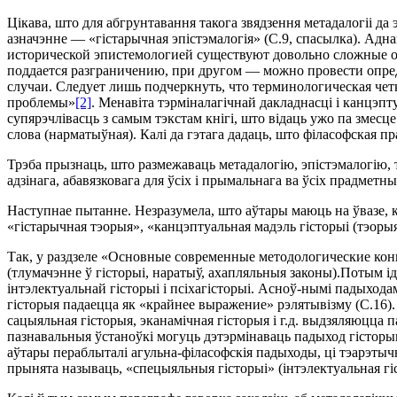
Цiкава, што для абгрунтавання такога звядзення метадалогii да
азначэнне — «гiстарычная эпiстэмалогiя» (С.9, спасылка). Адн
исторической эпистемологией существуют довольно сложные от
поддается разграничению, при другом — можно провести опре
случаи. Следует лишь подчеркнуть, что терминологическая че
проблемы»
[2]
. Менавiта тэрмiналагiчнай дакладнасцi i канцэпт
супярэчлiвасць з самым тэкстам кнiгi, што вiдаць ужо па змесце 
слова (нарматыўная). Калi да гэтага дадаць, што фiласофская пр
Трэба прызнаць, што размежаваць метадалогiю, эпiстэмалогiю,
адзiнага, абавязковага для ўсiх i прымальнага ва ўсiх прадме
Наступнае пытанне. Незразумела, што аўтары маюць на ўвазе, к
«гiстарычная тэорыя», «канцэптуальная мадэль гiсторыi (тэорыя
Так, у раздзеле «Основные современные методологические конц
(тлумачэнне ў гiсторыi, наратыў, ахапляльныя законы).Потым iд
iнтэлектуальнай гiсторыi i псiхагiсторыi. Асноў-нымi падыхода
гiсторыя падаецца як «крайнее выражение» рэлятывiзму (С.16).
сацыяльная гiсторыя, эканамiчная гiсторыя i г.д. выдзяляюцца
пазнавальныя ўстаноўкi могуць дэтэрмiнаваць падыход гiсторыка 
аўтары пераблыталi агульна-фiласофскiя падыходы, цi тэарэтычн
прынята называць, «спецыяльныя гiсторыi» (iнтэлектуальная гiс