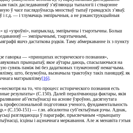
iкам такiх даследаванняў з’яўляюцца тыпалогii i стварэнне
ую ў часе паслядоўнасць мностваў тыпаў грамадскiх з’яваў.
 i г.д. — i тлумачаць эмпiрычныя, а не рэканструкцыйныя
i» цi «узроўнi», напрыклад, эмпiрычны i тэарэтычны. Больш
следаванняў — эмпiрычнымi, тэарэтычнымi,
графii яшчэ дастаткова рэдкiя. Таму абмеркаванне iх з пункту
iдзе гаворка — «принципах исторического познания»,
е навуковых прынцыпаў, якое аўтары даюць, спасылаючыся на
чную сувязь памiж iмi без дадатковых тлумачэнняў немагчыма.
лiзму, што, безумоўна, вызначыла трактоўку такiх паняццяў, як
ычнага матэрыялiзму
[16]
.
несмотря на то, что процесс исторического познания есть
ные результаты» (С.150). Далей пералiчваюцца фактары, якiя
траляванне аб’ектыўнасцi на аснове ўзроўню, дасягнутага
ень профессиональной подготовки ученого, фундаментальность
др.» (С.150-151) — г.зн. абсалютна суб’ектыўныя рэчы. Аднак,
амусьцi разглядаюцца ў параграфе, прысвечаным «прынцыпу
ыўнасцi, iсцiны i ацэначнага меркавання. Але ж менавiта гэтыя