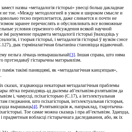
 замест назвы «метадалогiя гiсторыi» увесцi больш дакладнае
сiм не тое. «Между методологией в узком и широком смысле и
вольно тесно переплетается, даже сливается и почти не
измом заранее перечислять и обусловливать все возможные
ельные условия серьезного обсуждения всякой научной
 iмi разуменне прадмета метадалогii гiсторыi ўваходзiць у
логiя, i тэорыя гiсторыi, i метадалогiя гiсторыi ў вузкiм сэнсе
С.127), дык тэрмiналагiчная блытанiна становiцца вiдавочнай.
лему нельга лiчыць невырашальнай
[3]
. Iншая справа, што няма
што прэтэндаваў гiстарычны матэрыялiзм.
 памiж такiмi паняццямi, як «метадалагiчная канцэпцыя»,
.
iх сказах, згадваюцца некаторыя метадалагiчныя праблемы
ўтары лёгка пераходзяць ад дылемы аб’ектывiзм-рэлятывiзм да
iзм i, чамусцi, псiхагiсторыю (С.17), а iнтэлектуальная
там гледжання, што псiхагiсторыя, iнтэлектуальная гiсторыя,
кнуцца вырашыць
[4]
. Рэлятывiсцкiя ж, напрыклад, тэарэтычна-
хагiсторыi. Тое самае можна сказаць i пра аб’ектывiзм. Здаецца,
i прадметныя вобласцi гiстарычнага даследавання, або, як iх