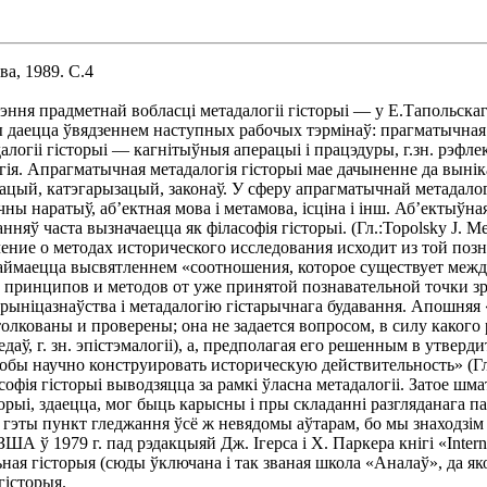
а, 1989. С.4
ння прадметнай вобласцi метадалогii гiсторыi — у Е.Тапольскаг
 даецца ўвядзеннем наступных рабочых тэрмiнаў: прагматычная ме
логii гiсторыi — кагнiтыўныя аперацыi i працэдуры, г.зн. рэфле
гiя. Апрагматычная метадалогiя гiсторыi мае дачыненне да вынiк
цый, катэгарызацый, законаў. У сферу апрагматычнай метадалогi
ны наратыў, аб’ектная мова i метамова, iсцiна i iнш. Аб’ектыўная
няў часта вызначаецца як фiласофiя гiсторыi. (Гл.:Topolsky J. Me
«учение о методах исторического исследования исходит из той по
 займаецца высвятленнем «соотношения, которое существует меж
 принципов и методов от уже принятой познавательной точки зр
крынiцазнаўства i метадалогiю гiстарычнага будавання. Апошня
олкованы и проверены; она не задается вопросом, в силу какого
аў, г. зн. эпiстэмалогii), а, предполагая его решенным в утвер
тобы научно конструировать историческую действительность» (Г
ласофiя гiсторыi выводзяцца за рамкi ўласна метадалогii. Затое ш
сторыi, здаецца, мог быць карысны i пры складаннi разгляданага п
эты пункт гледжання ўсё ж невядомы аўтарам, бо мы знаходзiм тут
ў 1979 г. пад рэдакцыяй Дж. Iгерса i Х. Паркера кнiгi «Internati
ьная гiсторыя (сюды ўключана i так званая школа «Аналаў», да я
гiсторыя.