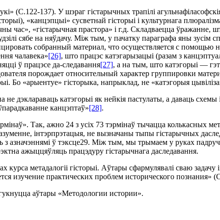
» (С.122-137). У шэраг гiстарычных трапiлi агульнафiласофскiя 
iсторыi), «канцэпцыi» сусветнай гiсторыi i культурнага плюралiзм
чны час», «гiстарычная прастора» i г.д. Складваецца ўражанне, ш
удзiлi сябе на няўдачу. Мiж тым, у пачатку параграфа яны зусiм 
цировать собранный материал, что осуществляется с помощью на
ення чалавека»
[26]
, што працэс катэгарызацыi (разам з канцэпту
няццi ў працэсе да-следавання
[27]
, а на тым, што катэгорыi — гэ
дователя порождает относительный характер группировки материа
ыi. Бо «арыентуе» гiсторыка, напрыклад, не «катэгорыя цывiлiза
 не дэклараваць катэгорыi як нейкiя пастулаты, а даваць схемы i
i ўпарадкаванне канцэптаў»
[28]
.
мiнаў». Так, ажно 24 з усiх 73 тэрмiнаў тычацца колькасных мет
 разуменне, iнтэрпрэтацыя, не вызначаны тыпы гiстарычных дасл
 з азначэннямi ў тэксце29. Мiж тым, мы трымаем у руках падручн
карэктна ажыццяўляць працэдуру гiстарычнага даследавання.
тах курса метадалогii гiсторыi. Аўтары сфармулявалi сваю задач
я изучение практических проблем исторического познания» (С.7).
адгукнуцца аўтары «Методологии истории».