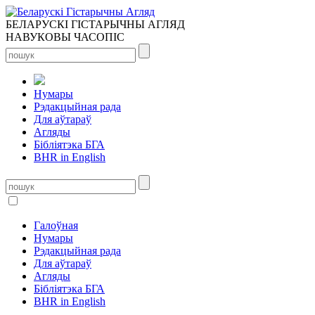
БЕЛАРУСКІ ГІСТАРЫЧНЫ АГЛЯД
НАВУКОВЫ ЧАСОПІС
Нумары
Рэдакцыйная рада
Для аўтараў
Агляды
Бібліятэка БГА
BHR in English
Галоўная
Нумары
Рэдакцыйная рада
Для аўтараў
Агляды
Бібліятэка БГА
BHR in English