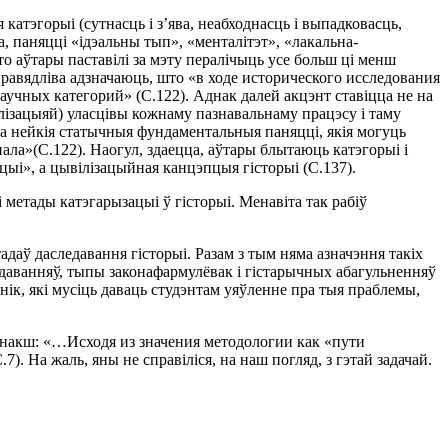
катэгорыi (сутнасць i з’ява, неабходнасць i выпадковасць,
а, паняццi «iдэальны тып», «менталiтэт», «лакальна-
то аўтары паставiлi за мэту пералiчыць усе больш цi менш
справядлiва адзначаюць, што «в ходе исторического исследования
учных категорий» (С.122). Аднак далей акцэнт ставiцца не на
алiзацыяй) уласцiвы кожнаму пазнавальнаму працэсу i таму
та нейкiя статычныя фундаментальныя паняццi, якiя могуць
ла»(С.122). Наогул, здаецца, аўтары блытаюць катэгорыi i
цыi», а цывiлiзацыйная канцэпцыя гiсторыi (С.137).
 метады катэгарызацыi ў гiсторыi. Менавiта так рабiў
адаў даследавання гiсторыi. Разам з тым няма азначэння такiх
едаванняў, тыпы законафармулёвак i гiстарычных абагульненняў
iк, якi мусiць даваць студэнтам уяўленне пра тыя праблемы,
у iнакш: «…Исходя из значения методологии как «пути
 На жаль, яны не справiлiся, на наш погляд, з гэтай задачай.