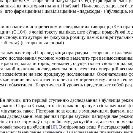
ых праблемах «гiстарычнай навукi краiн СНД ў цяперашнi час» (
ама звязаны некаторыя пытаннi i заўвагi. Па-першае, хацелася б
iць, што фармацыйны i цывiлiзацыйны «падыходы» з’яўляюцца, на
ни познания в историческом исследовании» гаворыцца ўжо пра т
» (С.104), з логiкi тэксту вынiкае, што аўтары прыраўнялi iх 
выснову, што аўтары не фiксуюць рознiцу памiж канцэптуальнымi 
 аб’ектаў (гiстарычныя тэорыi).
iстарычныя тэорыi i праводзяцца працэдуры гiстарычнага даслед
кого исследования условно можно выделить три взаимосвязанных 
 работы, когда историк, «наконец, осуществляет свою социальн
реальной практике последовательность всех этих операций весьма
ет воздействие на всю процедуру исследования. Окончательная 
еское знание нельзя отнести к чисто эмпирическому либо к тео
 и объективен. Теоретический уровень представляет собой раз
 Ён лiчыць, што першай ступенню даследавання з’яўляецца рэка
аннi. Справа ў тым, што гiсторык не працуе з гiстарычнымi факт
е мiнулае як такое. Гiсторык не звязаны з эмпiрычнымi фактамi на
ычным даследаваннi эмпiрычнай працы заўсёды папярэднiчае рэк
осiны гэтых тэрмiнаў па-ранейшаму дыскусiйныя, але тут не месца
умовай такога выяўлення
[10]
. Эмпiрычныя веды ў гiстарыяграфii
рнасцяў (выяўленне агульнага); 2) даследаванне прыватных выпа