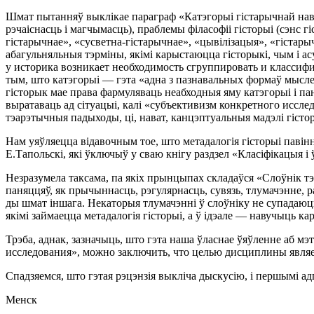
Шмат пытанняў выклiкае параграф «Катэгорыi гiстарычнай навукi
рэчаiснасць i магчымасць), праблемы фiласофii гiсторыi (сэнс г
гiстарычнае», «сусветна-гiстарычнае», «цывiлiзацыя», «гiстары
абагульняльныя тэрмiны, якiмi карыстаюцца гiсторыкi, чым i ас
у историка возникает необходимость сгруппировать и классифи
тым, што катэгорыi — гэта «адна з пазнавальных формаў мысл
гiсторык мае права фармуляваць неабходныя яму катэгорыi i па
выратаваць ад сiтуацыi, калi «субъективизм конкретного иссле
тэарэтычныя падыходы, цi, нават, канцэптуальныя мадэлi гiстор
Нам уяўляецца вiдавочным тое, што метадалогiя гiсторыi павiнна
Е.Тапольскi, якi ўключыў у сваю кнiгу раздзел «Класiфiкацыя 
Незразумела таксама, па якiх прынцыпах складаўся «Слоўнiк тэр
паняццяў, як прычыннасць, рэгулярнасць, сувязь, тлумачэнне,
ды шмат iншага. Некаторыя тлумачэннi ў слоўнiку не супадаюць
якiмi займаецца метадалогiя гiсторыi, а ў iдэале — навучыць 
Трэба, аднак, зазначыць, што гэта наша ўласнае ўяўленне аб мэ
исследования», можно заключить, что целью дисциплины являетс
Спадзяемся, што гэтая рэцэнзiя выклiча дыскусiю, i першымi 
Менск