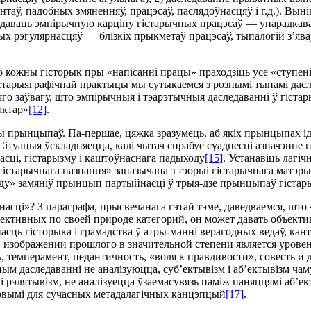
ентаў, падобных змяненняў, працэсаў, паслядоўнасцяў i г.д.). Вын
даваць эмпiрычную карцiну гiстарычных працэсаў — упарадкаван
 рэгулярнасцяў — блiзкiх прыкметаў працэсаў, тыпалогiй з’яваў
о кожны гiсторык пры «напiсаннi працы» праходзiць усе «ступен
iстарыяграфiчнай практыцы мы сутыкаемся з рознымi тыпамi да
 заўвагу, што эмпiрычныя i тэарэтычныя даследаваннi ў гiстарыя
актар»
[12]
.
емы прынцыпаў. Па-першае, цяжка зразумець, аб якiх прынцыпах 
 Сiтуацыя ўскладняецца, калi чытач спрабуе суаднесцi азначэнн
асцi, гiстарызму i каштоўнаснага падыходу
[15]
. Устанавiць лагi
старычнага пазнання» запазычана з тэорыi гiстарычнага матэрыя
ду» замянiў прынцып партыйнасцi ў трыя-дзе прынцыпаў гiстар
цi»? З параграфа, прысвечанага гэтай тэме, даведваемся, што «
ктивных по своей природе категорий, он может давать объектив
асць гiсторыка i грамадства ў атры-маннi верагодных ведаў, кан
в изображении прошлого в значительной степени является уров
, темперамент, педантичность, «воля к правдивости», совесть и 
ым даследаваннi не аналiзуюцца, суб’ектывiзм i аб’ектывiзм ч
рэлятывiзм, не аналiзуецца ўзаемасувязь памiж паняццямi аб’ект
овымi для сучасных метадалагiчных канцэпцый
[17]
.