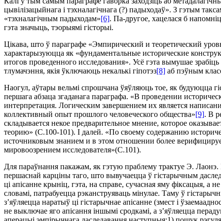
Калi ў тым самым параграфе гаворка заходзiць аб метадалагiчн
цывiлiзацыйнага i тэхналагiчнага (?) падыходаў». З гэтым такс
«тэхналагiчным падыходам»
[6]
. Па-другое, хацелася б напомн
гэта значыць, тэорыямi гiсторыi.
Цiкава, што ў параграфе «Эмпирический и теоретический уров
характарызуюцца як «фундаментальные исторические конструкции
итогов проведенного исследования». Усё гэта вымушае зрабiць 
тлумачэння, якiя ўключаюць некалькi гiпотэз
[8]
аб пэўным класе
Наогул, аўтары вельмi спрошчана ўяўляюць тое, як будуюцца г
першага абзаца згаданага параграфа. «В проведении историчес
интерпретация. Логическим завершением их является написание
коллективный опыт прошлого человеческого общества»
[9]
. В 
складывается некое предварительное мнение, которое оказыва
теорию» (С.100-101). I далей. «По своему содержанию историч
источниковым знанием и в этом отношении более верифицируем
мировоозрением исследователя»(С.101).
Для параўнання пакажам, як гэтую праблему трактуе Э. Лаонэ.
першаснай карцiны таго, што вывучаецца ў гiстарычным даследав
цi апiсанне крынiц, гэта, на справе, сучасная яму фiксацыя, а н
словамi, патрабуецца рэканструяваць мiнулае. Таму ў гiстар
з’яўляецца наратыў цi гiстарычнае апiсанне (змест i ўзаемаадн
не выключае яго апiсання iншымi сродкамi, а з’яўляецца перад
аперацыi эмпiрычнага даследавання наступныя:1) пошук рэгуля