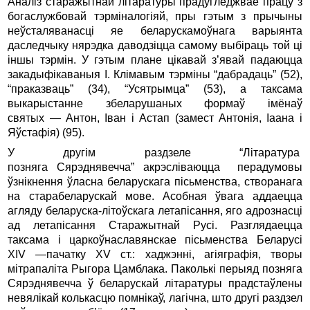
Аналіз старажытнай літаратуры прадугледжвае працу з
богаслужбовай тэрміналогіяй, пры гэтым з прычыны
неўсталяванасці яе беларускамоўнага варыянта
даследчыку нярэдка даводзіцца самому выбіраць той ці
іншы тэрмін. У гэтым плане цікавай з’явай падаюцца
закадыфікаваныя І. Клімавым тэрміны “дабрадаць” (52),
“праказваць” (34), “Усятрымца” (53), а таксама
выкарыстанне збеларушаных формаў імёнаў
святых — Антон, Іван і Астап (замест Антонія, Іаана і
Яўстафія) (95).
У другім раздзеле “Літаратура
позняга Сярэднявечча” акрэсліваюцца перадумовы
ўзнікнення ўласна беларускага пісьменства, створанага
на старабеларускай мове. Асобная ўвага аддаецца
агляду беларуска-літоўскага летапісання, яго адрознасці
ад летапісання Старажытнай Русі. Разглядаецца
таксама і царкоўнаславянскае пісьменства Беларусі
XIV —пачатку XV ст.: хаджэнні, агіяграфія, творы
мітрапаліта Рыгора Цамблака. Паколькі перыяд позняга
Сярэднявечча ў беларускай літаратуры прадстаўлены
невялікай колькасцю помнікаў, лагічна, што другі раздзел