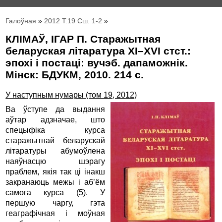
Галоўная
»
2012 Т.19 Сш. 1-2
»
КЛІМАЎ, ІГАР П. Старажытная
беларуская літаратура XI–XVI стст.:
эпохі і постаці: вучэб. дапаможнік.
Мінск: БДУКМ, 2010. 214 с.
У наступным нумары (том 19, 2012)
Ва ўступе да выдання
аўтар адзначае, што
спецыфіка курса
старажытнай беларускай
літаратуры абумоўлена
наяўнасцю шэрагу
праблем, якія так ці інакш
закранаюць межы і аб’ём
самога курса (5). У
першую чаргу, гэта
геаграфічная і моўная