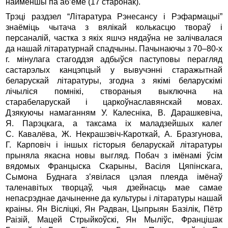
найменшы па аб’ёме (17 старонак).
Трэці раздзел “Літаратура Рэнесансу і Рэфармацыі”
знаёміць чытача з вялікай колькасцю твораў і
персаналій, частка з якіх яшчэ нядаўна не залічвалася
да нашай літаратурнай спадчыны. Пачынаючы з 70–80-х
г. мінулага стагоддзя адбыўся паступовы перагляд
састарэлых канцэпцый у вывучэнні старажытнай
беларускай літаратуры, згодна з якімі беларускімі
лічыліся помнікі, створаныя выключна на
старабеларускай і царкоўнаславянскай мовах.
Дзякуючы намаганням У. Калесніка, В. Дарашкевіча,
Я. Парэцкага, а таксама іх маладзейшых калег
С. Кавалёва, Ж. Некрашэвіч-Кароткай, А. Бразгунова,
Г. Карповіч і іншых гісторыя беларускай літаратуры
прыняла якасна новы выгляд. Побач з імёнамі ўсім
вядомых Францыска Скарыны, Васіля Цяпінскага,
Сымона Буднага з’явілася цэлая плеяда імёнаў
таленавітых творцаў, чыя дзейнасць мае самае
непасрэднае дачыненне да культуры і літаратуры нашай
краіны. Ян Вісліцкі, Ян Радван, Цыпрыян Базілік, Пётр
Раізій, Мацей Стрыйкоўскі, Ян Мыліўс, Францішак