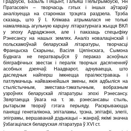
Градоўскі, Базыль Гіяцынт, Гальяш Пельгрымоўскі, Ян
Пратасовіч – творчасць гэтых і іншых аўтараў
аналізуецца на старонках трэцяга раздзела. Трэба
сказаць, што ў І. Клімава атрымалася не толькі
намаляваць агульную карціну літаратурнага жыцця ВКЛ
у эпоху Адраджэння, але і паказаць спецыфіку
Рэнесансу на нашых землях. Аналіз новалацінскай і
польскамоўнай беларускай літаратуры, творчасці
Францыска Скарыны, Васіля Цяпінскага, Сымона
Буднага не ператварыўся ў пераказ асноўных
біяграфічных звестак і пералік творчых дасягненняў
асобных дзеячаў. Наадварот, адчуваецца, што
даследчык найперш імкнецца праілюстраваць і
патлумачыць найважнейшыя змены, якія адбыліся на
стылістычным, зместава-тэматычным, вобразным
узроўнях беларускай літаратуры эпохі Рэнесансу.
Звяртаецца ўвага на т. зв. рэнесансавы стыль,
рытарызм твораў гэтага перыяду. Раскрываюцца
паняцці генеталікона, эпіталамы, трэна, эпітафіі, элегіі,
эпіграмы, вершаванай дэдыкацыі – жанраў, якімі значна
ўзбагацілася беларуская літаратура ў XVI ст.