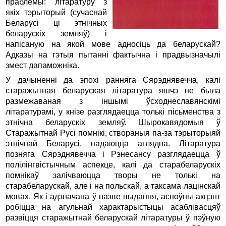
праблемы: літаратуру з
якіх тэрыторый (сучаснай
Беларусі ці этнічных
беларускіх земляў) і
напісаную на якой мове адносіць да беларускай?
Адказы на гэтыя пытанні фактычна і прадвызначылі
змест дапаможніка.
У дачыненні да эпохі ранняга Сярэднявечча, калі
старажытная беларуская літаратура яшчэ не была
размежаваная з іншымі ўсходнеславянскімі
літаратурамі, у кнізе разглядаецца толькі пісьменства з
этнічна беларускіх земляў. Шырокавядомыя ў
Старажытнай Русі помнікі, створаныя па-за тэрыторыяй
этнічнай Беларусі, падаюцца аглядна. Літаратура
позняга Сярэднявечча і Рэнесансу разглядаецца ў
полілінгвістычным аспекце, калі да старабеларускіх
помнікаў залічваюцца творы не толькі на
старабеларускай, але і на польскай, а таксама лацінскай
мовах. Як і адзначана ў назве выдання, асноўны акцэнт
робіцца на агульнай характарыстыцы асаблівасцяў
развіцця старажытнай беларускай літаратуры ў пэўную