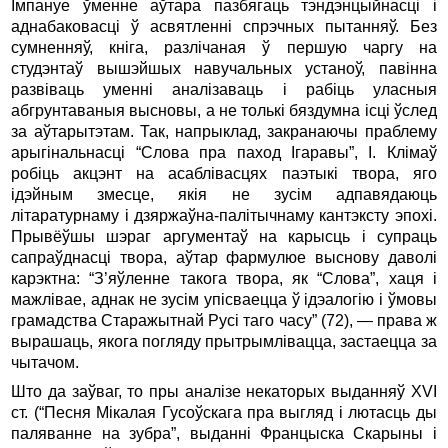
Імпануе ўменне аўтара пазбягаць тэндэнцыйнасці і
аднабаковасці ў асвятленні спрэчных пытанняў. Без
су
мненняў, кніга, разлічаная ў першую чаргу на
студэнтаў вышэйшых навучальных устаноў, павінна
развіваць уменні аналізаваць і рабіць уласныя
абгрунтаваныя высновы, а не толькі бяздумна ісці ўслед
за аўтарытэтам. Так, напрыклад, закранаючы праблему
арыгінальнасці “Слова пра паход Ігаравы”, І. Клімаў
робіць акцэнт на асаблівасцях паэтыкі твора, яго
ідэйным змесце, якія не зусім адпавядаюць
літаратурнаму і дзяржаўна-палітычнаму кантэксту эпохі.
Прывёўшы шэраг аргументаў на карысць і супраць
сапраўднасці твора, аўтар фармулюе выснову даволі
карэктна: “З’яўленне такога твора, як “Слова”, хаця і
мажлівае, аднак не зусім упісваецца ў ідэалогію і ўмовы
грамадства Старажытнай Русі таго часу” (72), — права ж
вырашаць, якога погляду прытрымлівацца, застаецца за
чытачом.
Што да заўваг, то пры аналізе некаторых выданняў XVI
ст. (“Песня Мікалая Гусоўскага пра выгляд і лютасць ды
паляванне на зубра”, выданні Францыска Скарыны і