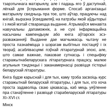
тэарэтычнага матэрыялу, але і падаць яго ў даступнай,
лёгкай для ўспрымання форме. Спосаб арганізацыі
матэрыялу сведчыць пра тое, што аўтар, працуючы над
кнігай, выразна ўсведамляў, на патрэбы якой аўдыторыі
і з якой мэтай ствараецца выданне. Атрымаўся менавіта
навучальны дапаможнік, а не сухі інфармацыйна
насычаны кампендыум або кніга аўтарскіх эсэ-
разважанняў. Выданне дае магчымасць чытачу не
проста пазнаёміцца з шэрагам выбітных постацяў і іх
твораў, асаблівасцямі пэўнай літаратурнай эпохі, але,
што самае важнае, паказвае сутнасць і спецыфіку
старажытнабеларускага літаратурнага працэсу, малюе
агульныя тэндэнцыі і заканамернасці развіцця гісторыі
беларускай літаратуры.
Кніга будзе карыснай і для тых, каму трэба засвоіць курс
старажытнай беларускай літаратуры, і для тых, хто хоча
проста задаволіць сваю цікавасць, каб мець уяўленне
пра станаўленне і развіццё старабеларускай літаратуры
XI–XVI ст.
Мінск