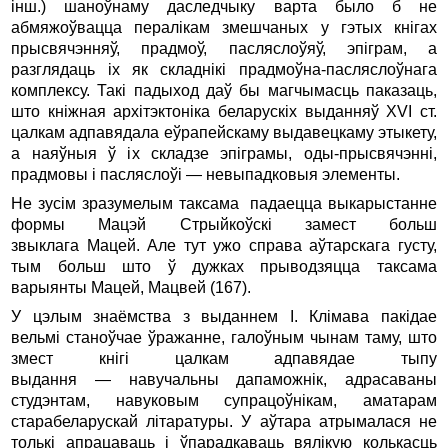
інш.) шаноўнаму даследчыку варта было б не
абмяжоўвацца пералікам змешчаных у гэтых кнігах
прысвячэнняў, прадмоў, пасляслоўяў, эпіграм, а
разглядаць іх як складнікі прадмоўна-пасляслоўнага
комплексу. Такі падыход даў бы магчымасць паказаць,
што кніжная архітэктоніка беларускіх выданняў XVI ст.
цалкам адпавядала еўрапейскаму выдавецкаму этыкету,
а наяўныя ў іх складзе эпіграмы, оды-прысвячэнні,
прадмовы і пасляслоўі — невыпадковыя элементы.
Не зусім зразумелым таксама падаецца выкарыстанне
формы Мацэй Стрыйкоўскі замест больш
звыклага Мацей. Але тут ужо справа аўтарскага густу,
тым больш што ў дужках прыводзяцца таксама
варыянты Мацей, Мацвей (167).
У цэлым знаёмства з выданнем І. Клімава пакідае
вельмі станоўчае ўражанне, галоўным чынам таму, што
змест кнігі цалкам адпавядае тыпу
выдання — навучальны дапаможнік, адрасаваны
студэнтам, навуковым супрацоўнікам, аматарам
старабеларускай літаратуры. У аўтара атрымалася не
толькі апрацаваць і ўпарадкаваць вялікую колькасць