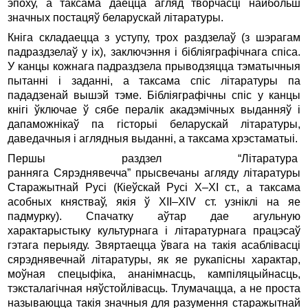
эпоху, а таксама даецца агляд творчасці найбольш
значных постацяў беларускай літаратуры.
Кніга складаецца з уступу, трох раздзелаў (з шэрагам
падраздзелаў у іх), заключэння і бібліяграфічнага спіса.
У канцы кожнага падраздзела прыводзяцца тэматычныя
пытанні і заданні, а таксама спіс літаратуры па
пададзенай вышэй тэме. Бібліяграфічны спіс у канцы
кнігі ўключае ў сябе пералік акадэмічных выданняў і
дапаможнікаў па гісторыі беларускай літаратуры,
даведачныя і аглядныя выданні, а таксама хрэстаматыі.
Першы раздзел “Літаратура
ранняга Сярэднявечча” прысвечаны агляду літаратуры
Старажытнай Русі (Кіеўскай Русі X–XI ст., а таксама
асобных княстваў, якія ў XII–XIV ст. узніклі на яе
падмурку). Спачатку аўтар дае агульную
характарыстыку культурнага і літаратурнага працэсаў
гэтага перыяду. Звяртаецца ўвага на такія асаблівасці
сярэднявечнай літаратуры, як яе рукапісны характар,
моўная спецыфіка, ананімнасць, кампіляцыйнасць,
тэксталагічная няўстойлівасць. Тлумачацца, а не проста
называюцца такія значныя для разумення старажытнай