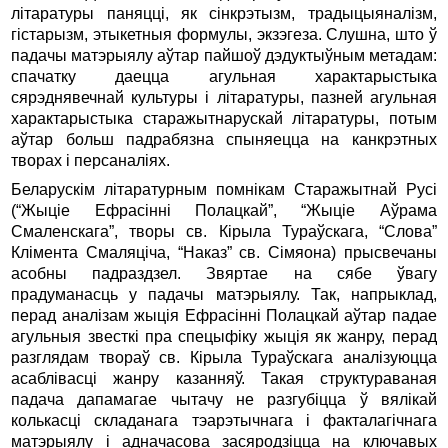
літаратуры паняцці, як сінкрэтызм, традыцыяналізм,
гістарызм, этыкетныя формулы, экзэгеза. Слушна, што ў
падачы матэрыялу аўтар пайшоў дэдуктыўным метадам:
спачатку даецца агульная характарыстыка
сярэднявечнай культуры і літаратуры, пазней агульная
характарыстыка старажытнарускай літаратуры, потым
аўтар больш падрабязна спыняецца на канкрэтных
творах і персаналіях.
Беларускім літаратурным помнікам Старажытнай Русі
(“Жыціе Ефрасінні Полацкай”, “Жыціе Аўрама
Смаленскага”, творы св. Кірыла Тураўскага, “Слова”
Клімента Смаляціча, “Наказ” св. Сімяона) прысвечаны
асобны падраздзел. Звяртае на сябе ўвагу
прадуманасць у падачы матэрыялу. Так, напрыклад,
перад аналізам жыція Ефрасінні Полацкай аўтар падае
агульныя звесткі пра спецыфіку жыція як жанру, перад
разглядам твораў св. Кірыла Тураўскага аналізуюцца
асаблівасці жанру казанняў. Такая структураваная
падача дапамагае чытачу не разгубіцца ў вялікай
колькасці складанага тэарэтычнага і факталагічнага
матэрыялу і адначасова засяродзіцца на ключавых