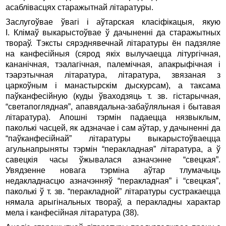
асаблівасцях старажытнай літаратуры.
Заслугоўвае ўвагі і аўтарская класіфікацыя, якую
І. Клімаў выкарыстоўвае ў дачыненні да старажытных
твораў. Тэксты сярэднявечнай літаратуры ён падзяляе
на канфесійныя (сярод якіх вылучаецца літургічная,
кананічная, тэалагічная, палемічная, апакрыфічная і
тэарэтычная літаратура, літаратура, звязаная з
царкоўным і манастырскім дыскурсам), а таксама
паўканфесійную (куды ўваходзяць т. зв. гістарычная,
“светапоглядная”, апавядальна-забаўляльная і бытавая
літаратура). Апошні тэрмін падаецца нязвыклым,
паколькі часцей, як адзначае і сам аўтар, у дачыненні да
“паўканфесійнай” літаратуры выкарыстоўваецца
агульнапрыняты тэрмін “перакладная” літаратура, а ў
савецкія часы ўжывалася азначэнне “свецкая”.
Увядзенне новага тэрміна аўтар тлумачыць
недакладнасцю азначэнняў “перакладная” і “свецкая”,
паколькі ў т. зв. “перакладной” літаратуры сустракаецца
нямала арыгінальных твораў, а перакладны характар
мела і канфесійная літаратура (38).