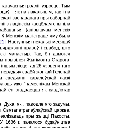
тагачасныя рэаліі, узросце. Тым
цаў – як на лакальным, так і на
некалі заснаванага пры саборнай
іі з лацінскім касцёлам спыніла
рабаваныя (апірышчам менскіх
 ў Менскім магістраце яму была
21]
. Наступныя некалькі месяцаў
вярджэнні правоў і свабод, што
нскі манастыр. Так, ён дамогся
нем прывілея Жыгімонта Старога,
У іншым лісце, ад 26 чэрвеня таго
яў перадачу сваёй жонкай Геленай
 сведчанні каралеўскай ласкі
ваюць ужо “намеснікам Менскай
цаў ён згадваецца як каад’ютар
Духа, які, паводле яго задумы,
ы Святапетрапаўлаўскай царкве,
 рэалізаваць пры жыцці Пакосты,
У 1636 г. пачалося будаўніцтва