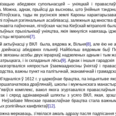
лізацыю абедзвюх супольнасцей – уніяцкай і правасла
а. Можна, аднак, прыйсці да высновы, што ўнійныя тэндэнц
 Літоўскага, тады як русінскія землі Кароны характарыза
ылі пэўныя рэгіянальныя асаблівасці, залежныя ад мноства
навіта паўночная, літоўская частка Кіеўскай мітраполіі был
ыўных прыхільнікаў уніяцтва, якія імкнуліся навязаць ідэ
стцы мітраполіі
[7]
.
й актыўнасці у ВКЛ была, вядома ж, Вільня
[8]
, але ёю не 
я дзейнасці абедзвюх плыняў. Найбольш вядомым быў По
былі звязаны асобы двух іерархаў, надзеленых адным і тым ж
атрыцкага, і іх складаныя лёсы
[9]
. Аднак і іншыя гарадскія
разгортваліся няпростыя ўзаемаадносіны ўніятаў і прав
одства, важны пункт на палітычнай, эканамічнай і грамадск
’ядналіся ў 1612 г. у царкоўнае брацтва, па ініцыятыве як
першапачаткова драўлянай), школы і мужчынскага манастыр
 з’явіўся комплекс, вакол якога згуртаваліся праваслаўныя
ак і сярод адзінавернай шляхты з усяго ВКЛ, якая, зрэш
. Неўзабаве Менскае праваслаўнае брацтва стала важным 
ых рэлігійных канфліктаў
[12]
.
ожна меркаваць, з’явілася амаль адразу пасля падпісання 