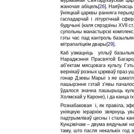
мураванай Святадухаўскай царк
жаночая абіцель
[26]
. Наяўнасць
ўніяцкай царквы ранняга перыяд
гаспадарчай і літургічнай сфер
будучыні (каля сярэдзіны XVII с
супольны манастырскі комплекс
гэты час пад кантроль базылья
мітрапаліцкім двары
[29]
.
Каб узмацніць уплыў базыльян
Нараджэння Прасвятой Багарод
аб’ектам мясцовага культу. Гэ
вернікаў розных цэркваў праз у
гонар Дзевы Марыі з яе шматлі
пашырэнне гэтай з’явы пачалося
ўдалося значна пашырыць куль
Холмскай у Кароне), і да канца 
Рознабаковая і, як правіла, эф
уніяцкую іерархію звярнуць у
падтрымліваў цесны і сталы кант
Кунцэвічам – двума вядучымі на 
таму, што пасля некалькіх год