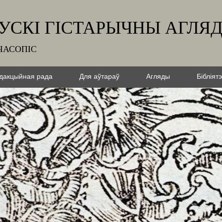
УСКІ ГІСТАРЫЧНЫ АГЛЯ
ЧАСОПІС
дакцыйная рада
Для аўтараў
Агляды
Бібліят