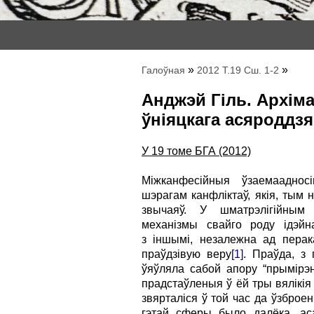
»
»
Галоўная
2012 Т.19 Сш. 1-2
Анджэй Гіль. Архім
ўніяцкага асяроддзя 
У 19 томе БГА (2012)
Міжканфесійныя ўзаемаадносін
шэрагам канфліктаў, якія, тым 
звычаяў. У шматрэлігійны
механізмы свайго роду ідэйн
з іншымі, незалежна ад перак
праўдзівую веру
[1]
. Праўда, з 
ўяўляла сабой апору “прымірэ
прадстаўленыя ў ёй тры вялікія
звярталіся ў той час да ўзброе
гэтай сферы было далёка, ас