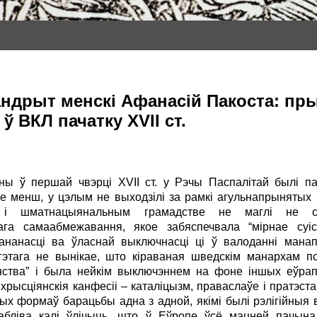
андрыт менскі Афанасій Пакоста: пр
ў ВКЛ пачатку XVII ст.
ы ў першай чвэрці XVII ст. у Рэчы Паспалітай былі п
не менш, у цэлым не выходзілі за рамкі агульнапрынятых
м і шматнацыянальным грамадстве не маглі не ск
ага самаабмежавання, якое забяспечвала “мірнае суіс
ананасці ва ўласнай выключнасці ці ў валоданні манап
гэтага не вынікае, што кіраваная шведскім манархам по
нства” і была нейкім выключэннем на фоне іншых еўрап
 хрысціянскія канфесіі – каталіцызм, праваслаўе і пратэс
ных формаў барацьбы адна з адной, якімі былі рэлігійныя в
абліва калі ўлічыць, што ў Еўропе ўсё мацней пачына