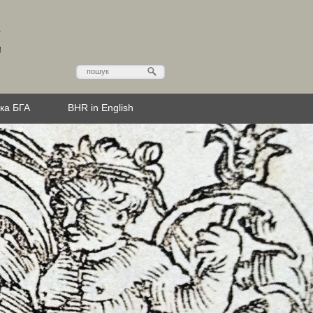
Д
эка БГА
BHR in English