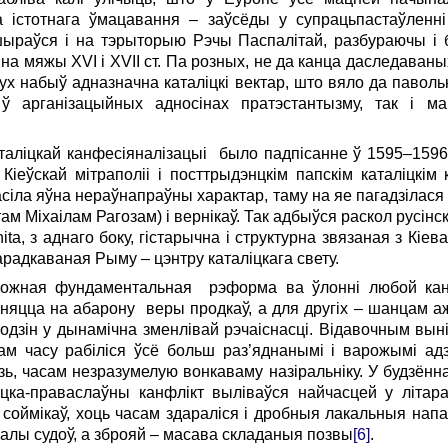
да істотнага ўмацавання – заўсёды у супрацьпастаўлен
шыраўся і на тэрыторыю Рэчы Паспалітай, разбураючы і бе
 на мяжы XVI і XVII ст. Па розных, не да канца даследаван
ух набыў адназначна каталіцкі вектар, што вяло да павол
ў арганізацыйных адносінах пратэстантызму, так і м
аліцкай канфесіяналізацыі было падпісанне ў 1595–1596 г
іеўскай мітраполіі і посттрыдэнцкім папскім каталіцкім 
асіла яўна нераўнапраўны характар, таму на яе пагадзілася 
там Міхаілам Рагозам) і вернікаў. Так адбыўся раскол русінс
ta, з аднаго боку, гістарычна і структурна звязаная з Кіев
радкаваная Рыму – цэнтру каталіцкага свету.
 кожная фундаментальная рэформа ва ўлонні любой кан
зняцца на абарону веры продкаў, а для другіх – шанцам 
зін у дынамічна зменлівай рэчаіснасці. Відавочным вынік
гам часу рабіліся ўсё больш раз’яднанымі і варожымі адз
зь, часам незразумелую вонкаваму назіральніку. У будзён
яцка-праваслаўны канфлікт выліваўся найчасцей у літар
оймікаў, хоць часам здараліся і дробныя лакальныя напады
залы судоў, а зброяй – масава складаныя позвы
[6]
.