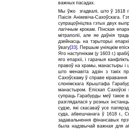
важных пасадах.
Мы ўжо згадвалі, што ў 1618 г
Паісія Анікевіча-Сахоўскага. Г
супрацоўніцтва гэтых двух выпр
лагічным крокам. Пінская епарх
мітраполіі, але яе даўнія трад
дзейнасць на тэрыторыі епарх
ўвагу
[33]
. Першым уніяцкім епіск
Яго наступнікам (у 1603 г.) зра
яго епархіі, і гарачыя канфлік
правоў на храмы, манастыры і ц
што менавіта адзін з такіх п
Сахоўскаму ў справе кіравання 
слонімскага Крыштафа Гарабур
манастыром. Епіскап Сахоўскі 
супраць Гарабурды меў такое ва
разглядалася у розных інстанцы
судзе, які скасаваў усе папяр
суда, абвешчанага ў 1618 г.,
задавальнення фінансавых прэ
была надзвычай важная для або