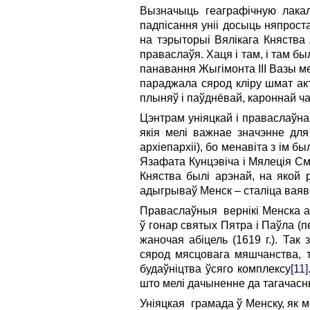
Вызначыць геаграфічную лака
падпісання уніі досыць няпрост
на тэрыторыі Вялікага Княства
праваслаўя. Хаця і там, і там б
панавання Жыгімонта III Вазы ме
параджала сярод кліру шмат акт
плыняў і паўднёвай, кароннай ча
Цэнтрам уніяцкай і праваслаўна
якія мелі важнае значэнне дл
архіепархіі), бо менавіта з ім 
Язафата Кунцэвіча і Мялеція См
Княства былі арэнай, на якой 
адыгрываў Менск – сталіца ваяв
Праваслаўныя вернікі Менска аб
ў гонар святых Пятра і Паўла (
жаночая абіцель (1619 г.). Так
сярод мясцовага мяшчанства, т
будаўніцтва ўсяго комплексу
[11]
што мелі дачыненне да тагачасн
Уніяцкая грамада ў Менску, як м