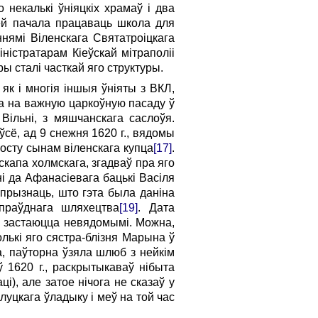
 некалькі ўніяцкіх храмаў і два
ей пачала працаваць школа для
нямі Віленскага Святатроіцкага
ністратарам Кіеўскай мітраполіі
ры сталі часткай яго структуры.
, як і многія іншыя ўніяты з ВКЛ,
на на важную царкоўную пасаду ў
 Вільні, з мяшчанскага саслоўя.
сё, ад 9 снежня 1620 г., вядомы
осту сынам віленскага купца
[17]
.
іскапа холмскага, згадваў пра яго
ні да Афанасіевага бацькі Васіля
 прызнаць, што гэта была даніна
апраўднага шляхецтва
[19]
. Дата
ль застаюцца невядомымі. Можна,
олькі яго сястра-блізня Марына ў
а, паўторна ўзяла шлюб з нейкім
ў 1620 г., раскрытыкаваў нібыта
і), але затое нічога не сказаў у
уцкага ўладыку і меў на той час