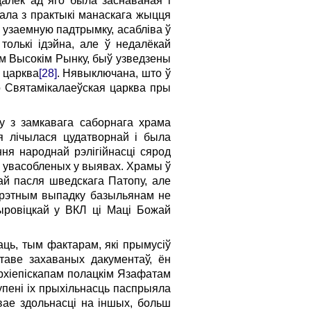
далёк ад яго была заснаваная і
ала з практыкі манаскага жыцця
 узаемную падтрымку, асабліва ў
олькі ідэйна, але ў недалёкай
ным Высокім Рынку, быў узведзены
 царква
[28]
. Нявыключана, што ў
о Святамікалаеўская царква пры
у з замкавага саборнага храма
я лічылася цудатворнай і была
ня народнай рэлігійнасці сярод
, увасобленых у выявах. Храмы ў
ай пасля шведскага Патопу, але
рэтным выпадку базыльянам не
ыровіцкай у ВКЛ ці Маці Божай
аць, тым фактарам, які прымусіў
таве захаваных дакументаў, ён
 архіепіскапам полацкім Язафатам
упені іх прыхільнасць паспрыяла
вае здольнасці на іншых, больш