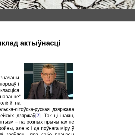
ыклад актыўнасці
азначаны
 нормаў і
ласціся
наванне”
оліяй на
льска-літоўска-руская дзяржава
ейскіх дзяржаў
[2]
. Так ці інакш,
тантызм – па розных прычынах не
ойны, але ж і да поўнага міру ў
лі заяўляць пра сабе працэсы