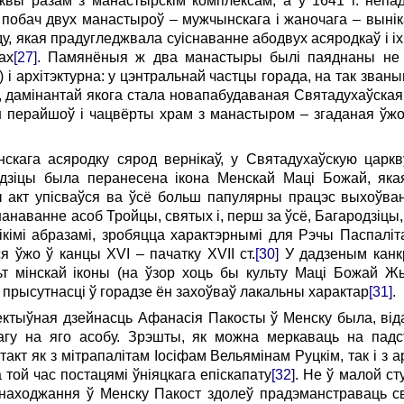
вы разам з манастырскім комплексам, а ў 1641 г. непа
 побач двух манастыроў – мужчынскага і жаночага – вынік
у, якая прадугледжвала суіснаванне абодвух асяродкаў і іх
ах
[27]
. Памянёныя ж два манастыры былі паяднаны не т
т.) і архітэктурна: у цэнтральнай частцы горада, на так зва
, дамінантай якога стала новапабудаваная Святадухаўская
н перайшоў і чацвёрты храм з манастыром – згаданая ўж
скага асяродку сярод вернікаў, у Святадухаўскую царкв
зіцы была перанесена ікона Менскай Маці Божай, яка
ты акт упісваўся ва ўсё больш папулярны працэс выхоўван
шанаванне асоб Тройцы, святых і, перш за ўсё, Багародзіцы
кімі абразамі, зробяцца характэрнымі для Рэчы Паспаліт
 ўжо ў канцы XVI – пачатку XVII ст.
[30]
У дадзеным канк
т мінскай іконы (на ўзор хоць бы культу Маці Божай Ж
іх прысутнасці ў горадзе ён захоўваў лакальны характар
[31]
.
ектыўная дзейнасць Афанасія Пакосты ў Менску была, від
вагу на яго асобу. Зрэшты, як можна меркаваць на падс
акт як з мітрапалітам Іосіфам Вельямінам Руцкім, так і з
той час постацямі ўніяцкага епіскапату
[32]
. Не ў малой ст
 знаходжання ў Менску Пакост здолеў прадэманстраваць с