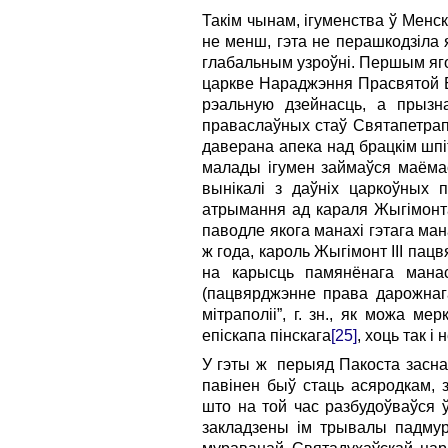
Такім чынам, ігуменства ў Менс
не менш, гэта не перашкодзіла 
глабальным узроўні. Першым яго
царкве Нараджэння Прасвятой Ба
рэальную дзейнасць, а прызн
праваслаўных стаў Святапетрап
даверана апека над брацкім шпі
малады ігумен займаўся маёмас
вынікалі з даўніх царкоўных п
атрымання ад караля Жыгімонта 
паводле якога манахі гэтага ма
ж года, кароль Жыгімонт III пац
на карысць памянёнага манас
(пацвярджэнне права дарожнаг
мітраполіі”, г. зн., як можа м
епіскапа пінскага
[25]
, хоць так і
У гэты ж перыяд Пакоста засна
павінен быў стаць асяродкам, 
што на той час разбудоўваўся ў
закладзены ім трывалы падмура