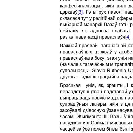
канфесіяналізацыі, якія вялі 
цэркваў
[3]
. Гэты рух паволі па
склалася тут у рэлігійнай сферы
выбарнай манархіі Вазаў гэты р
пейзажу як адносна слабага 
разгалінаванасці праваслаўя
[4]
.
Важнай праявай тагачаснай кат
праваслаўных цэркваў у асобе К
праваслаўнага боку гэтая унія н
(на чале з тагачасным мітрапалі
супольнасць –Slavia-Ruthenia Uni
другога – адміністрацыйна падпа
Брэсцкая унія, як, зрэшты, і
вераадступніцтва і падставай у
выпрацаваць новую мадэль павод
супраціўныя лагеры, якія з ця
захоўвалі дзівосную ўзаемасувя
часамі Жыгімонта III Вазы ўні
пасяджэннях Сойма і мясцовых с
часцей за ўсё полем бітвы былі 