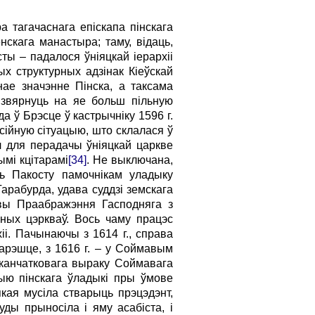
 тагачаснага епіскапа пінскага
нскага манастыра; таму, відаць,
ты – падалося ўніяцкай іерархіі
ых структурных адзінак Кіеўскай
чнае значэнне Пінска, а таксама
 звярнуць на яе больш пільную
да ў Брэсце ў кастрычніку 1596 г.
есійную сітуацыю, што склалася ў
іл для перадачы ўніяцкай царкве
ымі кцітарамі
[34]
. Не выключана,
ць Пакосту памочнікам уладыку
арабурда, удава суддзі земскага
квы Праабражэння Гасподняга з
ўных цэркваў. Вось чаму працэс
іі. Пачынаючы з 1614 г., справа
нарэшце, з 1616 г. – у Соймавым
 канчатковага выраку Соймавага
ыю пінскага ўладыкі пры ўмове
якая мусіла стварыць прэцэдэнт,
ды прыносіла і яму асабіста, і