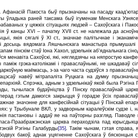
. Афанасій Пакоста быў прызначаны на пасаду каад’ютара
эты ўладыка раней таксама быў ігуменам Менскага Узнясе
абаваных у цяжкіх сітуацыях людзей – Сахоўскага і Пакос
ія ў канцы XVI – пачатку XVII ст. не належала да асноўн
ыцыі, якія сягалі ў XI ст., значнае палітычнае і эканамі
іі досыць вядомага Ляшчынскага манастыра прымушалі
апам пінскім стаў Іона Хахол, удзельнік аб’яднальнага сіно
біўся менавіта Сахоўскі, які, нягледзячы на няпростую канф
ты паміж грэка-католікамі і праваслаўнымі, не шкадаваў с
аркоўную маёмасць, з-за чаго часта судзіўся з праваслаўн
рацэсаў навёў мітрапаліта Руцкага на думку прызначы
епархіяй. Спрэчка, адным з удзельнікаў якой была Рэгіна Г
ды, тычылася будаўніцтва ў Пінску праваслаўнай цар
перад гэтым дамогся закрыцця ў горадзе ўсіх правасла
жнае значэнне для канфесійнай сітуацыі ў Пінскай епарх
ях: у Трыбунале ВКЛ, у задворным каралеўскім судзе і, 
эднія пастановы і аддаў яе на паўторны разгляд. Паводле
 Спаса-Праабражэнская царква пераходзіла пад юрысдыкц
тэнзій Рэгіны Галабурды
[35]
. Такім чынам, гэтая справа, 
двух бакоў, аднак уцягненне Сахоўскага ў бясконцыя су