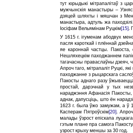
тут юрыдыкі мітрапалітаў з цар
мужчынскія манастыры – Узнясе
дзяцей шляхты і мяшчан з Менс
манастыра, адтуль жа паходзілі
Іосіфам Вельямінам Руцкім
[15]
.
У 1615 г. ігуменам абодвух мен
пасля кароткай і плённай дзейн
яе кароннай частцы. Пакоста, с
Нешляхецкім паходжаннем папіка
тагачасны праваслаўны дзеяч, ч
Апроч таго, мітрапаліт Руцкі, як
паходжанне з рыцарскага саслоўя
Пакосты аднаго разу ўжываецца 
простай, дарэчнай у тых нез
нараджэння Афанасія Пакосты, я
аднак, дапусціць, што ён нарадз
1623 г. была ўжо замужам, а ў 
Касперам Пятроўскім
[20]
. Апро
малады ўзрост епіскапа луцкага 
гэтым плане пра самога Пакосту
узрост крыху меншы за 30 год.