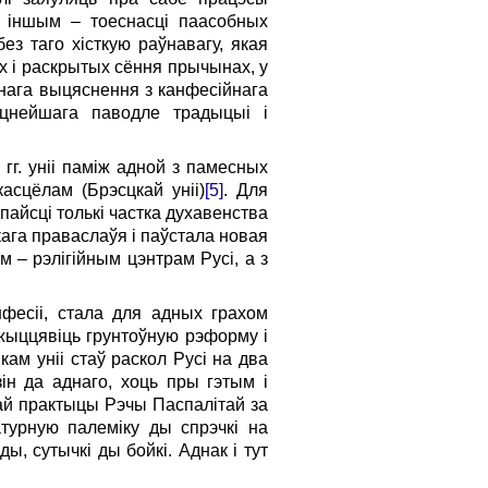
ні іншым – тоеснасці паасобных
з таго хісткую раўнавагу, якая
ых і раскрытых сёння прычынах, у
ьнага выцяснення з канфесійнага
ацнейшага паводле традыцыі і
г. уніі паміж адной з памесных
касцёлам (Брэсцкай уніі)
[5]
. Для
пайсці толькі частка духавенства
кага праваслаўя і паўстала новая
ам – рэлігійным цэнтрам Русі, а з
фесіі, стала для адных грахом
ажыццявіць грунтоўную рэформу і
ам уніі стаў раскол Русі на два
ін да аднаго, хоць пры гэтым і
най практыцы Рэчы Паспалітай за
атурную палеміку ды спрэчкі на
, сутычкі ды бойкі. Аднак і тут