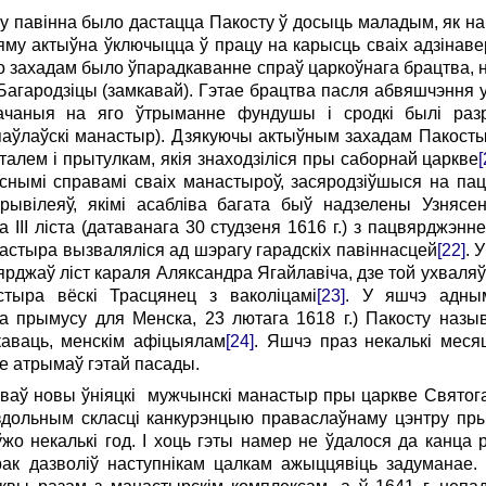
ку павінна было дастацца Пакосту ў досыць маладым, як на 
яму актыўна ўключыцца ў працу на карысць сваіх адзінавер
 захадам было ўпарадкаванне спраў царкоўнага брацтва, 
гародзіцы (замкавай). Гэтае брацтва пасля абвяшчэння ун
ачаныя на яго ўтрыманне фундушы і сродкі былі раз
аўлаўскі манастыр). Дзякуючы актыўным захадам Пакосты
талем і прытулкам, якія знаходзіліся пры саборнай царкве
[
нымі справамі сваіх манастыроў, засяродзіўшыся на пац
рывілеяў, якімі асабліва багата быў надзелены Узнясе
III ліста (датаванага 30 студзеня 1616 г.) з пацвярджэн
настыра вызваляліся ад шэрагу гарадскіх павіннасцей
[22]
. 
вярджаў ліст караля Аляксандра Ягайлавіча, дзе той ухвал
тыра вёскі Трасцянец з ваколіцамі
[23]
. У яшчэ адным
а прымусу для Менска, 23 лютага 1618 г.) Пакосту назы
еркаваць, менскім афіцыялам
[24]
. Яшчэ праз некалькі меся
 не атрымаў гэтай пасады.
ваў новы ўніяцкі мужчынскі манастыр пры царкве Святога 
здольным скласці канкурэнцыю праваслаўнаму цэнтру пр
жо некалькі год. І хоць гэты намер не ўдалося да канца
к дазволіў наступнікам цалкам ажыццявіць задуманае. 