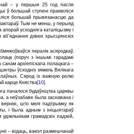
ўнай – у першыя 25 год пасля
ыі ў большай ступені праявіліся
валіся большай прывязанасцю да
 фактараў. Тым не менш, у перыяд
а апорай усходняга каталіцызму і
ю аб’яднання дзвюх хрысціянскіх
абмяжоўваўся пералік асяродкаў,
лацк (поруч з іншымі гарадамі
а санам архіепіскапа полацкага –
 цэнтры ўсходніх зямель Вялікага
аслаўных. Сярод іх важную ролю
ай карце Княства
[10]
.
ога пачалося будаўніцтва царквы
а, а неўзабаве была заснавана і
 вернікі, што мелі падтрымку як
ты, і была адным з ініцыятараў
удзельнікам грамадскіх падзей,
уніі – відаць, вакол размешчанай