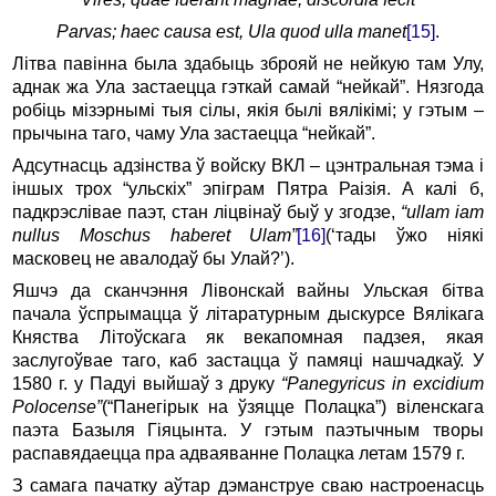
Parvas; haec causa est, Ula quod ulla manet
[15]
.
Літва павінна была здабыць зброяй не нейкую там Улу,
аднак жа Ула застаецца гэткай самай “нейкай”. Нязгода
робіць мізэрнымі тыя сілы, якія былі вялікімі; у гэтым –
прычына таго, чаму Ула застаецца “нейкай”.
Адсутнасць адзінства ў войску ВКЛ – цэнтральная тэма і
іншых трох “ульскіх” эпіграм Пятра Раізія. А калі б,
падкрэслівае паэт, стан ліцвінаў быў у згодзе,
“ullam iam
nullus Moschus haberet Ulam”
[16]
(‘тады ўжо ніякі
масковец не авалодаў бы Улай?’).
Яшчэ да сканчэння Лівонскай вайны Ульская бітва
пачала ўспрымацца ў літаратурным дыскурсе Вялікага
Княства Літоўскага як векапомная падзея, якая
заслугоўвае таго, каб застацца ў памяці нашчадкаў. У
1580 г. у Падуі выйшаў з друку
“Panegyricus in excidium
Polocense”
(“Панегірык на ўзяцце Полацка”) віленскага
паэта Базыля Гіяцынта. У гэтым паэтычным творы
распавядаецца пра адваяванне Полацка летам 1579 г.
З самага пачатку аўтар дэманструе сваю настроенасць