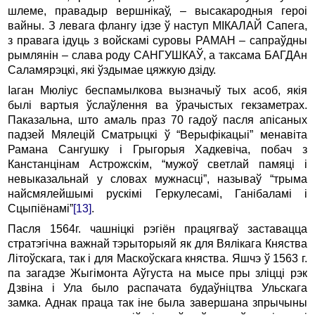
шлеме, правадыр вершнікаў, – высакародныя героі
вайны. З левага флангу ідзе ў наступ МІКАЛАЙ Сапега,
з правага ідуць з войскамі суровы РАМАН – сапраўдны
рымлянін – слава роду САНГУШКАЎ, а таксама БАГДАн
Саламярэцкі, які ўздымае цяжкую дзіду.
Іаган Мюліус беспамылкова вызначыў тых асоб, якія
былі вартыя ўслаўлення ва ўрачыстых гекзаметрах.
Паказальна, што амаль праз 70 гадоў пасля апісаных
падзей Мялецій Сматрыцкі ў “Верыфікацыі” менавіта
Рамана Сангушку і Грыгорыя Хадкевіча, побач з
Канстанцінам Астрожскім, “мужоў светлай памяці і
невыказальнай у словах мужнасці”, называў “трыма
найсмялейшымі рускімі Геркулесамі, Ганібаламі і
Сцыпіёнамі”
[13]
.
Пасля 1564г. чашніцкі рэгіён працягваў заставацца
стратэгічна важнай тэрыторыяй як для Вялікага Княства
Літоўскага, так і для Маскоўскага княства. Яшчэ ў 1563 г.
па загадзе Жыгімонта Аўгуста на мысе пры зліцці рэк
Дзвіна і Ула было распачата будаўніцтва Ульскага
замка. Аднак праца так іне была завершана зпрычыны