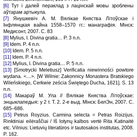
[6]
Тут і далей пераклад з лацінскай мовы зроблены
аўтарам артыкула.
[7]
Янушкевіч А. М. Вялікае Княства Літоўскае і
Інфлянцкая вайна 1558–1570 гг.: манаграфія. Мінск:
Медисонт, 2007. С. 83
[8]
Mylius, I. Divina gratia… P. 3 n.n.
[9]
Idem. P. 4 n.n.
[10]
Idem. P. 5 n.n.
[11]
Idem. P. 4 n.n.
[12]
Mylius, I. Divina gratia… P. 5 n.n.
[13]
[Smotrycki Meletiusz] Verificatia niewinności powtore
wydana. <…>. [W Wilnie: Zakonnicy Monastera Bratskiego
Wileńskiego, Cerkwie ześcia Świętego Ducha, 1621]. S. 13
n.n.
[14]
Макараў М. Ула // Вялікае Княства Літоўскае:
энцыклапедыя: у 2 т. Т. 2. 2-е выд. Мінск: БелЭн, 2007. С.
685–686.
[15]
Petrus Royzius. Carmina selecta = Petras Roizijus.
Rinktiniai eilėraščiai / Iš lotynų kalbos vertė Rita Katinaitė
etc. Vilnius: Lietuvių literatūros ir tautosakos institutas, 2008.
P. 162.