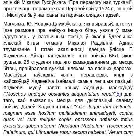
эпінікій Мікалая Гусоўскага “Пра перамогу над туркамі”,
прысвечаны перамозе пад Церабойляй у 1524 г., эпінікій
І. Мюліуса быў напісаны па гарачых слядах падзей.
Магчыма, Ю. Новака-Длужэўскага, які вырашыў, што тут
ідзе размова пра нейкую іншую бітву, увяла ў зман
адсутнасць у паэтычным тэксце ў якасці ўдзельніка
Ульскай бітвы гетмана Мікалая Радзівіла. Аднак
тлумачэнне і гэтай акалічнасці даецца ўлісце Г.
Хадкевіча. Аўтар паведамляе, што войска ВКЛ, якое
рушыла 26 студзеня пад яго камандаваннем да месца
бітвы, прабіралася вузкімі шляхамі па лясных дарогах.
Маскоўцы паўсюдна чынілі перашкоды, кпілі з
вайскоўцаў Хадкевіча ізаймалі самыя лепшыя пазіцыі.
Хадкевіч мусіў нават крыху адкінуць маскоўцаў
(“
Moschos
undique
obstantes
aliquantulum
repuli
”
[5]
) для
таго, каб вызваліць месца для дыспазіцыі свайму
войску. Далей Хадкевіч піша:
“
Acie
itaque
iam
instructa
,
magnam
esse
hostium
multitudinem
animaduerti
,
contra
quos
vel
cum
reliquis
copiis
optassem
adfuisse
totius
exercitus
gubernatorem
Nicolaum
Radiuilum
Troccensem
Palatinum
,
qui
Lithuaniae
robur
secum
habebat
.
Verum
cum