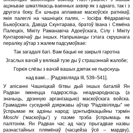
ацэньвае шматлікасць ваенных ахвяр як з аднаго, так і з
другога боку. Ён шчыра аплаквае маскоўскіх ратнікаў,
якія палеглі на чашніцкіх палях, – Іосіфа Фёдаравіча
Быкоўскага, Давіда Скунтарава, братоў Івана і Сямёна
Палецкіх, Мікіту Раманавіча Адоеўскага, Сілу і Мікіту
Кунтаровічаў ды іншых. Напрыканцы гэтага скрушнага
пераліку аўтар з жалем падсумоўвае:
Так загадалі багі. Вам бацькі не закрылі гаротна
Згаслых вачэй у вялікай тузе ды ў страшэннай жалобе;
Горкія слёзы з вачэй вашых дзетак не пырснуць
над вамі… [Радзівіліяда III, 539–541].
У апісанні Чашніцкай бітвы дый іншых баталій Ян
Радван імкнецца падкрэсліць неаднароднасць (а
значыць, дрэнную арганізацыю) маскоўскага войска.
Грамадзян суседняй дзяржавы аўтар “Радзівіліяды” не
ўспрымае як адзіны народ: ідэнтыфікацыйны тэрмін
Moschi
(‘маскоўцы’) у паэме трэба ўспрымаць як
палітонім. Ян Радван час ад часу прыгадвае назвы
разнастайных плямёнаў (часцейза ўсё – мардву),