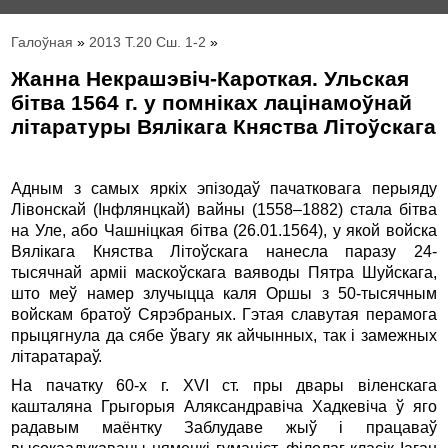
Галоўная
»
2013 Т.20 Сш. 1-2
»
Жанна Некрашэвіч-Кароткая. Ульская
бітва 1564 г. у помніках лацінамоўнай
літаратуры Вялікага Княства Літоўскага
Адным з самых яркіх эпізодаў пачатковага перыяду
Лівонскай (Інфлянцкай) вайны (1558–1882) стала бітва
на Уле, або Чашніцкая бітва (26.01.1564), у якой войска
Вялікага Княства Літоўскага нанесла паразу 24-
тысячнай арміі маскоўскага ваяводы Пятра Шуйскага,
што меў намер злучыцца каля Оршы з 50-тысячным
войскам братоў Сярэбраных. Гэтая славутая перамога
прыцягнула да сябе ўвагу як айчынных, так і замежных
літаратараў.
На пачатку 60-х г. XVI ст. пры двары віленскага
кашталяна Грыгорыя Аляксандравіча Хадкевіча ў яго
радавым маёнтку Заблудаве жыў і працаваў