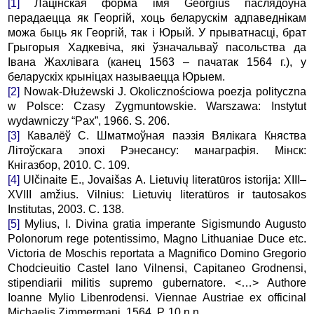
[1]
Лацінская форма імя Georgius паслядоўна
перадаецца як Георгій, хоць беларускім адпаведнікам
можа быць як Георгій, так і Юрый. У прыватнасці, брат
Грыгорыя Хадкевіча, які ўзначальваў пасольства да
Івана Жахлівага (канец 1563 – пачатак 1564 г.), у
беларускіх крыніцах называецца Юрыем.
[2]
Nowak-Dłużewski J. Okolicznościowa poezja polityczna
w Polsce: Czasy Zygmuntowskie. Warszawa: Instytut
wydawniczy “Pax”, 1966. S. 206.
[3]
Кавалёў С. Шматмоўная паэзія Вялікага Княства
Літоўскага эпохі Рэнесансу: манаграфія. Мінск:
Кнігазбор, 2010. C. 109.
[4]
Ulčinaite E., Jovaišas А. Lietuvių literatūros istorija: XIII–
XVIII amžius. Vilnius: Lietuvių literatūros ir tautosakos
Institutas, 2003. С. 138.
[5]
Mylius, I. Divina gratia imperante Sigismundo Augusto
Polonorum rege potentissimo, Magno Lithuaniae Duce etc.
Victoria de Moschis reportata a Magnifico Domino Gregorio
Chodcieuitio Castel lano Vilnensi, Capitaneo Grodnensi,
stipendiarii militis supremo gubernatore. <…> Authore
Ioanne Mylio Libenrodensi. Viennae Austriae ex officinal
Michaelis Zimmermani, 1564. Р. 10 n.n.