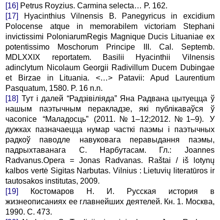
[16]
Petrus Royzius. Carmina selecta… P. 162.
[17]
Hyacinthius Vilnensis B. Panegyricus in excidium
Polocense atque in memorabilem victoriam Stephani
invictissimi PoloniarumRegis Magnique Ducis Lituaniae ex
potentissimo Moschorum Principe III. Cal. Septemb.
MDLXXIX reportatem. Basilii Hyacinthii Vilnensis
adinclytum Nicolaum Georgii Radivillum Ducem Dubingae
et Birzae in Lituania. <…> Patavii: Apud Laurentium
Pasquatum, 1580. P. 16 n.n.
[18]
Тут і далей “Радзівіліяда” Яна Радвана цытуецца ў
нашым паэтычным перакладзе, які публікаваўся ў
часопісе “Маладосць” (2011.№1–12;2012.№1–9). У
дужках пазначаецца нумар часткі паэмы і паэтычных
радкоў паводле навуковага перавыдання паэмы,
падрыхтаванага С. Нарбутасам. Гл.: Joannes
Radvanus.Opera = Jonas Radvanas. Raštai / iš lotynų
kalbos vertė Sigitas Narbutas. Vilnius : Lietuvių literatūros ir
tautosakos institutas, 2009.
[19]
Костомаров Н. И. Русская история в
жизнеописаниях ее главнейших деятелей. Кн. 1. Москва,
1990. С. 473.