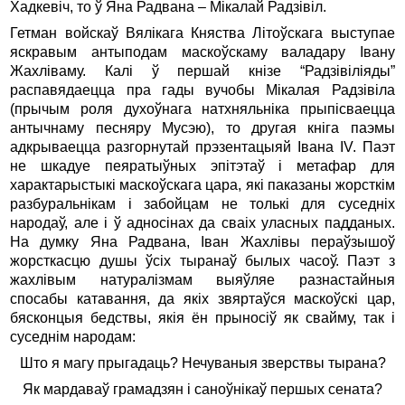
Хадкевіч, то ў Яна Радвана – Мікалай Радзівіл.
Гетман войскаў Вялікага Княства Літоўскага выступае
яскравым антыподам маскоўскаму валадару Івану
Жахліваму. Калі ў першай кнізе “Радзівіліяды”
распавядаецца пра гады вучобы Мікалая Радзівіла
(прычым роля духоўнага натхняльніка прыпісваецца
антычнаму песняру Мусэю), то другая кніга паэмы
адкрываецца разгорнутай прэзентацыяй Івана IV. Паэт
не шкадуе пеяратыўных эпітэтаў і метафар для
характарыстыкі маскоўскага цара, які паказаны жорсткім
разбуральнікам і забойцам не толькі для суседніх
народаў, але і ў адносінах да сваіх уласных падданых.
На думку Яна Радвана, Іван Жахлівы пераўзышоў
жорсткасцю душы ўсіх тыранаў былых часоў. Паэт з
жахлівым натуралізмам выяўляе разнастайныя
спосабы катавання, да якіх звяртаўся маскоўскі цар,
бясконцыя бедствы, якія ён прыносіў як свайму, так і
суседнім народам:
Што я магу прыгадаць? Нечуваныя зверствы тырана?
Як мардаваў грамадзян і саноўнікаў першых сената?