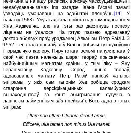
нечаканага нападу расійскіх войскаў:маскоўцызнішчылі
недабудаванызамак іпа загадзе Івана IVсамі пачалі
ўзводзіць умацаванні на здабытай пляцоўцы
[14]
. У
пачатку 1568 г. Улу асаджала войска пад камандаваннем
Яна Хадкевіча, але на гэты раз дасягнуць поспеху
ліцвінам не ўдалося. На гэтую падзею адрэагаваў
доктар абодвух праў, ураджэнец Алканізы Пётр Раізій. З
1552 г. ён стала пасяліўся ў Вільні, робячы тут духоўную
і юрыдычую кар’еру. Пяру гэтага вельмі папулярнага ў
свой час паэта належыць шэраг твораў, прысвечаных
найбуйнейшым магнатам краіны, у тым ліку – Яну
Геранімавічу Хадкевічу. Сярод іншых твораў,
адрасаваных магнату, Пётр Раізій напісаў чатыры
эпіграмы, у якіх сам тапонім
Ула
робіцца сродкам
стварэння версіфікацыйных каламбурных
вынаходніцтваў за кошт абыгрывання сугучча з
лацінскім займеннікам
ulla
(‘нейкая’). Вось адна з гэтых
эпіграм:
Ulam non ullam Lituania debuit armis
Efficere, ulla tamen non minus Ula manet.
Vires, quae fuerant magnae, discordia fecit