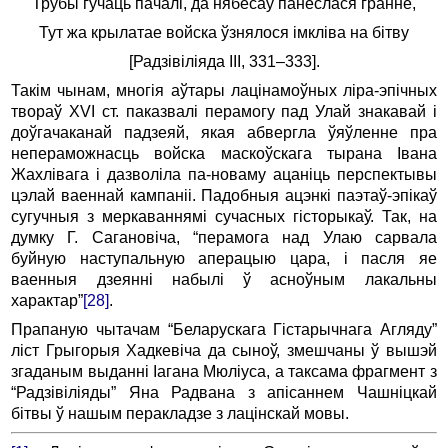
Трубы гучаць пачалі, да нябёсаў панеслася гранне,
Тут жа крылатае войска ўзнялося імкліва на бітву
[Радзівіліяда III, 331–333].
Такім чынам, многія аўтары лацінамоўных ліра-эпічных
твораў XVI ст. паказвалі перамогу пад Улай знакавай і
доўгачаканай падзеяй, якая абвергла ўяўленне пра
непераможнасць войска маскоўскага тырана Івана
Жахлівага і дазволіла па-новаму ацаніць перспектывы
цэлай ваеннай кампаніі. Падобныя ацэнкі паэтаў-эпікаў
сугучныя з меркаваннямі сучасных гісторыкаў. Так, на
думку Г. Сагановіча, “перамога над Улаю сарвала
буйную наступальную аперацыю цара, і пасля яе
ваенныя дзеянні набылі ў асноўным лакальны
характар”
[28]
.
Прапаную чытачам “Беларускага Гістарычнага Агляду”
ліст Грыгорыя Хадкевіча да сыноў, змешчаны ў вышэй
згаданым выданні Іагана Мюліуса, а таксама фрагмент з
“Радзівіліяды” Яна Радвана з апісаннем Чашніцкай
бітвы ў нашым перакладзе з лацінскай мовы.