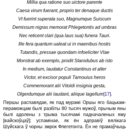
Millia
qua
ratione
suo
uictore
parente
Caesa
virum
fuerant
,
proprio
ter
denaque
ductis
Vt
fuerint
superata
suo
,
Magnumque
Suiscum
Demissum
nigras
memorat
Phlegetontis
ad
umbras
Nec
reticent
clari
(
qua
laus
sua
)
funera
Tauri
.
Ille fera quantum ualeat ui in maenibus hostis
Tutandis, pressae quondam infoeliciter Vlae
Monstrat ab exemplo, prodit Starodubus ab isto
In medium, laudatur Constantinus et alter
Victor, et excisor populi Tarnouius heros
Commemorant alii Vitoldi insignia gesta,
Olgerdumque alii laudant, aliique Iagellum
[17]
.
Першы распавядае, як пад мурамі Оршы яго бацькам-
пераможцам былі разбіты 80 тысяч мужоў, прычым яны
былі адолены з трыма тысячамі падначаленых яму
[вайскоўцаў]; успамінае, як ён адправіў вялікага
Шуйскага ў чорны змрок Флегетонта. Ён не прамаўчыць