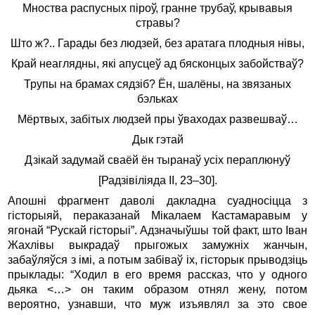
Мноства распусных піроў, гранне трубаў, крывавыя
стравы?
Што ж?.. Гарады без людзей, без аратага плодныя нівы,
Край неаглядны, які апусцеў ад бясконцых забойстваў?
Трупы на брамах сядзіб? Ён, шалёны, на звязаных
бэльках
Мёртвых, забітых людзей пры ўваходах развешваў…
Дык гэтай
Дзікай задумай сваёй ён тыранаў усіх пераплюнуў
[Радзівіліяда ІІ, 23–30].
Апошні фрагмент даволі дакладна суадносіцца з
гісторыяй, пераказанай Мікалаем Кастамаравым у
ягонай “Рускай гісторыі”. Адзначыўшы той факт, што Іван
Жахлівы выкрадаў прыгожых замужніх жанчын,
забаўляўся з імі, а потым забіваў іх, гісторык прыводзіць
прыклады: “Ходил в его время рассказ, что у одного
дьяка <…> он таким образом отнял жену, потом
вероятно, узнавши, что муж изъявлял за это свое