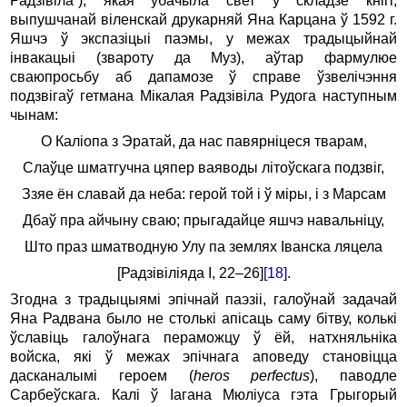
Радзівіла”), якая ўбачыла свет у складзе кнігі,
выпушчанай віленскай друкарняй Яна Карцана ў 1592 г.
Яшчэ ў экспазіцыі паэмы, у межах традыцыйнай
інвакацыі (звароту да Муз), аўтар фармулюе
сваюпросьбу аб дапамозе ў справе ўзвелічэння
подзвігаў гетмана Мікалая Радзівіла Рудога наступным
чынам:
О Каліопа з Эратай, да нас павярніцеся тварам,
Слаўце шматгучна цяпер ваяводы літоўскага подзвіг,
Ззяе ён славай да неба: герой той і ў міры, і з Марсам
Дбаў пра айчыну сваю; прыгадайце яшчэ навальніцу,
Што праз шматводную Улу па землях Іванска ляцела
[Радзівіліяда І, 22–26]
[18]
.
Згодна з традыцыямі эпічнай паэзіі, галоўнай задачай
Яна Радвана было не столькі апісаць саму бітву, колькі
ўславіць галоўнага пераможцу ў ёй, натхняльніка
войска, які ў межах эпічнага аповеду становіцца
дасканалымі героем (
heros perfectus
), паводле
Сарбеўскага. Калі ў Іагана Мюліуса гэта Грыгорый