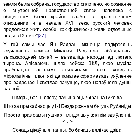
земля была собрана, государство сплочено, но сознание
о внутренней, нравственной связи человека с
обществом было крайне слабо; в нравственном
отношении и в начале XVII века русский человек
продолжал жить особе, как физически жили отдельные
роды в IX веке”
[27]
.
У той самы час Ян Радван імкнецца падкрэсліць
злучанасць войска Мікалая Радзівіла, аб’яднанага
высакароднай мэтай – вызваліць народы ад лютага
тырана. Апісваючы шлях войска ВКЛ, якое мусіла
прабірацца ляснымі сцяжынамі, паэт уводзіць
міфалагічны план, які дапамагае сфармаваць уяўленне
пра радаснае і светлае пачуццё, якое напаўняла душы
ваяроў:
Німфы, багіні лясоў, пачынаюць збірацца імкліва.
Што за прывабнасць у іх! Бездарожжам бягуць Рубаніды
Проста праз самы гушчар і глядзяць у вялікім здзіўленні.
<…>
Сочаць цікаўныя панны, бо бачаць вялікае дзіва,