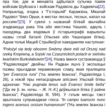
пра тое, дзе ж менавіта адбылася сутычка паміж
войскам Шуйскага і войскам Радзівіла ды Хадкевіча
[22]
.
Напрыклад, згодна з “Гісторыяй” Карамзіна, Мікалай
Радзівіл “близ Орши, в местах лесных, тесных, напал на
россиян”
[23]
. У сувязі з названай бітвай звычайна
згадваюцца рака Ула або мястэчка Чашнікі, адкуль і
паходзяць два вядомыя ў гістарыяграфіі варыянты
назвы гэтай баталіі (Ульская або Чашніцкая бітва).
Аднак толькі Мацей Стрыйкоўскі паведамляе наступнае:
“Położył się tedy obozem Srebrny dwie mili od Orszej nad
rzeką Kropiwną, a Sojski na Czasznickich polach w sielisku
Iwańskim Burkołabowim”
[24]
. Назва
Іванск
сустракаецца ў
“Радзівіліядзе” двойчы: Ян Радван яшчэ ў экспазіцыі
паэмы прыгадвае пераможную славу, якая праляцела
“per Evanscia rura”
(“па землях Іванска”, Радзівіліяда I,
26), а ніжэй пры непасрэдным апісанні Ульскай бітвы
адзначае:
“Hac pugnata tenus sub Evansci limite bella”
(“Да яе [г. зн. ночы. –
Ж. Н.-К
.] доўжылася бітва ў раёне
Іванска”; Радзівіліяда III, 594). У гэтым месцы тэкст
арыгінала суправаджае глоса:
“In campo Iuanscio nunc
ingens aceruus ossium humanorum”
(“На землях Іванска і