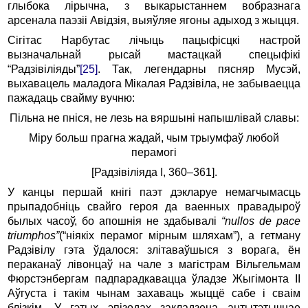
глыбока лірычна, з выкарыстаннем вобразнага
арсенала паэзіі Авідзія, выяўляе ягоны адыход з жыцця.
Сігітас Нарбутас лічыць пацыфісцкі настрой
вызначальнай рысай мастацкай спецыфікі
“Радзівіліяды”
[25]
. Так, легендарны пясняр Мусэй,
выхавацель маладога Мікалая Радзівіла, не забываецца
пажадаць свайму вучню:
Пільна не пніся, не лезь на вяршыні напышлівай славы:
Міру больш прагна жадай, чым трыумфаў любой
перамогі
[Радзівіліяда І, 360–361].
У канцы першай кнігі паэт дэкларуе немагчымасць
прыпадобніць свайго героя да ваенных правадыроў
былых часоў, бо апошнія не здабывалі
“nullos de pace
triumphos”
(“ніякіх перамог мірным шляхам”), а гетману
Радзівілу гэта ўдалося: злітаваўшыся з ворага, ён
пераканаў лівонцаў на чале з магістрам Вільгельмам
Фюрстэнбергам падпарадкавацца ўладзе Жыгімонта ІІ
Аўгуста і такім чынам захаваць жыццё сабе і сваім
блізкім. У гэтых эпізодах закладзена антытэтычнае