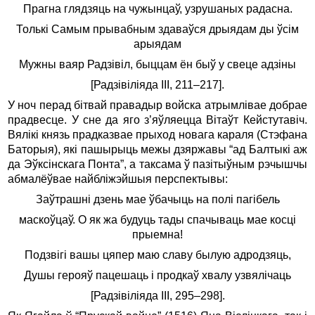
Прагна глядзяць на чужынцаў, узрушаных радасна.
Толькі Самым прывабным здаваўся дрыядам ды ўсім
арыядам
Мужны ваяр Радзівіл, быццам ён быў у свеце адзіны
[Радзівіліяда ІІІ, 211–217].
У ноч перад бітвай правадыр войска атрымлівае добрае
прадвесце. У сне да яго з’яўляецца Вітаўт Кейстутавіч.
Вялікі князь прадказвае прыход новага караля (Стэфана
Баторыя), які пашырыць межы дзяржавы “ад Балтыкі аж
да Эўксінскага Понта”, а таксама ў пазітыўным рэчышчы
абмалёўвае найбліжэйшыя перспектывы:
Заўтрашні дзень мае ўбачыць на полі пагібель
маскоўцаў. О як жа будуць тады спачываць мае косці
прыемна!
Подзвігі вашы цяпер маю славу былую адродзяць,
Душы герояў пацешаць і продкаў хвалу узвялічаць
[Радзівіліяда ІІІ, 295–298].