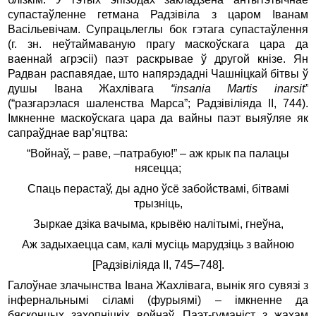
супастаўленне гетмана Радзівіла з царом Іванам
Васільевічам. Супрацьлеглы бок гэтага супастаўлення
(г. зн. неўтаймаваную прагу маскоўскага цара да
ваеннай агрэсіі) паэт раскрывае ў другой кнізе. Ян
Радван распавядае, што напярэдадні Чашніцкай бітвы ў
душы Івана Жахлівага
“insania Martis inarsit”
(“разгарэлася шаленства Марса”; Радзівіліяда II, 744).
Імкненне маскоўскага цара да вайны паэт выяўляе як
сапраўднае вар’яцтва:
“Войнаў, – раве, –патрабую!” – аж крык па палацы
нясецца;
Спаць перастаў, ды адно ўсё забойствамі, бітвамі
трызніць,
Зыркае дзіка вачыма, крывёю налітымі, гнеўна,
Аж задыхаецца сам, калі мусіць марудзіць з вайною
[Радзівіліяда II, 745–748].
Галоўнае злачынства Івана Жахлівага, вынік яго сувязі з
інфернальнымі сіламі (фурыямі) – імкненне да
бясконцых захопніцкіх войнаў. Паэт-гуманіст з жахам