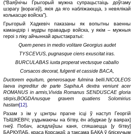
(“Ваяўнічы Грыгорый мужна супрацьстаіць доўгаму
шэрагу [ворагаў], якія да яго набліжаюцца, з невялікай
колькасцю войска”).
Грыгорый Хадкевіч паказаны як вопытны ваенны
камандзір і мудры правадыр войска, у якім – мужныя
героі з ліку айчыннай арыстакратыі:
Quem penes in medio volitare Georgius audet
TYSCEVUS, pugnasque ciens exuscitat iras.
BURCULABAS iuxta properat vectusque caballo
Corsacos decorat, fulgenti et casside BACA,
Ductorem equitum, generosaque fulmina belli.NICOLEOS
laeva ingreditur de parte Sapiha.A dextra veniunt acer
ROMANUS in armis,Vivida Romanus SENDUSCAE gloria
stirpis,BOGDAnusque gravem quatiens Solomirius
hastam
[12]
.
Разам з ім у цэнтры прагне ісці ў наступ Георгій
ТЫШКЕВІЧ; уздымаючы на бітву, ён абуджае [у ваярах]
гнеў. Побач, асядлаўшы каня, спяшаецца [у бітву]
БАРКУЛАБ, краса Корсакаў, а таксама БАКА ў бліскучым