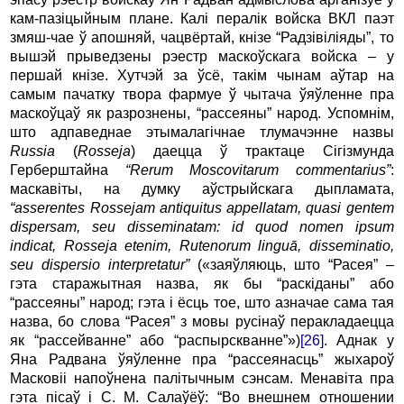
кам-пазіцыйным плане. Калі пералік войска ВКЛ паэт
змяш-чае ў апошняй, чацвёртай, кнізе “Радзівіліяды”, то
вышэй прыведзены рэестр маскоўскага войска – у
першай кнізе. Хутчэй за ўсё, такім чынам аўтар на
самым пачатку твора фармуе ў чытача ўяўленне пра
маскоўцаў як разрознены, “рассеяны” народ. Успомнім,
што адпаведнае этымалагічнае тлумачэнне назвы
Russia
(
Rosseja
) даецца ў трактаце Сігізмунда
Герберштайна
“Rerum Moscovitarum commentarius”
:
маскавіты, на думку аўстрыйскага дыпламата,
“asserentes Rossejam antiquitus appellatam, quasi gentem
dispersam, seu disseminatam: id quod nomen ipsum
indicat, Rosseja etenim, Rutenorum linguā, disseminatio,
seu dispersio interpretatur”
(«заяўляюць, што “Расея” –
гэта старажытная назва, як бы “раскіданы” або
“рассеяны” народ; гэта і ёсць тое, што азначае сама тая
назва, бо слова “Расея” з мовы русінаў перакладаецца
як “рассейванне” або “распырскванне”»)
[26]
. Аднак у
Яна Радвана ўяўленне пра “рассеянасць” жыхароў
Масковіі напоўнена палітычным сэнсам. Менавіта пра
гэта пісаў і С. М. Салаўёў: “Во внешнем отношении