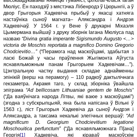
высокаадукаваны нямецкі гуманіст, філолаг-класік Іаган
Мюліус. Ён паходзіў з мястэчка Лібенродэ ў Цюрынгіі, а ў
двор Грыгорыя Хадкевіча прыбыў у якасці хатняга
настаўніка сыноў магната– Аляксандра і Андрэя
Хадкевічаў. У 1564 г. у Вене ў друкарні Міхаэля
Цымермана выйшаў з друку зборнік Іагана Мюліуса пад
назваю
“Divina gratia imperante Sigismundo Augusto <…>
victoria de Moschis reportata a magnifico Domino Gregorio
Ch
о
dcievitio…”
(“Перамога над маскоўцамі, здабытая з
ласкі Божай у часы праўлення Жыгімонта Аўгуста
яснавяльможным панам Грыгорыем Хадкевічам…”).
Цэнтральную частку выдання складае аднайменны
эпінікій (верш на перамогу) – 110 радкоў дактылічнага
гекзаметра. Акрамя таго, у склад зборніка ўвайшла
эпіграма
“Ad bellicosam Lithuaniae gentem de Moschis”
(“Да ваяўнічага народа Літвы, які ваюе з маскоўцамі”)
(згодна з субскрыпцыяй, яна была напісана ў Вільні ў
1563 г.), ліст Грыгорыя Хадкевіча да сыноў Андрэя і
Аляксандра, а таксама некалькі элегічных вершаў:
“Ad
magnificum D. Georgium Chodcievitium legatione
Moschouitica perfunctum”
(“Да яснавяльможнага П[ана]
Георгія
[1]
Хадкевіча, які кіраваў маскоўскім