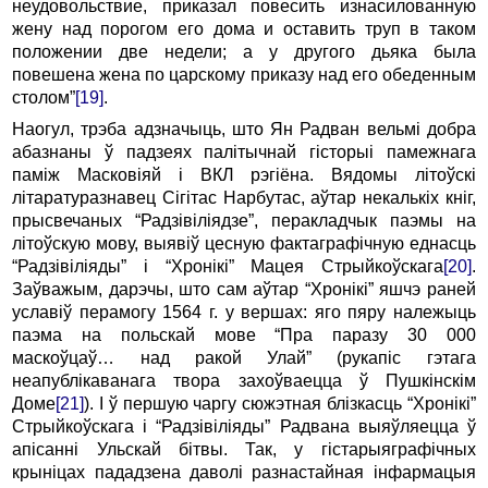
неудовольствие, приказал повесить изнасилованную
жену над порогом его дома и оставить труп в таком
положении две недели; а у другого дьяка была
повешена жена по царскому приказу над его обеденным
столом”
[19]
.
Наогул, трэба адзначыць, што Ян Радван вельмі добра
абазнаны ў падзеях палітычнай гісторыі памежнага
паміж Масковіяй і ВКЛ рэгіёна. Вядомы літоўскі
літаратуразнавец Сігітас Нарбутас, аўтар некалькіх кніг,
прысвечаных “Радзівіліядзе”, перакладчык паэмы на
літоўскую мову, выявіў цесную фактаграфічную еднасць
“Радзівіліяды” і “Хронікі” Мацея Стрыйкоўскага
[20]
.
Заўважым, дарэчы, што сам аўтар “Хронікі” яшчэ раней
уславіў перамогу 1564 г. у вершах: яго пяру належыць
паэма на польскай мове “Пра паразу 30 000
маскоўцаў… над ракой Улай” (рукапіс гэтага
неапублікаванага твора захоўваецца ў Пушкінскім
Доме
[21]
). І ў першую чаргу сюжэтная блізкасць “Хронікі”
Стрыйкоўскага і “Радзівіліяды” Радвана выяўляецца ў
апісанні Ульскай бітвы. Так, у гістарыяграфічных
крыніцах пададзена даволі разнастайная інфармацыя