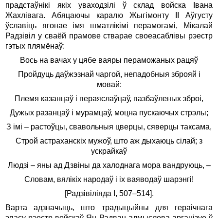
прадстаўнікі якіх уваходзілі ў склад войска Івана
Жахлівага. Абяцаючы каралю Жыгімонту ІІ Аўгусту
ўславіць ягонае імя шматлікімі перамогамі, Мікалай
Радзівіл у сваёй прамове стварае своеасаблівы рэестр
гэтых плямёнаў:
Вось на вачах у цябе ваяры пераможаных рацяў
Пройдуць даўжэзнай чаргой, непадобныя зброяй і
мовай:
Племя казанцаў і пераяслаўцаў, пазбаўленых зброі,
Дужых разанцаў і мурамцаў, моцна пускаючых стрэлы;
З імі – растоўцы, свавольныя цверцы, сяверцы таксама,
Строй астраханскіх мужоў, што аж дыхаюць сілай; з
ускрайкаў
Людзі – яны ад Дзвіны да халоднага мора вандруюць, –
Словам, вялікіх народаў і іх ваяводаў шарэнгі!
[Радзівіліяда I, 507–514].
Варта адзначыць, што традыцыйны для гераічнага
эпасу рэестр войскаў Ян Радван адмыслова арганізуе ў