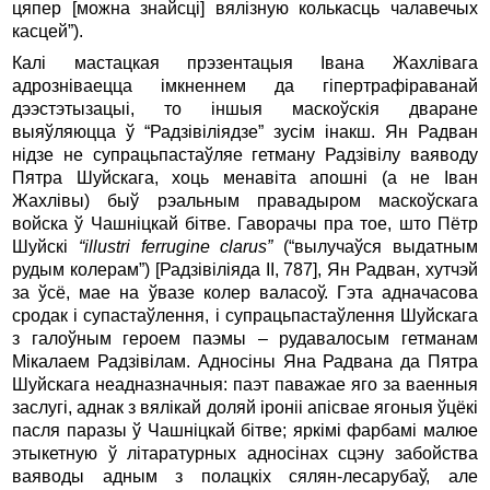
цяпер [можна знайсці] вялізную колькасць чалавечых
касцей”).
Калі мастацкая прэзентацыя Івана Жахлівага
адрозніваецца імкненнем да гіпертрафіраванай
дээстэтызацыі, то іншыя маскоўскія дваране
выяўляюцца ў “Радзівіліядзе” зусім інакш. Ян Радван
нідзе не супрацьпастаўляе гетману Радзівілу ваяводу
Пятра Шуйскага, хоць менавіта апошні (а не Іван
Жахлівы) быў рэальным правадыром маскоўскага
войска ў Чашніцкай бітве. Гаворачы пра тое, што Пётр
Шуйскі
“illustri ferrugine clarus”
(“вылучаўся выдатным
рудым колерам”) [Радзівіліяда II, 787], Ян Радван, хутчэй
за ўсё, мае на ўвазе колер валасоў. Гэта адначасова
сродак і супастаўлення, і супрацьпастаўлення Шуйскага
з галоўным героем паэмы – рудавалосым гетманам
Мікалаем Радзівілам. Адносіны Яна Радвана да Пятра
Шуйскага неадназначныя: паэт паважае яго за ваенныя
заслугі, аднак з вялікай доляй іроніі апісвае ягоныя ўцёкі
пасля паразы ў Чашніцкай бітве; яркімі фарбамі малюе
этыкетную ў літаратурных адносінах сцэну забойства
ваяводы адным з полацкіх сялян-лесарубаў, але