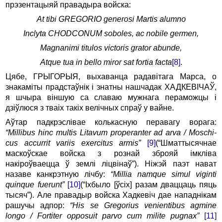
прэзентацыяй правадыра войска:
At tibi GREGORIO generosi Martis alumno
Inclyta CHODCONUM soboles, ac nobile germen,
Magnanimi titulos victoris grator abunde,
Atque tua in bello miror sat fortia facta
[8]
.
Цябе, ГРЫГОРЫЯ, выхаванца радавітага Марса, о
знакаміты прадстаўнік і знатны нашчадак ХАДКЕВІЧАЎ,
я шчыра віншую са славаю мужнага пераможцы і
дзіўлюся з тваіх такіх велічных спраў у вайне.
Аўтар падкрэслівае колькасную перавагу ворага:
“Millibus hinc multis Litavum properanter ad arva / Moschi-
cus accurrit variis exercitus armis”
[9]
(“Шматтысячнае
маскоўскае войска з рознай зброяй імкліва
накіроўваецца ў землі ліцвінаў”). Ніжэй паэт нават
назаве канкрэтную лічбу:
“Millia namque simul viginti
quinque fuerunt”
[10]
(“Іхбыло [ўсіх] разам дваццаць пяць
тысяч”). Але правадыр войска Хадкевіч дае нападнікам
рашучы адпор:
“His se Gregorius venientibus agmine
longo / Fortiter opposuit parvo cum milite pugnax”
[11]