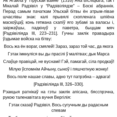
Як Ягайла ў “Прускай вайне” (1516) Яна Вісліцкага, так і
Мікалай Радзівіл у “Радзівіліядзе” – Боскі абраннік.
Перад самым пачаткам Ульскай бітвы ён атрым-лівае
шчаслівы знак: калі прывялі схопленага шпіёна
маскоўцаў, конь гетмана схапіў яго зубамі за валасы і,
заіржаўшы, падкінуў у паветра, быццам мяч
[Радзівіліяда III, 223–231]. Гучны заклік правадыра
ўздымае войска на бітву:
Вось жа ён вораг, смялей! Зараз, зараз той час, да якога
Гэтак імкнуліся вы ды прасілі ў малітвах; дык Марса
Слаўце правіцай, не вуснамі! Гэй, памагай, сіла продкаў!
Мілую ўспомнім Айчыну, сыноў і пяшчотную жонку!
Вось поле нашае славы, адно тут патрэбна – адвага!
[Радзівіліяда III, 326–330].
Рэакцыя ратнікаў на гэты заклік апісана, бясспрэчна,
рукою таленавітага вучня Вергілія:
Гэтак сказаў Радзівіл. Вось сугучным ды радасным
спевам