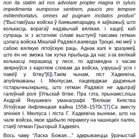
non
ita
statim
ad
nos
advolare
propter
magna
in
syluis
impedimenta
eumposse
sentirem
,
paucis
pro
tempore
militemhortatus
,
omnes
ad
pugnam
incitatos
produxi
”
(“Выставіўшы войска ў баявымпарадку, я заўважыў, што
колькасць ворагаў надзвычай вялікая, і хацеў, каб
супраць іх з астатнімі сіламі выступіў таксама гетман
цэлага войска Мікалай Радзівіл,ваявода Троцкі, які меў з
сабою вялікую літоўскую раць. Аднак калі я зразумеў,
што ён не зможа так хутка прыбыць да нас з-за вялікай
колькасці перашкод у лесе, то адпаведна з часам
звярнуўся з кароткім словам да войска, узрушыў усіх і
павёў у бітву”
[6]
).Такім чынам, ліст Хадкевіча,
апублікаваны І. Мюліусам, пацвярджае дадзеныя
гістарычныхкрыніц, што гетман Радзівіл не адыграў
галоўнай ролі ўУльскай бітве. Пра гэта, прынамсі,піша
Андрэй Янушкевіч уманаграфіі “Вялікае Княства
Літоўскае іІнфлянцкая вайна 1558–1570г.”
[7]
.Са зместу
эпінікія І. Мюліуса і ліста Г. Хадкевіча вынікае, што на
чале войска, якое здабыло перамогу на чашніцкіх палях,
стаяў гетман Грыгорый Хадкевіч.
Вось чаму “Ласка Божая…” адкрываецца ўрачыcтай