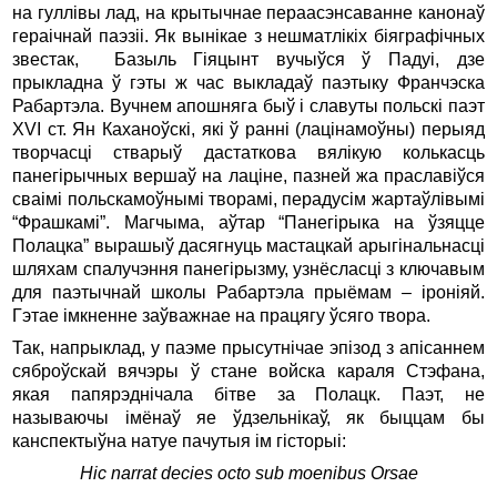
на гуллівы лад, на крытычнае пераасэнсаванне канонаў
гераічнай паэзіі. Як вынікае з нешматлікіх біяграфічных
звестак, Базыль Гіяцынт вучыўся ў Падуі, дзе
прыкладна ў гэты ж час выкладаў паэтыку Франчэска
Рабартэла. Вучнем апошняга быў і славуты польскі паэт
XVI ст. Ян Каханоўскі, які ў ранні (лацінамоўны) перыяд
творчасці стварыў дастаткова вялікую колькасць
панегірычных вершаў на лаціне, пазней жа праславіўся
сваімі польскамоўнымі творамі, перадусім жартаўлівымі
“Фрашкамі”. Магчыма, аўтар “Панегірыка на ўзяцце
Полацка” вырашыў дасягнуць мастацкай арыгінальнасці
шляхам спалучэння панегірызму, узнёсласці з ключавым
для паэтычнай школы Рабартэла прыёмам – іроніяй.
Гэтае імкненне заўважнае на працягу ўсяго твора.
Так, напрыклад, у паэме прысутнічае эпізод з апісаннем
сяброўскай вячэры ў стане войска караля Стэфана,
якая папярэднічала бітве за Полацк. Паэт, не
называючы імёнаў яе ўдзельнікаў, як быццам бы
канспектыўна натуе пачутыя ім гісторыі:
Hic
narrat
decies
octo
sub
moenibus
Orsae