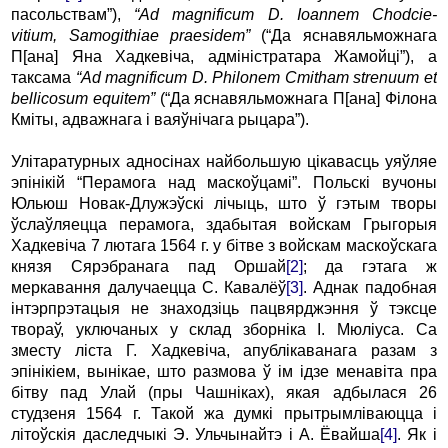
пасольствам”),
“Ad magnificum D. Ioannem Chodcie-
vitium, Samogithiae praesidem”
(“Да яснавяльможнага
П[ана] Яна Хадкевіча, адміністратара Жамойці”), а
таксама
“Ad magnificum D. Philonem Cmitham strenuum et
bellicosum equitem”
(“Да яснавяльможнага П[ана] Філона
Кміты, адважнага і ваяўнічага рыцара”).
Улітаратурных адносінах найбольшую цікавасць уяўляе
эпінікій “Перамога над маскоўцамі”. Польскі вучоны
Юльюш Новак-Длужэўскі лічыць, што ў гэтым творы
ўслаўляецца перамога, здабытая войскам Грыгорыя
Хадкевіча 7 лютага 1564 г. у бітве з войскам маскоўскага
князя Сярэбранага пад Оршай
[2]
; да гэтага ж
меркавання далучаецца С. Кавалёў
[3]
. Аднак падобная
інтэрпрэтацыя не знаходзіць пацвярджэння ў тэксце
твораў, уключаных у склад зборніка І. Мюліуса. Са
зместу ліста Г. Хадкевіча, апублікаванага разам з
эпінікіем, вынікае, што размова ў ім ідзе менавіта пра
бітву пад Улай (пры Чашніках), якая адбылася 26
студзеня 1564 г. Такой жа думкі прытрымліваюцца і
літоўскія даследчыкі Э. Ульчынайтэ і А. Ёвайша
[4]
. Як і