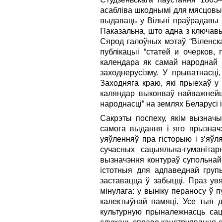
асабліва шкоднымі для мясцовых
выдаваць у Вільні праўрадавы 
Паказальна, што адна з ключавы
Сярод галоўных мэтаў “Віленск
публікацыі “статей и очерков,
календара як самай народнай к
заходнерусізму. У прыватнасц
Заходняга краю, які прыехаў у
каляндар выконваў найважнейш
народнасці” на землях Беларусі 
Сакрэты поспеху, якім вызначы
самога выдання і яго прызнач
уяўленняў пра гісторыю і з’яўл
сучасных сацыяльна-гуманітар
вызначэння контураў супольнай 
істотныя для адпаведнай групы
заставацца ў забыцці. Праз ув
мінулага: у выніку пераносу ў
калектыўнай памяці. Усе тыя д
культурную прыналежнасць сацы