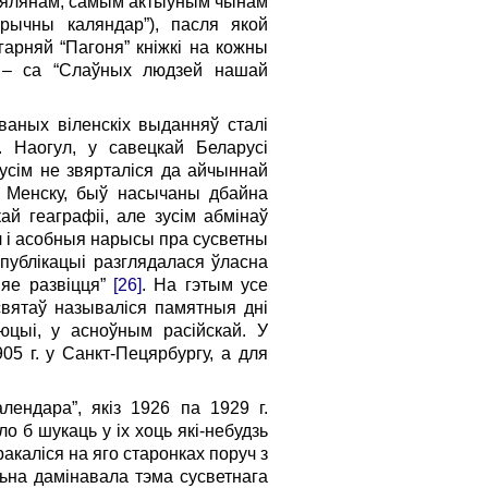
я сялянам, самым актыўным чынам
арычны каляндар”), пасля якой
арняй “Пагоня” кніжкі на кожны
а – са “Слаўных людзей нашай
ваных віленскіх выданняў сталі
 Наогул, у савецкай Беларусі
зусім не звярталіся да айчыннай
м Менску, быў насычаны дбайна
й геаграфіі, але зусім абмінаў
ел і асобныя нарысы пра сусветны
 публікацыі разглядалася ўласна
 яе развіцця”
[26]
. На гэтым усе
святаў называліся памятныя дні
юцыі, у асноўным расійскай. У
5 г. у Санкт-Пецярбургу, а для
лендара”, якіз 1926 па 1929 г.
о б шукаць у іх хоць які-небудзь
акаліся на яго старонках поруч з
льна дамінавала тэма сусветнага