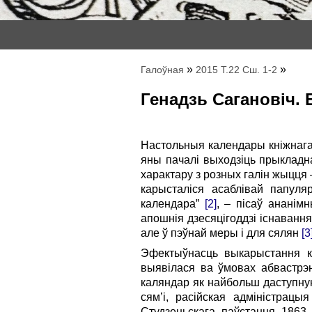
»
»
Галоўная
2015 Т.22 Сш. 1-2
Генадзь Сагановіч. 
Настольныя календары кніжнага 
яны пачалі выходзіць прыкладна
характару з розных галін жыцця –
карысталіся асаблівай папул
календара”
[2]
, – пісаў ананім
апошнія дзесяцігоддзі існаванн
але ў пэўнай меры і для сялян
[3
Эфектыўнасць выкарыстання к
выявілася ва ўмовах абвастрэн
каляндар як найбольш даступную
сям’і, расійская адміністрац
Студзеньскага паўстання 1863