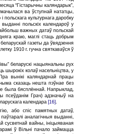
есяца “Гістарычны каляндарык”,
лумачылася ва ўступнай нататцы,
 і польскага культурнага даробку
 выданні польскіх календароў у
найбольш важных датаў польскай
дняга краю, маглі стаць добрым
беларускай газеты да ўвядзення
летку 1910 г. гучна святкаваўся ў
івы” беларускі нацыянальны рух
 шырокіх колаў насельніцтва, у
 Пра вынікі каляндарнай працы
гчыма сказаць нешта пэўнае без
не была бясплённай. Напрыклад,
ны псеўданім Грач) адзначыў на
еларускага календара
[16]
.
гію, або спіс памятных датаў,
 паўтаралі аналагічныя выданні,
й сусветнай вайны, ініцыяваная
арамі ў Вільні пачало займацца