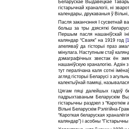
Беларускае Выдавецкае Тавары
гістарычнай храналогіі, ні зваро
календары, друкаваныя ў Вільні,
Пасля заканчэння І сусветнай в
больш за тры дзясяткі беларуск
Першым пасля нашаніўскай іні
каляндар “Сваяк” на 1919 год
[
апеляваў да гісторыі праз ама
мінулага. Наступным стаў калян
дэмаграфічных звестак ён зм
нашаніўскую храналогію. Адзін з
тут пералічана каля сотні імёна
агляд гісторыі Беларусі з агуль
калектыўнай памяці, называла
Цягам пяці далейшых гадоў бел
падрыхтаваным Беларускім Выд
гістарычны раздзел з “Кароткім 
Вільні Беларускім Рэлігійна-Гра
“Кароткая беларуская храналёгія
каляндар”) і асобны “Гістарычны