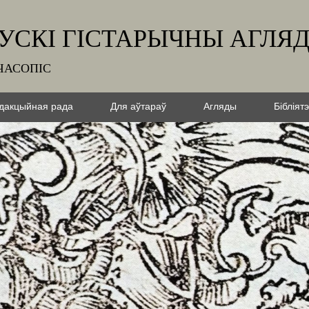
УСКІ ГІСТАРЫЧНЫ АГЛЯ
ЧАСОПІС
дакцыйная рада
Для аўтараў
Агляды
Бібліят