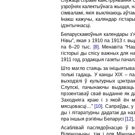
служаць справе канструявання с
узроўнях калектыўнага жыцця, н
сімваламі, якія выклікаюць аў
Інакш кажучы, каляндар гістары
ідэнтычнасці.
Беларускамоўныя календары з’яв
Нівы”, якая з 1910 па 1913 г. 
па 6–20 тыс.
[8]
. Менавіта “На
гісторыі ды спісу важных для н
1911 год, рэдакцыя газеты пачал
Што магло стаяць за ініцыятыва
толькі гадаць. У канцы ХІХ – п
выходзілі ў культурных цэнтр
Слупскі, пачынаючы выдаваць 
прэзентаваў сваё выданне як да
Заходняга краю і з якой ён м
мясцовасці…”
[10]
. Сапраўды, у
ды і літаратурны дадатак да на
пра іншыя рэгіёны Беларусі
[12]
Асаблівай паслядоўнасцю ў в
Віленшчыны, так і для Міншчы