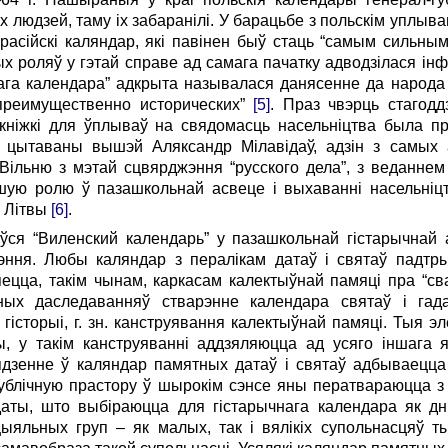
 людзей, таму іх забаранілі. У барацьбе з польскім уплыв
расійскі каляндар, які павінен быў стаць “самым сильны
х роляў у гэтай справе ад самага пачатку адводзілася інф
ага календара” адкрыта называлася данясенне да народ
 преимущественно исторических”
[5]
. Праз чвэрць стагод
ніжкі для ўплываў на свядомасць насельніцтва была пр
і, цытаваны вышэй Аляксандр Мілавідаў, адзін з самых 
 Вільню з мэтай сцвярджэння “русского дела”, з веданнем
ую ролю ў пазашкольнай асвеце і выхаванні насельніцтв
і Літвы
[6]
.
ўся “Виленский календарь” у пазашкольнай гістарычнай а
эння. Любы каляндар з пералікам датаў і святаў падтр
яецца, такім чынам, каркасам калектыўнай памяці пра “св
ных даследаванняў стварэнне календара святаў і гад
гісторыі, г. зн. канструявання калектыўнай памяці. Тыя э
, у такім канструяванні аддзяляюцца ад усяго іншага я
ядзенне ў каляндар памятных датаў і святаў адбываецц
 публічную прастору ў шырокім сэнсе яны ператвараюцца з
аты, што выбіраюцца для гістарычнага календара як дн
яльных груп – як малых, так і вялікіх супольнасцяў т