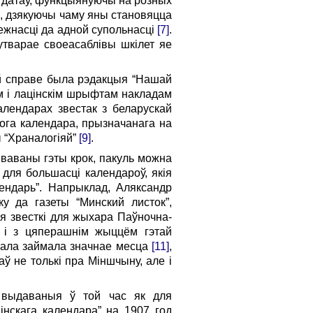
х датаў, функцыянуючы на розных
ь, дзякуючы чаму яны становяцца
ежнасці да адной супольнасці
[7]
.
 утварае своеасаблівы шкілет яе
тай справе была рэдакцыя “Нашай
ым і лацінскім шрыфтам накладам
алендарах звестак з беларускай
гога календара, прызначанага на
ы “Храналогіяй”
[9]
.
ываваны гэты крок, пакуль можна
 для большасці календароў, якія
ендарь”. Напрыклад, Аляксандр
у да газеты “Минский листок”,
ыя звесткі для жыхара Паўночна-
к і з цяперашнім жыццём гэтай
стала займала значнае месца
[11]
,
ў не толькі пра Міншчыну, але і
, выдаваныя ў той час як для
нскага календара” на 1907 год