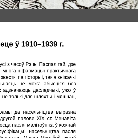
це ў 1910–1939 г.
сі з часоў Рэчы Паспалітай, дзе
ся многа інфармацыі практычнага
есткі па гісторыі, такія кніжачкі
льнасць не можа абысціся без
к адзначаюць даследчыкі, ужо ў
 не толькі для шляхты і мяшчан,
рамы да насельніцтва выразна
другой палове ХІХ ст. Менавіта
есца пасля малітоўніка ў кожнай
усіфікацыі насельніцтва пасля
бернатар Міхаіл Мураўёў лічыў