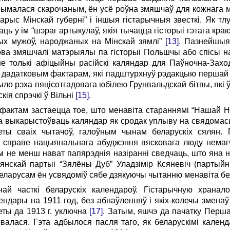
рымалася скарочаным, ён усё роўна змяшчаў для кожнага м
нарыс Мінскай губерні” і іншыя гістарычныя звесткі. Як т
ь у ім “шэраг артыкулаў, якія тычацца гісторыі гэтага краю
ўных мужоў, народжаных на Мінскай зямлі”
[13]
. Пазнейшыя
зкова змяшчалі матэрыялы па гісторыі Польшчы або спісы 
 не толькі афіцыйны расійскі каляндар для Паўночна-Захо
 дадатковым фактарам, які падштурхнуў рэдакцыю першай 
ыло рэха пяцісотгадовага юбілею Грунвальдскай бітвы, які ў
кія спрэчкі ў Вільні
[15]
.
фактам застаецца тое, што менавіта стараннямі “Нашай Н
 выкарыстоўваць каляндар як сродак уплыву на свядомасць
еты сваіх чытачоў, галоўным чынам беларускіх сялян.
 у справе нацыянальнага абуджэння вясковага люду нема
 не менш нават папярэднія назіранні сведчаць, што яна 
лянскай партыі “Зялёны Дуб” Уладзімір Ксяневіч (партый
 беларусам ён усвядоміў сябе дзякуючы чытанню менавіта б
най часткі беларускіх календароў. Гістарычную хранало
ендары на 1911 год, без абнаўленняў і якіх-колечы зменаў
еты да 1913 г. уключна
[17]
. Затым, яшчэ да пачатку Перша
алася. Гэта адбылося пасля таго, як беларускімі календ