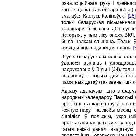
рэвалюцыйнага руху і дзейнасц
кантэксце класавай барацьбы (н
змагаўся Кастусь Каліноўскі”
[28]
толькі беларуская пісьменн
характару тычылася або сусвет
гісторыя, у тым ліку эпоха ВКЛ
была цалкам спынена. Толькі ў
ажыццявіць выдавецкія планы
[
З усіх беларускіх кніжных кален
ўдалося выявіць і апрацавац
надрукавана ў Вільні (34), тады
выданняў гісторыю для асветы
памятных датаў (так званы “шкіле
Адразу адзначым, што з фарма
народных календароў. Паколькі 
практычнага характару ў іх па 
кожную пару і на любы месяц год
з’явіліся ў польскім, украін
прыстасаванасць іх зместу пад 
гэтыя кніжкі давалі выдатную
прадстаўнікі беларускіх нацыян