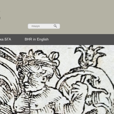
Д
эка БГА
BHR in English