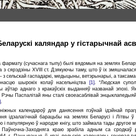
Беларускі каляндар у гістарычнай асве
фармату (сучаснага тыпу) былі вядомыя на землях Белару
 з сярэдзіны ХVІІІ ст. Дзякуючы таму, што ў іх змяшчала
 з сельскай гаспадаркі, медыцыны, ветэрынарыі, а таксама зв
ярнасцю шырокіх колаў насельніцтва
[1]
. “Людская супо
ны аўтар аднаго з кракаўскіх выданняў названай эпохі. Я
я Рэчы Паспалітай яны сталі своеасаблівай энцыклапедыяй
]
.
ніжных календароў для данясення пэўнай ідэйнай праг
ня ідэалагічнай барацьбы на землях Беларусі і Літвы ў 
 і папулярную ў народзе кнігу, што займала тады другое м
ыя Паўночна-Заходняга краю зрабіла адным са сродкаў р
–64 г. Пашыраныя ў краі польскія календары генерал-гу