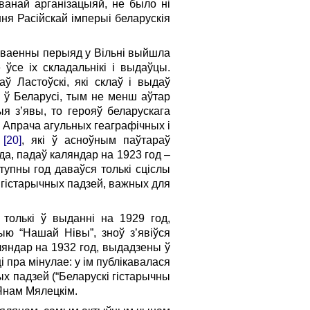
анай арганізацыяй, не было ні
ання Расійскай імперыі беларускія
іжваенны перыяд у Вільні выйшла
 ўсе іх складальнікі і выдаўцы.
 Ластоўскі, які склаў і выдаў
ы ў Беларусі, тым не менш аўтар
я з’явы, то герояў беларускага
 Апрача агульных геаграфічных і
”
[20]
, які ў асноўным паўтараў
да, падаў каляндар на 1923 год –
тупны год даваўся толькі сціслы
х гістарычных падзей, важных для
 толькі ў выданні на 1929 год,
ю “Нашай Нівы”, зноў з’явіўся
ляндар на 1932 год, выдадзены ў
 пра мінулае: у ім публікавалася
ых падзей (“Беларускі гістарычны
 Янам Мялецкім.