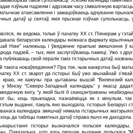
амавобраза такой супольнасці. Усялякі каляндар памятны
адае пэўным падзеям і адрэзкам часу сімвалічную вартасц
таматычнае атаесамленне і замацоўваюць адчуванне прынал
чных датаў ці святаў, якія прызнае пэўная супольнасць,
іліся, як вядома, толькі ў пачатку ХХ ст. Піянерам у гэ
выдавала беларускія календары кніжнага фармату кірылічн
шай Ніве” належыць і ўвядзенне практыкі змяшчэння ў к
арода падзей, – тых, якія заслугоўваюць памяці. Ужо з дру
а публікаваць свой пералік такіх гістарычных датаў, назван
й такога новаўвядзення? Пра тое, чым канкрэтна быў мат
ачатку ХХ ст. зварот да гісторыі быў ужо звычайнай з’явай
ах краю, не кажучы пра цытаваны вышэй “Виленский кал
у Мінску “Северо-Западный календарь” у якасці дадатк
ведачную кнігу, “у якой былі б сканцэнтраваны неабходн
ог бы, хоць прыкладна, пазнаёміцца як з мінулым, та
 гэтым выданні, пакуль яно выходзіла, гісторыя Беларусі 
званага календара змяшчаў нямала гістарычных матэрыяла
, хоць да табліцы памятных датаў справа яшчэ не даходзіла.
ыкарыстанні гісторыі вызначаліся польскія календары
ны. Паказальна, што хоць першае выданне польскага “Мі