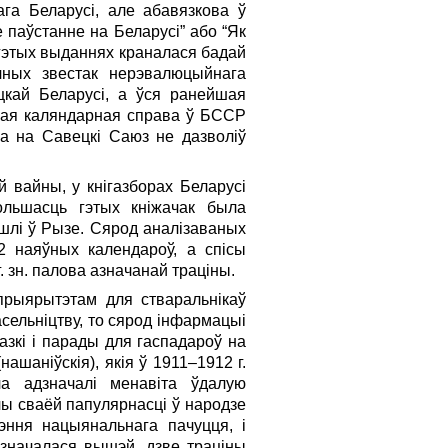
ага Беларусі, але абавязкова ў
 паўстанне на Беларусі” або “Як
у гэтых выданнях краналася бадай
чных звестак нерэвалюцыйнага
ецкай Беларусі, а ўся ранейшая
волая каляндарная справа ў БССР
ра на Савецкі Саюз не дазволіў
ай вайны, у кнігазборах Беларусі
ольшасць гэтых кніжачак была
ыйшлі ў Рызе. Сярод аналізаваных
2 наяўных календароў, а спісы
. зн. палова азначанай траціны.
прыярытэтам для стваральнікаў
сельніцтву, то сярод інфармацыі
азкі і парады для гаспадароў на
ашаніўскія), якія ў 1911–1912 г.
ўча адзначалі менавіта ўдалую
ючы сваёй папулярнасці ў народзе
эння нацыянальнага пачуцця, і
адзначалася вышэй, дзве траціны