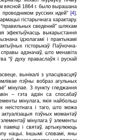
ам вясной 1864 г. было вырашана
м проводником русских идей”
[4]
.
армацыі гістарычнага характару.
а “правильных сведений” шляхам
дзя эфектыўнасць выкарыстання
ызнана ідэолагамі і практыкамі
актыўных гісторыкаў Паўночна-
 справы адзначаў, што менавіта
а “ў духу праваслаўя і рускай
свеце, вынікалі з уласцівасцяў
ымлівае пэўны вобраз агульных
аё” мінулае. З пункту гледжання
авін – гэта адзін са спосабаў
лементы мінулага, якія найбольш
к неістотнага і таго, што можа
а актуалізацыя пэўных момантаў
 элементаў мінулага ў элементы
і памяці і святаў, артыкулююць
ыпу нацыі. Іншымі словамі, яны