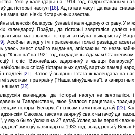
ства. Ужо ў календары на 1914 год, падрыхтаваным назв
таў да гісторыі наогул
[18]
. Ад гэтага часу і да канца існав
 не змяшчалі ніякіх гістарычных звестак.
айны віленскія беларусы ўзнавілі каляндарную справу. У м
іх календароў. Праўда, да гісторыі звярталіся далёка не
цыятывы матэрыялы гісторыі актыўна выкарыстаў Вацлаў
19]
. Асобны агляд у ім прысвечаны толькі развіццю асвет
ль увесь змест свайго выдання, апісваючы то незвычайны
дар “Крыніца” на 1921 год, выдадзены Адамам Станкевічам.
ясціў і спіс “Важнейшых здарэнняў з жыцця беларусаў
 найбольшых спісаў гістарычных датаў, вартых памяці наро
ў і падзей
[21]
. Затое ў выданні гэтага ж календара на нас
нымі звесткамі пра краіну (“Наша мінуўшчына”), а канкрэтны
ся няшмат
[22]
.
арускія календары да гісторыі наогул не звярталіся, і
авецкім Таварыствам, якое ўзялося працягваць традыцы
аглядам гісторыі Беларусі” і спісам памятных датаў
[23]
. Ка
мадзянскім Саюзам, таксама звярнуў сваіх чытачоў да памяці
”, у якую было ўключана 27 датаў. Услед за ім пералік важн
 аддзел” змясціў каляндар на 1933 год, выдадзены ў Вільні