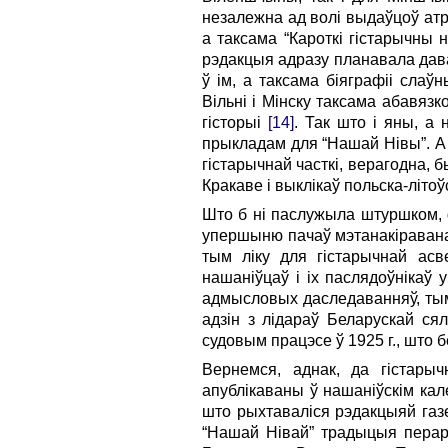
незалежна ад волі выдаўцоў ат
а таксама “Кароткі гістарычны 
рэдакцыя адразу планавала давац
ў ім, а таксама біяграфіі сла
Вільні і Мінску таксама абавя
гісторыі
[14]
. Так што і яны, а
прыкладам для “Нашай Нівы”. А
гістарычнай часткі, верагодна, б
Кракаве і выклікаў польска-літоўс
Што б ні паслужыла штуршком, 
упершыню пачаў мэтанакіравана
тым ліку для гістарычнай асв
нашаніўцаў і іх паслядоўнікаў
адмысловых даследаванняў, тым
адзін з лідараў Беларускай ся
судовым працэсе ў 1925 г., што
Вернемся, аднак, да гістарыч
апублікаваны ў нашаніўскім кал
што рыхтаваліся рэдакцыяй газ
“Нашай Нівай” традыцыя перарв