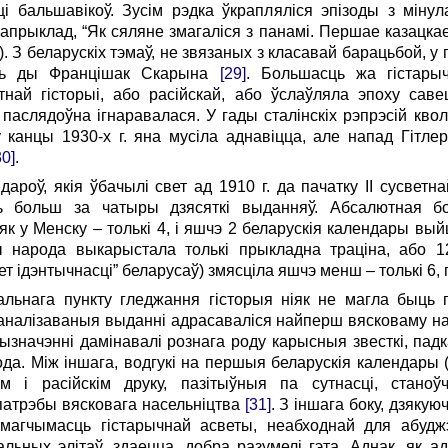
і бальшавікоў. Зусім рэдка ўкрапляліся эпізоды з мінул
апрыклад, “Як сяляне змагаліся з панамі. Першае казацкае
). З беларускіх тэмаў, не звязаных з класавай барацьбой, 
асць ды Францішак Скарына
[29]
. Большасць жа гістары
най гісторыі, або расійскай, або ўслаўляла эпоху сав
, паслядоўна ігнаравалася. У гады сталінскіх рэпрэсій к
 канцы 1930-х г. яна мусіла аднавіцца, але напад Гітле
30]
.
дароў, якія ўбачылі свет ад 1910 г. да пачатку ІІ сусветн
ь больш за чатыры дзясяткі выданняў. Абсалютная б
 як у Менску – толькі 4, і яшчэ 2 беларускія календары в
 народа выкарыстала толькі прыкладна траціна, або 1
т ідэнтычнасці” беларусаў) змясціла яшчэ менш – толькі 6, г
льнага пункту гледжання гісторыя ніяк не магла быць 
аналізаваныя выданні адрасаваліся найперш вясковаму на
вызначэнні дамінавалі рознага роду карысныя звесткі, падк
а. Між іншага, водгукі на першыя беларускія календары (н
скім і расійскім друку, пазітыўныя па сутнасці, стано
патрэбы вясковага насельніцтва
[31]
. З іншага боку, дзяку
 магчымасць гістарычнай асветы, неабходнай для абудж
альных элітаў, здаецца, добра разумелі гэта. Аднак, як 