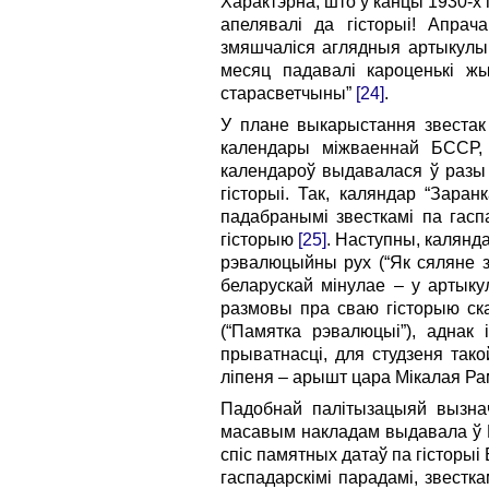
Характэрна, што ў канцы 1930-х
апелявалі да гісторыі! Апрач
змяшчаліся аглядныя артыкулы 
месяц падавалі кароценькі ж
старасветчыны”
[24]
.
У плане выкарыстання звестак 
календары міжваеннай БССР, 
календароў выдавалася ў разы м
гісторыі. Так, каляндар “Зар
падабранымі звесткамі па гасп
гісторыю
[25]
. Наступны, калянд
рэвалюцыйны рух (“Як сяляне зм
беларускай мінулае – у артыку
размовы пра сваю гісторыю ска
(“Памятка рэвалюцыі”), аднак
прыватнасці, для студзеня так
ліпеня – арышт цара Мікалая Рам
Падобнай палітызацыяй вызнача
масавым накладам выдавала ў М
спіс памятных датаў па гісторыі
гаспадарскімі парадамі, звестк