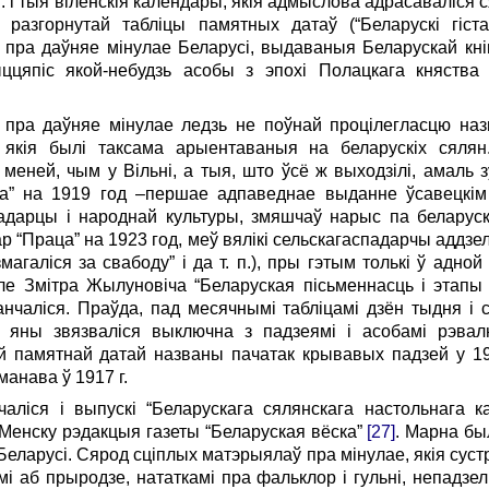
 г. і тыя віленскія календары, якія адмыслова адрасаваліс
а разгорнутай табліцы памятных датаў (“Беларускі гіст
пра даўняе мінулае Беларусі, выдаваныя Беларускай кніг
ыццяпіс якой-небудзь асобы з эпохі Полацкага княств
пра даўняе мінулае ледзь не поўнай процілегласцю наз
якія былі таксама арыентаваныя на беларускіх сялян.
еней, чым у Вільні, а тыя, што ўсё ж выходзілі, амаль 
анка” на 1919 год –першае адпаведнае выданне ўсавецкі
адарцы і народнай культуры, змяшчаў нарыс па беларуска
ар “Праца” на 1923 год, меў вялікі сельскагаспадарчы аддз
агаліся за свабоду” і да т. п.), пры гэтым толькі ў адной
ле Змітра Жылуновіча “Беларуская пісьменнасць і этапы
нчаліся. Праўда, пад месячнымі табліцамі дзён тыдня і 
 і яны звязваліся выключна з падзеямі і асобамі рэвал
ой памятнай датай названы пачатак крывавых падзей у 190
анава ў 1917 г.
ліся і выпускі “Беларускага сялянскага настольнага ка
енску рэдакцыя газеты “Беларуская вёска”
[27]
. Марна был
 Беларусі. Сярод сціплых матэрыялаў пра мінулае, якія сустр
амі аб прыродзе, нататкамі пра фальклор і гульні, непадзе