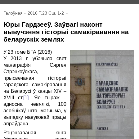
Галоўная
»
2016 Т.23 Сш. 1-2
»
Юры Гардзееў. Заўвагі наконт
вывучэння гісторыі самакіравання на
беларускіх землях
У 23 томе БГА (2016)
У 2013 г. убачыла свет
манаграфія Сяргея
Стрэнкоўскага,
прысвечаная гісторыі
гарадскога самакіравання
на Беларусі ў канцы XIV –
XVIII ст.
[1]
. Яе тыраж –
адносна невялікі, 100
асобнікаў, што, магчыма, у
выпадку навуковай працы
апраўдана.
Рэцэнзаваная кніга