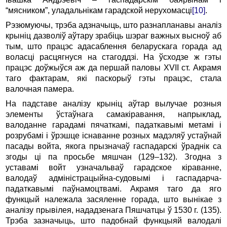
“мясником”, уладальнікам гарадской нерухомасці
[10]
.
Рэзюмуючы, трэба адзначыць, што разнапланавы аналіз
крыніц дазволіў аўтару зрабіць шэраг важных высноў аб
тым, што працэс адасаблення беларускага горада ад
воласці расцягнуся на стагоддзі. На ўсходзе ж гэты
працэс доўжыўся аж да першай паловы XVII ст. Акрамя
таго фактарам, які паскорыў гэты працэс, стала
валочная памера.
На падставе аналізу крыніц аўтар вылучае розныя
элементы ўстаўнага самакіравання, напрыклад,
валоданне гарадамі пячаткамі, падаткавымі метамі і
розрубамі і ўрэшце існаванне розных мадэляў устаўнай
пасады войта, якога прызначаў гаспадарскі ўраднік са
згоды ці па просьбе мяшчан (129–132). Згодна з
уставамі войт узначальваў гарадское кіраванне,
валодаў адміністрацыйна-судовымі і гаспадарча-
падаткавымі паўнамоцтвамі. Акрамя таго да яго
функцый належала засяленне горада, што вынікае з
аналізу прывілея, нададзенага Пяшчатцы ў 1530 г. (135).
Трэба зазначыць, што падобнай функцыяй валодалі