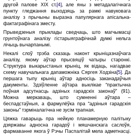
другой палове XIX ст.
[4]
, але яны з метадалагічнага
пункту гледжання выходзяць за рамкі навуковага
аналізу з прычыны выразна папулярнага апісальна-
фактаграфінага зместу.
Прыведзеныя прыклады сведчаць, што магчымасці
грунтоўнага аналізу гістарыяграфічнай думкі нельга
лічыць вычарпанымі.
Некалі слоў трэба сказаць наконт крыніцазнаўчага
аналізу, якому аўтар прысвяціў чатыры старонкі.
Структура выкарыстаных крыніц, як відаць, нагадвае
схему навучальнага дапаможніка Сяргея Ходзіна
[5]
. Да
першага тыпу крыніц аўтар адносіць заканадаўчыя
дакументы. Здзіўленне аўтара выклікае “практычна
поўная адсутнасць адзіных гарадскіх законаў” (91).
Можна меркаваць, што сумненні аўтара –
беспадстаўныя, а фармулёўка пра “адзіныя гарадскія
законы” тэрміналагічна не зусім трапная.
Цяжка гаварыць пра нейкую планамерную палітыку
дзяржавы адносна гарадоў і мяшчанскага саслоўя,
фармаванне якога ў Рэчы Паспалітай мела адметнасці.