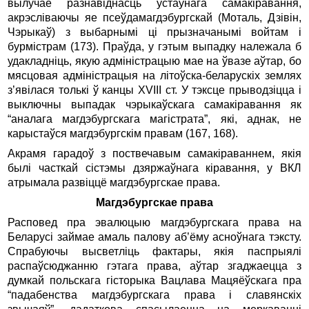
вылучае разнавіднасць устаўнага самакіравання,
акрэсліваючы яе псеўдамагдэбургскай (Моталь, Дзівін,
Чэрыкаў) з выбарнымі ці прызначанымі войтам і
бурмістрам (173). Праўда, у гэтым выпадку належала б
удакладніць, якую адміністрацыю мае на ўвазе аўтар, бо
мясцовая адміністрацыя на літоўска-беларускіх землях
з’явілася толькі ў канцы XVIII ст. У тэксце прыводзіцца і
выключны выпадак чэрыкаўскага самакіравання як
“аналага магдэбургскага магістрата”, які, аднак, не
карыстаўся магдэбургскім правам (167, 168).
Акрамя гарадоў з поствечавым самакіраваннем, якія
былі часткай сістэмы дзяржаўнага кіравання, у ВКЛ
атрымала развіццё магдэбургскае права.
Магдэбургскае права
Расповед пра эвалюцыю магдэбургскага права на
Беларусі займае амаль палову аб’ёму асноўнага тэксту.
Спрабуючы высветліць фактары, якія паспрыялі
распаўсюджанню гэтага права, аўтар згаджаецца з
думкай польскага гісторыка Вацлава Мацяёўскага пра
“падабенства магдэбургскага права і славянскіх