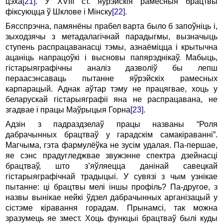
цэха
[21]
. У XVIII ст. яўрэйскія рамесныя брацтвы
фіксуюцца ў Шклове і Мінску
[22]
.
Бясспрэчна, памянёны прабел варта было б запоўніць і,
зыходзячы з метадалагічнай парадыгмы, вызначыць
ступень распрацаванасці тэмы, азнаёміцца і крытычна
ацаніць напрацоўкі і высновы папярэднікаў. Мабыць,
гістарыяграфічны аналіз дазволіў бы лепш
пераасэнсаваць пытанне яўрэйскіх рамесных
карпарацый. Аднак аўтар тэму не працягвае, хоць у
беларускай гістарыяграфіі яна не распрацавана, не
згадвае і працы Маўрыцыя Горна
[23]
.
Адзін з падраздзелаў працы названы “Роля
дабрачынных брацтваў у гарадскім самакіраванні”.
Магчыма, гэта фармулёўка не зусім удалая. Па-першае,
яе сэнс прадугледжвае звужэнне спектра дзейнасці
брацтваў, што з’яўляецца данінай савецкай
гістарыяграфічнай традыцыі. У сувязі з чым узнікае
пытанне: ці брацтвы мелі іншы профіль? Па-другое, з
назвы вынікае нейкі ўдзел дабрачынных арганізацый у
сістэме кіравання горадам. Прынамсі, так можна
зразумець яе змест. Хоць функцыі брацтваў былі куды