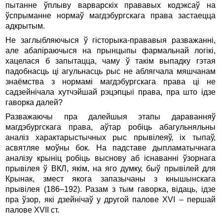
пытанне ўплыву варварскіх прававых кодэксаў на
ўспрыманне нормаў магдэбургскага права застаецца
адкрытым.
Не заглыбляючыся ў гісторыка-прававыя разважанні,
але абапіраючыся на прынцыпы фармальнай логікі,
хацелася б запытацца, чаму ў такім выпадку гэтая
падобнасць ці агульнасць рыс не аблягчала мяшчанам
знаёмства з нормамі магдэбургскага права ці не
садзейнічала хутчэйшай рэцэпцыі права, пра што ідзе
гаворка далей?
Разважаючы пра далейшыя этапы дараванняў
магдэбургскага права, аўтар робіць абагульняльны
аналіз характарыстычных рыс прывілеяў, іх тыпаў,
асвятляе моўны бок. На падставе дыпламатычнага
аналізу крыніц робіць выснову аб існаванні ўзорнага
прывілея ў ВКЛ, якім, на яго думку, быў прывілей для
Крынак, змест якога запазычаны з кнышынскага
прывілея (186–192). Разам з тым гаворка, відаць, ідзе
пра ўзор, які дзейнічаў у другой палове XVI – першай
палове XVII ст.