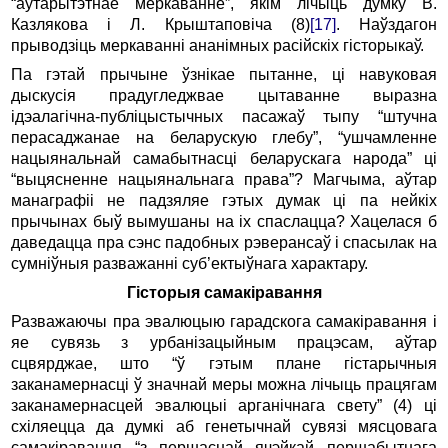
“аўтарытэтнае меркаванне”, якім лічыць думку В.
Казлякова і Л. Крыштаповіча (8)
[17]
. Наўздагон
прыводзіць меркаванні ананімных расійскіх гісторыкаў.
Па гэтай прычыне ўзнікае пытанне, ці навуковая
дыскусія прадугледжвае цытаванне выразна
ідэалагічна-публіцыстычных пасажаў тыпу “штучна
перасаджанае на беларускую глебу”, “ушчамленне
нацыянальнай самабытнасці беларускага народа” ці
“выцясненне нацыянальнага права”? Магчыма, аўтар
манаграфіі не падзяляе гэтых думак ці па нейкіх
прычынах быў вымушаны на іх спаслацца? Хацелася б
даведацца пра сэнс падобных рэверансаў і спасылак на
сумніўныя разважанні суб’ектыўнага характару.
Гісторыя самакіравання
Разважаючы пра эвалюцыю гарадскога самакіравання і
яе сувязь з урбанізацыйным працэсам, аўтар
сцвярджае, што “ў гэтым плане гістарычныя
заканамернасці ў значнай меры можна лічыць працягам
заканамернасцей эвалюцыі арганічнага свету” (4) ці
схіляецца да думкі аб генетычнай сувязі мясцовага
самакіравання “з першаснай ячэйкай першабытнага