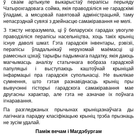
ў сваім артыкуле выкарыстаў перапісы перыяду
Чатырохгадовага сойма, якія праводзіліся не гарадскімі
ўладамі, а мясцовай павятовай адміністрацыяй, таму
непасрэднай сувязі з дзейнасцю самакіравання не мелі.
З тэксту незразумела, ці ў беларускіх гарадах увогуле
праводзіліся перапісы насельніцтва, хоць такіх крыніц
існуе даволі шмат. Гэта гарадскія інвентары, рэвізіі,
перапісы ўладальнікаў нерухомай маёмасці ці
рамесных цэхаў, тарыфы падымнага падатку, якія даюць
магчымасць аналізу статычнага вобраза гарадской
папуляцыі і выступаюць каштоўнай крыніцай
інфармацыі пра гарадскія супольнасці. Не выклікае
сумнення, што гэтая разнавіднасць крыніц пры
вывучэнні гісторыі гарадскога самакіравання мае
другасны характар, але гэта не азначае іх поўнага
ігнаравання.
Па разгледжаных прычынах крыніцазнаўчага ды
лагічнага парадку класіфікацыю крыніц трэба прызнаць
не зусім удалай.
Паміж вечам і Магдэбургам