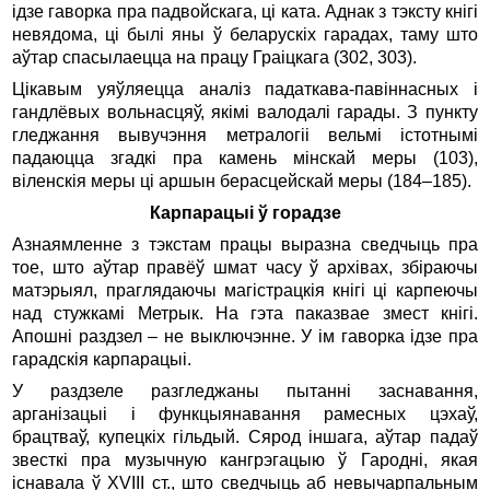
ідзе гаворка пра падвойскага, ці ката. Аднак з тэксту кнігі
невядома, ці былі яны ў беларускіх гарадах, таму што
аўтар спасылаецца на працу Граіцкага (302, 303).
Цікавым уяўляецца аналіз падаткава-павіннасных і
гандлёвых вольнасцяў, якімі валодалі гарады. З пункту
гледжання вывучэння метралогіі вельмі істотнымі
падаюцца згадкі пра камень мінскай меры (103),
віленскія меры ці аршын берасцейскай меры (184–185).
Карпарацыі ў горадзе
Азнаямленне з тэкстам працы выразна сведчыць пра
тое, што аўтар правёў шмат часу ў архівах, збіраючы
матэрыял, праглядаючы магістрацкія кнігі ці карпеючы
над стужкамі Метрык. На гэта паказвае змест кнігі.
Апошні раздзел – не выключэнне. У ім гаворка ідзе пра
гарадскія карпарацыі.
У раздзеле разгледжаны пытанні заснавання,
арганізацыі і функцыянавання рамесных цэхаў,
брацтваў, купецкіх гільдый. Сярод іншага, аўтар падаў
звесткі пра музычную кангрэгацыю ў Гародні, якая
існавала ў XVIII ст., што сведчыць аб невычарпальным