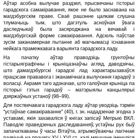
Аўтар асобна вылучае раздзел, прысвечаны гісторыі
гарадскога самакіравання, якое не было заснавана на
магдэбургскім праве. Сваё рашэнне цалкам слушна
тлумачыць тым, што дагэтуль асноўная ўвага
даследчыкаў была засяроджана на вечавай і
магдэбургскай форме самакіравання. Адсюль паўстае
зусім заканамернае пытанне аб магчымасці існавання
нейкага прамежкавага варыянта гарадскога ладу.
На пачатку аўтар праводзіць грунтоўны
гістарыяграфічны і крыніцазнаўчы агляд, даводзячы,
што дамагдэбургскі гарадскі лад характарызаваўся
працэсам прававога і эканамічнага вылучэння гарадоў з
воласці. Акрамя таго адзначае, што галоўная крыніца па
гісторыі гэтых гарадоў – матэрыялы канцылярыі
дзяржаўных устаноў (98–99).
Для поствечавага гарадскога ладу аўтар уводзіць тэрмін
“устаўнае самакіраванне” (40), г. зн. нададзенае згодна з
уставамі, якія захаваліся ў кнігах запісаў Метрыкі ВКЛ.
Паводле праведзеных даследаванняў, устаўны рух быў
запачаткаваны ў часы Вітаўта, атрымоўваючы лагічнае
развіццё на працягу XV і XVI ст., калі мяшчане імкнуліся