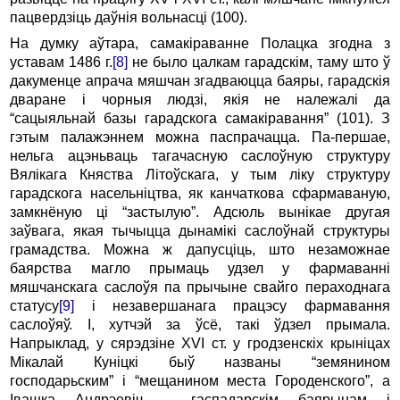
пацвердзіць даўнія вольнасці (100).
На думку аўтара, самакіраванне Полацка згодна з
уставам 1486 г.
[8]
не было цалкам гарадскім, таму што ў
дакуменце апрача мяшчан згадваюцца баяры, гарадскія
дваране і чорныя людзі, якія не належалі да
“сацыяльнай базы гарадскога самакіравання” (101). З
гэтым палажэннем можна паспрачацца. Па-першае,
нельга ацэньваць тагачасную саслоўную структуру
Вялікага Княства Літоўскага, у тым ліку структуру
гарадскога насельніцтва, як канчаткова сфармаваную,
замкнёную ці “застылую”. Адсюль вынікае другая
заўвага, якая тычыцца дынамікі саслоўнай структуры
грамадства. Можна ж дапусціць, што незаможнае
баярства магло прымаць удзел у фармаванні
мяшчанскага саслоўя па прычыне свайго пераходнага
статусу
[9]
і незавершанага працэсу фармавання
саслоўяў. І, хутчэй за ўсё, такі ўдзел прымала.
Напрыклад, у сярэдзіне XVI ст. у гродзенскіх крыніцах
Мікалай Куніцкі быў названы “земянином
господарьским” і “мещанином места Городенского”, а
Івашка Андрэевіч – гаспадарскім баярынам і