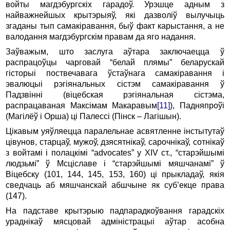
войты магдэбургскіх гарадоў. Урэшце адным з
найважнейшых крытэрыяў, які дазволіў вылучыць
згаданы тып самакіравання, быў факт карыстання, а не
валодання магдэбургскім правам да яго надання.
Заўважым, што заслуга аўтара заключаецца ў
распрацоўцы чарговай “белай плямы” беларускай
гісторыі поствечавага ўстаўнага самакіравання і
эвалюцыі рэгіянальных сістэм самакіравання ў
Падзвінні (віцебская рэгіянальная сістэма,
распрацаваная Максімам Макаравым
[11]
), Падняпроўі
(Магілёў і Орша) ці Палессі (Пінск – Лагішын).
Цікавым уяўляецца паралельнае асвятленне інстытутаў
цівунов, старцаў, мужоў, дзясятнікаў, сарочнікаў, сотнікаў
з войтамі і полацкімі “advocates” у XIV ст., “старэйшымі
людзьмі” ў Мсціславе і “старэйшымі мяшчанамі” ў
Віцебску (101, 144, 145, 153, 160) ці прыкладаў, якія
сведчаць аб мяшчанскай абшчыне як суб’екце права
(147).
На падставе крытэрыю падпарадкоўвання гарадскіх
ураднікаў мясцовай адміністрацыі аўтар асобна