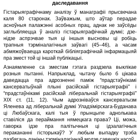
даследавання
Гістарыяграфічнаму аналізу ў манаграфіі прысвечана
каля 80 старонак. Заўважым, што аўтар перадае
асноўныя палажэнні асобных прац, аднак не заўсёды
заглыбляецца ў аналіз гістарыяграфічнай думкі; дзе-
нідзе аспрэчвае тыя ці іншыя высновы ці робіць
трапныя тэрміналагічныя заўвагі (45–46), а часам
абмяжоўваецца кароткай бібліяграфічнай інфармацыяй
пра змест той ці іншай публікацыі.
Азнаямленне са зместам гэтага раздзела выклікае
розныя пытанні. Напрыклад, чытачу было б цікава
даведацца пра адрозненні паміж “прадстаўнікамі
кансерватыўнай плыні расійскай гістарыяграфіі” і
“прадстаўнікамі расійскай ліберальнай гістарыяграфіі”
XIX ст. (11, 12). Чым адрозніваўся кансерватызм
Яленева ад ліберальнай думкі Уладзімірскага-Буданава
ці Любаўскага, калі тыя ў прынцыпе аднолькава
ставіліся да пераймання нямецкага права? Ці, можа,
гаворка ідзе пра палітычныя ці ідэалагічныя
перакананні гісторыкаў? У любым выпадку трэба
пазбягаць даніны тэрміналагічнай модзе савецкіх часоў.