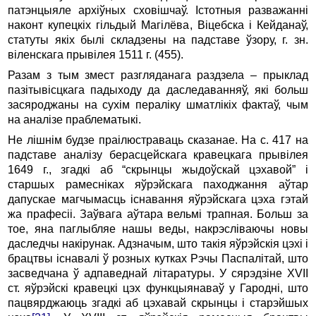
патэнцыяле архіўных сховішчаў. Істотныя разважанні
наконт купецкіх гільдый Магілёва, Віцебска і Кейданаў,
статуты якіх былі складзены на падставе ўзору, г. зн.
віленскага прывілея 1511 г. (455).
Разам з тым змест разгляданага раздзела – прыклад
пазітывісцкага падыходу да даследаванняў, які больш
засяроджаны на сухім пераліку шматлікіх фактаў, чым
на аналізе праблематыкі.
Не лішнім будзе праілюстраваць сказанае. На с. 417 на
падставе аналізу берасцейскага кравецкага прывілея
1649 г., згадкі аб “скрынцы жыдоўскай цэхавой” і
старшых рамесніках яўрэйскага паходжання аўтар
дапускае магчымасць існавання яўрэйскага цэха гэтай
жа прафесіі. Заўвага аўтара вельмі трапная. Больш за
тое, яна паглыбляе нашы веды, накрэсліваючы новы
даследчы накірунак. Адзначым, што такія яўрэйскія цэхі і
брацтвы існавалі ў розных кутках Рэчы Паспалітай, што
засведчана ў адпаведнай літаратуры. У сярэдзіне XVII
ст. яўрэйскі кравецкі цэх функцыянаваў у Гародні, што
пацвярджаюць згадкі аб цэхавай скрынцы і старэйшых