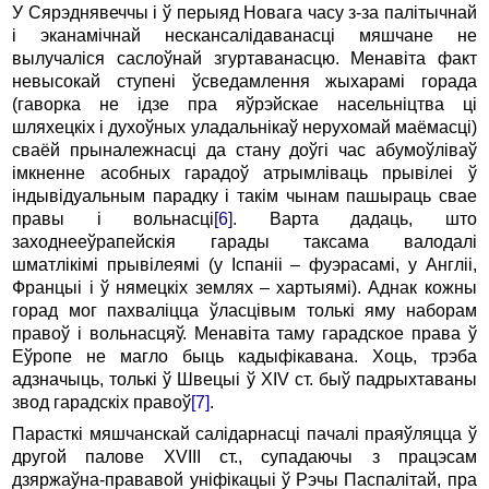
У Сярэднявеччы і ў перыяд Новага часу з-за палітычнай
і эканамічнай нескансалідаванасці мяшчане не
вылучаліся саслоўнай згуртаванасцю. Менавіта факт
невысокай ступені ўсведамлення жыхарамі горада
(гаворка не ідзе пра яўрэйскае насельніцтва ці
шляхецкіх і духоўных уладальнікаў нерухомай маёмасці)
сваёй прыналежнасці да стану доўгі час абумоўліваў
імкненне асобных гарадоў атрымліваць прывілеі ў
індывідуальным парадку і такім чынам пашыраць свае
правы і вольнасці
[6]
. Варта дадаць, што
заходнееўрапейскія гарады таксама валодалі
шматлікімі прывілеямі (у Іспаніі – фуэрасамі, у Англіі,
Францыі і ў нямецкіх землях – хартыямі). Аднак кожны
горад мог пахваліцца ўласцівым толькі яму наборам
правоў і вольнасцяў. Менавіта таму гарадское права ў
Еўропе не магло быць кадыфікавана. Хоць, трэба
адзначыць, толькі ў Швецыі ў XIV ст. быў падрыхтаваны
звод гарадскіх правоў
[7]
.
Парасткі мяшчанскай салідарнасці пачалі праяўляцца ў
другой палове XVIII ст., супадаючы з працэсам
дзяржаўна-прававой уніфікацыі ў Рэчы Паспалітай, пра