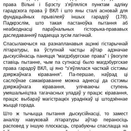
права Вільні і Брэсту з’яўляліся пунктам адліку
гарадскога права ў ВКЛ і што яны сталі асновай для
фундацыйных прывілеяў іншых гарадоў (178).
Падкрэслім, што такая пастаноўка пытання аб
неабходнасці параўнальных гісторыка-прававых
даследаванняў падаецца зусім лагічнай.
Спасылаючыся на разнапланавыя ацэнкі гістарычнай
літаратуры, ва ўступнай частцы аўтар адзначае
дыскусійнасць паняцця “магдэбургскае права” і ўвогуле
ставіць пытанне, чым па сутнасці было магдэбургскае
права гарадоў ВКЛ, ці яно “з’яўлялася часткай сістэмы
дзяржаўнага кіравання”. Па-першае, наўрад ці
саслоўнае самакіраванне можна аднесці да сістэмы
дзяржаўнага кіравання, улічваючы ступень
умяшальніцтва тагачасных уладаў у працэс кіравання,
працэс выбараў магістрацкіх ураднікаў ці штодзённае
жыццё горада.
Што ж тычыцца пытання дыскусійнасці, то замест
аналізу навуковай літаратуры аўтар пераносіць
расповед у іншую плоскасць, спрабуючы спаслацца на