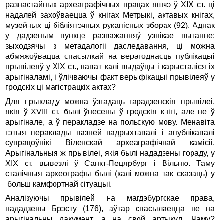
разнастайных археаграфічных працах яшчэ ў XIX ст. ці
надалей захоўваецца ў кнігах Метрыкі, актавых кнігах,
музейных ці бібліятэчных рукапісных зборах (92). Аднак
у дадзеным пункце разважанняў узнікае пытанне:
зыходзячы з метадалогіі даследавання, ці можна
абмяжоўвацца спасылкай на верагоднасць публікацыі
прывілеяў у XIX ст., нават калі выдаўцы і карысталіся іх
арыгіналамі, і ўлічваючы факт верыфікацыі прывілеяў у
гродскіх ці магістрацкіх актах?
Для прыкладу можна ўзгадаць гарадзенскія прывілеі,
якія ў XVIII ст. былі ўнесены ў гродскія кнігі, але не ў
арыгінале, а ў перакладзе на польскую мову. Менавіта
гэтыя пераклады пазней падрыхтавалі і апублікавалі
супрацоўнікі Віленскай археаграфічнай камісіі.
Арыгінальныя ж прывілеі, якія былі нададзены гораду, у
XIX ст. вывезлі ў Санкт-Пецярбург і Вільню. Таму
сталічныя археографы былі (калі можна так сказаць) у
больш камфортнай сітуацыі.
Аналізуючы прывілей на магдэбургскае права,
нададзены Брэсту (176), аўтар спасылаецца не на
арыгінальны дакумент, а на свой артыкул. Чаму?