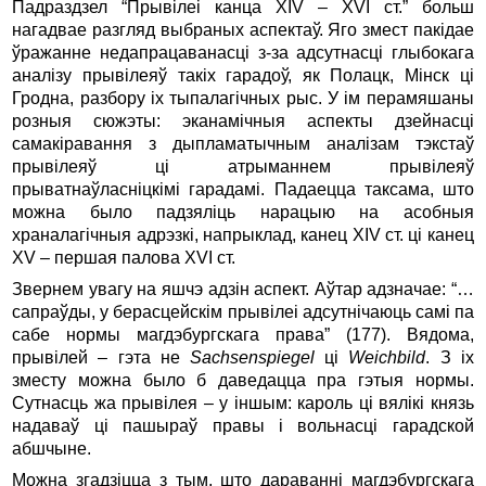
Падраздзел “Прывілеі канца XIV – XVI ст.” больш
нагадвае разгляд выбраных аспектаў. Яго змест пакідае
ўражанне недапрацаванасці з-за адсутнасці глыбокага
аналізу прывілеяў такіх гарадоў, як Полацк, Мінск ці
Гродна, разбору іх тыпалагічных рыс. У ім перамяшаны
розныя сюжэты: эканамічныя аспекты дзейнасці
самакіравання з дыпламатычным аналізам тэкстаў
прывілеяў ці атрыманнем прывілеяў
прыватнаўласніцкімі гарадамі. Падаецца таксама, што
можна было падзяліць нарацыю на асобныя
храналагічныя адрэзкі, напрыклад, канец XIV ст. ці канец
XV – першая палова XVI ст.
Звернем увагу на яшчэ адзін аспект. Аўтар адзначае: “…
сапраўды, у берасцейскім прывілеі адсутнічаюць самі па
сабе нормы магдэбургскага права” (177). Вядома,
прывілей – гэта не
Sachsenspiegel
ці
Weichbild
. З іх
зместу можна было б даведацца пра гэтыя нормы.
Сутнасць жа прывілея – у іншым: кароль ці вялікі князь
надаваў ці пашыраў правы і вольнасці гарадской
абшчыне.
Можна згадзіцца з тым, што дараванні магдэбургскага