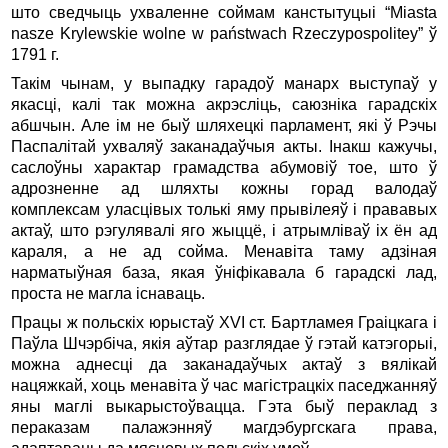
што сведчыць ухваленне соймам канстытуцыі “Miasta
nasze Krуlewskie wolne w państwach Rzeczypospolitey” ў
1791 г.
Такім чынам, у выпадку гарадоў манарх выступаў у
якасці, калі так можна акрэсліць, саюзніка гарадскіх
абшчын. Але ім не быў шляхецкі парламент, які ў Рэчы
Паспалітай ухваляў заканадаўчыя акты. Інакш кажучы,
саслоўны характар грамадства абумовіў тое, што ў
адрозненне ад шляхты кожны горад валодаў
комплексам уласцівых толькі яму прывілеяў і прававых
актаў, што рэгулявалі яго жыццё, і атрымліваў іх ён ад
караля, а не ад сойма. Менавіта таму адзіная
нарматыўная база, якая ўніфікавала б гарадскі лад,
проста не магла існаваць.
Працы ж польскіх юрыстаў XVI ст. Бартламея Граіцкага і
Паўла Шчэрбіча, якія аўтар разглядае ў гэтай катэгорыі,
можна аднесці да заканадаўчых актаў з вялікай
нацяжкай, хоць менавіта ў час магістрацкіх паседжанняў
яны маглі выкарыстоўвацца. Гэта быў пераклад з
пераказам палажэнняў магдэбургскага права,