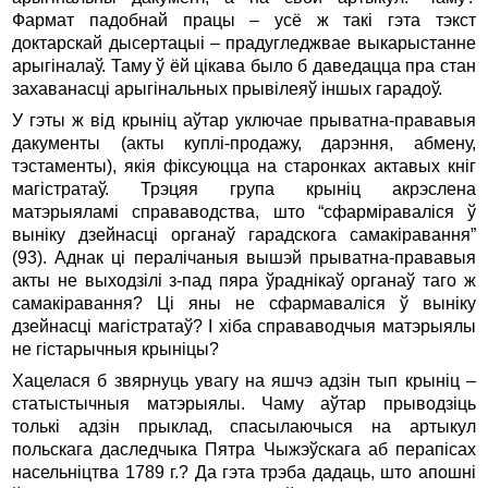
Фармат падобнай працы – усё ж такі гэта тэкст
доктарскай дысертацыі – прадугледжвае выкарыстанне
арыгіналаў. Таму ў ёй цікава было б даведацца пра стан
захаванасці арыгінальных прывілеяў іншых гарадоў.
У гэты ж від крыніц аўтар уключае прыватна-прававыя
дакументы (акты куплі-продажу, дарэння, абмену,
тэстаменты), якія фіксуюцца на старонках актавых кніг
магістратаў. Трэцяя група крыніц акрэслена
матэрыяламі справаводства, што “сфарміраваліся ў
выніку дзейнасці органаў гарадскога самакіравання”
(93). Аднак ці пералічаныя вышэй прыватна-прававыя
акты не выходзілі з-пад пяра ўраднікаў органаў таго ж
самакіравання? Ці яны не сфармаваліся ў выніку
дзейнасці магістратаў? І хіба справаводчыя матэрыялы
не гістарычныя крыніцы?
Хацелася б звярнуць увагу на яшчэ адзін тып крыніц –
статыстычныя матэрыялы. Чаму аўтар прыводзіць
толькі адзін прыклад, спасылаючыся на артыкул
польскага даследчыка Пятра Чыжэўскага аб перапісах
насельніцтва 1789 г.? Да гэта трэба дадаць, што апошні