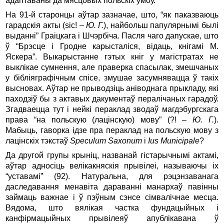
адаптаваны да мясцовых польскіх умоў.
На 91-й старонцы аўтар зазначае, што, “як паказваюць
гарадскія акты (sic! –
Ю. Г.
), найбольш папулярнымі былі
выданні” Граіцкага і Шчэрбіча. Пасля чаго дапускае, што
ў “Брэсце і Гродне карысталіся, відаць, кнігамі М.
Яскера”. Выкарыстанне гэтых кніг у магістратах не
выклікае сумнення, але праверка спасылак, змешчаных
у бібліяграфічным спісе, змушае засумнявацца ў такіх
высновах. Аўтар не прыводзіць аніводнага прыкладу, які
паходзіў бы з актавых дакументаў пералічаных гарадоў.
Згадваецца тут і нейкі пераклад зводаў магдэбургскага
права “на польскую (лацінскую) мову” (?! –
Ю. Г.
).
Мабыць, гаворка ідзе пра пераклад на польскую мову з
лацінскіх тэкстаў
Speculum Saxonum
і
Ius Municipale
?
Да другой групы крыніц, названай гістарычнымі актамі,
аўтар адносіць велікакняскія прывілеі, называючы іх
“уставамі” (92). Натуральна, для рэцэнзаванага
даследавання менавіта дараванні манархаў павінны
займаць важнае і ў пэўным сэнсе сімвалічнае месца.
Вядома, што вялікая частка фундацыйных і
канфірмацыйных прывілеяў апублікавана ў