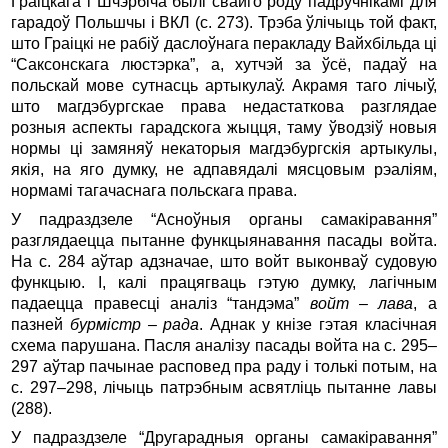
Граіцкага і Шчэрбіча былі свайго роду падручнікамі для
гарадоў Польшчы і ВКЛ (с. 273). Трэба ўлічыць той факт,
што Граіцкі не рабіў даслоўнага перакладу Вайхбільда ці
“Саксонскага люстэрка”, а, хутчэй за ўсё, падаў на
польскай мове сутнасць артыкулаў. Акрамя таго лічыў,
што магдэбургскае права недастаткова разглядае
розныя аспекты гарадскога жыцця, таму ўводзіў новыя
нормы ці замяняў некаторыя магдэбургскія артыкулы,
якія, на яго думку, не адпавядалі мясцовым рэаліям,
нормамі тагачаснага польскага права.
У падраздзеле “Асноўныя органы самакіравання”
разглядаецца пытанне функцыянавання пасады войта.
На с. 284 аўтар адзначае, што войт выконваў судовую
функцыю. І, калі працягваць гэтую думку, лагічным
падаецца правесці аналіз “тандэма”
войт – лава
, а
пазней
бурмістр – рада
. Аднак у кнізе гэтая класічная
схема парушана. Пасля аналізу пасады войта на с. 295–
297 аўтар пачынае расповед пра раду і толькі потым, на
с. 297–298, лічыць патрэбным асвятліць пытанне лавы
(288).
У падраздзеле “Другарадныя органы самакіравання”