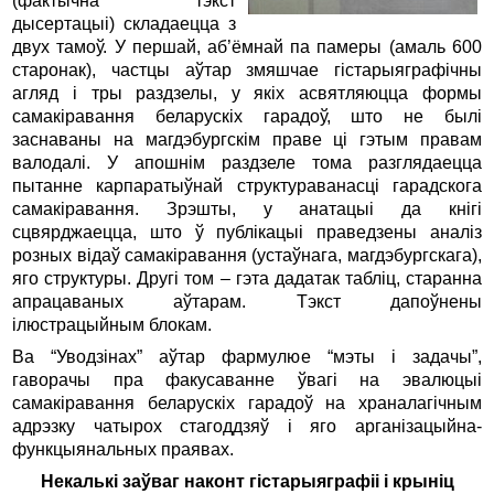
(фактычна тэкст
дысертацыі) складаецца з
двух тамоў. У першай, аб’ёмнай па памеры (амаль 600
старонак), частцы аўтар змяшчае гістарыяграфічны
агляд і тры раздзелы, у якіх асвятляюцца формы
самакіравання беларускіх гарадоў, што не былі
заснаваны на магдэбургскім праве ці гэтым правам
валодалі. У апошнім раздзеле тома разглядаецца
пытанне карпаратыўнай структураванасці гарадскога
самакіравання. Зрэшты, у анатацыі да кнігі
сцвярджаецца, што ў публікацыі праведзены аналіз
розных відаў самакіравання (устаўнага, магдэбургскага),
яго структуры. Другі том – гэта дадатак табліц, старанна
апрацаваных аўтарам. Тэкст дапоўнены
ілюстрацыйным блокам.
Ва “Уводзінах” аўтар фармулюе “мэты і задачы”,
гаворачы пра факусаванне ўвагі на эвалюцыі
самакіравання беларускіх гарадоў на храналагічным
адрэзку чатырох стагоддзяў і яго арганізацыйна-
функцыянальных праявах.
Некалькі заўваг наконт гістарыяграфіі і крыніц