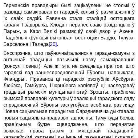
Германскія правадыры былі зацікаўлены не столькі ў
развіцці самакіравання гарадоў, колькі ў размяшчэнні ў
іх сваіх сядзіб. Равенна стала сталіцай остгоцкага
караля Тэадорыха, Хлодвіг перанёс сваю рэзідэнцыю ў
Парыж, а Карл Вялікі размясціў свой двор у Ахене.
Падобныя функцыі выконвалі вестгоцкія Бардо, Тулуза,
Барселона і Таледа
[20]
.
Бясспрэчна, што паўночнаітальянскія гарады-камуны з
антычнай традыцыі пазычылі назву самакіравання
(консул і сенат). Але ж гэта не сведчыць пра тое, што
гарадскі лад раннесярэднявечнай Еўропы, напрыклад,
Фландрыі, Праванса ці гарадскіх рэспублік Аўсбурга,
Любэка, Гамбурга, Нюрнберга капіяваў ці наследаваў
традыцыі рымскіх муніцыпалітэтаў. Зрэшты, праблема
рымскай прававой культуры ў эвалюцыі гарадскога ладу
сярэднявечнай Еўропы заслугоўвае асобнага разгляду.
Новая сацыяльная парадыгма Сярэднявечча дыктавала
новыя сацыяльна-прававыя адносіны. Таму куды больш
правільным будзе сцвярджэнне, што перанятае
рымскае права разам з мясцовай традыцыяй,
каралеўскімі хартыямі ды іншымі дакументамі складалі