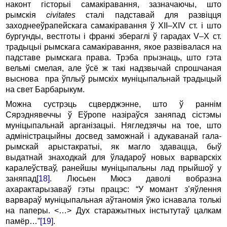
наконт гісторыі самакіравання, зазначаючы, што
рымскія
civitates
сталі падставай для развіцця
заходнееўрапейскага самакіравання ў XII–XIV ст. і што
бургунды, вестготы і франкі збераглі ў гарадах V–X ст.
традыцыі рымскага самакіравання, якое развівалася на
падставе рымскага права. Трэба прызнаць, што гэта
вельмі смелая, але ўсё ж такі надзвычай спрошчаная
выснова пра ўплыў рымскіх муніцыпальнай традыцый
на свет Барбарыкум.
Можна сустрэць сцверджэнне, што ў раннім
Сярэднявеччы ў Еўропе назіраўся заняпад сістэмы
муніцыпальнай арганізацыі. Нягледзячы на тое, што
адміністрацыйны досвед заможнай і адукаванай гала-
рымскай арыстакратыі, як магло здавацца, быў
выдатнай знаходкай для ўладароў новых варварскіх
каралеўстваў, ранейшы муніцыпальны лад прыйшоў у
заняпад
[18]
. Люсьен Мюсэ даволі вобразна
ахарактарызаваў гэты працэс: “У момант з’яўлення
варвараў муніцыпальная аўтаномія ўжо існавала толькі
на паперы. <…> Дух старажытных інстытутаў цалкам
памёр…”
[19]
.