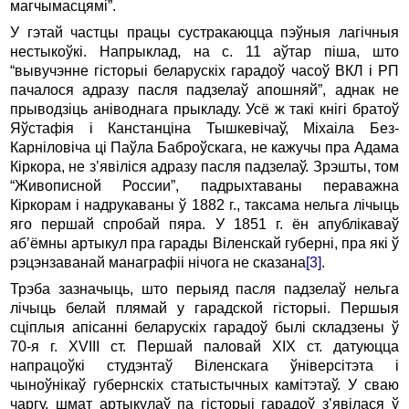
магчымасцямі”.
У гэтай частцы працы сустракаюцца пэўныя лагічныя
нестыкоўкі. Напрыклад, на с. 11 аўтар піша, што
“вывучэнне гісторыі беларускіх гарадоў часоў ВКЛ і РП
пачалося адразу пасля падзелаў апошняй”, аднак не
прыводзіць аніводнага прыкладу. Усё ж такі кнігі братоў
Яўстафія і Канстанціна Тышкевічаў, Міхаіла Без-
Карніловіча ці Паўла Баброўскага, не кажучы пра Адама
Кіркора, не з’явіліся адразу пасля падзелаў. Зрэшты, том
“Живописной России”, падрыхтаваны пераважна
Кіркорам і надрукаваны ў 1882 г., таксама нельга лічыць
яго першай спробай пяра. У 1851 г. ён апублікаваў
аб’ёмны артыкул пра гарады Віленскай губерні, пра які ў
рэцэнзаванай манаграфіі нічога не сказана
[3]
.
Трэба зазначыць, што перыяд пасля падзелаў нельга
лічыць белай плямай у гарадской гісторыі. Першыя
сціплыя апісанні беларускіх гарадоў былі складзены ў
70-я г. XVIII ст. Першай паловай XIX ст. датуюцца
напрацоўкі студэнтаў Віленскага ўніверсітэта і
чыноўнікаў губернскіх статыстычных камітэтаў. У сваю
чаргу, шмат артыкулаў па гісторыі гарадоў з’явілася ў