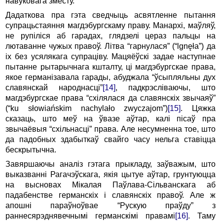
навуковага зместу.
Дадаткова пра гэта сведчыць асвятленне пытання
супрацьстаяння магдэбургскаму праву. Манархі, маўляў,
не рупіліся аб гарадах, глядзелі цераз пальцы на
лютаванне чужых правоў. Літва “гарнулася” (“lgnęła”) да
іх без усялякага супраціву. Мацяёўскі задае наступнае
пытанне рытарычнага кшталту, ці магдэбургскае права,
якое германізавала гарады, абуджала “ўсыпляльны дух
славянскай народнасці”
[14]
, падкрэсліваючы, што
магдэбургскае права “схілялася да славянскіх звычаяў”
(“ku słowiańskim nachylało zwyczajom”)
[15]
. Цяжка
сказаць, што меў на ўвазе аўтар, калі пісаў пра
звычаёвыя “схільнасці” права. Але несумненна тое, што
да падобных здабыткаў свайго часу нельга ставіцца
бескрытычна.
Завяршаючы аналіз гэтага прыкладу, заўважым, што
выказванні Рагачэўскага, якія цытуе аўтар, грунтуюцца
на высновах Мікалая Паўлава-Сільванскага аб
падабенстве германскіх і славянскіх правоў. Але ж
апошні параўноўвае “Рускую праўду” з
раннесярэднявечнымі германскімі правамі
[16]
. Таму