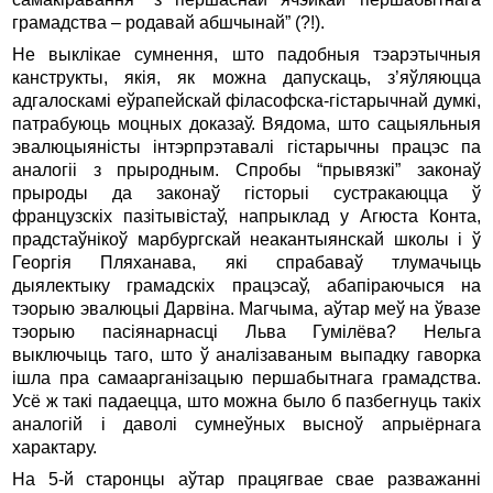
грамадства – родавай абшчынай” (?!).
Не выклікае сумнення, што падобныя тэарэтычныя
канструкты, якія, як можна дапускаць, з’яўляюцца
адгалоскамі еўрапейскай філасофска-гістарычнай думкі,
патрабуюць моцных доказаў. Вядома, што сацыяльныя
эвалюцыяністы інтэрпрэтавалі гістарычны працэс па
аналогіі з прыродным. Спробы “прывязкі” законаў
прыроды да законаў гісторыі сустракаюцца ў
французскіх пазітывістаў, напрыклад у Агюста Конта,
прадстаўнікоў марбургскай неакантыянскай школы і ў
Георгія Пляханава, які спрабаваў тлумачыць
дыялектыку грамадскіх працэсаў, абапіраючыся на
тэорыю эвалюцыі Дарвіна. Магчыма, аўтар меў на ўвазе
тэорыю пасіянарнасці Льва Гумілёва? Нельга
выключыць таго, што ў аналізаваным выпадку гаворка
ішла пра самаарганізацыю першабытнага грамадства.
Усё ж такі падаецца, што можна было б пазбегнуць такіх
аналогій і даволі сумнеўных высноў апрыёрнага
характару.
На 5-й старонцы аўтар працягвае свае разважанні