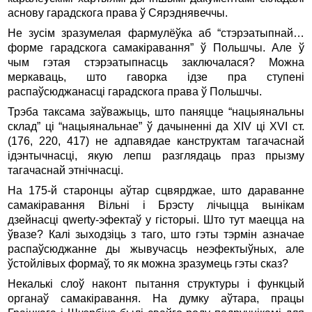
аснову гарадскога права ў Сярэднявеччы.
Не зусім зразумелая фармулёўка аб “стэрэатыпнай…
форме гарадскога самакіравання” ў Польшчы. Але ў
чым гэтая стэрэатыпнасць заключалася? Можна
меркаваць, што гаворка ідзе пра ступені
распаўсюджанасці гарадскога права ў Польшчы.
Трэба таксама заўважыць, што паняцце “нацыянальны
склад” ці “нацыянальнае” ў дачыненні да XIV ці XVI ст.
(176, 220, 417) не адпавядае канструктам тагачаснай
ідэнтычнасці, якую лепш разглядаць праз прызму
тагачаснай этнічнасці.
На 175-й старонцы аўтар сцвярджае, што дараванне
самакіравання Вільні і Брэсту лічыцца вынікам
дзейнасці qwerty-эфектаў у гісторыі. Што тут маецца на
ўвазе?
Калі зыходзіць з таго, што гэты тэрмін азначае
распаўсюджанне ды жывучасць неэфектыўных, але
ўстойлівых формаў, то як можна зразумець гэты сказ?
Некалькі слоў наконт пытання структуры і функцый
органаў самакіравання. На думку аўтара, працы