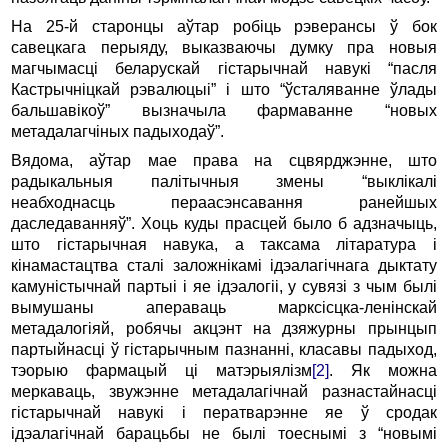
На 25-й старонцы аўтар робіць рэверансы ў бок
савецкага перыяду, выказваючы думку пра новыя
магчымасці беларускай гістарычнай навукі “пасля
Кастрычніцкай рэвалюцыі” і што “ўсталяванне ўлады
бальшавікоў” вызначыла фармаванне “новых
метадалагчіных падыходаў”.
Вядома, аўтар мае права на сцвярджэнне, што
радыкальныя палітычныя змены “выклікалі
неабходнасць пераасэнсавання ранейшых
даследаванняў”. Хоць куды прасцей было б адзначыць,
што гістарычная навука, а таксама літаратура і
кінамастацтва сталі заложнікамі ідэалагічнага дыктату
камуністычнай партыі і яе ідэалогіі, у сувязі з чым былі
вымушаны апераваць марксісцка-ленінскай
метадалогіяй, робячы акцэнт на дзяжурны прынцып
партыйнасці ў гістарычным пазнанні, класавы падыход,
тэорыю фармацый ці матэрыялізм
[2]
. Як можна
меркаваць, звужэнне метадалагічнай разнастайнасці
гістарычнай навукі і ператварэнне яе ў сродак
ідэалагічнай барацьбы не былі тоеснымі з “новымі