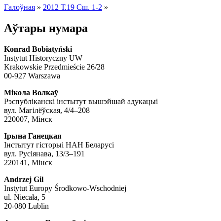
Галоўная
»
2012 Т.19 Сш. 1-2
»
Аўтары нумара
Konrad Bobiatyński
Instytut Historyczny UW
Krakowskie Przedmieście 26/28
00-927 Warszawa
Мікола Волкаў
Рэспубліканскі інстытут вышэйшай адукацыі
вул. Магілёўская, 4/4–208
220007, Мінск
Ірына Ганецкая
Інстытут гісторыі НАН Беларусі
вул. Русіянава, 13/3–191
220141, Мінск
Andrzej Gil
Instytut Europy Środkowo-Wschodniej
ul. Niecała, 5
20-080 Lublin