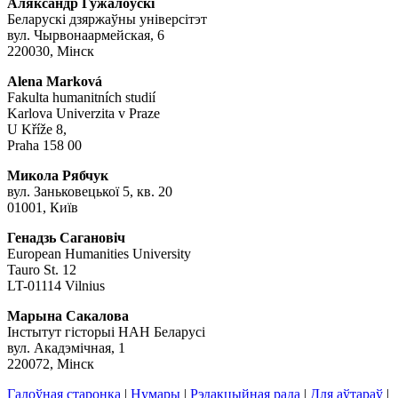
Аляксандр Гужалоўскі
Беларускі дзяржаўны універсітэт
вул. Чырвонаармейская, 6
220030, Мінск
Alena Marková
Fakulta humanitních studií
Karlova Univerzita v Praze
U Kříže 8,
Praha 158 00
Микола Рябчук
вул. Заньковецької 5, кв. 20
01001, Київ
Генадзь Сагановіч
European Humanities University
Tauro St. 12
LT-01114 Vilnius
Марына Сакалова
Інстытут гісторыі НАН Беларусі
вул. Акадэмічная, 1
220072, Мінск
Галоўная старонка
|
Нумары
|
Рэдакцыйная рада
|
Для аўтараў
|