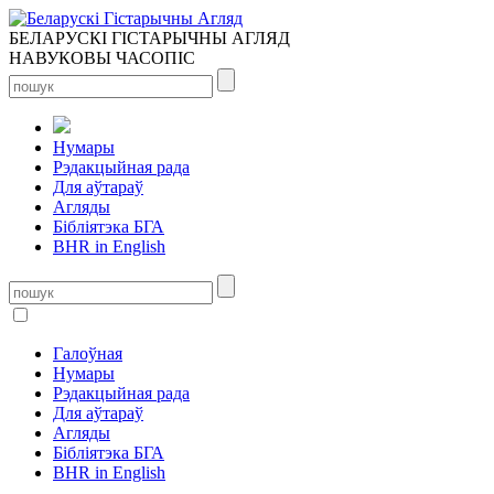
БЕЛАРУСКІ ГІСТАРЫЧНЫ АГЛЯД
НАВУКОВЫ ЧАСОПІС
Нумары
Рэдакцыйная рада
Для аўтараў
Агляды
Бібліятэка БГА
BHR in English
Галоўная
Нумары
Рэдакцыйная рада
Для аўтараў
Агляды
Бібліятэка БГА
BHR in English