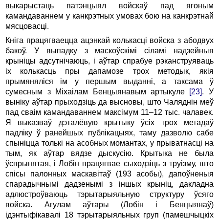
выкарыстаць патэнцыял войскаў пад ягоным
камандаваннем у канкрэтных умовах бою на канкрэтнай
мясцовасці.
Кніга працягваецца ацэнкай колькасці войска з абодвух
бакоў. У выпадку з маскоўскімі сіламі надзейныя
крыніцы адсутнічаюць, і аўтар спрабуе рэканструяваць
іх колькасць пры дапамозе трох методык, якія
прымяняліся ім у першым выданні, а таксама ў
сумесным з Міхаілам Бенцыянавым артыкуле
[23]
. У
выніку аўтар прыходзіць да высновы, што Чаляднін меў
пад сваім камандаваннем максімум 11–12 тыс. чалавек.
Я выказваў дэталёвую крытыку ўсіх трох метадаў
падліку ў ранейшых публікацыях, таму дазволю сабе
спыніцца толькі на асобных момантах, у прыватнасці на
тым, як аўтар вядзе дыскусію. Крытыка не была
ўспрынятая, і Лобін працягвае сыходзіць з труізму, што
спісы палонных маскавітаў (193 асобы), дапоўненыя
спарадычнымі дадзенымі з іншых крыніц, дакладна
адлюстроўваюць тэрытарыяльную структуру ўсяго
войска. Агулам аўтары (Лобін і Бенцыянаў)
ідэнтыфікавалі 18 тэрытарыяльных груп (памешчыцкіх