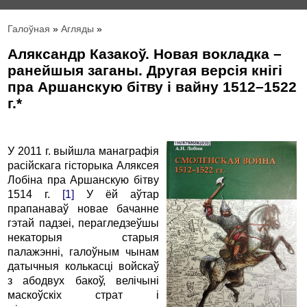
Галоўная
»
Агляды
»
Аляксандр Казакоў. Новая вокладка –
ранейшыя заганы. Другая версія кнігі
пра Аршанскую бітву і вайну 1512–1522
г.*
У 2011 г. выйшла манаграфія
расійскага гісторыка Аляксея
Лобіна пра Аршанскую бітву
1514 г.
[1]
У ёй аўтар
прапанаваў новае бачанне
гэтай падзеі, перагледзеўшы
некаторыя старыя
палажэнні, галоўным чынам
датычныя колькасці войскаў
з абодвух бакоў, велічыні
маскоўскіх страт і