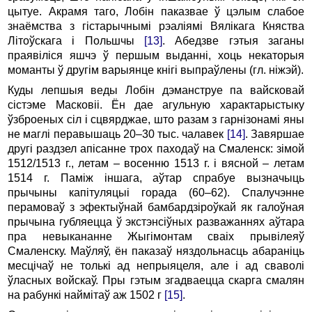
цытуе. Акрамя таго, Лобін паказвае ў цэлым слабое
знаёмства з гістарычнымі рэаліямі Вялікага Княства
Літоўскага і Польшчы
[13]
. Абедзве гэтыя заганы
праявіліся яшчэ ў першым выданні, хоць некаторыя
моманты ў другім варыянце кнігі выпраўлены (гл. ніжэй).
Куды лепшыя веды Лобін дэманструе па вайсковай
сістэме Масковіі. Ён дае агульную характарыстыку
ўзброеных сіл і сцвярджае, што разам з гарнізонамі яны
не маглі перавышаць 20–30 тыс. чалавек
[14]
. Завяршае
другі раздзел апісанне трох паходаў на Смаленск: зімой
1512/1513 г., летам – восенню 1513 г. і вясной – летам
1514 г. Паміж іншага, аўтар спрабуе вызначыць
прычыны капітуляцыі горада (60–62). Спалучэнне
перамоваў з эфектыўнай бамбардзіроўкай як галоўная
прычына губляецца ў экстэнсіўных разважаннях аўтара
пра невыкананне Жыгімонтам сваіх прывілеяў
Смаленску. Маўляў, ён паказаў няздольнасць абараніць
месцічаў не толькі ад непрыяцеля, але і ад сваволі
ўласных войскаў. Пры гэтым згадваецца скарга смалян
на рабункі наймітаў аж 1502 г
[15]
.