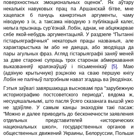
поверхностных эмоциональных оценок”. Як аўтару
некалькіх навуковых прац па Аршанскай бітве, мне
хацелася б пачуць канкрэтныя аргументы, чаму
ніводную з іх, а таксама ніводную з публікацый калег,
нельга прызнаць сур’ёзнай. Лобін, аднак, не абцяжарвае
сябе якой-небудзь аргументацыяй. У раздзеле “Пытанні
гістарыяграфічныя” некаторыя працы названыя, але
характарыстыка ім або не даецца, або зводзіцца да
пары агульных фраз. Агляд гістарыяграфіі заняў меней
за дзве старонкі супраць трох старонак абмеркавання
выказванняў краязнаўцаў і пісьменнікаў
[5]
. Маю
(адзіную крытычную) рэцэнзію на сваю першую кнігу
Лобін не палічыў патрэбным нават згадаць ва ўводзінах.
Гэтыя заўвагі завяршаюцца высновамі пра “зарубежную
историографию постсоветского периода”, вядома ж,
несуцяшальнымі, што пасля ўсяго сказанага вышэй ужо
не здзіўляе. У самым канцы знаходзім такі пасаж:
“Можно и далее приводить до бесконечности заявления
отдельных представителей «исторических
национальных школ», государственных органов и
общественных движений Украины, Белоруссии, Польши