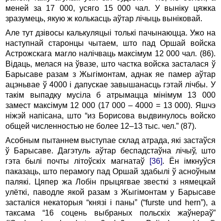
меней за 17 000, усяго 15 000 чал. У выніку цяжка
зразумець, якую ж колькасць аўтар лічыць выніковай.
Але тут дзівосы калькуляцыі толькі пачынаюцца. Ужо на
наступнай старонцы чытаем, што пад Оршай войска
Астрожскага магло налічваць максімум 12 000 чал. (86).
Відаць, мелася на ўвазе, што частка войска засталася ў
Барысаве разам з Жыгімонтам, аднак яе памер аўтар
ацэньвае ў 4000 і дапускае завышанасць гэтай лічбы. У
такім выпадку мусіла б атрымацца мінімум 13 000
замест максімум 12 000 (17 000 – 4000 = 13 000). Яшчэ
ніжэй напісана, што “из Борисова выдвинулось войско
общей численностью не более 12–13 тыс. чел.” (87).
Асобным пытаннем выступае склад атрада, які застаўся
ў Барысаве. Дагэтуль аўтар беспадстаўна лічыў, што
гэта былі почты літоўскіх магнатаў
[36]
. Ён імкнуўся
паказаць, што перамогу пад Оршай здабылі ў асноўным
палякі. Цяпер жа Лобін прыцягвае звесткі з нямецкай
улёткі, паводле якой разам з Жыгімонтам у Барысаве
засталіся некаторыя “князі і паны” (“furste und hern”), а
таксама “16 соцень выбраных польскіх жаўнераў”