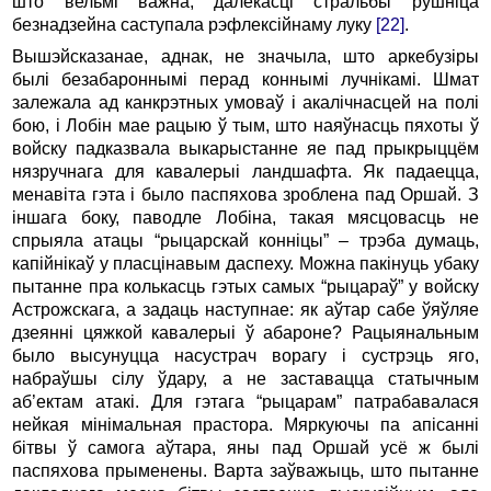
што вельмі важна, далёкасці стральбы рушніца
безнадзейна саступала рэфлексійнаму луку
[22]
.
Вышэйсказанае, аднак, не значыла, што аркебузіры
былі безабароннымі перад коннымі лучнікамі. Шмат
залежала ад канкрэтных умоваў і акалічнасцей на полі
бою, і Лобін мае рацыю ў тым, што наяўнасць пяхоты ў
войску падказвала выкарыстанне яе пад прыкрыццём
нязручнага для кавалерыі ландшафта. Як падаецца,
менавіта гэта і было паспяхова зроблена пад Оршай. З
іншага боку, паводле Лобіна, такая мясцовасць не
спрыяла атацы “рыцарскай конніцы” – трэба думаць,
капійнікаў у пласцінавым даспеху. Можна пакінуць убаку
пытанне пра колькасць гэтых самых “рыцараў” у войску
Астрожскага, а задаць наступнае: як аўтар сабе ўяўляе
дзеянні цяжкой кавалерыі ў абароне? Рацыянальным
было высунуцца насустрач ворагу і сустрэць яго,
набраўшы сілу ўдару, а не заставацца статычным
аб’ектам атакі. Для гэтага “рыцарам” патрабавалася
нейкая мінімальная прастора. Мяркуючы па апісанні
бітвы ў самога аўтара, яны пад Оршай усё ж былі
паспяхова прыменены. Варта заўважыць, што пытанне