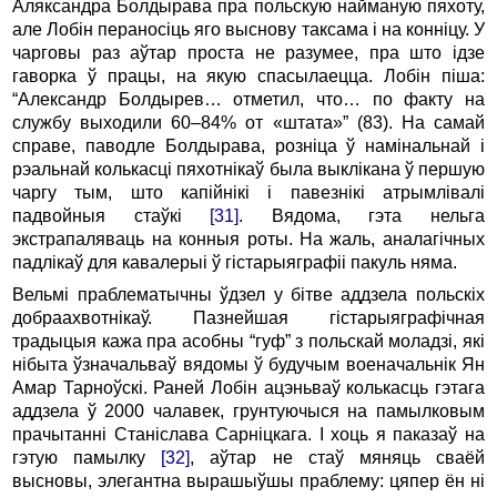
Аляксандра Болдырава пра польскую найманую пяхоту,
але Лобін пераносіць яго выснову таксама і на конніцу. У
чарговы раз аўтар проста не разумее, пра што ідзе
гаворка ў працы, на якую спасылаецца. Лобін піша:
“Александр Болдырев… отметил, что… по факту на
службу выходили 60–84% от «штата»” (83). На самай
справе, паводле Болдырава, розніца ў намінальнай і
рэальнай колькасці пяхотнікаў была выклікана ў першую
чаргу тым, што капійнікі і павезнікі атрымлівалі
падвойныя стаўкі
[31]
. Вядома, гэта нельга
экстрапаляваць на конныя роты. На жаль, аналагічных
падлікаў для кавалерыі ў гістарыяграфіі пакуль няма.
Вельмі праблематычны ўдзел у бітве аддзела польскіх
добраахвотнікаў. Пазнейшая гістарыяграфічная
традыцыя кажа пра асобны “гуф” з польскай моладзі, які
нібыта ўзначальваў вядомы ў будучым военачальнік Ян
Амар Тарноўскі. Раней Лобін ацэньваў колькасць гэтага
аддзела ў 2000 чалавек, грунтуючыся на памылковым
прачытанні Станіслава Сарніцкага. І хоць я паказаў на
гэтую памылку
[32]
, аўтар не стаў мяняць сваёй
высновы, элегантна вырашыўшы праблему: цяпер ён ні