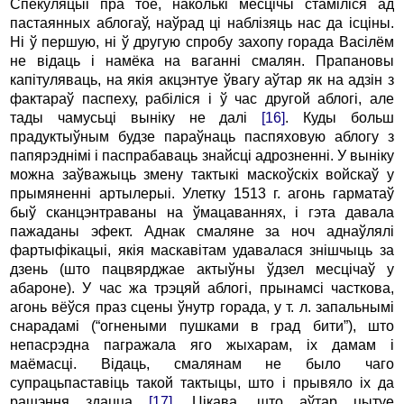
Спекуляцыі пра тое, наколькі месцічы стаміліся ад
пастаянных аблогаў, наўрад ці наблізяць нас да ісціны.
Ні ў першую, ні ў другую спробу захопу горада Васілём
не відаць і намёка на ваганні смалян. Прапановы
капітуляваць, на якія акцэнтуе ўвагу аўтар як на адзін з
фактараў паспеху, рабіліся і ў час другой аблогі, але
тады чамусьці выніку не далі
[16]
. Куды больш
прадуктыўным будзе параўнаць паспяховую аблогу з
папярэднімі і паспрабаваць знайсці адрозненні. У выніку
можна заўважыць змену тактыкі маскоўскіх войскаў у
прымяненні артылерыі. Улетку 1513 г. агонь гарматаў
быў сканцэнтраваны на ўмацаваннях, і гэта давала
пажаданы эфект. Аднак смаляне за ноч аднаўлялі
фартыфікацыі, якія маскавітам удавалася знішчыць за
дзень (што пацвярджае актыўны ўдзел месцічаў у
абароне). У час жа трэцяй аблогі, прынамсі часткова,
агонь вёўся праз сцены ўнутр горада, у т. л. запальнымі
снарадамі (“огнеными пушками в град бити”), што
непасрэдна пагражала яго жыхарам, іх дамам і
маёмасці. Відаць, смалянам не было чаго
супрацьпаставіць такой тактыцы, што і прывяло іх да
рашэння здацца
[17]
. Цікава, што аўтар цытуе