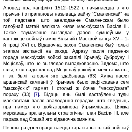
Аповед пра канфлікт 1512–1522 г. пачынаецца з яго
прычын і з прапановы называць вайну “Смаленскай” на
той падставе, што авалоданне Смаленскам было
галоўнай мэтай вялікага князя маскоўскага Васіля III.
Такое тлумачэнне выглядае даволі сумнеўным у
кантэксце войнаў паміж Вільняй і Масквой канца XV – 1-
й трэці XVI ст. Відавочна, захоп Смаленска быў толькі
этапам экспансіі на захад. Адразу пасля падзення
горада маскоўскія войскі захапілі Крычаў, Дуброўну і
Мсціслаў, што не выглядае выпадковасцю. Вядома, што
сілы, якія падышлі пад Мсціслаў у жніўні, мелі гарматы,
г. зн. былі гатовыя яго здабываць (63). Хутка пасля
аршанскай кампаніі ў Крычаве было зафіксавана сем
“маскоўскіх” гармат і столькі ж бочак “маскоўскага”
пораху (33)
[7]
. Відаць, яны былі дастаўлены туды
маскавітамі пасля авалодання горадам, што сведчыць
пра намер яго доўгатэрмінова ўтрымліваць. Цяжка
меркаваць пра агульны стратэгічны план Васіля III, але
параза пад Оршай яго відавочна змяніла.
Першы раздзел працягваецца характарыстыкай войскаў