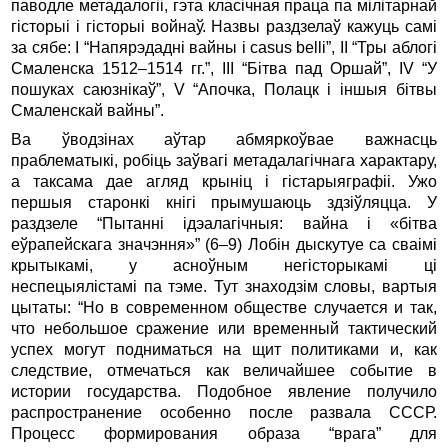
паводле метадалогіі, гэта класічная праца па мілітарнай
гісторыі і гісторыі войнаў. Назвы раздзелаў кажуць самі
за сябе: I “Напярэдадні вайны і casus belli”, II “Тры аблогі
Смаленска 1512–1514 гг.”, III “Бітва пад Оршай”, IV “У
пошуках саюзнікаў”, V “Апочка, Полацк і іншыя бітвы
Смаленскай вайны”.
Ва ўводзінах аўтар абмяркоўвае важнасць
праблематыкі, робіць заўвагі метадалагічнага характару,
а таксама дае агляд крыніц і гістарыяграфіі. Ужо
першыя старонкі кнігі прымушаюць здзіўляцца. У
раздзеле “Пытанні ідэалагічныя: вайна і «бітва
еўрапейскага значэння»” (6–9) Лобін дыскутуе са сваімі
крытыкамі, у асноўным негісторыкамі ці
неспецыялістамі па тэме. Тут знаходзім словы, вартыя
цытаты: “Но в современном обществе случается и так,
что небольшое сражение или временный тактический
успех могут подниматься на щит политиками и, как
следствие, отмечаться как величайшее событие в
истории государства. Подобное явление получило
распространение особенно после развала СССР.
Процесс формирования образа “врага” для