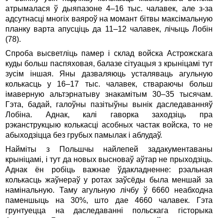
атрымалася ў дыяпазоне 4–16 тыс. чалавек, але з-за
адсутнасці многіх ваяроў на момант бітвы максімальную
планку варта апусціць да 11–12 чалавек, лічыць Лобін
(78).
Спроба высветліць памер і склад войска Астрожскага
куды больш паспяховая, балазе сітуацыя з крыніцамі тут
зусім іншая. Яны дазваляюць усталяваць агульную
колькасць у 16–17 тыс. чалавек, ствараючы больш
імаверную альтэрнатыву знакамітым 30–35 тысячам.
Гэта, бадай, галоўны пазітыўны вынік даследаванняў
Лобіна. Аднак, калі гаворка заходзіць пра
рэканструкцыю колькасці асобных частак войска, то не
абыходзіцца без грубых памылак і аблудаў.
Найміты з Польшчы найлепей задакументаваны
крыніцамі, і тут да новых высноваў аўтар не прыходзіць.
Аднак ён робіць важнае ўдакладненне: рэальная
колькасць жаўнераў у ротах заўсёды была меншай за
намінальную. Таму агульную лічбу ў 6660 неабходна
паменшыць на 30%, што дае 4660 чалавек. Гэта
грунтуецца на даследаванні польскага гісторыка