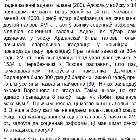
падначаленні аднаго галавы (200). Адсюль у войску з 14
ваяводамі не магло быць болей за 14 тыс. чалавек і
меней за 4000. І зноў аўтар абапіраецца на сведчанні
другой паловы XVI ст., калі ў выніку соценнай рэформы
з’явіліся соценныя галовы. Аднак, як аўтар сам
адзначае, у эпоху Аршанскай бітвы галовы толькі
пачыналі спарадычна згадвацца ў крыніцах, і
прыводзіць пару прыкладаў. Пры гэтым звесткі за 30-я
гады XVI ст. зноў выпадаюць з-пад увагі даследчыка. У
1534 г. перабежчыкі з Пскова распавялі, што пад
камандаваннем пскоўскага намесніка Дзмітрыя
Варанцова было 300 дзяцей баярскіх і ажно 8 галоў, пры
гэтым усе яны названы пайменна
[30]
. Ніякіх ваяводаў
акрамя Варанцова не згадана. Такім чынам, на яго
аднаго прыпадала 8 галоў, тады як Лобін прапануе
максімум 5. Прычым няясна, ці магло іх быць больш за
8. З іншага боку, калі мы не ведаем, колькі людзей магло
быць пад камандаваннем аднаго галавы ў пачатку XVI
ст., задоўга да соценнай рэформы, ці мае шмат сэнсу
такі падыход наогул?
У выніку ўсіх падлікаў колькасць маскоўскага войска