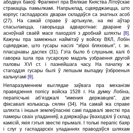
абодвух бакоў. Фрагмент пра Вялікае Княства Літоўскае
стракаціць памылкамі. Напрыклад, сцвярджаецца, што
корпус гаспадарскіх дваран складаўся са знатных асоб
(27). На самай справе ў артыкуле, на які аўтар
спасылаецца, гаворыцца адваротнае: дваране ў
асноўнай сваёй масе паходзілі з дробнай шляхты
[8]
.
Кажучы пра замежных наймітаў у войску ВКЛ, Лобін
сцвярджае, што гусары насілі “зброі бляховыя”, г. зн.
пласцінавы даспех (31). Гэта было б слушным, калі б
гаворка ішла пра гусарскую мадэль узбраення другой
паловы XVI ст. і пазнейшага часу. На пачатку ж
стагоддзя гусары былі ў лепшым выпадку ўзброеныя
кальчугамі
[9]
.
Непаразуменнем выглядае заўвага пра механізм
правядзення попісу войска 1528 г. На думку Лобіна,
перапісчыкі аб’язджалі “имения державцев”, дзе
фіксавалі колькасць сялян (34). На самай жа справе
шляхта і іншыя землеўласнікі самі падавалі звесткі пра
памеры сваіх уладанняў, а дзяржаўцы ўваходзілі ў склад
камісій, якія гэтыя звесткі прымалі. І толькі перапіс баяр
і слуг у гаспадарскіх уладаннях праводзіўся шляхам