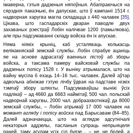
імаверна, гэтыя дадзеныя няпоўныя. Абапіраючыся на
сярэднія паказчыкі, ён дапускае, што ў кампаніі 1514 г.
надворная харугва магла складацца з 440 чалавек
[35]
.
Цікава, што гаспадарскіх дваран паводле двух
захаваных рэестраў Лобін налічвае 1200 (памылкова),
але пры падсумаванні складу войска ён іх апускае.
Няма ніякіх крыніц, каб усталяваць колькасць
велікакняскай земскай службы. Лобін спрабуе ацаніць
яе на аснове адрасатаў ваенных лістоў аб зборы
войска, а таксама памеру вайсковай службы па
дадзеных попісу 1528 г. У выніку атрымалася, што на
вайну мусіла б ехаць 14–16 тыс. чалавек. Далей аўтар
адвольна абніжае гэтую лічбу ўдвая на падставе нізкіх
тэмпаў збору шляхты. Падсумаваўшы вынікі ўсіх
падлікаў – ад 4660 да 6663 наймітаў, 500 чал. польскай
надворнай харугвы, 2000 чал. добраахвотнікаў, да 8000
земскай службы, – Лобін атрымаў 17 000 чалавек
на
момант агляду і попісу войска
пад Барысавам (84–85).
Далей адзначаецца, што на аглядзе адсутнічалі
некаторыя аддзелы, пасланыя супраць непрыяцеля
раней, таму агулам усіх сіл будзе… – не, не болей, а