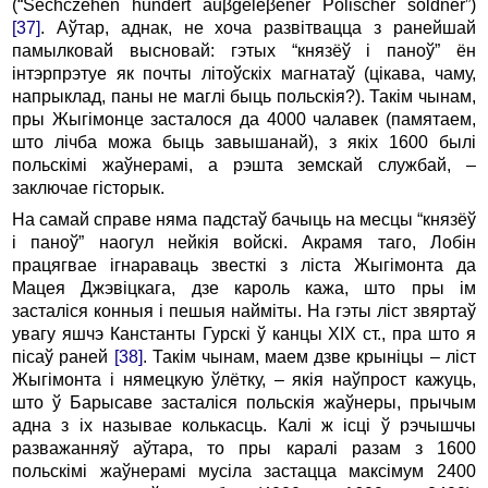
(“Sechczehen hundert auβgeleβener Polischer soldner”)
[37]
. Аўтар, аднак, не хоча развітвацца з ранейшай
памылковай высновай: гэтых “князёў і паноў” ён
інтэрпрэтуе як почты літоўскіх магнатаў (цікава, чаму,
напрыклад, паны не маглі быць польскія?). Такім чынам,
пры Жыгімонце засталося да 4000 чалавек (памятаем,
што лічба можа быць завышанай), з якіх 1600 былі
польскімі жаўнерамі, а рэшта земскай службай, –
заключае гісторык.
На самай справе няма падстаў бачыць на месцы “князёў
і паноў” наогул нейкія войскі. Акрамя таго, Лобін
працягвае ігнараваць звесткі з ліста Жыгімонта да
Мацея Джэвіцкага, дзе кароль кажа, што пры ім
засталіся конныя і пешыя найміты. На гэты ліст звяртаў
увагу яшчэ Канстанты Гурскі ў канцы XIX ст., пра што я
пісаў раней
[38]
. Такім чынам, маем дзве крыніцы – ліст
Жыгімонта і нямецкую ўлётку, – якія наўпрост кажуць,
што ў Барысаве засталіся польскія жаўнеры, прычым
адна з іх называе колькасць. Калі ж ісці ў рэчышчы
разважанняў аўтара, то пры каралі разам з 1600
польскімі жаўнерамі мусіла застацца максімум 2400