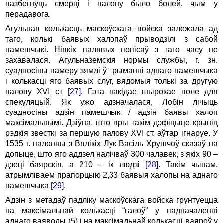
пазбегнуць смерці і палону было болей, чым у
перадавога.
Агульная колькасць маскоўскага войска залежала ад
таго, колькі баявых халопаў прыводзілі з сабой
памешчыкі. Ніякіх палявых попісаў з таго часу не
захавалася. Агульназемскія нормы службы, г. зн.
суадносіны памеру зямлі ў трыманні аднаго памешчыка
і колькасці яго баявых слуг, вядомыя толькі за другую
палову XVI ст
[27]
. Гэта пакідае шырокае поле для
спекуляцый. Як ужо адзначалася, Лобін лічыць
суадносіны адзін памешчык / адзін баявы халоп
максімальнымі. Дзіўна, што пры такім дэфіцыце крыніц
рэдкія звесткі за першую палову XVI ст. аўтар ігнаруе. У
1535 г. палонны з Вялікіх Лук Васіль Хрушчоў сказаў на
допыце, што яго аддзел налічваў 300 чалавек, з якіх 90 –
дзеці баярскія, а 210 – іх людзі
[28]
. Такім чынам,
атрымліваем прапорцыю 2,33 баявыя халопы на аднаго
памешчыка
[29]
.
Адзін з метадаў падліку маскоўскага войска грунтуецца
на максімальнай колькасці “галоў” у падначаленні
аднаго ваяводы (5) і на максімальнай колькасці ваяроў у