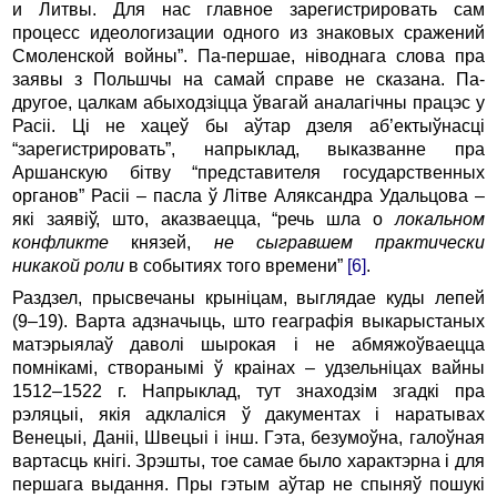
и Литвы. Для нас главное зарегистрировать сам
процесс идеологизации одного из знаковых сражений
Смоленской войны”. Па-першае, ніводнага слова пра
заявы з Польшчы на самай справе не сказана. Па-
другое, цалкам абыходзіцца ўвагай аналагічны працэс у
Расіі. Ці не хацеў бы аўтар дзеля аб’ектыўнасці
“зарегистрировать”, напрыклад, выказванне пра
Аршанскую бітву “представителя государственных
органов” Расіі – пасла ў Літве Аляксандра Удальцова –
які заявіў, што, аказваецца, “речь шла о
локальном
конфликте
князей,
не сыгравшем практически
никакой роли
в событиях того времени”
[6]
.
Раздзел, прысвечаны крыніцам, выглядае куды лепей
(9–19). Варта адзначыць, што геаграфія выкарыстаных
матэрыялаў даволі шырокая і не абмяжоўваецца
помнікамі, створанымі ў краінах – удзельніцах вайны
1512–1522 г. Напрыклад, тут знаходзім згадкі пра
рэляцыі, якія адклаліся ў дакументах і наратывах
Венецыі, Даніі, Швецыі і інш. Гэта, безумоўна, галоўная
вартасць кнігі. Зрэшты, тое самае было характэрна і для
першага выдання. Пры гэтым аўтар не спыняў пошукі