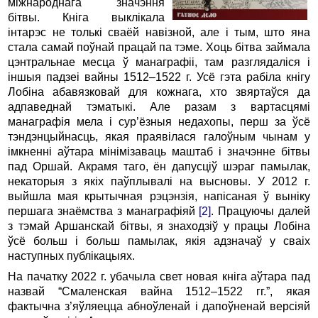
міжнароднага значэння
бітвы. Кніга выклікала
інтарэс не толькі сваёй навізной, але і тым, што яна
стала самай поўнай працай па тэме. Хоць бітва займала
цэнтральнае месца ў манаграфіі, там разглядаліся і
іншыя падзеі вайны 1512–1522 г. Усё гэта рабіла кнігу
Лобіна абавязковай для кожнага, хто звяртаўся да
адпаведнай тэматыкі. Але разам з вартасцямі
манаграфія мела і сур’ёзныя недахопы, перш за ўсё
тэндэнцыйнасць, якая праявілася галоўным чынам у
імкненні аўтара мінімізаваць маштаб і значэнне бітвы
пад Оршай. Акрамя таго, ён дапусціў шэраг памылак,
некаторыя з якіх паўплывалі на высновы. У 2012 г.
выйшла мая крытычная рэцэнзія, напісаная ў выніку
першага знаёмства з манаграфіяй
[2]
. Працуючы далей
з тэмай Аршанскай бітвы, я знаходзіў у працы Лобіна
ўсё больш і больш памылак, якія адзначаў у сваіх
наступных публікацыях.
На пачатку 2022 г. убачыла свет новая кніга аўтара пад
назвай “Смаленская вайна 1512–1522 гг.”, якая
фактычна з’яўляецца абноўленай і дапоўненай версіяй