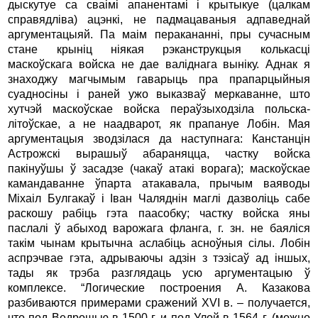
дыскутуе са сваімі апанентамі і крытыкуе (цалкам
справядліва) ацэнкі, не падмацаваныя адпаведнай
аргументацыяй. Па маім перакананні, пры сучасным
стане крыніц ніякая рэканструкцыя колькасці
маскоўскага войска не дае валіднага выніку. Аднак я
знаходжу магчымым гаварыць пра прапарцыйныя
суадносіны і раней ужо выказваў меркаванне, што
хутчэй маскоўскае войска пераўзыходзіла польска-
літоўскае, а не наадварот, як прапануе Лобін. Мая
аргументацыя зводзілася да наступнага: Канстанцін
Астрожскі вырашыў абараняцца, частку войска
пакінуўшы ў засадзе (чакаў атакі ворага); маскоўскае
камандаванне ўпарта атакавала, прычым ваяводы
Міхаіл Булгакаў і Іван Чаляднін маглі дазволіць сабе
раскошу рабіць гэта паасобку; частку войска яны
паслалі ў абыход варожага фланга, г. зн. не баяліся
такім чынам крытычна аслабіць асноўныя сілы. Лобін
аспрэчвае гэта, адрываючы адзін з тэзісаў ад іншых,
тады як трэба разглядаць усю аргументацыю ў
комплексе. “Логические построения А. Казакова
разбиваются примерами сражений XVI в. – получается,
что под Ведрошью в 1500 г. и под Улой в 1564 г. (можно