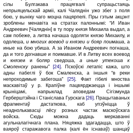
сілы Булгакава працягвалі супрацьстаяць
непрыяцельскай арміі, калі Чаляднін ужо збег з поля
бою, у выніку чаго моцна пацярпелі. Пры гэтым акцэнт
зроблены менавіта на стратах палоннымі: “И Иван
Андреевич [Чаляднін] в ту пору князя Михаила выдал, а
сам побеже, а литва начаша одоляти князю Михаилу, и
одолеша,
и многих воевод и князеи и бояр поимаша
, а
иные на бою убиша. А за Иваном Андреевич погнаша,
да и того догнавше и поимавше. И в Литву всех воевод
и князеи и боляр сведоша,
а иные утекоша к
Смоленску
ранены”
[24]
. Пскоўскі летапіс кажа, што
адны пабеглі ў бок Смаленска, а іншыя “в реки
непроходимые забегоша”
[25]
. Факт гібелі мноства
маскавітаў у р. Крапіўне пацвярджаецца і іншымі
крыніцамі, напрыклад аповедам Сігізмунда
Герберштэйна і Станіслава Гурскага
[26]
. Працытаваных
фрагментаў дастаткова, каб упэўніцца ў
неаднолькавасці лёсу розных частак маскоўскага
войска. Сюды можна дадаць меркаванні
агульналагічнага плана. Няцяжка здагадацца, што ў
ваяроў старажавога палка (калі ён існаваў) шанцаў