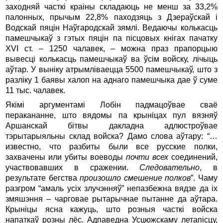
заходняй часткі краіны складаюць не менш за 33,2%
палонных, прычым 22,8% паходзяць з Дзераўскай і
Водскай пяцін Наўгародскай зямлі. Ведаючы колькасць
памешчыкаў з гэтых пяцін па пісцовых кнігах пачатку
XVI ст. – 1250 чалавек, – можна праз прапорцыю
вывесці колькасць памешчыкаў ва ўсім войску, лічыць
аўтар. У выніку атрымліваецца 5500 памешчыкаў, што з
разліку 1 баявы халоп на аднаго памешчыка дае ў суме
11 тыс. чалавек.
Якімі аргументамі Лобін падмацоўвае сваё
перакананне, што вядомы па крыніцах пул вязняў
Аршанскай бітвы дакладна адлюстроўвае
тэрытарыяльны склад войска? Дамо слова аўтару: “…
известно, что разбиты были все русские полки,
захвачены или убиты воеводы
почти всех
соединений,
участвовавших в сражении.
Следовательно
, в
результате бегства
произошло смешение полков
”. Чаму
разгром “амаль усіх злучэнняў” непазбежна вядзе да іх
змяшэння – чарговае рытарычнае пытанне да аўтара.
Крыніцы ясна кажуць, што розныя часткі войска
напаткаў розны лёс. Адпаведна Усцюжскаму летапісцу,