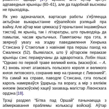
адпаведныя крыніцы (60–61), але да падобнай высновы
не прыходзіць.
Як ужо адзначалася, вартасцю работы з’яўляецца
актыўнае выкарыстанне еўрапейскіх рэляцый пра
вайну. Але аўтар мае цяжкасці ў прачытанні іншамоўных
тэкстаў, як крыніц, так і літаратуры, што прыводзіць да
памылак, часам крытычных. Памятаючы пра гэта, я
звярнуў увагу на згадку паведамлення Хенрыка
Стэнсана ў Стакгольм з навінамі пра першы паход на
Смаленск (52). Выявілася, што ў аўтарскім пераказе
крыніцы сэнс перакручаны да адваротнага. Лобін піша:
“Однако по первой траве великий князь (маскоўскі. –
А.
К.
) вновь хочет атаковать польского короля и великого
князя литовского, сохранив мир на границе с Ливонией”.
На самай жа справе, паводле Стэнсана, гэта польскі
кароль намерваўся ўдарыць па ворагу, а мір з вялікім
князем (маскоўскім) хацеў захаваць магістар Лівонскага
ордэна
[18]
.
Трэці раздзел “Бітва пад Оршай” пачынаецца з
абмеркавання праблемы колькасці войскаў. Аўтар