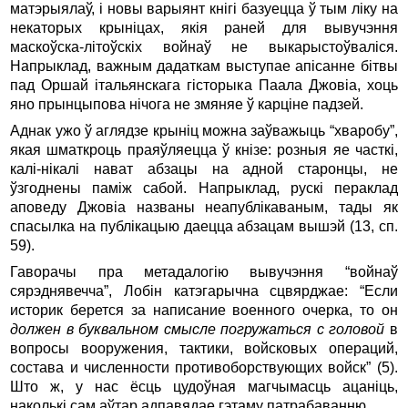
матэрыялаў, і новы варыянт кнігі базуецца ў тым ліку на
некаторых крыніцах, якія раней для вывучэння
маскоўска-літоўскіх войнаў не выкарыстоўваліся.
Напрыклад, важным дадаткам выступае апісанне бітвы
пад Оршай італьянскага гісторыка Паала Джовіа, хоць
яно прынцыпова нічога не змяняе ў карціне падзей.
Аднак ужо ў аглядзе крыніц можна заўважыць “хваробу”,
якая шматкроць праяўляецца ў кнізе: розныя яе часткі,
калі-нікалі нават абзацы на адной старонцы, не
ўзгоднены паміж сабой. Напрыклад, рускі пераклад
аповеду Джовіа названы неапублікаваным, тады як
спасылка на публікацыю даецца абзацам вышэй (13, сп.
59).
Гаворачы пра метадалогію вывучэння “войнаў
сярэднявечча”, Лобін катэгарычна сцвярджае: “Если
историк берется за написание военного очерка, то он
должен в буквальном смысле погружаться с головой
в
вопросы вооружения, тактики, войсковых операций,
состава и численности противоборствующих войск” (5).
Што ж, у нас ёсць цудоўная магчымасць ацаніць,
наколькі сам аўтар адпавядае гэтаму патрабаванню.