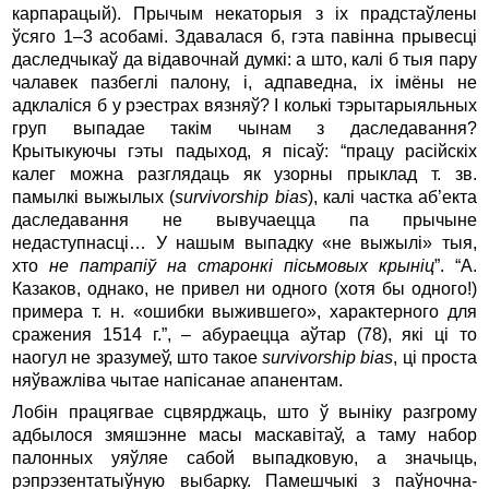
карпарацый). Прычым некаторыя з іх прадстаўлены
ўсяго 1–3 асобамі. Здавалася б, гэта павінна прывесці
даследчыкаў да відавочнай думкі: а што, калі б тыя пару
чалавек пазбеглі палону, і, адпаведна, іх імёны не
адклаліся б у рэестрах вязняў? І колькі тэрытарыяльных
груп выпадае такім чынам з даследавання?
Крытыкуючы гэты падыход, я пісаў: “працу расійскіх
калег можна разглядаць як узорны прыклад т. зв.
памылкі выжылых (
survivorship bias
), калі частка аб’екта
даследавання не вывучаецца па прычыне
недаступнасці… У нашым выпадку «не выжылі» тыя,
хто
не патрапіў на старонкі пісьмовых крыніц
”. “А.
Казаков, однако, не привел ни одного (хотя бы одного!)
примера т. н. «ошибки выжившего», характерного для
сражения 1514 г.”, – абураецца аўтар (78), які ці то
наогул не зразумеў, што такое
survivorship bias
, ці проста
няўважліва чытае напісанае апанентам.
Лобін працягвае сцвярджаць, што ў выніку разгрому
адбылося змяшэнне масы маскавітаў, а таму набор
палонных уяўляе сабой выпадковую, а значыць,
рэпрэзентатыўную выбарку. Памешчыкі з паўночна-