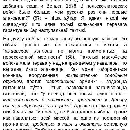
добавить сюда и Венден 1578 г.) польско-литовских
войск было больше, чем русских, раз они первые
атаковали?” (67) – піша аўтар. Я, аднак, ніколі не
сцвярджаў, што адна толькі колькасная перавага
гарантуе выбар наступальнай тактыкі.
На думку Лобіна, гетман заняў абарончую пазіцыю, бо
нібыта траціна яго сіл складалася з пяхоты, а
“
рыцарская конница
не могла применяться на
пересеченной местности” (68). Паколькі маскоўскае
войска мела перавагу над непрыяцелем у кавалерыі, то
выгадна было атакаваць. “Как может обороняться
конница, вооруженная исключительно
холодным
оружием
, против
“европейской”
армии?” – задаецца
пытаннем аўтар. Гэтыя разважанні заканчваюцца
высновай, што “у воевод был только один шанс…
маневрировать и атаковать прижатого к Днепру
врага и сбросить его в реку
”. Аднак чатырма радкамі
ніжэй чытаем: “у воевод не было иного выбора, кроме
как навалиться всей массой на одно из построений
противника,
пробиться в тыл и охватить
остальную