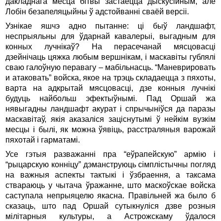
дакладнага месца бітвы застаецца дыскусійным, але
Лобін безапеляцыйны ў адстойванні сваёй версіі.
Узнікае яшчэ адно пытанне: ці быў ландшафт,
неспрыяльны для ўдарнай кавалерыі, выгадным для
конных лучнікаў? На перасечанай мясцовасці
дзейнічаць цяжка любым вершнікам, і маскавіты гублялі
сваю галоўную перавагу – мабільнасць. “Маневрировать
и атаковать” войска, якое на трэць складаецца з пяхоты,
варта на адкрытай мясцовасці, дзе конныя лучнікі
будуць найбольш эфектыўнымі. Пад Оршай жа
нявыгадны ландшафт акурат і спрычыніўся да паразы
маскавітаў, якія аказаліся заціснутымі ў нейкім вузкім
месцы і былі, як можна ўявіць, расстраляныя варожай
пяхотай і гарматамі.
Усе гэтыя разважанні пра “еўрапейскую” армію і
“рыцарскую конніцу” дэманструюць сімплістычны погляд
на важныя аспекты тактыкі і ўзбраення, а таксама
ствараюць у чытача ўражанне, што маскоўскае войска
саступала непрыяцелю якасна. Правільней жа было б
сказаць, што пад Оршай сутыкнуліся дзве розныя
мілітарныя культуры, а Астрожскаму ўдалося