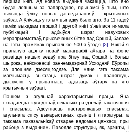
першай кнігі. Ад новага выдання чакаецца, што яно
будзе лепшым за папярэдняе, прынамсі ў тым, што
тычыцца ўліку новых даследаванняў і крытычных
заўваг. А ўлічыць у гэтым выпадку было што. За 11 гадоў
паміж выхадам першай і другой кнігі з’явілася нямала
публікацый і адбыўся шэраг навуковых
мерапрыемстваў, прысвечаных бітве пад Оршай, балазе
на гэты прамежак прыпалі яе 500-я ўгодкі
[3]
. Ніжэй я
прапаную ацэнку новай манаграфіі аўтара на фоне
развіцця нашых ведаў пра бітву пад Оршай і, больш
шырока, вайсковасці раннемадэрнай Усходняй Еўропы
за апошняе дзесяцігоддзе. Для мяне гэта таксама
магчымасць выказаць шэраг думак і працягнуць
дыскусію, у прыватнасці адказаць аўтару на яго
крытычныя заўвагі.
Пачнем з агульнай характарыстыкі працы. Яна
складаецца з уводзінаў, некалькіх раздзелаў, заключэння
і спасылак. Адсутнасць пастаронкавых спасылак,
агульнага спісу выкарыстаных крыніц і літаратуры, а
таксама паказальнікаў стварае вядомыя цяжкасці пры
рабоце з выданнем. Паводле структуры, як, зрэшты, і