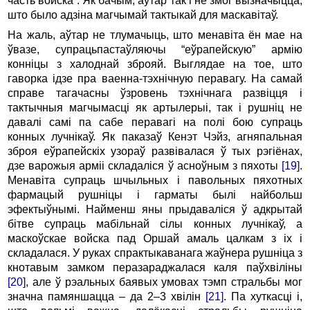
часть войска”. Як бачым, аўтар так і не змог вызначыцца,
што было адзіна магчымай тактыкай для маскавітаў.
На жаль, аўтар не тлумачыць, што менавіта ён мае на
ўвазе, супрацьпастаўляючы “еўрапейскую” армію
конніцы з халоднай зброяй. Выглядае на тое, што
гаворка ідзе пра ваенна-тэхнічную перавагу. На самай
справе тагачасны ўзровень тэхнічнага развіцця і
тактычныя магчымасці як артылерыі, так і рушніц не
давалі самі па сабе перавагі на полі бою супраць
конных лучнікаў. Як паказаў Кенэт Чэйз, агняпальная
зброя еўрапейскіх узораў развівалася ў тых рэгіёнах,
дзе варожыя арміі складаліся ў асноўным з пяхоты
[19]
.
Менавіта супраць шчыльных і павольных пяхотных
фармацый рушніцы і гарматы былі найбольш
эфектыўнымі. Найменш яны прыдаваліся ў адкрытай
бітве супраць мабільнай сілы конных лучнікаў, а
маскоўскае войска пад Оршай амаль цалкам з іх і
складалася. У руках спрактыкаванага жаўнера рушніца з
кнотавым замком перазараджалася каля паўхвіліны
[20]
, але ў рэальных баявых умовах тэмп стральбы мог
значна памяншацца – да 2–3 хвілін
[21]
. Па хуткасці і,