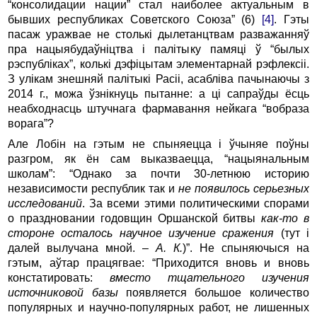
“консолидации нации” стал наиболее актуальным в
бывших республиках Советского Союза” (6)
[4]
. Гэты
пасаж уражвае не столькі дылетанцтвам разважанняў
пра нацыябудаўніцтва і палітыку памяці ў “былых
рэспубліках”, колькі дэфіцытам элементарнай рэфлексіі.
З улікам знешняй палітыкі Расіі, асабліва пачынаючы з
2014 г., можа ўзнікнуць пытанне: а ці сапраўды ёсць
неабходнасць штучнага фармавання нейкага “вобраза
ворага”?
Але Лобін на гэтым не спыняецца і ўчыняе поўны
разгром, як ён сам выказваецца, “нацыянальным
школам”: “Однако за почти 30-летнюю историю
независимости республик так и
не появилось серьезных
исследований
. За всеми этими политическими спорами
о праздновании годовщин Оршанской битвы
как-то в
стороне осталось научное изучение сражения
(тут і
далей вылучана мной. –
А. К.
)”. Не спыняючыся на
гэтым, аўтар працягвае: “Приходится вновь и вновь
констатировать:
вместо тщательного изучения
источниковой базы
появляется большое количество
популярных и научно-популярных работ, не лишенных