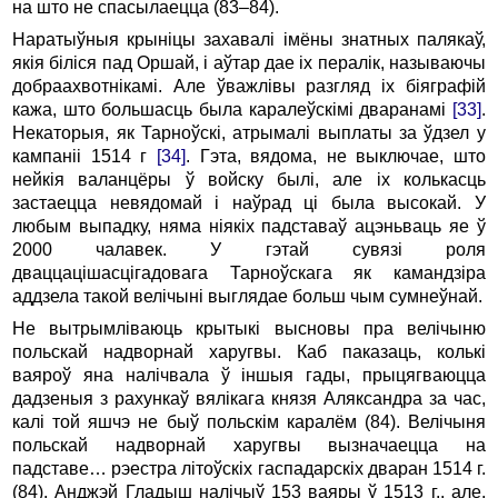
на што не спасылаецца (83–84).
Наратыўныя крыніцы захавалі імёны знатных палякаў,
якія біліся пад Оршай, і аўтар дае іх пералік, называючы
добраахвотнікамі. Але ўважлівы разгляд іх біяграфій
кажа, што большасць была каралеўскімі дваранамі
[33]
.
Некаторыя, як Тарноўскі, атрымалі выплаты за ўдзел у
кампаніі 1514 г
[34]
. Гэта, вядома, не выключае, што
нейкія валанцёры ў войску былі, але іх колькасць
застаецца невядомай і наўрад ці была высокай. У
любым выпадку, няма ніякіх падставаў ацэньваць яе ў
2000 чалавек. У гэтай сувязі роля
дваццацішасцігадовага Тарноўскага як камандзіра
аддзела такой велічыні выглядае больш чым сумнеўнай.
Не вытрымліваюць крытыкі высновы пра велічыню
польскай надворнай харугвы. Каб паказаць, колькі
ваяроў яна налічвала ў іншыя гады, прыцягваюцца
дадзеныя з рахункаў вялікага князя Аляксандра за час,
калі той яшчэ не быў польскім каралём (84). Велічыня
польскай надворнай харугвы вызначаецца на
падставе… рэестра літоўскіх гаспадарскіх дваран 1514 г.
(84). Анджэй Гладыш налічыў 153 ваяры ў 1513 г., але,