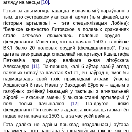
агляду на месцы
[10]
.
Гэтыя заганы могуць падацца нязначнымі ў параўнанні з
тым, што сустракаем у апісанні гармат (тым цікавей, што
гісторыя артылерыі – гэта спецыялізацыя Лобіна):
“Великое княжество Литовское в полевых сражениях
стало
активно применять
полевые орудия –
фельдшланги. Известно, что на начало 1503 г. в войске
ВКЛ было 20 полевых орудий (фельдшлангов)”. Гэта
цытата завяршаецца спасылкай на артыкул Кшыштафа
Пяткевіча пра двор вялікага князя літоўскага
Аляксандра
[11]
. Па-першае, калі б аўтар зрабіў агляд
палявых бітваў за пачатак XVI ст., ён наўрад ці змог бы
падмацаваць свой тэзіс прыкладамі акрамя ўласна
Аршанскай бітвы. Нават у Заходняй Еўропе – адным з
галоўных рэгіёнаў інавацый у тактыцы з агняпальнай
зброяй – якасныя змены ў выкарыстанні артылерыі ў
полі толькі пачыналіся
[12]
. Па-другое, ніякія
фельдшлангі Пяткевіч не згадвае, а колькасць гармат ён
падае не на пачатак 1503 г., а за час усёй вайны.
Гэта далёка не адзіны прыклад няздольнасці аўтара
зразумець, што напісана ў іншамоўным тэксце, які ён