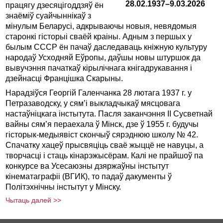
28.02.1937–9.03.2026
працягу дзесяцігоддзяў ён
знаёміў суайчыннікаў з
мінулым Беларусі, адкрываючы новыя, невядомыя
старонкі гісторыі сваёй краіны. Адным з першых у
былым СССР ён пачаў даследаваць кніжную культуру
народаў Усходняй Еўропы, даўшы новы штуршок да
вывучэння пачаткаў кірылічнага кнігадрукавання і
дзейнасці Францішка Скарыны.
Нарадзіўся Георгій Галенчанка 28 лютага 1937 г. у
Петразаводску, у сям’і выкладчыкаў мясцовага
настаўніцкага інстытута. Пасля заканчэння ІІ Сусветнай
вайны сям’я пераехала ў Мінск, дзе ў 1955 г. будучы
гісторык-медыявіст скончыў сярэднюю школу № 42.
Спачатку хацеў прысвяціць сваё жыццё не навуцы, а
творчасці і стаць кінарэжысёрам. Калі не прайшоў па
конкурсе ва Усесаюзны дзяржаўны інстытут
кінематаграфіі (ВГИК), то падаў дакументы ў
Політэхнічны інстытут у Мінску.
Чытаць далей >>