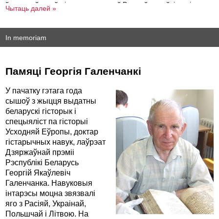
ўсходнееўрапейскіх даследаванняў Варшаўскага ўніверсітэта.
Часопіс публікуе артыкулы, агляды, рэцэнзіі, архіўныя
матэрыялы, а таксама інфармацыйныя зацемкі па беларускай і
ўсходнееўрапейскай гісторыі без храналагічных абмежаванняў.
In memoriam
БГА індэксуецца ў базах ERIH PLUS i EBSCO.
Усе тэксты высылаюцца ў электроннай форме на адрас
bhr@belhistory.eu
Памяці Георгія Галенчанкі
Рукапісы навуковых артыкулаў праходзяць папярэдняе
ананімнае рэцэнзаванне. Рэдакцыя пакідае за сабой права
У пачатку гэтага года
адбору і рэдагавання атрыманых тэкстаў.
сышоў з жыцця выдатны
Пры падрыхтоўцы артыкулаў і рэцэнзій просім кіравацца
беларускі гісторык і
інструкцыяй для аўтараў
.
спецыяліст па гісторыі
Усходняй Еўропы, доктар
гістарычных навук, лаўрэат
Дзяржаўнай прэміі
Рэспублікі Беларусь
Георгій Якаўлевіч
Галенчанка. Навуковыя
інтарэсы моцна звязвалі
яго з Расіяй, Украінай,
Польшчай і Літвою. На