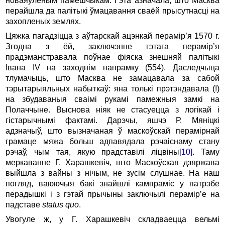
новаяўленым памешчыкам. Гэта азначала, што Масква
перайшла да палітыкі ўмацавання сваёй прысутнасці на
захопленых землях.
Цяжка пагадзіцца з аўтарскай ацэнкай перамір’я 1570 г.
Згодна з ёй, заключэнне гэтага перамір’я
прадэманстравала поў­нае фіяска знешняй палітыкі
Івана IV на заходнім напрамку (554). Даследчыца
тлумачыць, што Масква не замацавала за сабой
тэрытарыяльных набыткаў: яна толькі прэтэндавала (!)
на збудаваныя сваімі рукамі памежныя замкі на
Полаччыне. Вы­снова ніяк не стасуецца з логікай і
гістарычнымі фактамі. Дарэчы, яшчэ Р. Мяніцкі
адзначыў, што вызначаная ў маскоўскай перамірнай
грамаце мяжа больш адпавядала рэчаіснаму стану
рэчаў, чым тая, якую прадставілі ліцвіны
[10]
. Таму
меркаванне Г. Харашкевіч, што Маскоўская дзяржава
выйшла з вайны з нічым, не зусім слушнае. На наш
погляд, ваюючыя бакі знайшлі кампраміс у патрэбе
перадышкі і з гэтай прычыны заключылі перамір’е на
падставе
status quo
.
Увогуле ж, у Г. Харашкевіч складваецца вельмі