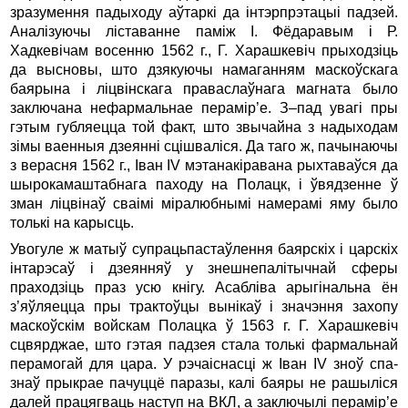
зразумення падыходу аўтаркі да інтэрпрэтацыі падзей.
Аналізуючы ліставанне паміж І. Фёдаравым і Р.
Хадкевічам восенню 1562 г., Г. Харашкевіч прыходзіць
да высновы, што дзякуючы намаганням маскоўскага
баярына і ліцвінскага праваслаўнага магната было
заключана нефармальнае перамір’е. З–пад увагі пры
гэтым губляецца той факт, што звычайна з надыходам
зімы ваенныя дзеянні сцішваліся. Да таго ж, пачынаючы
з верасня 1562 г., Іван IV мэтанакіравана рыхтаваўся да
шырокамаштабнага паходу на Полацк, і ўвядзенне ў
зман ліцвінаў сваімі міралюбнымі намерамі яму было
толькі на карысць.
Увогуле ж матыў супрацьпастаўлення баярскіх і царскіх
інтарэсаў і дзеянняў у знешнепалітычнай сферы
праходзіць праз усю кнігу. Асабліва арыгінальна ён
з’яўляецца пры трактоўцы вынікаў і значэння захопу
маскоўскім войскам Полацка ў 1563 г. Г. Харашкевіч
сцвярджае, што гэтая падзея стала толькі фармальнай
перамогай для цара. У рэчаіснасці ж Іван IV зноў спа­
знаў прыкрае пачуццё паразы, калі баяры не рашыліся
далей працягваць наступ на ВКЛ, а заключылі перамір’е