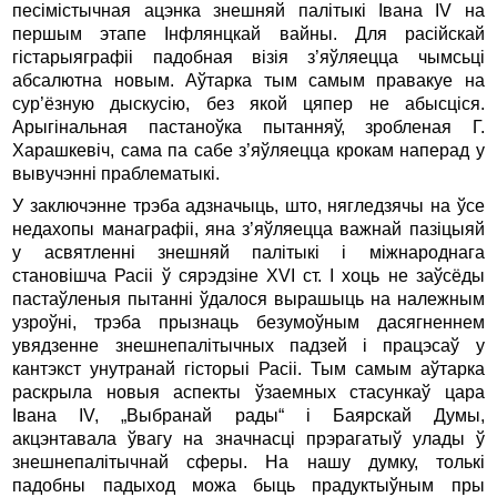
песімістычная ацэнка знешняй палітыкі Івана IV на
першым этапе Інфлянцкай вайны. Для расійскай
гістарыяграфіі падобная візія з’яўляецца чымсьці
абсалютна новым. Аўтарка тым самым правакуе на
сур’ёзную дыскусію, без якой цяпер не абысціся.
Арыгінальная пастаноўка пытанняў, зробленая Г.
Харашкевіч, сама па сабе з’яўляецца крокам наперад у
вывучэнні праблематыкі.
У заключэнне трэба адзначыць, што, нягледзячы на ўсе
недахопы манаграфіі, яна з’яўляецца важнай пазіцыяй
у асвятленні знешняй палітыкі і міжнароднага
становішча Расіі ў сярэдзіне XVI ст. І хоць не заўсёды
пастаўленыя пытанні ўдалося вырашыць на належным
узроўні, трэба прызнаць безумоўным дасягненнем
увядзенне знешнепалітычных падзей і працэсаў у
кантэкст унутранай гісторыі Расіі. Тым самым аўтарка
раскрыла новыя аспекты ўзаемных стасункаў цара
Івана IV, „Выбранай рады“ і Баярскай Думы,
акцэнтавала ўвагу на значнасці прэрагатыў улады ў
знешнепалітычнай сферы. На нашу думку, толькі
падобны падыход можа быць прадуктыўным пры