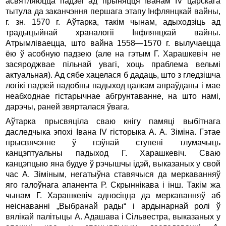
асвятляюцца падзеі ад прыняцця Іванам IV царскага
тытула да заканчэння першага этапу Інфлянцкай вайны,
г. зн. 1570 г. Аўтарка, такім чынам, адыходзіць ад
традыцыйнай храналогіі Інфлянцкай вайны.
Атрымліваецца, што вайна 1558—1570 г. вылучаецца
ёю ў асобную падзею (але на гэтым Г. Харашкевіч не
засяроджвае пільнай увагі, хоць праблема вельмі
актуальная). Ад сябе хацелася б дадаць, што з гледзі­шча
логікі падзей падобны падыход цалкам апраўданы і мае
неабходнае гістарычнае абгрунтаванне, на што намі,
дарэчы, раней звярталася ўвага.
Аўтарка прысвяціла сваю кнігу памяці выбітнага
даследчыка эпохі Івана IV гісторыка А. А. Зіміна. Гэтае
прысвячэнне ў пэўнай ступені тлумачыць
канцэптуальны падыход Г. Харашкевіч. Сваю
канцэпцыю яна будуе ў рэчышчы ідэй, выказаных у свой
час А. Зіміным, негатыўна ставячыся да меркаванняў
яго галоўнага апанента Р. Скрыннікава і інш. Такім жа
чынам Г. Харашкевіч адносіцца да меркаванняў аб
неіснаванні „Выбранай рады“ і ардынарнай ролі ў
вялікай палітыцы А. Адашава і Сільвестра, выказаных у