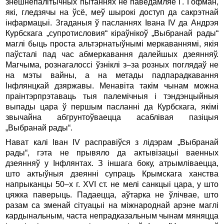
знешнепалітычных пытаннях не паведамляе Г. Гофман,
які, гледзячы на ўсё, меў шырокі доступ да сакрэтнай
інфармацыі. Згаданыя ў пасланнях Івана IV да Андрэя
Курбскага „супротисловия“ кіраўнікоў „Выбранай рады“
маглі быць проста альтэрнатыўнымі меркаваннямі, якія
паўсталі пад час абмеркавання далейшых дзеянняў.
Магчыма, рознагалоссі ўзніклі з–за розных поглядаў не
на мэты вайны, а на метады падпарадкавання
Інфлянцкай дзяржавы. Менавіта такім чынам можна
праінтэрпрэтаваць тыя палемічныя i тэндэнцыйныя
выпады цара ў першым пасланні да Курбскага, якімі
звычайна абгрунтоўваецца асаблівая пазіцыя
„Выбранай рады“.
Нават калі Іван IV расправіўся з лідэрам „Выбранай
рады“, гэта не прывяло да актывізацыі ваенных
дзеянняў у Інфлянтах. З іншага боку, атрымліваецца,
што актыўныя дзеянні супраць Крымскага ханства
напрыканцы 50–х г. XVI ст. не мелі санкцыі цара, у што
цяжка паверыць. Падаецца, аўтарка не ўлічвае, што
разам са зменай сітуацыі на міжнароднай арэне маглі
кардынальным, часта непрадказальным чынам мяняцца