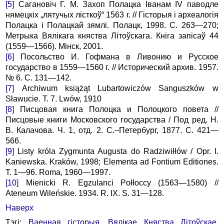
[5]
Сагановіч Г. М. Захоп Полацка Іванам IV паводле
нямецкіх „лятучых лісткоў“ 1563 г. // Гісторыя і археалогія
Полацка і Полацкай зямлі. Полацк, 1998. С. 263—270;
Метрыка Вялікага княства Літоўскага. Кніга запісаў 44
(1559—1566). Мінск, 2001.
[6]
Посольство И. Гофмана в Ливонию и Русское
государство в 1559—1560 г. // Исторический архив. 1957.
№ 6. С. 131—142.
[7]
Archiwum książąt Lubartowiczów Sanguszków w
Sławucie. T. 7. Lwów, 1910
[8]
Писцовая книга Полоцка и Полоцкого повета //
Писцовые книги Московского государства / Под ред. Н.
В. Калачова. Ч. 1, отд. 2. С.–Петербург, 1877. С. 421—
566.
[9]
Listy króla Zygmunta Augusta do Radziwiłłów / Opr. I.
Kaniewska. Kraków, 1998; Elementa ad Fontium Editiones.
T. 1—96. Roma, 1960—1997.
[10]
Mienicki R. Egzulanci Połłoccy (1563—1580) //
Ateneum Wileńskie. 1934. R. IX. S. 31—128.
Наверх
Тэгі:
Ваенная гісторыя
,
Вялікае Княства Літоўскае
,