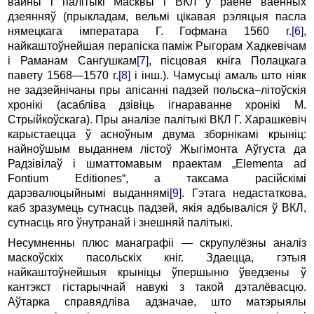
вайны і палітыкі Масквы і ВКЛ у раёне ваенных
дзеянняў (прыкладам, вельмі цікавая рэляцыя пасла
нямецкага імператара Г. Гофмана 1560 г.
[6]
,
найкаштоўнейшая перапіска паміж Рыгорам Хадкевічам
і Раманам Сангушкам
[7]
, пісцовая кніга Полацкага
павету 1568—1570 г.
[8]
і інш.). Чамусьці амаль што ніяк
не задзейнічаны пры апісанні падзей польска–літоўскія
хронікі (асабліва дзівіць ігнараванне хронікі М.
Стрыйкоўскага). Пры аналізе палітыкі ВКЛ Г. Харашкевіч
карыстаецца ў асноўным двума зборнікамі крыніц:
найноўшым выданнем лістоў Жыгімонта Аўгуста да
Радзівілаў і шматтомавым праектам „Elementa ad
Fontium Editiones“, а таксама расійскімі
дарэвалюцыйнымі выданнямі
[9]
. Гэтага недастаткова,
каб зразумець сутнасць падзей, якія адбываліся ў ВКЛ,
сутнасць яго ўнутранай і знешняй палітыкі.
Несумненны плюс манаграфіі — скрупулёзны аналіз
маскоўскіх пасольскіх кніг. Здаецца, гэтыя
найкаштоўнейшыя крыніцы ўпершыню ўведзены ў
кантэкст гістарычнай навукі з такой дэталёвасцю.
Аўтарка справядліва адзначае, што матэрыялы