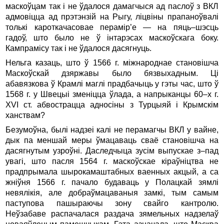
маскоўцам так і не ўдалося дамагчыся ад паслоў з ВКЛ
адмовіцца ад прэтэнзій на Рыгу, ліцвіны прапаноўвалі
толькі кароткачасовае перамір’е — на пяць–шэсць
гадоў, што было не ў інтарэсах маскоўскага боку.
Кампрамісу так і не ўдалося дасягнуць.
Нельга казаць, што ў 1566 г. міжнароднае становішча
Маскоўскай дзяржавы было бязвыхадным. Ці
абавязкова ў Крамлі маглі прадбачыць у гэты час, што ў
1568 г. у Швецыі зменіцца ўлада, а напрыканцы 60–х г.
XVI ст. абвострацца адносіны з Турцыяй і Крымскім
ханствам?
Безумоўна, былі надзеі калі не перамагчы ВКЛ у вайне,
дык па меншай меры ўмацаваць сваё становішча на
дасягнутым узроўні. Даследчыца зусім выпускае з–пад
увагі, што пасля 1564 г. маскоўскае кіраўніцтва не
прадпрымала шырокамаштабных ваенных акцый, а са
жніўня 1566 г. пачало будаваць у Полацкай зямлі
невялікія, але добраўмацаваныя замкі, тым самым
паступова пашыраючы зону свайго кантролю.
Неўзабаве распачалася раздача зямельных надзелаў