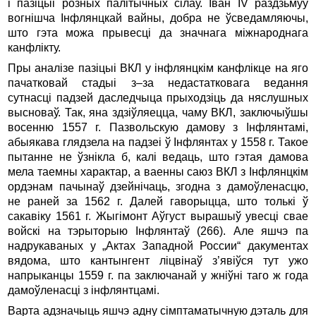
і пазіцыі розных палітычных сілаў. Іван IV раздзьмуў
вогнішча Інфлянцкай вайны, добра не ўсведамляючы,
што гэта можа прывесці да значнага міжнароднага
канфлікту.
Пры аналізе пазіцыі ВКЛ у інфлянцкім канфлікце на яго
пачатковай стадыі з–за недастатковага ведання
сутнасці падзей даследчыца прыходзіць да няслушных
высноваў. Так, яна здзіўляецца, чаму ВКЛ, заключыўшы
восенню 1557 г. Пазвольскую дамову з Інфлянтамі,
абыякава глядзела на падзеі ў Інфлянтах у 1558 г. Такое
пытанне не ўзнікла б, калі ведаць, што гэтая дамова
мела таемны характар, а ваенны саюз ВКЛ з Інфлянцкім
ордэнам пачынаў дзейнічаць, згодна з дамоўленасцю,
не раней за 1562 г. Далей гаворыцца, што толькі ў
сакавіку 1561 г. Жыгі­монт Аўгуст вырашыў увесці свае
войскі на тэрыторыю Інфлянтаў (266). Але яшчэ па
надрукаваных у „Актах Западной России“ дакументах
вядома, што кантынгент ліцвінаў з’явіўся тут ужо
напрыканцы 1559 г. па заключанай у жніўні таго ж года
дамоўленасці з інфлянтцамі.
Варта адзначыць яшчэ адну сімптаматычную дэталь для