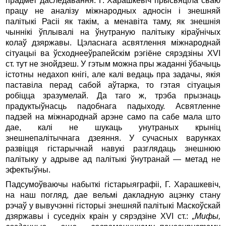
прадмет даследавання. Г. Харашкевіч прысвяціла сваю
працу не аналізу міжнародных адносін і знешняй
палітыкі Расіі як такім, а менавіта таму, як знешнія
чыннікі ўплывалі на ўнутраную палітыку кіраўнічых
колаў дзяржавы. Цэласнага асвятлення міжнароднай
сітуацыі ва ўсходнееўрапейскім рэгіёне сярэдзіны XVI
ст. тут не знойдзеш. У гэтым можна пры жаданні ўбачыць
істотны недахоп кнігі, але калі ведаць пра задачы, якія
паставіла перад сабой аўтарка, то гэтая сітуацыя
робіцца зразумелай. Да таго ж, трэба прызнаць
прадуктыўнасць падобнага падыходу. Асвятленне
падзей на міжнароднай арэне само па сабе мала што
дае, калі не шукаць унутраных крыніц
знешнепалітычнага дзеяння. У сучасных варунках
развіцця гістарычнай навукі разглядаць знешнюю
палітыку у адрыве ад палітыкі ўнутранай — метад не
эфектыўны.
Падсумоўваючы набыткі гістарыяграфіі, Г. Харашкевіч,
на наш погляд, дае вельмі дакладную ацэнку стану
рэчаў у вывучэнні гісторыі знешняй палітыкі Маскоўскай
дзяржавы і суседніх краін у сярэдзіне XVI ст.:
„Мифы,