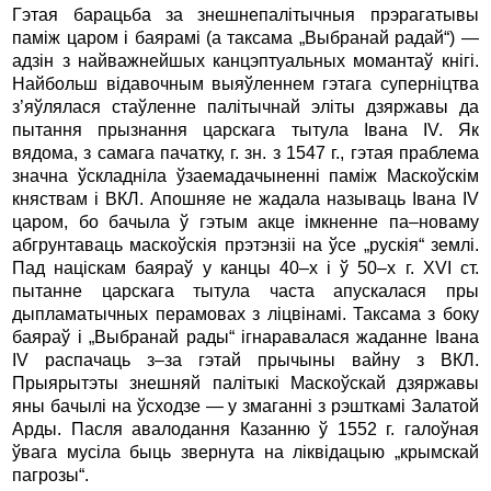
Гэтая барацьба за знешнепалітычныя прэрагатывы
паміж царом і баярамі (а таксама „Выбранай радай“) —
адзін з найважнейшых канцэптуальных момантаў кнігі.
Найбольш відавочным выяўленнем гэтага суперніцтва
з’яўлялася стаўленне палітычнай эліты дзяржавы да
пытання прызнання царскага тытула Івана IV. Як
вядома, з самага пачатку, г. зн. з 1547 г., гэтая праблема
значна ўскладніла ўзаемадачыненні паміж Маскоўскім
княствам і ВКЛ. Апошняе не жадала называць Івана IV
царом, бо бачыла ў гэтым акце імкненне па–новаму
абгрунтаваць маскоўскія прэтэнзіі на ўсе „рускія“ землі.
Пад націскам баяраў у канцы 40–х і ў 50–х г. XVI ст.
пытанне царскага тытула часта апускалася пры
дыпламатычных перамовах з ліцвінамі. Таксама з боку
баяраў і „Выбранай рады“ ігнаравалася жаданне Івана
IV распачаць з–за гэтай прычыны вайну з ВКЛ.
Прыярытэты знешняй палітыкі Маскоўскай дзяржавы
яны бачылі на ўсходзе — у змаганні з рэшткамі Залатой
Арды. Пасля авалодання Казанню ў 1552 г. галоўная
ўвага мусіла быць звернута на ліквідацыю „крымскай
пагрозы“.