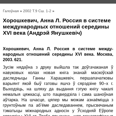
Галоўная
»
2002 Т.9 Сш. 1-2
»
Хорошкевич, Анна Л. Россия в системе
международных отношений середины
XVI века (Андрэй Янушкевіч)
Хорошкевич, Анна Л. Россия в системе между­­
народных отношений середины XVI века. Москва,
2003. 621.
Зусім нядаўна з друку выйшла так доўгачаканая ў
навуковых колах новая кніга знанай маскоўскай
даследчыцы Ганны Харашкевіч, першапачатковы
варыянт якой быў гатовы яшчэ ў сярэдзіне 90–х г.
Выходзіць, на шляху да выдання гэтую кнігу чакалі
немалыя цяжкасці, што пацвердзіла і сама шаноўная
аўтарка. На шчасце, цяпер мы можам азнаёміцца з
грунтоўным па аб’ёме даследаваннем, прысвечаным
тэматыцы міжнародных адносін у Ўсходняй Еўропе