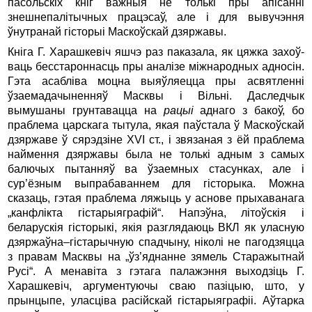
пасольскіх кніг важныя не толькі пры апісанні
знешнепалітычных працэсаў, але і для вывучэння
ўнутранай гісторыі Маскоўскай дзяржавы.
Кніга Г. Харашкевіч яшчэ раз паказала, як цяжка захоў­
ваць бесстароннасць пры аналізе міжнародных адносін.
Гэта асабліва моцна выяўляецца пры асвятленні
ўзаемадачыненняў Масквы і Вільні. Даследчык
вымушаны грунтавацца на
рацыі
аднаго з бакоў, бо
праблема царскага тытула, якая паўстала ў Маскоўскай
дзяржаве ў сярэдзіне XVI ст., і звязаная з ёй праблема
наймення дзяржавы была не толькі адным з самых
балючых пытанняў ва ўзаемных стасунках, але і
сур’ёзным выпрабаваннем для гісторыка. Можна
сказаць, гэтая праблема ляжыць у аснове прыхаванага
„канфлікта гістарыяграфій“. Напэўна, літоўскія і
беларускія гісторыкі, якія разглядаюць ВКЛ як уласную
дзяржаўна–гістарычную спадчыну, ніколі не пагодзяцца
з правам Масквы на „ўз’яднанне зямель Старажытнай
Русі“. А менавіта з гэтага палажэння выходзіць Г.
Харашкевіч, аргументуючы сваю пазіцыю, што, у
прынцыпе, уласціва расійскай гістарыяграфіі. Аўтарка