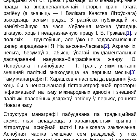
сярэдзіны XVI ст. Трэба прызнаць, што манаграфічныя
працы па знешнепалітычнай гісторыі краін гэтага
рэгіёну (а значыць — і Вялікага Княства Літоўскага)
выходзяць вельмі рэдка. З расійскіх публікацый як
найбліжэйшую па часе з’яўлення можна ўзгадаць
цікавую, хоць і неадназначную працу І. Б. Грэкава
[1]
, з
польскіх — грунтоўныя, але ўжо не задавальняючыя
цяпер апрацаванні Я. Натансона–Лескага
[2]
. Акра­мя іх,
нельга, безумоўна, абысці ўвагай фундаментальныя
даследаванні навукова–біяграфічнага жанру Ю.
Ясноўскага і найноўшае — Г. Гралі, у якім пытанні
знешняй палітыкі знаходзяцца на першым месцы
[3]
.
Таму манаграфія Г. Харашкевіч наспела да выдання ўжо
хоць бы з ненасычанасці гістарыяграфічнай прасторы
інфармацыяй на тэму міжнародных адносін і знешняй
палі­тыкі паасобных дзяржаў рэгіёну ў перыяд ранняга
Новага часу.
Структура манаграфіі пабудавана па традыцыйнай
схеме, якая складаецца з характарыстыкі крыніц і
літаратуры, асноўнай часткі і выніковага заключэння.
Асноўная частка змяшчае сем раздзелаў, у якіх