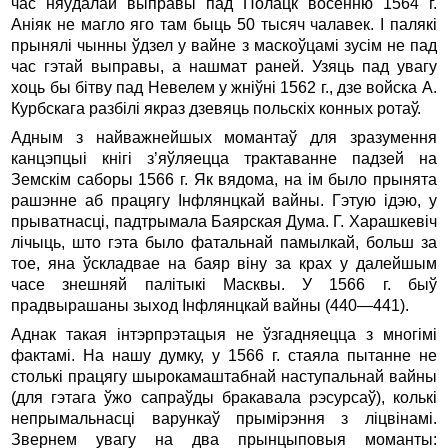
час няўдалай выправы пад Полацк восенню 1564 г.
Аніяк не магло яго там быць 50 тысяч чалавек. І палякі
прынялі чынны ўдзел у вайне з маскоўцамі зусім не пад
час гэтай выправы, а нашмат раней. Узяць пад увагу
хоць бы бітву пад Невелем у жніўні 1562 г., дзе войска А.
Курбскага разбілі якраз дзевяць польскіх конных ротаў.
Адным з найважнейшых момантаў для зразумення
канцэпцыі кнігі з’яўляецца трактаванне падзей на
Земскім саборы 1566 г. Як вядома, на ім было прынята
рашэнне аб працягу Інфлянцкай вайны. Гэтую ідэю, у
прыватнасці, падтрымала Баярская Дума. Г. Харашкевіч
лічыць, што гэта было фатальнай памылкай, больш за
тое, яна ўскладвае на баяр віну за крах у далейшым
часе знешняй палітыкі Масквы. У 1566 г. быў
прадвырашаны зыход Інфлянцкай вайны (440—441).
Аднак такая інтэрпрэтацыя не ўзгадняецца з многімі
фактамі. На нашу думку, у 1566 г. стаяла пытанне не
столькі працягу шырокамаштабнай наступальнай вайны
(для гэтага ўжо сапраўды бракавала рэсурсаў), колькі
непрымальнасці варункаў прымірэння з ліцвінамі.
Звернем увагу на два прынцыповыя моманты: