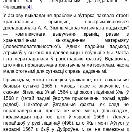
апошні час у спецыяльным даследаванні А.
Філюшкіна
[4]
.
У аснову выкладання праблемы аўтарка паклала строгі
храналагічны прынцып, прытрымліваючыся
дэклараванага А. А. Зіміным „прагматычнага падыходу“
— комплекснага вывучэння крыніц разам з
храналагічным выкладаннем матэрыялу
(„повествовательностью“). Аднак падобны падыход
атрымаў у выкананні даследчыцы і пэўныя хібы. Часта
гэта ператваралася ў рэгі­страцыю фактаў. Відавочна,
што кніга перанасычана фактычным матэрыялам, часта
малаістотнымі для сутнасці справы дадзенымі.
Прыкладам, можа скласціся ўражанне, што лакальныя
бая­выя сутычкі 1565 г. маюць такое ж значэнне, як,
скажам, бітва над Улай 1564 г. ці захоп ліцвінамі Улы ў
1568 г. (гэтай падзеі ўвогуле прысвечаны толькі адзін
радок!). Некаторыя ўзгаданыя факты, як след не
пераправераныя, проста не мелі месца (пры­кладам,
інфармацыя пра тое, што ў чэрвені 1568 г. Лепель
перайшоў у рукі ліцвінаў (498), што Жыгімонт Аўгуст у
верасні 1567 г. быў у Дуброўне, г. зн. на памежжы з