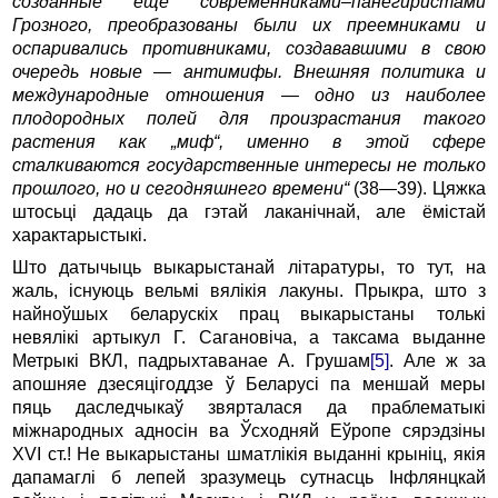
созданные еще современниками–панегиристами
Грозного, преобразованы были их преемниками и
оспаривались противниками, создававшими в свою
очередь новые — антимифы. Внешняя политика и
международные отношения — одно из наиболее
плодородных полей для произрастания такого
растения как „миф“, именно в этой сфере
сталкиваются государственные интересы не только
прошлого, но и сегодняшнего времени“
(38—39). Цяжка
штосьці дадаць да гэтай лаканічнай, але ёмістай
характарыстыкі.
Што датычыць выкарыстанай літаратуры, то тут, на
жаль, існуюць вельмі вялікія лакуны. Прыкра, што з
найноўшых беларускіх прац выкарыстаны толькі
невялікі артыкул Г. Сагановіча, а таксама выданне
Метрыкі ВКЛ, падрыхтаванае А. Грушам
[5]
. Але ж за
апошняе дзесяцігоддзе ў Беларусі па меншай меры
пяць даследчыкаў звярталася да праблематыкі
міжнародных адносін ва Ўсходняй Еўропе сярэдзіны
XVI ст.! Не выкарыстаны шматлікія выданні крыніц, якія
дапамаглі б лепей зразумець сутнасць Інфлянцкай