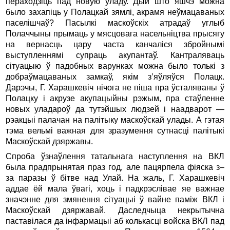
пераходзіць пад новую ўладу. Дый што яшчэ можна
было захапіць у Полацкай зямлі, акрамя неўмацаваных
паселішчаў? Пасылкі маскоўскіх атрадаў углыб
Полаччыны прымаць у мясцовага насельніцтва прысягу
на вернасць цару часта канчаліся збройнымі
выступленнямі супраць акупантаў. Кантраляваць
сітуацыю ў падобных варунках можна было толькі з
добраўмацаваных замкаў, якім з’яўляўся Полацк.
Дарэчы, Г. Харашкевіч нічога не піша пра ўсталяваны ў
Полацку і акрузе акупацыйны рэжым, пра стаўленне
новых уладароў да тутэйшых людзей і наадварот —
рэакцыі палачан на палітыку маскоўскай улады. А гэтая
тэма вельмі важная для зразумення сутнасці палі­тыкі
Маскоўскай дзяржавы.
Спроба ўзнаўлення татальнага наступлення на ВКЛ
была прадпрынятая праз год, але пацярпела фіяска з–
за паразы ў бітве над Улай. На жаль, Г. Харашкевіч
аддае ёй мала ўвагі, хоць і падкрэслівае яе важнае
значэнне для змянення сітуацыі ў вайне паміж ВКЛ і
Маскоўскай дзяржавай. Даследчыца некрытычна
паставілася да інфармацыі аб колькасці войска ВКЛ пад