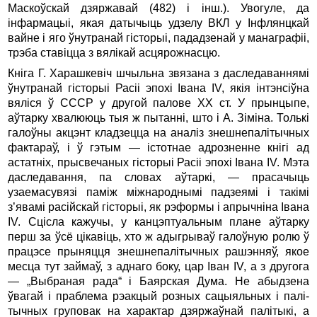
Маскоўскай дзяржавай (482) і інш.). Увогуле, да
інфармацыі, якая датычыць удзе­лу ВКЛ у Інфлянцкай
вайне і яго ўнутранай гісторыі, пада­дзенай у манаграфіі,
трэба ставіцца з вялікай асцярожнасцю.
Кніга Г. Харашкевіч шчыльна звязана з даследаваннямі
ўнутранай гісторыі Расіі эпохі Івана IV, якія інтэнсіўна
вяліся ў СССР у другой палове ХХ ст. У прынцыпе,
аўтарку хвалююць тыя ж пытанні, што і А. Зіміна. Толькі
галоўны акцэнт кладзецца на аналіз знешнепалітычных
фактараў, і ў гэтым — істотнае адрозненне кнігі ад
астатніх, прысвечаных гісторыі Расіі эпохі Івана IV. Мэта
даследавання, па словах аўтаркі, — прасачыць
узаемасувязі паміж міжнароднымі падзеямі і такімі
з’явамі расій­­скай гісторыі, як рэформы і апрычніна Івана
IV. Сцісла кажучы, у канцэптуальным плане аўтарку
перш за ўсё цікавіць, хто ж адыгрываў галоўную ролю ў
працэсе прыняцця знешнепалітычных рашэнняў, якое
месца тут займаў, з аднаго боку, цар Іван IV, а з другога
— „Выбраная рада“ і Баярская Дума. Не абыдзена
ўвагай і праблема рэакцый розных сацыяльных і палі­
тычных груповак на характар дзяржаўнай палітыкі, а