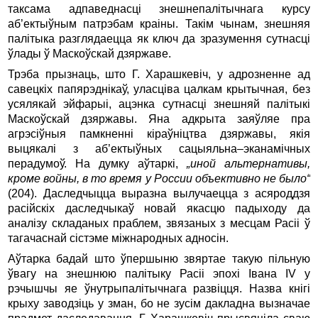
таксама адпаведнасці знешнепалітычнага курсу
аб’ектыўным па­трэбам краіны. Такім чынам, знешняя
палітыка разглядаецца як ключ да зразумення сутнасці
ўлады ў Маскоўскай дзяржаве.
Трэба прызнаць, што Г. Харашкевіч, у адрозненне ад
савецкіх папярэднікаў, уласціва цалкам крытычная, без
усялякай эйфарыі, ацэнка сутнасці знешняй палітыкі
Маскоўскай дзяржавы. Яна адкрыта заяўляе пра
агрэсіўныя памкненні кіраўніцтва дзяржавы, якія
выцякалі з аб’ектыўных сацыяльна–эканамічных
перадумоў. На думку аўтаркі,
„иной альтернативы,
кроме войны, в то время у России объективно не было“
(204). Даследчыцца выразна вылучаецца з асяроддзя
расійскіх даследчыкаў новай якасцю падыходу да
аналізу складаных праблем, звязаных з месцам Расіі ў
тагачаснай сістэме міжнародных адносін.
Аўтарка бадай што ўпершыню звяртае такую пільную
ўвагу на знешнюю палітыку Расіі эпохі Івана IV у
рэчышчы яе ўнутрыпалітычнага развіцця. Назва кнігі
крыху заводзіць у зман, бо не зусім дакладна вызначае