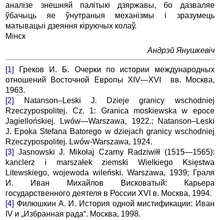
аналізе знешняй палітыкі дзяржавы, бо дазваляе
ўбачыць яе ўнутраныя механізмы і зразумець
матывацыі дзеяння кіруючых колаў.
Мінск
Андрэй Янушкевіч
[1]
Греков И. Б. Очерки по истории международных
отношений Восточной Европы XIV—XVI вв. Москва,
1963.
[2]
Natanson–Leski J. Dzieje granicy wschodniej
Rzeczypospolitej. Cz. 1: Granica moskiewska w epoce
Jagiellońskiej. Lwów—Warszawa, 1922.; Natanson–Leski
J. Epoka Stefana Batorego w dziejach granicy wschodniej
Rzeczypospolitej. Lwów-Warszawa, 1924.
[3]
Jasnowski J. Mikołaj Czarny Radziwiłł (1515—1565):
kanclerz i marszałek ziemski Wielkiego Księstwa
Litewskiego, wojewoda wileński. Warszawa, 1939; Граля
И. Иван Михайлов Висковатый: Карьера
государственного деятеля в России XVI в. Москва, 1994.
[4]
Филюшкин А. И. История одной мистификации: Иван
IV и „Избранная рада“. Москва, 1998.