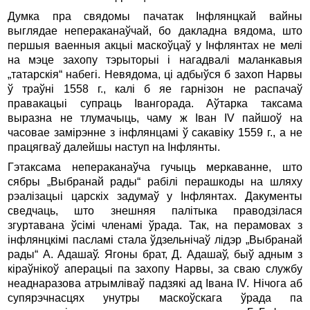
Думка пра свядомы пачатак Інфлянцкай вайны
выглядае непераканаўчай, бо дакладна вядома, што
першыя ваенныя акцыі маскоўцаў у Інфлянтах не мелі
на мэце захопу тэрыторыі і нагадвалі маланкавыя
„татарскія“ набегі. Невядома, ці адбыўся б захоп Нарвы
ў траўні 1558 г., калі б яе гарнізон не распачаў
правакацыі супраць Івангорада. Аўтарка таксама
выразна не тлумачыць, чаму ж Іван IV пайшоў на
часовае замірэнне з інфлянцамі ў сакавіку 1559 г., а не
працягваў далейшы наступ на Інфлянты.
Гэтаксама непераканаўча гучыць меркаванне, што
сябры „Выбранай рады“ рабілі перашкоды на шляху
рэалізацыі царскіх задумаў у Інфлянтах. Дакументы
сведчаць, што знешняя палітыка праводзілася
згуртавана ўсімі членамі ўрада. Так, на перамовах з
інфлянцкімі пасламі стала ўдзельнічаў лідэр „Выбранай
рады“ А. Адашаў. Ягоны брат, Д. Адашаў, быў адным з
кіраўнікоў аперацыі па захопу Нарвы, за сваю службу
неаднаразова атрымліваў падзякі ад Івана IV. Нічога аб
супярэчнасцях унутры маскоўскага ўрада па