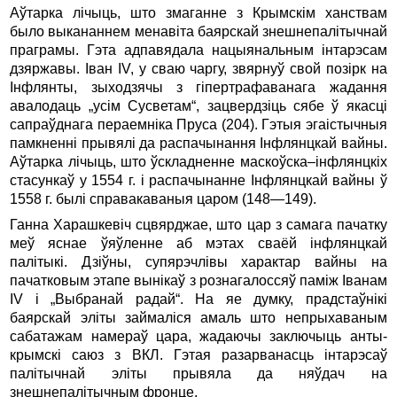
Аўтарка лічыць, што змаганне з Крымскім ханствам
было выкананнем менавіта баярскай знешнепалітычнай
праграмы. Гэта адпавядала нацыянальным інтарэсам
дзяржавы. Іван IV, у сваю чаргу, звярнуў свой позірк на
Інфлянты, зыходзячы з гіпертрафаванага жадання
авалодаць „усім Сусветам“, зацвердзіць сябе ў якасці
сапраўднага пераемніка Пруса (204). Гэтыя эгаістычныя
памкненні прывялі да распачынання Інфлянцкай вайны.
Аўтарка лічыць, што ўскладненне маскоўска–інфлянцкіх
стасункаў у 1554 г. і распачынанне Інфлянцкай вайны ў
1558 г. былі справакаваныя царом (148—149).
Ганна Харашкевіч сцвярджае, што цар з самага пачатку
меў яснае ўяўленне аб мэтах сваёй інфлянцкай
палітыкі. Дзіўны, супярэчлівы характар вайны на
пачатковым этапе вынікаў з рознагалоссяў паміж Іванам
IV і „Выбранай радай“. На яе думку, прадстаўнікі
баярскай эліты займаліся амаль што непрыхаваным
сабатажам намераў цара, жадаючы заключыць анты­
крымскі саюз з ВКЛ. Гэтая разарванасць інтарэсаў
палітычнай эліты прывяла да няўдач на
знешнепалітычным фронце.