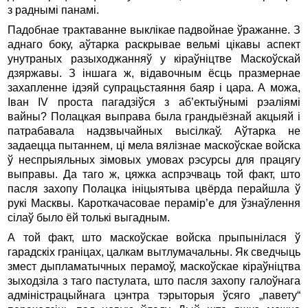
з раднымі панамі.
Падобнае трактаванне выклікае падвойнае ўражанне. З
аднаго боку, аўтарка раскрывае вельмі цікавы аспект
унутраных разыходжанняў у кіраўніцтве Маскоўскай
дзяржавы. З іншага ж, відавочным ёсць празмернае
захапленне ідэяй супрацьстаяння баяр і цара. А можа,
Іван IV проста пагадзіўся з аб’ектыўнымі рэаліямі
вайны? Полацкая выправа была грандыёзнай акцыяй і
патрабавала надзвычайных высілкаў. Аўтарка не
задаецца пытаннем, ці мела вялізнае маскоўскае войска
ў неспрыяльных зімовых умовах рэсурсы для працягу
выправы. Да таго ж, цяжка аспрэчваць той факт, што
пасля захопу Полацка ініцыятыва цвёрда перайшла ў
рукі Масквы. Кароткачасовае перамір’е для ўзнаўлення
сілаў было ёй толькі выгадным.
А той факт, што маскоўскае войска прыпынілася ў
гарадскіх граніцах, цалкам вытлумачальны. Як сведчыць
змест дыпламатычных перамоў, маскоўскае кіраўніцтва
зыходзіла з таго пастулата, што пасля захопу галоўнага
адміністрацыйнага цэнтра тэрыторыя ўсяго „павету“