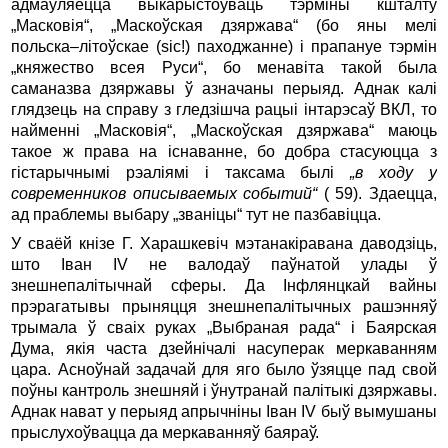
адмаўляецца выкарыстоўваць тэрміны кшталту
„Масковія“, „Маскоўская дзяржава“ (бо яны мелі
польска–літоўскае (sic!) паходжанне) і прапануе тэрмін
„княжество всея Руси“, бо менавіта такой была
саманазва дзяржавы ў азначаны перыяд. Аднак калі
глядзець на справу з гледзішча рацыі інтарэсаў ВКЛ, то
найменні „Масковія“, „Маскоўская дзяржава“ маюць
такое ж права на існаванне, бо добра стасуюцца з
гістарычнымі рэаліямі і таксама былі
„в ходу у
современников описываемых событий“
( 59). Здаецца,
ад праблемы выбару „званіцы“ тут не па­збавіцца.
У сваёй кнізе Г. Харашкевіч мэтанакіравана даводзіць,
што Іван IV не валодаў паўнатой улады ў
знешнепалітычнай сферы. Да Інфлянцкай вайны
прэрагатывы прыняцця знешнепалітычных рашэнняў
трымала ў сваіх руках „Выбраная рада“ і Баярская
Дума, якія часта дзейнічалі насуперак меркаванням
цара. Асноўнай задачай для яго было ўзяцце пад свой
поўны кантроль знешняй і ўнутранай палітыкі дзяржавы.
Аднак нават у перыяд апрычніны Іван IV быў вымушаны
прыслухоўвацца да меркаванняў баяраў.