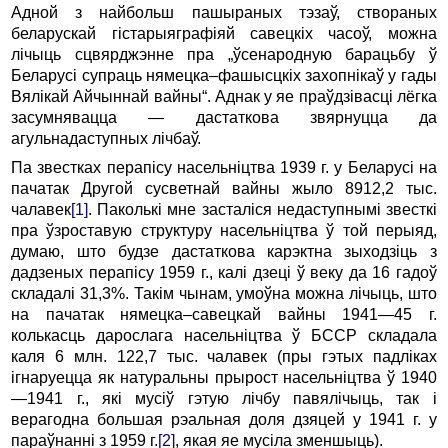
Адной з найбольш пашыраных тэзаў, створаных
беларускай гістарыяграфіяй савецкіх часоў, можна
лічыць сцвярджэнне пра „ўсенародную барацьбу ў
Беларусі супраць нямецка–фашысцкіх захопнікаў у гады
Вялікай Айчыннай вайны“. Аднак у яе праўдзівасці лёгка
засумнявацца — дастаткова звярнуцца да
агульнадаступных лічбаў.
Па звестках перапісу насельніцтва 1939 г. у Беларусі на
пачатак Другой сусветнай вайны жыло 8912,2 тыс.
чалавек
[1]
. Паколькі мне засталіся недаступнымі звесткі
пра ўзроставую структуру насельніцтва ў той перыяд,
думаю, што будзе дастаткова карэктна зыходзіць з
дадзеных перапісу 1959 г., калі дзеці ў веку да 16 гадоў
складалі 31,3%. Такім чынам, умоўна можна лічыць, што
на пачатак нямецка–савецкай вайны 1941—45 г.
колькасць дарослага насельніцтва ў БССР складала
каля 6 млн. 122,7 тыс. чалавек (пры гэтых падліках
ігнаруецца як натуральны прырост насельніцтва ў 1940
—1941 г., які мусіў гэтую лічбу павялічыць, так і
верагодна большая рэальная доля дзяцей у 1941 г. у
параўнанні з 1959 г.
[2]
, якая яе мусіла зменшыць).