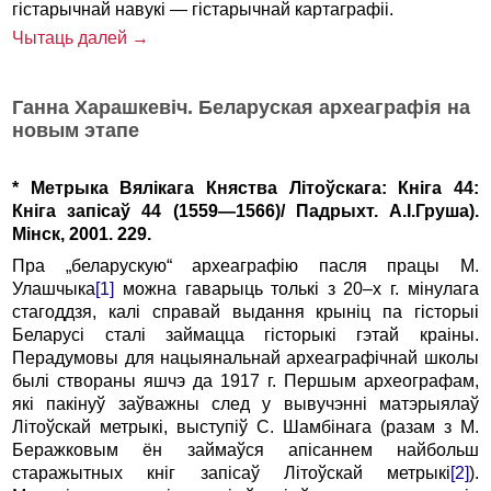
гістарычнай навукі — гістарычнай картаграфіі.
Чытаць далей →
Ганна Харашкевіч. Беларуская археагрaфія на
новым этапе
* Метрыка Вялікага Княства Літоўскага: Кніга 44:
Кніга запісаў 44 (1559—1566)/ Падрыхт. А.І.Груша).
Мінск, 2001. 229.
Пра „беларускую“ археаграфію пасля працы М.
Улашчыка
[1]
можна гаварыць толькі з 20–х г. мінулага
стагоддзя, калі справай выдання крыніц па гісторыі
Беларусі сталі займацца гісторыкі гэтай краіны.
Перадумовы для нацыянальнай археаграфіч­най школы
былі створаны яшчэ да 1917 г. Першым археографам,
які пакінуў заўважны след у вывучэнні матэрыялаў
Літоўскай метрыкі, выступіў С. Шамбінага (разам з М.
Беражковым ён займаўся апісаннем найбольш
старажытных кніг запісаў Літоўскай метрыкі
[2]
).