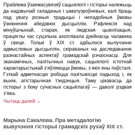
Праблема ўзаемасувязяў сацыялогіі і гісторыі належыць
да надзвычай складаных і шматузроўневых, калі браць
пад увагу розныя традыцыі і непадобныя ўмовы
ўзнікнення абедзвюх дысцыплін. Рэфлексія над
мінуўшчынай, старая, як людская цыві­лізацыя,
працяглы час суцэльна ахоплівала дзейнасць чалавека
ў свеце. Толькі ў ХIХ ст. адбылося вылучэнне
адмысловых дысцыплін, скіраваных на даследаванне
разнастайных аспектаў грамадскай рэчаіснасці. Для
эканамічных, палітычных навук, сацыялогіі істотнай
характарыстыкай з’яўляюцца ўмовы, з якіх яны паўсталі.
Гэткай адметнасцю робіцца пазітывісцкі падыход і, як
вынік, агістарычная тэндэнцыя. Таму цікавасць да
гісторыі з боку сучасных сацыёлагаў — даволі рэдкая
з’ява.
Чытаць далей →
Марына Сакалова. Пра метадалогію
вывучэння гісторыі грамадскіх рухаў ХIХ ст.