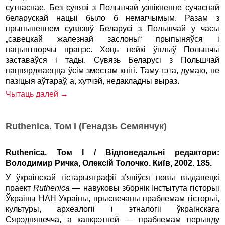
сутнаснае. Без сувязі з Польшчай узнікненне сучаснай
беларускай нацыі было б немагчымым. Разам з
прыпыненнем сувязяў Беларусі з Польшчай у часы
„савецкай жалезнай заслоны“ прыпыняўся і
нацыятворчы працэс. Хоць нейкі ўплыў Польшчы
заставаўся і тады. Сувязь Беларусі з Польшчай
пацвярджаецца ўсім зместам кнігі. Таму гэта, думаю, не
пазіцыя аўтараў, а, хутчэй, недакладны выраз.
Чытаць далей →
Ruthenica. Том I (Генадзь Семянчук)
Ruthenica. Том I / Відповедальні редактори:
Володимир Ричка, Олексій Толочко. Київ, 2002. 185.
У ўкраінскай гістарыяграфіі з’явіўся новы выдавецкі
праект
Ruthenica
— навуковы зборнік Інстытута гісторыi
Ўкраіны НАН Украіны, прысвечаны праблемам гісторыі,
культуры, археалогіі і этналогіі ўкраінскага
Сярэднявечча, а канкрэтней — праблемам перыяду