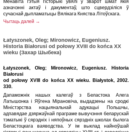
Менавіта гэтыя гісторыкі ўвялі ў зварот шмат якія
азначэнні актаў і дакументаў, што сцвердзі­ліся ў
сучаснай дыпламатыцы Вялікага Княства Літоўскага.
Чытаць далей →
Łatyszonek, Oleg; Mironowicz, Eugeniusz.
Historia Białorusi od połowy XVIII do końca XX
wieku (Захар Шыбека)
Łatyszonek, Oleg; Mironowicz, Eugeniusz. Historia
Białorusi
od połowy XVIII do końca XX wieku. Białystok, 2002.
330.
Дапаможнік нашых калегаў з Беластока Алега
Латышонка і Яўгена Мірановіча, выдадзены на сродкі
Міністэрства нацыянальнай адукацыі Польшчы,
адпавядае дзяржаўнай праграме вывучэння беларускай
тэматыкі ў сярэдніх і няпоўных сярэдніх школах былога
Беластоцкага ваяводства. У ім выклад найноўшай