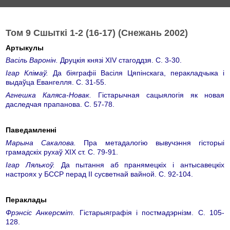
Том 9 Сшыткі 1-2 (16-17) (Снежань 2002)
Артыкулы
Васіль Варонін.
Друцкія князі XIV стагоддзя. С. 3-30.
Ігар Клімаў.
Да біяграфіі Васіля Цяпінскага, перакладчыка і
выдаўца Евангелля. С. 31-55.
Агнешка Каляса-Новак.
Гістарычная сацыялогія як новая
даследчая прапанова. С. 57-78.
Паведамленні
Марына Сакалова.
Пра метадалогію вывучэння гісторыі
грамадскіх рухаў XIX ст. С. 79-91.
Ігар Лялькоў.
Да пытання аб пранямецкіх і антысавецкіх
настроях у БССР перад II сусветнай вайной. С. 92-104.
Пераклады
Фрэнсіс Анкерсміт.
Гістарыяграфія і постмадэрнізм. С. 105-
128.