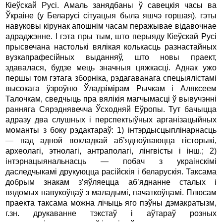
Кіеўскай Русі. Амаль занядбаны ў савецкія часы ва
Ўкраіне (у Беларусі сітуацыя была яшчэ горшая), гэты
навуковы кірунак апошнім часам перажывае відавочнае
адраджэнне. І гэта пры тым, што перыяду Кіеўскай Русі
прысвечана настолькі вялікая колькасць разнастайных
вузкапрафесійных выданняў, што новы праект,
здавалася, будзе мець значныя цяжкасці. Аднак ужо
першы том гэтага зборніка, рэдагаванага спецыялістамі
высокага ўзроўню Ўладзімірам Рычкам і Аляксеем
Талочкам, сведчыць пра вялікія магчымасці ў вывучэнні
ранняга Сярэднявечча Ўсходняй Еўропы. Тут бачыцца
адразу два слушных і перспектыўных арганізацыйных
моманты з боку рэдактараў: 1) інтэрдысцыплінарнасць
— пад адной вокладкай аб’ядноўваюцца гісторыкі,
археолагі, этнолагі, антраполагі, лінгвісты і інш.; 2)
інтэрнацыянальнасць — побач з украінскімі
даследчыкамі друкуюцца расійскія і беларускія. Таксама
добрым знакам з’яўляецца аб’яднанне сталых і
вядомых навукоўцаў з маладымі, пачаткоўцамі. Плюсам
праекта таксама можна лічыць яго пэўны дэмакратызм,
г.зн. друкаванне тэкстаў і аўтараў розных