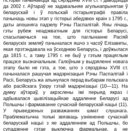
гісторыі пачынаецца ад сярэдзіны ХVIII cт. і даводзіцца
да 2002 г. Аўтараў не задавальняе агульнапрынятае ў
беларускай і ў польскай гістарыяграфіі правіла
пачынаць новы этап у гісторыі абедзвюх краін з 1795 г.,
даты апошняга падзелу Рэчы Паспалітай. Яны лічаць
гэты рубеж неадэкватным для гісторыі Беларусі,
спасылаючыся на тое, што паглынанне Расіяй
беларускіх земляў пачыналася яшчэ з часоў Елізаветы,
якая прэтэндавала на ўсходнюю Беларусь, і доўжылася
да 1815 г., а таму 1795 г. не быў у гэтым працяглым
працэсе вызначальным. Галоўным у выдзяленні новага
этапу было не гэта, а тое, што з сярэдзіны ХVIII ст.
пачыналася рашучая мадэрнізацыя Рэчы Паспалітай і
Расіі, Беларусь жа апынулася перад выбарам польскага
або расійскага ўзору гэтай мадэрнізацыі (10—11). На
думку аўтараў, у акрэслены імі перыяд якраз і
адбывалася цывілізацыйнае аддаленне Беларусі ад
Польшчы і фармаванне сучаснай беларускай нацыі (11).
У прыведзеных разважаннях шмат слушнага.
Праблематычна толькі звязваць узнікненне сучаснай
беларускай нацыі з яе аддаленнем ад Польшчы, бо
супадзенне гэтае выключна фармальнае, а не