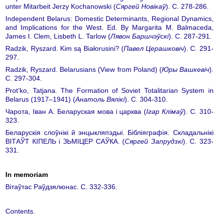
unter Mitarbeit Jerzy Kochanowski (
Сяргей Новікаў
). С. 278-286.
Independent Belarus: Domestic Determinants, Regional Dynamics,
and Implications for the West. Ed. By Margarita M. Balmaceda,
James I. Clem, Lisbeth L. Tarlow (
Лявон Баршчэўскі
). С. 287-291.
Radzik, Ryszard. Kim są Białorusini? (
Павел Церашковіч
). С. 291-
297.
Radzik, Ryszard. Belarusians (View from Poland) (
Юры Вашкевіч
).
С. 297-304.
Prot’ko, Tatjana. The Formation of Soviet Totalitarian System in
Belarus (1917–1941) (
Анатоль Вялікі
). С. 304-310.
Чарота, Іван А. Беларуская мова і царква (
Ігар Клімаў
). С. 310-
323.
Беларускія слоўнікі й энцыкляпэдыі. Бібліяграфія. Складальнікі
ВІТАЎТ КІПЕЛЬ і ЗЬМІЦЕР САЎКА. (
Сяргей Запрудзкі
). С. 323-
331.
In memoriam
Вітаўтас Раўдзялюнас. С. 332-336.
Contents.