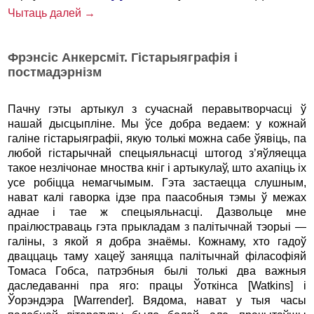
Чытаць далей →
Фрэнсіс Анкерсміт. Гістарыяграфія і
постмадэрнізм
Пачну гэты артыкул з сучаснай перавытворчасці ў
нашай дысцыпліне. Мы ўсе добра ведаем: у кожнай
галіне гістарыяграфіі, якую толькі можна сабе ўявіць, па
любой гістарычнай спецыяльнасці штогод з’яўляецца
такое незлічонае мноства кніг і артыкулаў, што ахапіць іх
усе робіцца немагчымым. Гэта застаецца слушным,
нават калі гаворка ідзе пра паасобныя тэмы ў межах
аднае і тае ж спецыяльнасці. Дазвольце мне
праілюстраваць гэта прыкладам з палітычнай тэорыі —
галіны, з якой я добра знаёмы. Кожнаму, хто гадоў
дваццаць таму хацеў заняцца палітычнай філасофіяй
Томаса Гобса, патрэбныя былі толькі два важныя
даследаванні пра яго: працы Ўоткінса [Watkins] і
Ўорэндэра [Warrender]. Вядома, нават у тыя часы