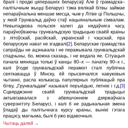
бралі і продкі цяперашніх беларусаў. Але ў грамадска–
палітычным жыцці Беларусі тэма вялікай бітвы займае
непараўнальна меншае месца, чым у Літве ці Польшчы,
у якой Грунвальд даўно стаў нацыянальным сімвалам.
Невыпадкова польскія калегі да нядаўняга часу,
параўноўваючы грунвальдскую традыцыю сваёй краіны
з літоўскай, расійскай, украінскай і чэшскай, пра
беларускую нават не згадвалі
[2]
. Беларускае грамадства
сапраўды не ацэньвала і не перажывала грунвальдскай
спадчыны, бо, можна сказаць, і не ведала яе. Сітуацыя
пачала мяняцца толькі ў канцы 80–х — пачатку 90–х г.,
калі ўгодкі грунвальдскай перамогі сталі публічна
святкавацца ў Мінску, ёй прысвячаліся навуковыя
чытанні, расла колькасць папулярных публікацый пра
бітву, „Грунвальдам“ называлі перыёдыкі, летнікі і г.д.
[3]
Сцвярджэнне сваёй грунвальдскай традыцыі
актывізавалася з абвяшчэннем дзяржаўнага
суверэнітэту Беларусі, і калі б не радыкальная змена
ўладаў ды палітычнага курсу краіны, вынікі гэтага
працэсу, магчыма, былі б ужо відавочныя.
Чытаць далей →