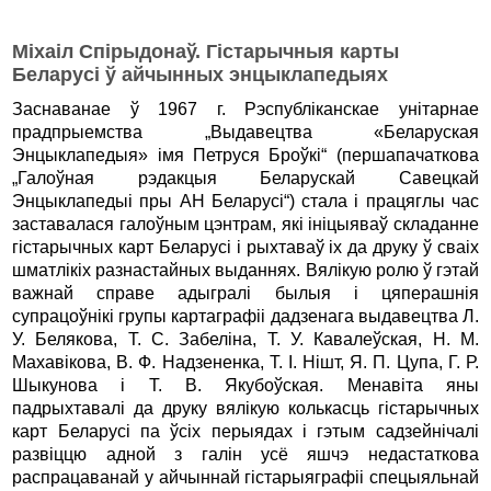
Міхаіл Спірыдонаў. Гістарычныя карты
Беларусі ў айчынных энцыклапедыях
Заснаванае ў 1967 г. Рэспубліканскае унітарнае
прадпрыемства „Выдавецтва «Беларуская
Энцыклапедыя» імя Петруся Броўкі“ (першапачаткова
„Галоўная рэдакцыя Беларускай Савецкай
Энцыклапедыі пры АН Беларусі“) стала і працяглы час
заставалася галоўным цэнтрам, які ініцыяваў складанне
гістарычных карт Беларусі і рыхтаваў іх да друку ў сваіх
шматлікіх разнастайных выданнях. Вялікую ролю ў гэтай
важнай справе адыгралі былыя і цяперашнія
супрацоўнікі групы картаграфіі дадзенага выдавецтва Л.
У. Белякова, Т. С. Забеліна, Т. У. Кавалеўская, Н. М.
Махавікова, В. Ф. Надзененка, Т. І. Нішт, Я. П. Цупа, Г. Р.
Шыкунова і Т. В. Якубоўская. Менавіта яны
падрыхтавалі да друку вялікую колькасць гістарычных
карт Беларусі па ўсіх перыядах і гэтым садзейнічалі
развіццю адной з галін усё яшчэ недастаткова
распрацаванай у айчыннай гістарыяграфіі спецыяльнай