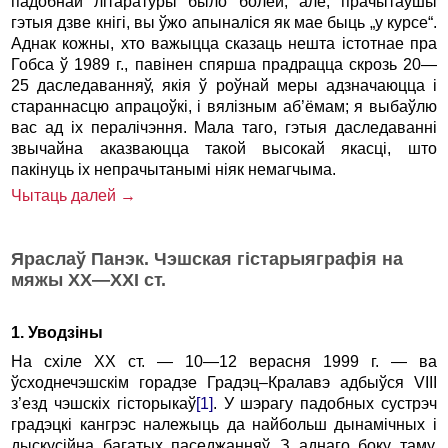
падобнай літаратуры было болей, але, прачытаўшы
гэтыя дзве кнігі, вы ўжо апыналіся як мае быць „у курсе“.
Аднак кожны, хто важыцца сказаць нешта істотнае пра
Гобса ў 1989 г., павінен спярша прадрацца скрозь 20—
25 даследаванняў, якія ў роўнай меры адзначаюцца і
стараннасцю апрацоўкі, і вялізным аб’ёмам; я выбаўлю
вас ад іх пералічэння. Мала таго, гэтыя даследаванні
звычайна аказваюцца такой высокай якасці, што
пакінуць іх непрачытанымі ніяк немагчыма.
Чытаць далей →
Яраслаў Панэк. Чэшская гістарыяграфія на
мяжы ХХ—ХХI ст.
1. Уводзіны
На схіле ХХ ст. — 10—12 верасня 1999 г. — ва
ўсходнечэшскім горадзе Градэц–Кралавэ адбыўся VIII
з’езд чэшскіх гісторыкаў
[1]
. У шэрагу падобных сустрэч
градэцкі кангрэс належыць да найбольш дынамічных і
дыскусійна багатых паседжанняў. З аднаго боку таму,