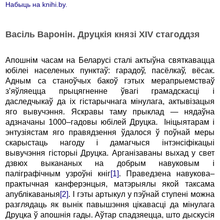
Набыць на knihi.by.
Васіль Варонін. Друцкія князі XIV стагоддзя
Апошнім часам на Беларусі сталі актыўна святкавацца
юбі­леі населеных пунктаў: гарадоў, пасёлкаў, вёсак.
Адным са станоўчых бакоў гэтых мерапрыемстваў
з’яўляецца прыцягненне ўвагі грамадскасці і
даследчыкаў да іх гістарычнага мінулага, актывізацыя
яго вывучэння. Яскравы таму прыклад — нядаўна
адзначаны 1000–гадовы юбілей Друцка. Ініцыятарам і
энтузіястам яго правядзення ўдалося ў поўнай меры
скарыстаць нагоду і дамагчыся інтэнсіфікацыі
вывучэння гісторыі Друцка. Арганізаваны выхад у свет
дзвюх выкананых на добрым навуковым і
паліграфічным узроўні кніг
[1]
. Праведзена навукова–
практычная канферэнцыя, матэрыялы якой таксама
апублікаваныя
[2]
. І гэ­ты артыкул у пэўнай ступені можна
разглядаць як вынік павышэння цікавасці да мінулага
Друцка ў апошнія гады. Аўтар спадзяецца, што дыскусія