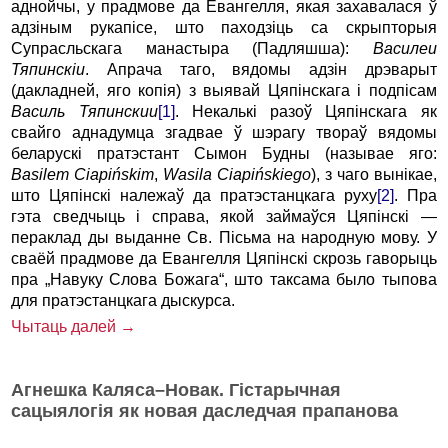
аднойчы, у прадмове да Евангелля, якая захавалася ў
адзіным рукапісе, што паходзіць са скрыпторыя
Супрасльскага манастыра (Падляшша):
Василеи
Тяпинскіи
. Апрача таго, вядомы адзін дрэварыт
(дакладней, яго копія) з выявай Цяпінскага і подпісам
Василь
Тяпинскии
[1]
. Некалькі разоў Цяпін­скага як
свайго аднадумца згадвае ў шэрагу твораў вядомы
беларускі пратэстант Сымон Будны (называе яго:
Basilem Ciapińskim
,
Wasila Ciapińskiego
), з чаго вынікае,
што Цяпінскі належаў да пратэстанцкага руху
[2]
. Пра
гэта сведчыць і справа, якой займаўся Цяпінскі —
пераклад ды выданне Св. Пісьма на народную мову. У
сваёй прадмове да Евангелля Цяпінскі скрозь гаворыць
пра „Навуку Слова Божага“, што таксама было тыпова
для пратэстанцкага дыскурса.
Чытаць далей →
Агнешка Каляса–Новак. Гістарычная
сацыялогія як новая даследчая прапанова