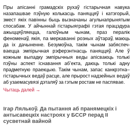
Пры апісанні грамадскіх рухаў гістарычная навука
назапашвае пэўную колькасць паняццяў і катэгорый,
змест якіх павінны быць вызначаны агульнапрынятым
спосабам. У айчыннай гістарыяграфіі гэтая працэдура
ажыццяўляецца, галоўным чынам, праз пералік
феноменаў, якія, па меркаванні розных аў­тараў, маюць
да іх дачыненне. Безумоўна, такім чынам забяспеч­­
ваецца эмпірычная рэферэнтнасць паняццяў. Але ў
кожным выпадку эмпірычныя веды апісваюць толькі
пэўны аспект існавання аб’екта, даюць толькі адну
прадметную праекцыю. Такім чынам, запас канкрэтна–
гістарычных ведаў расце, але прырост надзейных ведаў
аб узаемaсувязі дэталяў за гэтым ростам не па­спявае.
Чытаць далей →
Ігар Лялькоў. Да пытання аб пранямецкіх і
антысавецкіх настроях у БССР перад II
сусветнай вайной