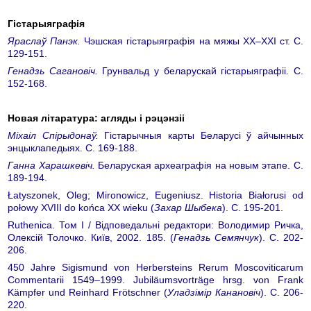
Гістарыяграфія
Яраслаў Панэк.
Чэшская гістарыяграфія на мяжы ХХ–ХХI ст. С.
129-151.
Генадзь Сагановіч.
Грунвальд у беларускай гістарыяграфіі. С.
152-168.
Новая лiтаратура: агляды i рэцэнзii
Міхаіл Спірыдонаў.
Гістарычныя карты Беларусі ў айчынных
энцыклапедыях. С. 169-188.
Ганна Харашкевіч.
Беларуская археаграфія на новым этапе. С.
189-194.
Łatyszonek, Oleg; Mironowicz, Eugeniusz. Historia Białorusi od
połowy XVIII do końca XX wieku (
Захар Шыбека
). С. 195-201.
Ruthenica. Том I / Відповедальні редактори: Володимир Ричка,
Олексій Толочко. Київ, 2002. 185. (
Генадзь Семянчук
). С. 202-
206.
450 Jahre Sigismund von Herbersteins Rerum Moscoviticarum
Commentarii 1549–1999. Jubiläumsvorträge hrsg. von Frank
Kämpfer und Reinhard Frötschner (
Уладзімір Канановіч
). С. 206-
220.