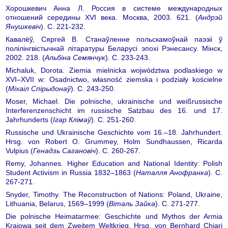
Хорошкевич Анна Л. Россия в системе международных
отношений середины XVI века. Москва, 2003. 621. (
Андрэй
Янушкевіч
). С. 221-232.
Кавалёў, Сяргей В. Станаўленне польскамоўнай паэзіі ў
полілінгвістычнай літаратуры Беларусі эпохі Рэнесансу. Мінск,
2002. 218. (
Альбіна Семянчук
). С. 233-243.
Michaluk, Dorota. Ziemia mielnicka wojwództwa podlaskiego w
XVI–XVII w: Osadnictwo, własność ziemska i podziały kościelne
(
Міхаіл Спірыдонаў
). С. 243-250.
Moser, Michael. Die polnische, ukrainische und weißrussische
Interferenzenschicht im russische Satzbau des 16. und 17.
Jahrhunderts (
Ігар Клімаў
). С. 251-260.
Russische und Ukrainische Geschichte vom 16.–18. Jahrhundert.
Hrsg. von Robert O. Grummey, Holm Sundhaussen, Ricarda
Vulpius (
Генадзь Сагановіч
). С. 260-267.
Remy, Johannes. Higher Education and National Identity: Polish
Student Activism in Russia 1832–1863 (
Наталля Анофранка
). С.
267-271.
Snyder, Timothy. The Reconstruction of Nations: Poland, Ukraine,
Lithuania, Belarus, 1569–1999 (
Віталь Зайка
). С. 271-277.
Die polnische Heimatarmee: Geschichte und Mythos der Armia
Krajowa seit dem Zweitem Weltkrieg. Hrsg. von Bernhard Chiari