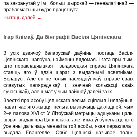
па закранутай у ім і больш шырокай — генеалагічнай —
праблематыцы будзе працягнута.
Чытаць далей →
Ігар Клімаў. Да біяграфіі Васіля Цяпінскага
З усіх дзеячоў беларускай даўніны постаць Васіля
Цяпін­скага, напэўна, найменш вядомая. І гэта пры тым,
што пера­кладчыцкая і выдавецкая справа Цяпінскага
ставiць яго ў адзін шэраг з выдатнымі асветнікамі
Беларусі. Але ён не толькі паслядоўнічаў справе сваіх
славутых папярэднікаў (і значнай колькасці сваіх
сучаснікаў), але шмат у чым пайшоў далей за іх.
Звесткі пра асобу Цяпінскага вельмі сціплыя і няпэўныя,
нават час яго жыцця нельга вызначыць дакладней, чым
2–я палова XVI ст. У Літоўскай метрыцы адшуканы цэлы
шэраг згадак пра Цяпінскага, але няма ўпэўненасці, што
ўсе яны датычаць менавіта той асобы, якая пераклала і
выдала Евангелле. Сябе Цяпінскі называе толькі