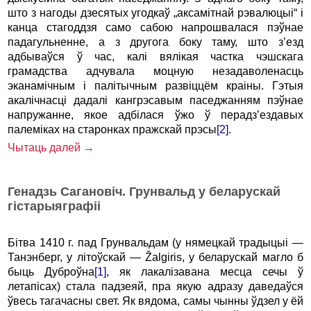
што з нагоды дзесятых угодкаў „акса­мітнай рэвалюцыі“ і
канца стагоддзя само сабою напрошвалася пэўнае
падагульненне, а з другога боку таму, што з’езд
адбываўся ў час, калі вялікая частка чэшскага
грамадства адчувала моцную незадаволенасць
эканамічным і палітычным развіццём краіны. Гэтыя
акалічнасці дадалі кангрэсавым паседжанням пэўнае
напружанне, якое адбілася ўжо ў перадз’ездавых
палемі­ках на старонках пражскай прэсы
[2]
.
Чытаць далей →
Генадзь Сагановіч. Грунвальд у беларускай
гістарыяграфіі
Бітва 1410 г. пад Грунвальдам (у нямецкай традыцыі —
Танэнберг, у літоўскай — Žalgiris, у беларускай магло б
быць Дуброўна
[1]
, як лакалізавана месца сечы ў
летапісах) стала па­дзеяй, пра якую адразу даведаўся
ўвесь тагачасны свет. Як вядома, самы чынны ўдзел у ёй