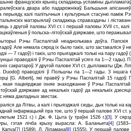
ьшыню французскіх крыніц складаюць успаміны дыпламатаў,
аралеўскага двара або падарожнікаў. Бальшыня апісанн
да перыяду, калі палітычныя і культурныя стасункі паміж 
альянскіх матэрыялаў складаюць справаздачы і ліставанн
ць з другой паловы XVI ст. і першай паловы XVII ст., кал
зацікаўленыя ў польска–літоўскай дзяржаве, што перажывал
рыторыі Рэчы Паспалітай неаднолькава доўга. Папскія
 гадоў. Але нямала сярод іх было такіх, што заставаліся ў 
рдзі — 7 гадоў) і такіх, што прыязджалі толькі на пару гадоў
 нунцыі праводзілі ў Рэчы Паспалітай усяго па 1—2 гады). 
хніх сакратароў. У другой палове XVI ст. дыпламаты (Дж. Ліп
 P. Duodo]) праводзілі ў Польшчы па 1—2 гады. З іншага
рці [G. Alberti], які правёў у Рэчы Паспалітай 15 гадоў
 якая пацвярджае іхняе знаходжанне ў Рэчы Паспалітай 
тоўскай дзяржаве ад некалькіх гадоў да некалькіх дзесяціг
ас няма дакладных звестак.
раліся да Літвы, а калі і прыязджалі сюды, дык толькі на ка
аднай інфармацыяй пра тое, што ў першай палове XVI ст. у 
ютым 1521 г.) і Дж. Ф. Цыта (у траўні 1526 г.)
[3]
. У сярэ
уры, гэтая лічба крыху вырасла: А. Баланьета
[4]
(1583—
ы Капуа
[7]
(1589), Л. Ліпамана
[8]
(1555). У першай палове 