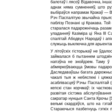
балотаў і лясоў. Відавочна, інш
аднак няма сумненняў, што ру
выбіраўся напрамак Кракаў — Ва
Рэч Паспалітую звычайна прыяз
па­блізу Познані ці Кракава. То
старалася падарожнічаць разам 
уладанняў Казіміра ці Яна III
спалітай Абодвух Народаў і апі
служыць выключна для арыентац
У літоўскіх гісторыкаў не ўдал
займалася б пытаннем штодзённ
напэўна не знойдзем. Таму ў н
абмяркоўваюцца ўмовы падарож
Даследаваўшы багата дарожных 
чакалі тыя ж небяспекі і цяжк
асаблівасцяў Рэчы Паспалітай (
кепскі стан корчмаў: іх частко
развітая сістэма абслугоўвання
сакратар нунцыя Санта Крочы [Sa
вельмі скардзіўся, што на гэ
Стараючыся пазбегнуць гэткіх 