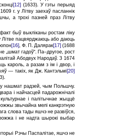
сконці
[12]
(1633). У гэты перыяд
09 г. у Літву заехаў па­сланнік
шчы, а трохі пазней праз Літву
 факт быў выкліканы ростам ліку
т у Літве пацвярджаюць або даюць
зюпон
[16]
, Ф. П. Далярак
[17]
(1688
іне „шмат гадоў“. Па–другое, рост
алітай Абодвух Народаў. З 1674
ь кароль, а разам з ім і двор, і
яў — такіх, як Дж. Кантэльмі
[20]
).
тву нашмат радзей, чым Польшчу.
вара і найчасцей падарожнічалі
а культурнае і палітычнае жыццё
арожжы звычайна мелі канкрэтную
ага слова тады яшчэ не развіўся,
арожжа і не надта шырокі выбар
ыторыі Рэчы Паспалітае, яшчэ не