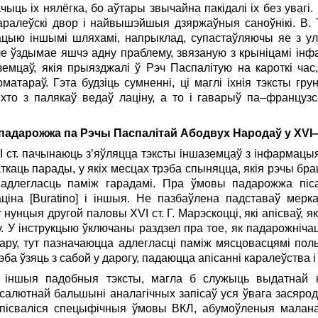
ыць іх нялёгка, бо аўтары звычайна пакідалі іх без увагі
аралеўскі двор і найвышэйшыя дзяржаўныя саноўнікі. В. Т
цыю іншымі шляхамі, напрыклад, супастаўляючы яе з ул
ле ўздымае яшчэ адну праблему, звязаную з крыніцамі інфа
емцаў, якія прыязджалі ў Рэч Паспалітую на кароткі час,
матараў. Гэта будзіць сумненні, ці маглі іхнія тэксты гр
 хто з палякаў ведаў лаціну, а то і гаварыў па–француз
падарожжа па Рэчы Паспалітай Абодвух Народаў у XVI—
I ст. пачынаюць з’яўляцца тэксты іншаземцаў з інфармац
ткаць парады, у якіх месцах трэба спыняцца, якія рэчы браць
 адлегласць паміж гарадамі. Пра ўмовы падарожжа пісал
раціна [Buratino] і іншыя. Не пазбаўлена падставаў мер
нунцыя другой паловы XVI ст. Г. Марэскоцці, які апісваў, 
. У інструкцыю ўключаны раздзел пра тое, як падарожніча
тару, тут пазначаюцца адлегласці паміж мясцовасцямі пол
эба ўзяць з сабой у дарогу, падаюцца апісанні каралеўства і
 і іншыя падобныя тэксты, магла б служыць выдатнай
бсалютнай бальшыні аналагічных запісаў уся ўвага засяро
апісваліся спецыфічныя ўмовы ВКЛ, абумоўленыя малана