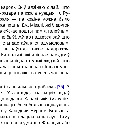
, кароль быў адзінаю сілай, што
кратара папскага нунцыя Ф. Ру­
караля — па краіне можна было
кае пошты Дж. Мізэлі, які ў другой
ралеўскае пошты паміж галоўнымі
не быў). Аўтар падкрэсліваў, што
 лісты дастаўляліся адмысловымі
е не заўсёды такое падарожжа
антэльмі, які апісвае паездку ў
 выправіцца гэтулькі людзей, што
 дадатковы транспарт. Іншаземцы,
ей ці экіпажы на ўвесь час ці на
ныя і сацыяльныя праблемы
[35]
. З
я. У асяроддзі магнацкіх родаў
ове дарог. Каралі, якія імкнуліся
мунікацыі былі больш зацікаўлены
 як у Заходняй Еўропе. Больш за
та не плаціла за па­слугі. Таму
 якія прыязджалі з Францыі або