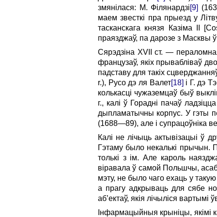
змянілася: М. Філянардзі
[9]
(163
маем звесткі пра прыезд у Літв
тасканскага князя Казіма II [Co
праязджаў, па дарозе з Масквы ў
Сярэдзіна XVII ст. — пераломна
французаў, якіх прывабліваў дво
падставу для такіх сцверджання
r.), Русо дэ ля Валет
[18]
i Г. дэ Т
колькасці чужаземцаў быў выкл
г., калі ў Горадні пачаў ладзіц
дыпламатычны корпус. У гэты пе
(1688—89), але і супрацоўніка 
Калі не лічыць актывізацыі ў д
Гэтаму было некалькі прычын. 
толькі з ім. Але кароль наяздж
віравала ў самой Польшчы, асаб
мэту, не было чаго ехаць у таку
а прагу адкрываць для сябе но
аб’ектаў, якія лічыліся вартымі ў
Інфармацыйныя крыніцы, якімі к