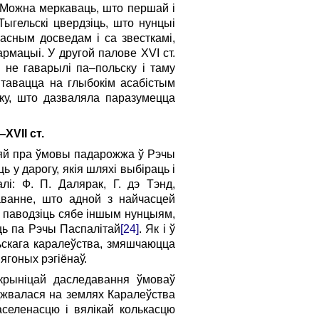
. Можна меркаваць, што першай і
ыгельскі цвердзіць, што нунцыі
асным досведам і са звесткамі,
рмацыі. У другой палове XVI ст.
 не гаварылі па–польску і таму
унтавацца на глыбокім асабістым
ску, што дазваляла паразумецца
XVII ст
.
ыяй пра ўмовы падарожжа ў Рэчы
 у дарогу, якія шляхі выбіраць і
і: Ф. П. Далярак, Г. дэ Тэнд,
каванне, што адной з найчасцей
як паводзіць сябе іншым нунцыям,
ць па Рэчы Паспалітай
[24]
. Як і ў
ьскага каралеўства, змяшчаюцца
 ягоных рэгіёнаў.
 крыніцай даследавання ўмоваў
джвалася на землях Каралеўства
селенасцю і вялікай колькасцю