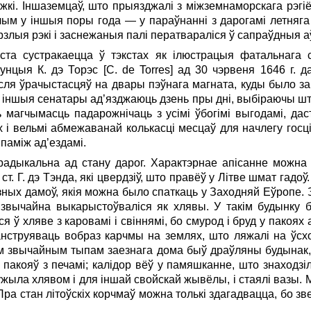
ложкі. Іншаземцаў, што прыязджалі з міжземнаморскага рэгіён
чым у іншыя поры года — у параўнанні з дарогамі летняга
рзлыя рэкі і заснежаныя палі ператвараліся ў сапраўдныя 
ста сустракаецца ў тэкстах як ілюстрацыя фатальнага с
нцыя К. дэ Торэс [C. de Torres] ад 30 чэрвеня 1646 г. д
сля ўрачыстасцяў на двары пэўнага магната, куды было за
ы і іншыя сенатары ад’язджаюць дзень пры дні, выбіраючы 
ь магчымасць падарожнічаць з усімі ўбогімі выгодамі, дас
х і вельмі абмежаванай колькасці месцаў для начлегу госці
паміж ад’ездамі.
радыкальна ад стану дарог. Характэрнае апісанне можна 
т. Г. дэ Тэнда, які цвердзіў, што правёў у Літве шмат гадо
ных дамоў, якія можна было спаткаць у Заходняй Еўропе. 
 звычайна вы­ка­рыс­тоў­валіся як хлявы. У такім будынку 
 ў хляве з каровамі і свіннямі, бо смурод і бруд у пакоях 
анструяваць вобраз карчмы на землях, што ляжалі на ўсх
м звычайным тыпам заезнага дома быў драўляны будынак, 
 пакояў з печамі; калідор вёў у памяшканне, што знаходз
ужыла хлявом і для іншай свойскай жывёлы, і стаялі вазы. 
Пра стан літоўскіх корчмаў можна толькі здагадвацца, бо зв