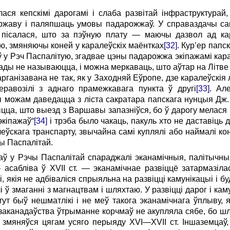
ася кепскімі дарогамі і слаба развітай інфраструктурай
ржаву і паляпшаць умовы падарожжаў. У справаздачы са
) пісалася, што за пэўную плату — маючы дазвол ад 
ю, змяняючы коней у каралеўскіх маёнт­ках
[32]
. Кур’ер папс
аў у Рэч Паспалітую, згадвае цэны падарожжа экіпажамі ка
ады не называюцца, і можна меркаваць, што аўтар на Літве 
рганізавана не так, як у Заходняй Еўропе, дзе каралеўскія
равозілі з аднаго прамежкавага пункта ў другі
[33]
. Ал
 можам даведацца з ліста сакратара папскага нунцыя Дж. К
ыцца, што выезд з Варшавы запазніўся, бо ў дарогу мелася
экіпажаў“
[34]
і трэба было чакаць, пакуль хто не даставіць
леўскага транспарту, звычайна самі куплялі або наймалі кон
ы Паспалітай.
рчмаў у Рэчы Паспалітай спараджалі эканамічныя, палітыч
абліва ў XVII ст. — эканамічнае развіццё затармазілас
 якія не адбіваліся спрыяльна на развіцці камунікацыі і буд
 ў змаганні з магнацтвам і шляхтаю. У развіцці дарог і ка
ут быў нешматлікі і не меў такога эканамічнага ўплыву,
аканадаўства ўтрыманне корчмаў не акупляла сябе, бо шлях
 змяняўся цягам усяго перыяду XVI—XVII ст. Іншаземцаў,