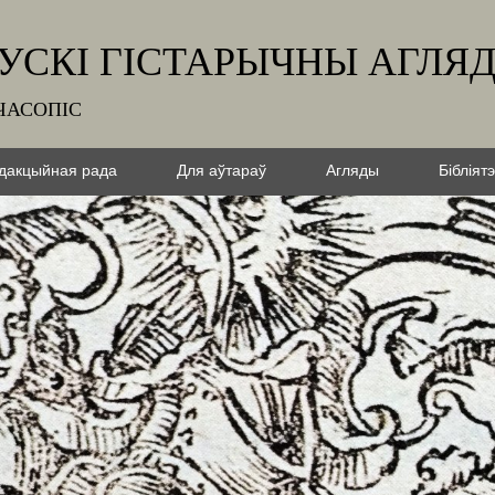
УСКІ ГІСТАРЫЧНЫ АГЛЯ
ЧАСОПІС
дакцыйная рада
Для аўтараў
Агляды
Бібліят