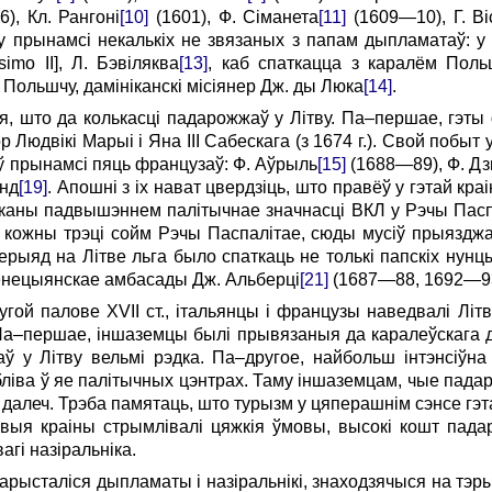
6), Кл. Рангоні
[10]
(1601), Ф. Сіманета
[11]
(1609—10), Г. Ві
у прынамсі некалькіх не звязаных з папам дыпламатаў: у 16
simo II], Л. Бэвіляква
[13]
, каб спаткацца з каралём Поль
 Польшчу, дамініканскі місіянер Дж. ды Люка
[14]
.
я, што да колькасці падарожжаў у Літву. Па–першае, гэты
р Людвікі Марыі і Яна III Сабескага (з 1674 г.). Свой побы
ў прынамсі пяць французаў: Ф. Аўрыль
[15]
(1688—89), Ф. Д
энд
[19]
. Апошні з іх нават цвердзіць, што правёў у гэтай кра
іканы падвышэннем палітычнае значнасці ВКЛ у Рэчы Пасп
ца кожны трэці сойм Рэчы Паспалітае, сюды мусіў прыязджац
рыяд на Літве льга было спаткаць не толькі папскіх нунцы
венецыянскае амбасады Дж. Альберці
[21]
(1687—88, 1692—93
ругой палове XVII ст., італьянцы і французы наведвалі Лі
Па–першае, іншаземцы былі прывязаныя да каралеўскага д
аў у Літву вельмі рэдка. Па–другое, найбольш інтэнсіўн
ліва ў яе палітычных цэнтрах. Таму іншаземцам, чые пад
ю далеч. Трэба памятаць, што турызм у цяперашнім сэнсе гэт
выя краіны стрымлівалі цяжкія ўмовы, высокі кошт пад
вагі назіральніка.
арысталіся дыпламаты і назіральнікі, знаходзячыся на тэр