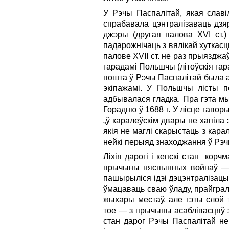
У Рэчы Паспалітай, якая славіл
спрабавала цэнтралізаваць дзя
джэры (другая палова XVI ст.
падарожнічаць з вялікай хуткасц
палове XVII ст. не раз прыяздж
гарадамі Польшчы (літоўскія гар
пошта ў Рэчы Паспалітай была а
экіпажамі. У Польшчы лісты пе
адбывалася гладка. Пра гэта мы
Горадню ў 1688 г. У лісце гавор
„ў каралеўскім двары не хапіла 
якія не маглі скарыстаць з кара
нейкі перыяд знаходжання ў Рэч
Ліхія дарогі і кепскі стан ко
прычыны няспынных войнаў — ас
пашырыліся ідэі дэцэнтралізацыі,
ўмацаваць сваю ўладу, прайгралі
жыхары местаў, але гэты слой т
тое — з прычыны асаблівасцяў з
стан дарог Рэчы Паспалітай не