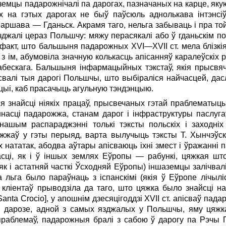
аземцы падарожнічалі па дарогах, пазначаных на карце, як
х на гэтых дарогах не быў паўсюль аднолькава інтэнс
ршава — Гданьск. Акрамя таго, нельга забываць і пра то
джалі цераз Польшчу: мяжу перасякалі або ў гданьскім по
й факт, што бальшыня падарожных XVI—XVII ст. мела блізкія
з ім, абумовіла значную колькасць апісанняў каралеўскіх
 Сабескага. Бальшыня інфармацыйных тэкстаў, якія прысв
свалі тыя дарогі Польшчы, што выбіраліся найчасцей, да­с
ыі, каб прасачыць агульную тэндэнцыю.
ося знайсці ніякіх працаў, прысвечаных гэтай праблематыц
асці падарожжа, станам дарог і інфраструктуры паслугаў,
ашым распараджэнні толькі тэксты польскіх і заходніх
жаў у гэты перыяд, варта вылучыць тэксты Т. Хынчэўс
нататак, абодва аўтары апісваюць іхні змест і ўражанні
асці, як і ў іншых землях Еўропы — рабункі, цяжкая шт
як і астатняй часткі Ўсходняй Еўропы) іншаземцы залічвал
ва льга было параўнаць з іспанскімі (якія ў Еўропе лічы
 кліентаў прыводзіла да таго, што цяжка было знайсці на
nta Crocio], у апошнім дзесяцігоддзі XVII ст. апісваў па
тай дарозе, адной з самых язджалых у Польшчы, яму цяж
праблемаў, падарожныя бралі з сабою ў дарогу па Рэчы