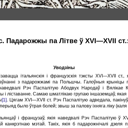
. Падарожжы па Літве ў XVI—XVII ст.
Уводзіны
завацца італьянскія і французскія тэксты XVI—XVII ст., 
раўнанні з падарожжамі па Польшчы. Галоўныя крыніцы п
наведвалі Рэч Паспалітую Абодвух Народаў і Вялікае К
ы і ліставанне. Самаю шматлікаю групаю іншаземцаў, якая 
ы
[1]
. Цягам XVI—XVII ст. Рэч Паспалітую адведала, пакіну
перыяд было ўтрая болей; звыш за палову іхняга ліку (каля 
ьянцаў і французаў, якія наведвалі Рэч Паспалітую ў X
й канкрэтнаю мэтай. Такіх, якія б падарожнічалі дзел