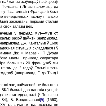
 найманых жаўнераў і афіцэраў,
яў Польшчы і Літвы належыць да
Рэччу Паспалітай і Францыяй былі
е венецыянскіх паслоў і папскіх
і былі за­снаваны першыя сталыя
а свой залаты век.
 нунцыі ў перыяд XVI—XVII ст.
некалькі разоў даўжэй (напрыклад,
 (напрыклад, Дж. Кантэльмі ў 1688
Падобная сітуацыя складалася і ў
амана, Дж. Ф. Маразіні, П. Дуода
 боку, маем і прыклад сакратара
. Пра больш як 20 французаў мы
цягам да 2 гадоў. Толькі шэсць
оддзяў (напрыклад, Г. дэ Тэнд і
роткі час, найчасцей не больш як
ВКЛ бывалі два пап­скія нунцыі:
дзіне стагоддзя, калі ў Поль­шчы
84), Б. Бонджыавані
[5]
(1560),
XVI ст. сітуацыя радыкальна не