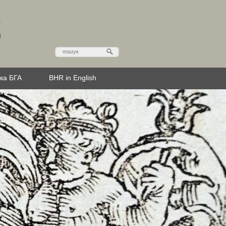
Д
эка БГА
BHR in English