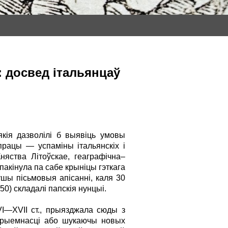
: досвед італьянцаў
якія дазволілі б выявіць умовы
рацы — успаміны італьянскіх і
няства Літоўскае, геаграфічна–
пакінула па сабе крыніцы гэткага
ўшы пісьмовыя апісанні, каля 30
50) складалі папскія нунцыі.
VI—XVII ст., прыязджала сюды з
я прыемнасці або шукаючы новых