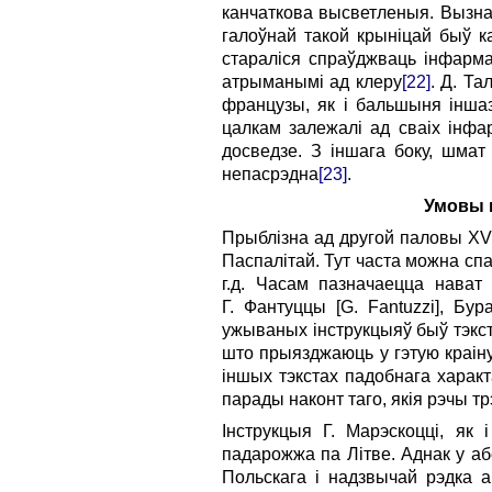
канчаткова высветленыя. Вызнач
галоўнай такой крыніцай быў к
стараліся спраўджваць інфарма
атрыманымі ад клеру
[22]
. Д. Та
французы, як і бальшыня іншаз
цалкам залежалі ад сваіх інфар
досведзе. З іншага боку, шмат
непасрэдна
[23]
.
Умовы 
Прыблізна ад другой паловы XV
Паспалітай. Тут часта можна спа
г.д. Часам пазначаецца нават
Г. Фантуццы [G. Fantuzzi], Бу
ужываных інструкцыяў быў тэкст 
што прыязджаюць у гэтую краіну
іншых тэкстах падобнага харак
парады наконт таго, якія рэчы тр
Інструкцыя Г. Марэскоцці, як
падарожжа па Літве. Аднак у а
Польскага і надзвычай рэдка 