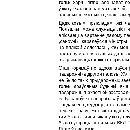
толькі харч і пітво, але нават 
ўзімку ехалася нашмат лягчэй, 
палявых ці лясных сцежак, заме
Дадатковым прыкладам, які ча
Польшчы, можа служыць ліст ну
апісваецца вяртанне дадому па
„саноўнікі, каралеўскія міністр
на вялікай адлегласці, каб мец
надта вузкіх і нязручных дарога
вытрымліваць вялікія інтэрвалы 
Стан корчмаў не адрозніваўся 
падарожніка другой паловы XVII с
не было такіх прыдарожных заез
толькі драўляныя будынкі, якія
падарожныя ахвотней заставаліся
Б. Бараноўскі паспрабаваў рэк
Тэндам ён цвердзіць, што самы
некалькі раздзеленых калідорам
там была стайня, якая ўзімку сл
было сустрэць і на землях ВКЛ. 
Літве ў нас няма.