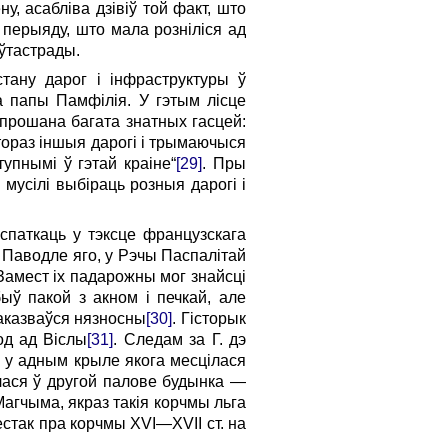
у, асабліва дзівіў той факт, што
 перыяду, што мала розніліся ад
аўтастрады.
тану дарог і інфраструктуры ў
а папы Памфілія. У гэтым лісце
прошана багата знатных гасцей:
штораз іншыя дарогі і трымаючыся
тупнымі ў гэтай краіне“
[29]
. Пры
 мусілі выбіраць розныя дарогі і
спаткаць у тэксце французскага
ў. Паводле яго, у Рэчы Паспалітай
Замест іх падарожны мог знайсці
быў пакой з акном і печкай, але
аказваўся ня­зносны
[30]
. Гісторык
од ад Віслы
[31]
. Следам за Г. дэ
у адным крыле якога мес­цілася
ілася ў другой палове будынка —
Магчыма, якраз такія корчмы льга
естак пра корчмы XVI—XVII ст. на