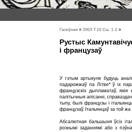
»
»
Галоўная
2003 Т.10 Сш. 1-2
Рустыс Камунтавічус
і французаў
У гэтым артыкуле будуць аналі
падарожжаў па Літве* ў іх па
французскіх дыпламатаў, якія 
палітычныя апісанні, справаздач
тыпу, былі французы і італьянц
французаў. Італьянцаў за той жа 
Абсалютная бальшыня ўсіх італ
рознымі заданнямі або з пэўна