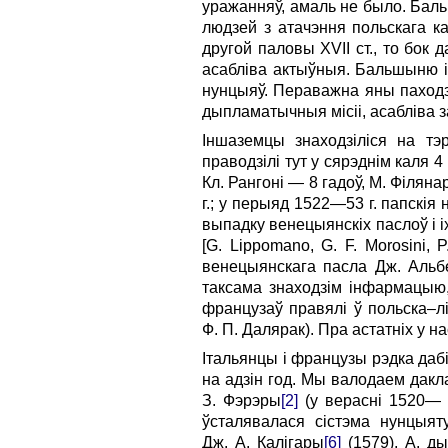
уражанняў, амаль не было. Бал
людзей з атачэння польскага к
другой паловы XVII ст., то бок 
асабліва актыўныя. Бальшыню іт
нунцыяў. Пераважна яны паходзя
дыпламатычныя місіі, асабліва 
Іншаземцы знаходзіліся на тэ
праводзілі тут у сярэднім каля 4
Кл. Рангоні — 8 гадоў, М. Філяна
г.; у перыяд 1522—53 г. папскія
выпадку венецыянскіх паслоў і і
[G. Lippomano, G. F. Morosini,
венецыянскага пасла Дж. Альбе
таксама знаходзім інфармацыю,
французаў правялі ў польска–лі
Ф. П. Далярак). Пра астатніх у н
Італьянцы і французы рэдка дабі
на адзін год. Мы валодаем дакл
З. Фэрэры
[2]
(у верасні 1520— л
ўсталявалася сістэма нунцыят
Дж. А. Калігары
[6]
(1579), А. д