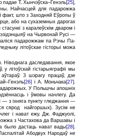
ую падае Т. Хынчэўска–Генэль
[25]
,
іўны. Найчасцей для падарожжа
й факт, што з Заходняй Еўропы ў
рце, або на сухаземных дарогах
 стасункі з каралеўскім дваром і
 рэзідэнцыяў на Чырвонай Русі —
ячаліся падарожжам па Рэчы Па­
ледчыку літоўскае гісторыі можа
ы. Ніводнага даследавання, якое
 у літоўскай гістарыяграфіі мы
 аўтараў. З шэрагу працаў, дзе
кай–Генэль
[26]
і А. Моньчака
[27]
.
 падарожных. У Польшчы апошніх
одзённасць і ўмовы начлегу. Да
і — з іхняга пункту гледжання —
ліся сярод найгоршых). Зусім не
члег і нават ежу. Дж. Фаджуолі,
дарожжа з Частахова да Варшавы і
ка было дастаць нават вады
[28]
.
 Паспалітай Абодвух Народаў не