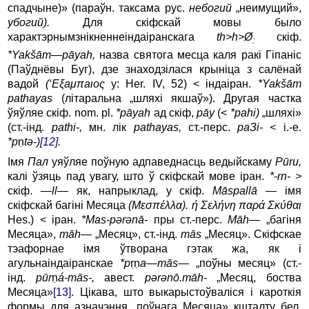
спадчыне)» (параўн. таксама рус.
небогий
„неимущий»,
убогий).
Для скіфскай мовы было
характэрнымзнікненнеіндаіранскага
th
>
h
>Ø
cкіф.
:
*
Yak
šā
m
—
p
ā
yah
,
назва святога месца каля ракі Гіпаніс
(Паўднёвы Буг), дзе знаходзілася крыніца з салёнай
вадой
(‘Eξaμπaιος
у: Her. IV, 52) < індаіран.
*
Yak
šā
m
pathayas
(літаральна „шляхі якшаў»). Другая частка
ўяўляе скіф. nom. pl.
*
p
ā
yah
ад скіф,
p
ā
y
(<
*
pahi
)
„шляхі»
(ст.-інд.
pathi
-,
мн. лік
pathayas
,
ст.-перс.
paЗi- <
і.-е.
*p
ṇ
tə-)
[12]
.
Імя
Пал
уяўляе поўную адпаведнасць ведыйскаму
P
ūru
,
калі ўзяць пад увагу, што ў скіфскай мове іран.
*-rn- >
скіф.
—
ll
—
як, напрыклад, у скіф.
M
ā
spall
ā
— імя
скіфскай багіні Месяца
(Мεσπέλλα). ή
Σελήνη
παρά Σκύθαι
Hes.) < іран.
*
Mas
-pərənā-
пры ст.-перс.
M
ā
h
—
„багіня
Месяца»,
m
ā
h
—
„Месяц», ст.-інд.
m
ā
s
„Месяц». Скіфскае
тэафорнае імя ўтворана гэтак жа, як і
агульнаіндаіранскае
*
p
ṛṇ
a
—
m
ā
s
—
„поўны месяц» (ст.-
інд.
p
ū
r
ṇ
á-
m
ā
s
-,
авест.
pərənō.māh-
„Месяц, боства
Месяца»
[13]
. Цікава, што выкарыстоўваліся і кароткія
формы для азначэння „поўнага Месяца» кшталту бел.