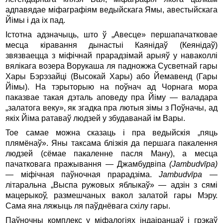
адпавядае міфаграфіям ведыйскага Ямы, авестыйскага
Йімы і да іх пад.
Істотна адзначыць, што ў „Авесце» першапачатковае
месца кіравання дынастыі Каянідаў (Кеянідаў)
звязваецца з міфічнай прарадзімай арыяў у наваколлі
вялікага возера Ворукаша ля падножжа Сусветнай гары
Хары Бэрэзайці (Высокай Хары) або Йемавенд (Гары
Йімы). На тэрыторыю на поўнач ад Чорнага мора
паказвае такая дэталь аповеду пра Йіму — валадара
„залатога веку», як згадка пра лютыя зімы з Поўначы, ад
якіх Йіма ратаваў людзей у збудаванай ім Вары.
Toe самае можна сказаць і пра ведыйскія „пяць
плямёнаў». Яны таксама блізкія да першага пакалення
людзей (сёмае пакаленне пасля Ману), а месца
пачатковага пражывання — Джамбудвіпа
(
Jambudv
ī
pa
)
— міфічная паўночная прарадзіма.
Jambudv
ī
pa
—
літаральна „Выспа ружовых яблыкаў» — адзін з сямі
мацерыкоў, размешчаных вакол залатой гары Мэру.
Сама яна ляжыць ля паўднёвага схілу гары.
Паўночны комплекс у міфалогіях індаіранцаў і грэкаў