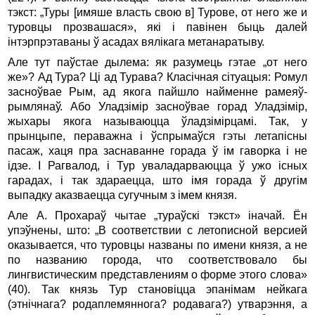
тэкст: „Туры [имяше власть свою в] Турове, от него же и
туровцы прозвашася», які і павінен быць далей
інтэрпрэтаваны ў асадах вялікага метанаратыву.
Але тут паўстае дылема: як разумець гэтае „от него
же»? Ад Тура? Ці ад Турава? Класічная сітуацыя: Ромул
засноўвае Рым, ад якога пайшло найменне рамеяў-
рымлянаў. Або Уладзімір засноўвае горад Уладзімір,
жыхары якога называюцца ўладзімірцамі. Так, у
прынцыпе, пераважна i ўспрымаўся гэты летапісны
пасаж, хаця пра заснаванне горада ў ім гаворка і не
ідзе. І Рагвалод, і Тур уваладарваюцца ў ужо існых
гарадах, і так здараецца, што імя горада ў другім
выпадку аказваецца сугучным з імем князя.
Але А. Прохараў чытае „тураўскі тэкст» іначай. Ён
упэўнены, што: „В соответствии с летописной версией
оказывается, что туровцы названы по имени князя, а не
по названию города, что соответствовало бы
лингвистическим представлениям о форме этого слова»
(40). Так князь Тур становіцца эпанімам нейкага
(этнічнага? родаплемяннога? родавага?) утварэння, а