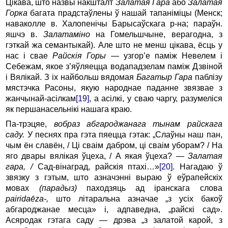
Цікава, што назвы накшталт
Залатая Гара
або
Зала
тая
Горка
багата прадстаўлены ў нашай тапаніміцы (Менск;
наваколле в. Халопенічы Барысаўскага р-на; параўн.
яшчэ в.
Залатаміно
на Гомельшчыне, верагодна, з
гэткай жа семантыкай). Але што не менш цікава, ёсць у
нас і свае
Рай
скія Горы
— узгор’е паміж Невелем і
Себежам, якое з’яўляецца водападзелам паміж Дзвіной
і Вялікай. З іх найбольш вядомая
Багатыр Гара
паблізу
мястэчка Расоны, якую народнае паданне звязвае з
жанчынай-асілкам
[19]
, а асілкі, у сваю чаргу, разумеліся
як першанасельнікі нашага краю.
Па-трэцяе,
вобраз абгароджанага тынам райскага
саду.
У песнях пра гэта пяецца гэтак: „Слаўны наш пан,
чым ён славён, / Ці сваім дабром, ці сваім уборам? / На
яго двары вялікая ўцеха, / А якая ўцеха? —
Залатая
гара, /
Сад-вінаград, райскія птахі…»
[20]
. Нагадаю ў
звязку з гэтым, што азначэнні выраю ў еўрапейскіх
мовах
(парадыз)
паходзяць ад іранскага слова
pairida
ē
za
-,
што літаральна азначае „з усіх бакоў
абгароджанае месца» і, адпаведна, „райскі сад».
Асяродак гэтага саду — дрэва „з залатой карой, з