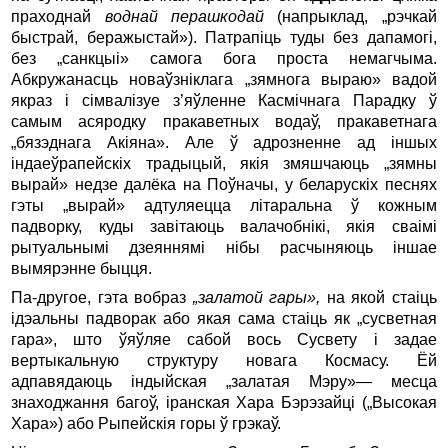
праходнай
воднай перашкодай
(напрыклад, „рэчкай
быстрай, беражыстай»). Патрапіць туды без дапамогі,
без „санкцыі» самога бога проста немагчыма.
Абкружанасць новаўзніклага „зямнога выраю» вадой
якраз і сімвалізуе з’яўленне Касмічнага Парадку ў
самым асяродку пракаветных водаў, пракаветнага
„бязэднага Акіяна». Але ў адрозненне ад іншых
індаеўрапейскіх традыцый, якія змяшчаюць „зямны
вырай» недзе далёка на Поўначы, у беларускіх песнях
гэты „вырай» адтуляецца літаральна ў кожным
падворку, куды завітаюць валачобнікі, якія сваімі
рытуальнымі дзеяннямі нібы расчыняюць іншае
вымярэнне быцця.
Па-другое, гэта вобраз
„залатой гары»,
на якой стаіць
ідэальны падворак або якая сама стаіць як „сусветная
гара», што ўяўляе сабой вось Сусвету і задае
вертыкальную структуру новага Космасу. Ёй
адпавядаюць індыйская „залатая Мэру»— месца
знаходжання багоў, іранская Хара Бэрэзайці („Высокая
Хара») або Рыпейскія горы ў грэкаў.