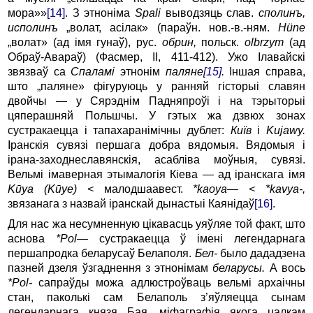
мора»»
[14]
. З этноніма
Spali
выводзяць слав.
сполинъ,
исполинъ
„волат, асілак» (параўн. нов.-в.-ням.
Hüne
„волат» (ад імя гунаў), рус.
обрин,
польск.
olbrzym
(ад
Обраў-Авараў) (Фасмер, ІІ, 411-412). Ужо Ілавайскі
звязваў са
Спаламі
этнонім
паляне
[15]
.
Іншая справа,
што „паляне» фігуруюць у ранняй гісторыі славян
двойчы — у Сярэднім Падняпроўі і на тэрыторыі
цяперашняй Польшчы. У гэтых жа дзвюх зонах
сустракаецца і тапахаранімічны дублет:
Киïв
і
Kujawy
.
Іранскія сувязі першага добра вядомыя. Вядомыя і
ірана-заходнеславянскія, асабліва моўныя, сувязі.
Вельмі імаверная этымалогія Кіева — ад іранскага імя
Kūya (Kūye) <
малодшаавест.
*
kaoya
— < *
kavya
-,
звязанага з назвай іранскай дынастыі Каянідаў
[16]
.
Для нас жа несумненную цікавасць уяўляе той факт, што
аснова
*
Pol
—
сустракаецца ў імені легендарнага
першапродка беларусаў Белаполя.
Бел-
было дададзена
пазней дзеля ўзгаднення з этнонімам
беларусы.
А вось
*Pol-
сапраўды можа адлюстроўваць вельмі архаічны
стан, паколькі сам Белаполь з’яўляецца сынам
легендарнага князя Бая, міфаграфія якога цалкам