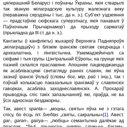
цяперашняй Беларусі і поўначы Ўкраіны, якія стварылі
так званую мілаградскую культуру жалезнага веку
(пераважна сярэдзіны І тыс. да н. э.). Суб’ект уздзеяння
— прадстаўнікі скіфскага суперэтнасу, якія панавалі ў
Паўночным Прычарнамор’і да прыходу сарматаў
(прыкладна да ІІІ ст. да н. э.).
Кантакты (і канфлікты) жыхароў Верхняга Падняпроўя
„мілаградцаў») з блізкім іранскім светам сведчацца і
археалагічна, і лінгвістычна. Узаемадзейнічалі са
скіфамі і тыя групы Цэнтральнай Еўропы, на грунце якіх
пазней склаліся праславяне. Апошняе пацвярджаецца
як асаблівасцямі светагляду ранніх славян, які яўна
зазнаў іранскі ўплыў (словы
бог, мір, рай
і інш.), так і
пэўнай колькасцю паказальных іранізмаў у славянскіх
гаворках, асабліва заходнеславянскіх. А. Прохараў
прыводзіць спіс такіх запазычанняў, які, праўда, не ва
ўсіх адносінах бездакорны.
Так, авест.
sp
ə
nta
—
„моцны, святы» яўна не з гэтага
спісу, бо ёсць літ.
š
ve
ñ
tas
„святы, сакральны»
[1]
. Авест.
gar
-,
g
ə
r
ə
n
-,
gairya
—
„любіць» семантычна далёкае ад
праслав.
*ž
r
ь
ti
„прыносіць ахвяру, служыць багам».