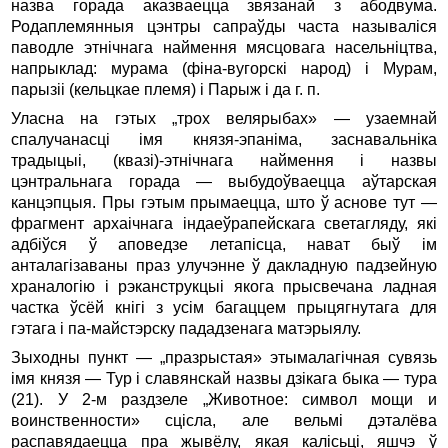
назва горада аказваецца звязанай з абодвума.
Родаплемянныя цэнтры сапраўды часта называліся
паводле этнічнага наймення мясцовага насельніцтва,
напрыклад: мурама (фіна-вугорскі народ) і Мурам,
парызіі (кельцкае племя) і Парыж і да г. п.
Уласна на гэтых „трох велярыбах» — узаемнай
спалучанасці імя князя-эпаніма, заснавальніка
традыцыі, (квазі)-этнічнага наймення і назвы
цэнтральнага горада — выбудоўваецца аўтарская
канцэпцыя. Пры гэтым прымаецца, што ў аснове тут —
фрагмент архаічнага індаеўрапейскага светагляду, які
адбіўся ў аповедзе летапісца, нават быў ім
анталагізаваны праз улучэнне ў дакладную падзейную
храналогію і рэканструкцыі якога прысвечана ладная
частка ўсёй кнігі з усім багаццем прыцягнутага для
гэтага і па-майстэрску пададзенага матэрыялу.
Зыходны пункт — „празрыстая» этымалагічная сувязь
імя князя — Тур і славянскай назвы дзікага быка — тура
(21). У 2-м раздзеле „Животное: символ мощи и
воинственности» сцісла, але вельмі дэталёва
распавядаецца пра жывёлу, якая калісьці, яшчэ ў