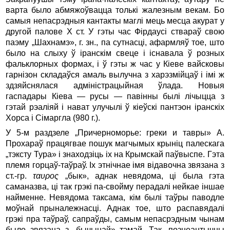
варта было абмяжоўвацца толькі жалезным векам. Бо
самыя непасрэдныя кантакты маглі мець месца акурат у
другой палове Х ст. У гэты час Фірдаусі ствараў свою
паэму „Шахнамэ», г. зн., па сутнасці, афармляў тое, што
было на слыху ў іранскім свеце і існавала ў розных
фальклорных формах, i ў гэты ж час у Кіеве вайсковы
гарнізон складаўся амаль вылучна з харэзмійцаў і імі ж
здзяйснялася адміністрацыйная ўлада. Новыя
гаспадары Кіева — русы — павінны былі лічыцца з
гэтай рэаліяй і нават улучылі ў кіеўскі пантэон іранскіх
Хорса і Сімаргла (980 г.).
У 5-м раздзеле „Причерноморье: греки и тавры» А.
Прохараў працягвае пошук магчымых крыніц палескага
„тэксту Тура» і знаходзіць іх на Крымскай паўвыспе. Гэта
племя горцаў-таўраў. Іх этнічнае імя відавочна звязана з
ст.-гр.
ταυρος
„бык», аднак невядома, ці была гэта
саманазва, ці так грэкі па-свойму перадалі нейкае іншае
найменне. Невядома таксама, кім былі таўры паводле
моўнай прыналежнасці. Аднак тое, што распавядалі
грэкі пра таўраў, сапраўды, самым непасрэдным чынам
было звязана з „бычынай» тэмай. Так, познеантычны