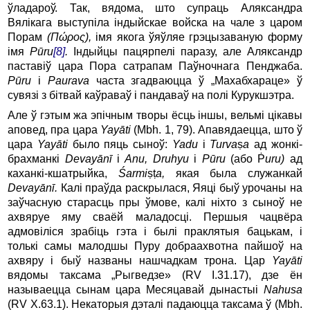
ўладароў. Так, вядома, што супраць Аляксандра
Вялікага выступіла індыйскае войска на чале з царом
Порам
(П
ώρος
),
імя якога ўяўляе грэцызаваную форму
імя
P
ū
ru
[8]
.
Індыйцы пацярпелі паразу, але Аляксандр
паставіў цара Пора сатрапам Паўночнага Пенджаба.
Pūru
і
Paurava
часта згадваюцца ў „Махабхараце» ў
сувязі з бітвай каўраваў і пандаваў на полі Курукшэтра.
Але ў гэтым жа эпічным творы ёсць іншы, вельмі цікавы
аповед, пра цара
Yay
ā
ti
(Mbh. 1, 79). Апавядаецца, што ў
цара
Yay
ā
ti
было пяць сыноў:
Yadu
і
Turva
ṣ
a
ад жонкі-
брахманкі
Devay
ā
n
ī
і
Anu
,
Druhyu
i
P
ū
ru
(або Ṗ
uru)
ад
каханкі-кшатрыйка,
Ś
armi
ṣṭ
a
,
якая была служанкай
Devay
ā
n
ī.
Калі праўда раскрылася, Яяці быў урочаны на
заўчасную старасць пры ўмове, калі ніхто з сыноў не
ахвяруе яму сваёй маладосці. Першыя чацвёра
адмовіліся зрабіць гэта і былі праклятыя бацькам, і
толькі самы малодшы Пуру добраахвотна пайшоў на
ахвяру і быў названы нашчадкам трона. Цар
Yay
ā
ti
вядомы таксама „Рыгведзе» (RV І.31.17), дзе ён
называецца сынам цара Месяцавай дынастыі
Nahusa
(RV X.63.1). Некаторыя дэталі падаюцца таксама ў (Mbh.