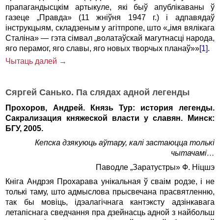
прапагандысцкім артыкуле, які быў апублікаваны ў
газеце „Правда» (11 жніўня 1947 г.) і адпавядаў
інструкцыям, складзеным у агітпропе, што «„імя вялікага
Сталіна» — гэта сімвал „волатаўскай магутнасці народа,
яго перамог, яго славы, яго новых творчых планаў»»
[1]
.
Чытаць далей →
Сяргей Санько. Па слядах адной легенды
Прохоров, Андрей. Князь Тур: история легенды.
Сакрализация княжеской власти у славян. Минск:
БГУ, 2005.
Кепска дзякуюць аўтару, калі
застаюцца толькі
чытачамі…
Паводле „Заратустры» Ф. Ніцшэ
Кніга Андрэя Прохарава унікальная ў сваім родзе, і не
толькі таму, што адмыслова прысвечана прасвятленню,
так бы мовіць, ідэалагічнага кантэксту адзінкавага
летапіснага сведчання пра дзейнасць адной з найбольш