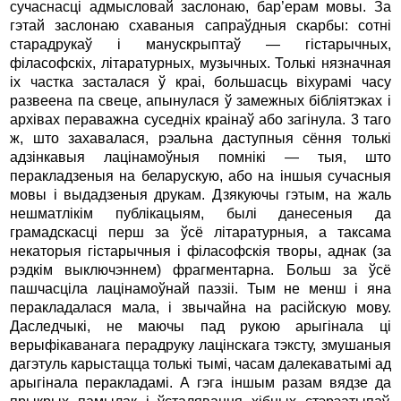
сучаснасці адмысловай заслонаю, бар’ерам мовы. За
гэтай заслонаю схаваныя сапраўдныя скарбы: сотні
старадрукаў i манускрыптаў — гістарычных,
філасофскіх, літаратурных, музычных. Толькі нязначная
ix частка засталася ў краі, большасць віхурамі часу
развеена па свеце, апынулася ў замежных бібліятэках i
архівах пераважна суседніх краінаў або загінула. 3 таго
ж, што захавалася, рэальна даступныя сёння толькі
адзінкавыя лацінамоўныя помнікі — тыя, што
перакладзеныя на беларускую, або на іншыя сучасныя
мовы i выдадзеныя друкам. Дзякуючы гэтым, на жаль
нешматлікім публікацыям, былі данесеныя да
грамадскасці перш за ўсё літаратурныя, а таксама
некаторыя гістарычныя i філасофскія творы, аднак (за
рэдкім выключэннем) фрагментарна. Больш за ўсё
пашчасціла лацінамоўнай паэзіі. Тым не менш i яна
перакладалася мала, i звычайна на расійскую мову.
Даследчыкі, не маючы пад рукою арыгінала ці
верыфікаванага перадруку лацінскага тэксту, змушаныя
дагэтуль карыстацца толькі тымі, часам далекаватымі ад
арыгінала перакладамі. А гэга іншым разам вядзе да