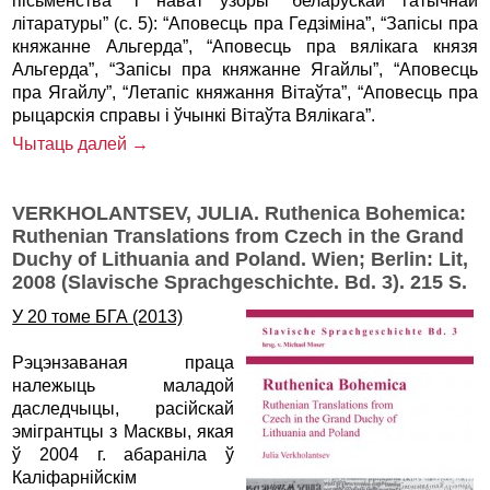
пісьменства” і нават узоры “беларускай гатычнай
літаратуры” (с. 5): “Аповесць пра Гедзіміна”, “Запісы пра
княжанне Альгерда”, “Аповесць пра вялікага князя
Альгерда”, “Запісы пра княжанне Ягайлы”, “Аповесць
пра Ягайлу”, “Летапіс княжання Вітаўта”, “Аповесць пра
рыцарскія справы і ўчынкі Вітаўта Вялікага”.
Чытаць далей →
VERKHOLANTSEV, JULIA. Ruthenica Bohemica:
Ruthenian Translations from Czech in the Grand
Duchy of Lithuania and Poland. Wien; Berlin: Lit,
2008 (Slavische Sprachgeschichte. Bd. 3). 215 S.
У 20 томе БГА (2013)
Рэцэнзаваная праца
належыць маладой
даследчыцы, расійскай
эмігрантцы з Масквы, якая
ў 2004 г. абараніла ў
Каліфарнійскім