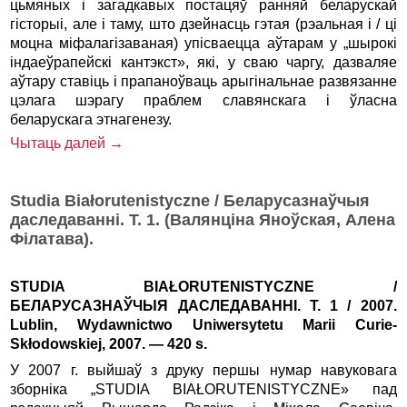
цьмяных і загадкавых постацяў ранняй беларускай
гісторыі, але і таму, што дзейнасць гэтая (рэальная і / ці
моцна міфалагізаваная) упісваецца аўтарам у „шырокі
індаеўрапейскі кантэкст», які, у сваю чаргу, дазваляе
аўтару ставіць і прапаноўваць арыгінальнае развязанне
цэлага шэрагу праблем славянскага і ўласна
беларускага этнагенезу.
Чытаць далей →
Studia Białorutenistyczne / Беларусазнаўчыя
даследаванні. T. 1. (Валянціна Яноўская, Алена
Філатава).
STUDIA BIAŁORUTENISTYCZNE /
БЕЛАРУСАЗНАЎЧЫЯ ДАСЛЕДАВАННІ. T. 1 / 2007.
Lublin, Wydawnictwo Uniwersytetu Marii Curie-
Skłodowskiej, 2007. — 420 s.
У 2007 г. выйшаў з друку першы нумар навуковага
зборніка „STUDIA BIAŁORUTENISTYCZNE» пад