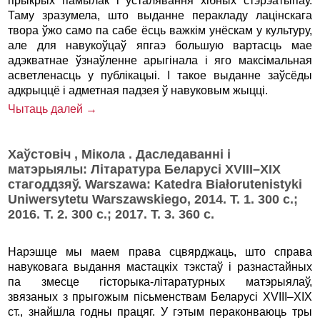
прыкрых памылак i ўсталявання хібных стэрэатыпаў.
Таму зразумела, што выданне перакладу лацінскага
твора ўжо само па сабе ёсць важкім унёскам у культуру,
але для навукоўцаў япгаэ большую вартасць мае
адэкватнае ўзнаўленне арыгінала i яго максімальная
асветленасць у публікацыі. I такое выданне заўсёды
адкрыццё i адметная падзея ў навуковым жыцці.
Чытаць далей →
Хаўстовіч , Мікола . Даследаванні і
матэрыялы: Літаратура Беларусі ХVІІІ–ХІХ
стагоддзяў. Warszawa: Katedra Białorutenistyki
Uniwersytetu Warszawskiego, 2014. Т. 1. 300 с.;
2016. Т. 2. 300 с.; 2017. Т. 3. 360 с.
Нарэшце мы маем права сцвярджаць, што справа
навуковага выдання мастацкіх тэкстаў і разнастайных
па змесце гісторыка-літаратурных матэрыялаў,
звязаных з прыгожым пісьменствам Беларусі ХVІІІ–ХІХ
ст., знайшла годны працяг. У гэтым пераконваюць тры