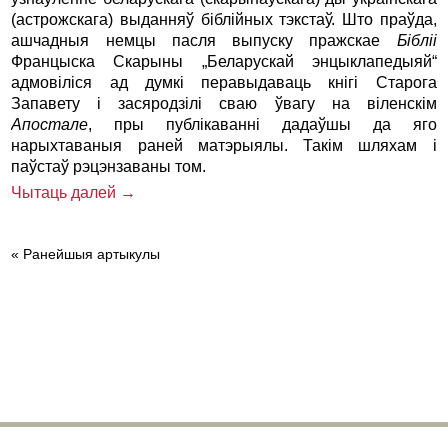
(астрожскага) выданняў біблійных тэкстаў. Што праўда,
ашчадныя немцы пасля выпуску пражскае
Бібліі
Францыска Скарыны „Беларускай энцыклапедыяй“
адмовіліся ад думкі перавыдаваць кнігі Старога
Запавету і засяродзілі сваю ўвагу на віленскім
Апостале
, пры публікаванні дадаўшы да яго
нарыхтаваныя раней матэрыялы. Такім шляхам і
паўстаў рэцэнзаваны том.
Чытаць далей →
« Ранейшыя артыкулы