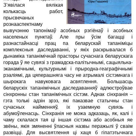
З’явілася вялікая
колькасць работ,
прысвечаных
рознааспектнаму
вывучэнню тапонімаў асобных рэгіёнаў і асобных
населеных пунктаў. Але пры ўсім багацці і
разнастайнасці прац па беларускай тапаніміцы
комплексныя даследаванні, у якіх раскрывалася б
дынаміка тапанімічнай прасторы сучаснага беларускага
горада ў яе сувязі з грамадска-палітычнымі, сацыяльна-
эканамічнымі, культурнымі і прыродна-геаграфічнымі
рэаліямі, да цяперашняга часу не атрымалі сістэмнага і
шырокага навуковага асвятлення. Большасць
беларускіх тапанімічных даследаванняў адлюстроўвае
сінхронны стан тапанімічных сістэм. Аднак сінхранія –
гэта толькі адзін зрэз, які паказвае статычны стан
сучасных найменняў, іх узаемную сувязь і
абумоўленасць. Сінхранія не можа адказаць, як, калі і
чаму склалася тая ці іншая сістэма або асобныя яе
звёны, якія змяненні ўласныя назвы перажылі ў сваім
развіцці. Для высвятлення ці хаця б гіпатэтычнага