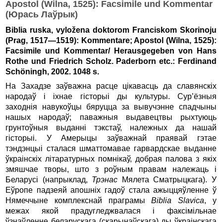
Apostol (Wilna, 1525): Facsimile und Kommentar
(Юрась Лаўрык)
Biblia ruska, vyložena doktorom Franciskom Skorinoju
(Prag, 1517—1519): Kommentare; Apostol (Wilna, 1525):
Facsimile und Kommentar/ Herausgegeben von Hans
Rothe und Friedrich Scholz. Paderborn etc.: Ferdinand
Schöningh, 2002. 1048 s.
На Захадзе заўважна расце цікавасць да славянскіх
народаў і іхнае гісторыі ды культуры. Сур’ёзныя
заходнія навукоўцы бяруцца за вывучэнне спадчыны
нашых народаў; паважныя выдавецтвы рыхтуюць
грунтоўныя выданні тэкстаў, належных да нашай
гісторыі. У Амерыцы заўважнай праявай гэтае
тэндэнцыі сталася шматтомавае гарвардскае выданне
ўкраінскіх літаратурных помнікаў, добрая палова з якіх
змяшчае творы, што з роўным правам належаць і
Беларусі (напрыклад,
Трэнас
Мялета Сматрыцкага). У
Еўропе падзеяй апошніх гадоў стала ажыццяўленне ў
Нямеччыне комплекснай праграмы
Biblia Slavica
, у
межах якой прадугледжвалася і факсімільнае
ўзнаўленне беларускага (скарынаўскага) ды ўкраінскага