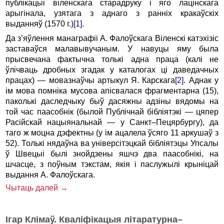
публікацыі віленскага старадруку і яго лацінскага
арыгінала, узятага з аднаго з ранніх кракаўскіх
выданняў (1570 г.)
[1]
.
Да з’яўлення манаграфіі А. Фалоўскага Віленскі катэхізіс
заставаўся малавывучаным. У навуцы яму была
прысвечана фактычна толькі адна праца (калі не
ўлічваць дробных згадак у каталогах ці даведачных
працах) — мовазнаўчы артыкул Я. Карскага
[2]
. Аднак у
ім мова помніка мусова апісвалася фрагментарна (15),
паколькі даследчыку быў дасяжны адзіны вядомы на
той час паасобнік (былой Публічнай бібліятэкі — цяпер
Расійскай нацыянальнай — у Санкт–Пецярбургу), да
таго ж моцна дэфектны (у ім ацалела ўсяго 11 аркушаў з
52). Толькі нядаўна ва універсітэцкай бібліятэцы Упсалы
ў Швецыі былі знойдзены яшчэ два паасобнікі, на
шчасце, з поўным тэкстам, якія і паслужылі крыніцай
выдання А. Фалоўскага.
Чытаць далей →
Ігар Клімаў. Кваліфікацыя літаратурна–