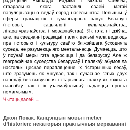
рэдакцыяй Рышарда Радзіка і Міхала Саевіча,
стваральнікі якога паставілі сваёй мэтай
папулярызацыю ведаў сярод насельніцтва Польшчы ў
сферы грамадскіх і гуманітарных навук Беларусі
(гісторыі, сацыялогіі, культуразнаўства,
літаратуразнаўства і мовазнаўства). Як гэта ні дзіўна,
але, па сведчанні рэдакцыі, палякі вельмі мала ведаюць
пра гісторыю i культуру свайго бліжэйшага ўсходняга
суседа, не разумеюць яго ментальнасць. Думаецца, што
ў поўнай меры гэта адносіцца і да беларусаў. Але ж
геаграфічнае суседства беларусаў і палякаў абумовіла
настолькі цеснае перапляценне іх гістарычных лёсаў,
што зразумець як мінулае, так і сучаснае гэтых двух
народаў без вывучэння гістарычнага шляху як кожнага
паасобку, так і іх узаемаўплываў падаецца проста
немагчымым.
Чытаць далей →
Джон Покак. Канцэпцыя мовы і metier
d’historien: некаторыя практычныя меркаванні