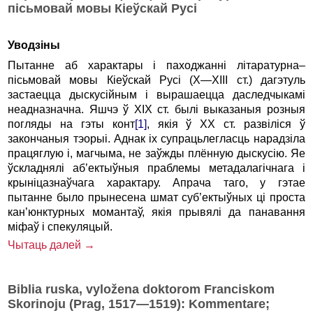
пісьмовай мовы Кіеўскай Русі
Уводзіны
Пытанне аб характары і паходжанні літаратурна–
пісьмовай мовы Кіеўскай Русі (X—XIII ст.) дагэтуль
застаецца дыс­ку­­сій­ным і вырашаецца даследчыкамі
неадназначна. Яшчэ ў XIX ст. былі выказаныя розныя
погляды на гэты конт
[1]
, якія ў XX ст. развіліся ў
закончаныя тэорыі. Аднак іх супрацьлегласць нарадзіла
працяглую і, магчыма, не заўжды плённую дыс­кусію. Яе
ўскладнялі аб’ектыўныя праблемы метадала­гіч­нага і
крыніцазнаўчага характару. Апрача таго, у гэтае
пытанне было прынесена шмат суб’ектыўных ці проста
кан’юнктурных момантаў, якія прывялі да панавання
міфаў і спекуляцый.
Чытаць далей →
Biblia ruska, vyložena doktorom Franciskom
Skorinoju (Prag, 1517—1519): Kommentare;