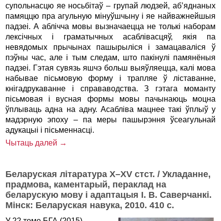
супольнасцю яе носьбітаў – групай людзей, аб’яднаных
памяццю пра агульную мінуўшчыну і яе найважнейшыя
падзеі. А аблічча мовы вызначаецца не толькі наборам
лексічных і граматычных асаблівасцяў, якія па
невядомых прычынах пашырыліся і замацаваліся ў
пэўны час, але і тым следам, што пакінулі памянёныя
падзеі. Гэтая сувязь яшчэ больш выяўляецца, калі мова
набывае пісьмовую форму і трапляе ў ліставанне,
кнігадрукаванне і справаводства. З гэтага моманту
пісьмовая і вусная формы мовы пачынаюць моцна
ўплываць адна на адну. Асабліва мацнее такі ўплыў у
мадэрную эпоху – па меры пашырэння ўсеагульнай
адукацыі і пісьменнасці.
Чытаць далей →
Беларуская літаратура X–XV стст. / Укладанне,
прадмова, каментарый, пераклад на
беларускую мову і адаптацыя І. В. Саверчанкі.
Мінск: Беларуская навука, 2010. 410 с.
У 22 томе БГА (2015)