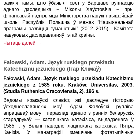
важкія тамы, што ўбачылі свет у Варшаве рупнасцю
аднаго даследчыка – Міколы Хаўстовіча – пры
фінансавай падтрымцы Міністэрства навукі і вышэйшай
школы Рэспублікі Польшча ў межах “Нацыянальнай
праграмы развіцця гуманістыкі” (2012–2015) і Камітэта
навуковых даследаванняў гэтай краіны.
Чытаць далей →
Fałowski, Adam. Język ruskiego przekładu
Katechizmu jezuickiego (Ігар Клімаў)
Fałowski, Adam. Język ruskiego przekładu Katechizmu
jezuickiego z 1585 roku. Kraków: Universitas, 2003.
(Studia Ruthenica Cracoviensia, 2). 196 s.
Вядомы кракаўскі славіст, які даследуе гісторыю
ўсходнеславянскіх моў, Адам Фалоўскі рупліва
апрацаваў мову і пераклад аднаго з ранніх беларускіх
старадрукаў — каталіцкага катэхізіса, выдадзенага ў
1585 г. у Вільні паводле лацінскага катэхізіса Пятра
Канізія. У манаграфіі змешчаны фотатыпічныя