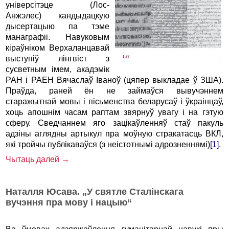
універсітэце (Лос-
Анжэлес) кандыдацкую
дысертацыю па тэме
манаграфіі. Навуковым
кіраўніком Верхаланцавай
выступіў лінгвіст з
сусветным імем, акадэмік
РАН і РАЕН Вячаслаў Іваноў (цяпер выкладае ў ЗША).
Праўда, раней ён не займаўся вывучэннем
старажытнай мовы і пісьменства беларусаў і ўкраінцаў,
хоць апошнім часам раптам звярнуў увагу і на гэтую
сферу. Сведчаннем яго зацікаўленняў стаў пакуль
адзіны аглядны артыкул пра моўную стракатасць ВКЛ,
які тройчы публікаваўся (з неістотнымі адрозненнямі)
[1]
.
Чытаць далей →
Наталля Юсава. „У святле Сталінскага
вучэння пра мову і нацыю“