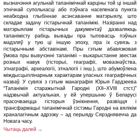
вызначэння агульнай тапанімічнай карціны той ці іншай
этнічнай супольнасці або пэўнага населенага пункта
неабходна глыбіннае асэнсаванне матэрыялу, што
складае задачу гістарычнай тапанімікі. Назіранні над
матэрыялам гістарычных дакументаў дазваляюць
тапанімісту рабіць вывады пра тыповасць пэўных
мадэляў у тую ці іншую эпоху, пра іх сувязь з
гістарычнымі абставінамі. Пры гэтым абавязковая
ўмова пры вывучэнні тапаніміі – выкарыстанне звестак
розных навук (гісторыі, геаграфіі, мовазнаўства,
этнаграфіі, археалогіі, этналогіі і інш.), што абумоўлена
міждысцыплінарным характарам уласных геаграфічных
назваў. У сувязі з гэтым манаграфія Юрыя Гардзеева
“Тапанімія старажытнай Гародні (XII–XVIII стст.)”
надзвычай актуальная, у ёй упершыню ў Беларусі
прасочваецца гісторыя ўзнікнення, развіцця і
трансфармацыі тапанімічнай сістэмы Гародні на вялікім
храналагічным адрэзку – ад перыяду Сярэднявечча да
Новага часу.
Чытаць далей →