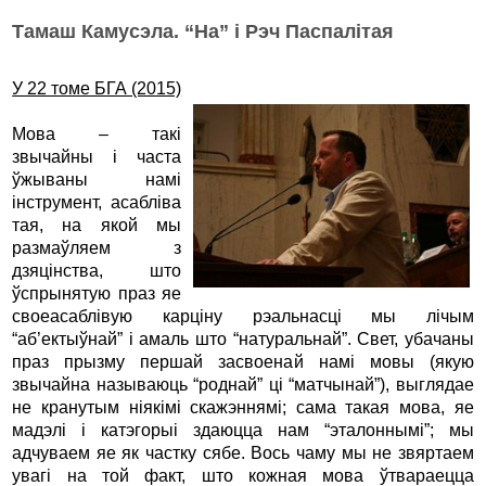
Тамаш Камусэла. “На” і Рэч Паспалітая
У 22 томе БГА (2015)
Мова – такі
звычайны і часта
ўжываны намі
інструмент, асабліва
тая, на якой мы
размаўляем з
дзяцінства, што
ўспрынятую праз яе
своеасаблівую карціну рэальнасці мы лічым
“аб’ектыўнай” і амаль што “натуральнай”. Свет, убачаны
праз прызму першай засвоенай намі мовы (якую
звычайна называюць “роднай” ці “матчынай”), выглядае
не кранутым ніякімі скажэннямі; сама такая мова, яе
мадэлі і катэгорыі здаюцца нам “эталоннымі”; мы
адчуваем яе як частку сябе. Вось чаму мы не звяртаем
увагі на той факт, што кожная мова ўтвараецца