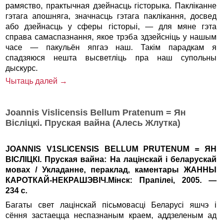
рамяство, практычная дзейнасць гісторыка. Пакліканне
гэтага апошняга, значнасць гэтага паклікання, досвед
або дзейнасць у сферы гісторыі, — для мяне гэта
справа самаспазнання, якое трэба здзейсніць у нашым
часе — пакульён япгаэ наш. Такім парадкам я
спадзяюся нешта высветліць пра наш супольны
дыскурс.
Чытаць далей →
Joannis Vislicensis Bellum Pratenum = Ян
Вісліцкі. Пруская вайна (Алесь Жлутка)
JOANNIS V1SLICENSIS BELLUM PRUTENUM = ЯН
ВІСЛІЦКІ. Пруская вайна: На лацінскай i беларускай
мовах / Укладанне, пераклад, каментары ЖАННЫ
КАРОТКАЙ-НЕКРАШЭВІЧ.Мінск: Прапілеі, 2005. —
234 с.
Багаты свет лацінскай пісьмовасці Беларусі яшчэ i
сёння застаецца неспазнаным краем, аддзеленым ад