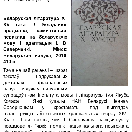
Беларуская літаратура X–
XV стст. / Укладанне,
прадмова, каментарый,
пераклад на беларускую
мову і адаптацыя І.
В.
Саверчанкі. М
і
н
ск
:
Беларуская навука, 2010.
410 с.
Тэма нашай рэцэнзіі – шэраг
тэкстаў, надрукаваных
доктарам філалагічных
навук, вядучым навуковым
супрацоўнікам Інстытута мовы і літаратуры імя Якуба
Коласа і Янкі Купалы НАН Беларусі Іванам
Саверчанкам у хрэстаматыі пад выглядам
рэканструкцыі аўтэнтычных хранікальных твораў XIV–
XV ст. Гэта тэксты, якія І. Саверчанка пазіцыянуе ў
прадмове як “яркія помнікі нацыянальнага прыгожага