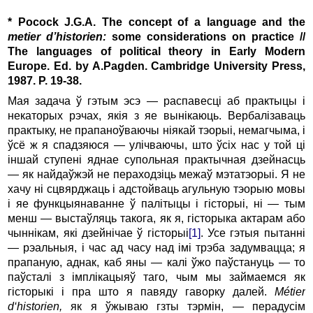
* Pocock J.G.A. The concept of a language and the
metier d’historien:
some considerations on practice //
The languages of political theory in Ear­ly Modern
Europe. Ed. by A.Pagden. Cambridge University Press,
1987. P. 19-38.
Мая задача ў гэтым эсэ — распавесці аб практыцы i
некаторых рэчах, якія з яе вынікаюць. Вербалізаваць
практыку, не прапаноўваючы ніякай тэорыі, немагчыма, і
ўсё ж я спадзяюся — улічваючы, што ўсіх нас у той ці
іншай ступенi яднае супольная практычная дзейнасць
— як найдаўжэй не пераходзіць межаў мэтатэорыі. Я не
хачу ні сцвярджаць i адстойваць агульную тэорыю мовы
i яе функцыянаванне ў палітыцы і гісторыі, ні — тым
менш — выстаўляць такога, як я, гісторыка актарам або
чыннікам, які дзейнічае ў гісторыі
[1]
. Усе гэтыя пытанні
— рэальныя, i час ад часу над імі трэба задумвацца; я
прапаную, аднак, каб яны — калі ўжо паўстануць — то
паўсталі з імплікацыяў таго, чым мы займаемся як
гісторыкі i пра што я павяду гаворку далей.
M
é
tier
d
‘
historien
,
як я ўжываю гзты тэрмін, — перадусім