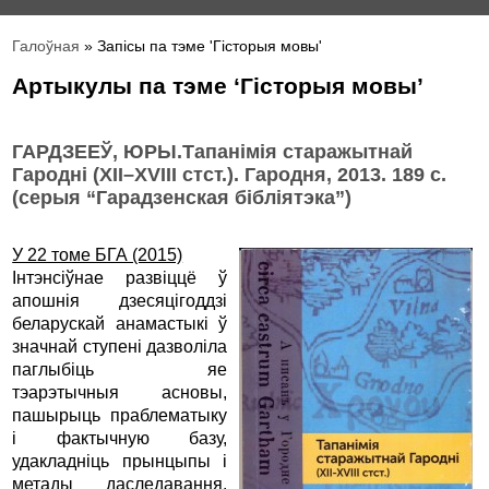
Галоўная
» Запісы па тэме 'Гісторыя мовы'
Артыкулы па тэме ‘Гісторыя мовы’
ГАРДЗЕЕЎ, ЮРЫ.Тапанімія старажытнай
Гародні (ХІІ–ХVІІІ стст.). Гародня, 2013. 189 с.
(серыя “Гарадзенская бібліятэка”)
У 22 томе БГА (2015)
Інтэнсіўнае развіццё ў
апошнія дзесяцігоддзі
беларускай анамастыкі ў
значнай ступені дазволіла
паглыбіць яе
тэарэтычныя асновы,
пашырыць праблематыку
і фактычную базу,
удакладніць прынцыпы і
метады даследавання.