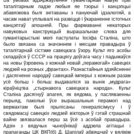
Ва ўмовах адзяржаўлення гуманітарнай навукі пры
таталітарным ладзе любыя яе тэорыі і канцэпцыі
абавязкова былі знітаваны з пануючай ідэалогіяй, а
часам нават уплывалі на развіццё і ўкараненне істотных
канцэптаў апошняй. Пры фармаванні некаторых
навуковых канструкцый вырашальнае слова для
гуманітарыстыкі мелі пастулаты Іосіфа Сталіна, што
было звязана са значэннем і месцам правадыра ў
таталітарнай сістэме савецкага ўзору. Культ яго асобы
складаўся ў СССР на працягу доўгага часу і падымаўся
на новы ўзровень з кожнай новай „перамогай» савецкіх
людзей на розных „франтах». Разнастайныя здзяйсненні
і дасягненні народаў савецкай імперыі з кожным разам
усё больш і больш выдаваліся за вынік „мудрага»
кіраўніцтва „стырнавога савецкага народа». Культ
Сталіна дасягнуў апагея, як вядома, у пасляваенны
перыяд, паколькі ўсе вырашальныя перамогі над
вермахтам былі прыпісаны генералісімусу і ў
свядомасці савецкіх людзей вікторыя ў гэтай страшнай
вайне звязвалася перш за ўсё з асобай правадыра.
Адзін з вядучых чыноўнікаў аддзела агітацыі і
прапаганды ЦК ВКП(б) Д. Шапілаў абвяшчаў у вялікім