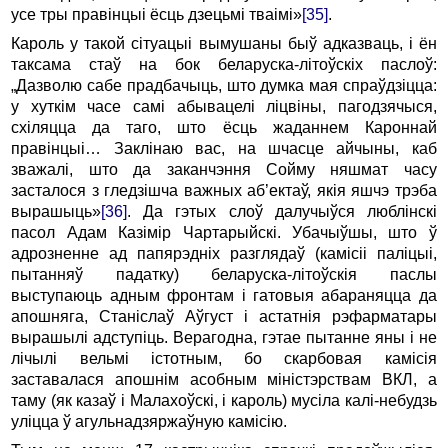
усе тры правінцыі ёсць дзецьмі тваімі»
[35]
.
Кароль у такой сітуацыі вымушаны быў адказваць, і ён
таксама стаў на бок беларуска-літоўскіх паслоў:
„Дазволю сабе прадбачыць, што думка мая спраўдзіцца:
у хуткім часе самі абывацелі ліцвіны, пагодзячыся,
схіляцца да таго, што ёсць жаданнем Кароннай
правінцыі… Заклінаю вас, на шчасце айчыны, каб
зважалі, што да заканчэння Сойму няшмат часу
засталося з гледзішча важных аб’ектаў, якія яшчэ трэба
вырашыць»
[36]
. Да гэтых слоў далучыўся люблінскі
пасол Адам Казімір Чартарыйскі. Убачыўшы, што ў
адрозненне ад папярэдніх разглядаў (камісіі паліцыі,
пытанняў падатку) беларуска-літоўскія паслы
выступаюць адным фронтам і гатовыя абараняцца да
апошняга, Станіслаў Аўгуст і астатнія рэфарматары
вырашылі адступіць. Верагодна, гэтае пытанне яны і не
лічылі вельмі істотным, бо скарбовая камісія
заставалася апошнім асобным міністэрствам ВКЛ, а
таму (як казаў і Малахоўскі, і кароль) мусіла калі-небудзь
уліцца ў агульнадзяржаўную камісію.