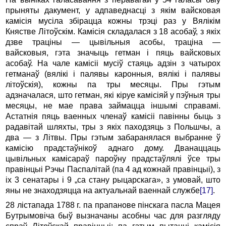
прыняты дакумент, у адпаведнасці з якім вайсковая
камісія мусіла збірацца кожны трэці раз у Вялікім
Княстве Літоўскім. Камісія складалася з 18 асобаў, з якіх
дзве траціны — цывільныя асобы, траціна —
вайсковыя, гэта значыць гетман і пяць вайсковых
асобаў. На чале камісіі мусіў стаяць адзін з чатырох
гетманаў (вялікі і палявы каронныя, вялікі і палявы
літоўскія), кожны па тры месяцы. Пры гэтым
адзначалася, што гетман, які кіруе камісіяй у пэўныя тры
месяцы, не мае права займацца іншымі справамі.
Астатнія пяць ваенных членаў камісіі павінны быць з
радавітай шляхты, тры з якіх паходзяць з Польшчы, а
два — з Літвы. Пры гэтым забаранялася выбранне ў
камісію прадстаўнікоў аднаго дому. Дванаццаць
цывільных камісараў пароўну прадстаўлялі ўсе тры
правінцыі Рэчы Паспалітай (па 4 ад кожнай правінцыі), з
іх 3 сенатары і 9 „са стану рыцарскага», з умовай, што
яны не знаходзяцца на актуальнай ваеннай службе
[17]
.
28 лістапада 1788 г. па прапанове пінскага пасла Мацея
Бутрымовіча быў вызначаны асобны час для разгляду