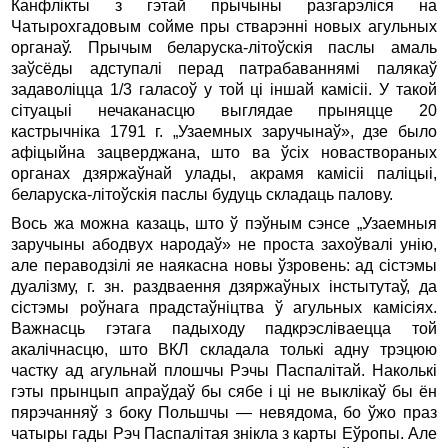
Канфлікты з гэтай прычыны разгарэліся на
Чатырохгадовым сойме пры стварэнні новых агульных
органаў. Прычым беларуска-літоўскія паслы амаль
заўсёды адступалі перад патрабаваннямі палякаў
задаволіцца 1/3 галасоў у той ці іншай камісіі. У такой
сітуацыі нечаканасцю выглядае прыняцце 20
кастрычніка 1791 г. „Узаемных заручынаў», дзе было
афіцыйна зацверджана, што ва ўсіх новаствораных
органах дзяржаўнай улады, акрамя камісіі паліцыі,
беларуска-літоўскія паслы будуць складаць палову.
Вось жа можна казаць, што ў пэўным сэнсе „Узаемныя
заручыны абодвух народаў» не проста захоўвалі унію,
але пераводзілі яе наякасна новы ўзровень: ад сістэмы
дуалізму, г. зн. раздваення дзяржаўных інстытутаў, да
сістэмы роўнага прадстаўніцтва ў агульных камісіях.
Важнасць гэтага падыходу падкрэсліваецца той
акалічнасцю, што ВКЛ складала толькі адну трэцюю
частку ад агульнай плошчы Рэчы Паспалітай. Наколькі
гэты прынцып апраўдаў бы сябе і ці не выклікаў бы ён
пярэчанняў з боку Польшчы — невядома, бо ўжо праз
чатыры гады Рэч Паспалітая знікла з карты Еўропы. Але