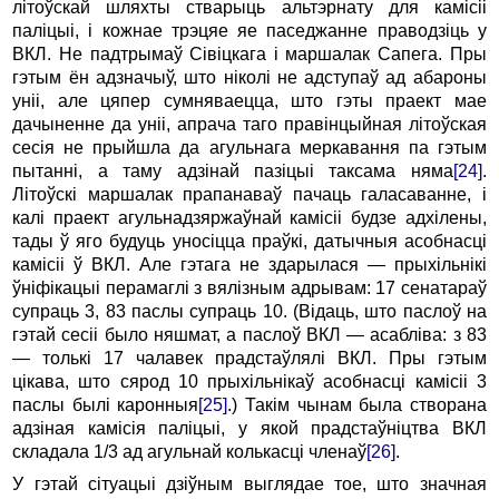
літоўскай шляхты стварыць альтэрнату для камісіі
паліцыі, і кожнае трэцяе яе паседжанне праводзіць у
ВКЛ. Не падтрымаў Сівіцкага і маршалак Сапега. Пры
гэтым ён адзначыў, што ніколі не адступаў ад абароны
уніі, але цяпер сумняваецца, што гэты праект мае
дачыненне да уніі, апрача таго правінцыйная літоўская
сесія не прыйшла да агульнага меркавання па гэтым
пытанні, а таму адзінай пазіцыі таксама няма
[24]
.
Літоўскі маршалак прапанаваў пачаць галасаванне, і
калі праект агульнадзяржаўнай камісіі будзе адхілены,
тады ў яго будуць уносіцца праўкі, датычныя асобнасці
камісіі ў ВКЛ. Але гэтага не здарылася — прыхільнікі
ўніфікацыі перамаглі з вялізным адрывам: 17 сенатараў
супраць 3, 83 паслы супраць 10. (Відаць, што паслоў на
гэтай сесіі было няшмат, а паслоў ВКЛ — асабліва: з 83
— толькі 17 чалавек прадстаўлялі ВКЛ. Пры гэтым
цікава, што сярод 10 прыхільнікаў асобнасці камісіі 3
паслы былі каронныя
[25]
.) Такім чынам была створана
адзіная камісія паліцыі, у якой прадстаўніцтва ВКЛ
складала 1/3 ад агульнай колькасці членаў
[26]
.
У гэтай сітуацыі дзіўным выглядае тое, што значная