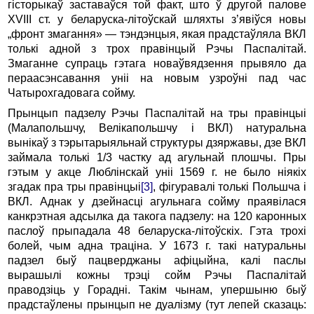
гісторыкаў заставаўся той факт, што ў другой палове
XVIII ст. у беларуска-літоўскай шляхты з’явіўся новы
„фронт змагання» — тэндэнцыя, якая прадстаўляла ВКЛ
толькі адной з трох правінцый Рэчы Паспалітай.
Змаганне супраць гэтага новаўвядзення прывяло да
пераасэнсавання уніі на новым узроўні пад час
Чатырохгадовага сойму.
Прынцып падзелу Рэчы Паспалітай на тры правінцыі
(Малапольшчу, Велікапольшчу і ВКЛ) натуральна
вынікаў з тэрытарыяльнай структуры дзяржавы, дзе ВКЛ
займала толькі 1/3 частку ад агульнай плошчы. Пры
гэтым у акце Люблінскай уніі 1569 г. не было ніякіх
згадак пра тры правінцыі
[3]
, фігуравалі толькі Польшча і
ВКЛ. Аднак у дзейнасці агульнага сойму праявілася
канкрэтная адсылка да такога падзелу: на 120 каронных
паслоў прыпадала 48 беларуска-літоўскіх. Гэта трохі
болей, чым адна траціна. У 1673 г. такі натуральны
падзел быў пацверджаны афіцыйна, калі паслы
вырашылі кожны трэці сойм Рэчы Паспалітай
праводзіць у Горадні. Такім чынам, упершыню быў
прадстаўлены прынцып не дуалізму (тут лепей сказаць: