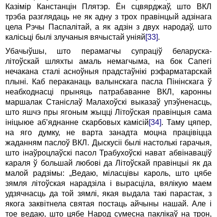
Казімір Канстанцін Плятэр. Ён сцвярджаў, што ВКЛ
трэба разглядаць не як адну з трох правінцый адзінага
цела Рэчы Паспалітай, а як адзін з двух народаў, што
калісьці былі злучаныя вячыстай уніяй
[33]
.
Убачыўшы, што перамагчы супраціў беларуска-
літоўскай шляхты амаль немагчыма, на бок Сапегі
нечакана сталі асноўныя прадстаўнікі рэфарматарскай
плыні. Каб пераканаць валынскага пасла Пінінскага ў
неабходнасці прыняць патрабаванне ВКЛ, каронны
маршалак Станіслаў Малахоўскі выказаў упэўненасць,
што яшчэ пры ягоным жыцці Літоўская правінцыя сама
ініцыюе аб’яднанне скарбовых камісій
[34]
. Таму цяпер,
на яго думку, не варта занадта моцна працівіцца
жаданням паслоў ВКЛ. Дыскусіі былі настолькі гарачыя,
што інаўроцлаўскі пасол Трабухоўскі нават абвінаваціў
караля ў большай любові да Літоўскай правінцыі як да
малой радзімы: „Ведаю, міласцівы кароль, што цябе
зямля літоўская нарадзіла і вырасціла, вялікую маем
удзячнасць да той зямлі, якая выдала такі парастак, з
якога заквітнела святая постаць айчыны нашай. Але і
тое ведаю, што цябе Народ сумесна паклікаў на трон,