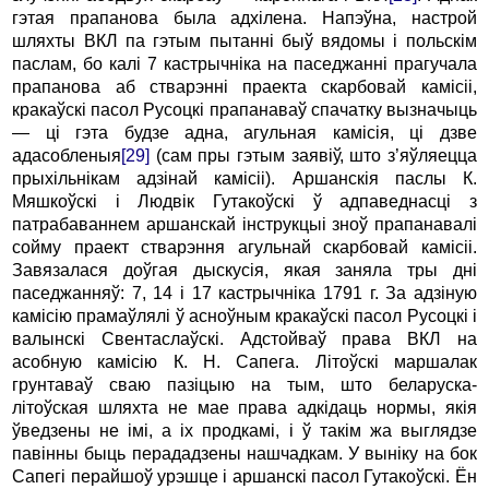
гэтая прапанова была адхілена. Напэўна, настрой
шляхты ВКЛ па гэтым пытанні быў вядомы і польскім
паслам, бо калі 7 кастрычніка на паседжанні прагучала
прапанова аб стварэнні праекта скарбовай камісіі,
кракаўскі пасол Русоцкі прапанаваў спачатку вызначыць
— ці гэта будзе адна, агульная камісія, ці дзве
адасобленыя
[29]
(сам пры гэтым заявіў, што з’яўляецца
прыхільнікам адзінай камісіі). Аршанскія паслы К.
Мяшкоўскі і Людвік Гутакоўскі ў адпаведнасці з
патрабаваннем аршанскай інструкцыі зноў прапанавалі
сойму праект стварэння агульнай скарбовай камісіі.
Завязалася доўгая дыскусія, якая заняла тры дні
паседжанняў: 7, 14 і 17 кастрычніка 1791 г. За адзіную
камісію прамаўлялі ў асноўным кракаўскі пасол Русоцкі і
валынскі Свентаслаўскі. Адстойваў права ВКЛ на
асобную камісію К. Н. Сапега. Літоўскі маршалак
грунтаваў сваю пазіцыю на тым, што беларуска-
літоўская шляхта не мае права адкідаць нормы, якія
ўведзены не імі, а іх продкамі, і ў такім жа выглядзе
павінны быць перададзены нашчадкам. У выніку на бок
Сапегі перайшоў урэшце і аршанскі пасол Гутакоўскі. Ён