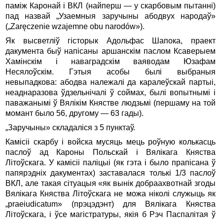
паміж Каронай і ВКЛ (найперш — у скарбовым пытанні)
пад назвай „Узаемныя заручыны абодвух народаў»
(„Zaręczenie wzajemne obu narodów»).
Як высветліў гісторык Адольфас Шапока, праект
дакумента быў напісаны аршанскім паслом Ксаверыем
Хамінскім і наваградскім ваяводам Юзафам
Несялоўскім. Гэтыя асобы былі выбраныя
невыпадкова: абодва належалі да каралеўскай партыі,
неаднаразова ўдзельнічалі ў соймах, былі вопытнымі і
паважанымі ў Вялікім Княстве людзьмі (першаму на той
момант было 56, другому — 63 гады).
„Заручыны» складаліся з 5 пунктаў.
Камісіі скарбу і войска мусяць мець роўную колькасць
паслоў ад Кароны Польскай і Вялікага Княства
Літоўскага. У камісіі паліцыі (як гэта і было прапісана ў
папярэдніх дакументах) заставалася толькі 1/3 паслоў
ВКЛ, але такая сітуацыя «як вынік добраахвотнай згоды
Вялікага Княства Літоўскага не можа ніколі служыць як
„praeiudicatum» (прэцэдэнт) для Вялікага Княства
Літоўскага, і ўсе магістратуры, якія б Рэч Паспалітая ў