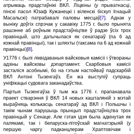
атрымаць прадстаўнікі ВКЛ. Ліцвіны (у прыватнасці,
пінскі пасол Юзаф Кужанецкі і віленскі біскуп Ігнацый
Масальскі) патрабавалі паловы месцаў
[7]
. Аднак у
выніку доўгіх спрэчак у сакавіку 1775 г. было прынята
рашэнне аб роўным прадстаўніцтве ў радзе ўсіх трох
правінцый, што датычылася як сенатараў (па 6 ад
кожнай правінцыі), так і шляхты (таксама па 6 ад кожнай
правінцыі)
[8]
.
У1776 г. былі ліквідаваныя вайсковыя камісіі і ўтвораны
адзіны вайсковы дэпартамент. Скарбовыя камісіі
засталіся асобнымі, бо на гэтым настойваў падскарбій
ВКЛ Антоні Тызенгаўз. Ён жа выступіў супраць
уніфікацыі судовага заканадаўства.
Партыя Тызенгаўза ў тым жа 1776 г. прапанавала
праект стварэння ў ВКЛ 14 новых кашталяній з мэтай
выраўняць колькасць сенатараў ад ВКЛ і Польшчы і
такім чынам парушыць прынцып прадстаўніцтва трох
правінцый у Сенаце. Але гэтая ідэя была адкінутая як
палякамі, так і беларуска-літоўскай магнатэрыяй (у
першую чаргу падканцлерам Храптовічам і