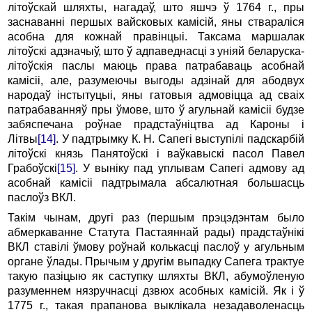
літоўскай шляхты, нагадаў, што яшчэ ў 1764 г., пры
заснаванні першых вайсковых камісій, яны ствараліся
асобна для кожнай правінцыі. Таксама маршалак
літоўскі адзначыў, што ў адпаведнасці з уніяй беларуска-
літоўскія паслы маюць права патрабаваць асобнай
камісіі, але, разумеючы выгоды адзінай для абодвух
народаў інстытуцыі, яны гатовыя адмовіцца ад сваіх
патрабаванняў пры ўмове, што ў агульнай камісіі будзе
забяспечана роўнае прадстаўніцтва ад Кароны і
Літвы
[14]
. У падтрымку К. Н. Сапегі выступілі падскарбій
літоўскі князь Панятоўскі і ваўкавыскі пасол Павел
Грабоўскі
[15]
. У выніку пад уплывам Сапегі адмову ад
асобнай камісіі падтрымала абсалютная большасць
паслоўз ВКЛ.
Такім чынам, другі раз (першым прэцэдэнтам было
абмеркаванне Статута Пастаяннай рады) прадстаўнікі
ВКЛ ставілі ўмову роўнай колькасці паслоў у агульным
органе ўлады. Прычым у другім выпадку Сапега трактуе
такую пазіцыю як саступку шляхты ВКЛ, абумоўленую
разуменнем нязручнасці дзвюх асобных камісій. Як і ў
1775 г., такая прапанова выклікала незадаволенасць