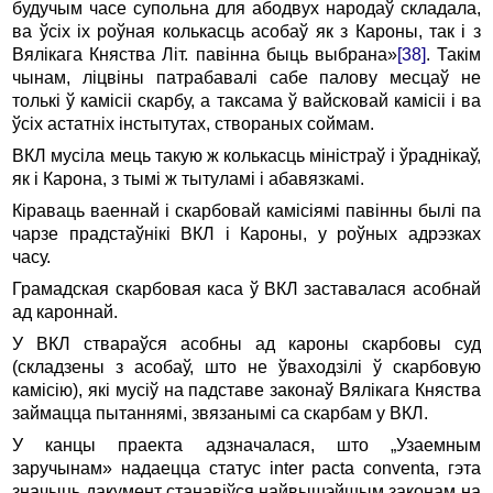
будучым часе супольна для абодвух народаў складала,
ва ўсіх іх роўная колькасць асобаў як з Кароны, так і з
Вялікага Княства Літ. павінна быць выбрана»
[38]
. Такім
чынам, ліцвіны патрабавалі сабе палову месцаў не
толькі ў камісіі скарбу, а таксама ў вайсковай камісіі і ва
ўсіх астатніх інстытутах, створаных соймам.
ВКЛ мусіла мець такую ж колькасць міністраў і ўраднікаў,
як і Карона, з тымі ж тытуламі і абавязкамі.
Кіраваць ваеннай і скарбовай камісіямі павінны былі па
чарзе прадстаўнікі ВКЛ і Кароны, у роўных адрэзках
часу.
Грамадская скарбовая каса ў ВКЛ заставалася асобнай
ад кароннай.
У ВКЛ ствараўся асобны ад кароны скарбовы суд
(складзены з асобаў, што не ўваходзілі ў скарбовую
камісію), які мусіў на падставе законаў Вялікага Княства
займацца пытаннямі, звязанымі са скарбам у ВКЛ.
У канцы праекта адзначалася, што „Узаемным
заручынам» надаецца статус inter pacta conventa, гэта
значыць дакумент станавіўся найвышэйшым законам на