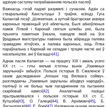
адзіную саступку патрабаванням польскіх паслоў.
Важнасць гэтай падзеі разумелі і сучаснікі. Адзін са
стваральнікаў Канстытуцыі 3 траўня, ксёндз Гуга
Калантай пісаў: „Шляхетная, а хутчэй братэрская ахвяра
каронных правінцый усё аблегчыла. Былі абноўленыя
паміж Літвой і Каронай святыя шлюбы уніі, была
прынята памятная ўхвала, паводле якой на ўсе
ўрадавыя магістратуры павінна была абірацца палова
грамадзян літоўскіх, а палова каронных, хоць Літва
параўнальна з Каронай не складае і трэцяе часткі ані ў
насельніцтве, ані ў багацці»
[41]
.
Аднак пасля Калантая — на працягу ХІХ і амаль усяго
XX ст. — гэты вельмі істотны вынік „Узаемных
заручынаў» забыўся. Польскі гісторык В. Смаленскі ў
сваім даследаванні „Апошні год Вялікага сойму»,
разглядаючы „Узаемныя заручыны абодвух народаў»,
палічыў іх не больш чым пагадненнем па пытаннях
скарбовай камісіі
[42]
. Аналагічнай пазіцыі
прытрымліваліся і польскія гісторыкі ХХ ст. С.
Кутшэба
[43]
, О. Галецкі
[44]
, В. Архімовіч
[45]
, Б.
Леснадорскі
[46]
, Е. Лоек
[47]
. Належным чынам значэнне