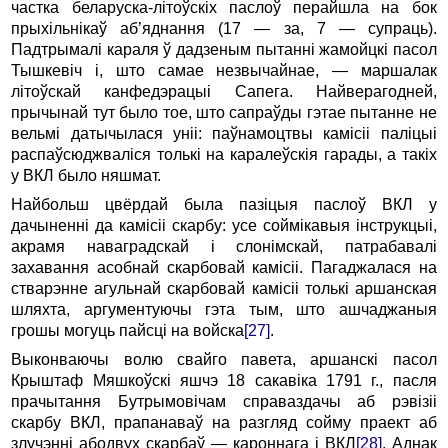
частка беларуска-літоўскіх паслоў перайшла на бок
прыхільнікаў аб’яднання (17 — за, 7 — супраць).
Падтрымалі караля ў дадзеным пытанні жамойцкі пасол
Тышкевіч і, што самае незвычайнае, — маршалак
літоўскай канфедэрацыі Сапега. Найверагодней,
прычынай тут было тое, што сапраўды гэтае пытанне не
вельмі датычылася уніі: паўнамоцтвы камісіі паліцыі
распаўсюджваліся толькі на каралеўскія гарады, а такіх
у ВКЛ было няшмат.
Найбольш цвёрдай была пазіцыя паслоў ВКЛ у
дачыненні да камісіі скарбу: усе соймікавыя інструкцыі,
акрамя наваградскай і слонімскай, патрабавалі
захавання асобнай скарбовай камісіі. Пагаджалася на
стварэнне агульнай скарбовай камісіі толькі аршанская
шляхта, аргументуючы гэта тым, што ашчаджаныя
грошы могуць пайсці на войска
[27]
.
Выконваючы волю свайго павета, аршанскі пасол
Крыштаф Мяшкоўскі яшчэ 18 сакавіка 1791 г., пасля
прачытання Бутрымовічам справаздачы аб рэвізіі
скарбу ВКЛ, прапанаваў на разгляд сойму праект аб
злучэнні абодвух скарбаў — кароннага і ВКЛ
[28]
. Аднак