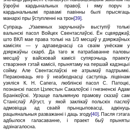
ўзроўні кардынальных правоў, і яму поруч з
кардынальнымі правамі павінны былі прысягаць
манархі пры ўступленні на трон
[39]
.
Супраць „Узаемных заручынаў» выступіў толькі
валынскі пасол Войцех Свентаслаўскі. Ён сцвярджаў,
што ВКЛ мае права толькі на 1/3 месцаў у дзяржаўных
камісіях — у адпаведнасці са сваім унёскам у
дзяржаўны скарб. Да таго ж патрабаванне паловы
месцаў у вайсковай камісіі супярэчыць праекту
стварэння гэтай камісіі, прынятаму на першай кадэнцыі
сойму. Але Свентаслаўскі не атрымаў падтрымкі.
Пераконваць яго ў неабходнасці саступіць ліцвінам
узяліся К. Н. Сапега, люблінскі пасол С. Патоцкі,
познанскі пасол Цэлестын Сакалоўскі і гнезненскі Адам
Бранікоўскі. Урэшце палымяную прамову сказаў сам
Станіслаў Аўгуст, у якой заклікаў польскіх паслоў
адмовіцца ад сваёй прынцыповасці, адкінуць
рацыянальныя разважанні і даць згоду
[40]
. Пасля гэтага
адбылося галасаванне, і праект быў прыняты
адзінагалосна.