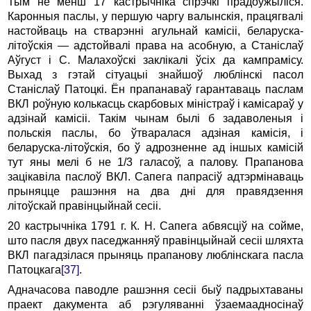
Тым не менш 17 кастрычніка спрэчкі прадоўжыліся.
Каронныя паслы, у першую чаргу валынскія, працягвалі
настойваць на стварэнні агульнай камісіі, беларуска-
літоўскія — адстойвалі права на асобную, а Станіслаў
Аўгуст і С. Малахоўскі заклікалі ўсіх да кампрамісу.
Выхад з гэтай сітуацыі знайшоў люблінскі пасол
Станіслаў Патоцкі. Ён прапанаваў гарантаваць паслам
ВКЛ роўную колькасць скарбовых міністраў і камісараў у
адзінай камісіі. Такім чынам былі б задаволеныя і
польскія паслы, бо ўтваралася адзіная камісія, і
беларуска-літоўскія, бо ў адрозненне ад іншых камісій
тут яны мелі б не 1/3 галасоў, а палову. Прапанова
зацікавіла паслоў ВКЛ. Сапега папрасіў адтэрмінаваць
прыняцце рашэння на два дні для правядзення
літоўскай правінцыйнай сесіі.
20 кастрычніка 1791 г. К. Н. Сапега абвясціў на сойме,
што пасля двух паседжанняў правінцыйнай сесіі шляхта
ВКЛ пагадзілася прыняць прапанову люблінскага пасла
Патоцкага
[37]
.
Адначасова паводле рашэння сесіі быў падрыхтаваны
праект дакумента аб рэгуляванні ўзаемаадносінаў