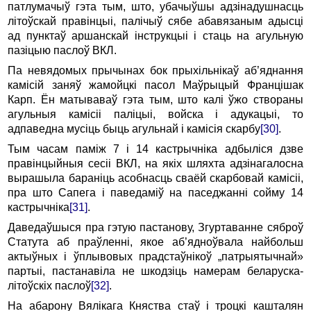
патлумачыў гэта тым, што, убачыўшы адзінадушнасць
літоўскай правінцыі, палічыў сябе абавязаным адысці
ад пунктаў аршанскай інструкцыі і стаць на агульную
пазіцыю паслоў ВКЛ.
Па невядомых прычынах бок прыхільнікаў аб’яднання
камісій заняў жамойцкі пасол Маўрыцый Францішак
Карп. Ён матываваў гэта тым, што калі ўжо створаны
агульныя камісіі паліцыі, войска і адукацыі, то
адпаведна мусіць быць агульнай і камісія скарбу
[30]
.
Тым часам паміж 7 і 14 кастрычніка адбыліся дзве
правінцыйныя сесіі ВКЛ, на якіх шляхта адзінагалосна
вырашыла бараніць асобнасць сваёй скарбовай камісіі,
пра што Сапега і паведаміў на паседжанні сойму 14
кастрычніка
[31]
.
Даведаўшыся пра гэтую пастанову, Згуртаванне сяброў
Статута аб праўленні, якое аб’ядноўвала найбольш
актыўных і ўплывовых прадстаўнікоў „патрыятычнай»
партыі, пастанавіла не шкодзіць намерам беларуска-
літоўскіх паслоў
[32]
.
На абарону Вялікага Княства стаў і троцкі кашталян