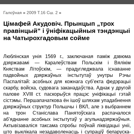
Галоўная
»
2009 Т.16 Сш. 2
»
Цімафей Акудовіч. Прынцып „трох
правінцый” і ўніфікацыйныя тэндэнцыі
на Чатырохгадовым сойме
Люблінская унія 1569 г., заключаная паміж дзвюма
дзяржавамі — Каралеўствам Польскім і Вялікім
Княствам Літоўскім, — прадугледжвала існаванне
падвойных дзяржаўных інстытутаў унутры Рэчы
Паспалітай: асобных для кожнага суб’екта федэрацыі
скарбу, войска, судовага заканадаўства. Аднак у другой
палове XVIII ст. паскорыўся працэс уніфікацыі гэтай
сістэмы. Першапачаткова ён ішоў шляхам упадабнення
дзяржаўных структур Польшчы і ВКЛ, але з выбраннем
на трон Станіслава Панятоўскага распачалося
аб’яднанне асобных інстытутаў у агульнадзяржаўныя.
Актывізаваліся таксама спробы поўнай ліквідацыі уніі,
што выклікала незадаволенасць і супраціў беларуска-