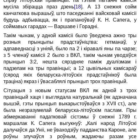
спраў Літоўскай правінцыі: па гэтым пытанні камісія
мусіла збірацца праз дзень
[18]
. А 13 снежня сойм
канчаткова вырашыў, што паседжанні вайсковай камісіі
будуць адбывацца, як і прапаноўваў К. Н. Сапега, у
соймавых гарадах — Варшаве і Горадні.
Такім чынам, у адной камісіі было ўведзена ажно тры
розныя прынцыпы прадстаўніцтва: гетманаў, у
адпаведнасці з уніяй, было па 2 і кіравалі яны па чарзе;
з 5 членаў камісіі 2 было з ВКЛ, такім чынам уводзіўся
прынцып 3:2, нешта сярэдняе паміж дуалізмам і
падзелам на тры правінцыі; а 12 цывільных камісараў
(сярод якіх беларуска-літоўскіх прадстаўнікоў была
траціна) якраз і ўвасаблялі прынцып трох правінцый.
Сітуацыя з новым статусам ВКЛ як адной з трох
правінцый хаця і выглядала натуральнай (як адзначана
вышэй, гэты прынцып выкарыстоўваўся з XVII ст.), але
была незразумелай беларуска-літоўскім паслам. Пры
абмеркаванні падатковай сістэмы ў снежні 1789 г.
маршалак К. Сапега выгукнуў: „Калі народ Літоўскі
далучаўся да Уніі, не ўваходзіўу падданства Кароне, але
роўны злучаўся з роўным, жадаючы разам усе