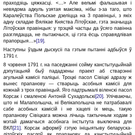
праходзіць цяжкасці. <…> Але вельмі фальшывая і
невядома адкуль узятая максіма, нібы з-за таго, што
Каралеўства Польскае дзеліцца на 3 правінцыі, з якіх
адну складае Вялікае Княства Літоўскае, гэта значыцца
Літоўская правінцыя: у трэцяй частцы да ўсяго павінна
разглядацца, не пытаючыся, ці гэта ёсць справядлівая
прапорцыя…»
[19]
.
Наступны ўздым дыскусіі па гэтым пытанні адбыўся ў
1791 г.
8 чэрвеня 1791 г. на паседжанні сойму канстытуцыйнай
дэпутацыяй быў пададзены праект аб стварэнні
агульнай камісіі паліцыі. Троцкі пасол Сівіцкі адразу ж
вынес прапанову — стварыць асобныя камісіі для
кожнай з трох правінцый. Яго падтрымалі віленскі пасол
Корсак і смаленскі Антоній Сухадольскі
[20]
. Улічваючы,
што ні Малапольшча, ні Велікапольшча не патрабавалі
сабе асобных камісій і не хацелі іх мець, такую
прапанову Сівіцкага можна лічыць тактычным ходам з
мэтай дамагчыся асобнага інстытута выключна для
ВКЛ
[21]
. Корсак аформіў гэтую ініцыятыву беларуска-
літоўскіх паслоў як прапанову да канстытуцыйнай