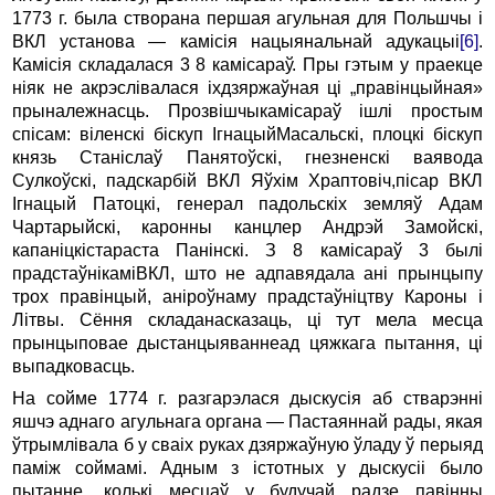
1773 г. была створана першая агульная для Польшчы і
ВКЛ установа — камісія нацыянальнай адукацыі
[6]
.
Камісія складалася 3 8 камісараў. Пры гэтым у праекце
ніяк не акрэслівалася іхдзяржаўная ці „правінцыйная»
прыналежнасць. Прозвішчыкамісараў ішлі простым
спісам: віленскі біскуп ІгнацыйМасальскі, плоцкі біскуп
князь Станіслаў Панятоўскі, гнезненскі ваявода
Сулкоўскі, падскарбій ВКЛ Яўхім Храптовіч,пісар ВКЛ
Ігнацый Патоцкі, генерал падольскіх земляў Адам
Чартарыйскі, каронны канцлер Андрэй Замойскі,
капаніцкістараста Панінскі. З 8 камісараў 3 былі
прадстаўнікаміВКЛ, што не адпавядала ані прынцыпу
трох правінцый, аніроўнаму прадстаўніцтву Кароны і
Літвы. Сёння складанасказаць, ці тут мела месца
прынцыповае дыстанцыяваннеад цяжкага пытання, ці
выпадковасць.
На сойме 1774 г. разгарэлася дыскусія аб стварэнні
яшчэ аднаго агульнага органа — Пастаяннай рады, якая
ўтрымлівала б у сваіх руках дзяржаўную ўладу ў перыяд
паміж соймамі. Адным з істотных у дыскусіі было
пытанне, колькі месцаў у будучай радзе павінны