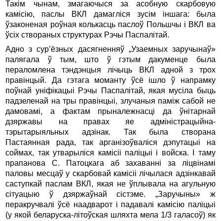
Такім чынам, змагаючыся за асобную скарбовую
камісію, паслы ВКЛ дамагліся зусім іншага: была
ўзаконеная роўная колькасць паслоў Польшчы і ВКЛ ва
ўсіх створаных структурах Рэчы Паспалітай.
Адно з сур’ёзных дасягненняў „Узаемных заручынаў»
палягала ў тым, што ў гэтым дакуменце была
пераломлена тэндэнцыя лічыць ВКЛ адной з трох
правінцый. Да гэтага моманту ўсё ішло ў напрамку
поўнай уніфікацыі Рэчы Паспалітай, якая мусіла быць
падзеленай на тры правінцыі, злучаныя паміж сабой не
дамовамі, а фактам прыналежнасці да ўнітарнай
дзяржавы на правах яе адміністрацыйна-
тэрытарыяльных адзінак. Так была створана
Пастаянная рада, так арганізоўваліся дэпутацыі на
соймах, так утварыліся камісіі паліцыі і войска. І таму
прапанова С. Патоцкага аб захаванні за ліцвінамі
паловы месцаў у скарбовай камісіі лічылася адзінкавай
саступкай паслам ВКЛ, якая не ўплывала на агульную
сітуацыю ў дзяржаўнай сістэме. „Заручыны» ж
перакручвалі ўсё наадварот і падавалі камісію паліцыі
(у якой беларуска-літоўская шляхта мела 1/3 галасоў) як