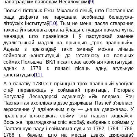
наваградскім ваяводам Несялоўскім)
[9]
.
Польскі гісторык Ежы Міхальскі лічыў, што Пастаянная
рада дэфакта не парушала асобнасці беларуска-
літоўскіх інстытутаў
[10]
. Тым не менш пасля стварэння
такога ўплывовага органа ўлады сітуацыя пачала хутка
мяняцца, што праявілася і ў паступовай замене
дуалістычнай мадэлі на прынцып „трох правінцый».
Адным з прыкладаў такіх зменаў можна лічыць
соймавыя канстытуцыі: да гэтагачасу на вальных
соймах Польшча і ВКЛ пісалі свае асобныя канстытуцыі,
аднак з 1778 г. пачалі пісаць адну, агульную
канстытуцыю
[11]
.
А з пачатку 1780-х г. прынцып трох правінцый увогуле
стаў пераважаць у соймавай практыцы. Гісторык
Багуслаў Леснадорскі адзначаў: «Як вядома, Рэч
Паспалітая ахоплівала дзве дзяржавы. Пазней з’явілася
акрэсленне ў адзіночным ліку — „наша дзяржава». У
практыцы шляхецкага сойму гэты падзел заціраўся.
Вось жа, праглядаючы спіс асобаў, выбраных соймам у
Пастаянную раду і соймавыя суды за 1782, 1784, 1786,
1788 г., бачым, што на месцы дзвюх дзяржаваў