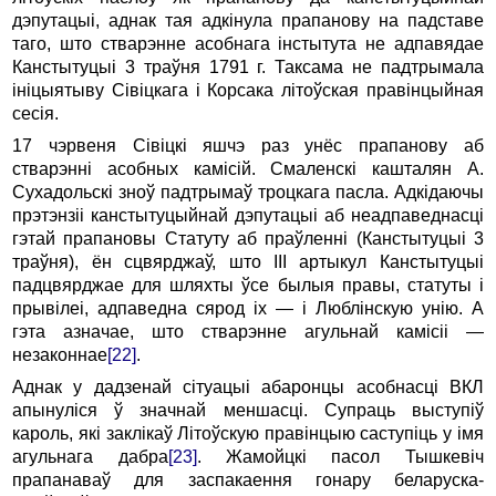
дэпутацыі, аднак тая адкінула прапанову на падставе
таго, што стварэнне асобнага інстытута не адпавядае
Канстытуцыі 3 траўня 1791 г. Таксама не падтрымала
ініцыятыву Сівіцкага і Корсака літоўская правінцыйная
сесія.
17 чэрвеня Сівіцкі яшчэ раз унёс прапанову аб
стварэнні асобных камісій. Смаленскі кашталян А.
Сухадольскі зноў падтрымаў троцкага пасла. Адкідаючы
прэтэнзіі канстытуцыйнай дэпутацыі аб неадпаведнасці
гэтай прапановы Статуту аб праўленні (Канстытуцыі 3
траўня), ён сцвярджаў, што ІІІ артыкул Канстытуцыі
падцвярджае для шляхты ўсе былыя правы, статуты і
прывілеі, адпаведна сярод іх — і Люблінскую унію. А
гэта азначае, што стварэнне агульнай камісіі —
незаконнае
[22]
.
Аднак у дадзенай сітуацыі абаронцы асобнасці ВКЛ
апынуліся ў значнай меншасці. Супраць выступіў
кароль, які заклікаў Літоўскую правінцыю саступіць у імя
агульнага дабра
[23]
. Жамойцкі пасол Тышкевіч
прапанаваў для заспакаення гонару беларуска-