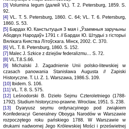
[3]
Volumina legum (далей VL). T. 2. Petersburg, 1859. S.
92.
[4]
VL. T. 5. Petersburg, 1860. С. 64; VL. T. 6. Petersburg,
1860. S. 53.
[5]
Бардах Ю. Канстытуцыя 3 мая і „Ўзаемныя заручыны
Абодвух Народаў» 1791 г. // Бардах Ю. Штудыі з гісторыі
Вялікага Княства Літоўскага. Мінск, 2002. С. 370.
[6]
VL. T. 8. Petersburg, 1860. S. 152.
[7]
Malec J. Szkice z dziejów federalizmu… S. 72.
[8]
VL.T.8.S.66.
[9]
Michalski J. Zagadnienie Unii polsko-litewskiej w
czasach panowania Stanisława Augusta // Zapiski
Historyczne. T. LI. Z. 1. Warszawa, 1986.S. 109.
[10]
Ibidem. S. 106.
[11]
VL. T. 8. S. 575.
[12]
Leśnodorski B. Dzieło Sejmu Czteroletniego (1788-
1792). Studium historyczno-prawne. Wrocław, 1951. S. 238.
[13]
Dyaryusz seymu ordynacyinego pod zwiąkiem
Konfederacyi Generalney Oboyga Narodów w Warszawie
rozpoczętego roku pańskiego 1788. W Warszawie w
drukarni nadwornej Jego Królewskiej Mości i prześwietnej