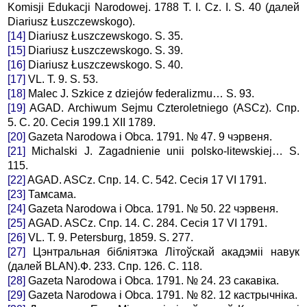
Komisji Edukacji Narodowej. 1788 Т. I. Сz. I. S. 40 (далей
Diariusz Łuszczewskogo).
[14]
Diariusz Łuszczewskogo. S. 35.
[15]
Diariusz Łuszczewskogo. S. 39.
[16]
Diariusz Łuszczewskogo. S. 40.
[17]
VL. T. 9. S. 53.
[18]
Malec J. Szkice z dziejów federalizmu… S. 93.
[19]
AGAD. Archiwum Sejmu Czteroletniego (ASCz). Cпр.
5. С. 20. Сесія 199.1 XII 1789.
[20]
Gazeta Narodowa i Obca. 1791. № 47. 9 чэрвеня.
[21]
Michalski J. Zagadnienie unii polsko-litewskiej… S.
115.
[22]
AGAD. ASCz. Спр. 14. С. 542. Сесія 17 VI 1791.
[23]
Тамсама.
[24]
Gazeta Narodowa і Obca. 1791. № 50. 22 чэрвеня.
[25]
AGAD. ASCz. Спр. 14. С. 284. Сесія 17 VI 1791.
[26]
VL. Т. 9. Petersburg, 1859. S. 277.
[27]
Цэнтральная бібліятэка Літоўскай акадэміі навук
(далей BLAN).Ф. 233. Спр. 126. С. 118.
[28]
Gazeta Narodowa і Obca. 1791. № 24. 23 сакавіка.
[29]
Gazeta Narodowa і Obca. 1791. № 82. 12 кастрычніка.