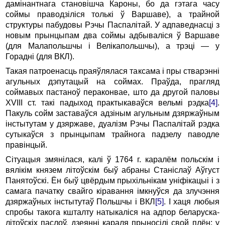
дамінантнага становішча Кароны, бо да гэтага часу
соймы праводзіліся толькі ў Варшаве), а трайной
структуры пабудовы Рэчы Паспалітай. У адпаведнасці з
новым прынцыпам два соймы адбываліся ў Варшаве
(для Малапольшчы і Велікапольшчы), а трэці — у
Горадні (для ВКЛ).
Такая патроенасць праяўлялася таксама і пры стварэнні
агульных дэпутацый на соймах. Праўда, прагляд
соймавых пастаноў пераконвае, што да другой паловы
XVIII ст. такі падыход практыкаваўся вельмі рэдка
[4]
.
Пакуль сойм заставаўся адзіным агульным дзяржаўным
інстытутам у дзяржаве, дуалізм Рэчы Паспалітай рэдка
сутыкаўся з прынцыпам трайнога падзелу паводле
правінцый.
Сітуацыя змянілася, калі ў 1764 г. каралём польскім і
вялікім князем літоўскім быў абраны Станіслаў Аўгуст
Панятоўскі. Ён быў цвёрдым прыхільнікам уніфікацыі і з
самага пачатку свайго кіравання імкнуўся да злучэння
дзяржаўных інстытутаў Польшчы і ВКЛ
[5]
. І хаця любыя
спробы такога кшталту натыкаліся на адпор беларуска-
літоўскіх паслоў, дзеянні караля прыносілі свой плён: у