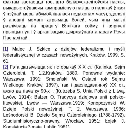
фактам застаецца тое, што беларуска-літоўскія паслы,
выкарыстоўваючы кампрамісную пазіцыю палякаў (якая
ў пэўнай меры абумоўлівалася недахопам часу), здолелі
ў апошні момант атрымаць болей, чым яны маглі
разлічваць на працягу Вялікага сойму, і вярнулі
прынцып уніі ў арганізацыю дзяржаўнага апарату Рэчы
Паспалітай.
[1]
Malec J. Szkice z dziеjów federalizmu i myśli
federalistycznej w czasach nowożytnych. Kraków, 1999. S.
61.
[2]
Гэта датычыцца як гісторыкаў ХІХ ст. (Kalinka. Sejm
Czteroletni. T. 1,2.Kraków, 1880. Ponowne wydanie:
Warszawa, 1991; Smoleński W. Ostatni rok Sejmu
Wielkiego. Kraków, 1897), так і даследаванняў ХХ ст.,
ажно да пачатку 90-х г. (Kutrzeba S. Unia Polski z Litwą.
Lwów, 1914); Balzer O. Tradycya dziejowa unii polsko-
litewskiej. Lwów — Warszawa,1919; Konopczyński W.
Dzieje Polski nowożytnej. T. 2. Warszawa, 1936;
Leśnodorski B. Dzieło Sejmu Czteroletniego (1788-1792).
Studiumhistoryczno-prawny. Wrocław, 1951; Łojek J.
Konstytucja 3 maja. Lublin,1981).