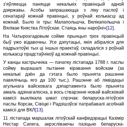
з’яўляецца паняцце некалькіх правінцый адной
дзяржавы. Асобы запрашаюцца з ліку паслоў і
сенатараў кожнай правінцыі, у роўнай колькасці ад
кожнай. Было іх тры: Малапольшча, Велікапольшча і
Вялікае Княства Літоўскае. Стаяць яны нароўні»
[12]
.
На Чатырохгадовым сойме прынцып трох правінцый
быў ужо відавочны. Усе дэпутацыі, якія абіраліся для
падрыхтоўкі тых ці іншых праектаў, складаліся з роўнай
колькасці прадстаўнікоў ад кожнай правінцыі.
У канцы кастрычніка — пачатку лістапада 1788 г. паслы
сойму вырашалі пытанне кіравання войскам (за
некалькі дзён да гэтага было прынята рашэнне
павялічыць яго да 100 тыс.). Рашэнне аб ліквідацыі
агульнага вайсковага дэпартамента было прынята
амаль адзінагалосна, а вось стварэнне новай вайсковай
камісіі выклікала шмат спрэчак: беларуска-літоўскія
паслы Корсак, Сівіцкі і Радзішэўскі патрабавалі асобнай
камісіі для ВКЛ
[13]
.
11 лістапада маршалак літоўскай канфедэрацыі Казімір
Нестар Сапега, акрэсліваючы пазіцыю беларуска-