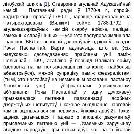
літоўскай шляхты
[1]
.
Стварэнне агульнай Адукацыйнай
камісіі і Пастаяннай рады ў 1770-я г., спробы
кадыфікацыі права ў 1780 г. і, нарэшце, фармаванне на
Чатырохгадовым (Вялікім) сойме 1788-1792 г.
агульнадзяржаўных камісій скарбу, войска, паліцыі,
замежных спраў і іншых — усё гэта паступова змяншала
значэнне ВКЛ як асобнай дзяржаўнай адзінкі ў складзе
Рэчы Паспалітай. Варта адзначыць, што ва ўсіх
навуковых даследаваннях праблемы уніі паміж
Польшчай і ВКЛ, асабліва ў перыяд Вялікага сойму
(менавіта на ім польска-ліцвінскі канфлікт найбольш
абвастрыўся), мяжой супраціву паміж федэралістамі
(тымі, хто настойваў на нязменным захаванні пастаноў
Люблінскай уніі) і ўніфікатарамі (прыхільнікамі
аб’яднання Рэчы Паспалітай у адну дзяржаву)
прызнавалася пытанне падвоенасці асобных
дзяржаўных інстытутаў, і кожнае аб’яднанне чарговай
камісіі ацэньвалася як перамога ўніфікатараў
[2]
. Такая
ацэнка датычылася і аднаго з апошніх дакументаў,
прысвечаных пытанню уніі — „Узаемных заручынаў
абодвух народаў». Пры гэтым доўгі час па-за ўвагай