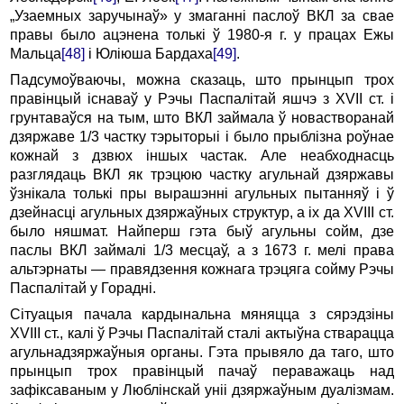
„Узаемных заручынаў» у змаганні паслоў ВКЛ за свае
правы было ацэнена толькі ў 1980-я г. у працах Ежы
Мальца
[48]
і Юліюша Бардаха
[49]
.
Падсумоўваючы, можна сказаць, што прынцып трох
правінцый існаваў у Рэчы Паспалітай яшчэ з XVII ст. і
грунтаваўся на тым, што ВКЛ займала ў новастворанай
дзяржаве 1/3 частку тэрыторыі і было прыблізна роўнае
кожнай з дзвюх іншых частак. Але неабходнасць
разглядаць ВКЛ як трэцюю частку агульнай дзяржавы
ўзнікала толькі пры вырашэнні агульных пытанняў і ў
дзейнасці агульных дзяржаўных структур, а іх да XVIII ст.
было няшмат. Найперш гэта быў агульны сойм, дзе
паслы ВКЛ займалі 1/3 месцаў, а з 1673 г. мелі права
альтэрнаты — правядзення кожнага трэцяга сойму Рэчы
Паспалітай у Горадні.
Сітуацыя пачала кардынальна мяняцца з сярэдзіны
XVIII ст., калі ў Рэчы Паспалітай сталі актыўна стварацца
агульнадзяржаўныя органы. Гэта прывяло да таго, што
прынцып трох правінцый пачаў пераважаць над
зафіксаваным у Люблінскай уніі дзяржаўным дуалізмам.