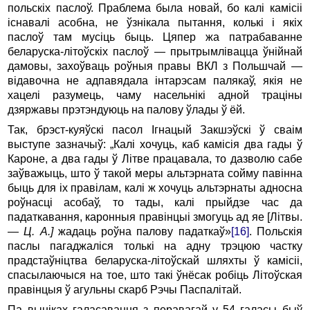
польскіх паслоў. Праблема была новай, бо калі камісіі
існавалі асобна, не ўзнікала пытання, колькі і якіх
паслоў там мусіць быць. Цяпер жа патрабаванне
беларуска-літоўскіх паслоў — прытрымлівацца ўнійнай
дамовы, захоўваць роўныя правы ВКЛ з Польшчай —
відавочна не адпавядала інтарэсам палякаў, якія не
хацелі разумець, чаму насельнікі адной траціны
дзяржавы прэтэндуюць на палову ўлады ў ёй.
Так, брэст-куяўскі пасол Ігнацый Закшэўскі ў сваім
выступе зазначыў: „Калі хочуць, каб камісія два гады ў
Кароне, а два гады ў Літве працавала, то дазволю сабе
заўважыць, што ў такой меры альтэрната сойму павінна
быць для ix правілам, калі ж хочуць альтэрнаты адносна
роўнасці асобаў, то тады, калі прыйдзе час да
падаткавання, каронныя правінцыі змогуць ад яе [Літвы.
—
Ц. А.]
жадаць роўна палову падаткаў»
[16]
. Польскія
паслы пагаджаліся толькі на адну трэцюю частку
прадстаўніцтва беларуска-літоўскай шляхты ў камісіі,
спасылаючыся на тое, што такі ўнёсак робіць Літоўская
правінцыя ў агульны скарб Рэчы Паспалітай.
Па выніках галасавання з перавагай у 54 галасы быў