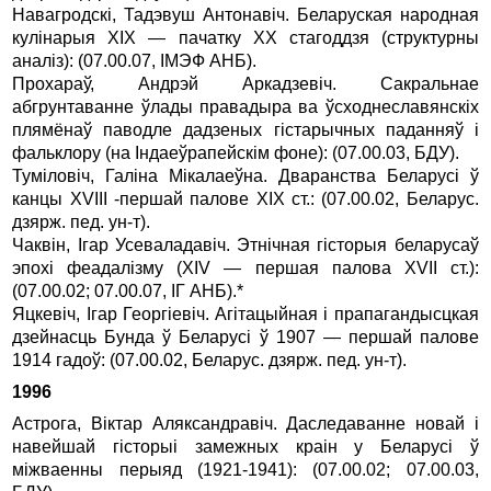
Навагродскi, Тадэвуш Антонавiч. Беларуская народная
кулiнарыя XIX — пачатку ХХ стагоддзя (cтруктурны
аналiз): (07.00.07, IМЭФ АНБ).
Прохараў, Андрэй Аркадзевiч. Сакральнае
абгрунтаванне ўлады правадыра ва ўсходнеславянскiх
плямёнаў паводле дадзеных гiстарычных паданняў i
фальклору (на Iндаеўрапейскiм фоне): (07.00.03, БДУ).
Тумiловiч, Галiна Мiкалаеўна. Дваранства Беларусi ў
канцы XVIII -першай палове XIX ст.: (07.00.02, Беларус.
дзярж. пед. ун-т).
Чаквiн, Iгар Усеваладавiч. Этнiчная гiсторыя беларусаў
эпохi феадалiзму (XIV — першая палова XVII ст.):
(07.00.02; 07.00.07, IГ АНБ).*
Яцкевiч, Iгар Георгiевiч. Агiтацыйная i прапагандысцкая
дзейнасць Бунда ў Беларусi ў 1907 — першай палове
1914 гадоў: (07.00.02, Беларус. дзярж. пед. ун-т).
1996
Астрога, Вiктар Аляксандравiч. Даследaванне новай i
навейшай гiсторыi замежных краiн y Беларусi ў
мiжваенны перыяд (1921-1941): (07.00.02; 07.00.03,