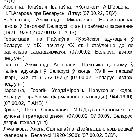
БДУ).
Афонiна, Клаўдзiя Iванаўна. «Колoкoл» А.I.Герцэна i
Н.П.Агарова пра Беларусь i Лiтву: (07.00.22, БДУ).
Вабiшчэвiч, Аляксандр Мiкалаевiч. Нацыянальная
школа ў Заходняй Беларусi: стан i праблемы захавання
(1921-1939 г.): (07.00.02, IГ АНБ).
Герасiмава, Iна Паўлаўна. Яўрэйская адукацыя ў
Беларусi ў XIX -пачатку XX ст. i стаўленне да яе
расiйскага сама-дзяржаўя: (07.00.02, Беларус. дзярж.
пед. ун-т).
Гурэцкi, Аляксандр Антонавiч. Палiтыка царызму ў
галiне адукацыi ў Беларусi ў канцы XVIII — першай
чвэрцi XIX ст. (1772-1825): (07.00.02, Беларус. дзярж.
пед. ун-т).
Карзенка, Георгiй Уладзiмiравiч. Навуковыя кадры
Беларусi: праблемы фармавання i развiцця (1944-1990):
(07.00.02, IГ АНБ). *
Кручак, Пётр Сцяпанавiч. М.В.Доўнар-Запольскi як
вучоны i грамадскi дзеяч: (07.00.02; 07.00.09, Беларус.
дзярж. тэхнал. ун-т).
Лучанкова, Алена Сцяпанаўна. Дзейнасць спажывецкай
кааперацыi Беларусi (1920-1930): (07.00.02, БДУ).