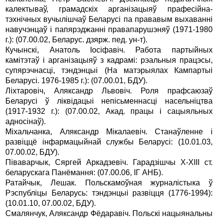
калектываў, грамадскiх арганiзацыяў прафесiйна-
тэхнiчных вучылiшчаў Беларусi па прававым выхаваннi
навучэнцаў i папярэджаннi правапарушэняў (1971-1980
г.): (07.00.02, Беларус. дзярж. пед. ун-т).
Кучынскi, Анатоль Iосiфавiч. Работа партыйных
камiтэтаў i арганiзацыяў з кадрамi: рэальныя працэсы,
супярэчнасцi, тэндэнцыi (На матэрыялах Кампартыi
Беларусi. 1976-1985 г.): (07.00.01, БДУ).
Лiхтаровiч, Аляксандр Львовiч. Роля прафсаюзаў
Беларусi ў лiквiдацыi непiсьменнасцi насельнiцтва
(1917-1932 г.): (07.00.02, Акад. працы i сацыяльных
адносiнаў).
Мiхальчанка, Аляксандр Мiкалаевiч. Станаўленне i
развiццё iнфармацыйнай службы Беларусi: (10.01.03,
07.00.02, БДУ).
Пiваварчык, Сяргей Аркадзевiч. Гарадзiшчы X-XIII ст.
беларускага Панёмання: (07.00.06, IГ АНБ).
Ратайчык, Лешак. Польскамоўная журналiстыка ў
Рэспублiцы Беларусь: тэндэнцыi развiцця (1776-1994):
(10.01.10, 07.00.02, БДУ).
Смалянчук, Аляксандр Фёдаравiч. Польскi нацыянальны