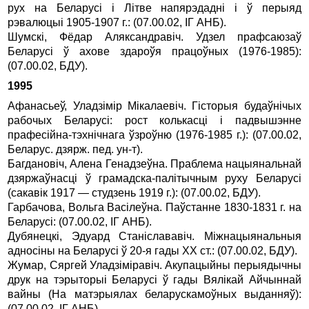
рух на Беларусi i Лiтве напярэдаднi i ў перыяд
рэвалюцыi 1905-1907 г.: (07.00.02, IГ АНБ).
Шумскi, Фёдар Аляксандравiч. Удзел прафсаюзаў
Беларусi ў ахове здароўя працоўных (1976-1985):
(07.00.02, БДУ).
1995
Афанасьеў, Уладзiмiр Мiкалаевiч. Гiсторыя будаўнiчых
рабочых Беларусi: рост колькасцi i падвышэнне
прафесiйна-тэхнiчнага ўзроўню (1976-1985 г.): (07.00.02,
Беларус. дзярж. пед. ун-т).
Багдановiч, Алена Генадзеўна. Праблема нацыянальнай
дзяржаўнасцi ў грамадска-палiтычным руху Беларусi
(сакавiк 1917 — студзень 1919 г.): (07.00.02, БДУ).
Гарбачова, Вольга Васiлеўна. Паўстанне 1830-1831 г. на
Беларусi: (07.00.02, IГ АНБ).
Дубянецкi, Эдуард Станiслававiч. Мiжнацыянальныя
адносiны на Беларусi ў 20-я гады ХХ ст.: (07.00.02, БДУ).
Жумар, Сяргей Уладзiмiравiч. Акупацыйны перыядычны
друк на тэрыторыi Беларусi ў гады Вялiкай Айчыннай
вайны (На матэрыялах беларускамоўных выданняў):
(07.00.02, IГ АНБ).