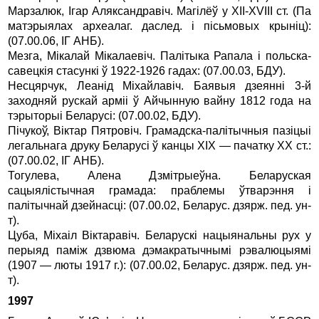
Марзалюк, Iгар Аляксандравiч. Магiлёў у XII-XVIII ст. (Па
матэрыялах археалаг. даслед. i пiсьмовых крынiц):
(07.00.06, IГ АНБ).
Мезга, Мiкалай Мiкалаевiч. Палiтыка Рапала i польска-
савецкiя стасункi ў 1922-1926 гадах: (07.00.03, БДУ).
Несцярчук, Леанiд Мiхайлавiч. Баявыя дзеяннi 3-й
заходняй рускай армii ў Айчынную вайну 1812 года на
тэрыторыi Беларусi: (07.00.02, БДУ).
Пiчукоў, Вiктар Пятровiч. Грамадска-палiтычныя пазiцыi
легальнага друку Беларусi ў канцы XIX — пачатку XX ст.:
(07.00.02, IГ АНБ).
Тогулева, Алена Дзмiтрыеўна. Беларуская
сацыялiстычная грамада: праблемы ўтварэння i
палiтычнай дзейнасцi: (07.00.02, Беларус. дзярж. пед. ун-
т).
Цуба, Мiхаiл Вiктаравiч. Беларускi нацыянальны рух у
перыяд памiж дзвюма дэмакратычнымi рэвалюцыямi
(1907 — люты 1917 г.): (07.00.02, Беларус. дзярж. пед. ун-
т).
1997