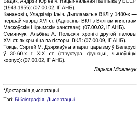
Бадак, Андрэй Юр’евiч. Нацыянальная палiтыка ў БССР
(1943-1955): (07.00.02, IГ АНБ).
Канановiч, Уладзiмiр Iльiч. Дыпламатыя ВКЛ у 1480-х —
першай чвэрцi ХVI ст. (Адносiны ВКЛ з Вялiкiм княствам
Маскоўскiм i Крымскiм ханствам): (07.00.02, IГ АНБ).
Семянчук, Альбiна А. Польскiя хронiкi другой паловы
ХVI ст. як крынiца па гiсторыi ВКЛ: (07.00.09, IГ АНБ).
Токць, Сяргей М. Дзяржаўны апарат царызму ў Беларусi
ў 30-60-х г. ХIХ ст. (структура, функцыi, чыноўнiцкi
корпус): (07.00.02, IГ АНБ).
Ларыса Мiхальчук
*Доктарскія дысертацыі
Тэгі:
Бібліяграфія
,
Дысертацыі