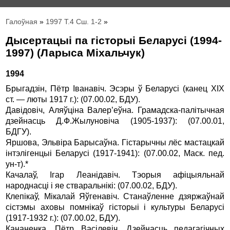
Галоўная
»
1997 Т.4 Сш. 1-2
»
Дысертацыi па гiсторыi Беларусi (1994-
1997) (Ларыса Мiхальчук)
1994
Брыгадзiн, Пётр Iванавiч. Эсэры ў Беларусi (канец ХIX
ст. — люты 1917 г.): (07.00.02, БДУ).
Давiдовiч, Аляўцiна Валер’еўна. Грамадска-палiтычная
дзейнасць Д.Ф.Жылуновiча (1905-1937): (07.00.01,
БДГУ).
Яршова, Эльвiра Барысаўна. Гiстарычны лёс мастацкай
iнтэлiгенцыi Беларусi (1917-1941): (07.00.02, Маск. пед.
ун-т).*
Качалаў, Iгар Леанiдавiч. Тэорыя афiцыяльнай
народнасцi i яе стваральнiкi: (07.00.02, БДУ).
Клепiкаў, Мiкалай Яўгенавiч. Станаўленне дзяржаўнай
сiстэмы аховы помнiкаў гiсторыi i культуры Беларусi
(1917-1932 г.): (07.00.02, БДУ).
Кананенка, Пётр Васiлевiч. Дзейнасць педагагiчных