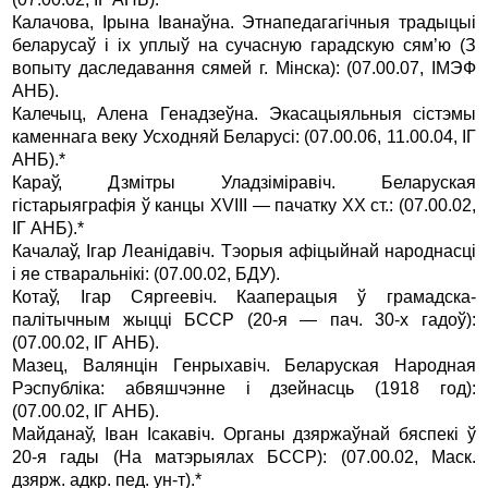
Калачова, Iрына Iванаўна. Этнапедагагiчныя традыцыi
беларусаў i iх уплыў на сучасную гарадскую сям’ю (З
вопыту даследавання сямей г. Мiнска): (07.00.07, IМЭФ
АНБ).
Калечыц, Алена Генадзеўна. Экасацыяльныя сiстэмы
каменнага векy Усходняй Беларусi: (07.00.06, 11.00.04, IГ
АНБ).*
Караў, Дзмiтры Уладзiмiравiч. Беларуская
гiстарыяграфiя ў канцы XVIII — пачатку ХХ ст.: (07.00.02,
IГ АНБ).*
Качалаў, Iгар Леанiдавiч. Тэорыя афiцыйнай народнасцi
i яе стваральнiкi: (07.00.02, БДУ).
Котаў, Iгар Сяргеевiч. Кааперацыя ў грамадска-
палiтычным жыццi БССР (20-я — пач. 30-х гадоў):
(07.00.02, IГ АНБ).
Мазец, Валянцiн Генрыхавiч. Беларуская Народная
Рэспублiка: абвяшчэнне i дзейнасць (1918 год):
(07.00.02, IГ АНБ).
Майданаў, Iван Iсакавiч. Органы дзяржаўнай бяспекi ў
20-я гады (На матэрыялах БССР): (07.00.02, Маск.
дзярж. адкр. пед. ун-т).*