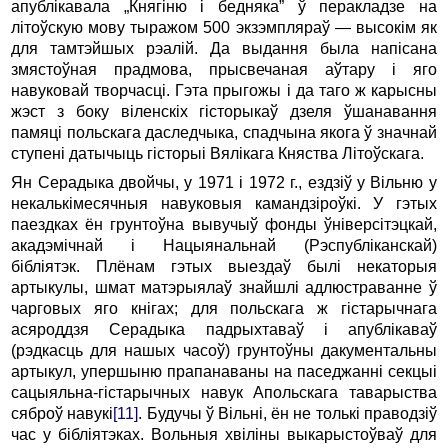
апублікавала „Княгіню і бедняка” ў перакладзе на
літоўскую мову тыражом 500 экзэмпляраў — высокім як
для тамтэйшых рэалій. Да выдання была напісана
змястоўная прадмова, прысвечаная аўтару і яго
навуковай творчасці. Гэта прыгожы і да таго ж карысны
жэст з боку віленскіх гісторыкаў дзеля ўшанавання
памяці польскага даследчыка, спадчына якога ў значнай
ступені датычыць гісторыі Вялікага Княства Літоўскага.
Ян Серадыка двойчы, у 1971 і 1972 г., ездзіў у Вільню у
некалькімесячныя навуковыя камандзіроўкі. У гэтых
паездках ён грунтоўна вывучыў фонды ўніверсітэцкай,
акадэмічнай і Нацыянальнай (Рэспубліканскай)
бібліятэк. Плёнам гэтых выездаў былі некаторыя
артыкулы, шмат матэрыялаў знайшлі адлюстраванне ў
чарговых яго кнігах; для польскага ж гістарычнага
асяроддзя Серадыка падрыхтаваў і апублікаваў
(рэдкасць для нашых часоў) грунтоўны дакументальны
артыкул, упершыню прапанаваны на паседжанні секцыі
сацыяльна-гістарычных навук Апольскага таварыства
сяброў навукі
[11]
. Будучы ў Вільні, ён не толькі праводзіў
час у бібліятэках. Вольныя хвіліны выкарыстоўваў для