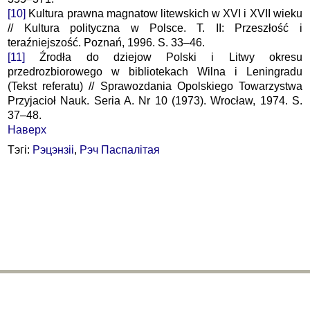
[10]
Kultura prawna magnatow litewskich w XVI i XVII wieku
// Kultura polityczna w Polsce. T. II: Przeszłość i
teraźniejszość. Poznań, 1996. S. 33–46.
[11]
Źrodła do dziejow Polski i Litwy okresu
przedrozbiorowego w bibliotekach Wilna i Leningradu
(Tekst referatu) // Sprawozdania Opolskiego Towarzystwa
Przyjacioł Nauk. Seria A. Nr 10 (1973). Wrocław, 1974. S.
37–48.
Наверх
Тэгі:
Рэцэнзіі
,
Рэч Паспалітая
bhr@belhistory.eu
© 2026 Беларускі Гістарычны Агляд