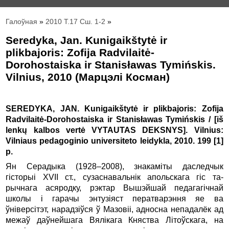
Галоўная
»
2010 Т.17 Сш. 1-2
»
Seredyka, Jan. Kunigaikštytė ir
plikbajoris: Zofija Radvilaitė-
Dorohostaiska ir Stanisławas Tymińskis.
Vilnius, 2010 (Марцэлі Косман)
SEREDYKA, JAN. Kunigaikštytė ir plikbajoris: Zofija
Radvilaitė-Dorohostaiska ir Stanisławas Tymińskis / [iš
lenkų kalbos vertė VYTAUTAS DEKSNYS]. Vilnius:
Vilniaus pedagoginio universiteto leidykla, 2010. 199 [1]
p.
Ян Серадыка (1928–2008), знакаміты даследчык
гісторыі XVII ст., сузаснавальнік апольскага гіс та-
рычнага асяродку, рэктар Вышэйшай педагагічнай
школы і гарачы энтузіяст ператварэння яе ва
ўніверсітэт, нарадзіўся ў Мазовіі, адносна непадалёк ад
межаў даўнейшага Вялікага Княства Літоўскага, на