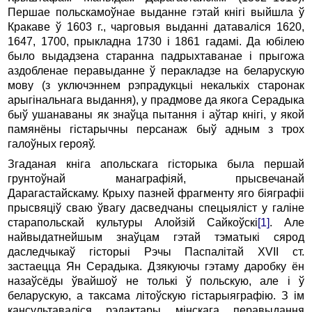
Першае польскамоўнае выданне гэтай кнігі выйшла ў
Кракаве ў 1603 г., чарговыя выданні датаваліся 1620,
1647, 1700, прыкладна 1730 і 1861 гадамі. Да юбілею
было выдадзена старанна падрыхтаванае і прыгожа
аздобленае перавыданне ў перакладзе на беларускую
мову (з уключэннем рэпрадукцыі некалькіх старонак
арыгінальнага выдання), у прадмове да якога Серадыка
быў ушанаваны як знаўца пытання і аўтар кнігі, у якой
памянёны гістарычны персанаж быў адным з трох
галоўных герояў.
Згаданая кніга апольскага гісторыка была першай
грунтоўнай манаграфіяй, прысвечанай
Дарагастайскаму. Крыху пазней фрагменту яго біяграфіі
прысвяціў сваю ўвагу дасведчаны спецыяліст у галіне
старапольскай культуры Алойзій Сайкоўскі
[1]
. Але
найвыдатнейшым знаўцам гэтай тэматыкі сярод
даследчыкаў гісторыі Рэчы Паспалітай XVII ст.
застаецца Ян Серадыка. Дзякуючы гэтаму даробку ён
назаўсёды ўвайшоў не толькі ў польскую, але і ў
беларускую, а таксама літоўскую гістарыяграфію. З ім
кансультаваліся рэдактары мінскага перавыдання