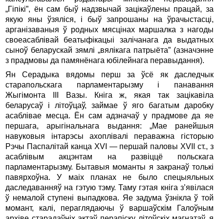
„Гіпікі”, ён сам быў надзвычай зацікаўлены працай, за
якую яны ўзяліся, і быў запрошаны на ўрачыстасці,
арганізаваныя ў родных мясцінах маршалка з нагоды
своеасаблівай беатыфікацыі залічанага да выдатных
сыноў беларускай зямлі „вялікага патрыёта” (азначэнне
з прадмовы да памянёнага юбілейнага перавыдання).
Ян Серадыка вядомы перш за ўсё як даследчык
старапольскага парламентарызму і панавання
Жыгімонта III Вазы. Кніга ж, якая так зацікавіла
беларусаў і літоўцаў, займае ў яго багатым даробку
асаблівае месца. Ён сам адзначаў у прадмове да яе
першага, арыгінальнага выдання: „Мае ранейшыя
навуковыя інтарэсы ахоплівалі пераважна гісторыю
Рэчы Паспалітай канца XVI — першай паловы XVII ст., з
асаблівым акцэнтам на развіццё польскага
парламентарызму. Бытавыя моманты я закранаў толькі
павярхоўна. У маіх планах не было спецыяльных
даследаванняў на гэтую тэму. Таму гэтая кніга з’явілася
ў немалой ступені выпадкова. Яе задума ўзнікла ў той
момант, калі, пераглядаючы ў варшаўскім Галоўным
архіве старадаўніх актаў перапіску літоўскіх магнатаў, я