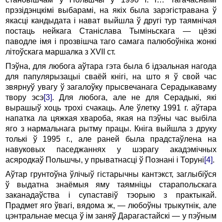
прэзідэнцкімі выбарамі, на якіх была зарэгістравана ў
якасці кандыдата і нават выйшла ў другі тур таямнічая
постаць нейкага Станіслава Тыміньскага — цёзкі
паводле імя і прозвішча таго самага палюбоўніка жонкі
літоўскага маршалка з XVII ст.
Пэўна, для любога аўтара гэта была б ідэальная нагода
для папулярызацыі сваёй кнігі, на што я ў свой час
звярнуў увагу ў загалоўку прысвечанага Серадыкаваму
твору эсэ
[3]
. Для любога, але не для Серадыкі, які
вырашыў хоць трохі счакаць. Але ўлетку 1991 г. аўтара
напатка ла цяжкая хвароба, якая на пэўны час выбіла
яго з нармальнага рытму працы. Кніга выйшла з друку
толькі ў 1995 г., але раней была прадстаўлена на
навуковых паседжаннях у шэрагу акадэмічных
асяродкаў Польшчы, у прыватнасці ў Познані і Торуні
[4]
.
Аўтар грунтоўна ўлічыў гістарычны кантэкст, заглыбіўся
ў выдатна знаёмыя яму таямніцы старапольскага
заканадаўства і супаставіў тэорыю з практыкай.
Прадмет яго ўвагі, вядома ж, — любоўны трыкутнік, але
цэнтральнае месца ў ім заняў Дарагастайскі — у пэўным