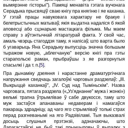
вымярэнне гісторыі”). Памяці менавіта гэтага вучонага
Серадыка прысвяціў сваю кнігу пра княгіню і яе каханка.
У гэтай працы навуковага характару не бракуе і
белетрыстычных матываў, якія выдатна надаліся б якой
аповесці або сцэнарыю мастацкага фільма. Мы маем
справу з аўтэнтычнай літаратурай факта. У свой час,
амаль чвэрць стагоддзя таму, я напісаў, што варта было
б угаварыць Яна Серадыку выпусціць значна большым
тыражом новую, „аблегчаную” версію кнігі пра гэты
старапольскі раман, прыбраўшы з яе разгорнутыя
спасылкі і да т. п.
[5]
.
Пра дынаміку дзеяння і нарастанне драматургічнага
напружання сведчаць загалоўкі чарговых раздзелаў: „III.
Выкрыццё каханкаў”, „IV. Суд над Тыміньскім”. Назва
чарговага, пятага раздзела («„Уз’яднанне” мужа і жонкі»)
вельмі трапна ўтрымлівае ў сабе двукоссе, таму што
муж застаўся апанаваны недаверам і намагаўся
пакараць здрадніцу, ад чаго яго стрымліваў толькі страх
перад разгневанымі на яго Радзівіламі. Тыя выказвалі
досыць слушныя прэтэнзіі, адзначаючы, што
Дарагастайскі не быў такі прынцыповы ў выпадку з