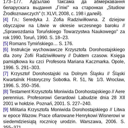
173–177. Адсылаю таксама да абмеркавання
беларускага выдання „Гіпікі” на старонках „Studiow
Źrodłoznawczych” (т. XLVI, 2008, с. 198 і далей).
[4]
Гл.: Seredyka J. Zofia Radziwiłłowna. Z dziejow
obyczajow na Litwie w okresie wczesnego baroku //
„Sprawozdania Toruńskiego Towarzystwa Naukowego” za
rok 1990. Toruń, 1990. S. 18–23.
[5]
Romans Tymińskiego… S. 176.
[6]
Instrukcje wychowawcze Krzysztofa Dorohostajskiego
dla żony Zofii Radziwiłłowny // Duktem czasow. Księga
pamiątkowa ku czci Profesora Mariana Kaczmarka. Opole,
1996. S. 291–303.
[7]
Krzysztof Dorohostajski na Dolnym Śląsku // Śląski
Kwartalnik Historyczny Sobotka. R. 51, № 1/3. Wrocław,
1996. S. 350–356.
[8]
Testament Krzysztofa Moniwida Dorohostajskiego // Aere
perennius. Profesorowi Gerardowi Labudzie dnia 28 XII
2001 w hołdzie. Poznań, 2001. S. 227–240.
[9]
Militaria Krzysztofa Moniwida Dorohostajskiego // Litwa
w epoce Wazow. Prace ofiarowane Henrykowi Wisnerowi w
siedemdziesiątą rocznicę urodzin. Warszawa, 2006. S.
355–371.