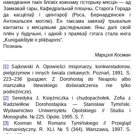
наведвання такіх блізкіх кожнаму гісторыку мясцін — ад
Замкавай гары, Кафедральнай плошчы, Старога Горада
да касцёлаў і цвінтароў (Роса, Бернардзінскія і
Антокальскія могілкі). Ён таксама завязаў трывалыя
кантакты з мясцовымі даследчыкамі. Яны далі свой
плён у будучыні, і адной з праяваў гэтага стала кніга
„Kunigaikštytė ir plikbajoris”.
Познань
Марцэлі Косман
[1]
Sajkowski A. Opowieści misjonarzy, konkwistadorow,
pielgrzymow i innych świata ciekawych. Poznań, 1991. S.
223–236 (раздзел: Z Dorohostaj do Neapolu albo
marszałka litewskiego doświadczenia nie tylko
podrożnicze).
[2]
Seredyka J. Księżniczka i chudopachołek. Zofia z
Radziwiłłow Dorohostajska — Stanisław Tymiński.
Wydawnictwo Uniwersytetu Opolskiego // Studia i
Monografie. № 225. Opole, 1995. S. 7.
[3]
Kosman M. Romans Tymińskiego // Przegląd
Humanistyczny. R. XLI. № 5 (344). Warszawa, 1997. S.