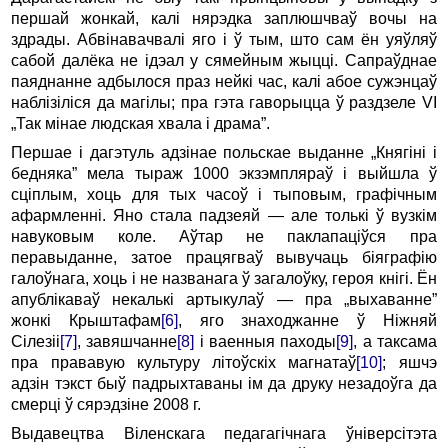
першай жонкай, калі нярэдка заплюшчваў вочы на
здрады. Абвінавачвалі яго і ў тым, што сам ён уяўляў
сабой далёка не ідэал у сямейным жыцці. Сапраўднае
паяднанне адбылося праз нейкі час, калі абое сужэнцаў
наблізіліся да магілы; пра гэта гаворыцца ў раздзеле VI
„Так мінае людская хвала і драма”.
Першае і дагэтуль адзінае польскае выданне „Княгіні і
бедняка” мела тыраж 1000 экзэмпляраў і выйшла ў
сціплым, хоць для тых часоў і тыповым, графічным
афармленні. Яно стала падзеяй — але толькі ў вузкім
навуковым коле. Аўтар не паклапаціўся пра
перавыданне, затое працягваў вывучаць біяграфію
галоўнага, хоць і не названага ў загалоўку, героя кнігі. Ён
апублікаваў некалькі артыкулаў — пра „выхаванне”
жонкі Крыштафам
[6]
, яго знаходжанне ў Ніжняй
Сілезіі
[7]
, завяшчанне
[8]
і ваенныя паходы
[9]
, а таксама
пра прававую культуру літоўскіх магнатаў
[10]
; яшчэ
адзін тэкст быў падрыхтаваны ім да друку незадоўга да
смерці ў сярэдзіне 2008 г.
Выдавецтва Віленскага педагагічнага ўніверсітэта