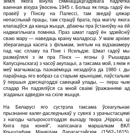
землі якога кінула сямнаццацігадовага падлетка
ваенная віхура ўвосень 1945 г. Больш як пяць гадоў ён
правёў у Пінску на Палессі, там зведаў цяжар
непасільнай працы, там страціў брата, пра магілу якога
клапаціўся да канца жыцця, дбаючы пра ўстаноўку на ёй
надмагільнага помніка. Праз шмат гадоў ён здзейсніў
сваю мару — наведаць краіну маладосці. У маім архіве
зберагаецца касета з фільмам, знятым на відэакамеру
пад час сплаву па Піне і Ясельдзе. Шмат гадоў мы
размаўлялі з ім пра Пінск — ягоны (і Рышарда
Капусціньскага) з часоў акупацыі, а таксама мой, з якім я
меў магчымасць пазнаёміцца незадоўга да 1980 г. ды
параўнаць яго вобраз са старымі крыніцамі, паўсталымі
ў першыя дзесяцігоддзі савецкай улады, — перш чым
спадар Ян падзяліўся са мной сваімі ўражаннямі ад
згаданых адведзін на схіле жыцця.
На Беларусі яго сустрэла таксама ўсеагульнае
прызнанне калег-даследчыкаў у сувязі з урачыстасцямі
з нагоды чатырохсотгоддзя выхаду твора „
Hippica,
ці
Кніга пра коней”, напісанага маршалкам ВКЛ
Крыштафам Манвідам Дарагастайскім (1562–1615).