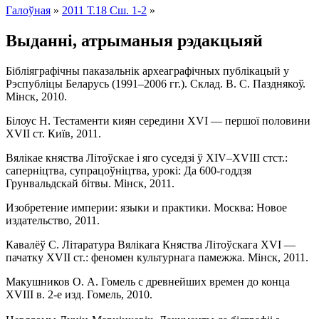
Галоўная
»
2011 Т.18 Сш. 1-2
»
Выданнi, атрыманыя рэдакцыяй
Бібліяграфічны паказальнік археаграфічных публікацый у
Рэспубліцы Беларусь (1991–2006 гг.). Склад. В. С. Пазднякоў.
Мінск, 2010.
Білоус Н. Тестаменти киян середини XVI — першої половини
XVII ст. Київ, 2011.
Вялікае княства Літоўскае і яго суседзі ў XІV–XVIII стст.:
саперніцтва, супрацоўніцтва, урокі: Да 600-годдзя
Грунвальдскай бітвы. Мінск, 2011.
Изобретение империи: языки и практики. Москва: Новое
издательство, 2011.
Кавалёў С. Літаратура Вялікага Княства Літоўскага XVІ —
пачатку XVII ст.: феномен культурнага памежжа. Мінск, 2011.
Макушников О. А. Гомель с древнейших времен до конца
XVIII в. 2-е изд. Гомель, 2010.