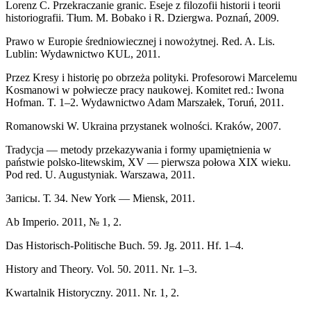
Lorenz C. Przekraczanie granic. Eseje z filozofii historii i teorii
historiografii. Tłum. M. Bobako i R. Dziergwa. Poznań, 2009.
Prawo w Europie średniowiecznej i nowożytnej. Red. A. Lis.
Lublin: Wydawnictwo KUL, 2011.
Przez Kresy i historię po obrzeża polityki. Profesorowi Marcelemu
Kosmanowi w połwiecze pracy naukowej. Komitet red.: Iwona
Hofman. T. 1–2. Wydawnictwo Adam Marszałek, Toruń, 2011.
Romanowski W. Ukraina przystanek wolności. Kraków, 2007.
Tradycja — metody przekazywania i formy upamiętnienia w
państwie polsko-litewskim, XV — pierwsza połowa XIX wieku.
Pod red. U. Augustyniak. Warszawa, 2011.
Запісы. Т. 34. New York — Miensk, 2011.
Ab Imperio. 2011, № 1, 2.
Das Historisch-Politische Buch. 59. Jg. 2011. Hf. 1–4.
History and Theory. Vol. 50. 2011. Nr. 1–3.
Kwartalnik Historyczny. 2011. Nr. 1, 2.