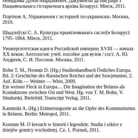
Невядомы Дунін-Марцінкевіч. Дакументы да біяграфіі з
Нацыянальнага гістарычнага архіва Беларусі. Мінск, 2011.
Портнов А. Упражнения с историей по-украински. Москва,
2010.
Шыдлоўскі С. А. Культура прывілеяванага саслоўя Беларусі:
1795–1864. Мінск, 2011.
Университетская идея в Российской империи XVIII — начала
XХ веков: Антология: учеб. пособие для вузов / сост. А. Ю.
Андреев, С. И. Посохов. Москва, 2011.
Bohn T. M., Neutatz D. (Hg.) Studienhandbuch Östliches Europa.
Bd. 2: Geschichte des Russischen Reiches und der Sowjetunion. 2.
Auf. Köln — Weimer — Wien, 2009.
Ein weisser Fleck in Europa… Die Imagination der Belarus als
Kontaktzone zwischen Ost und West. Hg. von T. M. Bohn, V.
Shadurski. Bielefeld: Transcript Verlag, 2011.
Kaminski A. (Hg.) Erinnerungsorte an die Opfer des Kommunismus
in Belarus. Berlin: Metropol, 2011.
Kosman M. O kresach w historii i legendzie. Studia i szkice z
dziejów granicy wschodniej. Cz. 1. Poznań, 2011.