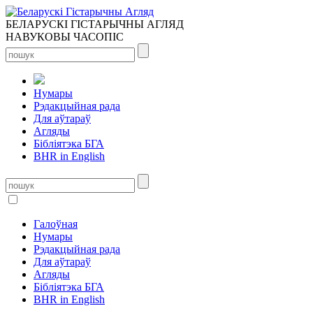
БЕЛАРУСКІ ГІСТАРЫЧНЫ АГЛЯД
НАВУКОВЫ ЧАСОПІС
Нумары
Рэдакцыйная рада
Для аўтараў
Агляды
Бібліятэка БГА
BHR in English
Галоўная
Нумары
Рэдакцыйная рада
Для аўтараў
Агляды
Бібліятэка БГА
BHR in English