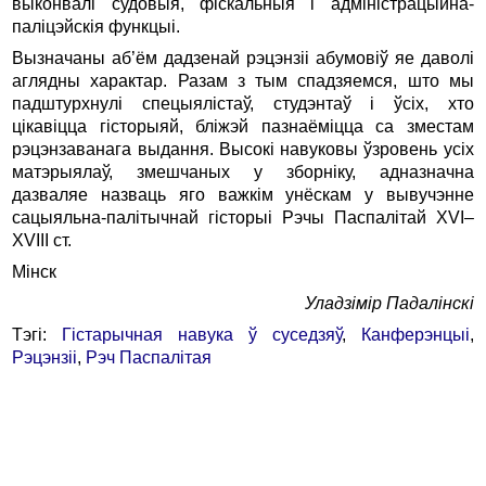
выконвалі судовыя, фіскальныя і адміністрацыйна-
паліцэйскія функцыі.
Вызначаны аб’ём дадзенай рэцэнзіі абумовіў яе даволі
аглядны характар. Разам з тым спадзяемся, што мы
падштурхнулі спецыялістаў, студэнтаў і ўсіх, хто
цікавіцца гісторыяй, бліжэй пазнаёміцца са зместам
рэцэнзаванага выдання. Высокі навуковы ўзровень усіх
матэрыялаў, змешчаных у зборніку, адназначна
дазваляе назваць яго важкім унёскам у вывучэнне
сацыяльна-палітычнай гісторыі Рэчы Паспалітай XVI–
XVIII ст.
Мінск
Уладзімір Падалінскі
Тэгі:
Гістарычная навука ў суседзяў
,
Канферэнцыі
,
Рэцэнзіі
,
Рэч Паспалітая