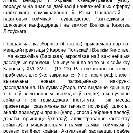
Літвы, Беларусі і Украіны сканцэнтравалі ўвагу
перадусім на аналізе дзейнасці найважнейшых сфераў
шляхецкага самакіравання ў Рэчы Паспалітай —
павятовых соймікаў і судаводстве. Разгледжаны і
шляхецкія канфедэрацыі на землях Вялікага Княства
Літоўскага.
Першая частка зборніка (4 тэксты) прысвечана пар ла-
менцкай практыцы ў Кароне Польскай і Вялікім Княс тве.
І. Хаіньска-Міка (Варшава) акрэслівае най важ нейшыя
даследчыя праблемы ў вывучэнні па вя то вых соймікаў
Кароны ў XVI–XVII ст. (13–23). Раз гле джаны не толькі
праблемы, што ўжо закраналіся ў гіс тарыяграфіі, але і
вызначаны новыя патэнцыйныя накірункі
даследавання. На думку аўтара, гэта выданне крыніц (у
т. л. і ў электронным выглядзе ў сеціве), вы вучэнне
сойміка і як грамадскага інстытута, і як месца
прэзентацыі сацыяльна-палітычных поглядаў шляхты,
аналіз працэдуры працы (напр., спосаб абрання паслоў,
дэбаты, прыняцце ўхвалаў), адлюстраванне кантактаў
соймікаў з мяшчанствам і паміж самімі соймікамі ў
розных рэгіёнах краіны. Актуальнай застаецца прабле