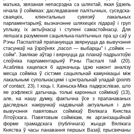
матыка, звязаная непасрэдна са шляхтай, якая ўдзель
нічала ў сойміках: даследаванне палітычных, суседска-
сваяцкіх, кліентальных сувязяў лакальных
парламентарыяў, вызначэнне шляхецкіх лідараў і груп
уплыву, іх актыўнасці і ступені самастойнасці. Для
лепшага разумення сацыяльна-палітычных пра цэ саў у
Рэчы Паспалітай прапануецца звярнуцца да вывучэння
стасункаў на ўзроўнях „пасол — выбарцы” і „соймік —
сойм”. Заклікае аўтар і вярнуцца да планаў падрыхтоўкі
слоўніка парламентарыяў Рэчы Паспалі тай (20).
Асабліва хацелася б адзначыць ідэю наконт аналізу
месца сойміка ў сістэме сацыяльнай камунікацыі між
лакальнымі супольнасцямі і цэнтральнай уладай (
points
of contact
, 23). І хоць І. Хаіньска-Міка падкрэслівае, што
яе рэфлексіі датычаць толькі каронных соймікаў (13),
але, на нашу думку, фактычна ўсе з прапанаваных
даследчых накірункаў надзвычай актуальныя і для
вывучэння павятовых соймікаў Вялікага Княства
Літоўскага. Павятовым соймікам, як арганізацыйнай
форме грамадскага (публічнага) жыцця Вялікага
Княства ў часы панавання першых Вазаў, прысвечаны