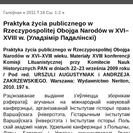
Галоўная
»
2011 Т.18 Сш. 1-2
»
Praktyka życia publicznego w
Rzeczypospolitej Obojga Narodów w XVI–
XVIII w. (Уладзімір Падалінскі)
Praktyka życia publicznego w Rzeczypospolitej Obojga
Narodów w XVI–XVIII wieku. Materiały XVIII konferencji
Komisji Lituanistycznej przy Komitecie Nauk
Historycznych PAN w dniach 22–23 września 2009 roku
/ Pod red. URSZULI AUGUSTYNIAK i ANDRZEJA
ZAKRZEWSKIEGO. Warszawa: Wydawnictwo Neriton,
2010. 197 s.
Рэцэнзаванае выданне з’яўляецца зборнікам
рэфератаў, агучаных на міжнароднай навуковай
канферэнцыі, арганізаванай Інстытутам гісторыі права
Варшаўскага ўніверсітэта, Гістарычным інстытутам
Варшаўскага ўніверсітэта і Інстытутам гісторыі Поль
скай акадэміі навук. Удзельнікі канферэнцыі з Польшчы,