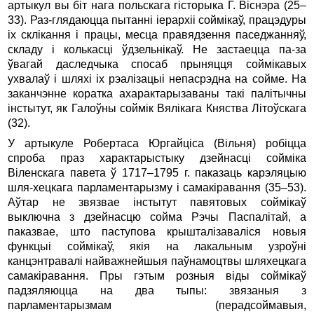
артыкул вы біт нага польскага гісторыка Г. Віснэра (25–
33). Раз-глядаюцца пытанні іерархіі соймікаў, працэдуры
іх склікання і працы, месца правядзення паседжанняў,
складу і колькасці ўдзельнікаў. Не застаецца па-за
ўвагай даследчыка спосаб прыняцця соймікавых
ухвалаў і шляхі іх рэалізацыі непасрэдна на сойме. На
заканчэнне коратка ахарактарызаваны такі палітычны
інстытут, як Галоўны соймік Вялікага Княства Літоўскага
(32).
У артыкуле Робертаса Юргайціса (Вільня) робіцца
спроба праз характарыстыку дзейнасці сойміка
Віленскага павета ў 1717–1795 г. паказаць карэляцыю
шля-хецкага парламентарызму і самакіравання (35–53).
Аўтар не звязвае інстытут павятовых соймікаў
выключна з дзейнасцю сойма Рэчы Паспалітай, а
паказвае, што паступова крышталізаваліся новыя
функцыі соймікаў, якія на лакальным узроўні
канцэнтравалі найважнейшыя паўнамоцтвы шляхецкага
самакіравання. Пры гэтым розныя віды соймікаў
падзяляюцца на два тыпы: звязаныя з
парламентарызмам (перадсоймавыя,