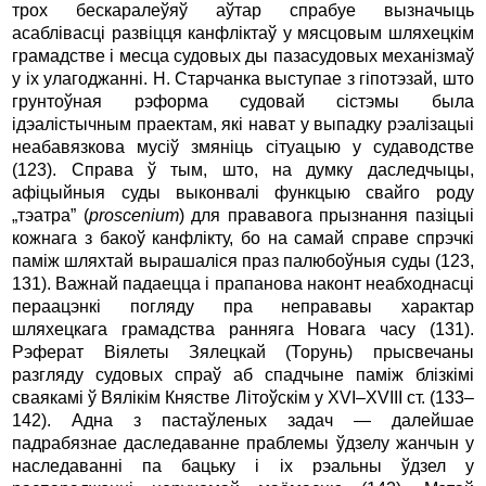
трох бескаралеўяў аўтар спрабуе вызначыць
асаблівасці развіцця канфліктаў у мясцовым шляхецкім
грамадстве і месца судовых ды пазасудовых механізмаў
у іх улагоджанні. Н. Старчанка выступае з гіпотэзай, што
грунтоўная рэформа судовай сістэмы была
ідэалістычным праектам, які нават у выпадку рэалізацыі
неабавязкова мусіў змяніць сітуацыю у судаводстве
(123). Справа ў тым, што, на думку даследчыцы,
афіцыйныя суды выконвалі функцыю свайго роду
„тэатра” (
proscenium
) для прававога прызнання пазіцыі
кожнага з бакоў канфлікту, бо на самай справе спрэчкі
паміж шляхтай вырашаліся праз палюбоўныя суды (123,
131). Важнай падаецца і прапанова наконт неабходнасці
пераацэнкі погляду пра неправавы характар
шляхецкага грамадства ранняга Новага часу (131).
Рэферат Віялеты Зялецкай (Торунь) прысвечаны
разгляду судовых спраў аб спадчыне паміж блізкімі
сваякамі ў Вялікім Княстве Літоўскім у XVI–XVIII ст. (133–
142). Адна з пастаўленых задач — далейшае
падрабязнае даследаванне праблемы ўдзелу жанчын у
наследаванні па бацьку і іх рэальны ўдзел у