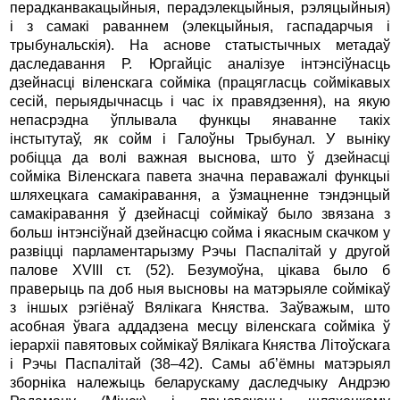
перадканвакацыйныя, перадэлекцыйныя, рэляцыйныя)
і з самакі раваннем (элекцыйныя, гаспадарчыя і
трыбунальскія). На аснове статыстычных метадаў
даследавання Р. Юргайціс аналізуе інтэнсіўнасць
дзейнасці віленскага сойміка (працягласць соймікавых
сесій, перыядычнасць і час іх правядзення), на якую
непасрэдна ўплывала функцы янаванне такіх
інстытутаў, як сойм і Галоўны Трыбунал. У выніку
робіцца да волі важная выснова, што ў дзейнасці
сойміка Віленскага павета значна пераважалі функцыі
шляхецкага самакіравання, а ўзмацненне тэндэнцый
самакіравання ў дзейнасці соймікаў было звязана з
больш інтэнсіўнай дзейнасцю сойма і якасным скачком у
развіцці парламентарызму Рэчы Паспалітай у другой
палове XVIII ст. (52). Безумоўна, цікава было б
праверыць па доб ныя высновы на матэрыяле соймікаў
з іншых рэгіёнаў Вялікага Княства. Заўважым, што
асобная ўвага аддадзена месцу віленскага сойміка ў
іерархіі павятовых соймікаў Вялікага Княства Літоўскага
і Рэчы Паспалітай (38–42). Самы аб’ёмны матэрыял
зборніка належыць беларускаму даследчыку Андрэю