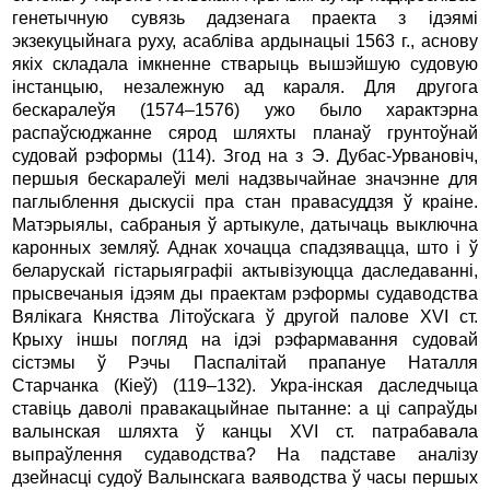
генетычную сувязь дадзенага праекта з ідэямі
экзекуцыйнага руху, асабліва ардынацыі 1563 г., аснову
якіх складала імкненне стварыць вышэйшую судовую
інстанцыю, незалежную ад караля. Для другога
бескаралеўя (1574–1576) ужо было характэрна
распаўсюджанне сярод шляхты планаў грунтоўнай
судовай рэформы (114). Згод на з Э. Дубас-Урвановіч,
першыя бескаралеўі мелі надзвычайнае значэнне для
паглыблення дыскусіі пра стан правасуддзя ў краіне.
Матэрыялы, сабраныя ў артыкуле, датычаць выключна
каронных земляў. Аднак хочацца спадзявацца, што і ў
беларускай гістарыяграфіі актывізуюцца даследаванні,
прысвечаныя ідэям ды праектам рэформы судаводства
Вялікага Княства Літоўскага ў другой палове XVI ст.
Крыху іншы погляд на ідэі рэфармавання судовай
сістэмы ў Рэчы Паспалітай прапануе Наталля
Старчанка (Кіеў) (119–132). Укра-інская даследчыца
ставіць даволі правакацыйнае пытанне: а ці сапраўды
валынская шляхта ў канцы XVI ст. патрабавала
выпраўлення судаводства? На падставе аналізу
дзейнасці судоў Валынскага ваяводства ў часы першых