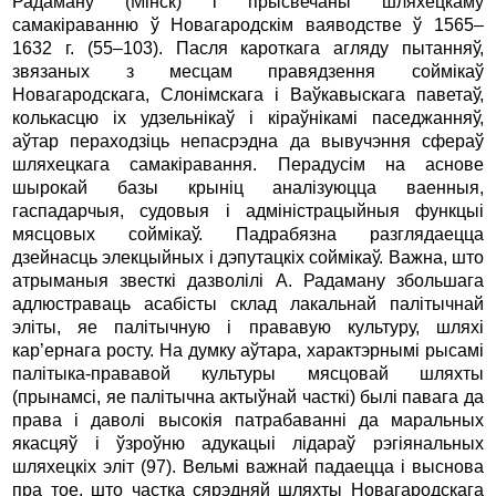
Радаману (Мінск) і прысвечаны шляхецкаму
самакіраванню ў Новагародскім ваяводстве ў 1565–
1632 г. (55–103). Пасля кароткага агляду пытанняў,
звязаных з месцам правядзення соймікаў
Новагародскага, Слонімскага і Ваўкавыскага паветаў,
колькасцю іх удзельнікаў і кіраўнікамі паседжанняў,
аўтар пераходзіць непасрэдна да вывучэння сфераў
шляхецкага самакіравання. Перадусім на аснове
шырокай базы крыніц аналізуюцца ваенныя,
гаспадарчыя, судовыя і адміністрацыйныя функцыі
мясцовых соймікаў. Падрабязна разглядаецца
дзейнасць элекцыйных і дэпутацкіх соймікаў. Важна, што
атрыманыя звесткі дазволілі А. Радаману збольшага
адлюстраваць асабісты склад лакальнай палітычнай
эліты, яе палітычную і прававую культуру, шляхі
кар’ернага росту. На думку аўтара, характэрнымі рысамі
палітыка-прававой культуры мясцовай шляхты
(прынамсі, яе палітычна актыўнай часткі) былі павага да
права і даволі высокія патрабаванні да маральных
якасцяў і ўзроўню адукацыі лідараў рэгіянальных
шляхецкіх эліт (97). Вельмі важнай падаецца і выснова
пра тое, што частка сярэдняй шляхты Новагародскага