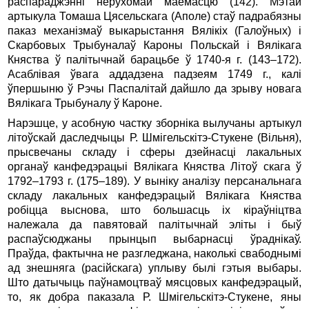
распараджэнні нерухомай маёмасцю (142). Мэтай
артыкула Томаша Цясельскага (Аполе) стаў падрабязны
паказ механізмаў выкарыстання Вялікіх (Галоўных) і
Скарбовых Трыбуналаў Кароны Польскай і Вялікага
Княства ў палітычнай барацьбе ў 1740-я г. (143–172).
Асаблівая ўвага аддадзена падзеям 1749 г., калі
ўпершыню ў Рэчы Паспалітай дайшло да зрыву новага
Вялікага Трыбуналу ў Кароне.
Нарэшце, у асобную частку зборніка вылучаны артыкул
літоўскай даследчыцы Р. Шмігельскітэ-Стукене (Вільня),
прысвечаны складу і сферы дзейнасці лакальных
органаў канфедэрацыі Вялікага Княства Літоў скага ў
1792–1793 г. (175–189). У выніку аналізу персанальнага
складу лакальных канфедэрацый Вялікага Княства
робіцца выснова, што большасць іх кіраўніцтва
належала да павятовай палітычнай эліты і быў
распаўсюджаны прынцып выбарнасці ўраднікаў.
Праўда, фактычна не разгледжана, наколькі свабоднымі
ад знешняга (расійскага) уплыву былі гэтыя выбары.
Што датычыць паўнамоцтваў мясцовых канфедэрацый,
то, як добра паказала Р. Шмігельскітэ-Стукене, яны