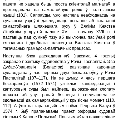
павета не хацела быць проста кліентэлай магнатаў, а
прэтэндавала на самастойную ролю ў палітычным
жыцці (101). Сапраўды, ужо наспела неабходнасць на
сучасным узроўні даследаваць пытанне аб існаванні
самастойнага шляхецкага руху ў Вялікім Княстве
Літоўскім у другой палове XVI — пачатку XVII ст. і
паставіць пад сумнеў тэзу аб выключна пасіўнай ролі
сярэдняга і дробнага шляхецтва Вялікага Княства ў
тагачасных грамадска-палітычных працэсах.
Наступны блок даследаванняў (таксама 4 тэксты)
закранае практыку судаводства ў Рэчы Паспалітай. Эва
Дубас-Урвановіч (Беласток) разглядае кароннае
судаводства ў час першых двух бескаралеўяў у Рэчы
Паспалітай (107–117). На яе думку, у часы першага
бескаралеўя (1572–1574) узніклыя канфедэрацыі і
каптуровыя суды былі найперш выражэннем клопату
шляхты аб унут ранай бяспецы і сведчаннем яе
здольнасці да самаарганізацыі ў крызісны момант (110,
112). А ўжо на каранацыйным сойме Генрыха Валуа ў
1574 г. быў прапанаваны праект рэформы судовай
сістэмы ў Кароне Польскай. Прычым аўтар падкрэслівае