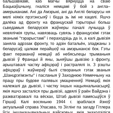
бальшавiкамi, каб магчы вярнуцца на сваю
Бацькаўшчыну, гналiся немцамi ў бой з англа–
амерыканамi. Анi да Амэрыкi, анi да Англii беларусы ня
мелi нiякiх прэтэнсыяў i бiцца зь iмi не хацелi. Яшчэ
далёка ад фронту на францускай тэрыторыi больш
сьведамыя беларускiя жаўнеры пачалi лучыцца ў
невялiчкiя групы, навязваць сувязь з францускiмi гэтак
званымi “тэрарыстамi” i пераходзiць да iх, а калi дывiзiя
заняла адрэзак фронту, то адзiн батальён, зладжаны з
беларусаў, цалкам перайшоў на амэрыканскi бок. Гэты
факт пераканаў немцаў аб небясьпецы трыманьня
дывiзii ў Францыi й яны, зьняўшы дывiзiю з фронту,
арыштавалi частку афiцэраў i растралялi iх. З рэшты
афiцэраў i жаўнераў былi створаныя гэтак званыя
„Шанцрэгiмэнты“ i пасланыя ў Заходнюю Нямеччыну на
працу пры будове палявых умацненняў. Немцаў, якiя
належалi да дывiзii, i частку iншых нацыянальнасьцяў,
якiя яшчэ засталiся пры дывiзii, адвялi ў раён Вайдэна i
разкватэравалi па вёсках, Штаб дывiзii памясьцiўся ў
Гiршаў. Калi восяньню 1944 г. зрабiлася йзноў
актуальнай справа Уласава, то Зiглiнг па загаду Гiтлера
ўсiх iншанацыянальных вайсковых, якiя знаходзiлiся