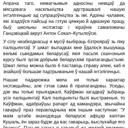
Апрача таго, немагчымыя адносiны немцаў да
мясцовага насельнiцтва адстрашвалі нашую
iнтэлiгенцыю ад супрацоўнiцтва зь iмi. Адзiны чалавек,
якi згадзiўся пайсьцi на гэтую цяжкую й адказную працу,
быў школьны iнспэктар i кiраўнiк самапомачы
Ганцэвiцкай акругi Антон Сокал–Кутылоўскi.
У сiлу неабходнасьцi я мусiў выбiраць бэтрояраў зь лiку
палiцыянтаў. У шмат выпадках мне ўдалося вышукаць
вельмi сьведамых беларусаў, якiя пасьля сканчэньня
курсу былi зусiм добрымi беларускiмi прапагандыстымi.
Шмат лепш можна было б паставiць справу апекi, каб я
знайшоў большае падтрыманьне ў нашай iнтэлiгенцыi.
Нашае падарожжа мела ня толькi характар
iнспэкцыйны, але гэтак сама й прапагандовы. Усюды,
дзе мы толькi прыязджалi, Каўфман загадваў зьбiраць
усiх палiцыянтаў. Калi палiцыянты былi выстраеныя, то
Каўфман, адабраўшы рапарт ад камандзiра, звычайна
гаварыў праз перакладчыка мiж iншым наступнае: “У
маiм штабе знаходзiцца беларускi афiцэр капiтан
Кушаль, ён зараз будзе да вас гаварыць, выслухайце яго
ўважна”. Пасьля гэтага я гаварыў да людзей прамову.