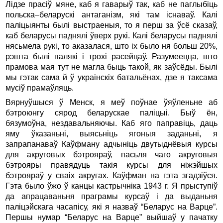
Лiдзе прасiў мяне, каб я гаварыў так, каб не паглыбiць
польска–беларускi антаганiзм, якi там iснаваў. Калi
палiцыянты былi выстраеныя, то я перш за ўсё сказаў,
каб беларусы паднялi ўверх рукi. Калi беларусы паднялi
нясьмела рукi, то аказалася, што iх было ня больш 20%,
рэшта былi палякi i трохi расейцаў. Разумеецца, што
прамова мая тут не магла быць такой, як заўсёды. Былi
мы гэтак сама й ў украiнскiх батальёнах, дзе я таксама
мусiў прамаўляць.
Вярнуўшыся ў Менск, я меў поўнае ўяўленьне аб
бэтроюнгу сярод беларускае палiцыi. Быў ён,
бязумоўна, нездавальняючы. Каб яго паправiць, даць
яму ўказаньнi, выясьнiць ягоныя заданьнi, я
запрапанаваў Каўфману адчынiць двутыднёвыя курсы
для акруговых бэтрояраў, пасьля чаго акруговыя
бэтрояры правядуць такiя курсы для нiжэйшых
бэтрояраў у сваiх акругах. Каўфман на гэта згадзiўся.
Гэта было ўжо ў канцы кастрычнiка 1943 г. Я прыступiў
да апрацаваньня праграмы курсаў i да выданьня
палiцэйскага часапiсу, якi я назваў “Беларус на Варце”.
Першы нумар “Беларус на Варце” выйшаў у пачатку