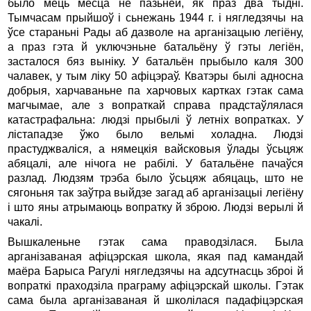
было мець месца не пазьней, як праз два тыднi.
Тымчасам прыйшоў i сьнежань 1944 г. i нягледзячы на
ўсе стараньнi Рады аб дазволе на арганiзацыю легiёну,
а праз гэта й уключэньне батальёну ў гэты легiён,
засталося бяз вынiку. У батальён прыбыло каля 300
чалавек, у тым лiку 50 афiцэраў. Кватэры былi адносна
добрыя, харчаваньне па харчовых картках гэтак сама
магчымае, але з вопраткай справа прадстаўлялася
катастрафальна: людзi прыбылi ў летнiх вопратках. У
лiстападзе ўжо было вельмi холадна. Людзi
прастуджвалiся, а нямецкiя вайсковыя ўлады ўсьцяж
абяцалi, але нiчога не рабiлi. У батальёне пачаўся
разлад. Людзям трэба было ўсьцяж абяцаць, што не
сягоньня так заўтра выйдзе загад аб арганiзацыi легiёну
i што яны атрымаюць вопратку й зброю. Людзi верылi й
чакалi.
Вышкаленьне гэтак сама праводзiлася. Была
арганiзаваная афiцэрская школа, якая пад камандай
маёра Барыса Рагулi нягледзячы на адсутнасць зброi й
вопраткi праходзiла праграму афiцэрскай школы. Гэтак
сама была арганiзаваная й школiлася падафiцэрская