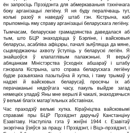
ён запросiць Прэзiдэнта для абмеркаваньня тэхнiчнага
боку арганiзацыi легiёну. Я ня буду пералiчваць тут,
колькi разоў я наведаў штаб гэн. Кiстрына, каб
прыпомнiць яму справу арганiзацыi беларускага легiёну.
Тымчасам, беларускае грамадзянства даведалася аб
тым, што БЦР знаходзiцца ў Бэрлiне, i вайсковыя
беларусы, асаблiва афiцэры, пачалi зьяўляцца да мяне,
сьцвярджаючы ахвоту ўступiць у беларускi легiён. Я
знайшоўся ў клапатлiвым палажэньнi. Я верыў
абяцанкам Мiнiстэрства ўсходнiх абшараў i штабу
гэнэрала Кiстрына, што справа беларускага легiёну
будзе разьвязана пазытыўна й хутка, i таму трымаў у
надзеi й вайсковых беларусаў, просячы iх аб
перачаканьнi нядоўгага часу, пакуль выйдзе загад
нямецкiх уладаў. Яны мне верылi й чакалi, знаходзячыся
ў вельмi благiх матар’яльных абставiнах.
Час праходзiў вельмi хутка. Кiраўнiцтва вайсковымi
справамi пры БЦР Прэзiдэнт даручыў Канстанцiну
Езавiтаву. Наступiла гэта ў жнiўнi 1944 г. Езавiтаў
энэргiчна ўзяўся за працу. І Прэзiдэнт, i Вiцэ–прэзiдэнт, i