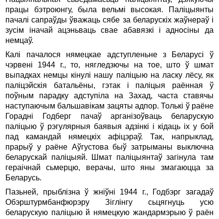
працы бэтроюнгу, была вельмi высокая. Палiцыянты
пачалi сапраўды ўважаць сябе за беларускiх жаўнераў i
зусiм iначай ацэньваць свае абавязкi i адносiны да
немцаў.
Калi пачалося нямецкае адступленьне з Беларусi ў
чэрвенi 1944 г., то, нягледзючы на тое, што ў шмат
выпадках немцы кiнулi нашу палiцыю на ласку лёсу, як
палiцэйскiя батальёны, гэтак i палiцыя раённая ў
поўным парадку адступiла на Захад, часта ставячы
наступаючым бальшавiкам зацяты адпор. Толькi ў раёне
Гораднi Годберг пачаў арганізоўваць беларускую
палiцыю ў рэгулярныя баявыя адзiнкi i кiдаць iх у бой
пад камандай нямецкiх афiцэраў. Так, напрыклад,
прарыў у раёне Аўгустова быў затрыманы выключна
беларускай палiцыяй. Шмат палiцыянтаў загiнула там
гераiчнай сьмерцю, верачы, што яны змагаюцца за
Беларусь.
Пазьней, прыблiзна ў жнiўнi 1944 г., Годбэрг загадаў
Обэрштурмбанфюрэру Зiглiнгу сьцягнуць усю
беларускую палiцыю й нямецкую жандармэрыю ў раён