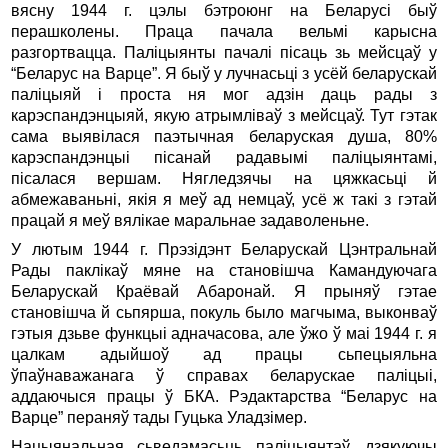
вясну 1944 г. цэлы бэтроюнг на Беларусi быў
перашколены. Праца пачала вельмi карысна
разгортвацца. Палiцыянты пачалi пiсаць зь мейсцаў у
“Беларус на Варце”. Я быў у лучнасьцi з усёй беларускай
палiцыяй i проста ня мог адзiн даць рады з
карэспандэнцыяй, якую атрымлiваў з мейсцаў. Тут гэтак
сама выявiлася паэтычная беларуская душа, 80%
карэспандэнцыi пiсанай радавымi палiцыянтамi,
пiсалася вершам. Нягледзячы на цяжкасьцi й
абмежаваньнi, якiя я меў ад немцаў, усё ж такi з гэтай
працай я меў вялiкае маральнае задаволеньне.
У лютым 1944 г. Прэзiдэнт Беларускай Цэнтральнай
Рады паклiкаў мяне на становiшча Камандуючага
Беларускай Краёвай Абаронай. Я прыняў гэтае
становiшча й сьпярша, покуль было магчыма, выконваў
гэтыя дзьве функцыi адначасова, але ўжо ў маi 1944 г. я
цалкам адыйшоў ад працы сьпецыяльна
ўпаўнаважанага ў справах беларускае палiцыi,
аддаючыся працы ў БКА. Рэдактарства “Беларус на
Варце” пераняў тады Гуцька Уладзiмер.
Нацыянальная сьведамасьць палiцыянтаў, дзякуючы