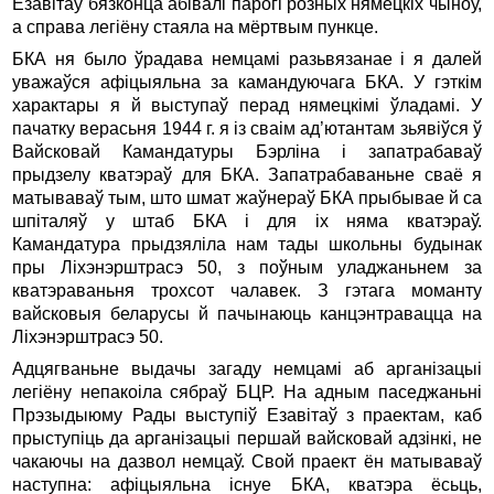
Езавiтаў бязконца абiвалi парогi розных нямецкiх чыноў,
а справа легiёну стаяла на мёртвым пункце.
БКА ня было ўрадава немцамi разьвязанае i я далей
уважаўся афiцыяльна за камандуючага БКА. У гэткiм
характары я й выступаў перад нямецкiмi ўладамi. У
пачатку верасьня 1944 г. я iз сваiм ад’ютантам зьявiўся ў
Вайсковай Камандатуры Бэрлiна i запатрабаваў
прыдзелу кватэраў для БКА. Запатрабаваньне сваё я
матываваў тым, што шмат жаўнераў БКА прыбывае й са
шпiталяў у штаб БКА i для iх няма кватэраў.
Камандатура прыдзялiла нам тады школьны будынак
пры Лiхэнэрштрасэ 50, з поўным уладжаньнем за
кватэраваньня трохсот чалавек. З гэтага моманту
вайсковыя беларусы й пачынаюць канцэнтравацца на
Лiхэнэрштрасэ 50.
Адцягваньне выдачы загаду немцамi аб арганiзацыi
легiёну непакоiла сябраў БЦР. На адным паседжаньнi
Прэзыдыюму Рады выступiў Езавiтаў з праектам, каб
прыступiць да арганiзацыi першай вайсковай адзiнкi, не
чакаючы на дазвол немцаў. Свой праект ён матываваў
наступна: афiцыяльна iснуе БКА, кватэра ёсьць,