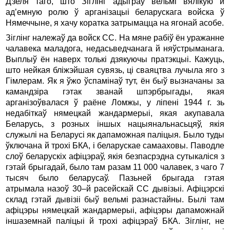
Дзеля таго, што Зiглiнг адыграў вельмi вялiкую й
ад’емную ролю ў арганiзацыi беларускага войска ў
Нямеччыне, я хачу коратка затрымацца на ягонай асобе.
Зiглiнг належаў да войск СС. На мяне рабiў ён уражанне
чалавека маладога, недасьведчанага й няўстрыманага.
Выплыў ён наверх толькi дзякуючы пратэкцыі. Кажуць,
што нейкая блiжэйшая сувязь, цi сваяцтва лучыла яго з
Гiмлерам. Як я ўжо ўспамiнаў тут, ён быў вызначаны за
камандзiра гэтак званай шпэрбрыгады, якая
арганiзоўвалася ў раёне Ломжы, у лiпенi 1944 г. зь
недабiткаў нямецкай жандармерыi, якая акупавала
Беларусь, з розных iншых нацыянальнасьцяў, якiя
служылi на Беларусi як дапаможная палiцыя. Было туды
ўключана й трохi БКА, i беларускае самааховы. Паводле
слоў беларускiх афiцэраў, якiя безпасрэдна сутыкалiся з
гэтай брыгадай, было там разам 11 000 чалавек, з чаго 7
тысяч было беларусаў. Пазьней брыгада гэтая
атрымала назоў 30–й расейскай СС дывiзыi. Афiцэрскi
склад гэтай дывiзii быў вельмi разнастайны. Былi там
афiцэры нямецкай жандармерыi, афiцэры дапаможнай
iншаземнай палiцыi й трохi афiцэраў БКА. Зiглiнг, не