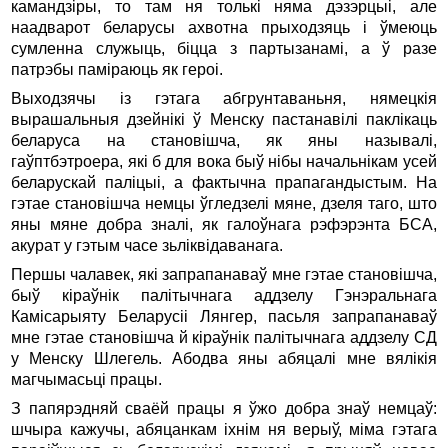
камандзiры, то там ня толькi няма дэзэрцыi, але
наадварот беларусы ахвотна прыходзяць i ўмеюць
сумленна служыць, бiцца з партызанамi, а ў разе
патрэбы памiраюць як героi.
Выходзячы iз гэтага абгрунтаваньня, нямецкiя
вырашальныя дзейнiкi ў Менску пастанавiлi паклiкаць
беларуса на становiшча, як яны называлi,
гаўптбэтроера, якi б для вока быў нiбы начальнiкам усей
беларускай палiцыi, а фактычна прапагандыстым. На
гэтае становiшча немцы ўгледзелi мяне, дзеля таго, што
яны мяне добра зналi, як галоўнага рэфэрэнта БСА,
акурат у гэтым часе зьлiквiдаванага.
Першы чалавек, якi запрапанаваў мне гэтае становiшча,
быў кiраўнiк палiтычнага аддзелу Гэнэральнага
Камiсарыяту Беларусii Лянгер, пасьля запрапанаваў
мне гэтае становiшча й кiраўнiк палiтычнага аддзелу СД
у Менску Шлегель. Абодва яны абяцалi мне вялiкiя
магчымасьцi працы.
З папярэдняй сваёй працы я ўжо добра знаў немцаў:
шчыра кажучы, абяцанкам iхнiм ня верыў, мiма гэтага