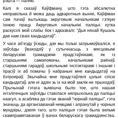
рэшта — палякi.
Калі я сказаў Каўфману, што гэта абсалютна
няправiльна й можа даць адваротныя вынiкi, Каўфман
сам пачаў вытыкаць акруговым начальнiкам гэткую
iхнюю працу. Акруговыя начальнiкi палiцыi хутка
раскусiлi мой слабы бок i адказвалi: “Дык няхай Кушаль
дае нам сваiх кандыдатаў”.
У часе аб’езду ўсюды, дзе мы толькi затрымоўвалiся, я
заўсёды ўваходзiў у сутычнасьць з мясцовымi
беларускiмi грамадзкiмi прадстаўнiкамi, як iз
старшынямi самапомачы, начальнiкамi раёнаў,
старшынямi гарадоў, школьнымi iнспэктарамi i iншымi i
прасiў iх аб помачы ў набраньнi мне кандыдатаў на
бэтрояраў. Звычайна мне прадстаўлялi цэлыя спiскi
кандыдатаў, але нi адзiн зь iх на мой заклiк не прыходзiў.
Прычынай гэтага зьявiшча было тое, што нашая
iнтэлiгенцыя заўсёды ставiлася няпрыхiльна да палiцыi
наагул, а асаблiва да гэтак званай “чорнай палiцыi”, гэта
значыць да арганiзаванай немцамi i апранутай у чорныя
мундзіры, дзеля таго, што палiцыя гэтая была вельмi
скампраметаваная ў вачох беларускага грамадзянства.