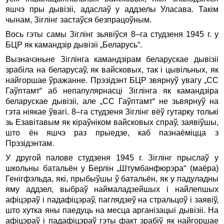
яшчэ пры дывiзii, адаслаў у аддзелы Уласава. Такiм
чынам, Зiглiнг застаўся безпрацоўным.
Вось гэты самы Зiглiнг зьявiўся 8–га студзеня 1945 г. у
БЦР як камандзiр дывiзii „Беларусь“.
Вызначэньне Зiглiнга камандзiрам беларускае дывiзii
зрабiла на беларусаў, як вайсковых, так i цывiльных, як
найгоршае ўражанне. Прэзiдэнт БЦР звярнуў увагу „СС
Гаўптамт“ аб непапулярнасцi Зiглiнга як камандзiра
беларускае дывiзii, але „СС Гаўптамт“ не зьвярнуў на
гэта нiякае ўвагi. 8–га студзеня Зiглiнг вёў гутарку толькi
зь Езавiтавым як кiраўнiком вайсковых спраў, заявiўшы,
што ён яшчэ раз прыедзе, каб пазнаёмiцца з
Прэзiдэнтам.
У другой палове студзеня 1945 г. Зiглiнг прыслаў у
школьны батальён у Берлiн „Штумбанфюрэра“ (маёра)
Генiгфэльда, якi, прыбыўшы ў батальён, як у падуладны
яму аддзел, выбраў наймаладзейшых i найлепшых
афiцэраў i падафiцэраў, паглядзеў на стральцоў i заявiў,
што хутка яны паедуць на месца арганiзацыi дывiзii. На
афiцэраў i падафiцэраў гэты факт зрабiў як найгоршае