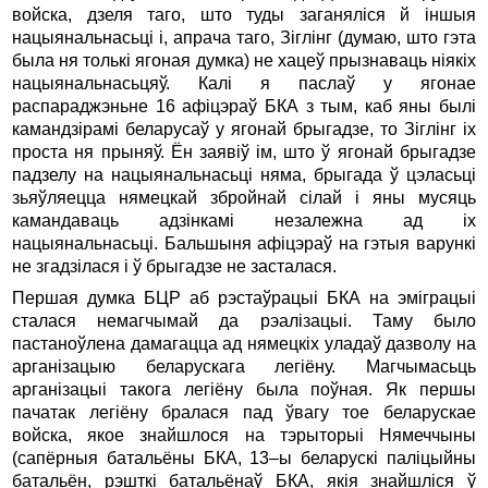
войска, дзеля таго, што туды заганялiся й iншыя
нацыянальнасьцi i, апрача таго, Зiглiнг (думаю, што гэта
была ня толькi ягоная думка) не хацеў прызнаваць нiякiх
нацыянальнасьцяў. Калi я паслаў у ягонае
распараджэньне 16 афiцэраў БКА з тым, каб яны былi
камандзiрамi беларусаў у ягонай брыгадзе, то Зiглiнг iх
проста ня прыняў. Ён заявiў iм, што ў ягонай брыгадзе
падзелу на нацыянальнасьцi няма, брыгада ў цэласьцi
зьяўляецца нямецкай збройнай сiлай i яны мусяць
камандаваць адзiнкамi незалежна ад iх
нацыянальнасьцi. Бальшыня афiцэраў на гэтыя варункi
не згадзiлася i ў брыгадзе не засталася.
Першая думка БЦР аб рэстаўрацыi БКА на эмiграцыi
сталася немагчымай да рэалiзацыi. Таму было
пастаноўлена дамагацца ад нямецкiх уладаў дазволу на
арганiзацыю беларускага легiёну. Магчымасьць
арганiзацыi такога легiёну была поўная. Як першы
пачатак легiёну бралася пад ўвагу тое беларускае
войска, якое знайшлося на тэрыторыi Нямеччыны
(сапёрныя батальёны БКА, 13–ы беларускi палiцыйны
батальён, рэшткi батальёнаў БКА, якiя знайшлiся ў