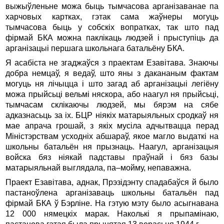
выжыўленьне можа быць тымчасова арганiзаванае па
харчовых картках, гэтак сама жаўнеры могуць
тымчасова быць у собскiх вопратках, так што пад
фiрмай БКА можна паклiкаць людзей i прыступiць да
арганiзацыi першага школьнага батальёну БКА.
Я асабiста не згаджаўся з праектам Езавiтава. Знаючы
добра немцаў, я ведаў, што яны з дакананым фактам
могуць ня лiчыцца i што загад аб арганiзацыi легiёну
можа прыйсьцi вельмi няскора, або наагул ня прыйсьцi,
тымчасам склiкаючы людзей, мы бярэм на сябе
адказнасьць за iх. БЦР нiякiх матарыяльных сродкаў ня
мае апрача грошай, з якiх мусiла адчытвацца перад
Мiнiстэрствам усходнiх абшараў, якое магло выдаткi на
школьны батальён ня прызнаць. Наагул, арганiзацыя
войска бяз нiякай падставы праўнай i бяз базы
матарыяльнай выглядала, па–мойму, непаважна.
Праект Езавiтава, аднак, Прэзiдэнту спадабаўся й было
пастаноўлена арганiзаваць школьны батальён пад
фiрмай БКА ў Бэрлiне. На гэтую мэту было асыгнавана
12 000 нямецкiх марак. Наколькi я прыпамiнаю,