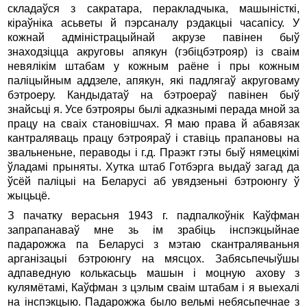
складаўся з сакратара, перакладчыка, машынiсткi,
кiраўнiка асьветы й пэрсаналу рэдакцыi часапiсу. У
кожнай адмiнiстрацыйнай акрузе павiнен быў
знаходзiцца акруговы апякун (гэбiцбэтрояр) iз сваiм
невялiкiм штабам у кожным раёне i пры кожным
палiцыйным аддзеле, апякун, якi падлягаў акруговаму
бэтроеру. Кандыдатаў на бэтроераў павiнен быў
знайсьцi я. Усе бэтрояры былi адказнымi перада мной за
працу на сваiх становiшчах. Я маю права й абавязак
кантраляваць працу бэтрояраў i ставiць прапановы на
звальненьне, пераводы i г.д. Праэкт гэты быў нямецкiмi
ўладамi прыняты. Хутка штаб Готбэрга выдаў загад да
ўсёй палiцыi на Беларусi аб увядзеньнi бэтроюнгу ў
жыцьцё.
З пачатку верасьня 1943 г. падпалкоўнiк Каўфман
запрапанаваў мне зь iм зрабiць iнспэкцыйнае
падарожжа па Беларусi з мэтаю скантраляваньня
арганiзацыi бэтроюнгу на мясцох. Забясьпечыўшы
адпаведную колькасьць машын i моцную ахову з
кулямётамi, Каўфман з цэлым сваiм штабам i я выехалi
на iнспэкцыю. Падарожжа было вельмi небясьпечнае з