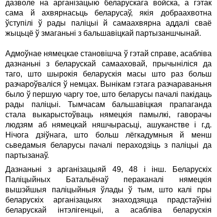
дазволе на арганiзацыю беларускага войска, а гэтак
сама й ахвярнасьць беларусаў, якiя добраахвотна
ўступiлi ў рады палiцыi й самаахвярна аддалi сваё
жыцьцё ў змаганьнi з бальшавiцкай партызаншчынай.
Адмоўнае нямецкае становiшча ў гэтай справе, асаблiва
дазнаньнi з беларускай самааховай, прычынiлiся да
таго, што шырокiя беларускiя масы што раз больш
разчароўвалiся ў немцах. Вынiкам гэтага разчараваньня
было ў першую чаргу тое, што беларусы пачалi пакiдаць
рады палiцыi. Тымчасам бальшавiцкая прапаганда
стала выкарыстоўваць нямецкiя памылкi, гаворачы
людзям аб нямецкай няшчырасьцi, ашуканстве i г.д.
Нiчога дзiўнага, што больш лёгкадумныя й менш
сьведамыя беларусы пачалi пераходзiць з палiцыi да
партызанаў.
Дазнаньнi з арганiзацыяй 49, 48 i iнш. Беларускiх
Палiцыйных Батальёнаў пераканалi нямецкiя
вышэйшыя палiцыйныя ўлады ў тым, што калi пры
беларускiх арганiзацыях знаходзяцца прадстаўнiкi
беларускай iнтэлiгенцыi, а асаблiва беларускiя