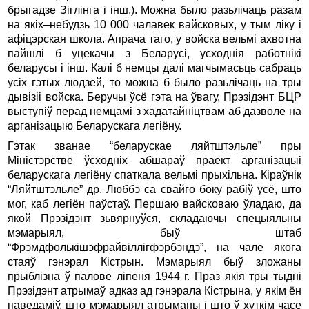
брыгадзе Зiглiнга i iнш.). Можна было разьлiчаць разам
на якiх–небудзь 10 000 чалавек вайсковых, у тым лiку i
афiцэрская школа. Апрача таго, у войска вельмi ахвотна
пайшлi б уцекачы з Беларусi, усходнiя работнiкi
беларусы i iнш. Калi б немцы далi магчымасьць сабраць
усiх гэтых людзей, то можна б было разьлiчаць на тры
дывiзii войска. Беручы ўсё гэта на ўвагу, Прэзiдэнт БЦР
выступiў перад немцамi з хадатайнiцтвам аб дазволе на
арганiзацыю Беларускага легiёну.
Гэтак званае “беларускае ляйтштэльле” пры
Мiнiстэрстве ўсходнiх абшараў праект арганiзацыi
беларускага легiёну спаткала вельмi прыхiльна. Кiраўнiк
“Ляйтштэльле” др. Люббэ са свайго боку рабiў усё, што
мог, каб легiён паўстаў. Першаю вайсковаю ўладаю, да
якой Прэзiдэнт зьвярнуўся, складаючы спецыяльны
мэмарыял, быў штаб
“Фрэмдфолькiшэфрайвіллігфэрбэндэ”, на чале якога
стаяў гэнэрал Кiстрын. Мэмарыял быў зложаны
прыблiзна ў палове лiпеня 1944 г. Праз якiя тры тыднi
Прэзiдэнт атрымаў адказ ад гэнэрала Кiстрына, у якiм ён
паведамiў, што мэмарыял атрыманы i што ў хуткiм часе