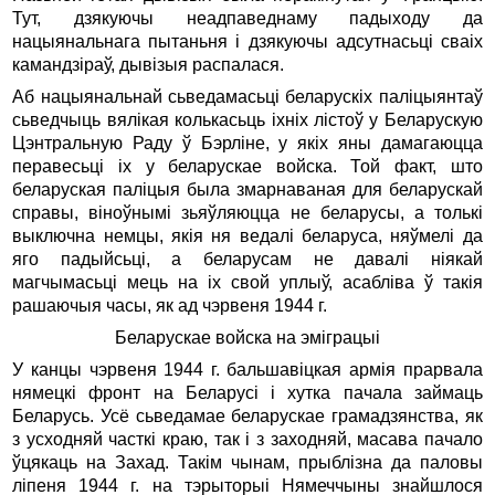
Тут, дзякуючы неадпаведнаму падыходу да
нацыянальнага пытаньня i дзякуючы адсутнасьцi сваiх
камандзiраў, дывiзыя распалася.
Аб нацыянальнай сьведамасьцi беларускiх палiцыянтаў
сьведчыць вялiкая колькасьць iхнiх лiстоў у Беларускую
Цэнтральную Раду ў Бэрлiне, у якiх яны дамагаюцца
перавесьцi iх у беларускае войска. Той факт, што
беларуская палiцыя была змарнаваная для беларускай
справы, вiноўнымi зьяўляюцца не беларусы, а толькi
выключна немцы, якiя ня ведалi беларуса, няўмелi да
яго падыйсьцi, а беларусам не давалi нiякай
магчымасьцi мець на iх свой уплыў, асаблiва ў такiя
рашаючыя часы, як ад чэрвеня 1944 г.
Беларускае войска на эмiграцыi
У канцы чэрвеня 1944 г. бальшавiцкая армiя прарвала
нямецкi фронт на Беларусi i хутка пачала займаць
Беларусь. Усё сьведамае беларускае грамадзянства, як
з усходняй часткi краю, так i з заходняй, масава пачало
ўцякаць на Захад. Такiм чынам, прыблiзна да паловы
лiпеня 1944 г. на тэрыторыi Нямеччыны знайшлося