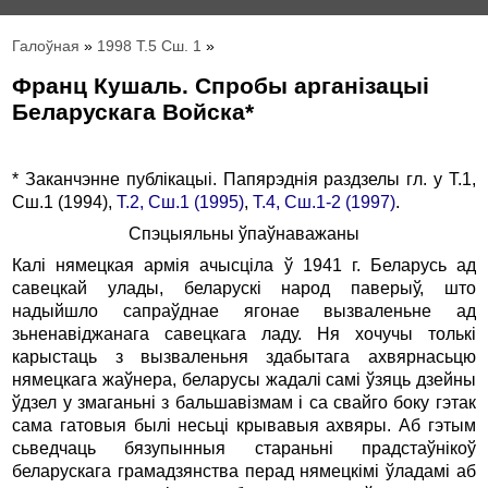
Галоўная
»
1998 Т.5 Сш. 1
»
Франц Кушаль. Спробы арганiзацыi
Беларускага Войска*
* Заканчэнне публікацыі. Папярэднія раздзелы гл. у Т.1,
Сш.1 (1994),
Т.2, Сш.1 (1995)
,
Т.4, Сш.1-2 (1997)
.
Спэцыяльны ўпаўнаважаны
Калi нямецкая армiя ачысцiла ў 1941 г. Беларусь ад
савецкай улады, беларускi народ паверыў, што
надыйшло сапраўднае ягонае вызваленьне ад
зьненавiджанага савецкага ладу. Ня хочучы толькi
карыстаць з вызваленьня здабытага ахвярнасьцю
нямецкага жаўнера, беларусы жадалi самi ўзяць дзейны
ўдзел у змаганьнi з бальшавiзмам i са свайго боку гэтак
сама гатовыя былi несьцi крывавыя ахвяры. Аб гэтым
сьведчаць бязупынныя стараньнi прадстаўнiкоў
беларускага грамадзянства перад нямецкiмi ўладамi аб