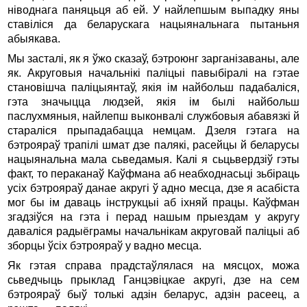
нiводнага паняцьця аб ей. У найлепшым выпадку яны
ставiлiся да беларускага нацыянальнага пытаньня
абыякава.
Мы засталi, як я ўжо сказаў, бэтроюнг зарганiзаваны, але
як. Акруговыя начальнiкi палiцыi павыбiралi на гэтае
становiшча палiцыянтаў, якiя iм найбольш падабалiся,
гэта значыцца людзей, якiя iм былi найбольш
паслухмяныя, найлепш выконвалi службовыя абавязкi й
старалiся прыпадабацца немцам. Дзеля гэтага на
бэтрояраў трапiлi шмат дзе палякi, расейцы й беларусы
нацыянальна мала сьведамыя. Калi я сьцьвердзiў гэты
факт, то пераканаў Каўфмана аб неабходнасьцi зьбiраць
усiх бэтрояраў данае акругi ў адно месца, дзе я асабiста
мог бы iм даваць iнструкцыi аб iхняй працы. Каўфман
згадзiўся на гэта i перад нашым прыездам у акругу
давалiся радыёграмы начальнiкам акруговай палiцыi аб
зборцы ўсiх бэтрояраў у вадно месца.
Як гэтая справа прадстаўлялася на мясцох, можа
сьведчыць прыклад Ганцэвiцкае акругi, дзе на сем
бэтрояраў быў толькi адзiн беларус, адзiн расеец, а