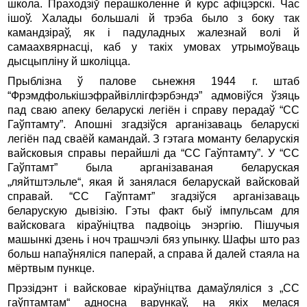
школа. Праходзiў перашколенне й курс афiцэрскi. Час
iшоў. Халады большалi й трэба было з боку так
камандзiраў, як i падуладных жалезнай волi й
самаахвярнасцi, каб у такiх умовах утрымоўваць
дысцыплiну й школiцца.
Прыблiзна ў палове сьнежня 1944 г. штаб
“Фрэмдфолькiшэфрайвiллiгфэрбэндэ” адмовiўся ўзяць
пад сваю апеку беларускi легiён i справу перадаў “СС
Гаўптамту”. Апошнi згадзiўся арганiзаваць беларускi
легiён пад сваёй камандай. З гэтага моманту беларускiя
вайсковыя справы перайшлi да “СС Гаўптамту”. У “СС
Гаўптамт” была арганiзаваная беларуская
„ляйтштэльле“, якая й занялася беларускай вайсковай
справай. “СС Гаўптамт” згадзiўся арганiзаваць
беларускую дывiзiю. Гэты факт быў iмпульсам для
вайсковага кiраўнiцтва падвоiць энэргiю. Пiшучыя
машынкi дзень i ноч трашчэлi бяз упынку. Шафы што раз
больш напаўнялiся паперай, а справа й далей стаяла на
мёртвым пункце.
Прэзiдэнт i вайсковае кiраўнiцтва дамаўлялiся з „СС
гаўптамтам“ адносна варункаў, на якiх мелася