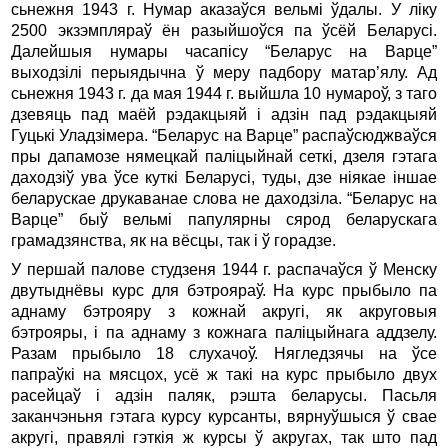
сьнежня 1943 г. Нумар аказаўся вельмi ўдалы. У лiку
2500 экзэмпляраў ён разыйшоўся па ўсёй Беларусi.
Далейшыя нумары часапiсу “Беларус на Варце”
выходзiлi перыядычна ў меру падбору матар’ялу. Ад
сьнежня 1943 г. да мая 1944 г. выйшла 10 нумароў, з таго
дзевяць пад маёй рэдакцыяй i адзiн пад рэдакцыяй
Гуцькi Уладзiмера. “Беларус на Варце” распаўсюджваўся
пры дапамозе нямецкай палiцыйнай сеткi, дзеля гэтага
даходзiў ува ўсе куткi Беларусi, туды, дзе нiякае iншае
беларускае друкаванае слова не даходзiла. “Беларус на
Варце” быў вельмi папулярны сярод беларускага
грамадзянства, як на вёсцы, так і ў горадзе.
У першай палове студзеня 1944 г. распачаўся ў Менску
двутыднёвы курс для бэтрояраў. На курс прыбыло па
аднаму бэтрояру з кожнай акругi, як акруговыя
бэтрояры, i па аднаму з кожнага палiцыйнага аддзелу.
Разам прыбыло 18 слухачоў. Нягледзячы на ўсе
папраўкi на мясцох, усё ж такi на курс прыбыло двух
расейцаў i адзiн паляк, рэшта беларусы. Пасьля
заканчэньня гэтага курсу курсанты, вярнуўшыся ў свае
акругi, правялi гэткiя ж курсы ў акругах, так што пад