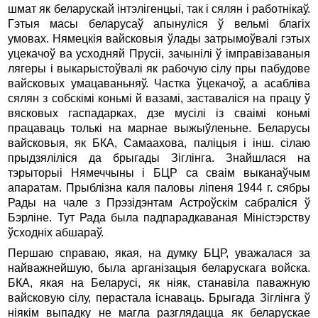
шмат як беларускай iнтэлiгенцыi, так i сялян i работнiкаў.
Гэтыя масы беларусаў апынулiся ў вельмi благiх
умовах. Нямецкiя вайсковыя ўлады затрымоўвалi гэтых
уцекачоў ва усходняй Прусii, зачынiлi ў iмправiзаваныя
лягеры i выкарыстоўвалi як рабочую сiлу пры пабудове
вайсковых умацаваньняў. Частка ўцекачоў, а асаблiва
сялян з собскiмi коньмi й вазамi, заставалiся на працу ў
вясковых гаспадарках, дзе мусiлi iз сваiмi коньмi
працаваць толькi на марнае выжыўленьне. Беларусы
вайсковыя, як БКА, Самаахова, палiцыя i iнш. сiлаю
прыдзялiлiся да брыгады Зiглiнга. Знайшлася на
тэрыторыi Нямеччыны i БЦР са сваiм выканаўчым
апаратам. Прыблiзна каля паловы лiпеня 1944 г. сябры
Рады на чале з Прэзiдэнтам Астроўскiм сабралiся ў
Бэрлiне. Тут Рада была падпарадкаваная Мiнiстэрству
ўсходнiх абшараў.
Першаю справаю, якая, на думку БЦР, уважалася за
найважнейшую, была арганiзацыя беларускага войска.
БКА, якая на Беларусi, як нiяк, станавiла паважную
вайсковую сiлу, перастала iснаваць. Брыгада Зiглiнга ў
нiякiм выпадку не магла разглядацца як беларускае