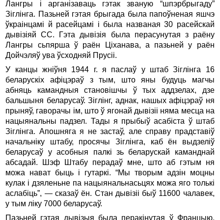
Лангры i арганiзаваць гэтак званую “шпэрбрыгаду”
Зiглiнга. Пазьней гэтая брыгада была папоўненая яшчэ
ўкраiнцамi й расейцамi i была названая 30 расейскай
дывiзiяй СС. Гэта дывiзiя была перасунутая з раёну
Лангры сьпярша ў раён Цiханава, а пазьней у раён
Дойчэляў ува ўсходняй Прусii.
У канцы жнiўня 1944 г. я паслаў у штаб Зiглiнга 16
беларускiх афiцэраў з тым, што яны будуць магчы
абняць камандныя становiшчы ў тых аддзелах, дзе
бальшыня беларусаў. Зiглiнг, аднак, нашых афiцэраў ня
прыняў, гаворачы iм, што ў ягонай дывiзii няма месца на
нацыянальны падзел. Тады я прыбыў асабiста ў штаб
Зiглiнга. Апошняга я не застаў, але справу прадставiў
начальнiку штабу, просячы Зiглiнга, каб ён выдзелiў
беларусаў у асобныя палкi зь беларускай каманднай
абсадай. Шэф Штабу перадаў мне, што аб гэтым ня
можа нават быць i гутаркi. “Мы творым адзiн моцны
кулак i дзяленьне па нацыянальнасьцях можа яго толькi
аслабiць”, — сказаў ён. Стан дывiзii быў 11600 чалавек,
у тым лiку 7000 беларусаў.
Пазьней гэтая дывiзыя была перакiнутая ў Францыю.