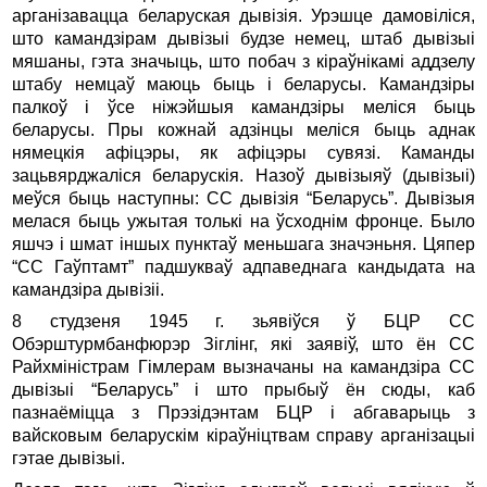
арганiзавацца беларуская дывiзiя. Урэшце дамовiлiся,
што камандзiрам дывiзыi будзе немец, штаб дывiзыi
мяшаны, гэта значыць, што побач з кiраўнiкамi аддзелу
штабу немцаў маюць быць i беларусы. Камандзiры
палкоў i ўсе нiжэйшыя камандзiры мелiся быць
беларусы. Пры кожнай адзiнцы мелiся быць аднак
нямецкiя афiцэры, як афiцэры сувязi. Каманды
зацьвярджалiся беларускiя. Назоў дывiзыяў (дывiзыi)
меўся быць наступны: СС дывiзiя “Беларусь”. Дывiзыя
мелася быць ужытая толькi на ўсходнiм фронце. Было
яшчэ i шмат iншых пунктаў меньшага значэньня. Цяпер
“СС Гаўптамт” падшукваў адпаведнага кандыдата на
камандзiра дывiзii.
8 студзеня 1945 г. зьявiўся ў БЦР СС
Обэрштурмбанфюрэр Зiглiнг, якi заявiў, што ён СС
Райхмiнiстрам Гiмлерам вызначаны на камандзiра СС
дывiзыi “Беларусь” i што прыбыў ён сюды, каб
пазнаёмiцца з Прэзiдэнтам БЦР i абгаварыць з
вайсковым беларускiм кiраўнiцтвам справу арганiзацыi
гэтае дывiзыi.