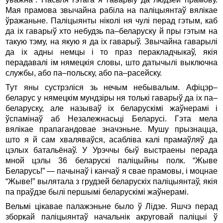
Мая прамова звычайна рабiла на палiцыянтаў вялiкае
ўражаньне. Палiцыянты нiколi ня чулi перад гэтым, каб
да iх гаварыў хто небудзь па–беларуску й пры гэтым на
такую тэму, на якую я да iх гаварыў. Звычайна гаварылi
да iх адны немцы i то праз перакладчыкаў, якiя
перадавалi iм нямецкiя словы, што датычылi выключна
службы, або па–польску, або па–расейску.
Тут яны сустрэлiся зь нечым небывалым. Афiцэр–
беларус у нямецкiм мундзiры ня толькi гаварыў да iх па–
беларуску, але называў iх беларускiмi жаўнерамi i
ўспамiнаў аб Незалежнасьцi Беларусi. Гэта мела
вялiкае прапагандовае значэньне. Мушу прызнацца,
што я й сам хваляваўся, асаблiва калi прамаўляў да
цэлых батальёнаў. У Урэччы быў выстраены перада
мной цэлы 36 беларускi палiцыйны полк. “Жыве
Беларусь!” — пачынаў i канчаў я свае прамовы, і моцнае
“Жыве!” вылятала з грудзей беларускiх палiцыянтаў, якiя
па праўдзе былi першымi беларускiмi жаўнерамi.
Вельмi цiкавае палажэньне было ў Лiдзе. Яшчэ перад
зборкай палiцыянтаў начальнiк акруговай палiцыi ў