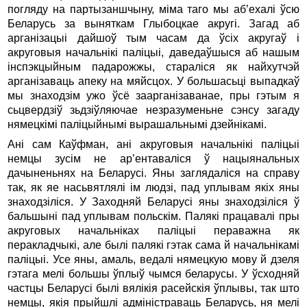
погляду на партызаншчыну, мiма таго мы аб’ехалi ўсю
Беларусь за выняткам Глыбоцкае акругi. Загад аб
арганiзацыi дайшоў тым часам да ўсiх акругаў i
акруговыя начальнiкi палiцыi, даведаўшыся аб нашым
iнспэкцыйным падарожжы, старалiся як найхутчэй
арганiзаваць апеку на мяйсцох. У большасьцi выпадкаў
мы знаходзiм ужо ўсё заарганiзаванае, пры гэтым я
сьцвердзiў зьдзiўляючае незразуменьне сэнсу загаду
нямецкiмi палiцыйнымi вырашальнымi дзейнiкамi.
Анi сам Каўфман, анi акруговыя начальнiкi палiцыi
немцы зусiм не ар’ентавалiся ў нацыянальных
дачыненьнях на Беларусi. Яны заглядалiся на справу
так, як яе насьвятлялi iм людзi, пад уплывам якiх яны
знаходзiлiся. У Заходняй Беларусi яны знаходзiлiся ў
бальшынi пад уплывам польскiм. Палякi працавалi пры
акруговых начальнiках палiцыi пераважна як
перакладчыкi, але былi палякi гэтак сама й начальнiкамi
палiцыi. Усе яны, амаль, ведалi нямецкую мову й дзеля
гэтага мелi большы ўплыў чымся беларусы. У ўсходняй
частцы Беларусi былi вялiкiя расейскiя ўплывы, так што
немцы, якiя прыйшлi адмiнiстраваць Беларусь, ня мелi