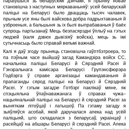
параiўшыся зь беларускiмi дзячамi, я прыняў новае
становiшча з наступных мяркаваньняў: усей беларускай
палiцыi на Беларусi было дваццаць тысяч чалавек,
прычым усе яны былi вайскова добра падрыхтаваныя й
узброеныя, а бальшыня зь iх былi выпрабаваныя ў баёх
супроць партызанаў. Мець безпасярэднi ўплыў на гэтых
людзей (каля дзвюх дывiзiяў войска), мець зь iмi
сутычнасьць было справай вельмi важнай.
Калi я даў згоду прыняць становiшча гаўптбэтроера, то
па пэўным часе выйшаў загад Камандзiра войск СС,
начальнiка палiцыi Беларусi й Сярэдняй Расеi й
Гэнэральнага камiсара Беларусi Групэнсфюрэра
Годбэрга ў справе арганiзацыi камандаваньня й
прапаганды сярод палiцыi на Беларусi й Сярэдняй
Расеi. У гэтым загадзе Готбэрг паклiкаў мяне, як
спэцыяльна ўпаўнаважанага ў справах чужа–
нацыянальнай палiцыi на Беларусi й сярэдняй Расеi за
выняткам лiтоўцаў i латышоў. Па гэтаму загаду я
зьяўляўся асобай, якой даручалася апека над усёй
палiцыяй, што складалася з беларусаў, украiнцаў i
расейцаў на абшары Беларусi й сярэдняй Расеi. Апека