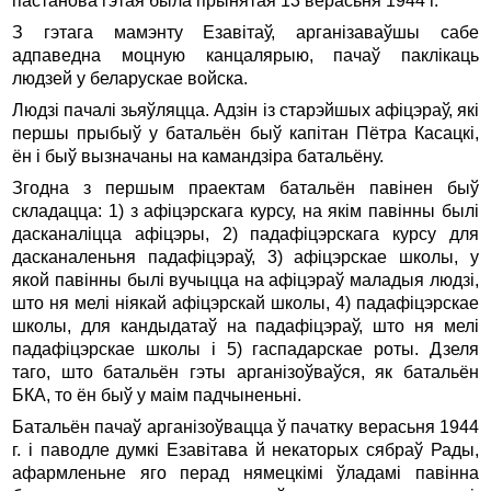
пастанова гэтая была прынятая 13 верасьня 1944 г.
З гэтага мамэнту Езавiтаў, арганiзаваўшы сабе
адпаведна моцную канцалярыю, пачаў паклiкаць
людзей у беларускае войска.
Людзi пачалi зьяўляцца. Адзiн iз старэйшых афiцэраў, якi
першы прыбыў у батальён быў капiтан Пётра Касацкi,
ён i быў вызначаны на камандзiра батальёну.
Згодна з першым праектам батальён павiнен быў
складацца: 1) з афiцэрскага курсу, на якiм павiнны былi
дасканалiцца афiцэры, 2) падафiцэрскага курсу для
дасканаленьня падафiцэраў, 3) афiцэрскае школы, у
якой павiнны былi вучыцца на афiцэраў маладыя людзi,
што ня мелi нiякай афiцэрскай школы, 4) падафiцэрскае
школы, для кандыдатаў на падафiцэраў, што ня мелi
падафiцэрскае школы i 5) гаспадарскае роты. Дзеля
таго, што батальён гэты арганiзоўваўся, як батальён
БКА, то ён быў у маiм падчыненьнi.
Батальён пачаў арганiзоўвацца ў пачатку верасьня 1944
г. i паводле думкi Езавiтава й некаторых сябраў Рады,
афармленьне яго перад нямецкiмi ўладамi павiнна