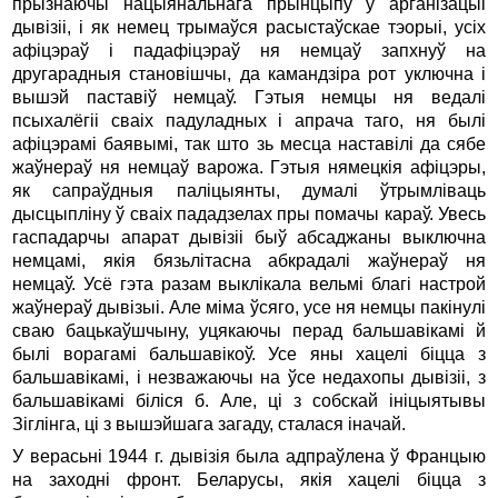
прызнаючы нацыянальнага прынцыпу ў арганiзацыi
дывiзii, i як немец трымаўся расыстаўскае тэорыi, усiх
афiцэраў i падафiцэраў ня немцаў запхнуў на
другарадныя становiшчы, да камандзiра рот уключна i
вышэй паставiў немцаў. Гэтыя немцы ня ведалi
псыхалёгii сваiх падуладных i апрача таго, ня былi
афiцэрамi баявымi, так што зь месца наставiлi да сябе
жаўнераў ня немцаў варожа. Гэтыя нямецкiя афiцэры,
як сапраўдныя палiцыянты, думалi ўтрымлiваць
дысцыплiну ў сваiх пададзелах пры помачы караў. Увесь
гаспадарчы апарат дывiзii быў абсаджаны выключна
немцамi, якiя бязьлiтасна абкрадалi жаўнераў ня
немцаў. Усё гэта разам выклiкала вельмi благi настрой
жаўнераў дывiзыi. Але мiма ўсяго, усе ня немцы пакiнулi
сваю бацькаўшчыну, уцякаючы перад бальшавiкамi й
былi ворагамi бальшавiкоў. Усе яны хацелi бiцца з
бальшавiкамi, i незважаючы на ўсе недахопы дывiзii, з
бальшавiкамi бiлiся б. Але, цi з собскай iнiцыятывы
Зiглiнга, цi з вышэйшага загаду, сталася iначай.
У верасьнi 1944 г. дывiзiя была адпраўлена ў Францыю
на заходнi фронт. Беларусы, якiя хацелi бiцца з