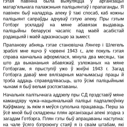
гэтая павiнна была выяўляцца ў арганiзацыi
матар’яльнага палажэньня палiцыянтаў i прапаганды. Я
павiнен быў наладзiць апеку ў такi спосаб, каб кожны
палiцыянт сапраўды адчуваў гэтую апеку. Пры гэтым
Готбэрг ускладаў на мяне абавязак выдаваць
палiцыйны беларускi часапiс пад маёй асабiстай
рэдакцыяй i маёй адказнасьцю за зьмест.
Прапанову абняць гэтае становiшча Лянгер i Шлегель
зрабiлi мне яшчэ ў чэрвенi 1943 г,, але покуль гэтая
справа канчальна аформiлася, мiнула два месяцы, так
што да выкананьня абавязкаў, узложаных на мяне
Готбэргам, я прыступiў ужо ў жнiўнi 1943 г. Загад
Готбэрга даваў мне вялiзарныя магчымасьцi працы й
трэба аддаць справядлiвасьць, што ўсiмi палiцыйнымi
чынамi я быў вельмi рэспэктаваны.
Начальнiк палiтычнага аддзелу пры СД прэдставiў мяне
камандзiру чужа–нацыянальнай палiцыi падпалкоўнiку
Каўфману, зь якiм я меўся супольна працаваць. Перш за
ўсё мной быў складзены плян арганiзацыi апекi згодна з
загадам Готбэрга. Плян гэты быў апрацаваны наступна:
на чале ўсяго бэтроюнгу стаяў я iз сваiм штабам, якi